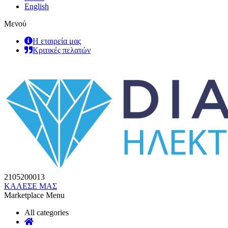
English
Μενού
Η εταιρεία μας
Κριτικές πελατών
2105200013
ΚΑΛΕΣΕ ΜΑΣ
Marketplace Menu
All categories