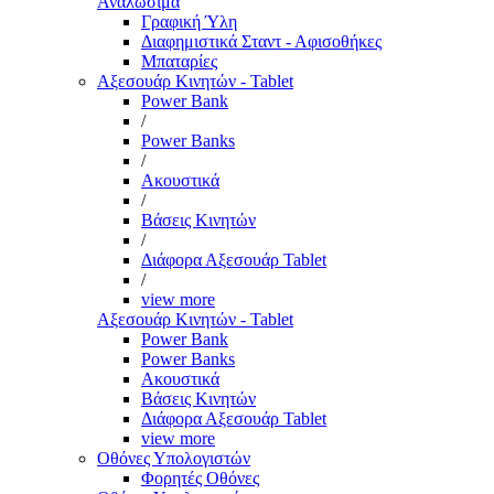
Αναλώσιμα
Γραφική Ύλη
Διαφημιστικά Σταντ - Αφισοθήκες
Μπαταρίες
Αξεσουάρ Κινητών - Tablet
Power Bank
/
Power Banks
/
Ακουστικά
/
Βάσεις Κινητών
/
Διάφορα Αξεσουάρ Tablet
/
view more
Αξεσουάρ Κινητών - Tablet
Power Bank
Power Banks
Ακουστικά
Βάσεις Κινητών
Διάφορα Αξεσουάρ Tablet
view more
Οθόνες Υπολογιστών
Φορητές Οθόνες