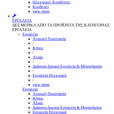
Ηλεκτρικές Κουβέρτες
Κουβερλί
view more
ΕΡΓΑΛΕΙΑ
ΔΕΣ ΜΕΡΙΚΑ ΑΠΌ ΤΑ ΠΡΟΪΌΝΤΑ ΤΗΣ ΚΑΤΗΓΟΡΙΑΣ
ΕΡΓΑΛΕΙΑ
Εργαλεία
Aτομική Προστασία
/
Kήπος
/
Αέρας
/
Διάφορα Δομικά Εργαλεία & Μηχανήματα
/
Εργαλεία Ηλεκτρικά
/
view more
Εργαλεία
Aτομική Προστασία
Kήπος
Αέρας
Διάφορα Δομικά Εργαλεία & Μηχανήματα
Εργαλεία Ηλεκτρικά