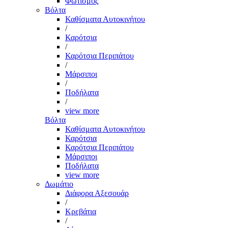
Φωτισμός
Βόλτα
Καθίσματα Αυτοκινήτου
/
Καρότσια
/
Καρότσια Περιπάτου
/
Μάρσιποι
/
Ποδήλατα
/
view more
Βόλτα
Καθίσματα Αυτοκινήτου
Καρότσια
Καρότσια Περιπάτου
Μάρσιποι
Ποδήλατα
view more
Δωμάτιο
Διάφορα Αξεσουάρ
/
Κρεβάτια
/