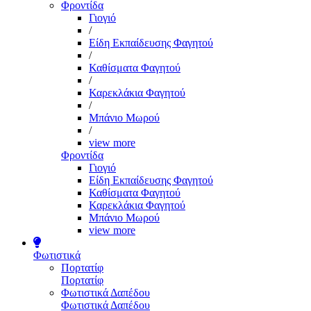
Φροντίδα
Γιογιό
/
Είδη Εκπαίδευσης Φαγητού
/
Καθίσματα Φαγητού
/
Καρεκλάκια Φαγητού
/
Μπάνιο Μωρού
/
view more
Φροντίδα
Γιογιό
Είδη Εκπαίδευσης Φαγητού
Καθίσματα Φαγητού
Καρεκλάκια Φαγητού
Μπάνιο Μωρού
view more
Φωτιστικά
Πορτατίφ
Πορτατίφ
Φωτιστικά Δαπέδου
Φωτιστικά Δαπέδου