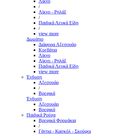
Λίκνο
/
Λίκνο - Ρηλάξ
/
Παιδικά Λευκά Είδη
/
view more
Δωμάτιο
Διάφορα Αξεσουάρ
Κρεβάτια
Λίκνο
Λίκνο - Ρηλάξ
Παιδικά Λευκά Είδη
view more
Ένδυση
Αξεσουάρ
/
Βρεφικά
Ένδυση
Αξεσουάρ
Βρεφικά
Παιδικά Ρούχα
Βρεφικά Φορμάκια
/
Γάντια - Κασκόλ - Σκούφοι