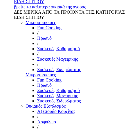
ΕΙΔΗ ΣΠΙΤΙΟΥ
βρείτε τα καλύτερα οικιακά της αγοράς
ΔΕΣ ΜΕΡΙΚΑ ΑΠΌ ΤΑ ΠΡΟΪΌΝΤΑ ΤΗΣ ΚΑΤΗΓΟΡΙΑΣ
ΕΙΔΗ ΣΠΙΤΙΟΥ
Μικροσυσκευές
Fun Cooking
/
Πρωινό
/
Συσκευές Καθαρισμού
/
Συσκευές Μαγειρικής
/
Συσκευές Σιδερώματος
Μικροσυσκευές
Fun Cooking
Πρωινό
Συσκευές Καθαρισμού
Συσκευές Μαγειρικής
Συσκευές Σιδερώματος
Οικιακός Εξοπλισμός
Αξεσουάρ Κουζίνας
/
Ασφάλεια
/