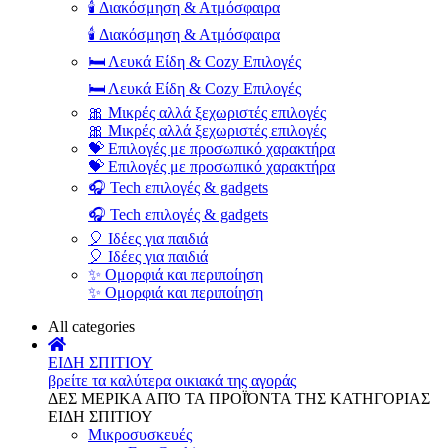
🕯️ Διακόσμηση & Ατμόσφαιρα
🕯️ Διακόσμηση & Ατμόσφαιρα
🛏️ Λευκά Είδη & Cozy Επιλογές
🛏️ Λευκά Είδη & Cozy Επιλογές
🎀 Μικρές αλλά ξεχωριστές επιλογές
🎀 Μικρές αλλά ξεχωριστές επιλογές
💝 Επιλογές με προσωπικό χαρακτήρα
💝 Επιλογές με προσωπικό χαρακτήρα
🎧 Tech επιλογές & gadgets
🎧 Tech επιλογές & gadgets
🎈 Ιδέες για παιδιά
🎈 Ιδέες για παιδιά
✨ Ομορφιά και περιποίηση
✨ Ομορφιά και περιποίηση
All categories
ΕΙΔΗ ΣΠΙΤΙΟΥ
βρείτε τα καλύτερα οικιακά της αγοράς
ΔΕΣ ΜΕΡΙΚΑ ΑΠΌ ΤΑ ΠΡΟΪΌΝΤΑ ΤΗΣ ΚΑΤΗΓΟΡΙΑΣ
ΕΙΔΗ ΣΠΙΤΙΟΥ
Μικροσυσκευές