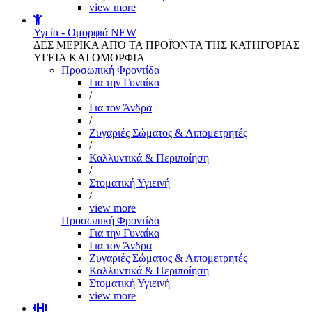
view more
Υγεία - Ομορφιά
NEW
ΔΕΣ ΜΕΡΙΚΑ ΑΠΌ ΤΑ ΠΡΟΪΌΝΤΑ ΤΗΣ ΚΑΤΗΓΟΡΙΑΣ
ΥΓΕΙΑ ΚΑΙ ΟΜΟΡΦΙΑ
Προσωπική Φροντίδα
Για την Γυναίκα
/
Για τον Άνδρα
/
Ζυγαριές Σώματος & Λιπομετρητές
/
Καλλυντικά & Περιποίηση
/
Στοματική Υγιεινή
/
view more
Προσωπική Φροντίδα
Για την Γυναίκα
Για τον Άνδρα
Ζυγαριές Σώματος & Λιπομετρητές
Καλλυντικά & Περιποίηση
Στοματική Υγιεινή
view more