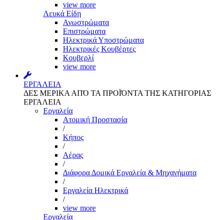
view more
Λευκά Είδη
Ανωστρώματα
Επιστρώματα
Ηλεκτρικά Υποστρώματα
Ηλεκτρικές Κουβέρτες
Κουβερλί
view more
ΕΡΓΑΛΕΙΑ
ΔΕΣ ΜΕΡΙΚΑ ΑΠΌ ΤΑ ΠΡΟΪΌΝΤΑ ΤΗΣ ΚΑΤΗΓΟΡΙΑΣ
ΕΡΓΑΛΕΙΑ
Εργαλεία
Aτομική Προστασία
/
Kήπος
/
Αέρας
/
Διάφορα Δομικά Εργαλεία & Μηχανήματα
/
Εργαλεία Ηλεκτρικά
/
view more
Εργαλεία