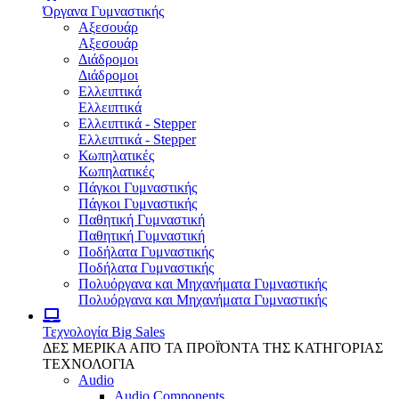
Όργανα Γυμναστικής
Αξεσουάρ
Αξεσουάρ
Διάδρομοι
Διάδρομοι
Ελλειπτικά
Ελλειπτικά
Ελλειπτικά - Stepper
Ελλειπτικά - Stepper
Κωπηλατικές
Κωπηλατικές
Πάγκοι Γυμναστικής
Πάγκοι Γυμναστικής
Παθητική Γυμναστική
Παθητική Γυμναστική
Ποδήλατα Γυμναστικής
Ποδήλατα Γυμναστικής
Πολυόργανα και Μηχανήματα Γυμναστικής
Πολυόργανα και Μηχανήματα Γυμναστικής
Τεχνολογία
Big Sales
ΔΕΣ ΜΕΡΙΚΑ ΑΠΌ ΤΑ ΠΡΟΪΌΝΤΑ ΤΗΣ ΚΑΤΗΓΟΡΙΑΣ
ΤΕΧΝΟΛΟΓΙΑ
Audio
Audio Components