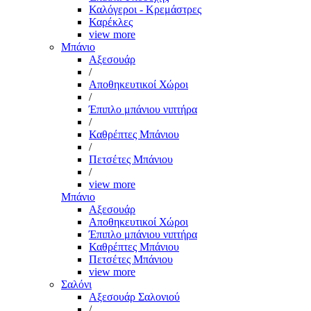
Καλόγεροι - Κρεμάστρες
Καρέκλες
view more
Μπάνιο
Αξεσουάρ
/
Αποθηκευτικοί Χώροι
/
Έπιπλο μπάνιου νιπτήρα
/
Καθρέπτες Μπάνιου
/
Πετσέτες Μπάνιου
/
view more
Μπάνιο
Αξεσουάρ
Αποθηκευτικοί Χώροι
Έπιπλο μπάνιου νιπτήρα
Καθρέπτες Μπάνιου
Πετσέτες Μπάνιου
view more
Σαλόνι
Αξεσουάρ Σαλονιού
/