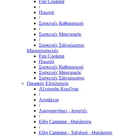
Fun Cooking
/
Πρωινό
/
Συσκευές Καθαρισμού
/
Συσκευές Μαγειρικής
/
Συσκευές Σιδερώματος
Μικροσυσκευές
Fun Cooking
Πρωινό
Συσκευές Καθαρισμού
Συσκευές Μαγειρικής
Συσκευές Σιδερώματος
Οικιακός Εξοπλισμός
Αξεσουάρ Κουζίνας
/
Ασφάλεια
/
Αφυγραντήρες - Ιονιστές
/
Είδη Camping - Θαλάσσης
/
Είδη Camping - Ταξιδιού - Θαλάσσης