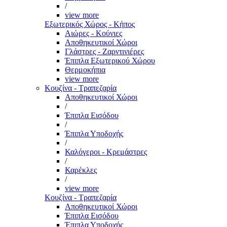
/
view more
Εξωτερικός Χώρος - Κήπος
Αιώρες - Κούνιες
Αποθηκευτικοί Χώροι
Γλάστρες - Ζαρντινιέρες
Έπιπλα Εξωτερικού Χώρου
Θερμοκήπια
view more
Κουζίνα - Τραπεζαρία
Αποθηκευτικοί Χώροι
/
Έπιπλα Εισόδου
/
Έπιπλα Υποδοχής
/
Καλόγεροι - Κρεμάστρες
/
Καρέκλες
/
view more
Κουζίνα - Τραπεζαρία
Αποθηκευτικοί Χώροι
Έπιπλα Εισόδου
Έπιπλα Υποδοχής