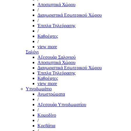
Αποσμητικά Χώρου
/
Διαχωριστικά Εσωτερικού Χώρου
/
Έπιπλα Τηλεόρασης
/
Καθρέφτες
/
view more
Σαλόνι
Αξεσουάρ Σαλονιού
Αποσμητικά Χώρου
Διαχωριστικά Εσωτερικού Χώρου
Έπιπλα Τηλεόρασης
Καθρέφτες
view more
Υπνοδωμάτιο
Ανωστρώματα
/
Αξεσουάρ Υπνοδωματίου
/
Κομοδίνο
/
Κρεβάτια
/