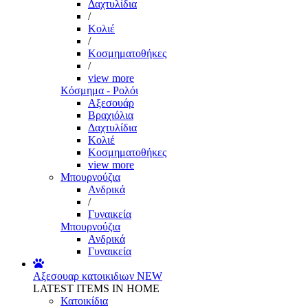
Δαχτυλίδια
/
Κολιέ
/
Κοσμηματοθήκες
/
view more
Κόσμημα - Ρολόι
Αξεσουάρ
Βραχιόλια
Δαχτυλίδια
Κολιέ
Κοσμηματοθήκες
view more
Μπουρνούζια
Ανδρικά
/
Γυναικεία
Μπουρνούζια
Ανδρικά
Γυναικεία
Αξεσουαρ κατοικιδιων
NEW
LATEST ITEMS IN HOME
Κατοικίδια