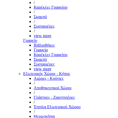
/
Καρέκλες Γραφείου
/
Σκαμπό
/
Συρταριέρες
/
view more
Γραφείο
Βιβλιοθήκες
Γραφεία
Καρέκλες Γραφείου
Σκαμπό
Συρταριέρες
view more
Εξωτερικός Χώρος - Κήπος
Αιώρες - Κούνιες
/
Αποθηκευτικοί Χώροι
/
Γλάστρες - Ζαρντινιέρες
/
Έπιπλα Εξωτερικού Χώρου
/
Θερμοκήπια