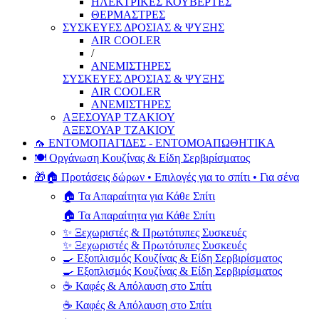
ΗΛΕΚΤΡΙΚΕΣ ΚΟΥΒΕΡΤΕΣ
ΘΕΡΜΑΣΤΡΕΣ
ΣΥΣΚΕΥΕΣ ΔΡΟΣΙΑΣ & ΨΥΞΗΣ
AIR COOLER
/
ΑΝΕΜΙΣΤΗΡΕΣ
ΣΥΣΚΕΥΕΣ ΔΡΟΣΙΑΣ & ΨΥΞΗΣ
AIR COOLER
ΑΝΕΜΙΣΤΗΡΕΣ
ΑΞΕΣΟΥΑΡ ΤΖΑΚΙΟΥ
ΑΞΕΣΟΥΑΡ ΤΖΑΚΙΟΥ
🦟 ΕΝΤΟΜΟΠΑΓΙΔΕΣ - ΕΝΤΟΜΟΑΠΩΘΗΤΙΚΑ
🍽️ Οργάνωση Κουζίνας & Είδη Σερβιρίσματος
🎁🏠 Προτάσεις δώρων • Επιλογές για το σπίτι • Για σένα
🏠 Τα Απαραίτητα για Κάθε Σπίτι
🏠 Τα Απαραίτητα για Κάθε Σπίτι
✨ Ξεχωριστές & Πρωτότυπες Συσκευές
✨ Ξεχωριστές & Πρωτότυπες Συσκευές
🍳 Εξοπλισμός Κουζίνας & Είδη Σερβιρίσματος
🍳 Εξοπλισμός Κουζίνας & Είδη Σερβιρίσματος
☕ Καφές & Απόλαυση στο Σπίτι
☕ Καφές & Απόλαυση στο Σπίτι