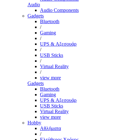
Audio
Audio Components
Gadgets
Bluetooth
/
Gaming
/
UPS & Αξεσουάρ
/
USB Sticks
/
Virtual Reality
/
view more
Gadgets
Bluetooth
Gaming
UPS & Αξεσουάρ
USB Sticks
Virtual Reality
view more
Hobby
Αθλήματα
/
Ελεύθερος Χρόνος