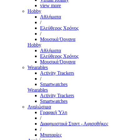
view more
Hobby
Αθλήματα
/
Ελεύθερος Χρόνος
/
Μουσικά Όργανα
Hobby
Αθλήματα
Ελεύθερος Χρόνος
Μουσικά Όργανα
Wearables
Activity Trackers
/
Smartwatches
Wearables
Activity Trackers
Smartwatches
Αναλώσιμα
Γραφική Ύλη
/
Διαφημιστικά Σταντ - Αφισοθήκες
/
Μπαταρίες