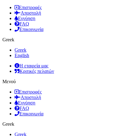
Επιστροφές
Αποστολή
Εγγύηση
FAQ
Επικοινωνία
Greek
Greek
English
Η εταιρεία μας
Κριτικές πελατών
Μενού
Επιστροφές
Αποστολή
Εγγύηση
FAQ
Επικοινωνία
Greek
Greek