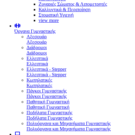
Ζυγαριές Σώματος & Λιπομετρητές
Καλλυντικά & Περιποίηση
Στοματική Υγιεινή
view more
Όργανα Γυμναστικής
Αξεσουάρ
Αξεσουάρ
Διάδρομοι
Διάδρομοι
Ελλειπτικά
Ελλειπτικά
Ελλειπτικά - Stepper
Ελλειπτικά - Stepper
Κωπηλατικές
Κωπηλατικές
Πάγκοι Γυμναστικής
Πάγκοι Γυμναστικής
Παθητική Γυμναστική
Παθητική Γυμναστική
Ποδήλατα Γυμναστικής
Ποδήλατα Γυμναστικής
Πολυόργανα και Μηχανήματα Γυμναστικής
Πολυόργανα και Μηχανήματα Γυμναστικής