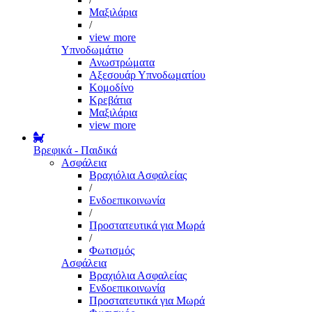
Μαξιλάρια
/
view more
Υπνοδωμάτιο
Ανωστρώματα
Αξεσουάρ Υπνοδωματίου
Κομοδίνο
Κρεβάτια
Μαξιλάρια
view more
Βρεφικά - Παιδικά
Ασφάλεια
Βραχιόλια Ασφαλείας
/
Ενδοεπικοινωνία
/
Προστατευτικά για Μωρά
/
Φωτισμός
Ασφάλεια
Βραχιόλια Ασφαλείας
Ενδοεπικοινωνία
Προστατευτικά για Μωρά