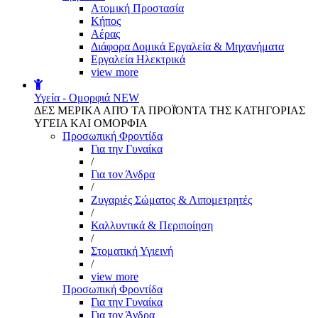
Aτομική Προστασία
Kήπος
Αέρας
Διάφορα Δομικά Εργαλεία & Μηχανήματα
Εργαλεία Ηλεκτρικά
view more
Υγεία - Ομορφιά
NEW
ΔΕΣ ΜΕΡΙΚΑ ΑΠΌ ΤΑ ΠΡΟΪΌΝΤΑ ΤΗΣ ΚΑΤΗΓΟΡΙΑΣ
ΥΓΕΙΑ ΚΑΙ ΟΜΟΡΦΙΑ
Προσωπική Φροντίδα
Για την Γυναίκα
/
Για τον Άνδρα
/
Ζυγαριές Σώματος & Λιπομετρητές
/
Καλλυντικά & Περιποίηση
/
Στοματική Υγιεινή
/
view more
Προσωπική Φροντίδα
Για την Γυναίκα
Για τον Άνδρα