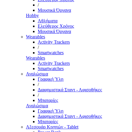
/
Μουσικά Όργανα
Hobby
Αθλήματα
Ελεύθερος Χρόνος
Μουσικά Όργανα
Wearables
Activity Trackers
/
Smartwatches
Wearables
Activity Trackers
Smartwatches
Αναλώσιμα
Γραφική Ύλη
/
Διαφημιστικά Σταντ - Αφισοθήκες
/
Μπαταρίες
Αναλώσιμα
Γραφική Ύλη
Διαφημιστικά Σταντ - Αφισοθήκες
Μπαταρίες
Αξεσουάρ Κινητών - Tablet