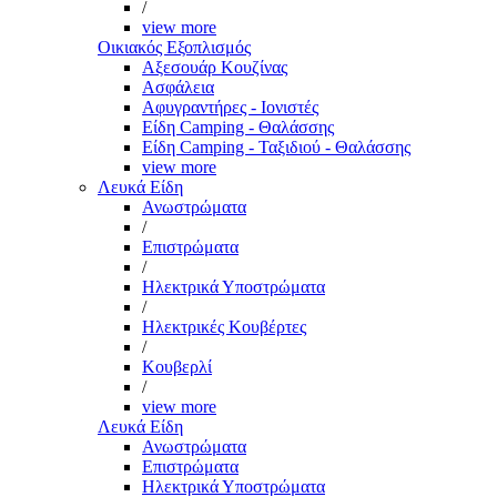
/
view more
Οικιακός Εξοπλισμός
Αξεσουάρ Κουζίνας
Ασφάλεια
Αφυγραντήρες - Ιονιστές
Είδη Camping - Θαλάσσης
Είδη Camping - Ταξιδιού - Θαλάσσης
view more
Λευκά Είδη
Ανωστρώματα
/
Επιστρώματα
/
Ηλεκτρικά Υποστρώματα
/
Ηλεκτρικές Κουβέρτες
/
Κουβερλί
/
view more
Λευκά Είδη
Ανωστρώματα
Επιστρώματα
Ηλεκτρικά Υποστρώματα