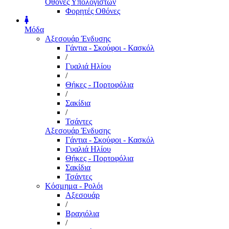
Οθόνες Υπολογιστών
Φορητές Οθόνες
Μόδα
Αξεσουάρ Ένδυσης
Γάντια - Σκούφοι - Κασκόλ
/
Γυαλιά Ηλίου
/
Θήκες - Πορτοφόλια
/
Σακίδια
/
Τσάντες
Αξεσουάρ Ένδυσης
Γάντια - Σκούφοι - Κασκόλ
Γυαλιά Ηλίου
Θήκες - Πορτοφόλια
Σακίδια
Τσάντες
Κόσμημα - Ρολόι
Αξεσουάρ
/
Βραχιόλια
/