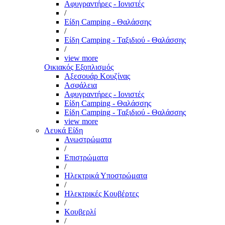
Αφυγραντήρες - Ιονιστές
/
Είδη Camping - Θαλάσσης
/
Είδη Camping - Ταξιδιού - Θαλάσσης
/
view more
Οικιακός Εξοπλισμός
Αξεσουάρ Κουζίνας
Ασφάλεια
Αφυγραντήρες - Ιονιστές
Είδη Camping - Θαλάσσης
Είδη Camping - Ταξιδιού - Θαλάσσης
view more
Λευκά Είδη
Ανωστρώματα
/
Επιστρώματα
/
Ηλεκτρικά Υποστρώματα
/
Ηλεκτρικές Κουβέρτες
/
Κουβερλί
/