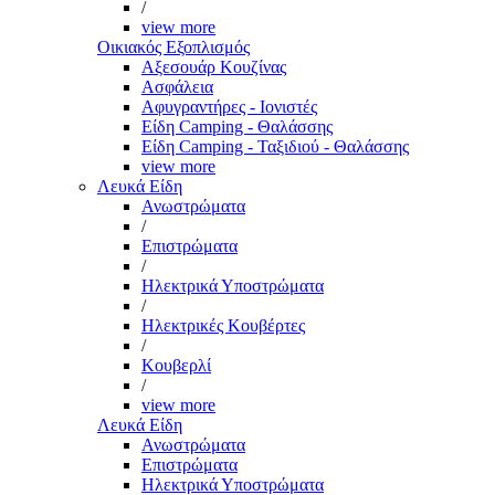
/
view more
Οικιακός Εξοπλισμός
Αξεσουάρ Κουζίνας
Ασφάλεια
Αφυγραντήρες - Ιονιστές
Είδη Camping - Θαλάσσης
Είδη Camping - Ταξιδιού - Θαλάσσης
view more
Λευκά Είδη
Ανωστρώματα
/
Επιστρώματα
/
Ηλεκτρικά Υποστρώματα
/
Ηλεκτρικές Κουβέρτες
/
Κουβερλί
/
view more
Λευκά Είδη
Ανωστρώματα
Επιστρώματα
Ηλεκτρικά Υποστρώματα