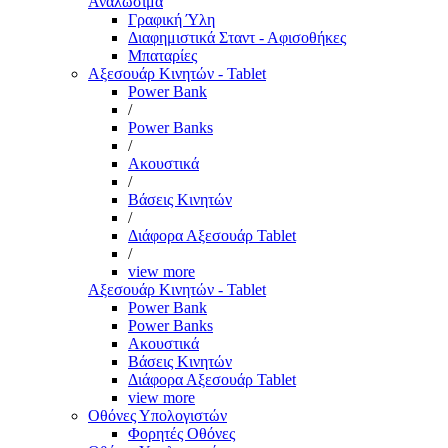
Αναλώσιμα
Γραφική Ύλη
Διαφημιστικά Σταντ - Αφισοθήκες
Μπαταρίες
Αξεσουάρ Κινητών - Tablet
Power Bank
/
Power Banks
/
Ακουστικά
/
Βάσεις Κινητών
/
Διάφορα Αξεσουάρ Tablet
/
view more
Αξεσουάρ Κινητών - Tablet
Power Bank
Power Banks
Ακουστικά
Βάσεις Κινητών
Διάφορα Αξεσουάρ Tablet
view more
Οθόνες Υπολογιστών
Φορητές Οθόνες