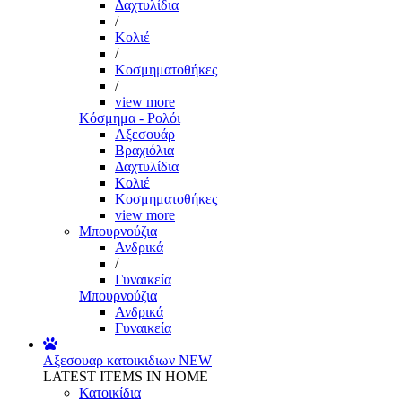
Δαχτυλίδια
/
Κολιέ
/
Κοσμηματοθήκες
/
view more
Κόσμημα - Ρολόι
Αξεσουάρ
Βραχιόλια
Δαχτυλίδια
Κολιέ
Κοσμηματοθήκες
view more
Μπουρνούζια
Ανδρικά
/
Γυναικεία
Μπουρνούζια
Ανδρικά
Γυναικεία
Αξεσουαρ κατοικιδιων
NEW
LATEST ITEMS IN HOME
Κατοικίδια