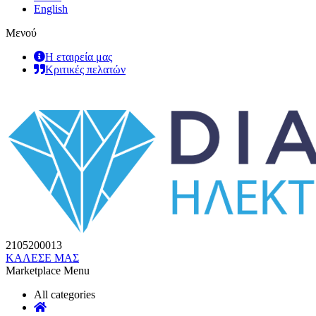
English
Μενού
Η εταιρεία μας
Κριτικές πελατών
2105200013
ΚΑΛΕΣΕ ΜΑΣ
Marketplace Menu
All categories