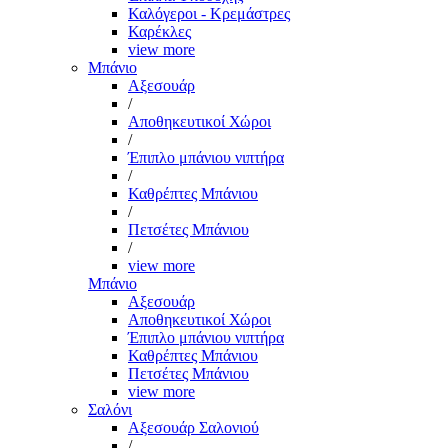
Καλόγεροι - Κρεμάστρες
Καρέκλες
view more
Μπάνιο
Αξεσουάρ
/
Αποθηκευτικοί Χώροι
/
Έπιπλο μπάνιου νιπτήρα
/
Καθρέπτες Μπάνιου
/
Πετσέτες Μπάνιου
/
view more
Μπάνιο
Αξεσουάρ
Αποθηκευτικοί Χώροι
Έπιπλο μπάνιου νιπτήρα
Καθρέπτες Μπάνιου
Πετσέτες Μπάνιου
view more
Σαλόνι
Αξεσουάρ Σαλονιού
/