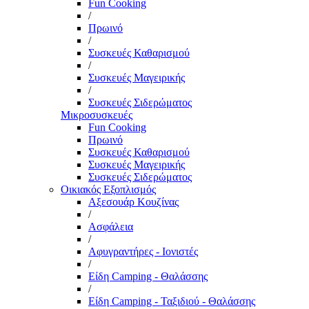
Fun Cooking
/
Πρωινό
/
Συσκευές Καθαρισμού
/
Συσκευές Μαγειρικής
/
Συσκευές Σιδερώματος
Μικροσυσκευές
Fun Cooking
Πρωινό
Συσκευές Καθαρισμού
Συσκευές Μαγειρικής
Συσκευές Σιδερώματος
Οικιακός Εξοπλισμός
Αξεσουάρ Κουζίνας
/
Ασφάλεια
/
Αφυγραντήρες - Ιονιστές
/
Είδη Camping - Θαλάσσης
/
Είδη Camping - Ταξιδιού - Θαλάσσης