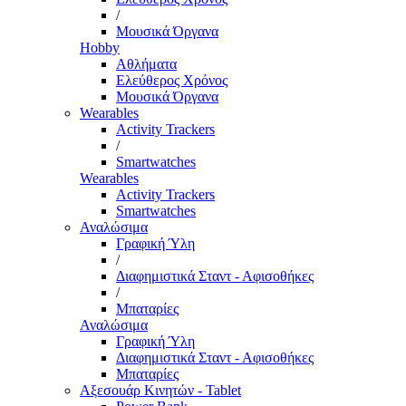
/
Μουσικά Όργανα
Hobby
Αθλήματα
Ελεύθερος Χρόνος
Μουσικά Όργανα
Wearables
Activity Trackers
/
Smartwatches
Wearables
Activity Trackers
Smartwatches
Αναλώσιμα
Γραφική Ύλη
/
Διαφημιστικά Σταντ - Αφισοθήκες
/
Μπαταρίες
Αναλώσιμα
Γραφική Ύλη
Διαφημιστικά Σταντ - Αφισοθήκες
Μπαταρίες
Αξεσουάρ Κινητών - Tablet