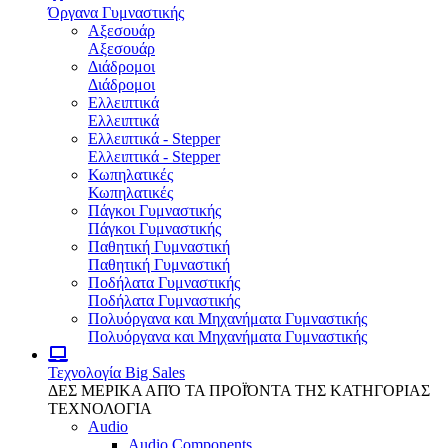
Όργανα Γυμναστικής
Αξεσουάρ
Αξεσουάρ
Διάδρομοι
Διάδρομοι
Ελλειπτικά
Ελλειπτικά
Ελλειπτικά - Stepper
Ελλειπτικά - Stepper
Κωπηλατικές
Κωπηλατικές
Πάγκοι Γυμναστικής
Πάγκοι Γυμναστικής
Παθητική Γυμναστική
Παθητική Γυμναστική
Ποδήλατα Γυμναστικής
Ποδήλατα Γυμναστικής
Πολυόργανα και Μηχανήματα Γυμναστικής
Πολυόργανα και Μηχανήματα Γυμναστικής
Τεχνολογία
Big Sales
ΔΕΣ ΜΕΡΙΚΑ ΑΠΌ ΤΑ ΠΡΟΪΌΝΤΑ ΤΗΣ ΚΑΤΗΓΟΡΙΑΣ
ΤΕΧΝΟΛΟΓΙΑ
Audio
Audio Components