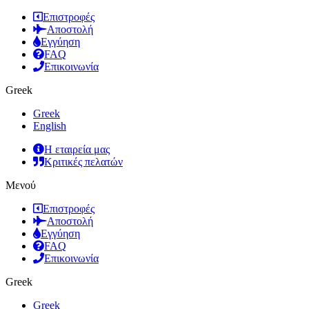
Επιστροφές
Αποστολή
Εγγύηση
FAQ
Επικοινωνία
Greek
Greek
English
Η εταιρεία μας
Κριτικές πελατών
Μενού
Επιστροφές
Αποστολή
Εγγύηση
FAQ
Επικοινωνία
Greek
Greek