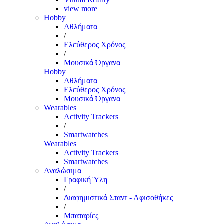
view more
Hobby
Αθλήματα
/
Ελεύθερος Χρόνος
/
Μουσικά Όργανα
Hobby
Αθλήματα
Ελεύθερος Χρόνος
Μουσικά Όργανα
Wearables
Activity Trackers
/
Smartwatches
Wearables
Activity Trackers
Smartwatches
Αναλώσιμα
Γραφική Ύλη
/
Διαφημιστικά Σταντ - Αφισοθήκες
/
Μπαταρίες