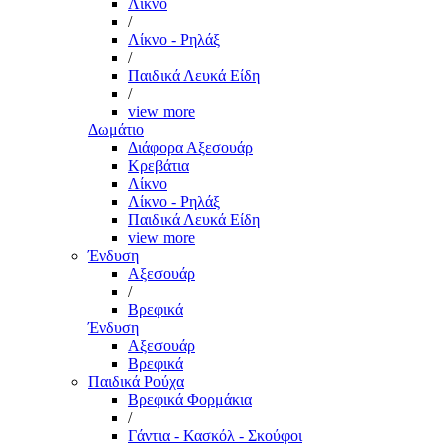
Λίκνο
/
Λίκνο - Ρηλάξ
/
Παιδικά Λευκά Είδη
/
view more
Δωμάτιο
Διάφορα Αξεσουάρ
Κρεβάτια
Λίκνο
Λίκνο - Ρηλάξ
Παιδικά Λευκά Είδη
view more
Ένδυση
Αξεσουάρ
/
Βρεφικά
Ένδυση
Αξεσουάρ
Βρεφικά
Παιδικά Ρούχα
Βρεφικά Φορμάκια
/
Γάντια - Κασκόλ - Σκούφοι