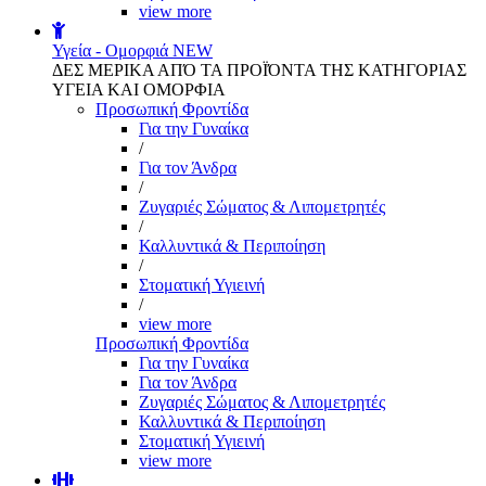
view more
Υγεία - Ομορφιά
NEW
ΔΕΣ ΜΕΡΙΚΑ ΑΠΌ ΤΑ ΠΡΟΪΌΝΤΑ ΤΗΣ ΚΑΤΗΓΟΡΙΑΣ
ΥΓΕΙΑ ΚΑΙ ΟΜΟΡΦΙΑ
Προσωπική Φροντίδα
Για την Γυναίκα
/
Για τον Άνδρα
/
Ζυγαριές Σώματος & Λιπομετρητές
/
Καλλυντικά & Περιποίηση
/
Στοματική Υγιεινή
/
view more
Προσωπική Φροντίδα
Για την Γυναίκα
Για τον Άνδρα
Ζυγαριές Σώματος & Λιπομετρητές
Καλλυντικά & Περιποίηση
Στοματική Υγιεινή
view more