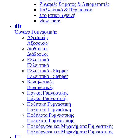
Ζυγαριές Σώματος & Λιπομετρητές
Καλλυντικά & Περιποίηση
Στοματική Υγιεινή
view more
Όργανα Γυμναστικής
Αξεσουάρ
Αξεσουάρ
Διάδρομοι
Διάδρομοι
Ελλειπτικά
Ελλειπτικά
Ελλειπτικά - Stepper
Ελλειπτικά - Stepper
Κωπηλατικές
Κωπηλατικές
Πάγκοι Γυμναστικής
Πάγκοι Γυμναστικής
Παθητική Γυμναστική
Παθητική Γυμναστική
Ποδήλατα Γυμναστικής
Ποδήλατα Γυμναστικής
Πολυόργανα και Μηχανήματα Γυμναστικής
Πολυόργανα και Μηχανήματα Γυμναστικής