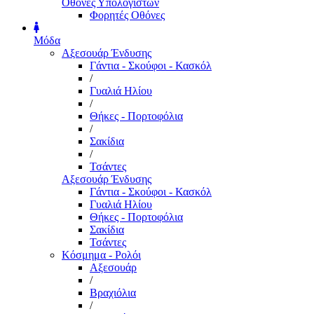
Οθόνες Υπολογιστών
Φορητές Οθόνες
Μόδα
Αξεσουάρ Ένδυσης
Γάντια - Σκούφοι - Κασκόλ
/
Γυαλιά Ηλίου
/
Θήκες - Πορτοφόλια
/
Σακίδια
/
Τσάντες
Αξεσουάρ Ένδυσης
Γάντια - Σκούφοι - Κασκόλ
Γυαλιά Ηλίου
Θήκες - Πορτοφόλια
Σακίδια
Τσάντες
Κόσμημα - Ρολόι
Αξεσουάρ
/
Βραχιόλια
/