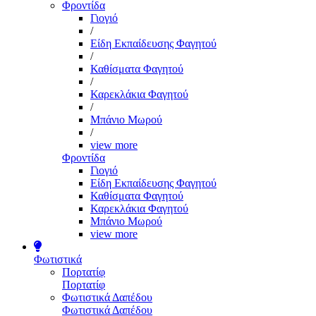
Φροντίδα
Γιογιό
/
Είδη Εκπαίδευσης Φαγητού
/
Καθίσματα Φαγητού
/
Καρεκλάκια Φαγητού
/
Μπάνιο Μωρού
/
view more
Φροντίδα
Γιογιό
Είδη Εκπαίδευσης Φαγητού
Καθίσματα Φαγητού
Καρεκλάκια Φαγητού
Μπάνιο Μωρού
view more
Φωτιστικά
Πορτατίφ
Πορτατίφ
Φωτιστικά Δαπέδου
Φωτιστικά Δαπέδου