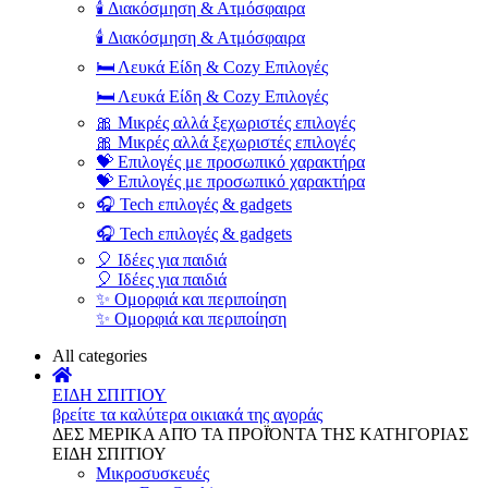
🕯️ Διακόσμηση & Ατμόσφαιρα
🕯️ Διακόσμηση & Ατμόσφαιρα
🛏️ Λευκά Είδη & Cozy Επιλογές
🛏️ Λευκά Είδη & Cozy Επιλογές
🎀 Μικρές αλλά ξεχωριστές επιλογές
🎀 Μικρές αλλά ξεχωριστές επιλογές
💝 Επιλογές με προσωπικό χαρακτήρα
💝 Επιλογές με προσωπικό χαρακτήρα
🎧 Tech επιλογές & gadgets
🎧 Tech επιλογές & gadgets
🎈 Ιδέες για παιδιά
🎈 Ιδέες για παιδιά
✨ Ομορφιά και περιποίηση
✨ Ομορφιά και περιποίηση
All categories
ΕΙΔΗ ΣΠΙΤΙΟΥ
βρείτε τα καλύτερα οικιακά της αγοράς
ΔΕΣ ΜΕΡΙΚΑ ΑΠΌ ΤΑ ΠΡΟΪΌΝΤΑ ΤΗΣ ΚΑΤΗΓΟΡΙΑΣ
ΕΙΔΗ ΣΠΙΤΙΟΥ
Μικροσυσκευές