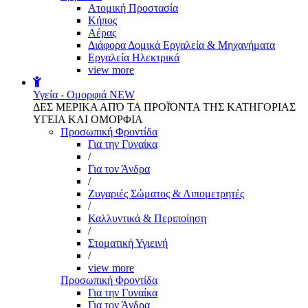
Aτομική Προστασία
Kήπος
Αέρας
Διάφορα Δομικά Εργαλεία & Μηχανήματα
Εργαλεία Ηλεκτρικά
view more
Υγεία - Ομορφιά
NEW
ΔΕΣ ΜΕΡΙΚΑ ΑΠΌ ΤΑ ΠΡΟΪΌΝΤΑ ΤΗΣ ΚΑΤΗΓΟΡΙΑΣ
ΥΓΕΙΑ ΚΑΙ ΟΜΟΡΦΙΑ
Προσωπική Φροντίδα
Για την Γυναίκα
/
Για τον Άνδρα
/
Ζυγαριές Σώματος & Λιπομετρητές
/
Καλλυντικά & Περιποίηση
/
Στοματική Υγιεινή
/
view more
Προσωπική Φροντίδα
Για την Γυναίκα
Για τον Άνδρα