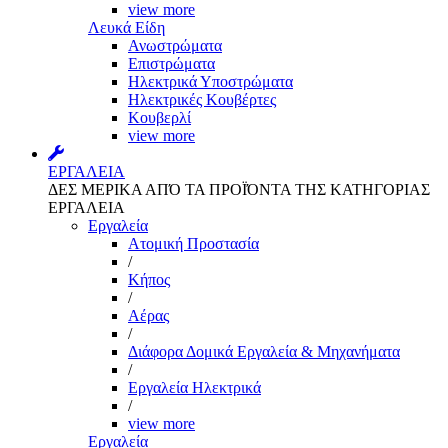
view more
Λευκά Είδη
Ανωστρώματα
Επιστρώματα
Ηλεκτρικά Υποστρώματα
Ηλεκτρικές Κουβέρτες
Κουβερλί
view more
ΕΡΓΑΛΕΙΑ
ΔΕΣ ΜΕΡΙΚΑ ΑΠΌ ΤΑ ΠΡΟΪΌΝΤΑ ΤΗΣ ΚΑΤΗΓΟΡΙΑΣ
ΕΡΓΑΛΕΙΑ
Εργαλεία
Aτομική Προστασία
/
Kήπος
/
Αέρας
/
Διάφορα Δομικά Εργαλεία & Μηχανήματα
/
Εργαλεία Ηλεκτρικά
/
view more
Εργαλεία