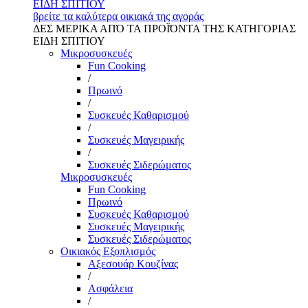
ΕΙΔΗ ΣΠΙΤΙΟΥ
βρείτε τα καλύτερα οικιακά της αγοράς
ΔΕΣ ΜΕΡΙΚΑ ΑΠΌ ΤΑ ΠΡΟΪΌΝΤΑ ΤΗΣ ΚΑΤΗΓΟΡΙΑΣ
ΕΙΔΗ ΣΠΙΤΙΟΥ
Μικροσυσκευές
Fun Cooking
/
Πρωινό
/
Συσκευές Καθαρισμού
/
Συσκευές Μαγειρικής
/
Συσκευές Σιδερώματος
Μικροσυσκευές
Fun Cooking
Πρωινό
Συσκευές Καθαρισμού
Συσκευές Μαγειρικής
Συσκευές Σιδερώματος
Οικιακός Εξοπλισμός
Αξεσουάρ Κουζίνας
/
Ασφάλεια
/