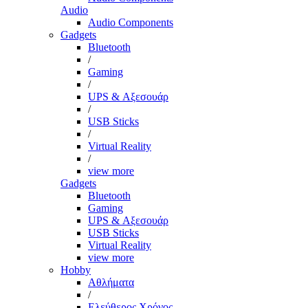
Audio
Audio Components
Gadgets
Bluetooth
/
Gaming
/
UPS & Αξεσουάρ
/
USB Sticks
/
Virtual Reality
/
view more
Gadgets
Bluetooth
Gaming
UPS & Αξεσουάρ
USB Sticks
Virtual Reality
view more
Hobby
Αθλήματα
/
Ελεύθερος Χρόνος