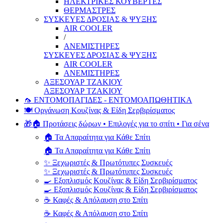
ΗΛΕΚΤΡΙΚΕΣ ΚΟΥΒΕΡΤΕΣ
ΘΕΡΜΑΣΤΡΕΣ
ΣΥΣΚΕΥΕΣ ΔΡΟΣΙΑΣ & ΨΥΞΗΣ
AIR COOLER
/
ΑΝΕΜΙΣΤΗΡΕΣ
ΣΥΣΚΕΥΕΣ ΔΡΟΣΙΑΣ & ΨΥΞΗΣ
AIR COOLER
ΑΝΕΜΙΣΤΗΡΕΣ
ΑΞΕΣΟΥΑΡ ΤΖΑΚΙΟΥ
ΑΞΕΣΟΥΑΡ ΤΖΑΚΙΟΥ
🦟 ΕΝΤΟΜΟΠΑΓΙΔΕΣ - ΕΝΤΟΜΟΑΠΩΘΗΤΙΚΑ
🍽️ Οργάνωση Κουζίνας & Είδη Σερβιρίσματος
🎁🏠 Προτάσεις δώρων • Επιλογές για το σπίτι • Για σένα
🏠 Τα Απαραίτητα για Κάθε Σπίτι
🏠 Τα Απαραίτητα για Κάθε Σπίτι
✨ Ξεχωριστές & Πρωτότυπες Συσκευές
✨ Ξεχωριστές & Πρωτότυπες Συσκευές
🍳 Εξοπλισμός Κουζίνας & Είδη Σερβιρίσματος
🍳 Εξοπλισμός Κουζίνας & Είδη Σερβιρίσματος
☕ Καφές & Απόλαυση στο Σπίτι
☕ Καφές & Απόλαυση στο Σπίτι