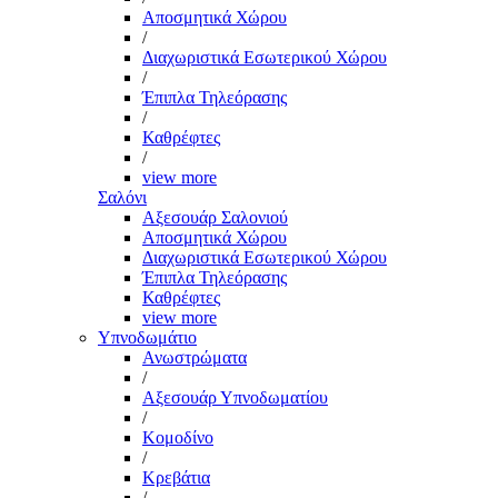
Αποσμητικά Χώρου
/
Διαχωριστικά Εσωτερικού Χώρου
/
Έπιπλα Τηλεόρασης
/
Καθρέφτες
/
view more
Σαλόνι
Αξεσουάρ Σαλονιού
Αποσμητικά Χώρου
Διαχωριστικά Εσωτερικού Χώρου
Έπιπλα Τηλεόρασης
Καθρέφτες
view more
Υπνοδωμάτιο
Ανωστρώματα
/
Αξεσουάρ Υπνοδωματίου
/
Κομοδίνο
/
Κρεβάτια
/