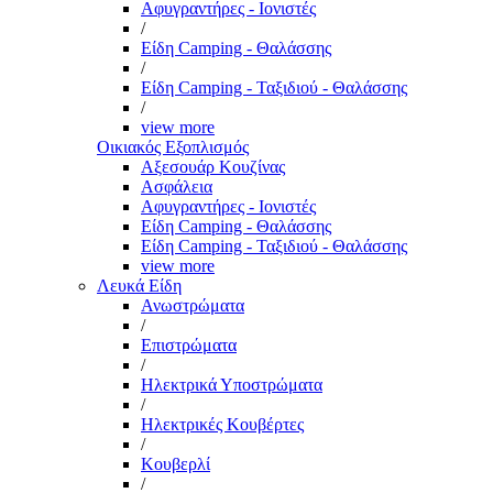
Αφυγραντήρες - Ιονιστές
/
Είδη Camping - Θαλάσσης
/
Είδη Camping - Ταξιδιού - Θαλάσσης
/
view more
Οικιακός Εξοπλισμός
Αξεσουάρ Κουζίνας
Ασφάλεια
Αφυγραντήρες - Ιονιστές
Είδη Camping - Θαλάσσης
Είδη Camping - Ταξιδιού - Θαλάσσης
view more
Λευκά Είδη
Ανωστρώματα
/
Επιστρώματα
/
Ηλεκτρικά Υποστρώματα
/
Ηλεκτρικές Κουβέρτες
/
Κουβερλί
/