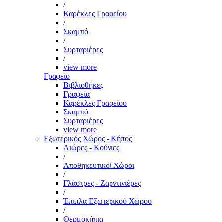
/
Καρέκλες Γραφείου
/
Σκαμπό
/
Συρταριέρες
/
view more
Γραφείο
Βιβλιοθήκες
Γραφεία
Καρέκλες Γραφείου
Σκαμπό
Συρταριέρες
view more
Εξωτερικός Χώρος - Κήπος
Αιώρες - Κούνιες
/
Αποθηκευτικοί Χώροι
/
Γλάστρες - Ζαρντινιέρες
/
Έπιπλα Εξωτερικού Χώρου
/
Θερμοκήπια