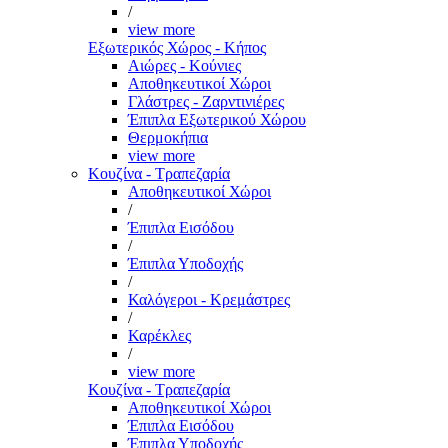
/
view more
Εξωτερικός Χώρος - Κήπος
Αιώρες - Κούνιες
Αποθηκευτικοί Χώροι
Γλάστρες - Ζαρντινιέρες
Έπιπλα Εξωτερικού Χώρου
Θερμοκήπια
view more
Κουζίνα - Τραπεζαρία
Αποθηκευτικοί Χώροι
/
Έπιπλα Εισόδου
/
Έπιπλα Υποδοχής
/
Καλόγεροι - Κρεμάστρες
/
Καρέκλες
/
view more
Κουζίνα - Τραπεζαρία
Αποθηκευτικοί Χώροι
Έπιπλα Εισόδου
Έπιπλα Υποδοχής