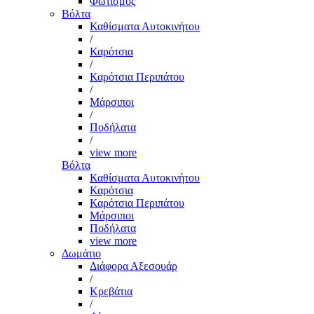
Φωτισμός
Βόλτα
Καθίσματα Αυτοκινήτου
/
Καρότσια
/
Καρότσια Περιπάτου
/
Μάρσιποι
/
Ποδήλατα
/
view more
Βόλτα
Καθίσματα Αυτοκινήτου
Καρότσια
Καρότσια Περιπάτου
Μάρσιποι
Ποδήλατα
view more
Δωμάτιο
Διάφορα Αξεσουάρ
/
Κρεβάτια
/