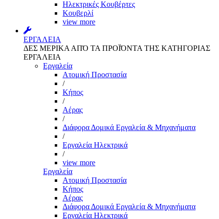
Ηλεκτρικές Κουβέρτες
Κουβερλί
view more
ΕΡΓΑΛΕΙΑ
ΔΕΣ ΜΕΡΙΚΑ ΑΠΌ ΤΑ ΠΡΟΪΌΝΤΑ ΤΗΣ ΚΑΤΗΓΟΡΙΑΣ
ΕΡΓΑΛΕΙΑ
Εργαλεία
Aτομική Προστασία
/
Kήπος
/
Αέρας
/
Διάφορα Δομικά Εργαλεία & Μηχανήματα
/
Εργαλεία Ηλεκτρικά
/
view more
Εργαλεία
Aτομική Προστασία
Kήπος
Αέρας
Διάφορα Δομικά Εργαλεία & Μηχανήματα
Εργαλεία Ηλεκτρικά