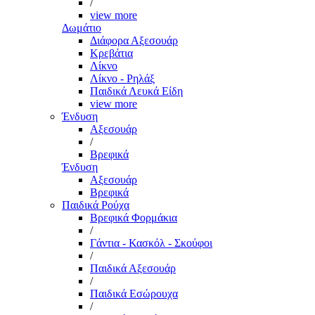
/
view more
Δωμάτιο
Διάφορα Αξεσουάρ
Κρεβάτια
Λίκνο
Λίκνο - Ρηλάξ
Παιδικά Λευκά Είδη
view more
Ένδυση
Αξεσουάρ
/
Βρεφικά
Ένδυση
Αξεσουάρ
Βρεφικά
Παιδικά Ρούχα
Βρεφικά Φορμάκια
/
Γάντια - Κασκόλ - Σκούφοι
/
Παιδικά Αξεσουάρ
/
Παιδικά Εσώρουχα
/