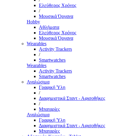
Ελεύθερος Χρόνος
/
Μουσικά Όργανα
Hobby
Αθλήματα
Ελεύθερος Χρόνος
Μουσικά Όργανα
Wearables
Activity Trackers
/
Smartwatches
Wearables
Activity Trackers
Smartwatches
Αναλώσιμα
Γραφική Ύλη
/
Διαφημιστικά Σταντ - Αφισοθήκες
/
Μπαταρίες
Αναλώσιμα
Γραφική Ύλη
Διαφημιστικά Σταντ - Αφισοθήκες
Μπαταρίες