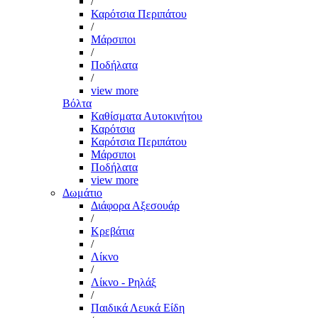
/
Καρότσια Περιπάτου
/
Μάρσιποι
/
Ποδήλατα
/
view more
Βόλτα
Καθίσματα Αυτοκινήτου
Καρότσια
Καρότσια Περιπάτου
Μάρσιποι
Ποδήλατα
view more
Δωμάτιο
Διάφορα Αξεσουάρ
/
Κρεβάτια
/
Λίκνο
/
Λίκνο - Ρηλάξ
/
Παιδικά Λευκά Είδη