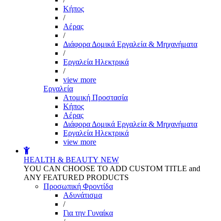
Kήπος
/
Αέρας
/
Διάφορα Δομικά Εργαλεία & Μηχανήματα
/
Εργαλεία Ηλεκτρικά
/
view more
Εργαλεία
Aτομική Προστασία
Kήπος
Αέρας
Διάφορα Δομικά Εργαλεία & Μηχανήματα
Εργαλεία Ηλεκτρικά
view more
HEALTH & BEAUTY
NEW
YOU CAN CHOOSE TO ADD CUSTOM TITLE and
ANY FEATURED PRODUCTS
Προσωπική Φροντίδα
Αδυνάτισμα
/
Για την Γυναίκα