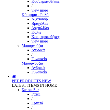
Κοσμηματοθήκες
/
view more
Κόσμημα - Ρολόι
Αξεσουάρ
Βραχιόλια
Δαχτυλίδια
Κολιέ
Κοσμηματοθήκες
view more
Μπουρνούζια
Ανδρικά
/
Γυναικεία
Μπουρνούζια
Ανδρικά
Γυναικεία
PET PRODUCTS
NEW
LATEST ITEMS IN HOME
Κατοικίδια
Γάτες
/
Ερπετά
/