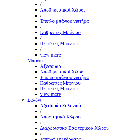
/
Αποθηκευτικοί Χώροι
/
Έπιπλο μπάνιου νιπτήρα
/
Καθρέπτες Μπάνιου
/
Πετσέτες Μπάνιου
/
view more
Μπάνιο
Αξεσουάρ
Αποθηκευτικοί Χώροι
Έπιπλο μπάνιου νιπτήρα
Καθρέπτες Μπάνιου
Πετσέτες Μπάνιου
view more
Σαλόνι
Αξεσουάρ Σαλονιού
/
Αποσμητικά Χώρου
/
Διαχωριστικά Εσωτερικού Χώρου
/
Έπιπλα Τηλεόρασης