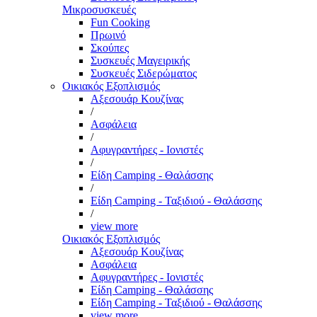
Μικροσυσκευές
Fun Cooking
Πρωινό
Σκούπες
Συσκευές Μαγειρικής
Συσκευές Σιδερώματος
Οικιακός Εξοπλισμός
Αξεσουάρ Κουζίνας
/
Ασφάλεια
/
Αφυγραντήρες - Ιονιστές
/
Είδη Camping - Θαλάσσης
/
Είδη Camping - Ταξιδιού - Θαλάσσης
/
view more
Οικιακός Εξοπλισμός
Αξεσουάρ Κουζίνας
Ασφάλεια
Αφυγραντήρες - Ιονιστές
Είδη Camping - Θαλάσσης
Είδη Camping - Ταξιδιού - Θαλάσσης
view more