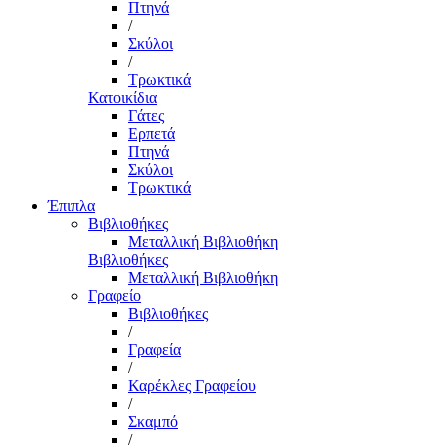
Πτηνά
/
Σκύλοι
/
Τρωκτικά
Κατοικίδια
Γάτες
Ερπετά
Πτηνά
Σκύλοι
Τρωκτικά
Έπιπλα
Βιβλιοθήκες
Μεταλλική Βιβλιοθήκη
Βιβλιοθήκες
Μεταλλική Βιβλιοθήκη
Γραφείο
Βιβλιοθήκες
/
Γραφεία
/
Καρέκλες Γραφείου
/
Σκαμπό
/