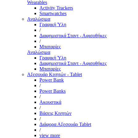
Wearables
Activity Trackers
Smartwatches
Αναλώσιμα
Γραφική Ύλη
/
Διαφημιστικά Σταντ - Αφισοθήκες
/
Μπαταρίες
Αναλώσιμα
Γραφική Ύλη
Διαφημιστικά Σταντ - Αφισοθήκες
Μπαταρίες
Αξεσουάρ Κινητών - Tablet
Power Bank
/
Power Banks
/
Ακουστικά
/
Βάσεις Κινητών
/
Διάφορα Αξεσουάρ Tablet
/
view more