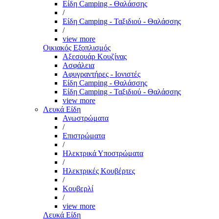
Είδη Camping - Θαλάσσης
/
Είδη Camping - Ταξιδιού - Θαλάσσης
/
view more
Οικιακός Εξοπλισμός
Αξεσουάρ Κουζίνας
Ασφάλεια
Αφυγραντήρες - Ιονιστές
Είδη Camping - Θαλάσσης
Είδη Camping - Ταξιδιού - Θαλάσσης
view more
Λευκά Είδη
Ανωστρώματα
/
Επιστρώματα
/
Ηλεκτρικά Υποστρώματα
/
Ηλεκτρικές Κουβέρτες
/
Κουβερλί
/
view more
Λευκά Είδη