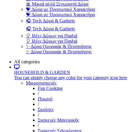
🎀 Μικρά αλλά Ξεχωριστά Δώρα
💝 Δώρα με Προσωπικό Χαρακτήρα
💝 Δώρα με Προσωπικό Χαρακτήρα
🎧 Tech Δώρα & Gadgets
🎧 Tech Δώρα & Gadgets
🎈 Ιδέες Δώρων για Παιδιά
🎈 Ιδέες Δώρων για Παιδιά
✨ Δώρα Ομορφιάς & Περιποίησης
✨ Δώρα Ομορφιάς & Περιποίησης
All categories
HOUSEHOLD & GARDEN
You can simply choose any color for your category icon here
Μικροσυσκευές
Fun Cooking
/
Πρωινό
/
Σκούπες
/
Συσκευές Μαγειρικής
/
Συσκευές Σιδερώματος