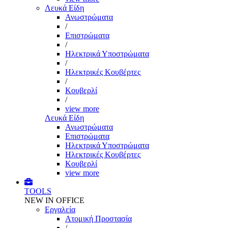
Λευκά Είδη
Ανωστρώματα
/
Επιστρώματα
/
Ηλεκτρικά Υποστρώματα
/
Ηλεκτρικές Κουβέρτες
/
Κουβερλί
/
view more
Λευκά Είδη
Ανωστρώματα
Επιστρώματα
Ηλεκτρικά Υποστρώματα
Ηλεκτρικές Κουβέρτες
Κουβερλί
view more
TOOLS
NEW IN OFFICE
Εργαλεία
Aτομική Προστασία
/