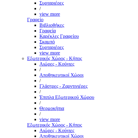
Συρταριέρες
/
view more
Γραφείο
Βιβλιοθήκες
Γραφεία
Καρέκλες Γραφείου
Σκαμπό
Συρταριέρες
view more
Εξωτερικός Χώρος - Κήπος
Αιώρες - Κούνιες
/
Αποθηκευτικοί Χώροι
/
Γλάστρες - Ζαρντινιέρες
/
Έπιπλα Εξωτερικού Χώρου
/
Θερμοκήπια
/
view more
Εξωτερικός Χώρος - Κήπος
Αιώρες - Κούνιες
Αποθηκευτικοί Χώροι