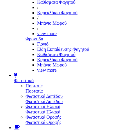
Καθίσματα Φαγητού
/
Καρεκλάκια Φαγητού
/
Μπάνιο Μωρού
/
view more
Φροντίδα
Γιογιό
Είδη Εκπαίδευσης Φαγητού
Καθίσματα Φαγητού
Καρεκλάκια Φαγητού
Μπάνιο Μωρού
view more
Φωτιστικά
Πορτατίφ
Πορτατίφ
Φωτιστικά Δαπέδου
Φωτιστικά Δαπέδου
Φωτιστικά Ηλιακά
Φωτιστικά Ηλιακά
Φωτιστικά Οροφής
Φωτιστικά Οροφής