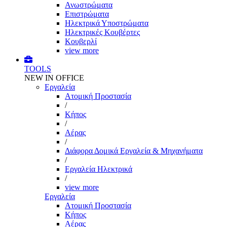
Ανωστρώματα
Επιστρώματα
Ηλεκτρικά Υποστρώματα
Ηλεκτρικές Κουβέρτες
Κουβερλί
view more
TOOLS
NEW IN OFFICE
Εργαλεία
Aτομική Προστασία
/
Kήπος
/
Αέρας
/
Διάφορα Δομικά Εργαλεία & Μηχανήματα
/
Εργαλεία Ηλεκτρικά
/
view more
Εργαλεία
Aτομική Προστασία
Kήπος
Αέρας