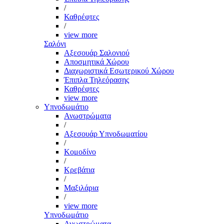
/
Καθρέφτες
/
view more
Σαλόνι
Αξεσουάρ Σαλονιού
Αποσμητικά Χώρου
Διαχωριστικά Εσωτερικού Χώρου
Έπιπλα Τηλεόρασης
Καθρέφτες
view more
Υπνοδωμάτιο
Ανωστρώματα
/
Αξεσουάρ Υπνοδωματίου
/
Κομοδίνο
/
Κρεβάτια
/
Μαξιλάρια
/
view more
Υπνοδωμάτιο
Ανωστρώματα