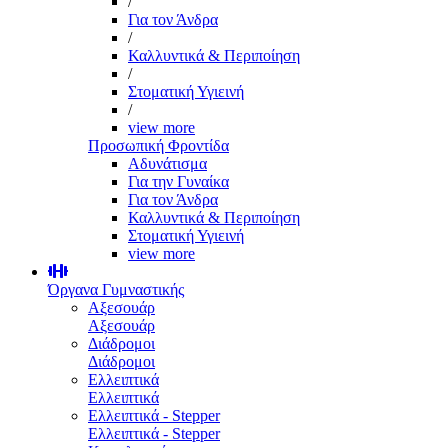
/
Για τον Άνδρα
/
Καλλυντικά & Περιποίηση
/
Στοματική Υγιεινή
/
view more
Προσωπική Φροντίδα
Αδυνάτισμα
Για την Γυναίκα
Για τον Άνδρα
Καλλυντικά & Περιποίηση
Στοματική Υγιεινή
view more
Όργανα Γυμναστικής
Αξεσουάρ
Αξεσουάρ
Διάδρομοι
Διάδρομοι
Ελλειπτικά
Ελλειπτικά
Ελλειπτικά - Stepper
Ελλειπτικά - Stepper