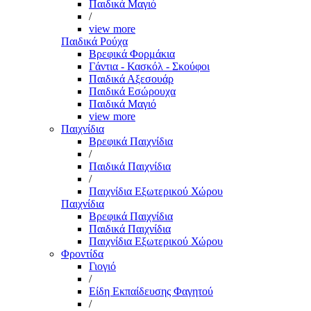
Παιδικά Μαγιό
/
view more
Παιδικά Ρούχα
Βρεφικά Φορμάκια
Γάντια - Κασκόλ - Σκούφοι
Παιδικά Αξεσουάρ
Παιδικά Εσώρουχα
Παιδικά Μαγιό
view more
Παιχνίδια
Βρεφικά Παιχνίδια
/
Παιδικά Παιχνίδια
/
Παιχνίδια Εξωτερικού Χώρου
Παιχνίδια
Βρεφικά Παιχνίδια
Παιδικά Παιχνίδια
Παιχνίδια Εξωτερικού Χώρου
Φροντίδα
Γιογιό
/
Είδη Εκπαίδευσης Φαγητού
/