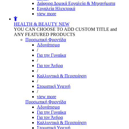
Διάφορα Δομικά Εργαλεία & Μηχανήματα
Εργαλεία Ηλεκτρικά
view more
HEALTH & BEAUTY
NEW
YOU CAN CHOOSE TO ADD CUSTOM TITLE and
ANY FEATURED PRODUCTS
Προσωπική Φροντίδα
Αδυνάτισμα
/
Για την Γυναίκα
/
Για τον Άνδρα
/
Καλλυντικά & Περιποίηση
/
Στοματική Υγιεινή
/
view more
Προσωπική Φροντίδα
Αδυνάτισμα
Για την Γυναίκα
Για τον Άνδρα
Καλλυντικά & Περιποίηση
Στοματική Υγιεινή