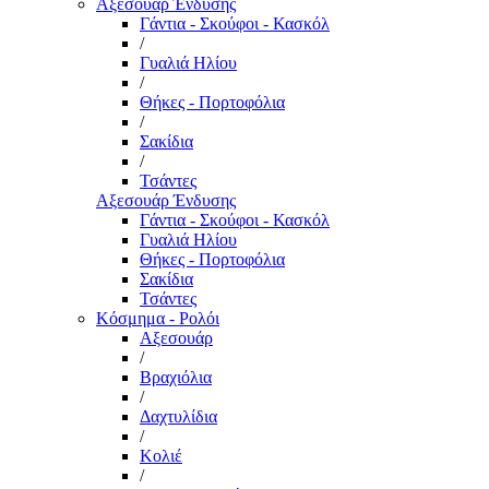
Αξεσουάρ Ένδυσης
Γάντια - Σκούφοι - Κασκόλ
/
Γυαλιά Ηλίου
/
Θήκες - Πορτοφόλια
/
Σακίδια
/
Τσάντες
Αξεσουάρ Ένδυσης
Γάντια - Σκούφοι - Κασκόλ
Γυαλιά Ηλίου
Θήκες - Πορτοφόλια
Σακίδια
Τσάντες
Κόσμημα - Ρολόι
Αξεσουάρ
/
Βραχιόλια
/
Δαχτυλίδια
/
Κολιέ
/