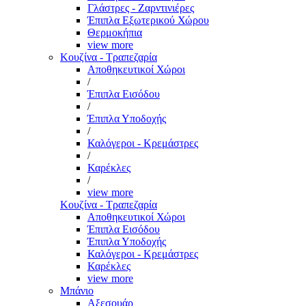
Γλάστρες - Ζαρντινιέρες
Έπιπλα Εξωτερικού Χώρου
Θερμοκήπια
view more
Κουζίνα - Τραπεζαρία
Αποθηκευτικοί Χώροι
/
Έπιπλα Εισόδου
/
Έπιπλα Υποδοχής
/
Καλόγεροι - Κρεμάστρες
/
Καρέκλες
/
view more
Κουζίνα - Τραπεζαρία
Αποθηκευτικοί Χώροι
Έπιπλα Εισόδου
Έπιπλα Υποδοχής
Καλόγεροι - Κρεμάστρες
Καρέκλες
view more
Μπάνιο
Αξεσουάρ