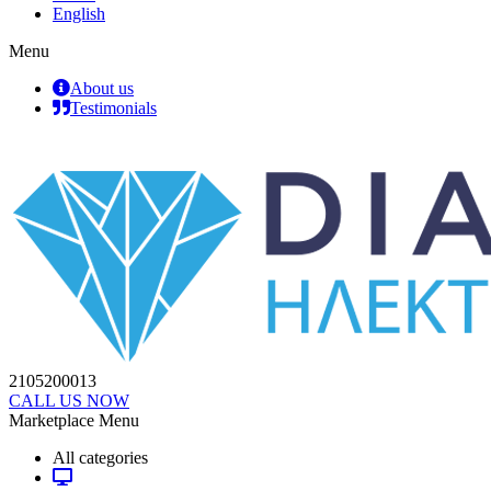
English
Menu
About us
Testimonials
2105200013
CALL US NOW
Marketplace Menu
All categories