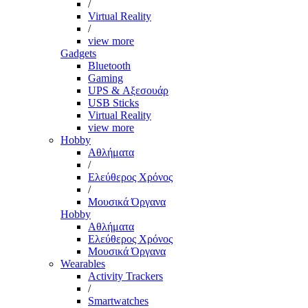
/
Virtual Reality
/
view more
Gadgets
Bluetooth
Gaming
UPS & Αξεσουάρ
USB Sticks
Virtual Reality
view more
Hobby
Αθλήματα
/
Ελεύθερος Χρόνος
/
Μουσικά Όργανα
Hobby
Αθλήματα
Ελεύθερος Χρόνος
Μουσικά Όργανα
Wearables
Activity Trackers
/
Smartwatches