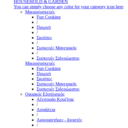
HOUSEHOLD & GARDEN
You can simply choose any color for your category icon here
Μικροσυσκευές
Fun Cooking
/
Πρωινό
/
Σκούπες
/
Συσκευές Μαγειρικής
/
Συσκευές Σιδερώματος
Μικροσυσκευές
Fun Cooking
Πρωινό
Σκούπες
Συσκευές Μαγειρικής
Συσκευές Σιδερώματος
Οικιακός Εξοπλισμός
Αξεσουάρ Κουζίνας
/
Ασφάλεια
/
Αφυγραντήρες - Ιονιστές
/