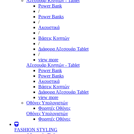
Αξεσουάρ Κινητών - Tablet
Power Bank
/
Power Banks
/
Ακουστικά
/
Βάσεις Κινητών
/
Διάφορα Αξεσουάρ Tablet
/
view more
Αξεσουάρ Κινητών - Tablet
Power Bank
Power Banks
Ακουστικά
Βάσεις Κινητών
Διάφορα Αξεσουάρ Tablet
view more
Οθόνες Υπολογιστών
Φορητές Οθόνες
Οθόνες Υπολογιστών
Φορητές Οθόνες
FASHION STYLING