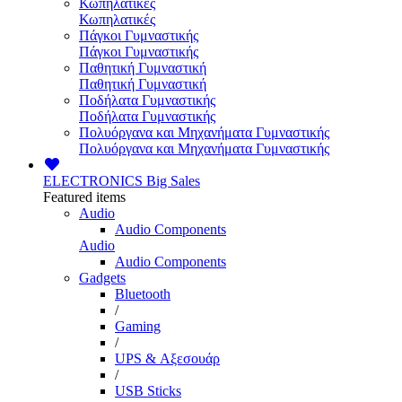
Κωπηλατικές
Κωπηλατικές
Πάγκοι Γυμναστικής
Πάγκοι Γυμναστικής
Παθητική Γυμναστική
Παθητική Γυμναστική
Ποδήλατα Γυμναστικής
Ποδήλατα Γυμναστικής
Πολυόργανα και Μηχανήματα Γυμναστικής
Πολυόργανα και Μηχανήματα Γυμναστικής
ELECTRONICS
Big Sales
Featured items
Audio
Audio Components
Audio
Audio Components
Gadgets
Bluetooth
/
Gaming
/
UPS & Αξεσουάρ
/
USB Sticks