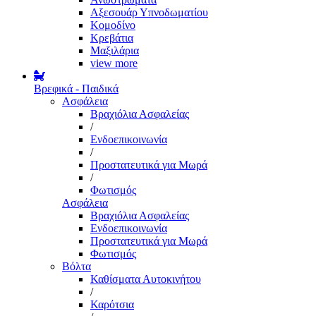
Αξεσουάρ Υπνοδωματίου
Κομοδίνο
Κρεβάτια
Μαξιλάρια
view more
Βρεφικά - Παιδικά
Ασφάλεια
Βραχιόλια Ασφαλείας
/
Ενδοεπικοινωνία
/
Προστατευτικά για Μωρά
/
Φωτισμός
Ασφάλεια
Βραχιόλια Ασφαλείας
Ενδοεπικοινωνία
Προστατευτικά για Μωρά
Φωτισμός
Βόλτα
Καθίσματα Αυτοκινήτου
/
Καρότσια