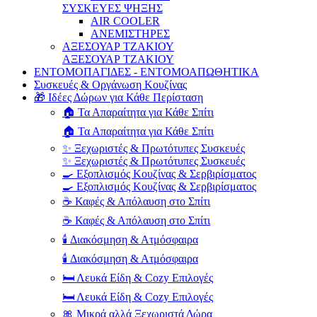
ΣΥΣΚΕΥΕΣ ΨΗΞΗΣ
AIR COOLER
ΑΝΕΜΙΣΤΗΡΕΣ
ΑΞΕΣΟΥΑΡ ΤΖΑΚΙΟΥ
ΑΞΕΣΟΥΑΡ ΤΖΑΚΙΟΥ
ΕΝΤΟΜΟΠΑΓΙΔΕΣ - ΕΝΤΟΜΟΑΠΩΘΗΤΙΚΑ
Συσκευές & Οργάνωση Κουζίνας
🎁 Ιδέες Δώρων για Κάθε Περίσταση
🏠 Τα Απαραίτητα για Κάθε Σπίτι
🏠 Τα Απαραίτητα για Κάθε Σπίτι
✨ Ξεχωριστές & Πρωτότυπες Συσκευές
✨ Ξεχωριστές & Πρωτότυπες Συσκευές
🍳 Εξοπλισμός Κουζίνας & Σερβιρίσματος
🍳 Εξοπλισμός Κουζίνας & Σερβιρίσματος
☕ Καφές & Απόλαυση στο Σπίτι
☕ Καφές & Απόλαυση στο Σπίτι
🕯️ Διακόσμηση & Ατμόσφαιρα
🕯️ Διακόσμηση & Ατμόσφαιρα
🛏️ Λευκά Είδη & Cozy Επιλογές
🛏️ Λευκά Είδη & Cozy Επιλογές
🎀 Μικρά αλλά Ξεχωριστά Δώρα