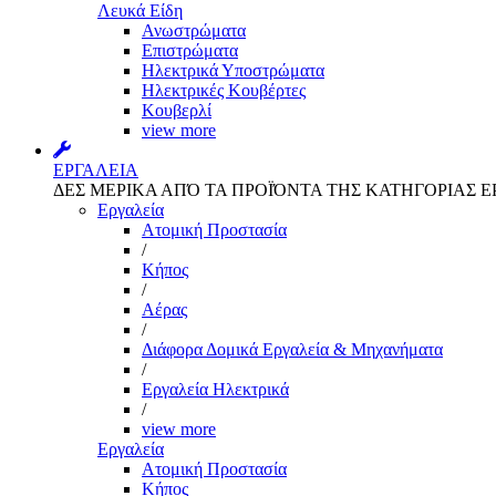
Λευκά Είδη
Ανωστρώματα
Επιστρώματα
Ηλεκτρικά Υποστρώματα
Ηλεκτρικές Κουβέρτες
Κουβερλί
view more
ΕΡΓΑΛΕΙΑ
ΔΕΣ ΜΕΡΙΚΑ ΑΠΌ ΤΑ ΠΡΟΪΌΝΤΑ ΤΗΣ ΚΑΤΗΓΟΡΙΑΣ Ε
Εργαλεία
Aτομική Προστασία
/
Kήπος
/
Αέρας
/
Διάφορα Δομικά Εργαλεία & Μηχανήματα
/
Εργαλεία Ηλεκτρικά
/
view more
Εργαλεία
Aτομική Προστασία
Kήπος