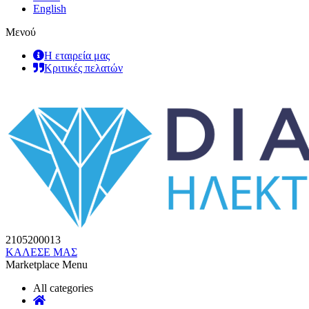
English
Μενού
Η εταιρεία μας
Κριτικές πελατών
2105200013
ΚΑΛΕΣΕ ΜΑΣ
Marketplace Menu
All categories