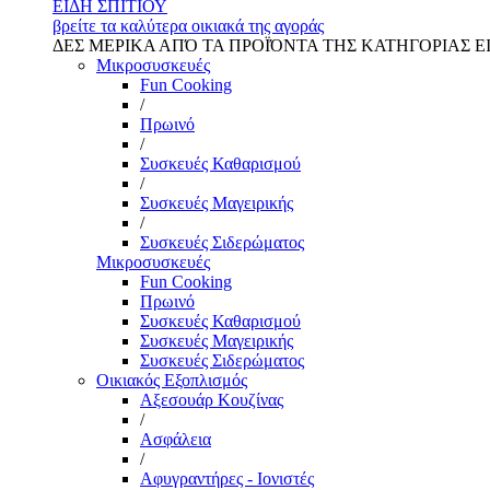
ΕΙΔΗ ΣΠΙΤΙΟΥ
βρείτε τα καλύτερα οικιακά της αγοράς
ΔΕΣ ΜΕΡΙΚΑ ΑΠΌ ΤΑ ΠΡΟΪΌΝΤΑ ΤΗΣ ΚΑΤΗΓΟΡΙΑΣ Ε
Μικροσυσκευές
Fun Cooking
/
Πρωινό
/
Συσκευές Καθαρισμού
/
Συσκευές Μαγειρικής
/
Συσκευές Σιδερώματος
Μικροσυσκευές
Fun Cooking
Πρωινό
Συσκευές Καθαρισμού
Συσκευές Μαγειρικής
Συσκευές Σιδερώματος
Οικιακός Εξοπλισμός
Αξεσουάρ Κουζίνας
/
Ασφάλεια
/
Αφυγραντήρες - Ιονιστές