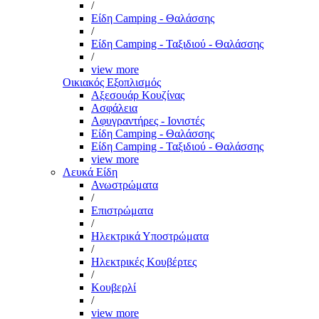
/
Είδη Camping - Θαλάσσης
/
Είδη Camping - Ταξιδιού - Θαλάσσης
/
view more
Οικιακός Εξοπλισμός
Αξεσουάρ Κουζίνας
Ασφάλεια
Αφυγραντήρες - Ιονιστές
Είδη Camping - Θαλάσσης
Είδη Camping - Ταξιδιού - Θαλάσσης
view more
Λευκά Είδη
Ανωστρώματα
/
Επιστρώματα
/
Ηλεκτρικά Υποστρώματα
/
Ηλεκτρικές Κουβέρτες
/
Κουβερλί
/
view more