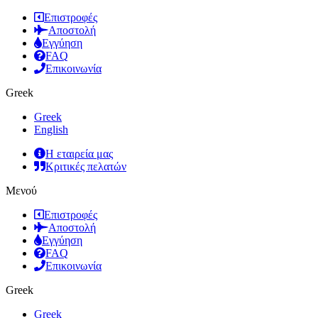
Επιστροφές
Αποστολή
Εγγύηση
FAQ
Επικοινωνία
Greek
Greek
English
Η εταιρεία μας
Κριτικές πελατών
Μενού
Επιστροφές
Αποστολή
Εγγύηση
FAQ
Επικοινωνία
Greek
Greek