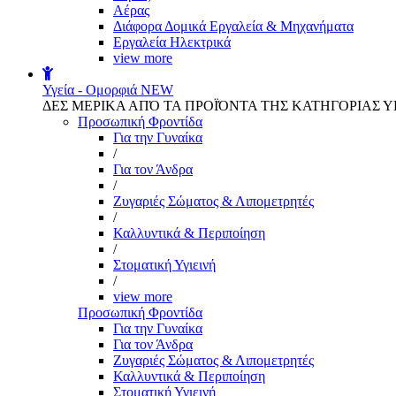
Αέρας
Διάφορα Δομικά Εργαλεία & Μηχανήματα
Εργαλεία Ηλεκτρικά
view more
Υγεία - Ομορφιά
NEW
ΔΕΣ ΜΕΡΙΚΑ ΑΠΌ ΤΑ ΠΡΟΪΌΝΤΑ ΤΗΣ ΚΑΤΗΓΟΡΙΑΣ Υ
Προσωπική Φροντίδα
Για την Γυναίκα
/
Για τον Άνδρα
/
Ζυγαριές Σώματος & Λιπομετρητές
/
Καλλυντικά & Περιποίηση
/
Στοματική Υγιεινή
/
view more
Προσωπική Φροντίδα
Για την Γυναίκα
Για τον Άνδρα
Ζυγαριές Σώματος & Λιπομετρητές
Καλλυντικά & Περιποίηση
Στοματική Υγιεινή