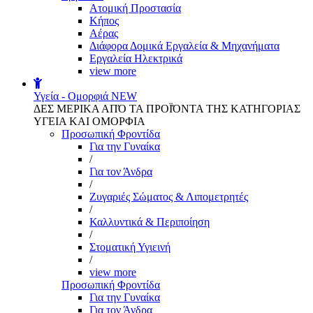
Aτομική Προστασία
Kήπος
Αέρας
Διάφορα Δομικά Εργαλεία & Μηχανήματα
Εργαλεία Ηλεκτρικά
view more
Υγεία - Ομορφιά
NEW
ΔΕΣ ΜΕΡΙΚΑ ΑΠΌ ΤΑ ΠΡΟΪΌΝΤΑ ΤΗΣ ΚΑΤΗΓΟΡΙΑΣ
ΥΓΕΙΑ ΚΑΙ ΟΜΟΡΦΙΑ
Προσωπική Φροντίδα
Για την Γυναίκα
/
Για τον Άνδρα
/
Ζυγαριές Σώματος & Λιπομετρητές
/
Καλλυντικά & Περιποίηση
/
Στοματική Υγιεινή
/
view more
Προσωπική Φροντίδα
Για την Γυναίκα
Για τον Άνδρα