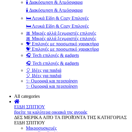
🕯️ Διακόσμηση & Ατμόσφαιρα
🕯️ Διακόσμηση & Ατμόσφαιρα
🛏️ Λευκά Είδη & Cozy Επιλογές
🛏️ Λευκά Είδη & Cozy Επιλογές
🎀 Μικρές αλλά ξεχωριστές επιλογές
🎀 Μικρές αλλά ξεχωριστές επιλογές
💝 Επιλογές με προσωπικό χαρακτήρα
💝 Επιλογές με προσωπικό χαρακτήρα
🎧 Tech επιλογές & gadgets
🎧 Tech επιλογές & gadgets
🎈 Ιδέες για παιδιά
🎈 Ιδέες για παιδιά
✨ Ομορφιά και περιποίηση
✨ Ομορφιά και περιποίηση
All categories
ΕΙΔΗ ΣΠΙΤΙΟΥ
βρείτε τα καλύτερα οικιακά της αγοράς
ΔΕΣ ΜΕΡΙΚΑ ΑΠΌ ΤΑ ΠΡΟΪΌΝΤΑ ΤΗΣ ΚΑΤΗΓΟΡΙΑΣ
ΕΙΔΗ ΣΠΙΤΙΟΥ
Μικροσυσκευές