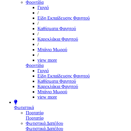
Φροντίδα
Γιογιό
/
Είδη Εκπαίδευσης Φαγητού
/
Καθίσματα Φαγητού
/
Καρεκλάκια Φαγητού
/
Μπάνιο Μωρού
/
view more
Φροντίδα
Γιογιό
Είδη Εκπαίδευσης Φαγητού
Καθίσματα Φαγητού
Καρεκλάκια Φαγητού
Μπάνιο Μωρού
view more
Φωτιστικά
Πορτατίφ
Πορτατίφ
Φωτιστικά Δαπέδου
Φωτιστικά Δαπέδου