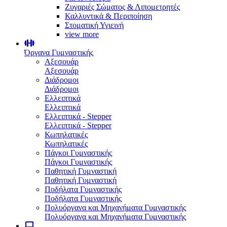
Ζυγαριές Σώματος & Λιπομετρητές
Καλλυντικά & Περιποίηση
Στοματική Υγιεινή
view more
Όργανα Γυμναστικής
Αξεσουάρ
Αξεσουάρ
Διάδρομοι
Διάδρομοι
Ελλειπτικά
Ελλειπτικά
Ελλειπτικά - Stepper
Ελλειπτικά - Stepper
Κωπηλατικές
Κωπηλατικές
Πάγκοι Γυμναστικής
Πάγκοι Γυμναστικής
Παθητική Γυμναστική
Παθητική Γυμναστική
Ποδήλατα Γυμναστικής
Ποδήλατα Γυμναστικής
Πολυόργανα και Μηχανήματα Γυμναστικής
Πολυόργανα και Μηχανήματα Γυμναστικής