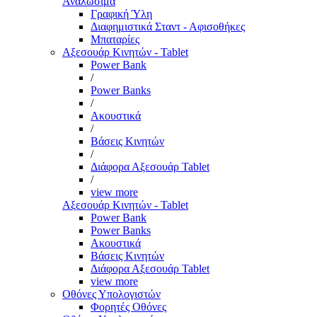
Αναλώσιμα
Γραφική Ύλη
Διαφημιστικά Σταντ - Αφισοθήκες
Μπαταρίες
Αξεσουάρ Κινητών - Tablet
Power Bank
/
Power Banks
/
Ακουστικά
/
Βάσεις Κινητών
/
Διάφορα Αξεσουάρ Tablet
/
view more
Αξεσουάρ Κινητών - Tablet
Power Bank
Power Banks
Ακουστικά
Βάσεις Κινητών
Διάφορα Αξεσουάρ Tablet
view more
Οθόνες Υπολογιστών
Φορητές Οθόνες