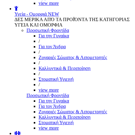
view more
Υγεία - Ομορφιά
NEW
ΔΕΣ ΜΕΡΙΚΑ ΑΠΌ ΤΑ ΠΡΟΪΌΝΤΑ ΤΗΣ ΚΑΤΗΓΟΡΙΑΣ
ΥΓΕΙΑ ΚΑΙ ΟΜΟΡΦΙΑ
Προσωπική Φροντίδα
Για την Γυναίκα
/
Για τον Άνδρα
/
Ζυγαριές Σώματος & Λιπομετρητές
/
Καλλυντικά & Περιποίηση
/
Στοματική Υγιεινή
/
view more
Προσωπική Φροντίδα
Για την Γυναίκα
Για τον Άνδρα
Ζυγαριές Σώματος & Λιπομετρητές
Καλλυντικά & Περιποίηση
Στοματική Υγιεινή
view more