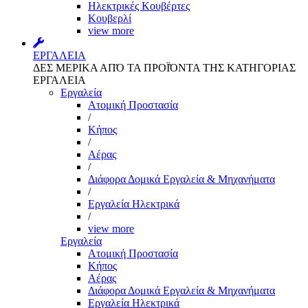
Ηλεκτρικές Κουβέρτες
Κουβερλί
view more
ΕΡΓΑΛΕΙΑ
ΔΕΣ ΜΕΡΙΚΑ ΑΠΌ ΤΑ ΠΡΟΪΌΝΤΑ ΤΗΣ ΚΑΤΗΓΟΡΙΑΣ
ΕΡΓΑΛΕΙΑ
Εργαλεία
Aτομική Προστασία
/
Kήπος
/
Αέρας
/
Διάφορα Δομικά Εργαλεία & Μηχανήματα
/
Εργαλεία Ηλεκτρικά
/
view more
Εργαλεία
Aτομική Προστασία
Kήπος
Αέρας
Διάφορα Δομικά Εργαλεία & Μηχανήματα
Εργαλεία Ηλεκτρικά