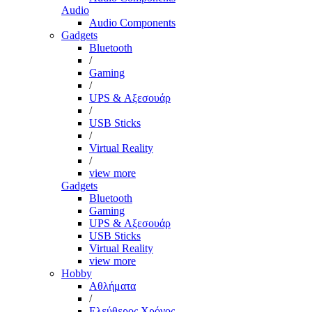
Audio
Audio Components
Gadgets
Bluetooth
/
Gaming
/
UPS & Αξεσουάρ
/
USB Sticks
/
Virtual Reality
/
view more
Gadgets
Bluetooth
Gaming
UPS & Αξεσουάρ
USB Sticks
Virtual Reality
view more
Hobby
Αθλήματα
/
Ελεύθερος Χρόνος