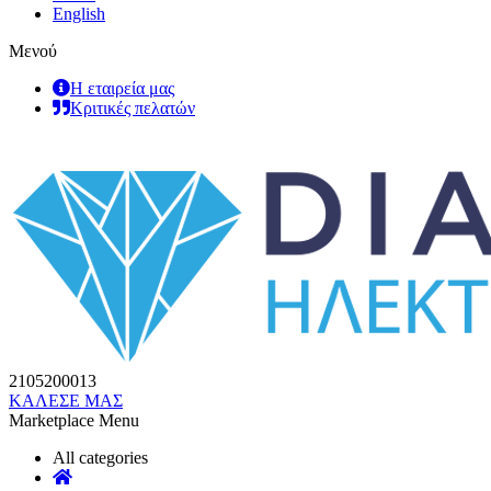
English
Μενού
Η εταιρεία μας
Κριτικές πελατών
2105200013
ΚΑΛΕΣΕ ΜΑΣ
Marketplace Menu
All categories