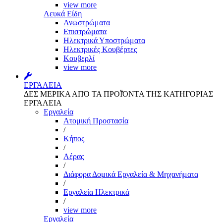
view more
Λευκά Είδη
Ανωστρώματα
Επιστρώματα
Ηλεκτρικά Υποστρώματα
Ηλεκτρικές Κουβέρτες
Κουβερλί
view more
ΕΡΓΑΛΕΙΑ
ΔΕΣ ΜΕΡΙΚΑ ΑΠΌ ΤΑ ΠΡΟΪΌΝΤΑ ΤΗΣ ΚΑΤΗΓΟΡΙΑΣ
ΕΡΓΑΛΕΙΑ
Εργαλεία
Aτομική Προστασία
/
Kήπος
/
Αέρας
/
Διάφορα Δομικά Εργαλεία & Μηχανήματα
/
Εργαλεία Ηλεκτρικά
/
view more
Εργαλεία