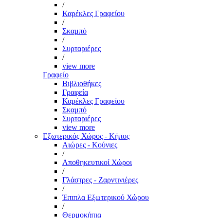
/
Καρέκλες Γραφείου
/
Σκαμπό
/
Συρταριέρες
/
view more
Γραφείο
Βιβλιοθήκες
Γραφεία
Καρέκλες Γραφείου
Σκαμπό
Συρταριέρες
view more
Εξωτερικός Χώρος - Κήπος
Αιώρες - Κούνιες
/
Αποθηκευτικοί Χώροι
/
Γλάστρες - Ζαρντινιέρες
/
Έπιπλα Εξωτερικού Χώρου
/
Θερμοκήπια