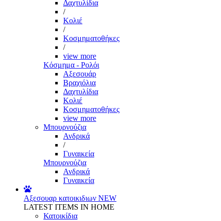
Δαχτυλίδια
/
Κολιέ
/
Κοσμηματοθήκες
/
view more
Κόσμημα - Ρολόι
Αξεσουάρ
Βραχιόλια
Δαχτυλίδια
Κολιέ
Κοσμηματοθήκες
view more
Μπουρνούζια
Ανδρικά
/
Γυναικεία
Μπουρνούζια
Ανδρικά
Γυναικεία
Αξεσουαρ κατοικιδιων
NEW
LATEST ITEMS IN HOME
Κατοικίδια