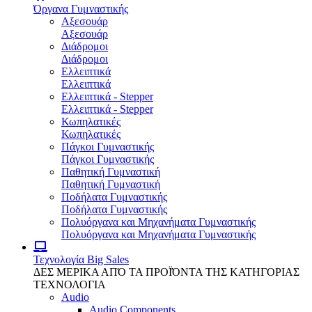
Όργανα Γυμναστικής
Αξεσουάρ
Αξεσουάρ
Διάδρομοι
Διάδρομοι
Ελλειπτικά
Ελλειπτικά
Ελλειπτικά - Stepper
Ελλειπτικά - Stepper
Κωπηλατικές
Κωπηλατικές
Πάγκοι Γυμναστικής
Πάγκοι Γυμναστικής
Παθητική Γυμναστική
Παθητική Γυμναστική
Ποδήλατα Γυμναστικής
Ποδήλατα Γυμναστικής
Πολυόργανα και Μηχανήματα Γυμναστικής
Πολυόργανα και Μηχανήματα Γυμναστικής
Τεχνολογία
Big Sales
ΔΕΣ ΜΕΡΙΚΑ ΑΠΌ ΤΑ ΠΡΟΪΌΝΤΑ ΤΗΣ ΚΑΤΗΓΟΡΙΑΣ
ΤΕΧΝΟΛΟΓΙΑ
Audio
Audio Components