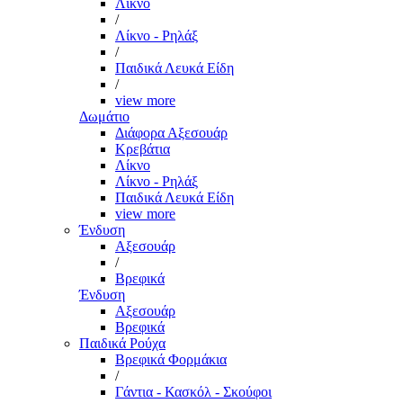
Λίκνο
/
Λίκνο - Ρηλάξ
/
Παιδικά Λευκά Είδη
/
view more
Δωμάτιο
Διάφορα Αξεσουάρ
Κρεβάτια
Λίκνο
Λίκνο - Ρηλάξ
Παιδικά Λευκά Είδη
view more
Ένδυση
Αξεσουάρ
/
Βρεφικά
Ένδυση
Αξεσουάρ
Βρεφικά
Παιδικά Ρούχα
Βρεφικά Φορμάκια
/
Γάντια - Κασκόλ - Σκούφοι