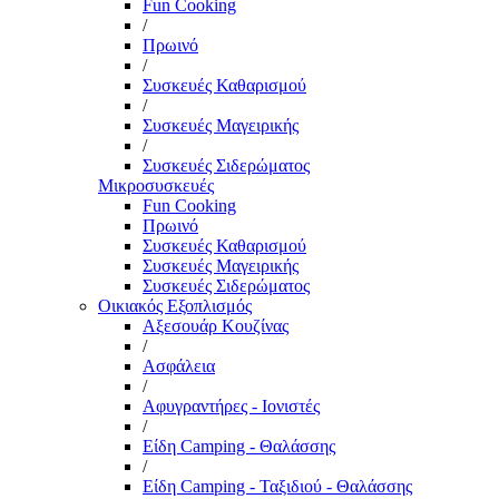
Fun Cooking
/
Πρωινό
/
Συσκευές Καθαρισμού
/
Συσκευές Μαγειρικής
/
Συσκευές Σιδερώματος
Μικροσυσκευές
Fun Cooking
Πρωινό
Συσκευές Καθαρισμού
Συσκευές Μαγειρικής
Συσκευές Σιδερώματος
Οικιακός Εξοπλισμός
Αξεσουάρ Κουζίνας
/
Ασφάλεια
/
Αφυγραντήρες - Ιονιστές
/
Είδη Camping - Θαλάσσης
/
Είδη Camping - Ταξιδιού - Θαλάσσης