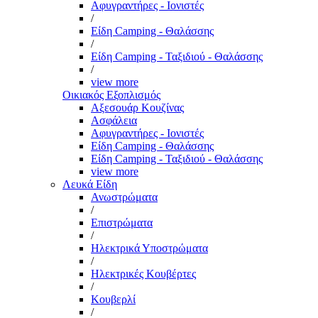
Αφυγραντήρες - Ιονιστές
/
Είδη Camping - Θαλάσσης
/
Είδη Camping - Ταξιδιού - Θαλάσσης
/
view more
Οικιακός Εξοπλισμός
Αξεσουάρ Κουζίνας
Ασφάλεια
Αφυγραντήρες - Ιονιστές
Είδη Camping - Θαλάσσης
Είδη Camping - Ταξιδιού - Θαλάσσης
view more
Λευκά Είδη
Ανωστρώματα
/
Επιστρώματα
/
Ηλεκτρικά Υποστρώματα
/
Ηλεκτρικές Κουβέρτες
/
Κουβερλί
/