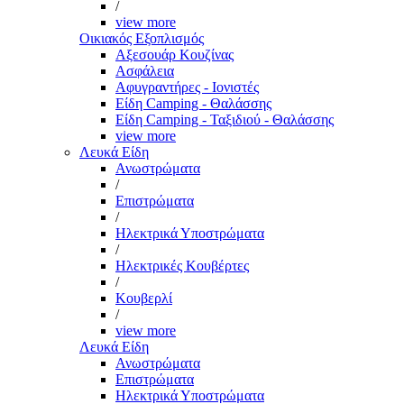
/
view more
Οικιακός Εξοπλισμός
Αξεσουάρ Κουζίνας
Ασφάλεια
Αφυγραντήρες - Ιονιστές
Είδη Camping - Θαλάσσης
Είδη Camping - Ταξιδιού - Θαλάσσης
view more
Λευκά Είδη
Ανωστρώματα
/
Επιστρώματα
/
Ηλεκτρικά Υποστρώματα
/
Ηλεκτρικές Κουβέρτες
/
Κουβερλί
/
view more
Λευκά Είδη
Ανωστρώματα
Επιστρώματα
Ηλεκτρικά Υποστρώματα