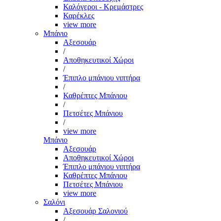
Καλόγεροι - Κρεμάστρες
Καρέκλες
view more
Μπάνιο
Αξεσουάρ
/
Αποθηκευτικοί Χώροι
/
Έπιπλο μπάνιου νιπτήρα
/
Καθρέπτες Μπάνιου
/
Πετσέτες Μπάνιου
/
view more
Μπάνιο
Αξεσουάρ
Αποθηκευτικοί Χώροι
Έπιπλο μπάνιου νιπτήρα
Καθρέπτες Μπάνιου
Πετσέτες Μπάνιου
view more
Σαλόνι
Αξεσουάρ Σαλονιού
/