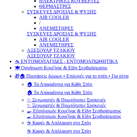
ΗΛΕΚΤΡΙΚΕΣ ΚΟΥΒΕΡΤΕΣ
ΘΕΡΜΑΣΤΡΕΣ
ΣΥΣΚΕΥΕΣ ΔΡΟΣΙΑΣ & ΨΥΞΗΣ
AIR COOLER
/
ΑΝΕΜΙΣΤΗΡΕΣ
ΣΥΣΚΕΥΕΣ ΔΡΟΣΙΑΣ & ΨΥΞΗΣ
AIR COOLER
ΑΝΕΜΙΣΤΗΡΕΣ
ΑΞΕΣΟΥΑΡ ΤΖΑΚΙΟΥ
ΑΞΕΣΟΥΑΡ ΤΖΑΚΙΟΥ
🦟 ΕΝΤΟΜΟΠΑΓΙΔΕΣ - ΕΝΤΟΜΟΑΠΩΘΗΤΙΚΑ
🍽️ Οργάνωση Κουζίνας & Είδη Σερβιρίσματος
🎁🏠 Προτάσεις δώρων • Επιλογές για το σπίτι • Για σένα
🏠 Τα Απαραίτητα για Κάθε Σπίτι
🏠 Τα Απαραίτητα για Κάθε Σπίτι
✨ Ξεχωριστές & Πρωτότυπες Συσκευές
✨ Ξεχωριστές & Πρωτότυπες Συσκευές
🍳 Εξοπλισμός Κουζίνας & Είδη Σερβιρίσματος
🍳 Εξοπλισμός Κουζίνας & Είδη Σερβιρίσματος
☕ Καφές & Απόλαυση στο Σπίτι
☕ Καφές & Απόλαυση στο Σπίτι