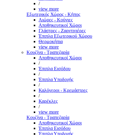
/
view more
Εξωτερικός Χώρος - Κήπος
Αιώρες - Κούνιες
Αποθηκευτικοί Χώροι
Γλάστρες - Ζαρντινιέρες
Έπιπλα Εξωτερικού Χώρου
Θερμοκήπια
view more
Κουζίνα - Τραπεζαρία
Αποθηκευτικοί Χώροι
/
Έπιπλα Εισόδου
/
Έπιπλα Υποδοχής
/
Καλόγεροι - Κρεμάστρες
/
Καρέκλες
/
view more
Κουζίνα - Τραπεζαρία
Αποθηκευτικοί Χώροι
Έπιπλα Εισόδου
Έπιπλα Υποδοχής