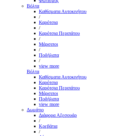
Φωτισμός
Βόλτα
Καθίσματα Αυτοκινήτου
/
Καρότσια
/
Καρότσια Περιπάτου
/
Μάρσιποι
/
Ποδήλατα
/
view more
Βόλτα
Καθίσματα Αυτοκινήτου
Καρότσια
Καρότσια Περιπάτου
Μάρσιποι
Ποδήλατα
view more
Δωμάτιο
Διάφορα Αξεσουάρ
/
Κρεβάτια
/