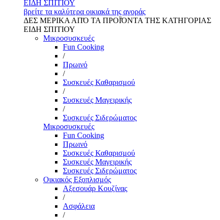
ΕΙΔΗ ΣΠΙΤΙΟΥ
βρείτε τα καλύτερα οικιακά της αγοράς
ΔΕΣ ΜΕΡΙΚΑ ΑΠΌ ΤΑ ΠΡΟΪΌΝΤΑ ΤΗΣ ΚΑΤΗΓΟΡΙΑΣ
ΕΙΔΗ ΣΠΙΤΙΟΥ
Μικροσυσκευές
Fun Cooking
/
Πρωινό
/
Συσκευές Καθαρισμού
/
Συσκευές Μαγειρικής
/
Συσκευές Σιδερώματος
Μικροσυσκευές
Fun Cooking
Πρωινό
Συσκευές Καθαρισμού
Συσκευές Μαγειρικής
Συσκευές Σιδερώματος
Οικιακός Εξοπλισμός
Αξεσουάρ Κουζίνας
/
Ασφάλεια
/