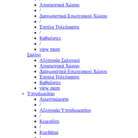
Αποσμητικά Χώρου
/
Διαχωριστικά Εσωτερικού Χώρου
/
Έπιπλα Τηλεόρασης
/
Καθρέφτες
/
view more
Σαλόνι
Αξεσουάρ Σαλονιού
Αποσμητικά Χώρου
Διαχωριστικά Εσωτερικού Χώρου
Έπιπλα Τηλεόρασης
Καθρέφτες
view more
Υπνοδωμάτιο
Ανωστρώματα
/
Αξεσουάρ Υπνοδωματίου
/
Κομοδίνο
/
Κρεβάτια
/