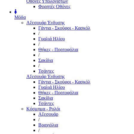
Οθόνες Υπολογιστών
Φορητές Οθόνες
Μόδα
Αξεσουάρ Ένδυσης
Γάντια - Σκούφοι - Κασκόλ
/
Γυαλιά Ηλίου
/
Θήκες - Πορτοφόλια
/
Σακίδια
/
Τσάντες
Αξεσουάρ Ένδυσης
Γάντια - Σκούφοι - Κασκόλ
Γυαλιά Ηλίου
Θήκες - Πορτοφόλια
Σακίδια
Τσάντες
Κόσμημα - Ρολόι
Αξεσουάρ
/
Βραχιόλια
/