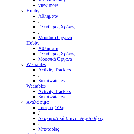
view more
Hobby
Αθλήματα
/
Ελεύθερος Χρόνος
/
Μουσικά Όργανα
Hobby
Αθλήματα
Ελεύθερος Χρόνος
Μουσικά Όργανα
Wearables
Activity Trackers
/
Smartwatches
Wearables
Activity Trackers
Smartwatches
Αναλώσιμα
Γραφική Ύλη
/
Διαφημιστικά Σταντ - Αφισοθήκες
/
Μπαταρίες