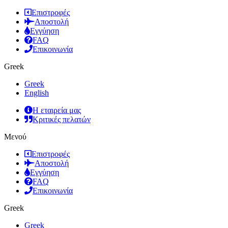
Επιστροφές
Αποστολή
Εγγύηση
FAQ
Επικοινωνία
Greek
Greek
English
Η εταιρεία μας
Κριτικές πελατών
Μενού
Επιστροφές
Αποστολή
Εγγύηση
FAQ
Επικοινωνία
Greek
Greek