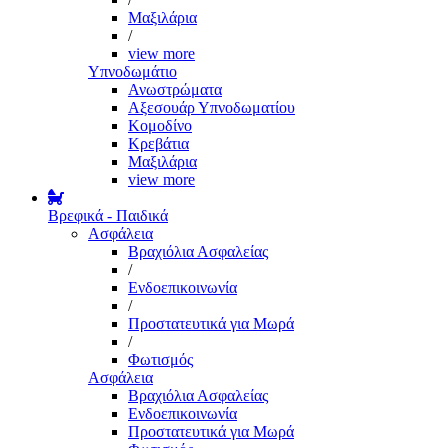
Μαξιλάρια
/
view more
Υπνοδωμάτιο
Ανωστρώματα
Αξεσουάρ Υπνοδωματίου
Κομοδίνο
Κρεβάτια
Μαξιλάρια
view more
Βρεφικά - Παιδικά
Ασφάλεια
Βραχιόλια Ασφαλείας
/
Ενδοεπικοινωνία
/
Προστατευτικά για Μωρά
/
Φωτισμός
Ασφάλεια
Βραχιόλια Ασφαλείας
Ενδοεπικοινωνία
Προστατευτικά για Μωρά