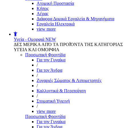
Aτομική Προστασία
Kήπος
Αέρας
Διάφορα Δομικά Εργαλεία & Μηχανήματα
Εργαλεία Ηλεκτρικά
view more
Υγεία - Ομορφιά
NEW
ΔΕΣ ΜΕΡΙΚΑ ΑΠΌ ΤΑ ΠΡΟΪΌΝΤΑ ΤΗΣ ΚΑΤΗΓΟΡΙΑΣ
ΥΓΕΙΑ ΚΑΙ ΟΜΟΡΦΙΑ
Προσωπική Φροντίδα
Για την Γυναίκα
/
Για τον Άνδρα
/
Ζυγαριές Σώματος & Λιπομετρητές
/
Καλλυντικά & Περιποίηση
/
Στοματική Υγιεινή
/
view more
Προσωπική Φροντίδα
Για την Γυναίκα
Για τον Άνδρα