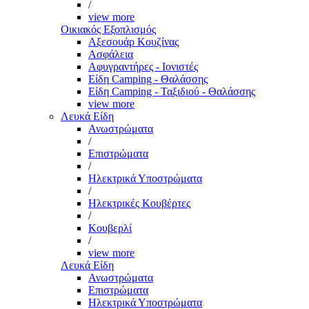
/
view more
Οικιακός Εξοπλισμός
Αξεσουάρ Κουζίνας
Ασφάλεια
Αφυγραντήρες - Ιονιστές
Είδη Camping - Θαλάσσης
Είδη Camping - Ταξιδιού - Θαλάσσης
view more
Λευκά Είδη
Ανωστρώματα
/
Επιστρώματα
/
Ηλεκτρικά Υποστρώματα
/
Ηλεκτρικές Κουβέρτες
/
Κουβερλί
/
view more
Λευκά Είδη
Ανωστρώματα
Επιστρώματα
Ηλεκτρικά Υποστρώματα