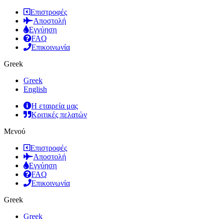
Επιστροφές
Αποστολή
Εγγύηση
FAQ
Επικοινωνία
Greek
Greek
English
Η εταιρεία μας
Κριτικές πελατών
Μενού
Επιστροφές
Αποστολή
Εγγύηση
FAQ
Επικοινωνία
Greek
Greek