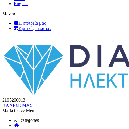
English
Μενού
Η εταιρεία μας
Κριτικές πελατών
2105200013
ΚΑΛΕΣΕ ΜΑΣ
Marketplace Menu
All categories