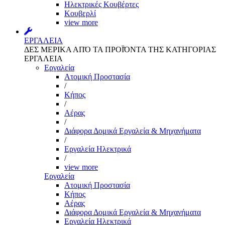
Ηλεκτρικές Κουβέρτες
Κουβερλί
view more
ΕΡΓΑΛΕΙΑ
ΔΕΣ ΜΕΡΙΚΑ ΑΠΌ ΤΑ ΠΡΟΪΌΝΤΑ ΤΗΣ ΚΑΤΗΓΟΡΙΑΣ
ΕΡΓΑΛΕΙΑ
Εργαλεία
Aτομική Προστασία
/
Kήπος
/
Αέρας
/
Διάφορα Δομικά Εργαλεία & Μηχανήματα
/
Εργαλεία Ηλεκτρικά
/
view more
Εργαλεία
Aτομική Προστασία
Kήπος
Αέρας
Διάφορα Δομικά Εργαλεία & Μηχανήματα
Εργαλεία Ηλεκτρικά