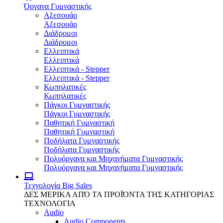
Όργανα Γυμναστικής
Αξεσουάρ
Αξεσουάρ
Διάδρομοι
Διάδρομοι
Ελλειπτικά
Ελλειπτικά
Ελλειπτικά - Stepper
Ελλειπτικά - Stepper
Κωπηλατικές
Κωπηλατικές
Πάγκοι Γυμναστικής
Πάγκοι Γυμναστικής
Παθητική Γυμναστική
Παθητική Γυμναστική
Ποδήλατα Γυμναστικής
Ποδήλατα Γυμναστικής
Πολυόργανα και Μηχανήματα Γυμναστικής
Πολυόργανα και Μηχανήματα Γυμναστικής
Τεχνολογία
Big Sales
ΔΕΣ ΜΕΡΙΚΑ ΑΠΌ ΤΑ ΠΡΟΪΌΝΤΑ ΤΗΣ ΚΑΤΗΓΟΡΙΑΣ
ΤΕΧΝΟΛΟΓΙΑ
Audio
Audio Components