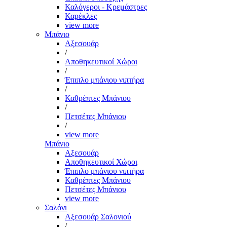
Καλόγεροι - Κρεμάστρες
Καρέκλες
view more
Μπάνιο
Αξεσουάρ
/
Αποθηκευτικοί Χώροι
/
Έπιπλο μπάνιου νιπτήρα
/
Καθρέπτες Μπάνιου
/
Πετσέτες Μπάνιου
/
view more
Μπάνιο
Αξεσουάρ
Αποθηκευτικοί Χώροι
Έπιπλο μπάνιου νιπτήρα
Καθρέπτες Μπάνιου
Πετσέτες Μπάνιου
view more
Σαλόνι
Αξεσουάρ Σαλονιού
/