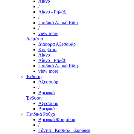
Λίκνο
/
Λίκνο - Ρηλάξ
/
Παιδικά Λευκά Είδη
/
view more
Δωμάτιο
Διάφορα Αξεσουάρ
Κρεβάτια
Λίκνο
Λίκνο - Ρηλάξ
Παιδικά Λευκά Είδη
view more
Ένδυση
Αξεσουάρ
/
Βρεφικά
Ένδυση
Αξεσουάρ
Βρεφικά
Παιδικά Ρούχα
Βρεφικά Φορμάκια
/
Γάντια - Κασκόλ - Σκούφοι