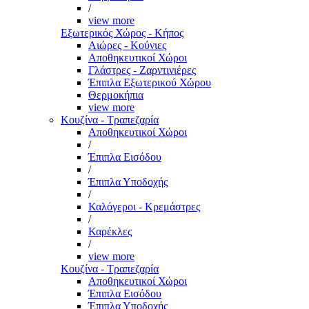
/
view more
Εξωτερικός Χώρος - Κήπος
Αιώρες - Κούνιες
Αποθηκευτικοί Χώροι
Γλάστρες - Ζαρντινιέρες
Έπιπλα Εξωτερικού Χώρου
Θερμοκήπια
view more
Κουζίνα - Τραπεζαρία
Αποθηκευτικοί Χώροι
/
Έπιπλα Εισόδου
/
Έπιπλα Υποδοχής
/
Καλόγεροι - Κρεμάστρες
/
Καρέκλες
/
view more
Κουζίνα - Τραπεζαρία
Αποθηκευτικοί Χώροι
Έπιπλα Εισόδου
Έπιπλα Υποδοχής