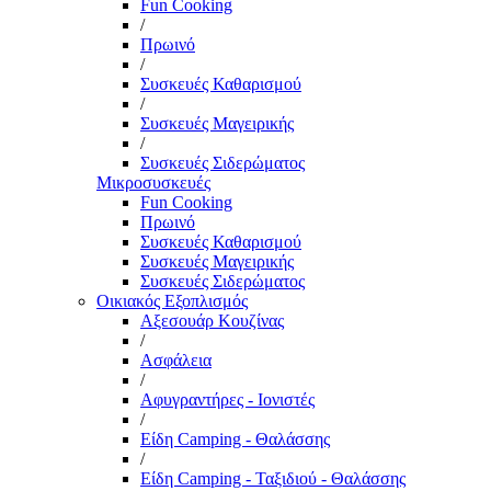
Fun Cooking
/
Πρωινό
/
Συσκευές Καθαρισμού
/
Συσκευές Μαγειρικής
/
Συσκευές Σιδερώματος
Μικροσυσκευές
Fun Cooking
Πρωινό
Συσκευές Καθαρισμού
Συσκευές Μαγειρικής
Συσκευές Σιδερώματος
Οικιακός Εξοπλισμός
Αξεσουάρ Κουζίνας
/
Ασφάλεια
/
Αφυγραντήρες - Ιονιστές
/
Είδη Camping - Θαλάσσης
/
Είδη Camping - Ταξιδιού - Θαλάσσης