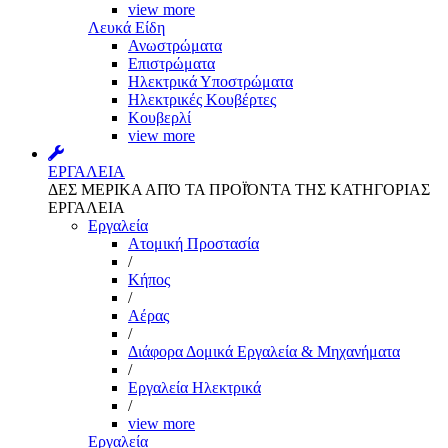
view more
Λευκά Είδη
Ανωστρώματα
Επιστρώματα
Ηλεκτρικά Υποστρώματα
Ηλεκτρικές Κουβέρτες
Κουβερλί
view more
ΕΡΓΑΛΕΙΑ
ΔΕΣ ΜΕΡΙΚΑ ΑΠΌ ΤΑ ΠΡΟΪΌΝΤΑ ΤΗΣ ΚΑΤΗΓΟΡΙΑΣ
ΕΡΓΑΛΕΙΑ
Εργαλεία
Aτομική Προστασία
/
Kήπος
/
Αέρας
/
Διάφορα Δομικά Εργαλεία & Μηχανήματα
/
Εργαλεία Ηλεκτρικά
/
view more
Εργαλεία