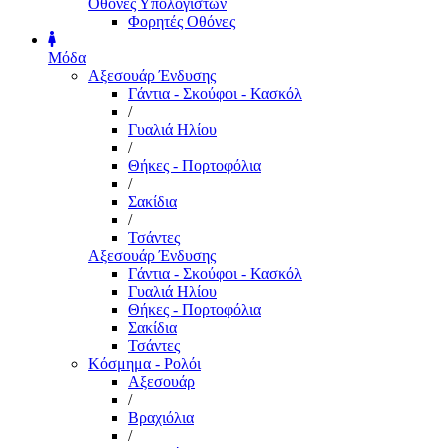
Οθόνες Υπολογιστών
Φορητές Οθόνες
Μόδα
Αξεσουάρ Ένδυσης
Γάντια - Σκούφοι - Κασκόλ
/
Γυαλιά Ηλίου
/
Θήκες - Πορτοφόλια
/
Σακίδια
/
Τσάντες
Αξεσουάρ Ένδυσης
Γάντια - Σκούφοι - Κασκόλ
Γυαλιά Ηλίου
Θήκες - Πορτοφόλια
Σακίδια
Τσάντες
Κόσμημα - Ρολόι
Αξεσουάρ
/
Βραχιόλια
/