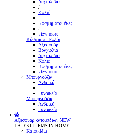
Δαχτυλίδια
/
Κολιέ
/
Κοσμηματοθήκες
/
view more
Κόσμημα - Ρολόι
Αξεσουάρ
Βραχιόλια
Δαχτυλίδια
Κολιέ
Κοσμηματοθήκες
view more
Μπουρνούζια
Ανδρικά
/
Γυναικεία
Μπουρνούζια
Ανδρικά
Γυναικεία
Αξεσουαρ κατοικιδιων
NEW
LATEST ITEMS IN HOME
Κατοικίδια