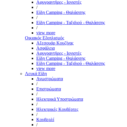
Αφυγραντήρες - Ιονιστές
/
Είδη Camping - Θαλάσσης
/
Είδη Camping - Ταξιδιού - Θαλάσσης
/
view more
Οικιακός Εξοπλισμός
Αξεσουάρ Κουζίνας
Ασφάλεια
Αφυγραντήρες - Ιονιστές
Είδη Camping - Θαλάσσης
Είδη Camping - Ταξιδιού - Θαλάσσης
view more
Λευκά Είδη
Ανωστρώματα
/
Επιστρώματα
/
Ηλεκτρικά Υποστρώματα
/
Ηλεκτρικές Κουβέρτες
/
Κουβερλί
/