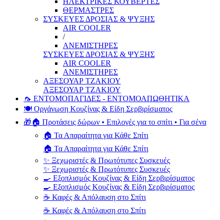
ΗΛΕΚΤΡΙΚΕΣ ΚΟΥΒΕΡΤΕΣ
ΘΕΡΜΑΣΤΡΕΣ
ΣΥΣΚΕΥΕΣ ΔΡΟΣΙΑΣ & ΨΥΞΗΣ
AIR COOLER
/
ΑΝΕΜΙΣΤΗΡΕΣ
ΣΥΣΚΕΥΕΣ ΔΡΟΣΙΑΣ & ΨΥΞΗΣ
AIR COOLER
ΑΝΕΜΙΣΤΗΡΕΣ
ΑΞΕΣΟΥΑΡ ΤΖΑΚΙΟΥ
ΑΞΕΣΟΥΑΡ ΤΖΑΚΙΟΥ
🦟 ΕΝΤΟΜΟΠΑΓΙΔΕΣ - ΕΝΤΟΜΟΑΠΩΘΗΤΙΚΑ
🍽️ Οργάνωση Κουζίνας & Είδη Σερβιρίσματος
🎁🏠 Προτάσεις δώρων • Επιλογές για το σπίτι • Για σένα
🏠 Τα Απαραίτητα για Κάθε Σπίτι
🏠 Τα Απαραίτητα για Κάθε Σπίτι
✨ Ξεχωριστές & Πρωτότυπες Συσκευές
✨ Ξεχωριστές & Πρωτότυπες Συσκευές
🍳 Εξοπλισμός Κουζίνας & Είδη Σερβιρίσματος
🍳 Εξοπλισμός Κουζίνας & Είδη Σερβιρίσματος
☕ Καφές & Απόλαυση στο Σπίτι
☕ Καφές & Απόλαυση στο Σπίτι