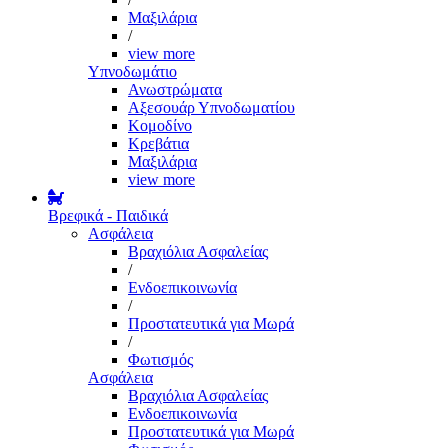
Μαξιλάρια
/
view more
Υπνοδωμάτιο
Ανωστρώματα
Αξεσουάρ Υπνοδωματίου
Κομοδίνο
Κρεβάτια
Μαξιλάρια
view more
Βρεφικά - Παιδικά
Ασφάλεια
Βραχιόλια Ασφαλείας
/
Ενδοεπικοινωνία
/
Προστατευτικά για Μωρά
/
Φωτισμός
Ασφάλεια
Βραχιόλια Ασφαλείας
Ενδοεπικοινωνία
Προστατευτικά για Μωρά