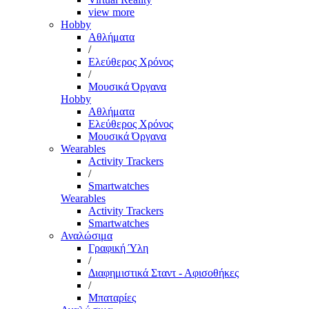
view more
Hobby
Αθλήματα
/
Ελεύθερος Χρόνος
/
Μουσικά Όργανα
Hobby
Αθλήματα
Ελεύθερος Χρόνος
Μουσικά Όργανα
Wearables
Activity Trackers
/
Smartwatches
Wearables
Activity Trackers
Smartwatches
Αναλώσιμα
Γραφική Ύλη
/
Διαφημιστικά Σταντ - Αφισοθήκες
/
Μπαταρίες