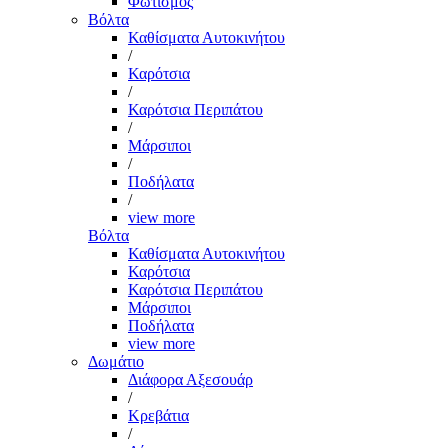
Φωτισμός
Βόλτα
Καθίσματα Αυτοκινήτου
/
Καρότσια
/
Καρότσια Περιπάτου
/
Μάρσιποι
/
Ποδήλατα
/
view more
Βόλτα
Καθίσματα Αυτοκινήτου
Καρότσια
Καρότσια Περιπάτου
Μάρσιποι
Ποδήλατα
view more
Δωμάτιο
Διάφορα Αξεσουάρ
/
Κρεβάτια
/