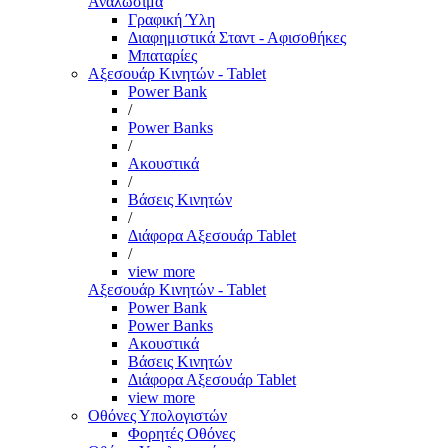
Αναλώσιμα
Γραφική Ύλη
Διαφημιστικά Σταντ - Αφισοθήκες
Μπαταρίες
Αξεσουάρ Κινητών - Tablet
Power Bank
/
Power Banks
/
Ακουστικά
/
Βάσεις Κινητών
/
Διάφορα Αξεσουάρ Tablet
/
view more
Αξεσουάρ Κινητών - Tablet
Power Bank
Power Banks
Ακουστικά
Βάσεις Κινητών
Διάφορα Αξεσουάρ Tablet
view more
Οθόνες Υπολογιστών
Φορητές Οθόνες