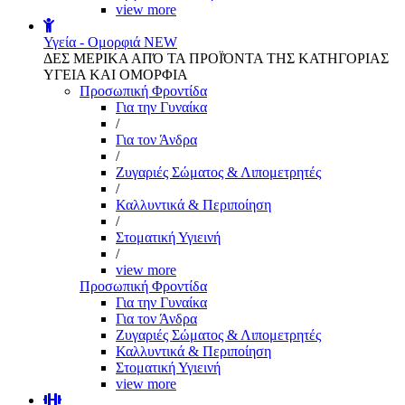
view more
Υγεία - Ομορφιά
NEW
ΔΕΣ ΜΕΡΙΚΑ ΑΠΌ ΤΑ ΠΡΟΪΌΝΤΑ ΤΗΣ ΚΑΤΗΓΟΡΙΑΣ
ΥΓΕΙΑ ΚΑΙ ΟΜΟΡΦΙΑ
Προσωπική Φροντίδα
Για την Γυναίκα
/
Για τον Άνδρα
/
Ζυγαριές Σώματος & Λιπομετρητές
/
Καλλυντικά & Περιποίηση
/
Στοματική Υγιεινή
/
view more
Προσωπική Φροντίδα
Για την Γυναίκα
Για τον Άνδρα
Ζυγαριές Σώματος & Λιπομετρητές
Καλλυντικά & Περιποίηση
Στοματική Υγιεινή
view more