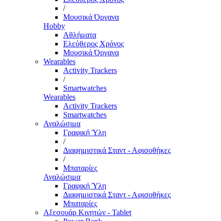
/
Μουσικά Όργανα
Hobby
Αθλήματα
Ελεύθερος Χρόνος
Μουσικά Όργανα
Wearables
Activity Trackers
/
Smartwatches
Wearables
Activity Trackers
Smartwatches
Αναλώσιμα
Γραφική Ύλη
/
Διαφημιστικά Σταντ - Αφισοθήκες
/
Μπαταρίες
Αναλώσιμα
Γραφική Ύλη
Διαφημιστικά Σταντ - Αφισοθήκες
Μπαταρίες
Αξεσουάρ Κινητών - Tablet