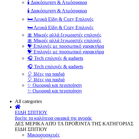
🕯️ Διακόσμηση & Ατμόσφαιρα
🕯️ Διακόσμηση & Ατμόσφαιρα
🛏️ Λευκά Είδη & Cozy Επιλογές
🛏️ Λευκά Είδη & Cozy Επιλογές
🎀 Μικρές αλλά ξεχωριστές επιλογές
🎀 Μικρές αλλά ξεχωριστές επιλογές
💝 Επιλογές με προσωπικό χαρακτήρα
💝 Επιλογές με προσωπικό χαρακτήρα
🎧 Tech επιλογές & gadgets
🎧 Tech επιλογές & gadgets
🎈 Ιδέες για παιδιά
🎈 Ιδέες για παιδιά
✨ Ομορφιά και περιποίηση
✨ Ομορφιά και περιποίηση
All categories
ΕΙΔΗ ΣΠΙΤΙΟΥ
βρείτε τα καλύτερα οικιακά της αγοράς
ΔΕΣ ΜΕΡΙΚΑ ΑΠΌ ΤΑ ΠΡΟΪΌΝΤΑ ΤΗΣ ΚΑΤΗΓΟΡΙΑΣ
ΕΙΔΗ ΣΠΙΤΙΟΥ
Μικροσυσκευές