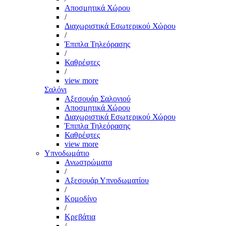
Αποσμητικά Χώρου
/
Διαχωριστικά Εσωτερικού Χώρου
/
Έπιπλα Τηλεόρασης
/
Καθρέφτες
/
view more
Σαλόνι
Αξεσουάρ Σαλονιού
Αποσμητικά Χώρου
Διαχωριστικά Εσωτερικού Χώρου
Έπιπλα Τηλεόρασης
Καθρέφτες
view more
Υπνοδωμάτιο
Ανωστρώματα
/
Αξεσουάρ Υπνοδωματίου
/
Κομοδίνο
/
Κρεβάτια
/