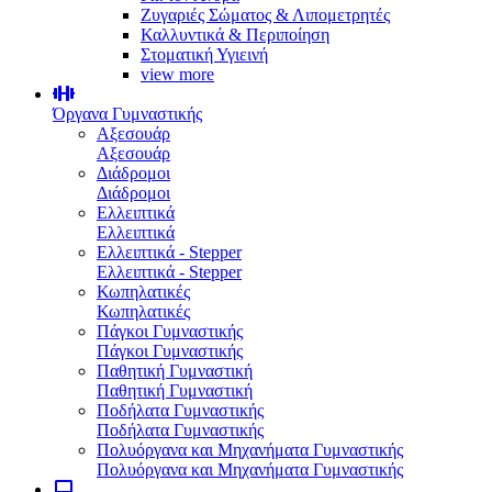
Ζυγαριές Σώματος & Λιπομετρητές
Καλλυντικά & Περιποίηση
Στοματική Υγιεινή
view more
Όργανα Γυμναστικής
Αξεσουάρ
Αξεσουάρ
Διάδρομοι
Διάδρομοι
Ελλειπτικά
Ελλειπτικά
Ελλειπτικά - Stepper
Ελλειπτικά - Stepper
Κωπηλατικές
Κωπηλατικές
Πάγκοι Γυμναστικής
Πάγκοι Γυμναστικής
Παθητική Γυμναστική
Παθητική Γυμναστική
Ποδήλατα Γυμναστικής
Ποδήλατα Γυμναστικής
Πολυόργανα και Μηχανήματα Γυμναστικής
Πολυόργανα και Μηχανήματα Γυμναστικής