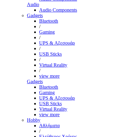
Audio
Audio Components
Gadgets
Bluetooth
/
Gaming
/
UPS & Αξεσουάρ
/
USB Sticks
/
Virtual Reality
/
view more
Gadgets
Bluetooth
Gaming
UPS & Αξεσουάρ
USB Sticks
Virtual Reality
view more
Hobby
Αθλήματα
/
Ελεύθερος Χρόνος