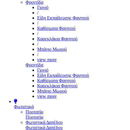
Φροντίδα
Γιογιό
/
Είδη Εκπαίδευσης Φαγητού
/
Καθίσματα Φαγητού
/
Καρεκλάκια Φαγητού
/
Μπάνιο Μωρού
/
view more
Φροντίδα
Γιογιό
Είδη Εκπαίδευσης Φαγητού
Καθίσματα Φαγητού
Καρεκλάκια Φαγητού
Μπάνιο Μωρού
view more
Φωτιστικά
Πορτατίφ
Πορτατίφ
Φωτιστικά Δαπέδου
Φωτιστικά Δαπέδου