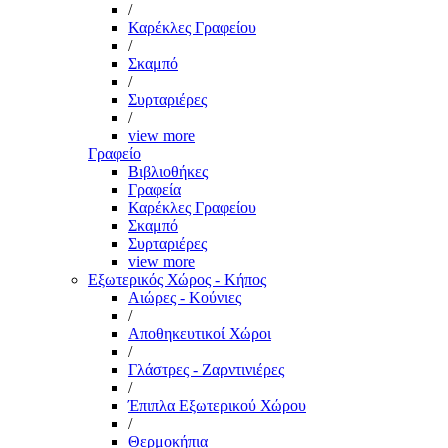
/
Καρέκλες Γραφείου
/
Σκαμπό
/
Συρταριέρες
/
view more
Γραφείο
Βιβλιοθήκες
Γραφεία
Καρέκλες Γραφείου
Σκαμπό
Συρταριέρες
view more
Εξωτερικός Χώρος - Κήπος
Αιώρες - Κούνιες
/
Αποθηκευτικοί Χώροι
/
Γλάστρες - Ζαρντινιέρες
/
Έπιπλα Εξωτερικού Χώρου
/
Θερμοκήπια