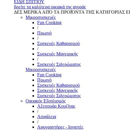
ΕΙΔΗ ΣΠΙΤΙΟΥ
βρείτε τα καλύτερα οικιακά της αγοράς
ΔΕΣ ΜΕΡΙΚΑ ΑΠΌ ΤΑ ΠΡΟΪΌΝΤΑ ΤΗΣ ΚΑΤΗΓΟΡΙΑΣ Ε
Μικροσυσκευές
Fun Cooking
/
Πρωινό
/
Συσκευές Καθαρισμού
/
Συσκευές Μαγειρικής
/
Συσκευές Σιδερώματος
Μικροσυσκευές
Fun Cooking
Πρωινό
Συσκευές Καθαρισμού
Συσκευές Μαγειρικής
Συσκευές Σιδερώματος
Οικιακός Εξοπλισμός
Αξεσουάρ Κουζίνας
/
Ασφάλεια
/
Αφυγραντήρες - Ιονιστές