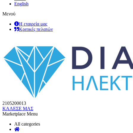
English
Μενού
Η εταιρεία μας
Κριτικές πελατών
2105200013
ΚΑΛΕΣΕ ΜΑΣ
Marketplace Menu
All categories