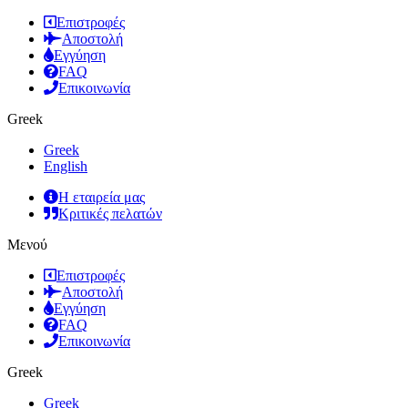
Επιστροφές
Αποστολή
Εγγύηση
FAQ
Επικοινωνία
Greek
Greek
English
Η εταιρεία μας
Κριτικές πελατών
Μενού
Επιστροφές
Αποστολή
Εγγύηση
FAQ
Επικοινωνία
Greek
Greek