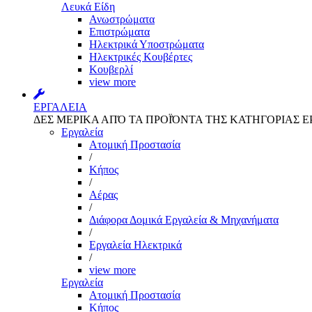
Λευκά Είδη
Ανωστρώματα
Επιστρώματα
Ηλεκτρικά Υποστρώματα
Ηλεκτρικές Κουβέρτες
Κουβερλί
view more
ΕΡΓΑΛΕΙΑ
ΔΕΣ ΜΕΡΙΚΑ ΑΠΌ ΤΑ ΠΡΟΪΌΝΤΑ ΤΗΣ ΚΑΤΗΓΟΡΙΑΣ Ε
Εργαλεία
Aτομική Προστασία
/
Kήπος
/
Αέρας
/
Διάφορα Δομικά Εργαλεία & Μηχανήματα
/
Εργαλεία Ηλεκτρικά
/
view more
Εργαλεία
Aτομική Προστασία
Kήπος