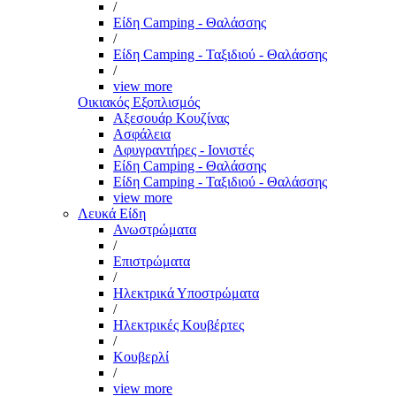
/
Είδη Camping - Θαλάσσης
/
Είδη Camping - Ταξιδιού - Θαλάσσης
/
view more
Οικιακός Εξοπλισμός
Αξεσουάρ Κουζίνας
Ασφάλεια
Αφυγραντήρες - Ιονιστές
Είδη Camping - Θαλάσσης
Είδη Camping - Ταξιδιού - Θαλάσσης
view more
Λευκά Είδη
Ανωστρώματα
/
Επιστρώματα
/
Ηλεκτρικά Υποστρώματα
/
Ηλεκτρικές Κουβέρτες
/
Κουβερλί
/
view more