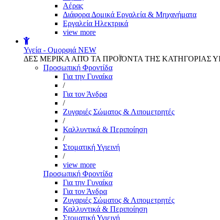
Αέρας
Διάφορα Δομικά Εργαλεία & Μηχανήματα
Εργαλεία Ηλεκτρικά
view more
Υγεία - Ομορφιά
NEW
ΔΕΣ ΜΕΡΙΚΑ ΑΠΌ ΤΑ ΠΡΟΪΌΝΤΑ ΤΗΣ ΚΑΤΗΓΟΡΙΑΣ Υ
Προσωπική Φροντίδα
Για την Γυναίκα
/
Για τον Άνδρα
/
Ζυγαριές Σώματος & Λιπομετρητές
/
Καλλυντικά & Περιποίηση
/
Στοματική Υγιεινή
/
view more
Προσωπική Φροντίδα
Για την Γυναίκα
Για τον Άνδρα
Ζυγαριές Σώματος & Λιπομετρητές
Καλλυντικά & Περιποίηση
Στοματική Υγιεινή