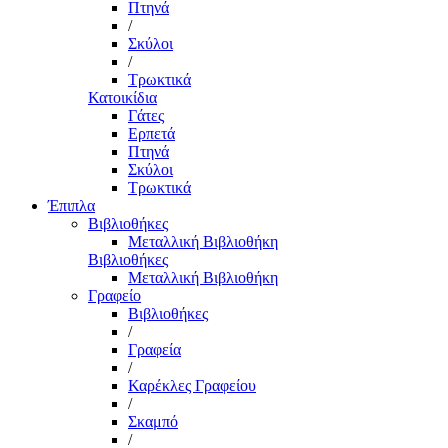
Πτηνά
/
Σκύλοι
/
Τρωκτικά
Κατοικίδια
Γάτες
Ερπετά
Πτηνά
Σκύλοι
Τρωκτικά
Έπιπλα
Βιβλιοθήκες
Μεταλλική Βιβλιοθήκη
Βιβλιοθήκες
Μεταλλική Βιβλιοθήκη
Γραφείο
Βιβλιοθήκες
/
Γραφεία
/
Καρέκλες Γραφείου
/
Σκαμπό
/