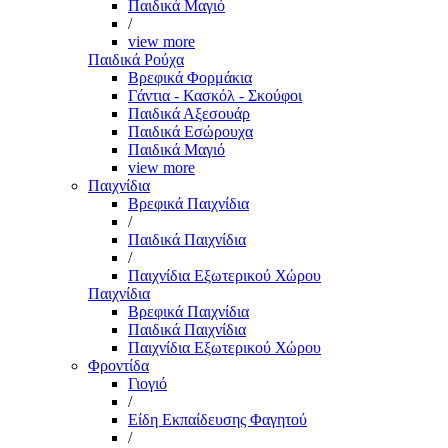
Παιδικά Μαγιό
/
view more
Παιδικά Ρούχα
Βρεφικά Φορμάκια
Γάντια - Κασκόλ - Σκούφοι
Παιδικά Αξεσουάρ
Παιδικά Εσώρουχα
Παιδικά Μαγιό
view more
Παιχνίδια
Βρεφικά Παιχνίδια
/
Παιδικά Παιχνίδια
/
Παιχνίδια Εξωτερικού Χώρου
Παιχνίδια
Βρεφικά Παιχνίδια
Παιδικά Παιχνίδια
Παιχνίδια Εξωτερικού Χώρου
Φροντίδα
Γιογιό
/
Είδη Εκπαίδευσης Φαγητού
/