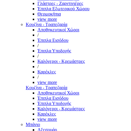
Γλάστρες - Ζαρντινιέρες
Έπιπλα Εξωτερικού Χώρου
Θερμοκήπια
view more
Κουζίνα - Τραπεζαρία
Αποθηκευτικοί Χώροι
/
Έπιπλα Εισόδου
/
Έπιπλα Υποδοχής
/
Καλόγεροι - Κρεμάστρες
/
Καρέκλες
/
view more
Κουζίνα - Τραπεζαρία
Αποθηκευτικοί Χώροι
Έπιπλα Εισόδου
Έπιπλα Υποδοχής
Καλόγεροι - Κρεμάστρες
Καρέκλες
view more
Μπάνιο
Αξεσουάρ