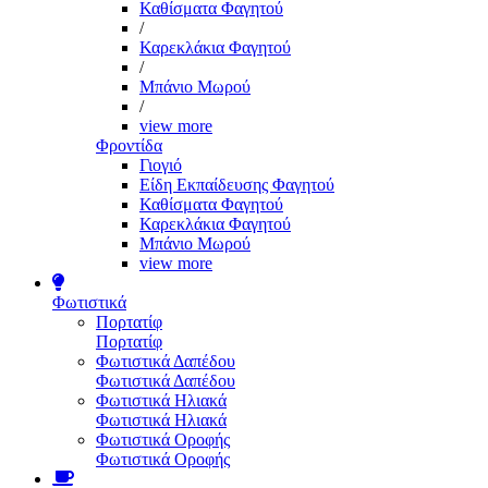
Καθίσματα Φαγητού
/
Καρεκλάκια Φαγητού
/
Μπάνιο Μωρού
/
view more
Φροντίδα
Γιογιό
Είδη Εκπαίδευσης Φαγητού
Καθίσματα Φαγητού
Καρεκλάκια Φαγητού
Μπάνιο Μωρού
view more
Φωτιστικά
Πορτατίφ
Πορτατίφ
Φωτιστικά Δαπέδου
Φωτιστικά Δαπέδου
Φωτιστικά Ηλιακά
Φωτιστικά Ηλιακά
Φωτιστικά Οροφής
Φωτιστικά Οροφής