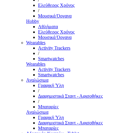
Ελεύθερος Χρόνος
/
Μουσικά Όργανα
Hobby
Αθλήματα
Ελεύθερος Χρόνος
Μουσικά Όργανα
Wearables
Activity Trackers
/
Smartwatches
Wearables
Activity Trackers
Smartwatches
Αναλώσιμα
Γραφική Ύλη
/
Διαφημιστικά Σταντ - Αφισοθήκες
/
Μπαταρίες
Αναλώσιμα
Γραφική Ύλη
Διαφημιστικά Σταντ - Αφισοθήκες
Μπαταρίες