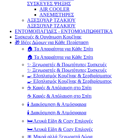
ΣΥΣΚΕΥΕΣ ΨΗΞΗΣ
AIR COOLER
ΑΝΕΜΙΣΤΗΡΕΣ
ΑΞΕΣΟΥΑΡ ΤΖΑΚΙΟΥ
ΑΞΕΣΟΥΑΡ ΤΖΑΚΙΟΥ
ΕΝΤΟΜΟΠΑΓΙΔΕΣ - ΕΝΤΟΜΟΑΠΩΘΗΤΙΚΑ
Συσκευές & Οργάνωση Κουζίνας
🎁 Ιδέες Δώρων για Κάθε Περίσταση
🏠 Τα Απαραίτητα για Κάθε Σπίτι
🏠 Τα Απαραίτητα για Κάθε Σπίτι
✨ Ξεχωριστές & Πρωτότυπες Συσκευές
✨ Ξεχωριστές & Πρωτότυπες Συσκευές
🍳 Εξοπλισμός Κουζίνας & Σερβιρίσματος
🍳 Εξοπλισμός Κουζίνας & Σερβιρίσματος
☕ Καφές & Απόλαυση στο Σπίτι
☕ Καφές & Απόλαυση στο Σπίτι
🕯️ Διακόσμηση & Ατμόσφαιρα
🕯️ Διακόσμηση & Ατμόσφαιρα
🛏️ Λευκά Είδη & Cozy Επιλογές
🛏️ Λευκά Είδη & Cozy Επιλογές
🎀 Μικρά αλλά Ξεχωριστά Δώρα