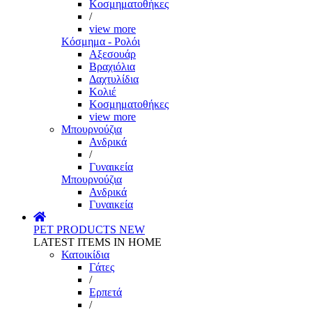
Κοσμηματοθήκες
/
view more
Κόσμημα - Ρολόι
Αξεσουάρ
Βραχιόλια
Δαχτυλίδια
Κολιέ
Κοσμηματοθήκες
view more
Μπουρνούζια
Ανδρικά
/
Γυναικεία
Μπουρνούζια
Ανδρικά
Γυναικεία
PET PRODUCTS
NEW
LATEST ITEMS IN HOME
Κατοικίδια
Γάτες
/
Ερπετά
/