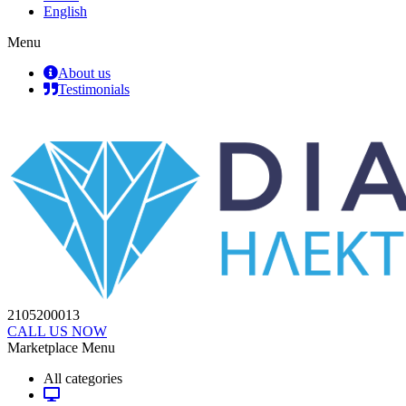
English
Menu
About us
Testimonials
2105200013
CALL US NOW
Marketplace Menu
All categories