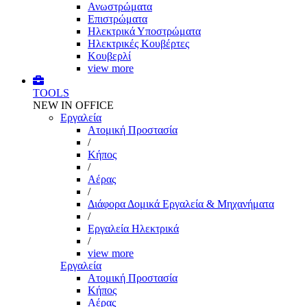
Ανωστρώματα
Επιστρώματα
Ηλεκτρικά Υποστρώματα
Ηλεκτρικές Κουβέρτες
Κουβερλί
view more
TOOLS
NEW IN OFFICE
Εργαλεία
Aτομική Προστασία
/
Kήπος
/
Αέρας
/
Διάφορα Δομικά Εργαλεία & Μηχανήματα
/
Εργαλεία Ηλεκτρικά
/
view more
Εργαλεία
Aτομική Προστασία
Kήπος
Αέρας