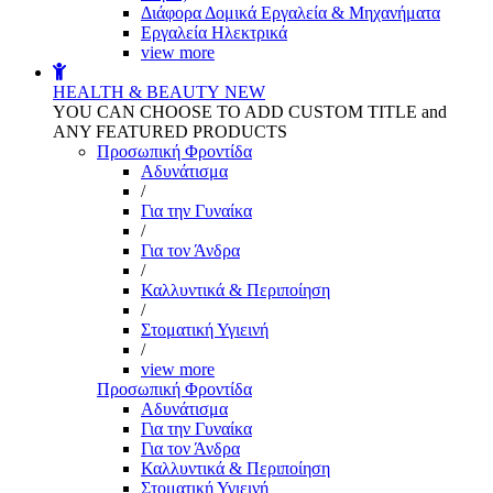
Διάφορα Δομικά Εργαλεία & Μηχανήματα
Εργαλεία Ηλεκτρικά
view more
HEALTH & BEAUTY
NEW
YOU CAN CHOOSE TO ADD CUSTOM TITLE and
ANY FEATURED PRODUCTS
Προσωπική Φροντίδα
Αδυνάτισμα
/
Για την Γυναίκα
/
Για τον Άνδρα
/
Καλλυντικά & Περιποίηση
/
Στοματική Υγιεινή
/
view more
Προσωπική Φροντίδα
Αδυνάτισμα
Για την Γυναίκα
Για τον Άνδρα
Καλλυντικά & Περιποίηση
Στοματική Υγιεινή