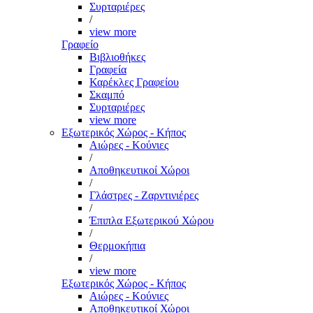
Συρταριέρες
/
view more
Γραφείο
Βιβλιοθήκες
Γραφεία
Καρέκλες Γραφείου
Σκαμπό
Συρταριέρες
view more
Εξωτερικός Χώρος - Κήπος
Αιώρες - Κούνιες
/
Αποθηκευτικοί Χώροι
/
Γλάστρες - Ζαρντινιέρες
/
Έπιπλα Εξωτερικού Χώρου
/
Θερμοκήπια
/
view more
Εξωτερικός Χώρος - Κήπος
Αιώρες - Κούνιες
Αποθηκευτικοί Χώροι