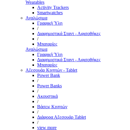
Wearables
Activity Trackers
Smartwatches
Αναλώσιμα
Γραφική Ύλη
/
Διαφημιστικά Σταντ - Αφισοθήκες
/
Μπαταρίες
Αναλώσιμα
Γραφική Ύλη
Διαφημιστικά Σταντ - Αφισοθήκες
Μπαταρίες
Αξεσουάρ Κινητών - Tablet
Power Bank
/
Power Banks
/
Ακουστικά
/
Βάσεις Κινητών
/
Διάφορα Αξεσουάρ Tablet
/
view more