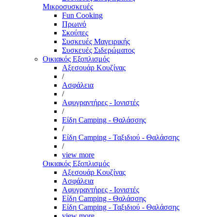
Μικροσυσκευές
Fun Cooking
Πρωινό
Σκούπες
Συσκευές Μαγειρικής
Συσκευές Σιδερώματος
Οικιακός Εξοπλισμός
Αξεσουάρ Κουζίνας
/
Ασφάλεια
/
Αφυγραντήρες - Ιονιστές
/
Είδη Camping - Θαλάσσης
/
Είδη Camping - Ταξιδιού - Θαλάσσης
/
view more
Οικιακός Εξοπλισμός
Αξεσουάρ Κουζίνας
Ασφάλεια
Αφυγραντήρες - Ιονιστές
Είδη Camping - Θαλάσσης
Είδη Camping - Ταξιδιού - Θαλάσσης
view more