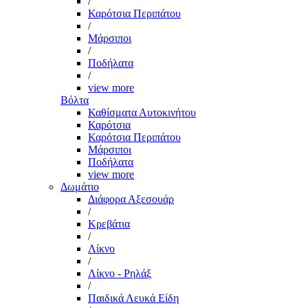
/
Καρότσια Περιπάτου
/
Μάρσιποι
/
Ποδήλατα
/
view more
Βόλτα
Καθίσματα Αυτοκινήτου
Καρότσια
Καρότσια Περιπάτου
Μάρσιποι
Ποδήλατα
view more
Δωμάτιο
Διάφορα Αξεσουάρ
/
Κρεβάτια
/
Λίκνο
/
Λίκνο - Ρηλάξ
/
Παιδικά Λευκά Είδη