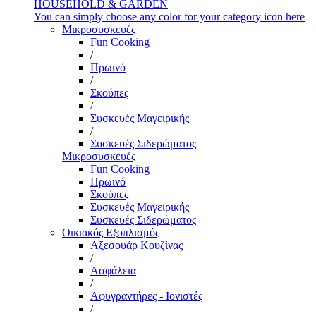
HOUSEHOLD & GARDEN
You can simply choose any color for your category icon here
Μικροσυσκευές
Fun Cooking
/
Πρωινό
/
Σκούπες
/
Συσκευές Μαγειρικής
/
Συσκευές Σιδερώματος
Μικροσυσκευές
Fun Cooking
Πρωινό
Σκούπες
Συσκευές Μαγειρικής
Συσκευές Σιδερώματος
Οικιακός Εξοπλισμός
Αξεσουάρ Κουζίνας
/
Ασφάλεια
/
Αφυγραντήρες - Ιονιστές
/