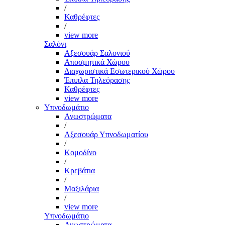
/
Καθρέφτες
/
view more
Σαλόνι
Αξεσουάρ Σαλονιού
Αποσμητικά Χώρου
Διαχωριστικά Εσωτερικού Χώρου
Έπιπλα Τηλεόρασης
Καθρέφτες
view more
Υπνοδωμάτιο
Ανωστρώματα
/
Αξεσουάρ Υπνοδωματίου
/
Κομοδίνο
/
Κρεβάτια
/
Μαξιλάρια
/
view more
Υπνοδωμάτιο
Ανωστρώματα