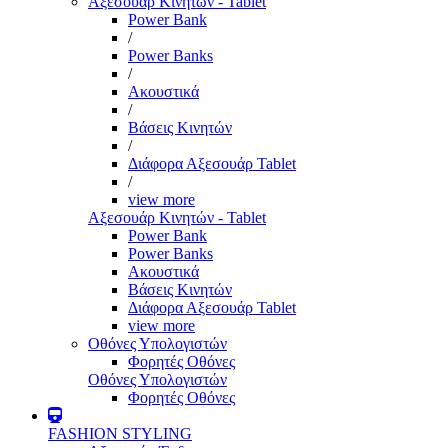
Αξεσουάρ Κινητών - Tablet
Power Bank
/
Power Banks
/
Ακουστικά
/
Βάσεις Κινητών
/
Διάφορα Αξεσουάρ Tablet
/
view more
Αξεσουάρ Κινητών - Tablet
Power Bank
Power Banks
Ακουστικά
Βάσεις Κινητών
Διάφορα Αξεσουάρ Tablet
view more
Οθόνες Υπολογιστών
Φορητές Οθόνες
Οθόνες Υπολογιστών
Φορητές Οθόνες
FASHION STYLING