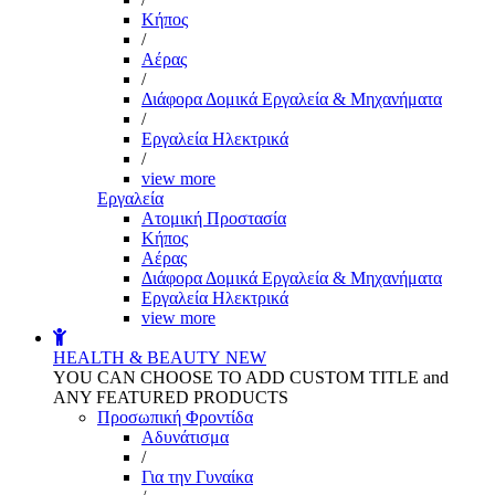
Kήπος
/
Αέρας
/
Διάφορα Δομικά Εργαλεία & Μηχανήματα
/
Εργαλεία Ηλεκτρικά
/
view more
Εργαλεία
Aτομική Προστασία
Kήπος
Αέρας
Διάφορα Δομικά Εργαλεία & Μηχανήματα
Εργαλεία Ηλεκτρικά
view more
HEALTH & BEAUTY
NEW
YOU CAN CHOOSE TO ADD CUSTOM TITLE and
ANY FEATURED PRODUCTS
Προσωπική Φροντίδα
Αδυνάτισμα
/
Για την Γυναίκα