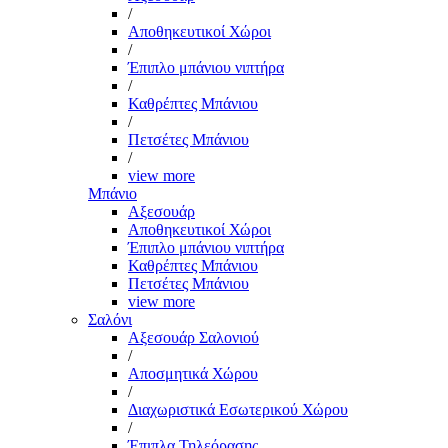
/
Αποθηκευτικοί Χώροι
/
Έπιπλο μπάνιου νιπτήρα
/
Καθρέπτες Μπάνιου
/
Πετσέτες Μπάνιου
/
view more
Μπάνιο
Αξεσουάρ
Αποθηκευτικοί Χώροι
Έπιπλο μπάνιου νιπτήρα
Καθρέπτες Μπάνιου
Πετσέτες Μπάνιου
view more
Σαλόνι
Αξεσουάρ Σαλονιού
/
Αποσμητικά Χώρου
/
Διαχωριστικά Εσωτερικού Χώρου
/
Έπιπλα Τηλεόρασης