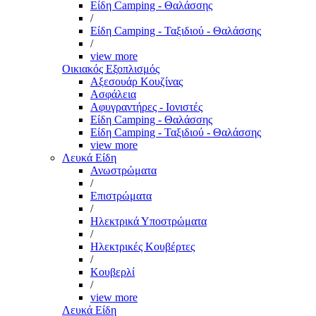
Είδη Camping - Θαλάσσης
/
Είδη Camping - Ταξιδιού - Θαλάσσης
/
view more
Οικιακός Εξοπλισμός
Αξεσουάρ Κουζίνας
Ασφάλεια
Αφυγραντήρες - Ιονιστές
Είδη Camping - Θαλάσσης
Είδη Camping - Ταξιδιού - Θαλάσσης
view more
Λευκά Είδη
Ανωστρώματα
/
Επιστρώματα
/
Ηλεκτρικά Υποστρώματα
/
Ηλεκτρικές Κουβέρτες
/
Κουβερλί
/
view more
Λευκά Είδη