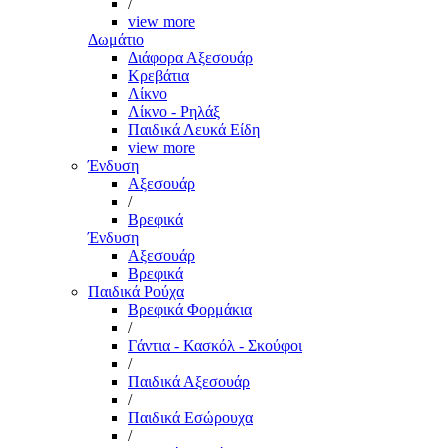
/
view more
Δωμάτιο
Διάφορα Αξεσουάρ
Κρεβάτια
Λίκνο
Λίκνο - Ρηλάξ
Παιδικά Λευκά Είδη
view more
Ένδυση
Αξεσουάρ
/
Βρεφικά
Ένδυση
Αξεσουάρ
Βρεφικά
Παιδικά Ρούχα
Βρεφικά Φορμάκια
/
Γάντια - Κασκόλ - Σκούφοι
/
Παιδικά Αξεσουάρ
/
Παιδικά Εσώρουχα
/