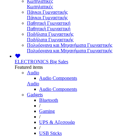
Κωπηλατικές
Κωπηλατικές
Πάγκοι Γυμναστικής
Πάγκοι Γυμναστικής
Παθητική Γυμναστική
Παθητική Γυμναστική
Ποδήλατα Γυμναστικής
Ποδήλατα Γυμναστικής
Πολυόργανα και Μηχανήματα Γυμναστικής
Πολυόργανα και Μηχανήματα Γυμναστικής
ELECTRONICS
Big Sales
Featured items
Audio
Audio Components
Audio
Audio Components
Gadgets
Bluetooth
/
Gaming
/
UPS & Αξεσουάρ
/
USB Sticks