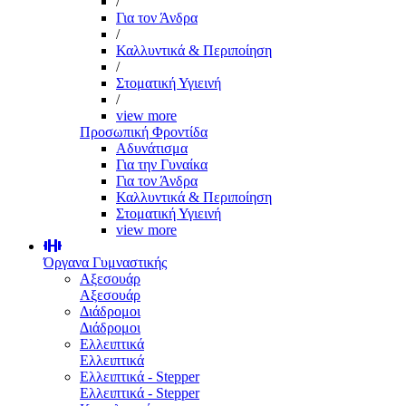
/
Για τον Άνδρα
/
Καλλυντικά & Περιποίηση
/
Στοματική Υγιεινή
/
view more
Προσωπική Φροντίδα
Αδυνάτισμα
Για την Γυναίκα
Για τον Άνδρα
Καλλυντικά & Περιποίηση
Στοματική Υγιεινή
view more
Όργανα Γυμναστικής
Αξεσουάρ
Αξεσουάρ
Διάδρομοι
Διάδρομοι
Ελλειπτικά
Ελλειπτικά
Ελλειπτικά - Stepper
Ελλειπτικά - Stepper