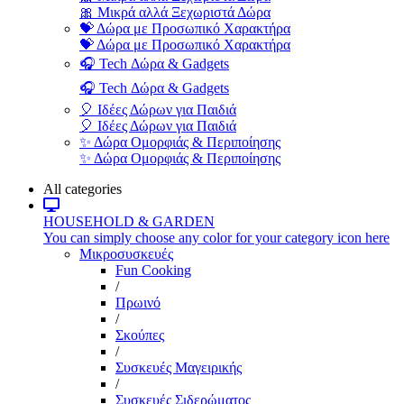
🎀 Μικρά αλλά Ξεχωριστά Δώρα
💝 Δώρα με Προσωπικό Χαρακτήρα
💝 Δώρα με Προσωπικό Χαρακτήρα
🎧 Tech Δώρα & Gadgets
🎧 Tech Δώρα & Gadgets
🎈 Ιδέες Δώρων για Παιδιά
🎈 Ιδέες Δώρων για Παιδιά
✨ Δώρα Ομορφιάς & Περιποίησης
✨ Δώρα Ομορφιάς & Περιποίησης
All categories
HOUSEHOLD & GARDEN
You can simply choose any color for your category icon here
Μικροσυσκευές
Fun Cooking
/
Πρωινό
/
Σκούπες
/
Συσκευές Μαγειρικής
/
Συσκευές Σιδερώματος