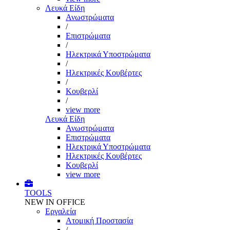
Λευκά Είδη
Ανωστρώματα
/
Επιστρώματα
/
Ηλεκτρικά Υποστρώματα
/
Ηλεκτρικές Κουβέρτες
/
Κουβερλί
/
view more
Λευκά Είδη
Ανωστρώματα
Επιστρώματα
Ηλεκτρικά Υποστρώματα
Ηλεκτρικές Κουβέρτες
Κουβερλί
view more
TOOLS
NEW IN OFFICE
Εργαλεία
Aτομική Προστασία
/