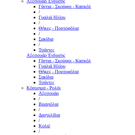
Αξεσουάρ Ένδυσης
Γάντια - Σκούφοι - Κασκόλ
/
Γυαλιά Ηλίου
/
Θήκες - Πορτοφόλια
/
Σακίδια
/
Τσάντες
Αξεσουάρ Ένδυσης
Γάντια - Σκούφοι - Κασκόλ
Γυαλιά Ηλίου
Θήκες - Πορτοφόλια
Σακίδια
Τσάντες
Κόσμημα - Ρολόι
Αξεσουάρ
/
Βραχιόλια
/
Δαχτυλίδια
/
Κολιέ
/