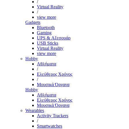
/
Virtual Reality
/
view more
Gadgets
Bluetooth
Gaming
UPS & Αξεσουάρ
USB Sticks
Virtual Reality
view more
Hobby
Αθλήματα
/
Ελεύθερος Χρόνος
/
Μουσικά Όργανα
Hobby
Αθλήματα
Ελεύθερος Χρόνος
Μουσικά Όργανα
Wearables
Activity Trackers
/
Smartwatches