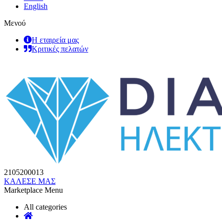
English
Μενού
Η εταιρεία μας
Κριτικές πελατών
2105200013
ΚΑΛΕΣΕ ΜΑΣ
Marketplace Menu
All categories