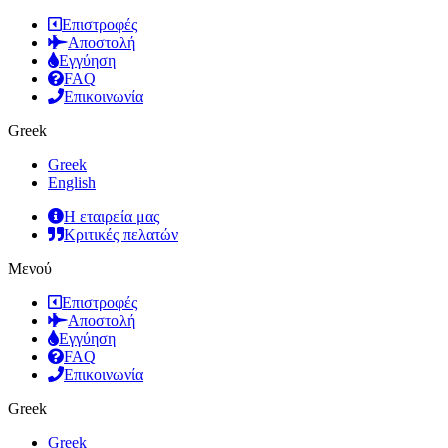
Επιστροφές
Αποστολή
Εγγύηση
FAQ
Επικοινωνία
Greek
Greek
English
Η εταιρεία μας
Κριτικές πελατών
Μενού
Επιστροφές
Αποστολή
Εγγύηση
FAQ
Επικοινωνία
Greek
Greek