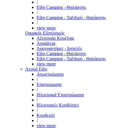
/
Είδη Camping - Θαλάσσης
/
Είδη Camping - Ταξιδιού - Θαλάσσης
/
view more
Οικιακός Εξοπλισμός
Αξεσουάρ Κουζίνας
Ασφάλεια
Αφυγραντήρες - Ιονιστές
Είδη Camping - Θαλάσσης
Είδη Camping - Ταξιδιού - Θαλάσσης
view more
Λευκά Είδη
Ανωστρώματα
/
Επιστρώματα
/
Ηλεκτρικά Υποστρώματα
/
Ηλεκτρικές Κουβέρτες
/
Κουβερλί
/
view more