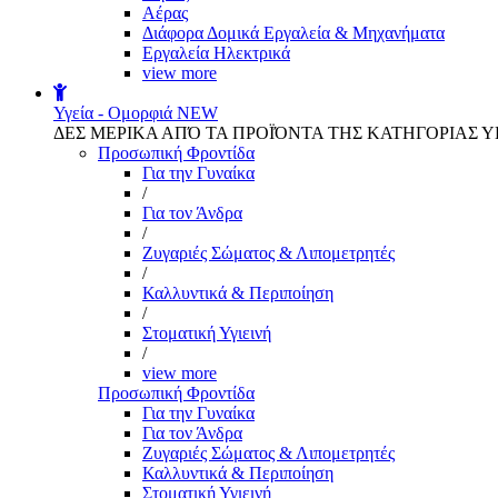
Αέρας
Διάφορα Δομικά Εργαλεία & Μηχανήματα
Εργαλεία Ηλεκτρικά
view more
Υγεία - Ομορφιά
NEW
ΔΕΣ ΜΕΡΙΚΑ ΑΠΌ ΤΑ ΠΡΟΪΌΝΤΑ ΤΗΣ ΚΑΤΗΓΟΡΙΑΣ Υ
Προσωπική Φροντίδα
Για την Γυναίκα
/
Για τον Άνδρα
/
Ζυγαριές Σώματος & Λιπομετρητές
/
Καλλυντικά & Περιποίηση
/
Στοματική Υγιεινή
/
view more
Προσωπική Φροντίδα
Για την Γυναίκα
Για τον Άνδρα
Ζυγαριές Σώματος & Λιπομετρητές
Καλλυντικά & Περιποίηση
Στοματική Υγιεινή