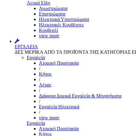
Λευκά Είδη
Ανωστρώματα
Επιστρώματα
Ηλεκτρικά Υποστρώματα
Ηλεκτρικές Κουβέρτες
Κουβερλί
view more
ΕΡΓΑΛΕΙΑ
ΔΕΣ ΜΕΡΙΚΑ ΑΠΌ ΤΑ ΠΡΟΪΌΝΤΑ ΤΗΣ ΚΑΤΗΓΟΡΙΑΣ Ε
Εργαλεία
Aτομική Προστασία
/
Kήπος
/
Αέρας
/
Διάφορα Δομικά Εργαλεία & Μηχανήματα
/
Εργαλεία Ηλεκτρικά
/
view more
Εργαλεία
Aτομική Προστασία
Kήπος