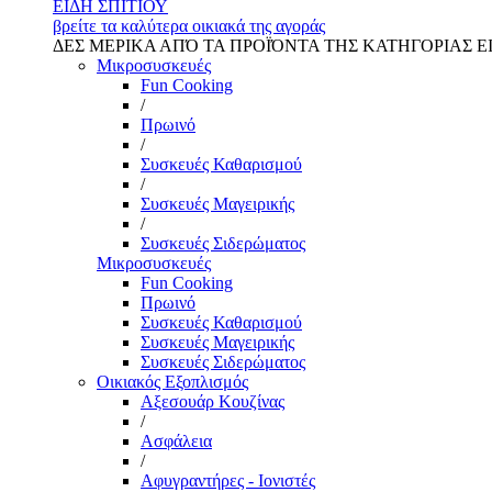
ΕΙΔΗ ΣΠΙΤΙΟΥ
βρείτε τα καλύτερα οικιακά της αγοράς
ΔΕΣ ΜΕΡΙΚΑ ΑΠΌ ΤΑ ΠΡΟΪΌΝΤΑ ΤΗΣ ΚΑΤΗΓΟΡΙΑΣ Ε
Μικροσυσκευές
Fun Cooking
/
Πρωινό
/
Συσκευές Καθαρισμού
/
Συσκευές Μαγειρικής
/
Συσκευές Σιδερώματος
Μικροσυσκευές
Fun Cooking
Πρωινό
Συσκευές Καθαρισμού
Συσκευές Μαγειρικής
Συσκευές Σιδερώματος
Οικιακός Εξοπλισμός
Αξεσουάρ Κουζίνας
/
Ασφάλεια
/
Αφυγραντήρες - Ιονιστές