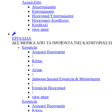
Λευκά Είδη
Ανωστρώματα
Επιστρώματα
Ηλεκτρικά Υποστρώματα
Ηλεκτρικές Κουβέρτες
Κουβερλί
view more
ΕΡΓΑΛΕΙΑ
ΔΕΣ ΜΕΡΙΚΑ ΑΠΌ ΤΑ ΠΡΟΪΌΝΤΑ ΤΗΣ ΚΑΤΗΓΟΡΙΑΣ Ε
Εργαλεία
Aτομική Προστασία
/
Kήπος
/
Αέρας
/
Διάφορα Δομικά Εργαλεία & Μηχανήματα
/
Εργαλεία Ηλεκτρικά
/
view more
Εργαλεία
Aτομική Προστασία
Kήπος