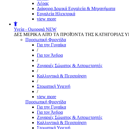
Αέρας
Διάφορα Δομικά Εργαλεία & Μηχανήματα
Εργαλεία Ηλεκτρικά
view more
Υγεία - Ομορφιά
NEW
ΔΕΣ ΜΕΡΙΚΑ ΑΠΌ ΤΑ ΠΡΟΪΌΝΤΑ ΤΗΣ ΚΑΤΗΓΟΡΙΑΣ Υ
Προσωπική Φροντίδα
Για την Γυναίκα
/
Για τον Άνδρα
/
Ζυγαριές Σώματος & Λιπομετρητές
/
Καλλυντικά & Περιποίηση
/
Στοματική Υγιεινή
/
view more
Προσωπική Φροντίδα
Για την Γυναίκα
Για τον Άνδρα
Ζυγαριές Σώματος & Λιπομετρητές
Καλλυντικά & Περιποίηση
Στοματική Υγιεινή