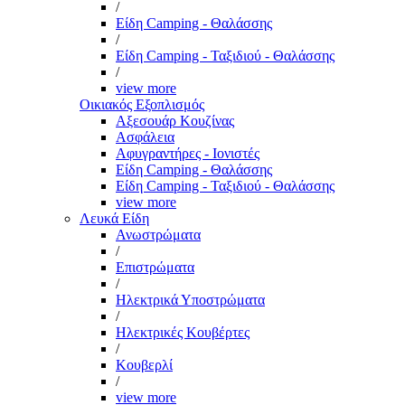
/
Είδη Camping - Θαλάσσης
/
Είδη Camping - Ταξιδιού - Θαλάσσης
/
view more
Οικιακός Εξοπλισμός
Αξεσουάρ Κουζίνας
Ασφάλεια
Αφυγραντήρες - Ιονιστές
Είδη Camping - Θαλάσσης
Είδη Camping - Ταξιδιού - Θαλάσσης
view more
Λευκά Είδη
Ανωστρώματα
/
Επιστρώματα
/
Ηλεκτρικά Υποστρώματα
/
Ηλεκτρικές Κουβέρτες
/
Κουβερλί
/
view more