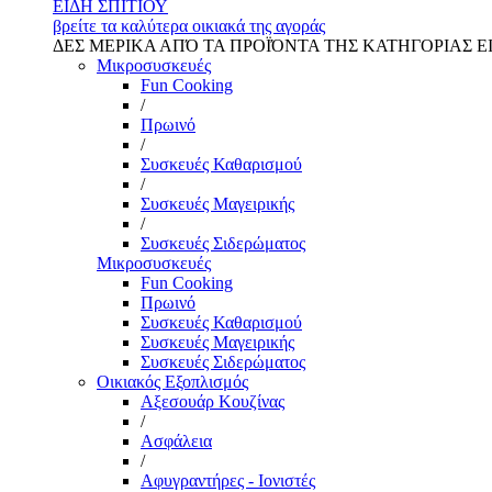
ΕΙΔΗ ΣΠΙΤΙΟΥ
βρείτε τα καλύτερα οικιακά της αγοράς
ΔΕΣ ΜΕΡΙΚΑ ΑΠΌ ΤΑ ΠΡΟΪΌΝΤΑ ΤΗΣ ΚΑΤΗΓΟΡΙΑΣ Ε
Μικροσυσκευές
Fun Cooking
/
Πρωινό
/
Συσκευές Καθαρισμού
/
Συσκευές Μαγειρικής
/
Συσκευές Σιδερώματος
Μικροσυσκευές
Fun Cooking
Πρωινό
Συσκευές Καθαρισμού
Συσκευές Μαγειρικής
Συσκευές Σιδερώματος
Οικιακός Εξοπλισμός
Αξεσουάρ Κουζίνας
/
Ασφάλεια
/
Αφυγραντήρες - Ιονιστές