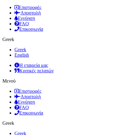
Επιστροφές
Αποστολή
Εγγύηση
FAQ
Επικοινωνία
Greek
Greek
English
Η εταιρεία μας
Κριτικές πελατών
Μενού
Επιστροφές
Αποστολή
Εγγύηση
FAQ
Επικοινωνία
Greek
Greek