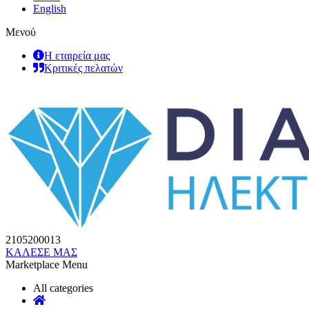
English
Μενού
Η εταιρεία μας
Κριτικές πελατών
2105200013
ΚΑΛΕΣΕ ΜΑΣ
Marketplace Menu
All categories