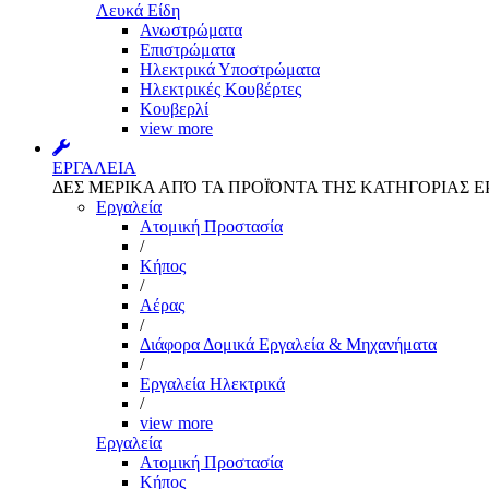
Λευκά Είδη
Ανωστρώματα
Επιστρώματα
Ηλεκτρικά Υποστρώματα
Ηλεκτρικές Κουβέρτες
Κουβερλί
view more
ΕΡΓΑΛΕΙΑ
ΔΕΣ ΜΕΡΙΚΑ ΑΠΌ ΤΑ ΠΡΟΪΌΝΤΑ ΤΗΣ ΚΑΤΗΓΟΡΙΑΣ Ε
Εργαλεία
Aτομική Προστασία
/
Kήπος
/
Αέρας
/
Διάφορα Δομικά Εργαλεία & Μηχανήματα
/
Εργαλεία Ηλεκτρικά
/
view more
Εργαλεία
Aτομική Προστασία
Kήπος