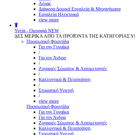
Αέρας
Διάφορα Δομικά Εργαλεία & Μηχανήματα
Εργαλεία Ηλεκτρικά
view more
Υγεία - Ομορφιά
NEW
ΔΕΣ ΜΕΡΙΚΑ ΑΠΌ ΤΑ ΠΡΟΪΌΝΤΑ ΤΗΣ ΚΑΤΗΓΟΡΙΑΣ Υ
Προσωπική Φροντίδα
Για την Γυναίκα
/
Για τον Άνδρα
/
Ζυγαριές Σώματος & Λιπομετρητές
/
Καλλυντικά & Περιποίηση
/
Στοματική Υγιεινή
/
view more
Προσωπική Φροντίδα
Για την Γυναίκα
Για τον Άνδρα
Ζυγαριές Σώματος & Λιπομετρητές
Καλλυντικά & Περιποίηση
Στοματική Υγιεινή