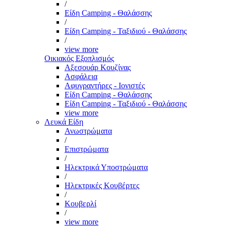
/
Είδη Camping - Θαλάσσης
/
Είδη Camping - Ταξιδιού - Θαλάσσης
/
view more
Οικιακός Εξοπλισμός
Αξεσουάρ Κουζίνας
Ασφάλεια
Αφυγραντήρες - Ιονιστές
Είδη Camping - Θαλάσσης
Είδη Camping - Ταξιδιού - Θαλάσσης
view more
Λευκά Είδη
Ανωστρώματα
/
Επιστρώματα
/
Ηλεκτρικά Υποστρώματα
/
Ηλεκτρικές Κουβέρτες
/
Κουβερλί
/
view more