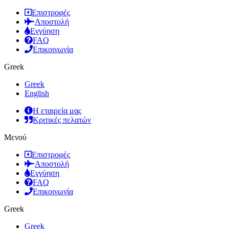
Επιστροφές
Αποστολή
Εγγύηση
FAQ
Επικοινωνία
Greek
Greek
English
Η εταιρεία μας
Κριτικές πελατών
Μενού
Επιστροφές
Αποστολή
Εγγύηση
FAQ
Επικοινωνία
Greek
Greek