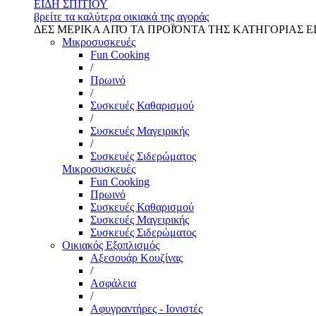
ΕΙΔΗ ΣΠΙΤΙΟΥ
βρείτε τα καλύτερα οικιακά της αγοράς
ΔΕΣ ΜΕΡΙΚΑ ΑΠΌ ΤΑ ΠΡΟΪΌΝΤΑ ΤΗΣ ΚΑΤΗΓΟΡΙΑΣ Ε
Μικροσυσκευές
Fun Cooking
/
Πρωινό
/
Συσκευές Καθαρισμού
/
Συσκευές Μαγειρικής
/
Συσκευές Σιδερώματος
Μικροσυσκευές
Fun Cooking
Πρωινό
Συσκευές Καθαρισμού
Συσκευές Μαγειρικής
Συσκευές Σιδερώματος
Οικιακός Εξοπλισμός
Αξεσουάρ Κουζίνας
/
Ασφάλεια
/
Αφυγραντήρες - Ιονιστές