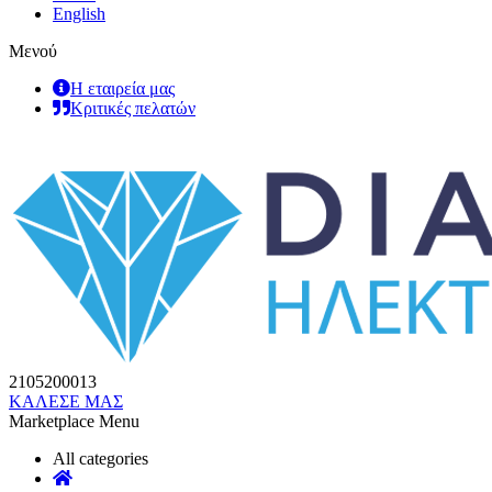
English
Μενού
Η εταιρεία μας
Κριτικές πελατών
2105200013
ΚΑΛΕΣΕ ΜΑΣ
Marketplace Menu
All categories