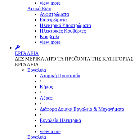
view more
Λευκά Είδη
Ανωστρώματα
Επιστρώματα
Ηλεκτρικά Υποστρώματα
Ηλεκτρικές Κουβέρτες
Κουβερλί
view more
ΕΡΓΑΛΕΙΑ
ΔΕΣ ΜΕΡΙΚΑ ΑΠΌ ΤΑ ΠΡΟΪΌΝΤΑ ΤΗΣ ΚΑΤΗΓΟΡΙΑΣ
ΕΡΓΑΛΕΙΑ
Εργαλεία
Aτομική Προστασία
/
Kήπος
/
Αέρας
/
Διάφορα Δομικά Εργαλεία & Μηχανήματα
/
Εργαλεία Ηλεκτρικά
/
view more
Εργαλεία