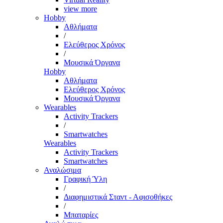
view more
Hobby
Αθλήματα
/
Ελεύθερος Χρόνος
/
Μουσικά Όργανα
Hobby
Αθλήματα
Ελεύθερος Χρόνος
Μουσικά Όργανα
Wearables
Activity Trackers
/
Smartwatches
Wearables
Activity Trackers
Smartwatches
Αναλώσιμα
Γραφική Ύλη
/
Διαφημιστικά Σταντ - Αφισοθήκες
/
Μπαταρίες