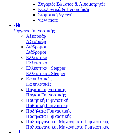
Ζυγαριές Σώματος & Λιπομετρητές
Καλλυντικά & Περιποίηση
Στοματική Υγιεινή
view more
Όργανα Γυμναστικής
Αξεσουάρ
Αξεσουάρ
Διάδρομοι
Διάδρομοι
Ελλειπτικά
Ελλειπτικά
Ελλειπτικά - Stepper
Ελλειπτικά - Stepper
Κωπηλατικές
Κωπηλατικές
Πάγκοι Γυμναστικής
Πάγκοι Γυμναστικής
Παθητική Γυμναστική
Παθητική Γυμναστική
Ποδήλατα Γυμναστικής
Ποδήλατα Γυμναστικής
Πολυόργανα και Μηχανήματα Γυμναστικής
Πολυόργανα και Μηχανήματα Γυμναστικής