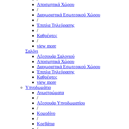
Αποσμητικά Χώρου
/
Διαχωριστικά Εσωτερικού Χώρου
/
Έπιπλα Τηλεόρασης
/
Καθρέφτες
/
view more
Σαλόνι
Αξεσουάρ Σαλονιού
Αποσμητικά Χώρου
Διαχωριστικά Εσωτερικού Χώρου
Έπιπλα Τηλεόρασης
Καθρέφτες
view more
Υπνοδωμάτιο
Ανωστρώματα
/
Αξεσουάρ Υπνοδωματίου
/
Κομοδίνο
/
Κρεβάτια
/