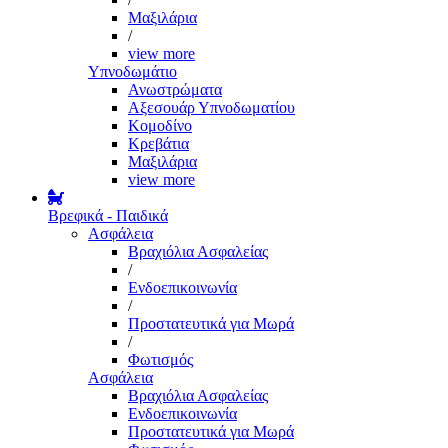
Μαξιλάρια
/
view more
Υπνοδωμάτιο
Ανωστρώματα
Αξεσουάρ Υπνοδωματίου
Κομοδίνο
Κρεβάτια
Μαξιλάρια
view more
Βρεφικά - Παιδικά
Ασφάλεια
Βραχιόλια Ασφαλείας
/
Ενδοεπικοινωνία
/
Προστατευτικά για Μωρά
/
Φωτισμός
Ασφάλεια
Βραχιόλια Ασφαλείας
Ενδοεπικοινωνία
Προστατευτικά για Μωρά