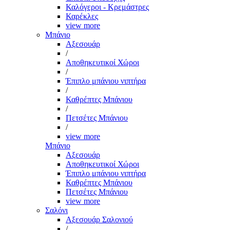
Καλόγεροι - Κρεμάστρες
Καρέκλες
view more
Μπάνιο
Αξεσουάρ
/
Αποθηκευτικοί Χώροι
/
Έπιπλο μπάνιου νιπτήρα
/
Καθρέπτες Μπάνιου
/
Πετσέτες Μπάνιου
/
view more
Μπάνιο
Αξεσουάρ
Αποθηκευτικοί Χώροι
Έπιπλο μπάνιου νιπτήρα
Καθρέπτες Μπάνιου
Πετσέτες Μπάνιου
view more
Σαλόνι
Αξεσουάρ Σαλονιού
/