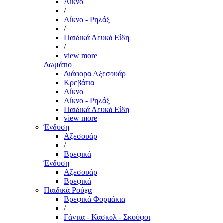
Λίκνο
/
Λίκνο - Ρηλάξ
/
Παιδικά Λευκά Είδη
/
view more
Δωμάτιο
Διάφορα Αξεσουάρ
Κρεβάτια
Λίκνο
Λίκνο - Ρηλάξ
Παιδικά Λευκά Είδη
view more
Ένδυση
Αξεσουάρ
/
Βρεφικά
Ένδυση
Αξεσουάρ
Βρεφικά
Παιδικά Ρούχα
Βρεφικά Φορμάκια
/
Γάντια - Κασκόλ - Σκούφοι