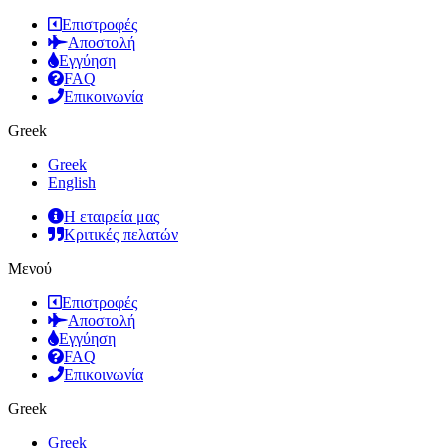
Επιστροφές
Αποστολή
Εγγύηση
FAQ
Επικοινωνία
Greek
Greek
English
Η εταιρεία μας
Κριτικές πελατών
Μενού
Επιστροφές
Αποστολή
Εγγύηση
FAQ
Επικοινωνία
Greek
Greek