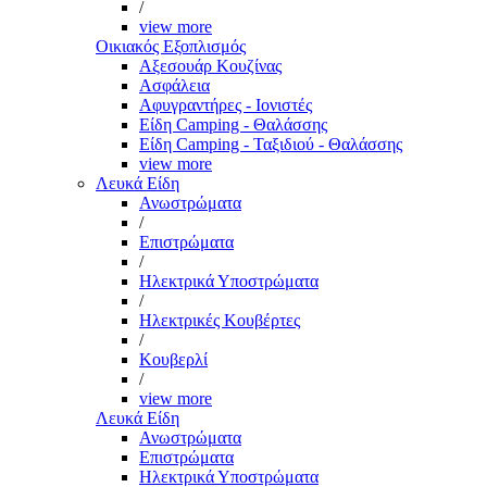
/
view more
Οικιακός Εξοπλισμός
Αξεσουάρ Κουζίνας
Ασφάλεια
Αφυγραντήρες - Ιονιστές
Είδη Camping - Θαλάσσης
Είδη Camping - Ταξιδιού - Θαλάσσης
view more
Λευκά Είδη
Ανωστρώματα
/
Επιστρώματα
/
Ηλεκτρικά Υποστρώματα
/
Ηλεκτρικές Κουβέρτες
/
Κουβερλί
/
view more
Λευκά Είδη
Ανωστρώματα
Επιστρώματα
Ηλεκτρικά Υποστρώματα