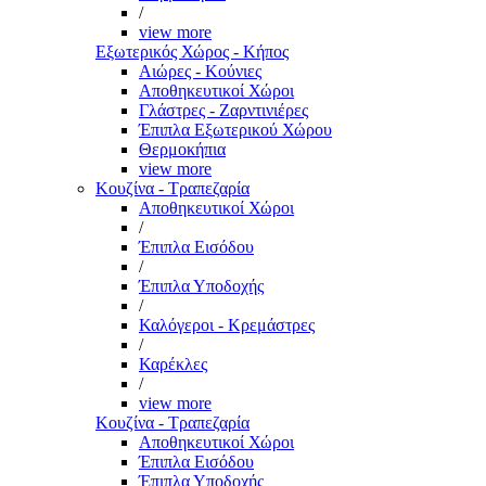
/
view more
Εξωτερικός Χώρος - Κήπος
Αιώρες - Κούνιες
Αποθηκευτικοί Χώροι
Γλάστρες - Ζαρντινιέρες
Έπιπλα Εξωτερικού Χώρου
Θερμοκήπια
view more
Κουζίνα - Τραπεζαρία
Αποθηκευτικοί Χώροι
/
Έπιπλα Εισόδου
/
Έπιπλα Υποδοχής
/
Καλόγεροι - Κρεμάστρες
/
Καρέκλες
/
view more
Κουζίνα - Τραπεζαρία
Αποθηκευτικοί Χώροι
Έπιπλα Εισόδου
Έπιπλα Υποδοχής