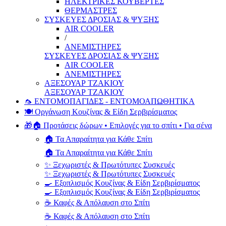
ΗΛΕΚΤΡΙΚΕΣ ΚΟΥΒΕΡΤΕΣ
ΘΕΡΜΑΣΤΡΕΣ
ΣΥΣΚΕΥΕΣ ΔΡΟΣΙΑΣ & ΨΥΞΗΣ
AIR COOLER
/
ΑΝΕΜΙΣΤΗΡΕΣ
ΣΥΣΚΕΥΕΣ ΔΡΟΣΙΑΣ & ΨΥΞΗΣ
AIR COOLER
ΑΝΕΜΙΣΤΗΡΕΣ
ΑΞΕΣΟΥΑΡ ΤΖΑΚΙΟΥ
ΑΞΕΣΟΥΑΡ ΤΖΑΚΙΟΥ
🦟 ΕΝΤΟΜΟΠΑΓΙΔΕΣ - ΕΝΤΟΜΟΑΠΩΘΗΤΙΚΑ
🍽️ Οργάνωση Κουζίνας & Είδη Σερβιρίσματος
🎁🏠 Προτάσεις δώρων • Επιλογές για το σπίτι • Για σένα
🏠 Τα Απαραίτητα για Κάθε Σπίτι
🏠 Τα Απαραίτητα για Κάθε Σπίτι
✨ Ξεχωριστές & Πρωτότυπες Συσκευές
✨ Ξεχωριστές & Πρωτότυπες Συσκευές
🍳 Εξοπλισμός Κουζίνας & Είδη Σερβιρίσματος
🍳 Εξοπλισμός Κουζίνας & Είδη Σερβιρίσματος
☕ Καφές & Απόλαυση στο Σπίτι
☕ Καφές & Απόλαυση στο Σπίτι