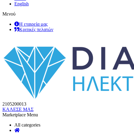
English
Μενού
Η εταιρεία μας
Κριτικές πελατών
2105200013
ΚΑΛΕΣΕ ΜΑΣ
Marketplace Menu
All categories