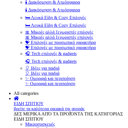
🕯️ Διακόσμηση & Ατμόσφαιρα
🕯️ Διακόσμηση & Ατμόσφαιρα
🛏️ Λευκά Είδη & Cozy Επιλογές
🛏️ Λευκά Είδη & Cozy Επιλογές
🎀 Μικρές αλλά ξεχωριστές επιλογές
🎀 Μικρές αλλά ξεχωριστές επιλογές
💝 Επιλογές με προσωπικό χαρακτήρα
💝 Επιλογές με προσωπικό χαρακτήρα
🎧 Tech επιλογές & gadgets
🎧 Tech επιλογές & gadgets
🎈 Ιδέες για παιδιά
🎈 Ιδέες για παιδιά
✨ Ομορφιά και περιποίηση
✨ Ομορφιά και περιποίηση
All categories
ΕΙΔΗ ΣΠΙΤΙΟΥ
βρείτε τα καλύτερα οικιακά της αγοράς
ΔΕΣ ΜΕΡΙΚΑ ΑΠΌ ΤΑ ΠΡΟΪΌΝΤΑ ΤΗΣ ΚΑΤΗΓΟΡΙΑΣ
ΕΙΔΗ ΣΠΙΤΙΟΥ
Μικροσυσκευές