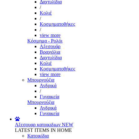
Δαχτυλίδια
/
Κολιέ
/
Κοσμηματοθήκες
/
view more
Κόσμημα - Ρολόι
Αξεσουάρ
Βραχιόλια
Δαχτυλίδια
Κολιέ
Κοσμηματοθήκες
view more
Μπουρνούζια
Ανδρικά
/
Γυναικεία
Μπουρνούζια
Ανδρικά
Γυναικεία
Αξεσουαρ κατοικιδιων
NEW
LATEST ITEMS IN HOME
Κατοικίδια