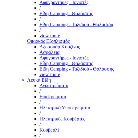
Αφυγραντήρες - Ιονιστές
/
Είδη Camping - Θαλάσσης
/
Είδη Camping - Ταξιδιού - Θαλάσσης
/
view more
Οικιακός Εξοπλισμός
Αξεσουάρ Κουζίνας
Ασφάλεια
Αφυγραντήρες - Ιονιστές
Είδη Camping - Θαλάσσης
Είδη Camping - Ταξιδιού - Θαλάσσης
view more
Λευκά Είδη
Ανωστρώματα
/
Επιστρώματα
/
Ηλεκτρικά Υποστρώματα
/
Ηλεκτρικές Κουβέρτες
/
Κουβερλί
/