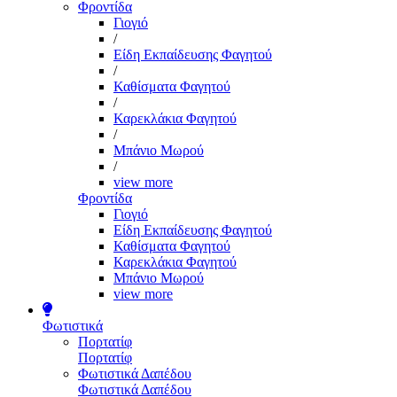
Φροντίδα
Γιογιό
/
Είδη Εκπαίδευσης Φαγητού
/
Καθίσματα Φαγητού
/
Καρεκλάκια Φαγητού
/
Μπάνιο Μωρού
/
view more
Φροντίδα
Γιογιό
Είδη Εκπαίδευσης Φαγητού
Καθίσματα Φαγητού
Καρεκλάκια Φαγητού
Μπάνιο Μωρού
view more
Φωτιστικά
Πορτατίφ
Πορτατίφ
Φωτιστικά Δαπέδου
Φωτιστικά Δαπέδου