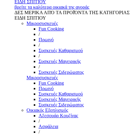
ΕΙΔΗ ΣΠΙΤΙΟΥ
βρείτε τα καλύτερα οικιακά της αγοράς
ΔΕΣ ΜΕΡΙΚΑ ΑΠΌ ΤΑ ΠΡΟΪΌΝΤΑ ΤΗΣ ΚΑΤΗΓΟΡΙΑΣ
ΕΙΔΗ ΣΠΙΤΙΟΥ
Μικροσυσκευές
Fun Cooking
/
Πρωινό
/
Συσκευές Καθαρισμού
/
Συσκευές Μαγειρικής
/
Συσκευές Σιδερώματος
Μικροσυσκευές
Fun Cooking
Πρωινό
Συσκευές Καθαρισμού
Συσκευές Μαγειρικής
Συσκευές Σιδερώματος
Οικιακός Εξοπλισμός
Αξεσουάρ Κουζίνας
/
Ασφάλεια
/