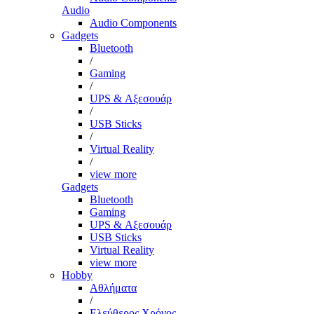
Audio
Audio Components
Gadgets
Bluetooth
/
Gaming
/
UPS & Αξεσουάρ
/
USB Sticks
/
Virtual Reality
/
view more
Gadgets
Bluetooth
Gaming
UPS & Αξεσουάρ
USB Sticks
Virtual Reality
view more
Hobby
Αθλήματα
/
Ελεύθερος Χρόνος