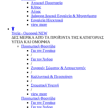
Aτομική Προστασία
Kήπος
Αέρας
Διάφορα Δομικά Εργαλεία & Μηχανήματα
Εργαλεία Ηλεκτρικά
view more
Υγεία - Ομορφιά
NEW
ΔΕΣ ΜΕΡΙΚΑ ΑΠΌ ΤΑ ΠΡΟΪΌΝΤΑ ΤΗΣ ΚΑΤΗΓΟΡΙΑΣ
ΥΓΕΙΑ ΚΑΙ ΟΜΟΡΦΙΑ
Προσωπική Φροντίδα
Για την Γυναίκα
/
Για τον Άνδρα
/
Ζυγαριές Σώματος & Λιπομετρητές
/
Καλλυντικά & Περιποίηση
/
Στοματική Υγιεινή
/
view more
Προσωπική Φροντίδα
Για την Γυναίκα
Για τον Άνδρα