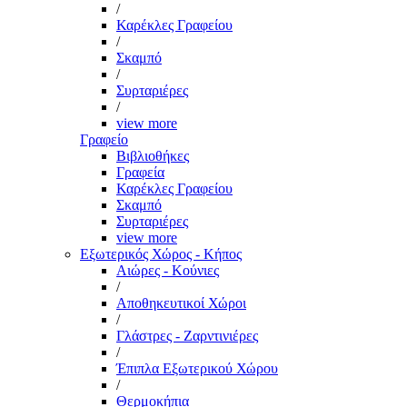
/
Καρέκλες Γραφείου
/
Σκαμπό
/
Συρταριέρες
/
view more
Γραφείο
Βιβλιοθήκες
Γραφεία
Καρέκλες Γραφείου
Σκαμπό
Συρταριέρες
view more
Εξωτερικός Χώρος - Κήπος
Αιώρες - Κούνιες
/
Αποθηκευτικοί Χώροι
/
Γλάστρες - Ζαρντινιέρες
/
Έπιπλα Εξωτερικού Χώρου
/
Θερμοκήπια