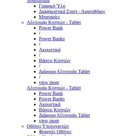
Αναλώσιμα
Γραφική Ύλη
Διαφημιστικά Σταντ - Αφισοθήκες
Μπαταρίες
Αξεσουάρ Κινητών - Tablet
Power Bank
/
Power Banks
/
Ακουστικά
/
Βάσεις Κινητών
/
Διάφορα Αξεσουάρ Tablet
/
view more
Αξεσουάρ Κινητών - Tablet
Power Bank
Power Banks
Ακουστικά
Βάσεις Κινητών
Διάφορα Αξεσουάρ Tablet
view more
Οθόνες Υπολογιστών
Φορητές Οθόνες