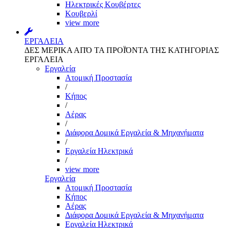
Ηλεκτρικές Κουβέρτες
Κουβερλί
view more
ΕΡΓΑΛΕΙΑ
ΔΕΣ ΜΕΡΙΚΑ ΑΠΌ ΤΑ ΠΡΟΪΌΝΤΑ ΤΗΣ ΚΑΤΗΓΟΡΙΑΣ
ΕΡΓΑΛΕΙΑ
Εργαλεία
Aτομική Προστασία
/
Kήπος
/
Αέρας
/
Διάφορα Δομικά Εργαλεία & Μηχανήματα
/
Εργαλεία Ηλεκτρικά
/
view more
Εργαλεία
Aτομική Προστασία
Kήπος
Αέρας
Διάφορα Δομικά Εργαλεία & Μηχανήματα
Εργαλεία Ηλεκτρικά