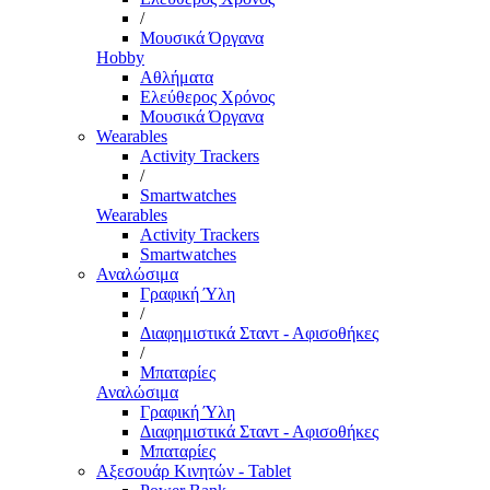
/
Μουσικά Όργανα
Hobby
Αθλήματα
Ελεύθερος Χρόνος
Μουσικά Όργανα
Wearables
Activity Trackers
/
Smartwatches
Wearables
Activity Trackers
Smartwatches
Αναλώσιμα
Γραφική Ύλη
/
Διαφημιστικά Σταντ - Αφισοθήκες
/
Μπαταρίες
Αναλώσιμα
Γραφική Ύλη
Διαφημιστικά Σταντ - Αφισοθήκες
Μπαταρίες
Αξεσουάρ Κινητών - Tablet