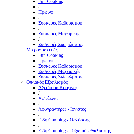
Fun Cooking
/
Πρωινό
/
Συσκευές Καθαρισμού
/
Συσκευές Μαγειρικής
/
Συσκευές Σιδερώματος
Μικροσυσκευές
Fun Cooking
Πρωινό
Συσκευές Καθαρισμού
Συσκευές Μαγειρικής
Συσκευές Σιδερώματος
Οικιακός Εξοπλισμός
Αξεσουάρ Κουζίνας
/
Ασφάλεια
/
Αφυγραντήρες - Ιονιστές
/
Είδη Camping - Θαλάσσης
/
Είδη Camping - Ταξιδιού - Θαλάσσης