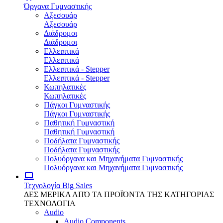
Όργανα Γυμναστικής
Αξεσουάρ
Αξεσουάρ
Διάδρομοι
Διάδρομοι
Ελλειπτικά
Ελλειπτικά
Ελλειπτικά - Stepper
Ελλειπτικά - Stepper
Κωπηλατικές
Κωπηλατικές
Πάγκοι Γυμναστικής
Πάγκοι Γυμναστικής
Παθητική Γυμναστική
Παθητική Γυμναστική
Ποδήλατα Γυμναστικής
Ποδήλατα Γυμναστικής
Πολυόργανα και Μηχανήματα Γυμναστικής
Πολυόργανα και Μηχανήματα Γυμναστικής
Τεχνολογία
Big Sales
ΔΕΣ ΜΕΡΙΚΑ ΑΠΌ ΤΑ ΠΡΟΪΌΝΤΑ ΤΗΣ ΚΑΤΗΓΟΡΙΑΣ
ΤΕΧΝΟΛΟΓΙΑ
Audio
Audio Components