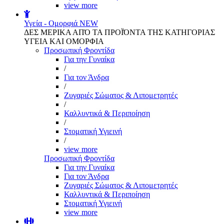
view more
Υγεία - Ομορφιά
NEW
ΔΕΣ ΜΕΡΙΚΑ ΑΠΌ ΤΑ ΠΡΟΪΌΝΤΑ ΤΗΣ ΚΑΤΗΓΟΡΙΑΣ
ΥΓΕΙΑ ΚΑΙ ΟΜΟΡΦΙΑ
Προσωπική Φροντίδα
Για την Γυναίκα
/
Για τον Άνδρα
/
Ζυγαριές Σώματος & Λιπομετρητές
/
Καλλυντικά & Περιποίηση
/
Στοματική Υγιεινή
/
view more
Προσωπική Φροντίδα
Για την Γυναίκα
Για τον Άνδρα
Ζυγαριές Σώματος & Λιπομετρητές
Καλλυντικά & Περιποίηση
Στοματική Υγιεινή
view more