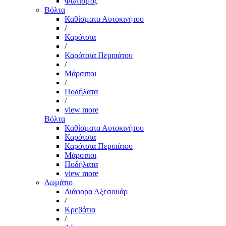
Φωτισμός
Βόλτα
Καθίσματα Αυτοκινήτου
/
Καρότσια
/
Καρότσια Περιπάτου
/
Μάρσιποι
/
Ποδήλατα
/
view more
Βόλτα
Καθίσματα Αυτοκινήτου
Καρότσια
Καρότσια Περιπάτου
Μάρσιποι
Ποδήλατα
view more
Δωμάτιο
Διάφορα Αξεσουάρ
/
Κρεβάτια
/