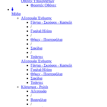
Οθόνες Υπολογιστών
Φορητές Οθόνες
Μόδα
Αξεσουάρ Ένδυσης
Γάντια - Σκούφοι - Κασκόλ
/
Γυαλιά Ηλίου
/
Θήκες - Πορτοφόλια
/
Σακίδια
/
Τσάντες
Αξεσουάρ Ένδυσης
Γάντια - Σκούφοι - Κασκόλ
Γυαλιά Ηλίου
Θήκες - Πορτοφόλια
Σακίδια
Τσάντες
Κόσμημα - Ρολόι
Αξεσουάρ
/
Βραχιόλια
/