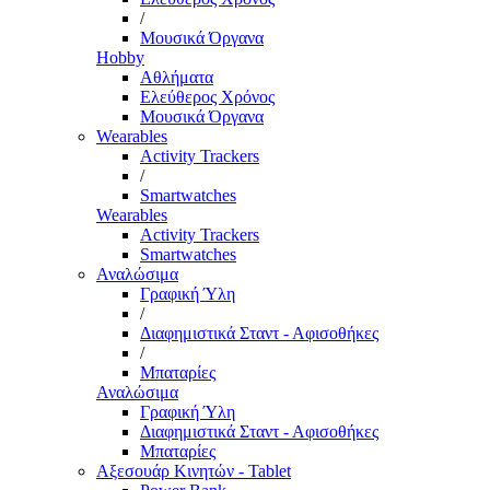
/
Μουσικά Όργανα
Hobby
Αθλήματα
Ελεύθερος Χρόνος
Μουσικά Όργανα
Wearables
Activity Trackers
/
Smartwatches
Wearables
Activity Trackers
Smartwatches
Αναλώσιμα
Γραφική Ύλη
/
Διαφημιστικά Σταντ - Αφισοθήκες
/
Μπαταρίες
Αναλώσιμα
Γραφική Ύλη
Διαφημιστικά Σταντ - Αφισοθήκες
Μπαταρίες
Αξεσουάρ Κινητών - Tablet