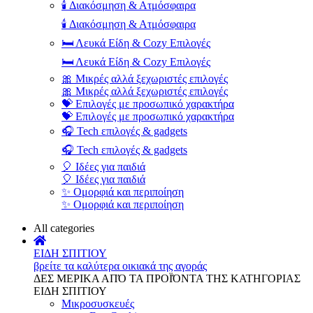
🕯️ Διακόσμηση & Ατμόσφαιρα
🕯️ Διακόσμηση & Ατμόσφαιρα
🛏️ Λευκά Είδη & Cozy Επιλογές
🛏️ Λευκά Είδη & Cozy Επιλογές
🎀 Μικρές αλλά ξεχωριστές επιλογές
🎀 Μικρές αλλά ξεχωριστές επιλογές
💝 Επιλογές με προσωπικό χαρακτήρα
💝 Επιλογές με προσωπικό χαρακτήρα
🎧 Tech επιλογές & gadgets
🎧 Tech επιλογές & gadgets
🎈 Ιδέες για παιδιά
🎈 Ιδέες για παιδιά
✨ Ομορφιά και περιποίηση
✨ Ομορφιά και περιποίηση
All categories
ΕΙΔΗ ΣΠΙΤΙΟΥ
βρείτε τα καλύτερα οικιακά της αγοράς
ΔΕΣ ΜΕΡΙΚΑ ΑΠΌ ΤΑ ΠΡΟΪΌΝΤΑ ΤΗΣ ΚΑΤΗΓΟΡΙΑΣ
ΕΙΔΗ ΣΠΙΤΙΟΥ
Μικροσυσκευές