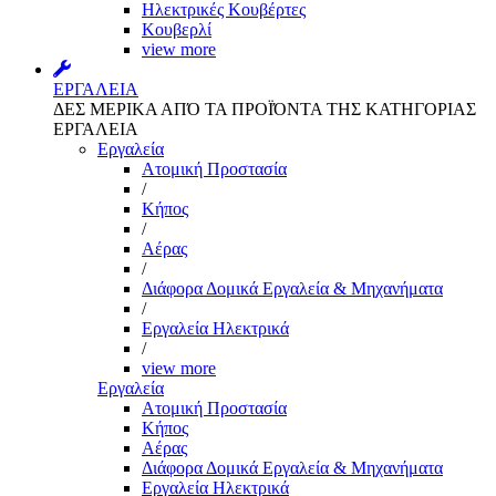
Ηλεκτρικές Κουβέρτες
Κουβερλί
view more
ΕΡΓΑΛΕΙΑ
ΔΕΣ ΜΕΡΙΚΑ ΑΠΌ ΤΑ ΠΡΟΪΌΝΤΑ ΤΗΣ ΚΑΤΗΓΟΡΙΑΣ
ΕΡΓΑΛΕΙΑ
Εργαλεία
Aτομική Προστασία
/
Kήπος
/
Αέρας
/
Διάφορα Δομικά Εργαλεία & Μηχανήματα
/
Εργαλεία Ηλεκτρικά
/
view more
Εργαλεία
Aτομική Προστασία
Kήπος
Αέρας
Διάφορα Δομικά Εργαλεία & Μηχανήματα
Εργαλεία Ηλεκτρικά