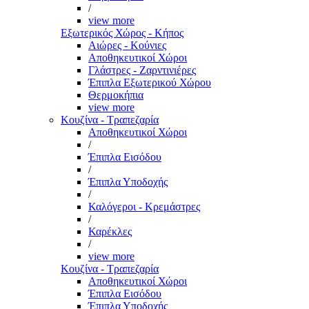
/
view more
Εξωτερικός Χώρος - Κήπος
Αιώρες - Κούνιες
Αποθηκευτικοί Χώροι
Γλάστρες - Ζαρντινιέρες
Έπιπλα Εξωτερικού Χώρου
Θερμοκήπια
view more
Κουζίνα - Τραπεζαρία
Αποθηκευτικοί Χώροι
/
Έπιπλα Εισόδου
/
Έπιπλα Υποδοχής
/
Καλόγεροι - Κρεμάστρες
/
Καρέκλες
/
view more
Κουζίνα - Τραπεζαρία
Αποθηκευτικοί Χώροι
Έπιπλα Εισόδου
Έπιπλα Υποδοχής