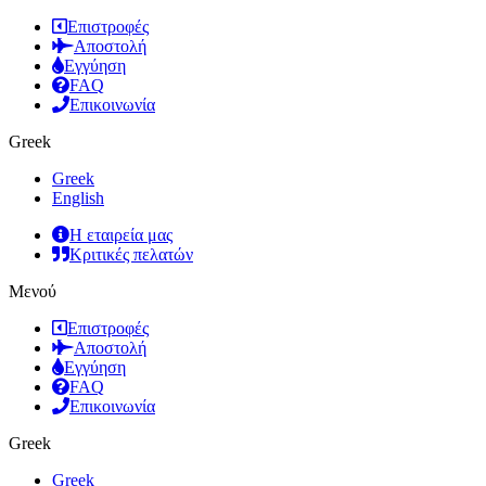
Επιστροφές
Αποστολή
Εγγύηση
FAQ
Επικοινωνία
Greek
Greek
English
Η εταιρεία μας
Κριτικές πελατών
Μενού
Επιστροφές
Αποστολή
Εγγύηση
FAQ
Επικοινωνία
Greek
Greek