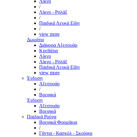
Λίκνο
/
Λίκνο - Ρηλάξ
/
Παιδικά Λευκά Είδη
/
view more
Δωμάτιο
Διάφορα Αξεσουάρ
Κρεβάτια
Λίκνο
Λίκνο - Ρηλάξ
Παιδικά Λευκά Είδη
view more
Ένδυση
Αξεσουάρ
/
Βρεφικά
Ένδυση
Αξεσουάρ
Βρεφικά
Παιδικά Ρούχα
Βρεφικά Φορμάκια
/
Γάντια - Κασκόλ - Σκούφοι