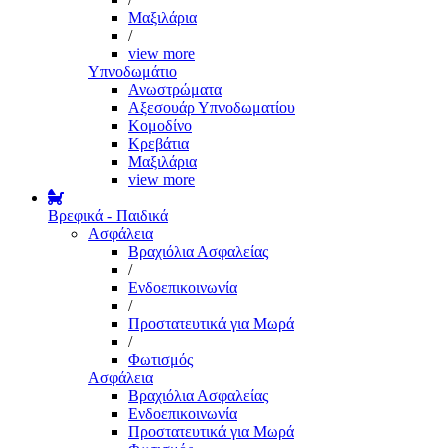
Μαξιλάρια
/
view more
Υπνοδωμάτιο
Ανωστρώματα
Αξεσουάρ Υπνοδωματίου
Κομοδίνο
Κρεβάτια
Μαξιλάρια
view more
Βρεφικά - Παιδικά
Ασφάλεια
Βραχιόλια Ασφαλείας
/
Ενδοεπικοινωνία
/
Προστατευτικά για Μωρά
/
Φωτισμός
Ασφάλεια
Βραχιόλια Ασφαλείας
Ενδοεπικοινωνία
Προστατευτικά για Μωρά