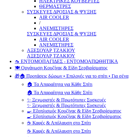
ΗΛΕΚΤΡΙΚΕΣ ΚΟΥΒΕΡΤΕΣ
ΘΕΡΜΑΣΤΡΕΣ
ΣΥΣΚΕΥΕΣ ΔΡΟΣΙΑΣ & ΨΥΞΗΣ
AIR COOLER
/
ΑΝΕΜΙΣΤΗΡΕΣ
ΣΥΣΚΕΥΕΣ ΔΡΟΣΙΑΣ & ΨΥΞΗΣ
AIR COOLER
ΑΝΕΜΙΣΤΗΡΕΣ
ΑΞΕΣΟΥΑΡ ΤΖΑΚΙΟΥ
ΑΞΕΣΟΥΑΡ ΤΖΑΚΙΟΥ
🦟 ΕΝΤΟΜΟΠΑΓΙΔΕΣ - ΕΝΤΟΜΟΑΠΩΘΗΤΙΚΑ
🍽️ Οργάνωση Κουζίνας & Είδη Σερβιρίσματος
🎁🏠 Προτάσεις δώρων • Επιλογές για το σπίτι • Για σένα
🏠 Τα Απαραίτητα για Κάθε Σπίτι
🏠 Τα Απαραίτητα για Κάθε Σπίτι
✨ Ξεχωριστές & Πρωτότυπες Συσκευές
✨ Ξεχωριστές & Πρωτότυπες Συσκευές
🍳 Εξοπλισμός Κουζίνας & Είδη Σερβιρίσματος
🍳 Εξοπλισμός Κουζίνας & Είδη Σερβιρίσματος
☕ Καφές & Απόλαυση στο Σπίτι
☕ Καφές & Απόλαυση στο Σπίτι