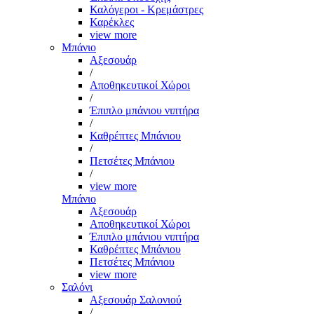
Καλόγεροι - Κρεμάστρες
Καρέκλες
view more
Μπάνιο
Αξεσουάρ
/
Αποθηκευτικοί Χώροι
/
Έπιπλο μπάνιου νιπτήρα
/
Καθρέπτες Μπάνιου
/
Πετσέτες Μπάνιου
/
view more
Μπάνιο
Αξεσουάρ
Αποθηκευτικοί Χώροι
Έπιπλο μπάνιου νιπτήρα
Καθρέπτες Μπάνιου
Πετσέτες Μπάνιου
view more
Σαλόνι
Αξεσουάρ Σαλονιού
/