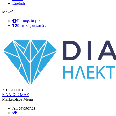
English
Μενού
Η εταιρεία μας
Κριτικές πελατών
2105200013
ΚΑΛΕΣΕ ΜΑΣ
Marketplace Menu
All categories