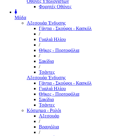
Οθόνες Υπολογιστών
Φορητές Οθόνες
Μόδα
Αξεσουάρ Ένδυσης
Γάντια - Σκούφοι - Κασκόλ
/
Γυαλιά Ηλίου
/
Θήκες - Πορτοφόλια
/
Σακίδια
/
Τσάντες
Αξεσουάρ Ένδυσης
Γάντια - Σκούφοι - Κασκόλ
Γυαλιά Ηλίου
Θήκες - Πορτοφόλια
Σακίδια
Τσάντες
Κόσμημα - Ρολόι
Αξεσουάρ
/
Βραχιόλια
/