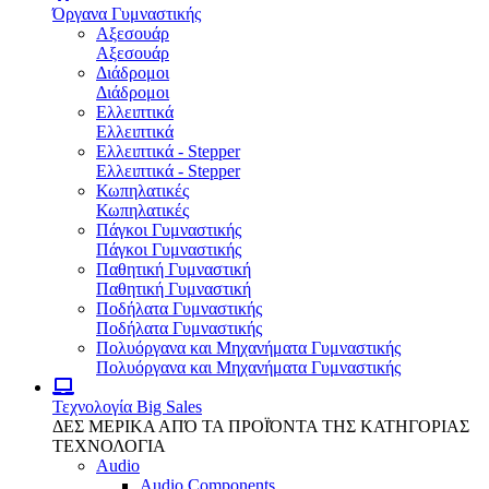
Όργανα Γυμναστικής
Αξεσουάρ
Αξεσουάρ
Διάδρομοι
Διάδρομοι
Ελλειπτικά
Ελλειπτικά
Ελλειπτικά - Stepper
Ελλειπτικά - Stepper
Κωπηλατικές
Κωπηλατικές
Πάγκοι Γυμναστικής
Πάγκοι Γυμναστικής
Παθητική Γυμναστική
Παθητική Γυμναστική
Ποδήλατα Γυμναστικής
Ποδήλατα Γυμναστικής
Πολυόργανα και Μηχανήματα Γυμναστικής
Πολυόργανα και Μηχανήματα Γυμναστικής
Τεχνολογία
Big Sales
ΔΕΣ ΜΕΡΙΚΑ ΑΠΌ ΤΑ ΠΡΟΪΌΝΤΑ ΤΗΣ ΚΑΤΗΓΟΡΙΑΣ
ΤΕΧΝΟΛΟΓΙΑ
Audio
Audio Components