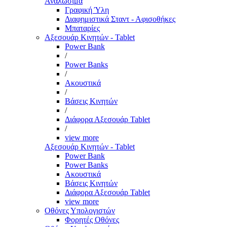
Αναλώσιμα
Γραφική Ύλη
Διαφημιστικά Σταντ - Αφισοθήκες
Μπαταρίες
Αξεσουάρ Κινητών - Tablet
Power Bank
/
Power Banks
/
Ακουστικά
/
Βάσεις Κινητών
/
Διάφορα Αξεσουάρ Tablet
/
view more
Αξεσουάρ Κινητών - Tablet
Power Bank
Power Banks
Ακουστικά
Βάσεις Κινητών
Διάφορα Αξεσουάρ Tablet
view more
Οθόνες Υπολογιστών
Φορητές Οθόνες