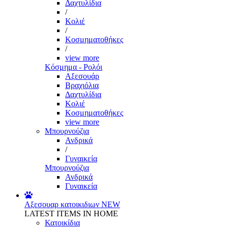
Δαχτυλίδια
/
Κολιέ
/
Κοσμηματοθήκες
/
view more
Κόσμημα - Ρολόι
Αξεσουάρ
Βραχιόλια
Δαχτυλίδια
Κολιέ
Κοσμηματοθήκες
view more
Μπουρνούζια
Ανδρικά
/
Γυναικεία
Μπουρνούζια
Ανδρικά
Γυναικεία
Αξεσουαρ κατοικιδιων
NEW
LATEST ITEMS IN HOME
Κατοικίδια