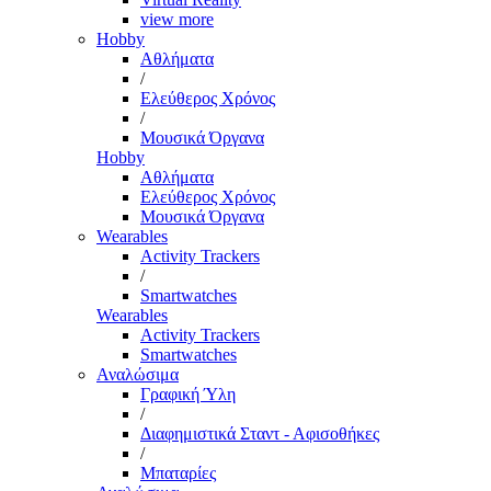
view more
Hobby
Αθλήματα
/
Ελεύθερος Χρόνος
/
Μουσικά Όργανα
Hobby
Αθλήματα
Ελεύθερος Χρόνος
Μουσικά Όργανα
Wearables
Activity Trackers
/
Smartwatches
Wearables
Activity Trackers
Smartwatches
Αναλώσιμα
Γραφική Ύλη
/
Διαφημιστικά Σταντ - Αφισοθήκες
/
Μπαταρίες