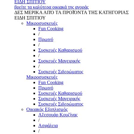
ΕΙΔΗ ΣΠΙΤΙΟΥ
βρείτε τα καλύτερα οικιακά της αγοράς
ΔΕΣ ΜΕΡΙΚΑ ΑΠΌ ΤΑ ΠΡΟΪΌΝΤΑ ΤΗΣ ΚΑΤΗΓΟΡΙΑΣ
ΕΙΔΗ ΣΠΙΤΙΟΥ
Μικροσυσκευές
Fun Cooking
/
Πρωινό
/
Συσκευές Καθαρισμού
/
Συσκευές Μαγειρικής
/
Συσκευές Σιδερώματος
Μικροσυσκευές
Fun Cooking
Πρωινό
Συσκευές Καθαρισμού
Συσκευές Μαγειρικής
Συσκευές Σιδερώματος
Οικιακός Εξοπλισμός
Αξεσουάρ Κουζίνας
/
Ασφάλεια
/