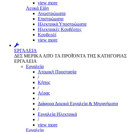
view more
Λευκά Είδη
Ανωστρώματα
Επιστρώματα
Ηλεκτρικά Υποστρώματα
Ηλεκτρικές Κουβέρτες
Κουβερλί
view more
ΕΡΓΑΛΕΙΑ
ΔΕΣ ΜΕΡΙΚΑ ΑΠΌ ΤΑ ΠΡΟΪΌΝΤΑ ΤΗΣ ΚΑΤΗΓΟΡΙΑΣ
ΕΡΓΑΛΕΙΑ
Εργαλεία
Aτομική Προστασία
/
Kήπος
/
Αέρας
/
Διάφορα Δομικά Εργαλεία & Μηχανήματα
/
Εργαλεία Ηλεκτρικά
/
view more
Εργαλεία