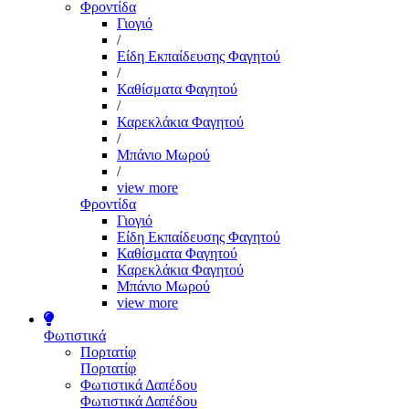
Φροντίδα
Γιογιό
/
Είδη Εκπαίδευσης Φαγητού
/
Καθίσματα Φαγητού
/
Καρεκλάκια Φαγητού
/
Μπάνιο Μωρού
/
view more
Φροντίδα
Γιογιό
Είδη Εκπαίδευσης Φαγητού
Καθίσματα Φαγητού
Καρεκλάκια Φαγητού
Μπάνιο Μωρού
view more
Φωτιστικά
Πορτατίφ
Πορτατίφ
Φωτιστικά Δαπέδου
Φωτιστικά Δαπέδου