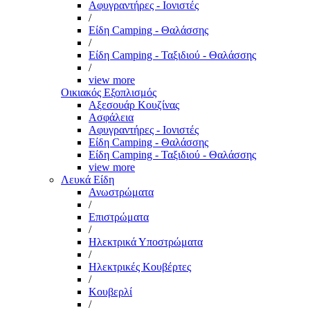
Αφυγραντήρες - Ιονιστές
/
Είδη Camping - Θαλάσσης
/
Είδη Camping - Ταξιδιού - Θαλάσσης
/
view more
Οικιακός Εξοπλισμός
Αξεσουάρ Κουζίνας
Ασφάλεια
Αφυγραντήρες - Ιονιστές
Είδη Camping - Θαλάσσης
Είδη Camping - Ταξιδιού - Θαλάσσης
view more
Λευκά Είδη
Ανωστρώματα
/
Επιστρώματα
/
Ηλεκτρικά Υποστρώματα
/
Ηλεκτρικές Κουβέρτες
/
Κουβερλί
/