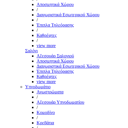
Αποσμητικά Χώρου
/
Διαχωριστικά Εσωτερικού Χώρου
/
Έπιπλα Τηλεόρασης
/
Καθρέφτες
/
view more
Σαλόνι
Αξεσουάρ Σαλονιού
Αποσμητικά Χώρου
Διαχωριστικά Εσωτερικού Χώρου
Έπιπλα Τηλεόρασης
Καθρέφτες
view more
Υπνοδωμάτιο
Ανωστρώματα
/
Αξεσουάρ Υπνοδωματίου
/
Κομοδίνο
/
Κρεβάτια
/