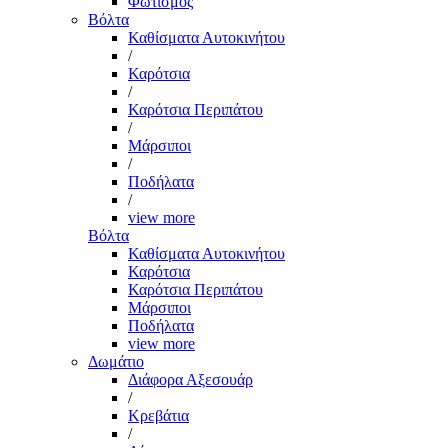
Φωτισμός
Βόλτα
Καθίσματα Αυτοκινήτου
/
Καρότσια
/
Καρότσια Περιπάτου
/
Μάρσιποι
/
Ποδήλατα
/
view more
Βόλτα
Καθίσματα Αυτοκινήτου
Καρότσια
Καρότσια Περιπάτου
Μάρσιποι
Ποδήλατα
view more
Δωμάτιο
Διάφορα Αξεσουάρ
/
Κρεβάτια
/