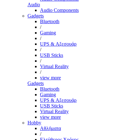
Audio
Audio Components
Gadgets
Bluetooth
/
Gaming
/
UPS & Αξεσουάρ
/
USB Sticks
/
Virtual Reality
/
view more
Gadgets
Bluetooth
Gaming
UPS & Αξεσουάρ
USB Sticks
Virtual Reality
view more
Hobby
Αθλήματα
/
Ελεύθερος Χρόνος