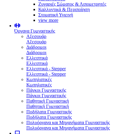
Ζυγαριές Σώματος & Λιπομετρητές
Καλλυντικά & Περιποίηση
Στοματική Υγιεινή
view more
Όργανα Γυμναστικής
Αξεσουάρ
Αξεσουάρ
Διάδρομοι
Διάδρομοι
Ελλειπτικά
Ελλειπτικά
Ελλειπτικά - Stepper
Ελλειπτικά - Stepper
Κωπηλατικές
Κωπηλατικές
Πάγκοι Γυμναστικής
Πάγκοι Γυμναστικής
Παθητική Γυμναστική
Παθητική Γυμναστική
Ποδήλατα Γυμναστικής
Ποδήλατα Γυμναστικής
Πολυόργανα και Μηχανήματα Γυμναστικής
Πολυόργανα και Μηχανήματα Γυμναστικής