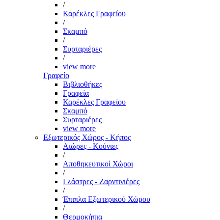
/
Καρέκλες Γραφείου
/
Σκαμπό
/
Συρταριέρες
/
view more
Γραφείο
Βιβλιοθήκες
Γραφεία
Καρέκλες Γραφείου
Σκαμπό
Συρταριέρες
view more
Εξωτερικός Χώρος - Κήπος
Αιώρες - Κούνιες
/
Αποθηκευτικοί Χώροι
/
Γλάστρες - Ζαρντινιέρες
/
Έπιπλα Εξωτερικού Χώρου
/
Θερμοκήπια