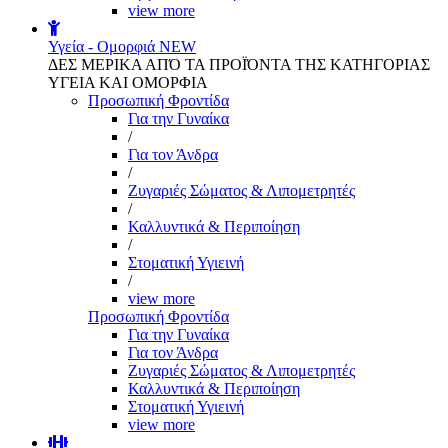
view more
Υγεία - Ομορφιά
NEW
ΔΕΣ ΜΕΡΙΚΑ ΑΠΌ ΤΑ ΠΡΟΪΌΝΤΑ ΤΗΣ ΚΑΤΗΓΟΡΙΑΣ
ΥΓΕΙΑ ΚΑΙ ΟΜΟΡΦΙΑ
Προσωπική Φροντίδα
Για την Γυναίκα
/
Για τον Άνδρα
/
Ζυγαριές Σώματος & Λιπομετρητές
/
Καλλυντικά & Περιποίηση
/
Στοματική Υγιεινή
/
view more
Προσωπική Φροντίδα
Για την Γυναίκα
Για τον Άνδρα
Ζυγαριές Σώματος & Λιπομετρητές
Καλλυντικά & Περιποίηση
Στοματική Υγιεινή
view more