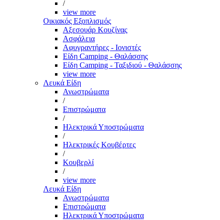
/
view more
Οικιακός Εξοπλισμός
Αξεσουάρ Κουζίνας
Ασφάλεια
Αφυγραντήρες - Ιονιστές
Είδη Camping - Θαλάσσης
Είδη Camping - Ταξιδιού - Θαλάσσης
view more
Λευκά Είδη
Ανωστρώματα
/
Επιστρώματα
/
Ηλεκτρικά Υποστρώματα
/
Ηλεκτρικές Κουβέρτες
/
Κουβερλί
/
view more
Λευκά Είδη
Ανωστρώματα
Επιστρώματα
Ηλεκτρικά Υποστρώματα