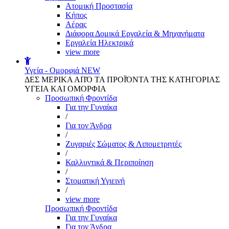
Aτομική Προστασία
Kήπος
Αέρας
Διάφορα Δομικά Εργαλεία & Μηχανήματα
Εργαλεία Ηλεκτρικά
view more
Υγεία - Ομορφιά
NEW
ΔΕΣ ΜΕΡΙΚΑ ΑΠΌ ΤΑ ΠΡΟΪΌΝΤΑ ΤΗΣ ΚΑΤΗΓΟΡΙΑΣ
ΥΓΕΙΑ ΚΑΙ ΟΜΟΡΦΙΑ
Προσωπική Φροντίδα
Για την Γυναίκα
/
Για τον Άνδρα
/
Ζυγαριές Σώματος & Λιπομετρητές
/
Καλλυντικά & Περιποίηση
/
Στοματική Υγιεινή
/
view more
Προσωπική Φροντίδα
Για την Γυναίκα
Για τον Άνδρα