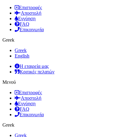
Επιστροφές
Αποστολή
Εγγύηση
FAQ
Επικοινωνία
Greek
Greek
English
Η εταιρεία μας
Κριτικές πελατών
Μενού
Επιστροφές
Αποστολή
Εγγύηση
FAQ
Επικοινωνία
Greek
Greek