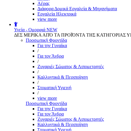
Αέρας
Διάφορα Δομικά Εργαλεία & Μηχανήματα
Εργαλεία Ηλεκτρικά
view more
Υγεία - Ομορφιά
NEW
ΔΕΣ ΜΕΡΙΚΑ ΑΠΌ ΤΑ ΠΡΟΪΌΝΤΑ ΤΗΣ ΚΑΤΗΓΟΡΙΑΣ Υ
Προσωπική Φροντίδα
Για την Γυναίκα
/
Για τον Άνδρα
/
Ζυγαριές Σώματος & Λιπομετρητές
/
Καλλυντικά & Περιποίηση
/
Στοματική Υγιεινή
/
view more
Προσωπική Φροντίδα
Για την Γυναίκα
Για τον Άνδρα
Ζυγαριές Σώματος & Λιπομετρητές
Καλλυντικά & Περιποίηση
Στοματική Υγιεινή