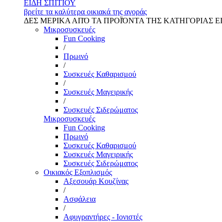
ΕΙΔΗ ΣΠΙΤΙΟΥ
βρείτε τα καλύτερα οικιακά της αγοράς
ΔΕΣ ΜΕΡΙΚΑ ΑΠΌ ΤΑ ΠΡΟΪΌΝΤΑ ΤΗΣ ΚΑΤΗΓΟΡΙΑΣ Ε
Μικροσυσκευές
Fun Cooking
/
Πρωινό
/
Συσκευές Καθαρισμού
/
Συσκευές Μαγειρικής
/
Συσκευές Σιδερώματος
Μικροσυσκευές
Fun Cooking
Πρωινό
Συσκευές Καθαρισμού
Συσκευές Μαγειρικής
Συσκευές Σιδερώματος
Οικιακός Εξοπλισμός
Αξεσουάρ Κουζίνας
/
Ασφάλεια
/
Αφυγραντήρες - Ιονιστές