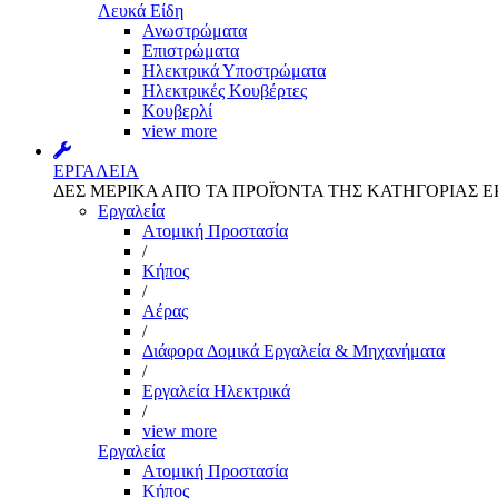
Λευκά Είδη
Ανωστρώματα
Επιστρώματα
Ηλεκτρικά Υποστρώματα
Ηλεκτρικές Κουβέρτες
Κουβερλί
view more
ΕΡΓΑΛΕΙΑ
ΔΕΣ ΜΕΡΙΚΑ ΑΠΌ ΤΑ ΠΡΟΪΌΝΤΑ ΤΗΣ ΚΑΤΗΓΟΡΙΑΣ Ε
Εργαλεία
Aτομική Προστασία
/
Kήπος
/
Αέρας
/
Διάφορα Δομικά Εργαλεία & Μηχανήματα
/
Εργαλεία Ηλεκτρικά
/
view more
Εργαλεία
Aτομική Προστασία
Kήπος