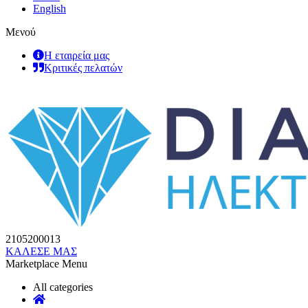
English
Μενού
Η εταιρεία μας
Κριτικές πελατών
2105200013
ΚΑΛΕΣΕ ΜΑΣ
Marketplace Menu
All categories