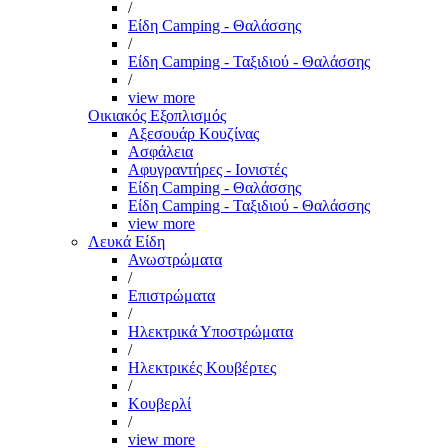
/
Είδη Camping - Θαλάσσης
/
Είδη Camping - Ταξιδιού - Θαλάσσης
/
view more
Οικιακός Εξοπλισμός
Αξεσουάρ Κουζίνας
Ασφάλεια
Αφυγραντήρες - Ιονιστές
Είδη Camping - Θαλάσσης
Είδη Camping - Ταξιδιού - Θαλάσσης
view more
Λευκά Είδη
Ανωστρώματα
/
Επιστρώματα
/
Ηλεκτρικά Υποστρώματα
/
Ηλεκτρικές Κουβέρτες
/
Κουβερλί
/
view more