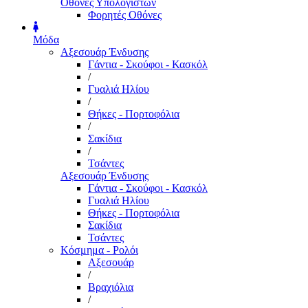
Οθόνες Υπολογιστών
Φορητές Οθόνες
Μόδα
Αξεσουάρ Ένδυσης
Γάντια - Σκούφοι - Κασκόλ
/
Γυαλιά Ηλίου
/
Θήκες - Πορτοφόλια
/
Σακίδια
/
Τσάντες
Αξεσουάρ Ένδυσης
Γάντια - Σκούφοι - Κασκόλ
Γυαλιά Ηλίου
Θήκες - Πορτοφόλια
Σακίδια
Τσάντες
Κόσμημα - Ρολόι
Αξεσουάρ
/
Βραχιόλια
/