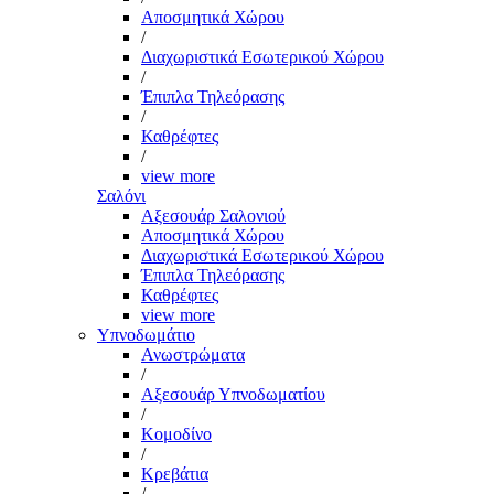
Αποσμητικά Χώρου
/
Διαχωριστικά Εσωτερικού Χώρου
/
Έπιπλα Τηλεόρασης
/
Καθρέφτες
/
view more
Σαλόνι
Αξεσουάρ Σαλονιού
Αποσμητικά Χώρου
Διαχωριστικά Εσωτερικού Χώρου
Έπιπλα Τηλεόρασης
Καθρέφτες
view more
Υπνοδωμάτιο
Ανωστρώματα
/
Αξεσουάρ Υπνοδωματίου
/
Κομοδίνο
/
Κρεβάτια
/