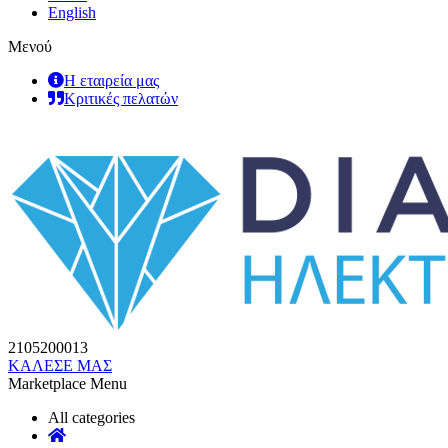
English
Μενού
Η εταιρεία μας
Κριτικές πελατών
2105200013
ΚΑΛΕΣΕ ΜΑΣ
Marketplace Menu
All categories