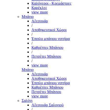
Καλόγεροι - Κρεμάστρες
Καρέκλες
view more
Μπάνιο
Αξεσουάρ
/
Αποθηκευτικοί Χώροι
/
Έπιπλο μπάνιου νιπτήρα
/
Καθρέπτες Μπάνιου
/
Πετσέτες Μπάνιου
/
view more
Μπάνιο
Αξεσουάρ
Αποθηκευτικοί Χώροι
Έπιπλο μπάνιου νιπτήρα
Καθρέπτες Μπάνιου
Πετσέτες Μπάνιου
view more
Σαλόνι
Αξεσουάρ Σαλονιού
/