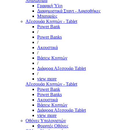
Αναλώσιμα
Γραφική Ύλη
Διαφημιστικά Σταντ - Αφισοθήκες
Μπαταρίες
Αξεσουάρ Κινητών - Tablet
Power Bank
/
Power Banks
/
Ακουστικά
/
Βάσεις Κινητών
/
Διάφορα Αξεσουάρ Tablet
/
view more
Αξεσουάρ Κινητών - Tablet
Power Bank
Power Banks
Ακουστικά
Βάσεις Κινητών
Διάφορα Αξεσουάρ Tablet
view more
Οθόνες Υπολογιστών
Φορητές Οθόνες