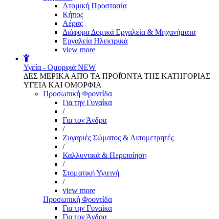
Aτομική Προστασία
Kήπος
Αέρας
Διάφορα Δομικά Εργαλεία & Μηχανήματα
Εργαλεία Ηλεκτρικά
view more
Υγεία - Ομορφιά
NEW
ΔΕΣ ΜΕΡΙΚΑ ΑΠΌ ΤΑ ΠΡΟΪΌΝΤΑ ΤΗΣ ΚΑΤΗΓΟΡΙΑΣ
ΥΓΕΙΑ ΚΑΙ ΟΜΟΡΦΙΑ
Προσωπική Φροντίδα
Για την Γυναίκα
/
Για τον Άνδρα
/
Ζυγαριές Σώματος & Λιπομετρητές
/
Καλλυντικά & Περιποίηση
/
Στοματική Υγιεινή
/
view more
Προσωπική Φροντίδα
Για την Γυναίκα
Για τον Άνδρα