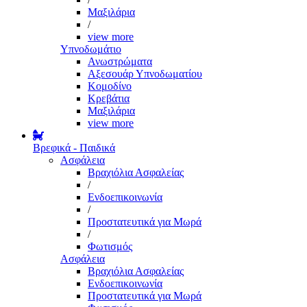
Μαξιλάρια
/
view more
Υπνοδωμάτιο
Ανωστρώματα
Αξεσουάρ Υπνοδωματίου
Κομοδίνο
Κρεβάτια
Μαξιλάρια
view more
Βρεφικά - Παιδικά
Ασφάλεια
Βραχιόλια Ασφαλείας
/
Ενδοεπικοινωνία
/
Προστατευτικά για Μωρά
/
Φωτισμός
Ασφάλεια
Βραχιόλια Ασφαλείας
Ενδοεπικοινωνία
Προστατευτικά για Μωρά