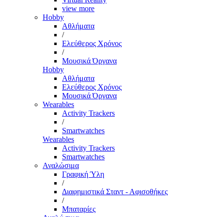
view more
Hobby
Αθλήματα
/
Ελεύθερος Χρόνος
/
Μουσικά Όργανα
Hobby
Αθλήματα
Ελεύθερος Χρόνος
Μουσικά Όργανα
Wearables
Activity Trackers
/
Smartwatches
Wearables
Activity Trackers
Smartwatches
Αναλώσιμα
Γραφική Ύλη
/
Διαφημιστικά Σταντ - Αφισοθήκες
/
Μπαταρίες