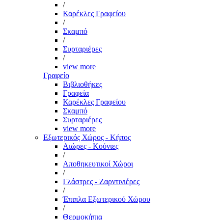
/
Καρέκλες Γραφείου
/
Σκαμπό
/
Συρταριέρες
/
view more
Γραφείο
Βιβλιοθήκες
Γραφεία
Καρέκλες Γραφείου
Σκαμπό
Συρταριέρες
view more
Εξωτερικός Χώρος - Κήπος
Αιώρες - Κούνιες
/
Αποθηκευτικοί Χώροι
/
Γλάστρες - Ζαρντινιέρες
/
Έπιπλα Εξωτερικού Χώρου
/
Θερμοκήπια