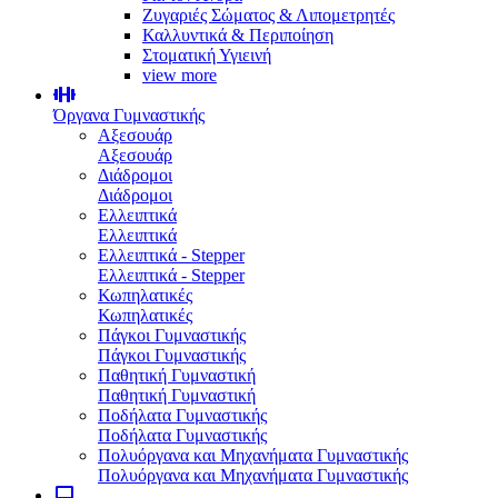
Ζυγαριές Σώματος & Λιπομετρητές
Καλλυντικά & Περιποίηση
Στοματική Υγιεινή
view more
Όργανα Γυμναστικής
Αξεσουάρ
Αξεσουάρ
Διάδρομοι
Διάδρομοι
Ελλειπτικά
Ελλειπτικά
Ελλειπτικά - Stepper
Ελλειπτικά - Stepper
Κωπηλατικές
Κωπηλατικές
Πάγκοι Γυμναστικής
Πάγκοι Γυμναστικής
Παθητική Γυμναστική
Παθητική Γυμναστική
Ποδήλατα Γυμναστικής
Ποδήλατα Γυμναστικής
Πολυόργανα και Μηχανήματα Γυμναστικής
Πολυόργανα και Μηχανήματα Γυμναστικής