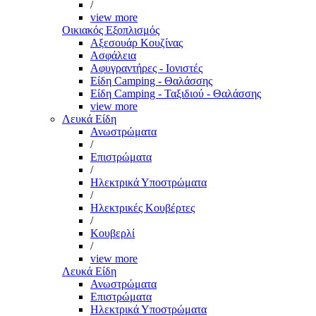
/
view more
Οικιακός Εξοπλισμός
Αξεσουάρ Κουζίνας
Ασφάλεια
Αφυγραντήρες - Ιονιστές
Είδη Camping - Θαλάσσης
Είδη Camping - Ταξιδιού - Θαλάσσης
view more
Λευκά Είδη
Ανωστρώματα
/
Επιστρώματα
/
Ηλεκτρικά Υποστρώματα
/
Ηλεκτρικές Κουβέρτες
/
Κουβερλί
/
view more
Λευκά Είδη
Ανωστρώματα
Επιστρώματα
Ηλεκτρικά Υποστρώματα