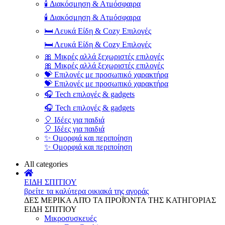
🕯️ Διακόσμηση & Ατμόσφαιρα
🕯️ Διακόσμηση & Ατμόσφαιρα
🛏️ Λευκά Είδη & Cozy Επιλογές
🛏️ Λευκά Είδη & Cozy Επιλογές
🎀 Μικρές αλλά ξεχωριστές επιλογές
🎀 Μικρές αλλά ξεχωριστές επιλογές
💝 Επιλογές με προσωπικό χαρακτήρα
💝 Επιλογές με προσωπικό χαρακτήρα
🎧 Tech επιλογές & gadgets
🎧 Tech επιλογές & gadgets
🎈 Ιδέες για παιδιά
🎈 Ιδέες για παιδιά
✨ Ομορφιά και περιποίηση
✨ Ομορφιά και περιποίηση
All categories
ΕΙΔΗ ΣΠΙΤΙΟΥ
βρείτε τα καλύτερα οικιακά της αγοράς
ΔΕΣ ΜΕΡΙΚΑ ΑΠΌ ΤΑ ΠΡΟΪΌΝΤΑ ΤΗΣ ΚΑΤΗΓΟΡΙΑΣ
ΕΙΔΗ ΣΠΙΤΙΟΥ
Μικροσυσκευές