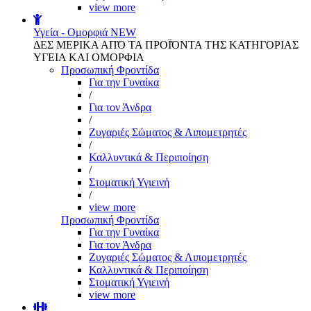
view more
Υγεία - Ομορφιά
NEW
ΔΕΣ ΜΕΡΙΚΑ ΑΠΌ ΤΑ ΠΡΟΪΌΝΤΑ ΤΗΣ ΚΑΤΗΓΟΡΙΑΣ
ΥΓΕΙΑ ΚΑΙ ΟΜΟΡΦΙΑ
Προσωπική Φροντίδα
Για την Γυναίκα
/
Για τον Άνδρα
/
Ζυγαριές Σώματος & Λιπομετρητές
/
Καλλυντικά & Περιποίηση
/
Στοματική Υγιεινή
/
view more
Προσωπική Φροντίδα
Για την Γυναίκα
Για τον Άνδρα
Ζυγαριές Σώματος & Λιπομετρητές
Καλλυντικά & Περιποίηση
Στοματική Υγιεινή
view more