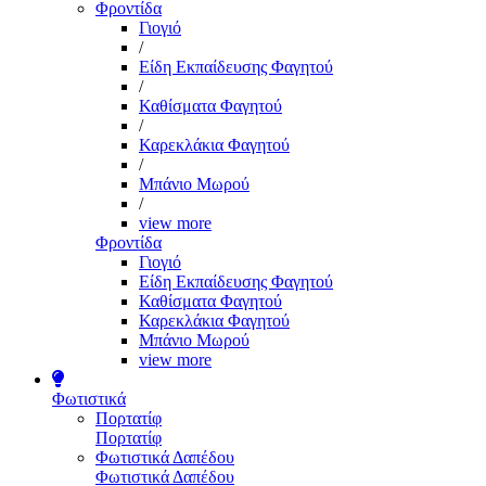
Φροντίδα
Γιογιό
/
Είδη Εκπαίδευσης Φαγητού
/
Καθίσματα Φαγητού
/
Καρεκλάκια Φαγητού
/
Μπάνιο Μωρού
/
view more
Φροντίδα
Γιογιό
Είδη Εκπαίδευσης Φαγητού
Καθίσματα Φαγητού
Καρεκλάκια Φαγητού
Μπάνιο Μωρού
view more
Φωτιστικά
Πορτατίφ
Πορτατίφ
Φωτιστικά Δαπέδου
Φωτιστικά Δαπέδου