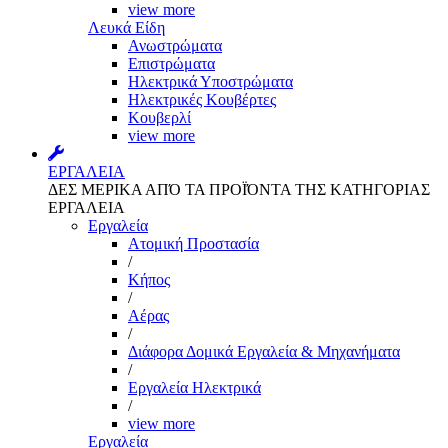
view more
Λευκά Είδη
Ανωστρώματα
Επιστρώματα
Ηλεκτρικά Υποστρώματα
Ηλεκτρικές Κουβέρτες
Κουβερλί
view more
ΕΡΓΑΛΕΙΑ
ΔΕΣ ΜΕΡΙΚΑ ΑΠΌ ΤΑ ΠΡΟΪΌΝΤΑ ΤΗΣ ΚΑΤΗΓΟΡΙΑΣ
ΕΡΓΑΛΕΙΑ
Εργαλεία
Aτομική Προστασία
/
Kήπος
/
Αέρας
/
Διάφορα Δομικά Εργαλεία & Μηχανήματα
/
Εργαλεία Ηλεκτρικά
/
view more
Εργαλεία