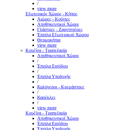
/
view more
Εξωτερικός Χώρος - Κήπος
Αιώρες - Κούνιες
Αποθηκευτικοί Χώροι
Γλάστρες - Ζαρντινιέρες
Έπιπλα Εξωτερικού Χώρου
Θερμοκήπια
view more
Κουζίνα - Τραπεζαρία
Αποθηκευτικοί Χώροι
/
Έπιπλα Εισόδου
/
Έπιπλα Υποδοχής
/
Καλόγεροι - Κρεμάστρες
/
Καρέκλες
/
view more
Κουζίνα - Τραπεζαρία
Αποθηκευτικοί Χώροι
Έπιπλα Εισόδου
Έπιπλα Υποδοχής