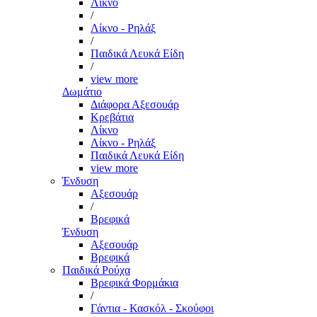
Λίκνο
/
Λίκνο - Ρηλάξ
/
Παιδικά Λευκά Είδη
/
view more
Δωμάτιο
Διάφορα Αξεσουάρ
Κρεβάτια
Λίκνο
Λίκνο - Ρηλάξ
Παιδικά Λευκά Είδη
view more
Ένδυση
Αξεσουάρ
/
Βρεφικά
Ένδυση
Αξεσουάρ
Βρεφικά
Παιδικά Ρούχα
Βρεφικά Φορμάκια
/
Γάντια - Κασκόλ - Σκούφοι