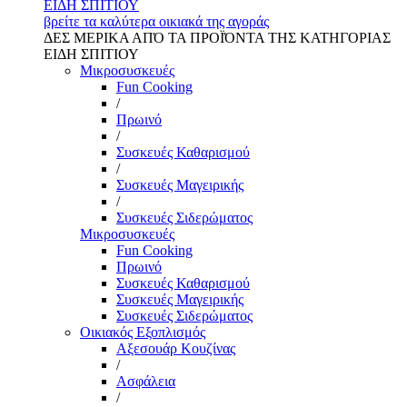
ΕΙΔΗ ΣΠΙΤΙΟΥ
βρείτε τα καλύτερα οικιακά της αγοράς
ΔΕΣ ΜΕΡΙΚΑ ΑΠΌ ΤΑ ΠΡΟΪΌΝΤΑ ΤΗΣ ΚΑΤΗΓΟΡΙΑΣ
ΕΙΔΗ ΣΠΙΤΙΟΥ
Μικροσυσκευές
Fun Cooking
/
Πρωινό
/
Συσκευές Καθαρισμού
/
Συσκευές Μαγειρικής
/
Συσκευές Σιδερώματος
Μικροσυσκευές
Fun Cooking
Πρωινό
Συσκευές Καθαρισμού
Συσκευές Μαγειρικής
Συσκευές Σιδερώματος
Οικιακός Εξοπλισμός
Αξεσουάρ Κουζίνας
/
Ασφάλεια
/