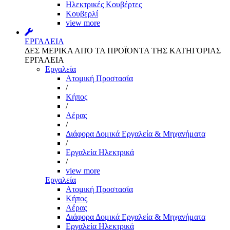
Ηλεκτρικές Κουβέρτες
Κουβερλί
view more
ΕΡΓΑΛΕΙΑ
ΔΕΣ ΜΕΡΙΚΑ ΑΠΌ ΤΑ ΠΡΟΪΌΝΤΑ ΤΗΣ ΚΑΤΗΓΟΡΙΑΣ
ΕΡΓΑΛΕΙΑ
Εργαλεία
Aτομική Προστασία
/
Kήπος
/
Αέρας
/
Διάφορα Δομικά Εργαλεία & Μηχανήματα
/
Εργαλεία Ηλεκτρικά
/
view more
Εργαλεία
Aτομική Προστασία
Kήπος
Αέρας
Διάφορα Δομικά Εργαλεία & Μηχανήματα
Εργαλεία Ηλεκτρικά