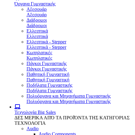
Όργανα Γυμναστικής
Αξεσουάρ
Αξεσουάρ
Διάδρομοι
Διάδρομοι
Ελλειπτικά
Ελλειπτικά
Ελλειπτικά - Stepper
Ελλειπτικά - Stepper
Κωπηλατικές
Κωπηλατικές
Πάγκοι Γυμναστικής
Πάγκοι Γυμναστικής
Παθητική Γυμναστική
Παθητική Γυμναστική
Ποδήλατα Γυμναστικής
Ποδήλατα Γυμναστικής
Πολυόργανα και Μηχανήματα Γυμναστικής
Πολυόργανα και Μηχανήματα Γυμναστικής
Τεχνολογία
Big Sales
ΔΕΣ ΜΕΡΙΚΑ ΑΠΌ ΤΑ ΠΡΟΪΌΝΤΑ ΤΗΣ ΚΑΤΗΓΟΡΙΑΣ
ΤΕΧΝΟΛΟΓΙΑ
Audio
Audio Components