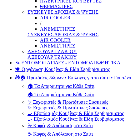
ΗΛΕΚΤΡΙΚΕΣ ΚΟΥΒΕΡΤΕΣ
ΘΕΡΜΑΣΤΡΕΣ
ΣΥΣΚΕΥΕΣ ΔΡΟΣΙΑΣ & ΨΥΞΗΣ
AIR COOLER
/
ΑΝΕΜΙΣΤΗΡΕΣ
ΣΥΣΚΕΥΕΣ ΔΡΟΣΙΑΣ & ΨΥΞΗΣ
AIR COOLER
ΑΝΕΜΙΣΤΗΡΕΣ
ΑΞΕΣΟΥΑΡ ΤΖΑΚΙΟΥ
ΑΞΕΣΟΥΑΡ ΤΖΑΚΙΟΥ
🦟 ΕΝΤΟΜΟΠΑΓΙΔΕΣ - ΕΝΤΟΜΟΑΠΩΘΗΤΙΚΑ
🍽️ Οργάνωση Κουζίνας & Είδη Σερβιρίσματος
🎁🏠 Προτάσεις δώρων • Επιλογές για το σπίτι • Για σένα
🏠 Τα Απαραίτητα για Κάθε Σπίτι
🏠 Τα Απαραίτητα για Κάθε Σπίτι
✨ Ξεχωριστές & Πρωτότυπες Συσκευές
✨ Ξεχωριστές & Πρωτότυπες Συσκευές
🍳 Εξοπλισμός Κουζίνας & Είδη Σερβιρίσματος
🍳 Εξοπλισμός Κουζίνας & Είδη Σερβιρίσματος
☕ Καφές & Απόλαυση στο Σπίτι
☕ Καφές & Απόλαυση στο Σπίτι