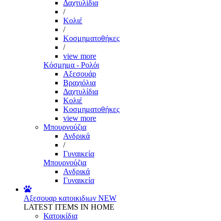
Δαχτυλίδια
/
Κολιέ
/
Κοσμηματοθήκες
/
view more
Κόσμημα - Ρολόι
Αξεσουάρ
Βραχιόλια
Δαχτυλίδια
Κολιέ
Κοσμηματοθήκες
view more
Μπουρνούζια
Ανδρικά
/
Γυναικεία
Μπουρνούζια
Ανδρικά
Γυναικεία
Αξεσουαρ κατοικιδιων
NEW
LATEST ITEMS IN HOME
Κατοικίδια