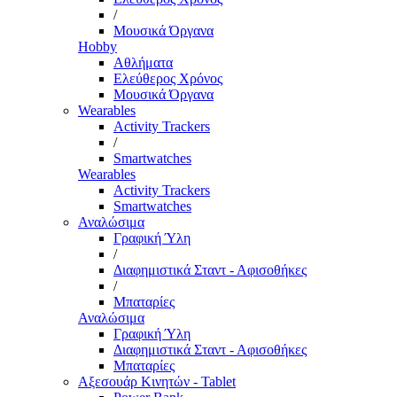
/
Μουσικά Όργανα
Hobby
Αθλήματα
Ελεύθερος Χρόνος
Μουσικά Όργανα
Wearables
Activity Trackers
/
Smartwatches
Wearables
Activity Trackers
Smartwatches
Αναλώσιμα
Γραφική Ύλη
/
Διαφημιστικά Σταντ - Αφισοθήκες
/
Μπαταρίες
Αναλώσιμα
Γραφική Ύλη
Διαφημιστικά Σταντ - Αφισοθήκες
Μπαταρίες
Αξεσουάρ Κινητών - Tablet