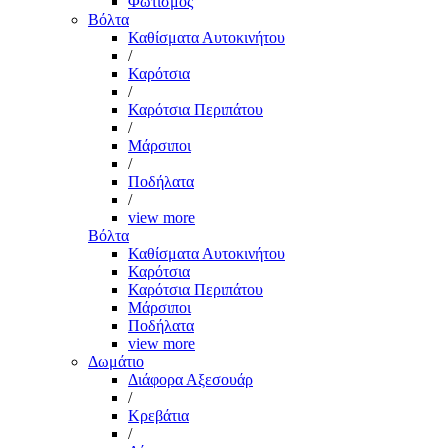
Φωτισμός
Βόλτα
Καθίσματα Αυτοκινήτου
/
Καρότσια
/
Καρότσια Περιπάτου
/
Μάρσιποι
/
Ποδήλατα
/
view more
Βόλτα
Καθίσματα Αυτοκινήτου
Καρότσια
Καρότσια Περιπάτου
Μάρσιποι
Ποδήλατα
view more
Δωμάτιο
Διάφορα Αξεσουάρ
/
Κρεβάτια
/