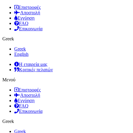
Επιστροφές
Αποστολή
Εγγύηση
FAQ
Επικοινωνία
Greek
Greek
English
Η εταιρεία μας
Κριτικές πελατών
Μενού
Επιστροφές
Αποστολή
Εγγύηση
FAQ
Επικοινωνία
Greek
Greek