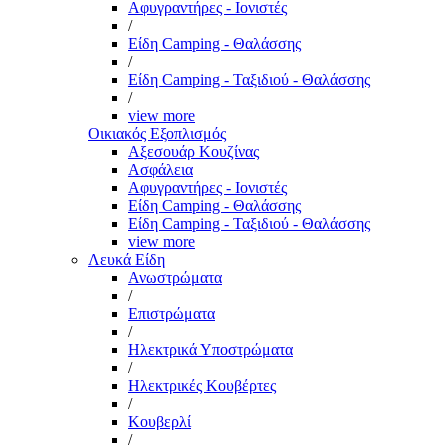
Αφυγραντήρες - Ιονιστές
/
Είδη Camping - Θαλάσσης
/
Είδη Camping - Ταξιδιού - Θαλάσσης
/
view more
Οικιακός Εξοπλισμός
Αξεσουάρ Κουζίνας
Ασφάλεια
Αφυγραντήρες - Ιονιστές
Είδη Camping - Θαλάσσης
Είδη Camping - Ταξιδιού - Θαλάσσης
view more
Λευκά Είδη
Ανωστρώματα
/
Επιστρώματα
/
Ηλεκτρικά Υποστρώματα
/
Ηλεκτρικές Κουβέρτες
/
Κουβερλί
/