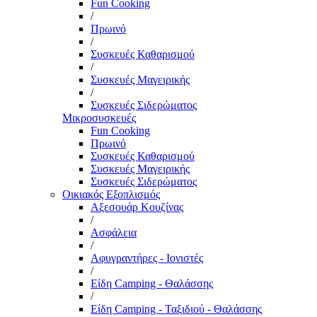
Fun Cooking
/
Πρωινό
/
Συσκευές Καθαρισμού
/
Συσκευές Μαγειρικής
/
Συσκευές Σιδερώματος
Μικροσυσκευές
Fun Cooking
Πρωινό
Συσκευές Καθαρισμού
Συσκευές Μαγειρικής
Συσκευές Σιδερώματος
Οικιακός Εξοπλισμός
Αξεσουάρ Κουζίνας
/
Ασφάλεια
/
Αφυγραντήρες - Ιονιστές
/
Είδη Camping - Θαλάσσης
/
Είδη Camping - Ταξιδιού - Θαλάσσης