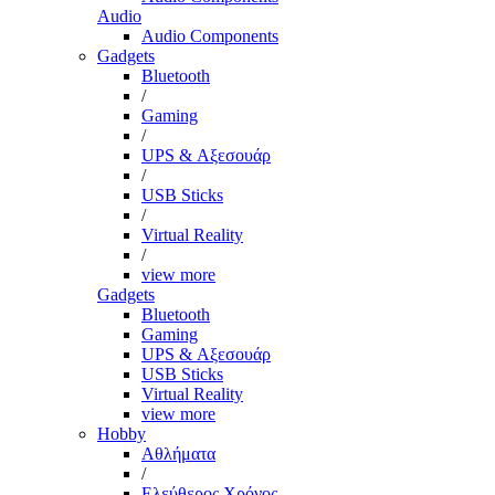
Audio
Audio Components
Gadgets
Bluetooth
/
Gaming
/
UPS & Αξεσουάρ
/
USB Sticks
/
Virtual Reality
/
view more
Gadgets
Bluetooth
Gaming
UPS & Αξεσουάρ
USB Sticks
Virtual Reality
view more
Hobby
Αθλήματα
/
Ελεύθερος Χρόνος