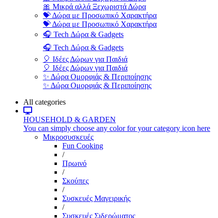
🎀 Μικρά αλλά Ξεχωριστά Δώρα
💝 Δώρα με Προσωπικό Χαρακτήρα
💝 Δώρα με Προσωπικό Χαρακτήρα
🎧 Tech Δώρα & Gadgets
🎧 Tech Δώρα & Gadgets
🎈 Ιδέες Δώρων για Παιδιά
🎈 Ιδέες Δώρων για Παιδιά
✨ Δώρα Ομορφιάς & Περιποίησης
✨ Δώρα Ομορφιάς & Περιποίησης
All categories
HOUSEHOLD & GARDEN
You can simply choose any color for your category icon here
Μικροσυσκευές
Fun Cooking
/
Πρωινό
/
Σκούπες
/
Συσκευές Μαγειρικής
/
Συσκευές Σιδερώματος