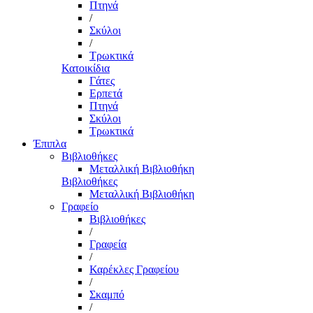
Πτηνά
/
Σκύλοι
/
Τρωκτικά
Κατοικίδια
Γάτες
Ερπετά
Πτηνά
Σκύλοι
Τρωκτικά
Έπιπλα
Βιβλιοθήκες
Μεταλλική Βιβλιοθήκη
Βιβλιοθήκες
Μεταλλική Βιβλιοθήκη
Γραφείο
Βιβλιοθήκες
/
Γραφεία
/
Καρέκλες Γραφείου
/
Σκαμπό
/