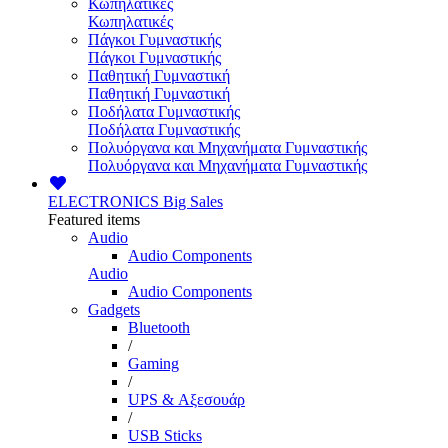
Κωπηλατικές
Κωπηλατικές
Πάγκοι Γυμναστικής
Πάγκοι Γυμναστικής
Παθητική Γυμναστική
Παθητική Γυμναστική
Ποδήλατα Γυμναστικής
Ποδήλατα Γυμναστικής
Πολυόργανα και Μηχανήματα Γυμναστικής
Πολυόργανα και Μηχανήματα Γυμναστικής
ELECTRONICS
Big Sales
Featured items
Audio
Audio Components
Audio
Audio Components
Gadgets
Bluetooth
/
Gaming
/
UPS & Αξεσουάρ
/
USB Sticks