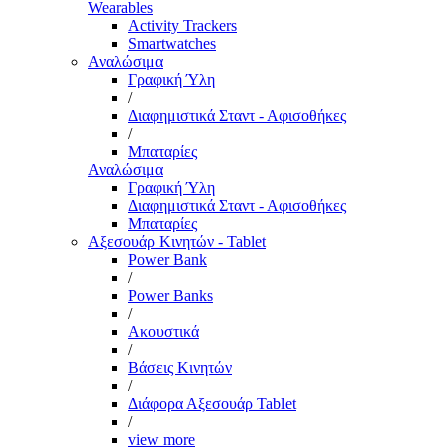
Wearables
Activity Trackers
Smartwatches
Αναλώσιμα
Γραφική Ύλη
/
Διαφημιστικά Σταντ - Αφισοθήκες
/
Μπαταρίες
Αναλώσιμα
Γραφική Ύλη
Διαφημιστικά Σταντ - Αφισοθήκες
Μπαταρίες
Αξεσουάρ Κινητών - Tablet
Power Bank
/
Power Banks
/
Ακουστικά
/
Βάσεις Κινητών
/
Διάφορα Αξεσουάρ Tablet
/
view more