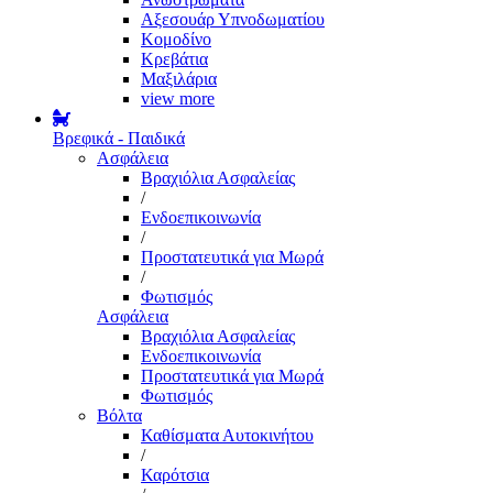
Αξεσουάρ Υπνοδωματίου
Κομοδίνο
Κρεβάτια
Μαξιλάρια
view more
Βρεφικά - Παιδικά
Ασφάλεια
Βραχιόλια Ασφαλείας
/
Ενδοεπικοινωνία
/
Προστατευτικά για Μωρά
/
Φωτισμός
Ασφάλεια
Βραχιόλια Ασφαλείας
Ενδοεπικοινωνία
Προστατευτικά για Μωρά
Φωτισμός
Βόλτα
Καθίσματα Αυτοκινήτου
/
Καρότσια