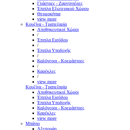
Γλάστρες - Ζαρντινιέρες
Έπιπλα Εξωτερικού Χώρου
Θερμοκήπια
view more
Κουζίνα - Τραπεζαρία
Αποθηκευτικοί Χώροι
/
Έπιπλα Εισόδου
/
Έπιπλα Υποδοχής
/
Καλόγεροι - Κρεμάστρες
/
Καρέκλες
/
view more
Κουζίνα - Τραπεζαρία
Αποθηκευτικοί Χώροι
Έπιπλα Εισόδου
Έπιπλα Υποδοχής
Καλόγεροι - Κρεμάστρες
Καρέκλες
view more
Μπάνιο
Αξεσουάρ