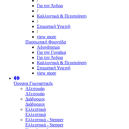
/
Για τον Άνδρα
/
Καλλυντικά & Περιποίηση
/
Στοματική Υγιεινή
/
view more
Προσωπική Φροντίδα
Αδυνάτισμα
Για την Γυναίκα
Για τον Άνδρα
Καλλυντικά & Περιποίηση
Στοματική Υγιεινή
view more
Όργανα Γυμναστικής
Αξεσουάρ
Αξεσουάρ
Διάδρομοι
Διάδρομοι
Ελλειπτικά
Ελλειπτικά
Ελλειπτικά - Stepper
Ελλειπτικά - Stepper