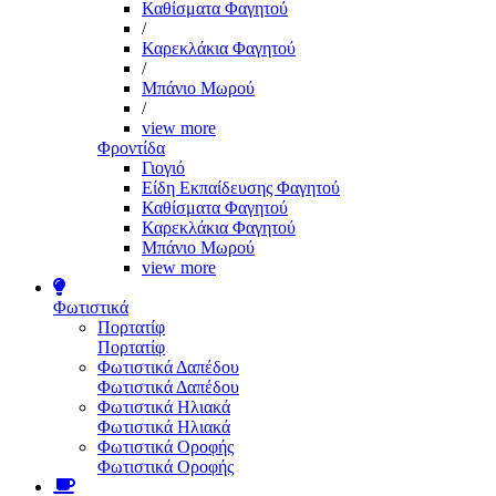
Καθίσματα Φαγητού
/
Καρεκλάκια Φαγητού
/
Μπάνιο Μωρού
/
view more
Φροντίδα
Γιογιό
Είδη Εκπαίδευσης Φαγητού
Καθίσματα Φαγητού
Καρεκλάκια Φαγητού
Μπάνιο Μωρού
view more
Φωτιστικά
Πορτατίφ
Πορτατίφ
Φωτιστικά Δαπέδου
Φωτιστικά Δαπέδου
Φωτιστικά Ηλιακά
Φωτιστικά Ηλιακά
Φωτιστικά Οροφής
Φωτιστικά Οροφής