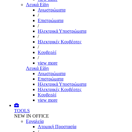
Λευκά Είδη
Ανωστρώματα
/
Επιστρώματα
/
Ηλεκτρικά Υποστρώματα
/
Ηλεκτρικές Κουβέρτες
/
Κουβερλί
/
view more
Λευκά Είδη
Ανωστρώματα
Επιστρώματα
Ηλεκτρικά Υποστρώματα
Ηλεκτρικές Κουβέρτες
Κουβερλί
view more
TOOLS
NEW IN OFFICE
Εργαλεία
Aτομική Προστασία
/