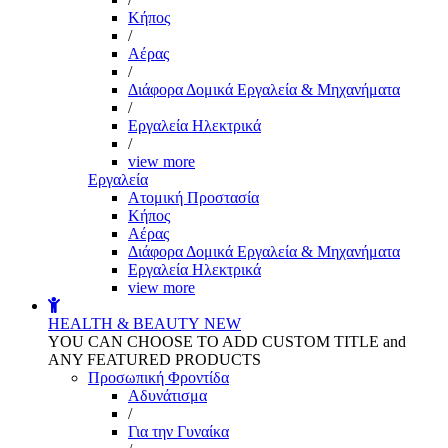
Kήπος
/
Αέρας
/
Διάφορα Δομικά Εργαλεία & Μηχανήματα
/
Εργαλεία Ηλεκτρικά
/
view more
Εργαλεία
Aτομική Προστασία
Kήπος
Αέρας
Διάφορα Δομικά Εργαλεία & Μηχανήματα
Εργαλεία Ηλεκτρικά
view more
HEALTH & BEAUTY
NEW
YOU CAN CHOOSE TO ADD CUSTOM TITLE and
ANY FEATURED PRODUCTS
Προσωπική Φροντίδα
Αδυνάτισμα
/
Για την Γυναίκα