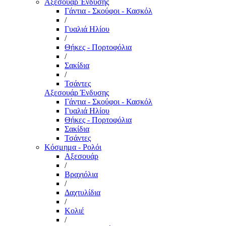
Αξεσουάρ Ένδυσης
Γάντια - Σκούφοι - Κασκόλ
/
Γυαλιά Ηλίου
/
Θήκες - Πορτοφόλια
/
Σακίδια
/
Τσάντες
Αξεσουάρ Ένδυσης
Γάντια - Σκούφοι - Κασκόλ
Γυαλιά Ηλίου
Θήκες - Πορτοφόλια
Σακίδια
Τσάντες
Κόσμημα - Ρολόι
Αξεσουάρ
/
Βραχιόλια
/
Δαχτυλίδια
/
Κολιέ
/