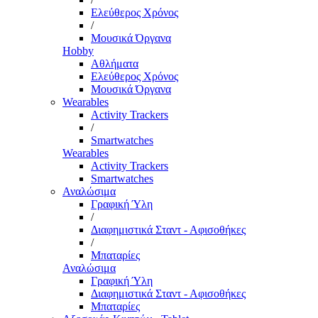
Ελεύθερος Χρόνος
/
Μουσικά Όργανα
Hobby
Αθλήματα
Ελεύθερος Χρόνος
Μουσικά Όργανα
Wearables
Activity Trackers
/
Smartwatches
Wearables
Activity Trackers
Smartwatches
Αναλώσιμα
Γραφική Ύλη
/
Διαφημιστικά Σταντ - Αφισοθήκες
/
Μπαταρίες
Αναλώσιμα
Γραφική Ύλη
Διαφημιστικά Σταντ - Αφισοθήκες
Μπαταρίες