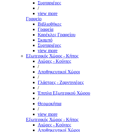
Συρταριέρες
/
view more
Γραφείο
Βιβλιοθήκες
Γραφεία
Καρέκλες Γραφείου
Σκαμπό
Συρταριέρες
view more
Εξωτερικός Χώρος - Κήπος
Αιώρες - Κούνιες
/
Αποθηκευτικοί Χώροι
/
Γλάστρες - Ζαρντινιέρες
/
Έπιπλα Εξωτερικού Χώρου
/
Θερμοκήπια
/
view more
Εξωτερικός Χώρος - Κήπος
Αιώρες - Κούνιες
Αποθηκευτικοί Χώροι