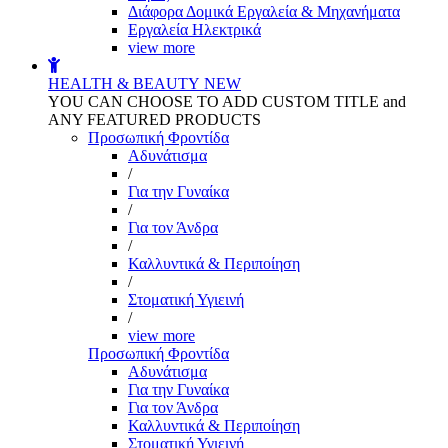
Διάφορα Δομικά Εργαλεία & Μηχανήματα
Εργαλεία Ηλεκτρικά
view more
HEALTH & BEAUTY
NEW
YOU CAN CHOOSE TO ADD CUSTOM TITLE and
ANY FEATURED PRODUCTS
Προσωπική Φροντίδα
Αδυνάτισμα
/
Για την Γυναίκα
/
Για τον Άνδρα
/
Καλλυντικά & Περιποίηση
/
Στοματική Υγιεινή
/
view more
Προσωπική Φροντίδα
Αδυνάτισμα
Για την Γυναίκα
Για τον Άνδρα
Καλλυντικά & Περιποίηση
Στοματική Υγιεινή