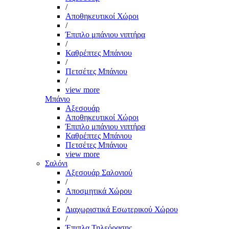
/
Αποθηκευτικοί Χώροι
/
Έπιπλο μπάνιου νιπτήρα
/
Καθρέπτες Μπάνιου
/
Πετσέτες Μπάνιου
/
view more
Μπάνιο
Αξεσουάρ
Αποθηκευτικοί Χώροι
Έπιπλο μπάνιου νιπτήρα
Καθρέπτες Μπάνιου
Πετσέτες Μπάνιου
view more
Σαλόνι
Αξεσουάρ Σαλονιού
/
Αποσμητικά Χώρου
/
Διαχωριστικά Εσωτερικού Χώρου
/
Έπιπλα Τηλεόρασης