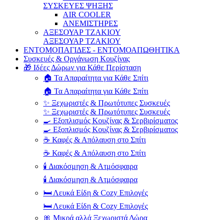
ΣΥΣΚΕΥΕΣ ΨΗΞΗΣ
AIR COOLER
ΑΝΕΜΙΣΤΗΡΕΣ
ΑΞΕΣΟΥΑΡ ΤΖΑΚΙΟΥ
ΑΞΕΣΟΥΑΡ ΤΖΑΚΙΟΥ
ΕΝΤΟΜΟΠΑΓΙΔΕΣ - ΕΝΤΟΜΟΑΠΩΘΗΤΙΚΑ
Συσκευές & Οργάνωση Κουζίνας
🎁 Ιδέες Δώρων για Κάθε Περίσταση
🏠 Τα Απαραίτητα για Κάθε Σπίτι
🏠 Τα Απαραίτητα για Κάθε Σπίτι
✨ Ξεχωριστές & Πρωτότυπες Συσκευές
✨ Ξεχωριστές & Πρωτότυπες Συσκευές
🍳 Εξοπλισμός Κουζίνας & Σερβιρίσματος
🍳 Εξοπλισμός Κουζίνας & Σερβιρίσματος
☕ Καφές & Απόλαυση στο Σπίτι
☕ Καφές & Απόλαυση στο Σπίτι
🕯️ Διακόσμηση & Ατμόσφαιρα
🕯️ Διακόσμηση & Ατμόσφαιρα
🛏️ Λευκά Είδη & Cozy Επιλογές
🛏️ Λευκά Είδη & Cozy Επιλογές
🎀 Μικρά αλλά Ξεχωριστά Δώρα