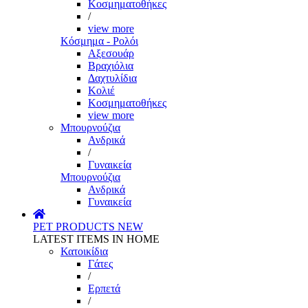
Κοσμηματοθήκες
/
view more
Κόσμημα - Ρολόι
Αξεσουάρ
Βραχιόλια
Δαχτυλίδια
Κολιέ
Κοσμηματοθήκες
view more
Μπουρνούζια
Ανδρικά
/
Γυναικεία
Μπουρνούζια
Ανδρικά
Γυναικεία
PET PRODUCTS
NEW
LATEST ITEMS IN HOME
Κατοικίδια
Γάτες
/
Ερπετά
/