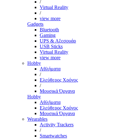
/
Virtual Reality
/
view more
Gadgets
Bluetooth
Gaming
UPS & Αξεσουάρ
USB Sticks
Virtual Reality
view more
Hobby
Αθλήματα
/
Ελεύθερος Χρόνος
/
Μουσικά Όργανα
Hobby
Αθλήματα
Ελεύθερος Χρόνος
Μουσικά Όργανα
Wearables
Activity Trackers
/
Smartwatches