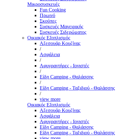
Μικροσυσκευές
Fun Cooking
Πρωινό
Σκούπες
Συσκευές Μαγειρικής
Συσκευές Σιδερώματος
Οικιακός Εξοπλισμός
Αξεσουάρ Κουζίνας
/
Ασφάλεια
/
Αφυγραντήρες - Ιονιστές
/
Είδη Camping - Θαλάσσης
/
Είδη Camping - Ταξιδιού - Θαλάσσης
/
view more
Οικιακός Εξοπλισμός
Αξεσουάρ Κουζίνας
Ασφάλεια
Αφυγραντήρες - Ιονιστές
Είδη Camping - Θαλάσσης
Είδη Camping - Ταξιδιού - Θαλάσσης
view more