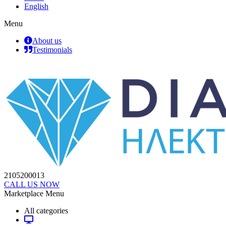
English
Menu
About us
Testimonials
2105200013
CALL US NOW
Marketplace Menu
All categories