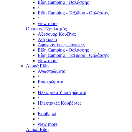
Είδη Camping - Θαλάσσης
/
Είδη Camping - Ταξιδιού - Θαλάσσης
/
view more
Οικιακός Εξοπλισμός
Αξεσουάρ Κουζίνας
Ασφάλεια
Αφυγραντήρες - Ιονιστές
Είδη Camping - Θαλάσσης
Είδη Camping - Ταξιδιού - Θαλάσσης
view more
Λευκά Είδη
Ανωστρώματα
/
Επιστρώματα
/
Ηλεκτρικά Υποστρώματα
/
Ηλεκτρικές Κουβέρτες
/
Κουβερλί
/
view more
Λευκά Είδη