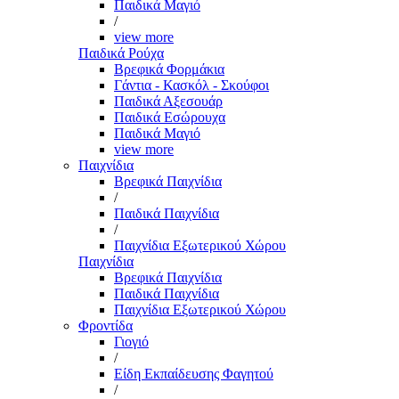
Παιδικά Μαγιό
/
view more
Παιδικά Ρούχα
Βρεφικά Φορμάκια
Γάντια - Κασκόλ - Σκούφοι
Παιδικά Αξεσουάρ
Παιδικά Εσώρουχα
Παιδικά Μαγιό
view more
Παιχνίδια
Βρεφικά Παιχνίδια
/
Παιδικά Παιχνίδια
/
Παιχνίδια Εξωτερικού Χώρου
Παιχνίδια
Βρεφικά Παιχνίδια
Παιδικά Παιχνίδια
Παιχνίδια Εξωτερικού Χώρου
Φροντίδα
Γιογιό
/
Είδη Εκπαίδευσης Φαγητού
/