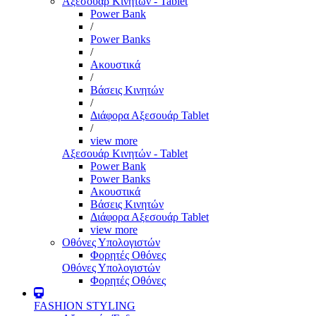
Αξεσουάρ Κινητών - Tablet
Power Bank
/
Power Banks
/
Ακουστικά
/
Βάσεις Κινητών
/
Διάφορα Αξεσουάρ Tablet
/
view more
Αξεσουάρ Κινητών - Tablet
Power Bank
Power Banks
Ακουστικά
Βάσεις Κινητών
Διάφορα Αξεσουάρ Tablet
view more
Οθόνες Υπολογιστών
Φορητές Οθόνες
Οθόνες Υπολογιστών
Φορητές Οθόνες
FASHION STYLING