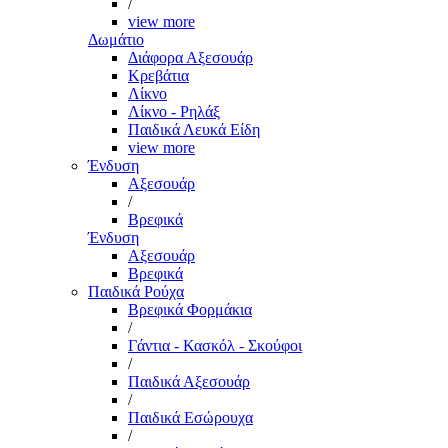
/
view more
Δωμάτιο
Διάφορα Αξεσουάρ
Κρεβάτια
Λίκνο
Λίκνο - Ρηλάξ
Παιδικά Λευκά Είδη
view more
Ένδυση
Αξεσουάρ
/
Βρεφικά
Ένδυση
Αξεσουάρ
Βρεφικά
Παιδικά Ρούχα
Βρεφικά Φορμάκια
/
Γάντια - Κασκόλ - Σκούφοι
/
Παιδικά Αξεσουάρ
/
Παιδικά Εσώρουχα
/