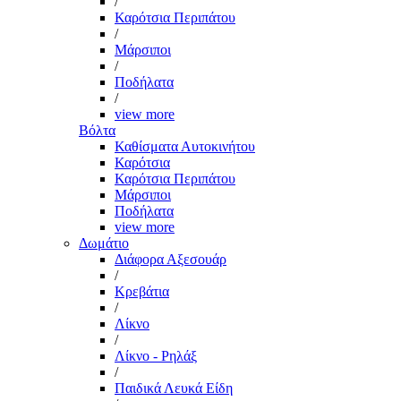
/
Καρότσια Περιπάτου
/
Μάρσιποι
/
Ποδήλατα
/
view more
Βόλτα
Καθίσματα Αυτοκινήτου
Καρότσια
Καρότσια Περιπάτου
Μάρσιποι
Ποδήλατα
view more
Δωμάτιο
Διάφορα Αξεσουάρ
/
Κρεβάτια
/
Λίκνο
/
Λίκνο - Ρηλάξ
/
Παιδικά Λευκά Είδη