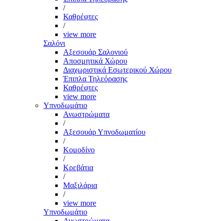
/
Καθρέφτες
/
view more
Σαλόνι
Αξεσουάρ Σαλονιού
Αποσμητικά Χώρου
Διαχωριστικά Εσωτερικού Χώρου
Έπιπλα Τηλεόρασης
Καθρέφτες
view more
Υπνοδωμάτιο
Ανωστρώματα
/
Αξεσουάρ Υπνοδωματίου
/
Κομοδίνο
/
Κρεβάτια
/
Μαξιλάρια
/
view more
Υπνοδωμάτιο
Ανωστρώματα