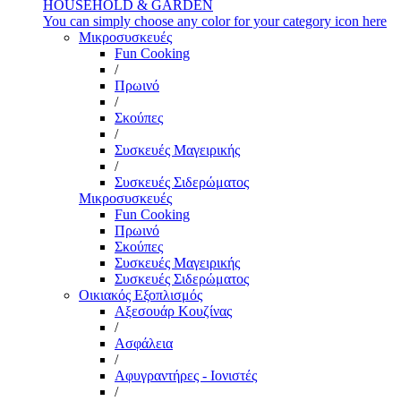
HOUSEHOLD & GARDEN
You can simply choose any color for your category icon here
Μικροσυσκευές
Fun Cooking
/
Πρωινό
/
Σκούπες
/
Συσκευές Μαγειρικής
/
Συσκευές Σιδερώματος
Μικροσυσκευές
Fun Cooking
Πρωινό
Σκούπες
Συσκευές Μαγειρικής
Συσκευές Σιδερώματος
Οικιακός Εξοπλισμός
Αξεσουάρ Κουζίνας
/
Ασφάλεια
/
Αφυγραντήρες - Ιονιστές
/