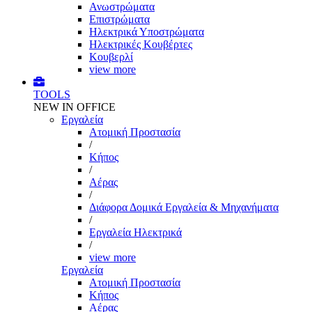
Ανωστρώματα
Επιστρώματα
Ηλεκτρικά Υποστρώματα
Ηλεκτρικές Κουβέρτες
Κουβερλί
view more
TOOLS
NEW IN OFFICE
Εργαλεία
Aτομική Προστασία
/
Kήπος
/
Αέρας
/
Διάφορα Δομικά Εργαλεία & Μηχανήματα
/
Εργαλεία Ηλεκτρικά
/
view more
Εργαλεία
Aτομική Προστασία
Kήπος
Αέρας