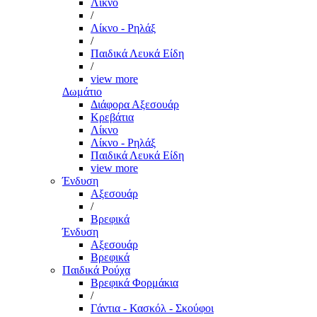
Λίκνο
/
Λίκνο - Ρηλάξ
/
Παιδικά Λευκά Είδη
/
view more
Δωμάτιο
Διάφορα Αξεσουάρ
Κρεβάτια
Λίκνο
Λίκνο - Ρηλάξ
Παιδικά Λευκά Είδη
view more
Ένδυση
Αξεσουάρ
/
Βρεφικά
Ένδυση
Αξεσουάρ
Βρεφικά
Παιδικά Ρούχα
Βρεφικά Φορμάκια
/
Γάντια - Κασκόλ - Σκούφοι