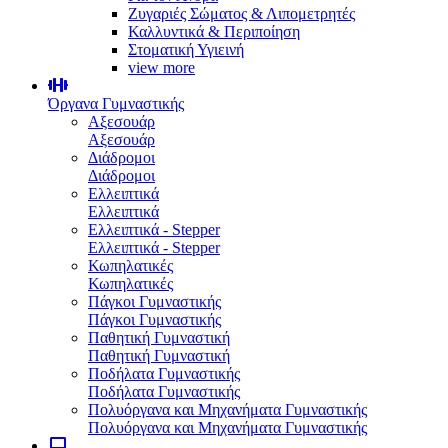
Ζυγαριές Σώματος & Λιπομετρητές
Καλλυντικά & Περιποίηση
Στοματική Υγιεινή
view more
Όργανα Γυμναστικής
Αξεσουάρ
Αξεσουάρ
Διάδρομοι
Διάδρομοι
Ελλειπτικά
Ελλειπτικά
Ελλειπτικά - Stepper
Ελλειπτικά - Stepper
Κωπηλατικές
Κωπηλατικές
Πάγκοι Γυμναστικής
Πάγκοι Γυμναστικής
Παθητική Γυμναστική
Παθητική Γυμναστική
Ποδήλατα Γυμναστικής
Ποδήλατα Γυμναστικής
Πολυόργανα και Μηχανήματα Γυμναστικής
Πολυόργανα και Μηχανήματα Γυμναστικής