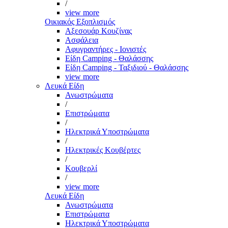
/
view more
Οικιακός Εξοπλισμός
Αξεσουάρ Κουζίνας
Ασφάλεια
Αφυγραντήρες - Ιονιστές
Είδη Camping - Θαλάσσης
Είδη Camping - Ταξιδιού - Θαλάσσης
view more
Λευκά Είδη
Ανωστρώματα
/
Επιστρώματα
/
Ηλεκτρικά Υποστρώματα
/
Ηλεκτρικές Κουβέρτες
/
Κουβερλί
/
view more
Λευκά Είδη
Ανωστρώματα
Επιστρώματα
Ηλεκτρικά Υποστρώματα