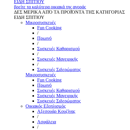
ΕΙΔΗ ΣΠΙΤΙΟΥ
βρείτε τα καλύτερα οικιακά της αγοράς
ΔΕΣ ΜΕΡΙΚΑ ΑΠΌ ΤΑ ΠΡΟΪΌΝΤΑ ΤΗΣ ΚΑΤΗΓΟΡΙΑΣ
ΕΙΔΗ ΣΠΙΤΙΟΥ
Μικροσυσκευές
Fun Cooking
/
Πρωινό
/
Συσκευές Καθαρισμού
/
Συσκευές Μαγειρικής
/
Συσκευές Σιδερώματος
Μικροσυσκευές
Fun Cooking
Πρωινό
Συσκευές Καθαρισμού
Συσκευές Μαγειρικής
Συσκευές Σιδερώματος
Οικιακός Εξοπλισμός
Αξεσουάρ Κουζίνας
/
Ασφάλεια
/