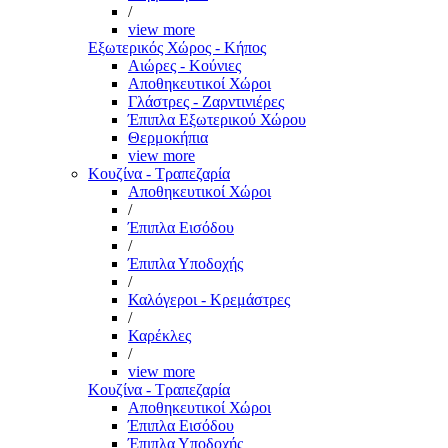
/
view more
Εξωτερικός Χώρος - Κήπος
Αιώρες - Κούνιες
Αποθηκευτικοί Χώροι
Γλάστρες - Ζαρντινιέρες
Έπιπλα Εξωτερικού Χώρου
Θερμοκήπια
view more
Κουζίνα - Τραπεζαρία
Αποθηκευτικοί Χώροι
/
Έπιπλα Εισόδου
/
Έπιπλα Υποδοχής
/
Καλόγεροι - Κρεμάστρες
/
Καρέκλες
/
view more
Κουζίνα - Τραπεζαρία
Αποθηκευτικοί Χώροι
Έπιπλα Εισόδου
Έπιπλα Υποδοχής