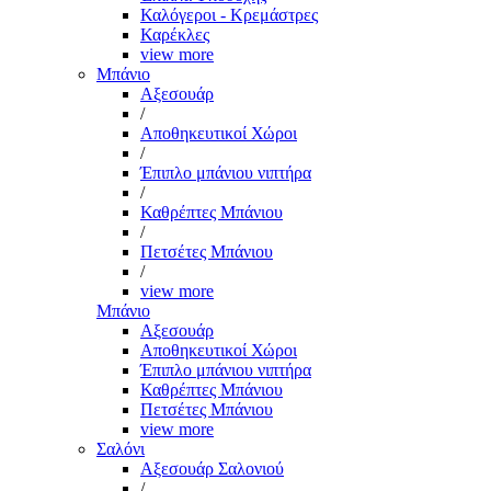
Καλόγεροι - Κρεμάστρες
Καρέκλες
view more
Μπάνιο
Αξεσουάρ
/
Αποθηκευτικοί Χώροι
/
Έπιπλο μπάνιου νιπτήρα
/
Καθρέπτες Μπάνιου
/
Πετσέτες Μπάνιου
/
view more
Μπάνιο
Αξεσουάρ
Αποθηκευτικοί Χώροι
Έπιπλο μπάνιου νιπτήρα
Καθρέπτες Μπάνιου
Πετσέτες Μπάνιου
view more
Σαλόνι
Αξεσουάρ Σαλονιού
/