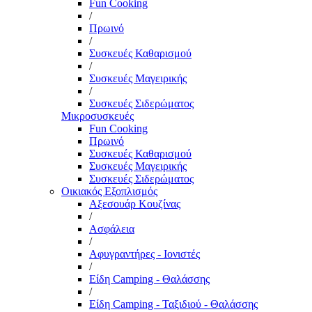
Fun Cooking
/
Πρωινό
/
Συσκευές Καθαρισμού
/
Συσκευές Μαγειρικής
/
Συσκευές Σιδερώματος
Μικροσυσκευές
Fun Cooking
Πρωινό
Συσκευές Καθαρισμού
Συσκευές Μαγειρικής
Συσκευές Σιδερώματος
Οικιακός Εξοπλισμός
Αξεσουάρ Κουζίνας
/
Ασφάλεια
/
Αφυγραντήρες - Ιονιστές
/
Είδη Camping - Θαλάσσης
/
Είδη Camping - Ταξιδιού - Θαλάσσης