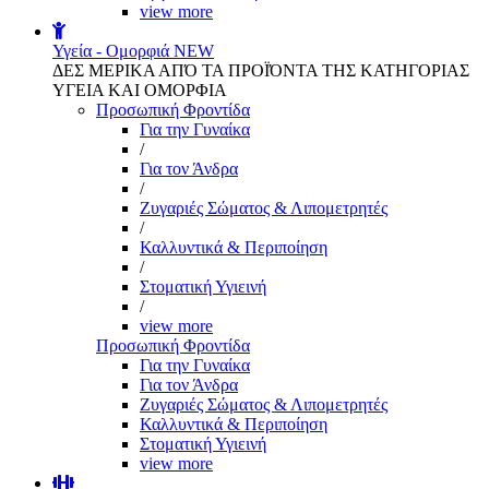
view more
Υγεία - Ομορφιά
NEW
ΔΕΣ ΜΕΡΙΚΑ ΑΠΌ ΤΑ ΠΡΟΪΌΝΤΑ ΤΗΣ ΚΑΤΗΓΟΡΙΑΣ
ΥΓΕΙΑ ΚΑΙ ΟΜΟΡΦΙΑ
Προσωπική Φροντίδα
Για την Γυναίκα
/
Για τον Άνδρα
/
Ζυγαριές Σώματος & Λιπομετρητές
/
Καλλυντικά & Περιποίηση
/
Στοματική Υγιεινή
/
view more
Προσωπική Φροντίδα
Για την Γυναίκα
Για τον Άνδρα
Ζυγαριές Σώματος & Λιπομετρητές
Καλλυντικά & Περιποίηση
Στοματική Υγιεινή
view more