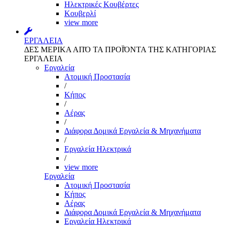
Ηλεκτρικές Κουβέρτες
Κουβερλί
view more
ΕΡΓΑΛΕΙΑ
ΔΕΣ ΜΕΡΙΚΑ ΑΠΌ ΤΑ ΠΡΟΪΌΝΤΑ ΤΗΣ ΚΑΤΗΓΟΡΙΑΣ
ΕΡΓΑΛΕΙΑ
Εργαλεία
Aτομική Προστασία
/
Kήπος
/
Αέρας
/
Διάφορα Δομικά Εργαλεία & Μηχανήματα
/
Εργαλεία Ηλεκτρικά
/
view more
Εργαλεία
Aτομική Προστασία
Kήπος
Αέρας
Διάφορα Δομικά Εργαλεία & Μηχανήματα
Εργαλεία Ηλεκτρικά