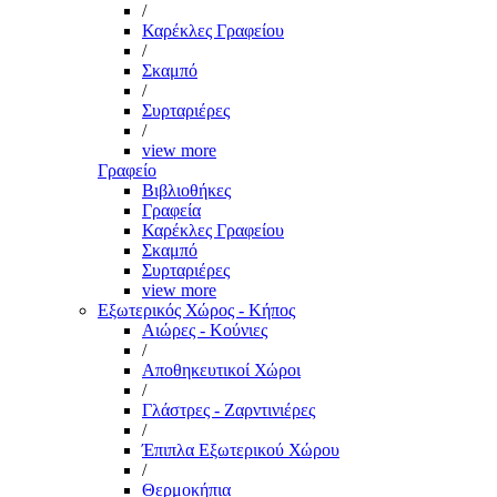
/
Καρέκλες Γραφείου
/
Σκαμπό
/
Συρταριέρες
/
view more
Γραφείο
Βιβλιοθήκες
Γραφεία
Καρέκλες Γραφείου
Σκαμπό
Συρταριέρες
view more
Εξωτερικός Χώρος - Κήπος
Αιώρες - Κούνιες
/
Αποθηκευτικοί Χώροι
/
Γλάστρες - Ζαρντινιέρες
/
Έπιπλα Εξωτερικού Χώρου
/
Θερμοκήπια