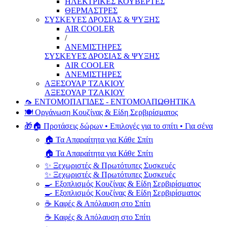
ΗΛΕΚΤΡΙΚΕΣ ΚΟΥΒΕΡΤΕΣ
ΘΕΡΜΑΣΤΡΕΣ
ΣΥΣΚΕΥΕΣ ΔΡΟΣΙΑΣ & ΨΥΞΗΣ
AIR COOLER
/
ΑΝΕΜΙΣΤΗΡΕΣ
ΣΥΣΚΕΥΕΣ ΔΡΟΣΙΑΣ & ΨΥΞΗΣ
AIR COOLER
ΑΝΕΜΙΣΤΗΡΕΣ
ΑΞΕΣΟΥΑΡ ΤΖΑΚΙΟΥ
ΑΞΕΣΟΥΑΡ ΤΖΑΚΙΟΥ
🦟 ΕΝΤΟΜΟΠΑΓΙΔΕΣ - ΕΝΤΟΜΟΑΠΩΘΗΤΙΚΑ
🍽️ Οργάνωση Κουζίνας & Είδη Σερβιρίσματος
🎁🏠 Προτάσεις δώρων • Επιλογές για το σπίτι • Για σένα
🏠 Τα Απαραίτητα για Κάθε Σπίτι
🏠 Τα Απαραίτητα για Κάθε Σπίτι
✨ Ξεχωριστές & Πρωτότυπες Συσκευές
✨ Ξεχωριστές & Πρωτότυπες Συσκευές
🍳 Εξοπλισμός Κουζίνας & Είδη Σερβιρίσματος
🍳 Εξοπλισμός Κουζίνας & Είδη Σερβιρίσματος
☕ Καφές & Απόλαυση στο Σπίτι
☕ Καφές & Απόλαυση στο Σπίτι