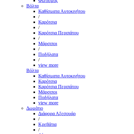
Φωτισμός
Βόλτα
Καθίσματα Αυτοκινήτου
/
Καρότσια
/
Καρότσια Περιπάτου
/
Μάρσιποι
/
Ποδήλατα
/
view more
Βόλτα
Καθίσματα Αυτοκινήτου
Καρότσια
Καρότσια Περιπάτου
Μάρσιποι
Ποδήλατα
view more
Δωμάτιο
Διάφορα Αξεσουάρ
/
Κρεβάτια
/