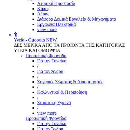
Aτομική Προστασία
Kήπος
Αέρας
Διάφορα Δομικά Εργαλεία & Μηχανήματα
Εργαλεία Ηλεκτρικά
view more
Υγεία - Ομορφιά
NEW
ΔΕΣ ΜΕΡΙΚΑ ΑΠΌ ΤΑ ΠΡΟΪΌΝΤΑ ΤΗΣ ΚΑΤΗΓΟΡΙΑΣ
ΥΓΕΙΑ ΚΑΙ ΟΜΟΡΦΙΑ
Προσωπική Φροντίδα
Για την Γυναίκα
/
Για τον Άνδρα
/
Ζυγαριές Σώματος & Λιπομετρητές
/
Καλλυντικά & Περιποίηση
/
Στοματική Υγιεινή
/
view more
Προσωπική Φροντίδα
Για την Γυναίκα
Για τον Άνδρα