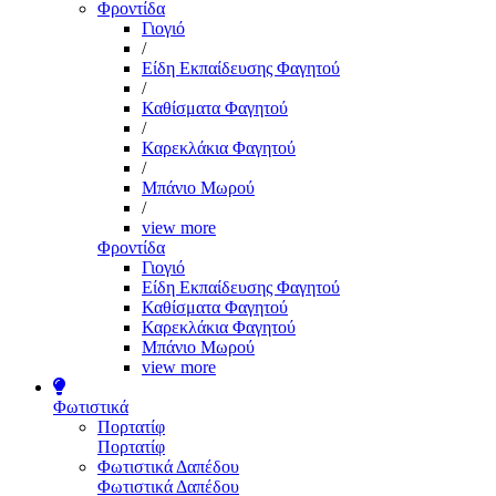
Φροντίδα
Γιογιό
/
Είδη Εκπαίδευσης Φαγητού
/
Καθίσματα Φαγητού
/
Καρεκλάκια Φαγητού
/
Μπάνιο Μωρού
/
view more
Φροντίδα
Γιογιό
Είδη Εκπαίδευσης Φαγητού
Καθίσματα Φαγητού
Καρεκλάκια Φαγητού
Μπάνιο Μωρού
view more
Φωτιστικά
Πορτατίφ
Πορτατίφ
Φωτιστικά Δαπέδου
Φωτιστικά Δαπέδου