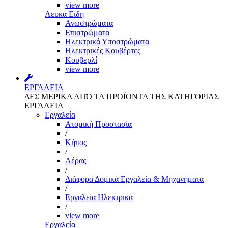
view more
Λευκά Είδη
Ανωστρώματα
Επιστρώματα
Ηλεκτρικά Υποστρώματα
Ηλεκτρικές Κουβέρτες
Κουβερλί
view more
ΕΡΓΑΛΕΙΑ
ΔΕΣ ΜΕΡΙΚΑ ΑΠΌ ΤΑ ΠΡΟΪΌΝΤΑ ΤΗΣ ΚΑΤΗΓΟΡΙΑΣ
ΕΡΓΑΛΕΙΑ
Εργαλεία
Aτομική Προστασία
/
Kήπος
/
Αέρας
/
Διάφορα Δομικά Εργαλεία & Μηχανήματα
/
Εργαλεία Ηλεκτρικά
/
view more
Εργαλεία