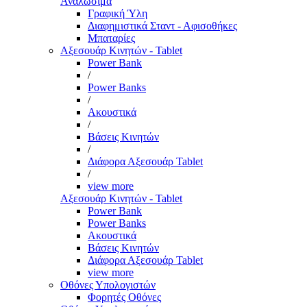
Αναλώσιμα
Γραφική Ύλη
Διαφημιστικά Σταντ - Αφισοθήκες
Μπαταρίες
Αξεσουάρ Κινητών - Tablet
Power Bank
/
Power Banks
/
Ακουστικά
/
Βάσεις Κινητών
/
Διάφορα Αξεσουάρ Tablet
/
view more
Αξεσουάρ Κινητών - Tablet
Power Bank
Power Banks
Ακουστικά
Βάσεις Κινητών
Διάφορα Αξεσουάρ Tablet
view more
Οθόνες Υπολογιστών
Φορητές Οθόνες