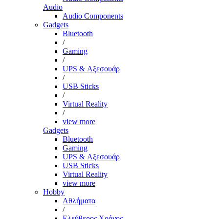
Audio
Audio Components
Gadgets
Bluetooth
/
Gaming
/
UPS & Αξεσουάρ
/
USB Sticks
/
Virtual Reality
/
view more
Gadgets
Bluetooth
Gaming
UPS & Αξεσουάρ
USB Sticks
Virtual Reality
view more
Hobby
Αθλήματα
/
Ελεύθερος Χρόνος