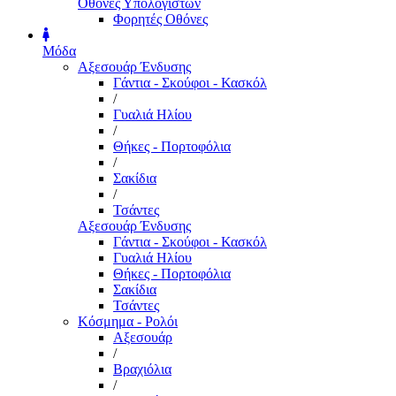
Οθόνες Υπολογιστών
Φορητές Οθόνες
Μόδα
Αξεσουάρ Ένδυσης
Γάντια - Σκούφοι - Κασκόλ
/
Γυαλιά Ηλίου
/
Θήκες - Πορτοφόλια
/
Σακίδια
/
Τσάντες
Αξεσουάρ Ένδυσης
Γάντια - Σκούφοι - Κασκόλ
Γυαλιά Ηλίου
Θήκες - Πορτοφόλια
Σακίδια
Τσάντες
Κόσμημα - Ρολόι
Αξεσουάρ
/
Βραχιόλια
/