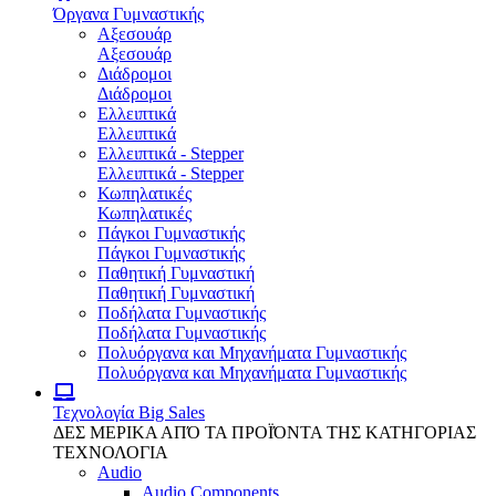
Όργανα Γυμναστικής
Αξεσουάρ
Αξεσουάρ
Διάδρομοι
Διάδρομοι
Ελλειπτικά
Ελλειπτικά
Ελλειπτικά - Stepper
Ελλειπτικά - Stepper
Κωπηλατικές
Κωπηλατικές
Πάγκοι Γυμναστικής
Πάγκοι Γυμναστικής
Παθητική Γυμναστική
Παθητική Γυμναστική
Ποδήλατα Γυμναστικής
Ποδήλατα Γυμναστικής
Πολυόργανα και Μηχανήματα Γυμναστικής
Πολυόργανα και Μηχανήματα Γυμναστικής
Τεχνολογία
Big Sales
ΔΕΣ ΜΕΡΙΚΑ ΑΠΌ ΤΑ ΠΡΟΪΌΝΤΑ ΤΗΣ ΚΑΤΗΓΟΡΙΑΣ
ΤΕΧΝΟΛΟΓΙΑ
Audio
Audio Components