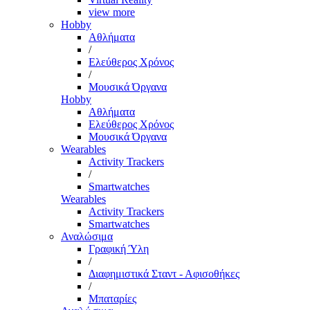
view more
Hobby
Αθλήματα
/
Ελεύθερος Χρόνος
/
Μουσικά Όργανα
Hobby
Αθλήματα
Ελεύθερος Χρόνος
Μουσικά Όργανα
Wearables
Activity Trackers
/
Smartwatches
Wearables
Activity Trackers
Smartwatches
Αναλώσιμα
Γραφική Ύλη
/
Διαφημιστικά Σταντ - Αφισοθήκες
/
Μπαταρίες