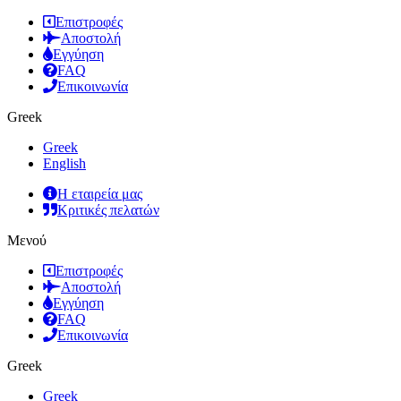
Επιστροφές
Αποστολή
Εγγύηση
FAQ
Επικοινωνία
Greek
Greek
English
Η εταιρεία μας
Κριτικές πελατών
Μενού
Επιστροφές
Αποστολή
Εγγύηση
FAQ
Επικοινωνία
Greek
Greek