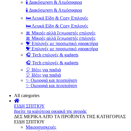
🕯️ Διακόσμηση & Ατμόσφαιρα
🕯️ Διακόσμηση & Ατμόσφαιρα
🛏️ Λευκά Είδη & Cozy Επιλογές
🛏️ Λευκά Είδη & Cozy Επιλογές
🎀 Μικρές αλλά ξεχωριστές επιλογές
🎀 Μικρές αλλά ξεχωριστές επιλογές
💝 Επιλογές με προσωπικό χαρακτήρα
💝 Επιλογές με προσωπικό χαρακτήρα
🎧 Tech επιλογές & gadgets
🎧 Tech επιλογές & gadgets
🎈 Ιδέες για παιδιά
🎈 Ιδέες για παιδιά
✨ Ομορφιά και περιποίηση
✨ Ομορφιά και περιποίηση
All categories
ΕΙΔΗ ΣΠΙΤΙΟΥ
βρείτε τα καλύτερα οικιακά της αγοράς
ΔΕΣ ΜΕΡΙΚΑ ΑΠΌ ΤΑ ΠΡΟΪΌΝΤΑ ΤΗΣ ΚΑΤΗΓΟΡΙΑΣ
ΕΙΔΗ ΣΠΙΤΙΟΥ
Μικροσυσκευές