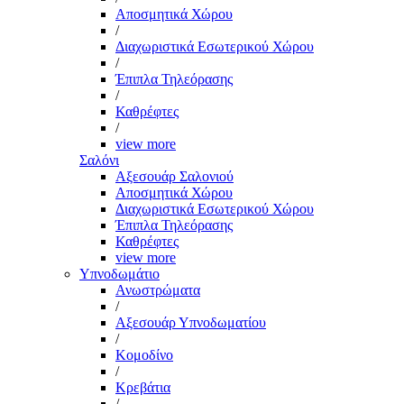
Αποσμητικά Χώρου
/
Διαχωριστικά Εσωτερικού Χώρου
/
Έπιπλα Τηλεόρασης
/
Καθρέφτες
/
view more
Σαλόνι
Αξεσουάρ Σαλονιού
Αποσμητικά Χώρου
Διαχωριστικά Εσωτερικού Χώρου
Έπιπλα Τηλεόρασης
Καθρέφτες
view more
Υπνοδωμάτιο
Ανωστρώματα
/
Αξεσουάρ Υπνοδωματίου
/
Κομοδίνο
/
Κρεβάτια
/