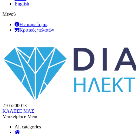
English
Μενού
Η εταιρεία μας
Κριτικές πελατών
2105200013
ΚΑΛΕΣΕ ΜΑΣ
Marketplace Menu
All categories