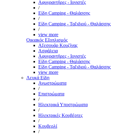
Αφυγραντήρες - Ιονιστές
/
Είδη Camping - Θαλάσσης
/
Είδη Camping - Ταξιδιού - Θαλάσσης
/
view more
Οικιακός Εξοπλισμός
Αξεσουάρ Κουζίνας
Ασφάλεια
Αφυγραντήρες - Ιονιστές
Είδη Camping - Θαλάσσης
Είδη Camping - Ταξιδιού - Θαλάσσης
view more
Λευκά Είδη
Ανωστρώματα
/
Επιστρώματα
/
Ηλεκτρικά Υποστρώματα
/
Ηλεκτρικές Κουβέρτες
/
Κουβερλί
/