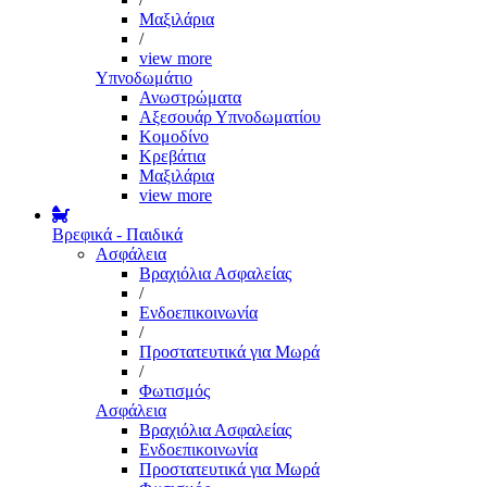
Μαξιλάρια
/
view more
Υπνοδωμάτιο
Ανωστρώματα
Αξεσουάρ Υπνοδωματίου
Κομοδίνο
Κρεβάτια
Μαξιλάρια
view more
Βρεφικά - Παιδικά
Ασφάλεια
Βραχιόλια Ασφαλείας
/
Ενδοεπικοινωνία
/
Προστατευτικά για Μωρά
/
Φωτισμός
Ασφάλεια
Βραχιόλια Ασφαλείας
Ενδοεπικοινωνία
Προστατευτικά για Μωρά