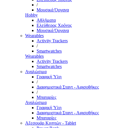
/
Μουσικά Όργανα
Hobby
Αθλήματα
Ελεύθερος Χρόνος
Μουσικά Όργανα
Wearables
Activity Trackers
/
Smartwatches
Wearables
Activity Trackers
Smartwatches
Αναλώσιμα
Γραφική Ύλη
/
Διαφημιστικά Σταντ - Αφισοθήκες
/
Μπαταρίες
Αναλώσιμα
Γραφική Ύλη
Διαφημιστικά Σταντ - Αφισοθήκες
Μπαταρίες
Αξεσουάρ Κινητών - Tablet