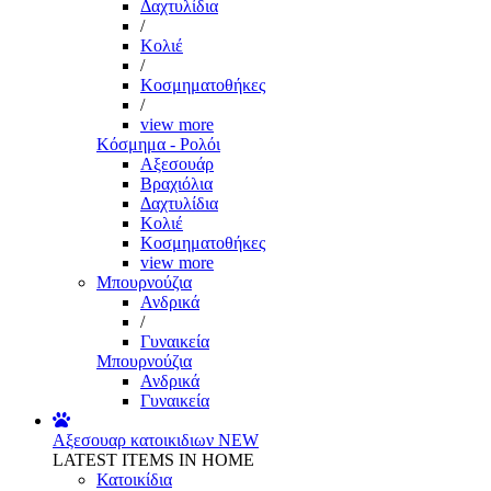
Δαχτυλίδια
/
Κολιέ
/
Κοσμηματοθήκες
/
view more
Κόσμημα - Ρολόι
Αξεσουάρ
Βραχιόλια
Δαχτυλίδια
Κολιέ
Κοσμηματοθήκες
view more
Μπουρνούζια
Ανδρικά
/
Γυναικεία
Μπουρνούζια
Ανδρικά
Γυναικεία
Αξεσουαρ κατοικιδιων
NEW
LATEST ITEMS IN HOME
Κατοικίδια