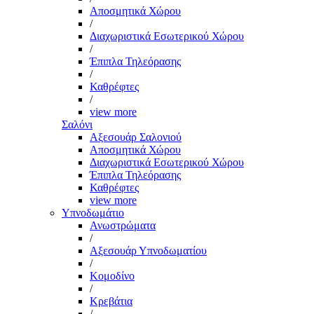
Αποσμητικά Χώρου
/
Διαχωριστικά Εσωτερικού Χώρου
/
Έπιπλα Τηλεόρασης
/
Καθρέφτες
/
view more
Σαλόνι
Αξεσουάρ Σαλονιού
Αποσμητικά Χώρου
Διαχωριστικά Εσωτερικού Χώρου
Έπιπλα Τηλεόρασης
Καθρέφτες
view more
Υπνοδωμάτιο
Ανωστρώματα
/
Αξεσουάρ Υπνοδωματίου
/
Κομοδίνο
/
Κρεβάτια
/