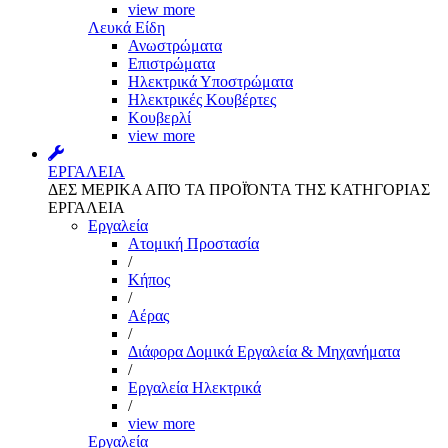
view more
Λευκά Είδη
Ανωστρώματα
Επιστρώματα
Ηλεκτρικά Υποστρώματα
Ηλεκτρικές Κουβέρτες
Κουβερλί
view more
ΕΡΓΑΛΕΙΑ
ΔΕΣ ΜΕΡΙΚΑ ΑΠΌ ΤΑ ΠΡΟΪΌΝΤΑ ΤΗΣ ΚΑΤΗΓΟΡΙΑΣ
ΕΡΓΑΛΕΙΑ
Εργαλεία
Aτομική Προστασία
/
Kήπος
/
Αέρας
/
Διάφορα Δομικά Εργαλεία & Μηχανήματα
/
Εργαλεία Ηλεκτρικά
/
view more
Εργαλεία