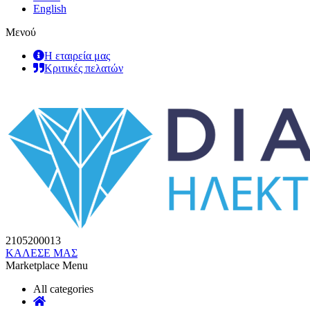
English
Μενού
Η εταιρεία μας
Κριτικές πελατών
2105200013
ΚΑΛΕΣΕ ΜΑΣ
Marketplace Menu
All categories