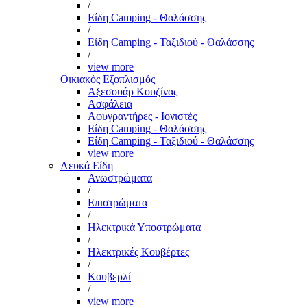
/
Είδη Camping - Θαλάσσης
/
Είδη Camping - Ταξιδιού - Θαλάσσης
/
view more
Οικιακός Εξοπλισμός
Αξεσουάρ Κουζίνας
Ασφάλεια
Αφυγραντήρες - Ιονιστές
Είδη Camping - Θαλάσσης
Είδη Camping - Ταξιδιού - Θαλάσσης
view more
Λευκά Είδη
Ανωστρώματα
/
Επιστρώματα
/
Ηλεκτρικά Υποστρώματα
/
Ηλεκτρικές Κουβέρτες
/
Κουβερλί
/
view more