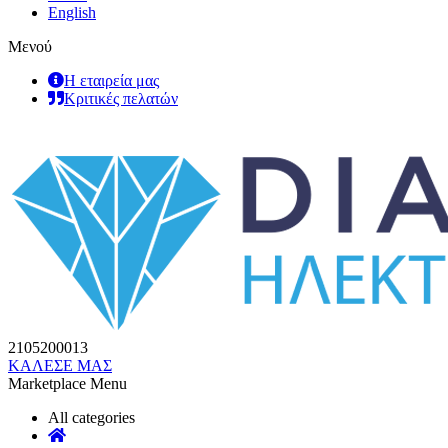
English
Μενού
Η εταιρεία μας
Κριτικές πελατών
2105200013
ΚΑΛΕΣΕ ΜΑΣ
Marketplace Menu
All categories