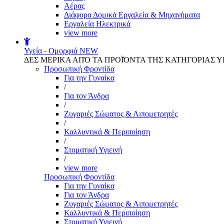
Αέρας
Διάφορα Δομικά Εργαλεία & Μηχανήματα
Εργαλεία Ηλεκτρικά
view more
Υγεία - Ομορφιά
NEW
ΔΕΣ ΜΕΡΙΚΑ ΑΠΌ ΤΑ ΠΡΟΪΌΝΤΑ ΤΗΣ ΚΑΤΗΓΟΡΙΑΣ Υ
Προσωπική Φροντίδα
Για την Γυναίκα
/
Για τον Άνδρα
/
Ζυγαριές Σώματος & Λιπομετρητές
/
Καλλυντικά & Περιποίηση
/
Στοματική Υγιεινή
/
view more
Προσωπική Φροντίδα
Για την Γυναίκα
Για τον Άνδρα
Ζυγαριές Σώματος & Λιπομετρητές
Καλλυντικά & Περιποίηση
Στοματική Υγιεινή