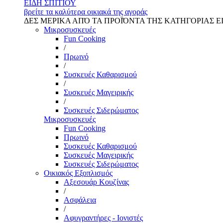
ΕΙΔΗ ΣΠΙΤΙΟΥ
βρείτε τα καλύτερα οικιακά της αγοράς
ΔΕΣ ΜΕΡΙΚΑ ΑΠΌ ΤΑ ΠΡΟΪΌΝΤΑ ΤΗΣ ΚΑΤΗΓΟΡΙΑΣ Ε
Μικροσυσκευές
Fun Cooking
/
Πρωινό
/
Συσκευές Καθαρισμού
/
Συσκευές Μαγειρικής
/
Συσκευές Σιδερώματος
Μικροσυσκευές
Fun Cooking
Πρωινό
Συσκευές Καθαρισμού
Συσκευές Μαγειρικής
Συσκευές Σιδερώματος
Οικιακός Εξοπλισμός
Αξεσουάρ Κουζίνας
/
Ασφάλεια
/
Αφυγραντήρες - Ιονιστές