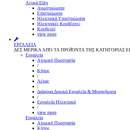
Λευκά Είδη
Ανωστρώματα
Επιστρώματα
Ηλεκτρικά Υποστρώματα
Ηλεκτρικές Κουβέρτες
Κουβερλί
view more
ΕΡΓΑΛΕΙΑ
ΔΕΣ ΜΕΡΙΚΑ ΑΠΌ ΤΑ ΠΡΟΪΌΝΤΑ ΤΗΣ ΚΑΤΗΓΟΡΙΑΣ Ε
Εργαλεία
Aτομική Προστασία
/
Kήπος
/
Αέρας
/
Διάφορα Δομικά Εργαλεία & Μηχανήματα
/
Εργαλεία Ηλεκτρικά
/
view more
Εργαλεία
Aτομική Προστασία
Kήπος