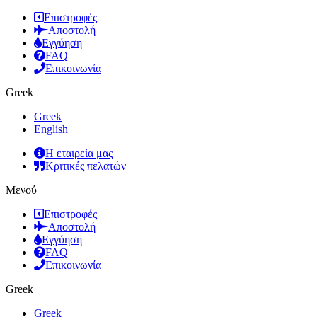
Επιστροφές
Αποστολή
Εγγύηση
FAQ
Επικοινωνία
Greek
Greek
English
Η εταιρεία μας
Κριτικές πελατών
Μενού
Επιστροφές
Αποστολή
Εγγύηση
FAQ
Επικοινωνία
Greek
Greek