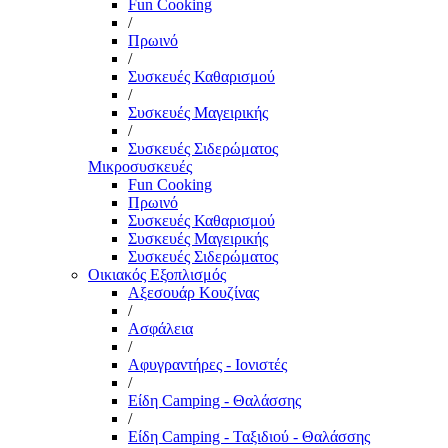
Fun Cooking
/
Πρωινό
/
Συσκευές Καθαρισμού
/
Συσκευές Μαγειρικής
/
Συσκευές Σιδερώματος
Μικροσυσκευές
Fun Cooking
Πρωινό
Συσκευές Καθαρισμού
Συσκευές Μαγειρικής
Συσκευές Σιδερώματος
Οικιακός Εξοπλισμός
Αξεσουάρ Κουζίνας
/
Ασφάλεια
/
Αφυγραντήρες - Ιονιστές
/
Είδη Camping - Θαλάσσης
/
Είδη Camping - Ταξιδιού - Θαλάσσης