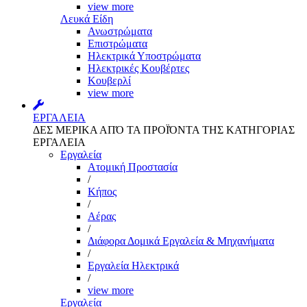
view more
Λευκά Είδη
Ανωστρώματα
Επιστρώματα
Ηλεκτρικά Υποστρώματα
Ηλεκτρικές Κουβέρτες
Κουβερλί
view more
ΕΡΓΑΛΕΙΑ
ΔΕΣ ΜΕΡΙΚΑ ΑΠΌ ΤΑ ΠΡΟΪΌΝΤΑ ΤΗΣ ΚΑΤΗΓΟΡΙΑΣ
ΕΡΓΑΛΕΙΑ
Εργαλεία
Aτομική Προστασία
/
Kήπος
/
Αέρας
/
Διάφορα Δομικά Εργαλεία & Μηχανήματα
/
Εργαλεία Ηλεκτρικά
/
view more
Εργαλεία