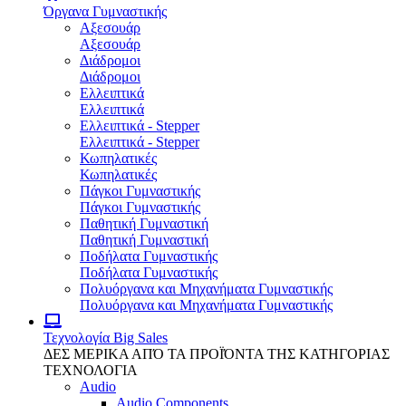
Όργανα Γυμναστικής
Αξεσουάρ
Αξεσουάρ
Διάδρομοι
Διάδρομοι
Ελλειπτικά
Ελλειπτικά
Ελλειπτικά - Stepper
Ελλειπτικά - Stepper
Κωπηλατικές
Κωπηλατικές
Πάγκοι Γυμναστικής
Πάγκοι Γυμναστικής
Παθητική Γυμναστική
Παθητική Γυμναστική
Ποδήλατα Γυμναστικής
Ποδήλατα Γυμναστικής
Πολυόργανα και Μηχανήματα Γυμναστικής
Πολυόργανα και Μηχανήματα Γυμναστικής
Τεχνολογία
Big Sales
ΔΕΣ ΜΕΡΙΚΑ ΑΠΌ ΤΑ ΠΡΟΪΌΝΤΑ ΤΗΣ ΚΑΤΗΓΟΡΙΑΣ
ΤΕΧΝΟΛΟΓΙΑ
Audio
Audio Components