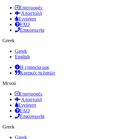
Επιστροφές
Αποστολή
Εγγύηση
FAQ
Επικοινωνία
Greek
Greek
English
Η εταιρεία μας
Κριτικές πελατών
Μενού
Επιστροφές
Αποστολή
Εγγύηση
FAQ
Επικοινωνία
Greek
Greek