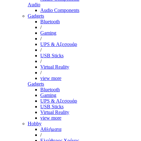
Audio
Audio Components
Gadgets
Bluetooth
/
Gaming
/
UPS & Αξεσουάρ
/
USB Sticks
/
Virtual Reality
/
view more
Gadgets
Bluetooth
Gaming
UPS & Αξεσουάρ
USB Sticks
Virtual Reality
view more
Hobby
Αθλήματα
/
Ελεύθερος Χρόνος