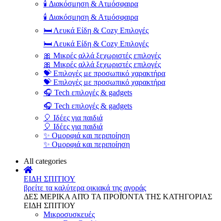
🕯️ Διακόσμηση & Ατμόσφαιρα
🕯️ Διακόσμηση & Ατμόσφαιρα
🛏️ Λευκά Είδη & Cozy Επιλογές
🛏️ Λευκά Είδη & Cozy Επιλογές
🎀 Μικρές αλλά ξεχωριστές επιλογές
🎀 Μικρές αλλά ξεχωριστές επιλογές
💝 Επιλογές με προσωπικό χαρακτήρα
💝 Επιλογές με προσωπικό χαρακτήρα
🎧 Tech επιλογές & gadgets
🎧 Tech επιλογές & gadgets
🎈 Ιδέες για παιδιά
🎈 Ιδέες για παιδιά
✨ Ομορφιά και περιποίηση
✨ Ομορφιά και περιποίηση
All categories
ΕΙΔΗ ΣΠΙΤΙΟΥ
βρείτε τα καλύτερα οικιακά της αγοράς
ΔΕΣ ΜΕΡΙΚΑ ΑΠΌ ΤΑ ΠΡΟΪΌΝΤΑ ΤΗΣ ΚΑΤΗΓΟΡΙΑΣ
ΕΙΔΗ ΣΠΙΤΙΟΥ
Μικροσυσκευές