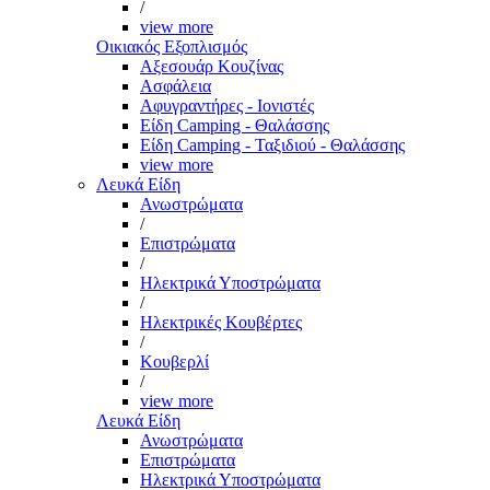
/
view more
Οικιακός Εξοπλισμός
Αξεσουάρ Κουζίνας
Ασφάλεια
Αφυγραντήρες - Ιονιστές
Είδη Camping - Θαλάσσης
Είδη Camping - Ταξιδιού - Θαλάσσης
view more
Λευκά Είδη
Ανωστρώματα
/
Επιστρώματα
/
Ηλεκτρικά Υποστρώματα
/
Ηλεκτρικές Κουβέρτες
/
Κουβερλί
/
view more
Λευκά Είδη
Ανωστρώματα
Επιστρώματα
Ηλεκτρικά Υποστρώματα