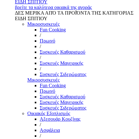
ΕΙΔΗ ΣΠΙΤΙΟΥ
βρείτε τα καλύτερα οικιακά της αγοράς
ΔΕΣ ΜΕΡΙΚΑ ΑΠΌ ΤΑ ΠΡΟΪΌΝΤΑ ΤΗΣ ΚΑΤΗΓΟΡΙΑΣ
ΕΙΔΗ ΣΠΙΤΙΟΥ
Μικροσυσκευές
Fun Cooking
/
Πρωινό
/
Συσκευές Καθαρισμού
/
Συσκευές Μαγειρικής
/
Συσκευές Σιδερώματος
Μικροσυσκευές
Fun Cooking
Πρωινό
Συσκευές Καθαρισμού
Συσκευές Μαγειρικής
Συσκευές Σιδερώματος
Οικιακός Εξοπλισμός
Αξεσουάρ Κουζίνας
/
Ασφάλεια
/