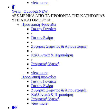
view more
Υγεία - Ομορφιά
NEW
ΔΕΣ ΜΕΡΙΚΑ ΑΠΌ ΤΑ ΠΡΟΪΌΝΤΑ ΤΗΣ ΚΑΤΗΓΟΡΙΑΣ
ΥΓΕΙΑ ΚΑΙ ΟΜΟΡΦΙΑ
Προσωπική Φροντίδα
Για την Γυναίκα
/
Για τον Άνδρα
/
Ζυγαριές Σώματος & Λιπομετρητές
/
Καλλυντικά & Περιποίηση
/
Στοματική Υγιεινή
/
view more
Προσωπική Φροντίδα
Για την Γυναίκα
Για τον Άνδρα
Ζυγαριές Σώματος & Λιπομετρητές
Καλλυντικά & Περιποίηση
Στοματική Υγιεινή
view more