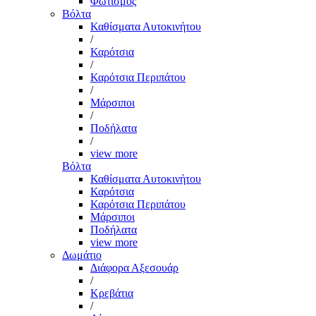
Φωτισμός
Βόλτα
Καθίσματα Αυτοκινήτου
/
Καρότσια
/
Καρότσια Περιπάτου
/
Μάρσιποι
/
Ποδήλατα
/
view more
Βόλτα
Καθίσματα Αυτοκινήτου
Καρότσια
Καρότσια Περιπάτου
Μάρσιποι
Ποδήλατα
view more
Δωμάτιο
Διάφορα Αξεσουάρ
/
Κρεβάτια
/