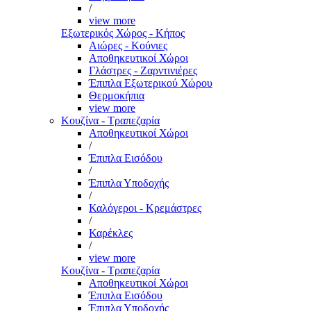
/
view more
Εξωτερικός Χώρος - Κήπος
Αιώρες - Κούνιες
Αποθηκευτικοί Χώροι
Γλάστρες - Ζαρντινιέρες
Έπιπλα Εξωτερικού Χώρου
Θερμοκήπια
view more
Κουζίνα - Τραπεζαρία
Αποθηκευτικοί Χώροι
/
Έπιπλα Εισόδου
/
Έπιπλα Υποδοχής
/
Καλόγεροι - Κρεμάστρες
/
Καρέκλες
/
view more
Κουζίνα - Τραπεζαρία
Αποθηκευτικοί Χώροι
Έπιπλα Εισόδου
Έπιπλα Υποδοχής