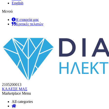
English
Μενού
Η εταιρεία μας
Κριτικές πελατών
2105200013
ΚΑΛΕΣΕ ΜΑΣ
Marketplace Menu
All categories