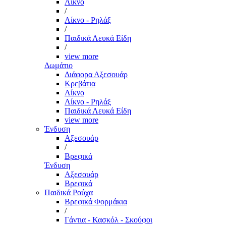
Λίκνο
/
Λίκνο - Ρηλάξ
/
Παιδικά Λευκά Είδη
/
view more
Δωμάτιο
Διάφορα Αξεσουάρ
Κρεβάτια
Λίκνο
Λίκνο - Ρηλάξ
Παιδικά Λευκά Είδη
view more
Ένδυση
Αξεσουάρ
/
Βρεφικά
Ένδυση
Αξεσουάρ
Βρεφικά
Παιδικά Ρούχα
Βρεφικά Φορμάκια
/
Γάντια - Κασκόλ - Σκούφοι