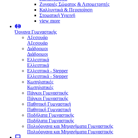
Ζυγαριές Σώματος & Λιπομετρητές
Καλλυντικά & Περιποίηση
Στοματική Υγιεινή
view more
Όργανα Γυμναστικής
Αξεσουάρ
Αξεσουάρ
Διάδρομοι
Διάδρομοι
Ελλειπτικά
Ελλειπτικά
Ελλειπτικά - Stepper
Ελλειπτικά - Stepper
Κωπηλατικές
Κωπηλατικές
Πάγκοι Γυμναστικής
Πάγκοι Γυμναστικής
Παθητική Γυμναστική
Παθητική Γυμναστική
Ποδήλατα Γυμναστικής
Ποδήλατα Γυμναστικής
Πολυόργανα και Μηχανήματα Γυμναστικής
Πολυόργανα και Μηχανήματα Γυμναστικής