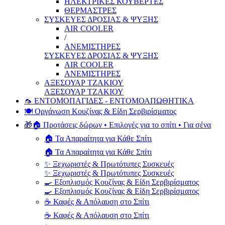
ΗΛΕΚΤΡΙΚΕΣ ΚΟΥΒΕΡΤΕΣ
ΘΕΡΜΑΣΤΡΕΣ
ΣΥΣΚΕΥΕΣ ΔΡΟΣΙΑΣ & ΨΥΞΗΣ
AIR COOLER
/
ΑΝΕΜΙΣΤΗΡΕΣ
ΣΥΣΚΕΥΕΣ ΔΡΟΣΙΑΣ & ΨΥΞΗΣ
AIR COOLER
ΑΝΕΜΙΣΤΗΡΕΣ
ΑΞΕΣΟΥΑΡ ΤΖΑΚΙΟΥ
ΑΞΕΣΟΥΑΡ ΤΖΑΚΙΟΥ
🦟 ΕΝΤΟΜΟΠΑΓΙΔΕΣ - ΕΝΤΟΜΟΑΠΩΘΗΤΙΚΑ
🍽️ Οργάνωση Κουζίνας & Είδη Σερβιρίσματος
🎁🏠 Προτάσεις δώρων • Επιλογές για το σπίτι • Για σένα
🏠 Τα Απαραίτητα για Κάθε Σπίτι
🏠 Τα Απαραίτητα για Κάθε Σπίτι
✨ Ξεχωριστές & Πρωτότυπες Συσκευές
✨ Ξεχωριστές & Πρωτότυπες Συσκευές
🍳 Εξοπλισμός Κουζίνας & Είδη Σερβιρίσματος
🍳 Εξοπλισμός Κουζίνας & Είδη Σερβιρίσματος
☕ Καφές & Απόλαυση στο Σπίτι
☕ Καφές & Απόλαυση στο Σπίτι