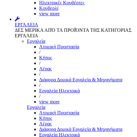
Ηλεκτρικές Κουβέρτες
Κουβερλί
view more
ΕΡΓΑΛΕΙΑ
ΔΕΣ ΜΕΡΙΚΑ ΑΠΌ ΤΑ ΠΡΟΪΌΝΤΑ ΤΗΣ ΚΑΤΗΓΟΡΙΑΣ
ΕΡΓΑΛΕΙΑ
Εργαλεία
Aτομική Προστασία
/
Kήπος
/
Αέρας
/
Διάφορα Δομικά Εργαλεία & Μηχανήματα
/
Εργαλεία Ηλεκτρικά
/
view more
Εργαλεία
Aτομική Προστασία
Kήπος
Αέρας
Διάφορα Δομικά Εργαλεία & Μηχανήματα
Εργαλεία Ηλεκτρικά