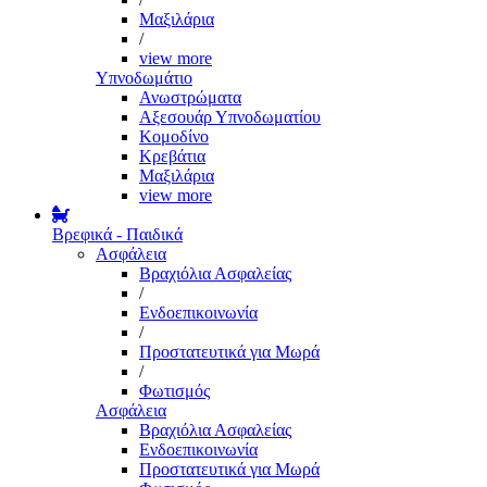
Μαξιλάρια
/
view more
Υπνοδωμάτιο
Ανωστρώματα
Αξεσουάρ Υπνοδωματίου
Κομοδίνο
Κρεβάτια
Μαξιλάρια
view more
Βρεφικά - Παιδικά
Ασφάλεια
Βραχιόλια Ασφαλείας
/
Ενδοεπικοινωνία
/
Προστατευτικά για Μωρά
/
Φωτισμός
Ασφάλεια
Βραχιόλια Ασφαλείας
Ενδοεπικοινωνία
Προστατευτικά για Μωρά