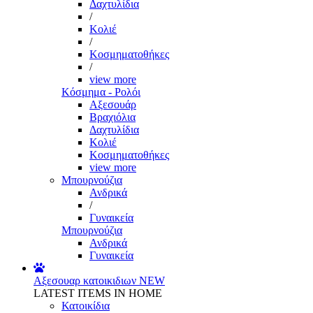
Δαχτυλίδια
/
Κολιέ
/
Κοσμηματοθήκες
/
view more
Κόσμημα - Ρολόι
Αξεσουάρ
Βραχιόλια
Δαχτυλίδια
Κολιέ
Κοσμηματοθήκες
view more
Μπουρνούζια
Ανδρικά
/
Γυναικεία
Μπουρνούζια
Ανδρικά
Γυναικεία
Αξεσουαρ κατοικιδιων
NEW
LATEST ITEMS IN HOME
Κατοικίδια