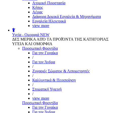
Aτομική Προστασία
Kήπος
Αέρας
Διάφορα Δομικά Εργαλεία & Μηχανήματα
Εργαλεία Ηλεκτρικά
view more
Υγεία - Ομορφιά
NEW
ΔΕΣ ΜΕΡΙΚΑ ΑΠΌ ΤΑ ΠΡΟΪΌΝΤΑ ΤΗΣ ΚΑΤΗΓΟΡΙΑΣ
ΥΓΕΙΑ ΚΑΙ ΟΜΟΡΦΙΑ
Προσωπική Φροντίδα
Για την Γυναίκα
/
Για τον Άνδρα
/
Ζυγαριές Σώματος & Λιπομετρητές
/
Καλλυντικά & Περιποίηση
/
Στοματική Υγιεινή
/
view more
Προσωπική Φροντίδα
Για την Γυναίκα
Για τον Άνδρα