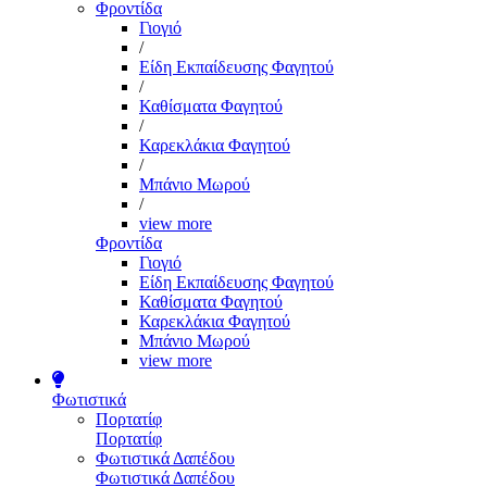
Φροντίδα
Γιογιό
/
Είδη Εκπαίδευσης Φαγητού
/
Καθίσματα Φαγητού
/
Καρεκλάκια Φαγητού
/
Μπάνιο Μωρού
/
view more
Φροντίδα
Γιογιό
Είδη Εκπαίδευσης Φαγητού
Καθίσματα Φαγητού
Καρεκλάκια Φαγητού
Μπάνιο Μωρού
view more
Φωτιστικά
Πορτατίφ
Πορτατίφ
Φωτιστικά Δαπέδου
Φωτιστικά Δαπέδου