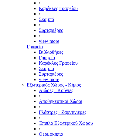
/
Καρέκλες Γραφείου
/
Σκαμπό
/
Συρταριέρες
/
view more
Γραφείο
Βιβλιοθήκες
Γραφεία
Καρέκλες Γραφείου
Σκαμπό
Συρταριέρες
view more
Εξωτερικός Χώρος - Κήπος
Αιώρες - Κούνιες
/
Αποθηκευτικοί Χώροι
/
Γλάστρες - Ζαρντινιέρες
/
Έπιπλα Εξωτερικού Χώρου
/
Θερμοκήπια