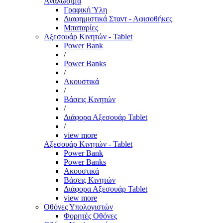
Αναλώσιμα
Γραφική Ύλη
Διαφημιστικά Σταντ - Αφισοθήκες
Μπαταρίες
Αξεσουάρ Κινητών - Tablet
Power Bank
/
Power Banks
/
Ακουστικά
/
Βάσεις Κινητών
/
Διάφορα Αξεσουάρ Tablet
/
view more
Αξεσουάρ Κινητών - Tablet
Power Bank
Power Banks
Ακουστικά
Βάσεις Κινητών
Διάφορα Αξεσουάρ Tablet
view more
Οθόνες Υπολογιστών
Φορητές Οθόνες