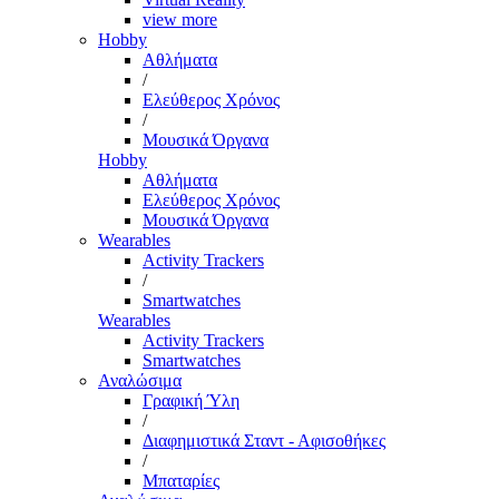
view more
Hobby
Αθλήματα
/
Ελεύθερος Χρόνος
/
Μουσικά Όργανα
Hobby
Αθλήματα
Ελεύθερος Χρόνος
Μουσικά Όργανα
Wearables
Activity Trackers
/
Smartwatches
Wearables
Activity Trackers
Smartwatches
Αναλώσιμα
Γραφική Ύλη
/
Διαφημιστικά Σταντ - Αφισοθήκες
/
Μπαταρίες