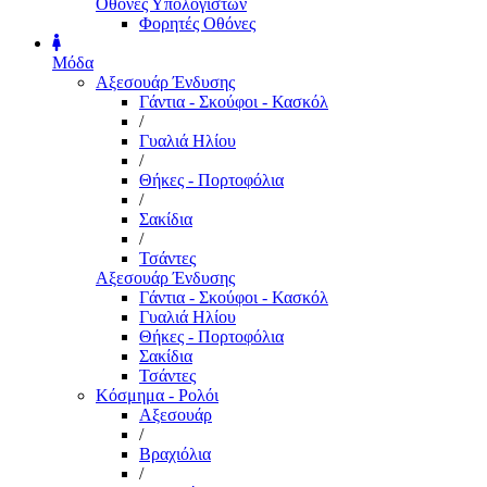
Οθόνες Υπολογιστών
Φορητές Οθόνες
Μόδα
Αξεσουάρ Ένδυσης
Γάντια - Σκούφοι - Κασκόλ
/
Γυαλιά Ηλίου
/
Θήκες - Πορτοφόλια
/
Σακίδια
/
Τσάντες
Αξεσουάρ Ένδυσης
Γάντια - Σκούφοι - Κασκόλ
Γυαλιά Ηλίου
Θήκες - Πορτοφόλια
Σακίδια
Τσάντες
Κόσμημα - Ρολόι
Αξεσουάρ
/
Βραχιόλια
/