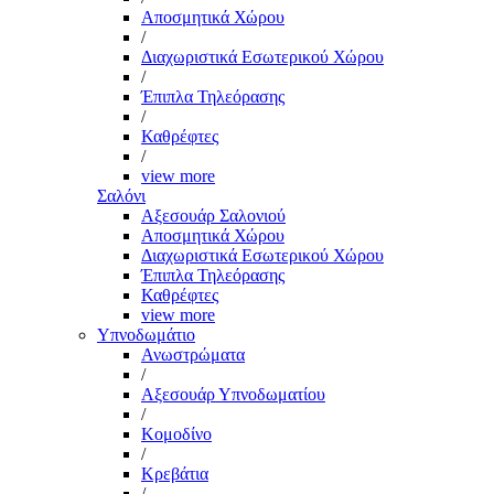
Αποσμητικά Χώρου
/
Διαχωριστικά Εσωτερικού Χώρου
/
Έπιπλα Τηλεόρασης
/
Καθρέφτες
/
view more
Σαλόνι
Αξεσουάρ Σαλονιού
Αποσμητικά Χώρου
Διαχωριστικά Εσωτερικού Χώρου
Έπιπλα Τηλεόρασης
Καθρέφτες
view more
Υπνοδωμάτιο
Ανωστρώματα
/
Αξεσουάρ Υπνοδωματίου
/
Κομοδίνο
/
Κρεβάτια
/