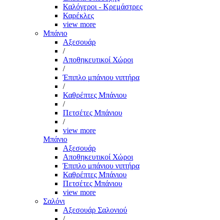
Καλόγεροι - Κρεμάστρες
Καρέκλες
view more
Μπάνιο
Αξεσουάρ
/
Αποθηκευτικοί Χώροι
/
Έπιπλο μπάνιου νιπτήρα
/
Καθρέπτες Μπάνιου
/
Πετσέτες Μπάνιου
/
view more
Μπάνιο
Αξεσουάρ
Αποθηκευτικοί Χώροι
Έπιπλο μπάνιου νιπτήρα
Καθρέπτες Μπάνιου
Πετσέτες Μπάνιου
view more
Σαλόνι
Αξεσουάρ Σαλονιού
/