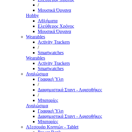
/
Μουσικά Όργανα
Hobby
Αθλήματα
Ελεύθερος Χρόνος
Μουσικά Όργανα
Wearables
Activity Trackers
/
Smartwatches
Wearables
Activity Trackers
Smartwatches
Αναλώσιμα
Γραφική Ύλη
/
Διαφημιστικά Σταντ - Αφισοθήκες
/
Μπαταρίες
Αναλώσιμα
Γραφική Ύλη
Διαφημιστικά Σταντ - Αφισοθήκες
Μπαταρίες
Αξεσουάρ Κινητών - Tablet