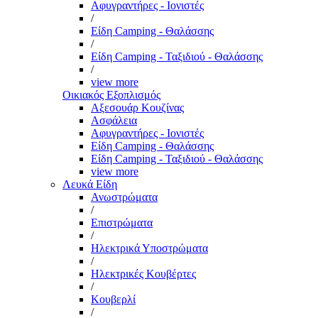
Αφυγραντήρες - Ιονιστές
/
Είδη Camping - Θαλάσσης
/
Είδη Camping - Ταξιδιού - Θαλάσσης
/
view more
Οικιακός Εξοπλισμός
Αξεσουάρ Κουζίνας
Ασφάλεια
Αφυγραντήρες - Ιονιστές
Είδη Camping - Θαλάσσης
Είδη Camping - Ταξιδιού - Θαλάσσης
view more
Λευκά Είδη
Ανωστρώματα
/
Επιστρώματα
/
Ηλεκτρικά Υποστρώματα
/
Ηλεκτρικές Κουβέρτες
/
Κουβερλί
/