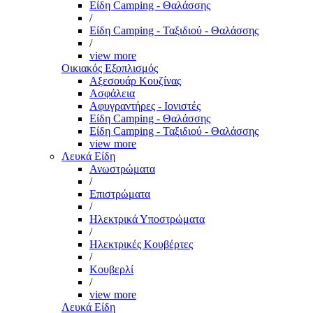
Είδη Camping - Θαλάσσης
/
Είδη Camping - Ταξιδιού - Θαλάσσης
/
view more
Οικιακός Εξοπλισμός
Αξεσουάρ Κουζίνας
Ασφάλεια
Αφυγραντήρες - Ιονιστές
Είδη Camping - Θαλάσσης
Είδη Camping - Ταξιδιού - Θαλάσσης
view more
Λευκά Είδη
Ανωστρώματα
/
Επιστρώματα
/
Ηλεκτρικά Υποστρώματα
/
Ηλεκτρικές Κουβέρτες
/
Κουβερλί
/
view more
Λευκά Είδη