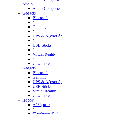
Audio
Audio Components
Gadgets
Bluetooth
/
Gaming
/
UPS & Αξεσουάρ
/
USB Sticks
/
Virtual Reality
/
view more
Gadgets
Bluetooth
Gaming
UPS & Αξεσουάρ
USB Sticks
Virtual Reality
view more
Hobby
Αθλήματα
/
Ελεύθερος Χρόνος