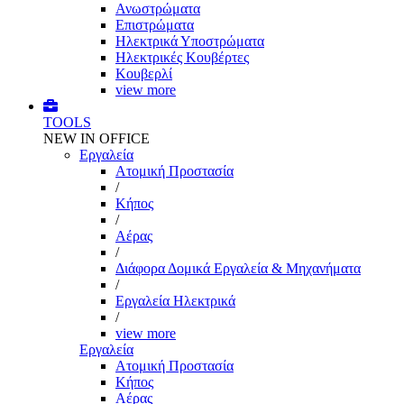
Ανωστρώματα
Επιστρώματα
Ηλεκτρικά Υποστρώματα
Ηλεκτρικές Κουβέρτες
Κουβερλί
view more
TOOLS
NEW IN OFFICE
Εργαλεία
Aτομική Προστασία
/
Kήπος
/
Αέρας
/
Διάφορα Δομικά Εργαλεία & Μηχανήματα
/
Εργαλεία Ηλεκτρικά
/
view more
Εργαλεία
Aτομική Προστασία
Kήπος
Αέρας