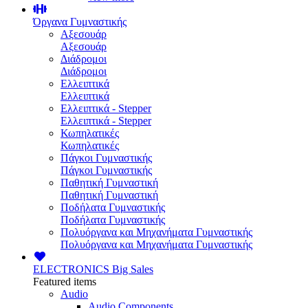
Όργανα Γυμναστικής
Αξεσουάρ
Αξεσουάρ
Διάδρομοι
Διάδρομοι
Ελλειπτικά
Ελλειπτικά
Ελλειπτικά - Stepper
Ελλειπτικά - Stepper
Κωπηλατικές
Κωπηλατικές
Πάγκοι Γυμναστικής
Πάγκοι Γυμναστικής
Παθητική Γυμναστική
Παθητική Γυμναστική
Ποδήλατα Γυμναστικής
Ποδήλατα Γυμναστικής
Πολυόργανα και Μηχανήματα Γυμναστικής
Πολυόργανα και Μηχανήματα Γυμναστικής
ELECTRONICS
Big Sales
Featured items
Audio
Audio Components