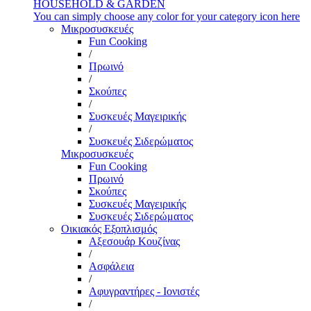
HOUSEHOLD & GARDEN
You can simply choose any color for your category icon here
Μικροσυσκευές
Fun Cooking
/
Πρωινό
/
Σκούπες
/
Συσκευές Μαγειρικής
/
Συσκευές Σιδερώματος
Μικροσυσκευές
Fun Cooking
Πρωινό
Σκούπες
Συσκευές Μαγειρικής
Συσκευές Σιδερώματος
Οικιακός Εξοπλισμός
Αξεσουάρ Κουζίνας
/
Ασφάλεια
/
Αφυγραντήρες - Ιονιστές
/