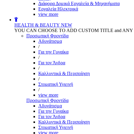
Διάφορα Δομικά Εργαλεία & Μηχανήματα
Εργαλεία Ηλεκτρικά
view more
HEALTH & BEAUTY
NEW
YOU CAN CHOOSE TO ADD CUSTOM TITLE and AN
Προσωπική Φροντίδα
Αδυνάτισμα
/
Για την Γυναίκα
/
Για τον Άνδρα
/
Καλλυντικά & Περιποίηση
/
Στοματική Υγιεινή
/
view more
Προσωπική Φροντίδα
Αδυνάτισμα
Για την Γυναίκα
Για τον Άνδρα
Καλλυντικά & Περιποίηση
Στοματική Υγιεινή
view more