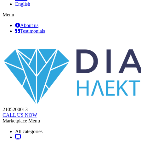
English
Menu
About us
Testimonials
2105200013
CALL US NOW
Marketplace Menu
All categories