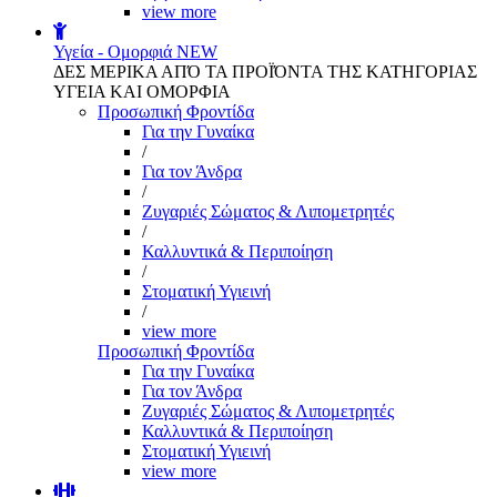
view more
Υγεία - Ομορφιά
NEW
ΔΕΣ ΜΕΡΙΚΑ ΑΠΌ ΤΑ ΠΡΟΪΌΝΤΑ ΤΗΣ ΚΑΤΗΓΟΡΙΑΣ
ΥΓΕΙΑ ΚΑΙ ΟΜΟΡΦΙΑ
Προσωπική Φροντίδα
Για την Γυναίκα
/
Για τον Άνδρα
/
Ζυγαριές Σώματος & Λιπομετρητές
/
Καλλυντικά & Περιποίηση
/
Στοματική Υγιεινή
/
view more
Προσωπική Φροντίδα
Για την Γυναίκα
Για τον Άνδρα
Ζυγαριές Σώματος & Λιπομετρητές
Καλλυντικά & Περιποίηση
Στοματική Υγιεινή
view more