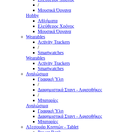
/
Μουσικά Όργανα
Hobby
Αθλήματα
Ελεύθερος Χρόνος
Μουσικά Όργανα
Wearables
Activity Trackers
/
Smartwatches
Wearables
Activity Trackers
Smartwatches
Αναλώσιμα
Γραφική Ύλη
/
Διαφημιστικά Σταντ - Αφισοθήκες
/
Μπαταρίες
Αναλώσιμα
Γραφική Ύλη
Διαφημιστικά Σταντ - Αφισοθήκες
Μπαταρίες
Αξεσουάρ Κινητών - Tablet