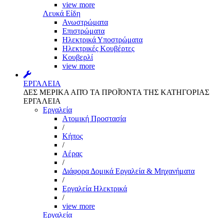
view more
Λευκά Είδη
Ανωστρώματα
Επιστρώματα
Ηλεκτρικά Υποστρώματα
Ηλεκτρικές Κουβέρτες
Κουβερλί
view more
ΕΡΓΑΛΕΙΑ
ΔΕΣ ΜΕΡΙΚΑ ΑΠΌ ΤΑ ΠΡΟΪΌΝΤΑ ΤΗΣ ΚΑΤΗΓΟΡΙΑΣ
ΕΡΓΑΛΕΙΑ
Εργαλεία
Aτομική Προστασία
/
Kήπος
/
Αέρας
/
Διάφορα Δομικά Εργαλεία & Μηχανήματα
/
Εργαλεία Ηλεκτρικά
/
view more
Εργαλεία