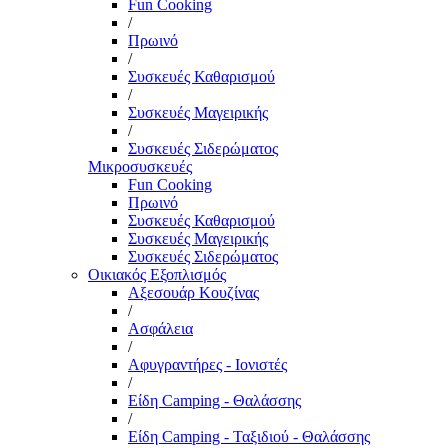
Fun Cooking
/
Πρωινό
/
Συσκευές Καθαρισμού
/
Συσκευές Μαγειρικής
/
Συσκευές Σιδερώματος
Μικροσυσκευές
Fun Cooking
Πρωινό
Συσκευές Καθαρισμού
Συσκευές Μαγειρικής
Συσκευές Σιδερώματος
Οικιακός Εξοπλισμός
Αξεσουάρ Κουζίνας
/
Ασφάλεια
/
Αφυγραντήρες - Ιονιστές
/
Είδη Camping - Θαλάσσης
/
Είδη Camping - Ταξιδιού - Θαλάσσης