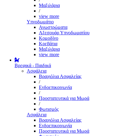
Μαξιλάρια
/
view more
Υπνοδωμάτιο
Ανωστρώματα
Αξεσουάρ Υπνοδωματίου
Κομοδίνο
Κρεβάτια
Μαξιλάρια
view more
Βρεφικά - Παιδικά
Ασφάλεια
Βραχιόλια Ασφαλείας
/
Ενδοεπικοινωνία
/
Προστατευτικά για Μωρά
/
Φωτισμός
Ασφάλεια
Βραχιόλια Ασφαλείας
Ενδοεπικοινωνία
Προστατευτικά για Μωρά