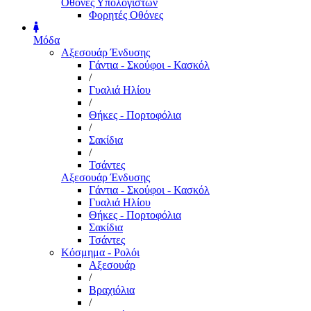
Οθόνες Υπολογιστών
Φορητές Οθόνες
Μόδα
Αξεσουάρ Ένδυσης
Γάντια - Σκούφοι - Κασκόλ
/
Γυαλιά Ηλίου
/
Θήκες - Πορτοφόλια
/
Σακίδια
/
Τσάντες
Αξεσουάρ Ένδυσης
Γάντια - Σκούφοι - Κασκόλ
Γυαλιά Ηλίου
Θήκες - Πορτοφόλια
Σακίδια
Τσάντες
Κόσμημα - Ρολόι
Αξεσουάρ
/
Βραχιόλια
/