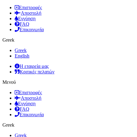
Επιστροφές
Αποστολή
Εγγύηση
FAQ
Επικοινωνία
Greek
Greek
English
Η εταιρεία μας
Κριτικές πελατών
Μενού
Επιστροφές
Αποστολή
Εγγύηση
FAQ
Επικοινωνία
Greek
Greek