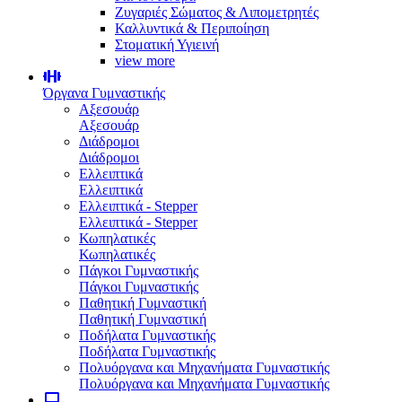
Ζυγαριές Σώματος & Λιπομετρητές
Καλλυντικά & Περιποίηση
Στοματική Υγιεινή
view more
Όργανα Γυμναστικής
Αξεσουάρ
Αξεσουάρ
Διάδρομοι
Διάδρομοι
Ελλειπτικά
Ελλειπτικά
Ελλειπτικά - Stepper
Ελλειπτικά - Stepper
Κωπηλατικές
Κωπηλατικές
Πάγκοι Γυμναστικής
Πάγκοι Γυμναστικής
Παθητική Γυμναστική
Παθητική Γυμναστική
Ποδήλατα Γυμναστικής
Ποδήλατα Γυμναστικής
Πολυόργανα και Μηχανήματα Γυμναστικής
Πολυόργανα και Μηχανήματα Γυμναστικής