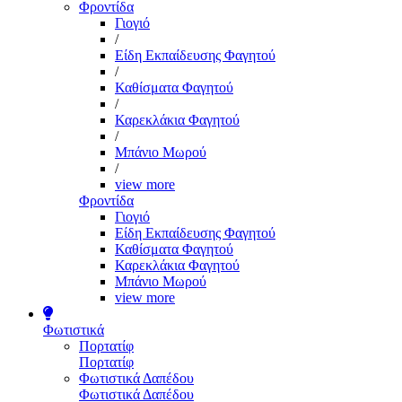
Φροντίδα
Γιογιό
/
Είδη Εκπαίδευσης Φαγητού
/
Καθίσματα Φαγητού
/
Καρεκλάκια Φαγητού
/
Μπάνιο Μωρού
/
view more
Φροντίδα
Γιογιό
Είδη Εκπαίδευσης Φαγητού
Καθίσματα Φαγητού
Καρεκλάκια Φαγητού
Μπάνιο Μωρού
view more
Φωτιστικά
Πορτατίφ
Πορτατίφ
Φωτιστικά Δαπέδου
Φωτιστικά Δαπέδου