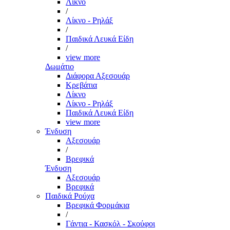
Λίκνο
/
Λίκνο - Ρηλάξ
/
Παιδικά Λευκά Είδη
/
view more
Δωμάτιο
Διάφορα Αξεσουάρ
Κρεβάτια
Λίκνο
Λίκνο - Ρηλάξ
Παιδικά Λευκά Είδη
view more
Ένδυση
Αξεσουάρ
/
Βρεφικά
Ένδυση
Αξεσουάρ
Βρεφικά
Παιδικά Ρούχα
Βρεφικά Φορμάκια
/
Γάντια - Κασκόλ - Σκούφοι