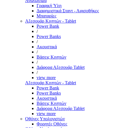
Αναλώσιμα
Γραφική Ύλη
Διαφημιστικά Σταντ - Αφισοθήκες
Μπαταρίες
Αξεσουάρ Κινητών - Tablet
Power Bank
/
Power Banks
/
Ακουστικά
/
Βάσεις Κινητών
/
Διάφορα Αξεσουάρ Tablet
/
view more
Αξεσουάρ Κινητών - Tablet
Power Bank
Power Banks
Ακουστικά
Βάσεις Κινητών
Διάφορα Αξεσουάρ Tablet
view more
Οθόνες Υπολογιστών
Φορητές Οθόνες