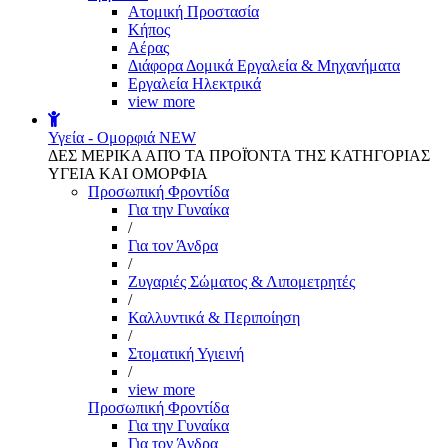
Aτομική Προστασία
Kήπος
Αέρας
Διάφορα Δομικά Εργαλεία & Μηχανήματα
Εργαλεία Ηλεκτρικά
view more
Υγεία - Ομορφιά
NEW
ΔΕΣ ΜΕΡΙΚΑ ΑΠΌ ΤΑ ΠΡΟΪΌΝΤΑ ΤΗΣ ΚΑΤΗΓΟΡΙΑΣ
ΥΓΕΙΑ ΚΑΙ ΟΜΟΡΦΙΑ
Προσωπική Φροντίδα
Για την Γυναίκα
/
Για τον Άνδρα
/
Ζυγαριές Σώματος & Λιπομετρητές
/
Καλλυντικά & Περιποίηση
/
Στοματική Υγιεινή
/
view more
Προσωπική Φροντίδα
Για την Γυναίκα
Για τον Άνδρα