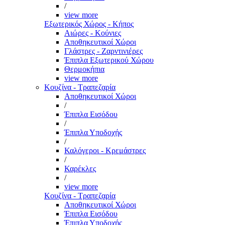
/
view more
Εξωτερικός Χώρος - Κήπος
Αιώρες - Κούνιες
Αποθηκευτικοί Χώροι
Γλάστρες - Ζαρντινιέρες
Έπιπλα Εξωτερικού Χώρου
Θερμοκήπια
view more
Κουζίνα - Τραπεζαρία
Αποθηκευτικοί Χώροι
/
Έπιπλα Εισόδου
/
Έπιπλα Υποδοχής
/
Καλόγεροι - Κρεμάστρες
/
Καρέκλες
/
view more
Κουζίνα - Τραπεζαρία
Αποθηκευτικοί Χώροι
Έπιπλα Εισόδου
Έπιπλα Υποδοχής