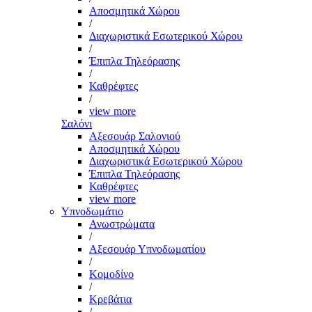
Αποσμητικά Χώρου
/
Διαχωριστικά Εσωτερικού Χώρου
/
Έπιπλα Τηλεόρασης
/
Καθρέφτες
/
view more
Σαλόνι
Αξεσουάρ Σαλονιού
Αποσμητικά Χώρου
Διαχωριστικά Εσωτερικού Χώρου
Έπιπλα Τηλεόρασης
Καθρέφτες
view more
Υπνοδωμάτιο
Ανωστρώματα
/
Αξεσουάρ Υπνοδωματίου
/
Κομοδίνο
/
Κρεβάτια
/