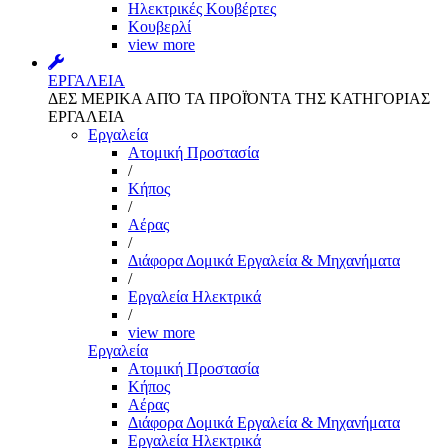
Ηλεκτρικές Κουβέρτες
Κουβερλί
view more
ΕΡΓΑΛΕΙΑ
ΔΕΣ ΜΕΡΙΚΑ ΑΠΌ ΤΑ ΠΡΟΪΌΝΤΑ ΤΗΣ ΚΑΤΗΓΟΡΙΑΣ
ΕΡΓΑΛΕΙΑ
Εργαλεία
Aτομική Προστασία
/
Kήπος
/
Αέρας
/
Διάφορα Δομικά Εργαλεία & Μηχανήματα
/
Εργαλεία Ηλεκτρικά
/
view more
Εργαλεία
Aτομική Προστασία
Kήπος
Αέρας
Διάφορα Δομικά Εργαλεία & Μηχανήματα
Εργαλεία Ηλεκτρικά