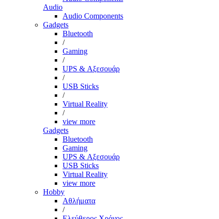
Audio
Audio Components
Gadgets
Bluetooth
/
Gaming
/
UPS & Αξεσουάρ
/
USB Sticks
/
Virtual Reality
/
view more
Gadgets
Bluetooth
Gaming
UPS & Αξεσουάρ
USB Sticks
Virtual Reality
view more
Hobby
Αθλήματα
/
Ελεύθερος Χρόνος