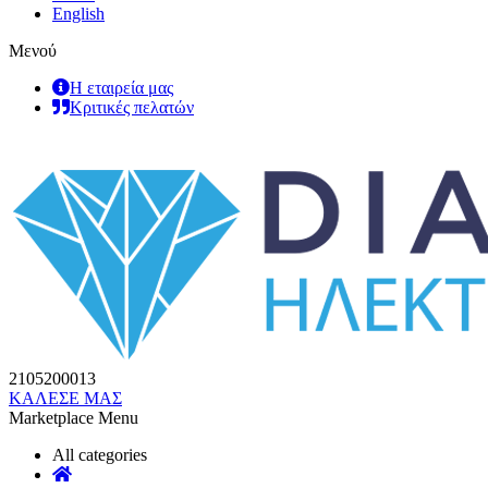
English
Μενού
Η εταιρεία μας
Κριτικές πελατών
2105200013
ΚΑΛΕΣΕ ΜΑΣ
Marketplace Menu
All categories