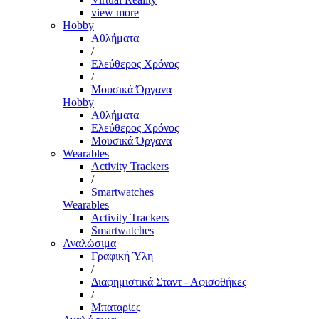
view more
Hobby
Αθλήματα
/
Ελεύθερος Χρόνος
/
Μουσικά Όργανα
Hobby
Αθλήματα
Ελεύθερος Χρόνος
Μουσικά Όργανα
Wearables
Activity Trackers
/
Smartwatches
Wearables
Activity Trackers
Smartwatches
Αναλώσιμα
Γραφική Ύλη
/
Διαφημιστικά Σταντ - Αφισοθήκες
/
Μπαταρίες