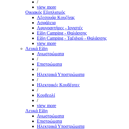
/
view more
Οικιακός Εξοπλισμός
Αξεσουάρ Κουζίνας
Ασφάλεια
Αφυγραντήρες - Ιονιστές
Είδη Camping - Θαλάσσης
Είδη Camping - Ταξιδιού - Θαλάσσης
view more
Λευκά Είδη
Ανωστρώματα
/
Επιστρώματα
/
Ηλεκτρικά Υποστρώματα
/
Ηλεκτρικές Κουβέρτες
/
Κουβερλί
/
view more
Λευκά Είδη
Ανωστρώματα
Επιστρώματα
Ηλεκτρικά Υποστρώματα