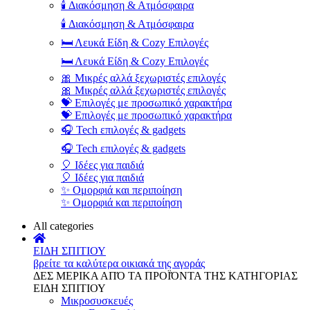
🕯️ Διακόσμηση & Ατμόσφαιρα
🕯️ Διακόσμηση & Ατμόσφαιρα
🛏️ Λευκά Είδη & Cozy Επιλογές
🛏️ Λευκά Είδη & Cozy Επιλογές
🎀 Μικρές αλλά ξεχωριστές επιλογές
🎀 Μικρές αλλά ξεχωριστές επιλογές
💝 Επιλογές με προσωπικό χαρακτήρα
💝 Επιλογές με προσωπικό χαρακτήρα
🎧 Tech επιλογές & gadgets
🎧 Tech επιλογές & gadgets
🎈 Ιδέες για παιδιά
🎈 Ιδέες για παιδιά
✨ Ομορφιά και περιποίηση
✨ Ομορφιά και περιποίηση
All categories
ΕΙΔΗ ΣΠΙΤΙΟΥ
βρείτε τα καλύτερα οικιακά της αγοράς
ΔΕΣ ΜΕΡΙΚΑ ΑΠΌ ΤΑ ΠΡΟΪΌΝΤΑ ΤΗΣ ΚΑΤΗΓΟΡΙΑΣ
ΕΙΔΗ ΣΠΙΤΙΟΥ
Μικροσυσκευές