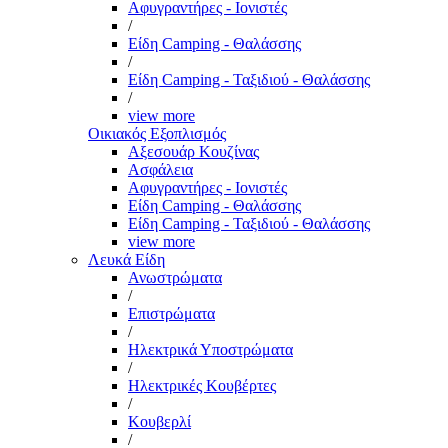
Αφυγραντήρες - Ιονιστές
/
Είδη Camping - Θαλάσσης
/
Είδη Camping - Ταξιδιού - Θαλάσσης
/
view more
Οικιακός Εξοπλισμός
Αξεσουάρ Κουζίνας
Ασφάλεια
Αφυγραντήρες - Ιονιστές
Είδη Camping - Θαλάσσης
Είδη Camping - Ταξιδιού - Θαλάσσης
view more
Λευκά Είδη
Ανωστρώματα
/
Επιστρώματα
/
Ηλεκτρικά Υποστρώματα
/
Ηλεκτρικές Κουβέρτες
/
Κουβερλί
/