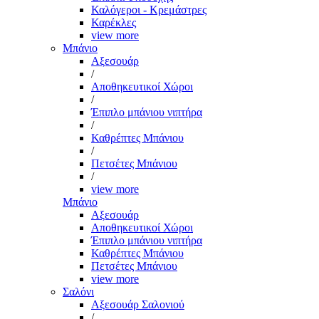
Καλόγεροι - Κρεμάστρες
Καρέκλες
view more
Μπάνιο
Αξεσουάρ
/
Αποθηκευτικοί Χώροι
/
Έπιπλο μπάνιου νιπτήρα
/
Καθρέπτες Μπάνιου
/
Πετσέτες Μπάνιου
/
view more
Μπάνιο
Αξεσουάρ
Αποθηκευτικοί Χώροι
Έπιπλο μπάνιου νιπτήρα
Καθρέπτες Μπάνιου
Πετσέτες Μπάνιου
view more
Σαλόνι
Αξεσουάρ Σαλονιού
/