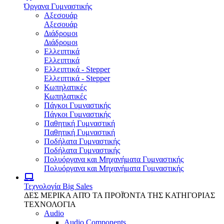
Όργανα Γυμναστικής
Αξεσουάρ
Αξεσουάρ
Διάδρομοι
Διάδρομοι
Ελλειπτικά
Ελλειπτικά
Ελλειπτικά - Stepper
Ελλειπτικά - Stepper
Κωπηλατικές
Κωπηλατικές
Πάγκοι Γυμναστικής
Πάγκοι Γυμναστικής
Παθητική Γυμναστική
Παθητική Γυμναστική
Ποδήλατα Γυμναστικής
Ποδήλατα Γυμναστικής
Πολυόργανα και Μηχανήματα Γυμναστικής
Πολυόργανα και Μηχανήματα Γυμναστικής
Τεχνολογία
Big Sales
ΔΕΣ ΜΕΡΙΚΑ ΑΠΌ ΤΑ ΠΡΟΪΌΝΤΑ ΤΗΣ ΚΑΤΗΓΟΡΙΑΣ
ΤΕΧΝΟΛΟΓΙΑ
Audio
Audio Components