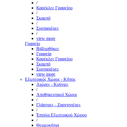
/
Καρέκλες Γραφείου
/
Σκαμπό
/
Συρταριέρες
/
view more
Γραφείο
Βιβλιοθήκες
Γραφεία
Καρέκλες Γραφείου
Σκαμπό
Συρταριέρες
view more
Εξωτερικός Χώρος - Κήπος
Αιώρες - Κούνιες
/
Αποθηκευτικοί Χώροι
/
Γλάστρες - Ζαρντινιέρες
/
Έπιπλα Εξωτερικού Χώρου
/
Θερμοκήπια