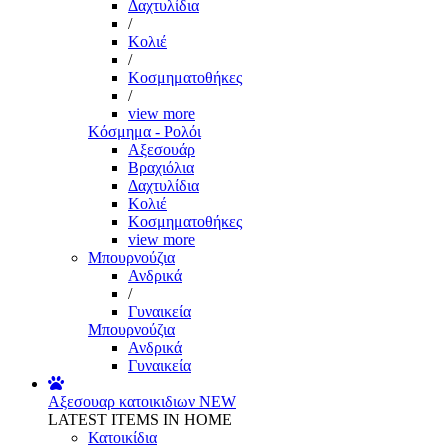
Δαχτυλίδια
/
Κολιέ
/
Κοσμηματοθήκες
/
view more
Κόσμημα - Ρολόι
Αξεσουάρ
Βραχιόλια
Δαχτυλίδια
Κολιέ
Κοσμηματοθήκες
view more
Μπουρνούζια
Ανδρικά
/
Γυναικεία
Μπουρνούζια
Ανδρικά
Γυναικεία
Αξεσουαρ κατοικιδιων
NEW
LATEST ITEMS IN HOME
Κατοικίδια