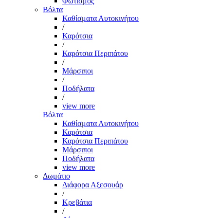
Φωτισμός
Βόλτα
Καθίσματα Αυτοκινήτου
/
Καρότσια
/
Καρότσια Περιπάτου
/
Μάρσιποι
/
Ποδήλατα
/
view more
Βόλτα
Καθίσματα Αυτοκινήτου
Καρότσια
Καρότσια Περιπάτου
Μάρσιποι
Ποδήλατα
view more
Δωμάτιο
Διάφορα Αξεσουάρ
/
Κρεβάτια
/