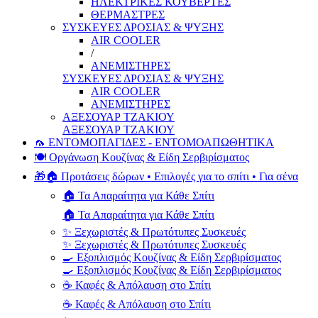
ΗΛΕΚΤΡΙΚΕΣ ΚΟΥΒΕΡΤΕΣ
ΘΕΡΜΑΣΤΡΕΣ
ΣΥΣΚΕΥΕΣ ΔΡΟΣΙΑΣ & ΨΥΞΗΣ
AIR COOLER
/
ΑΝΕΜΙΣΤΗΡΕΣ
ΣΥΣΚΕΥΕΣ ΔΡΟΣΙΑΣ & ΨΥΞΗΣ
AIR COOLER
ΑΝΕΜΙΣΤΗΡΕΣ
ΑΞΕΣΟΥΑΡ ΤΖΑΚΙΟΥ
ΑΞΕΣΟΥΑΡ ΤΖΑΚΙΟΥ
🦟 ΕΝΤΟΜΟΠΑΓΙΔΕΣ - ΕΝΤΟΜΟΑΠΩΘΗΤΙΚΑ
🍽️ Οργάνωση Κουζίνας & Είδη Σερβιρίσματος
🎁🏠 Προτάσεις δώρων • Επιλογές για το σπίτι • Για σένα
🏠 Τα Απαραίτητα για Κάθε Σπίτι
🏠 Τα Απαραίτητα για Κάθε Σπίτι
✨ Ξεχωριστές & Πρωτότυπες Συσκευές
✨ Ξεχωριστές & Πρωτότυπες Συσκευές
🍳 Εξοπλισμός Κουζίνας & Είδη Σερβιρίσματος
🍳 Εξοπλισμός Κουζίνας & Είδη Σερβιρίσματος
☕ Καφές & Απόλαυση στο Σπίτι
☕ Καφές & Απόλαυση στο Σπίτι