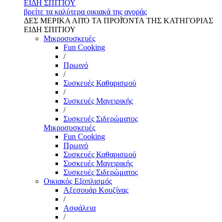
ΕΙΔΗ ΣΠΙΤΙΟΥ
βρείτε τα καλύτερα οικιακά της αγοράς
ΔΕΣ ΜΕΡΙΚΑ ΑΠΌ ΤΑ ΠΡΟΪΌΝΤΑ ΤΗΣ ΚΑΤΗΓΟΡΙΑΣ
ΕΙΔΗ ΣΠΙΤΙΟΥ
Μικροσυσκευές
Fun Cooking
/
Πρωινό
/
Συσκευές Καθαρισμού
/
Συσκευές Μαγειρικής
/
Συσκευές Σιδερώματος
Μικροσυσκευές
Fun Cooking
Πρωινό
Συσκευές Καθαρισμού
Συσκευές Μαγειρικής
Συσκευές Σιδερώματος
Οικιακός Εξοπλισμός
Αξεσουάρ Κουζίνας
/
Ασφάλεια
/