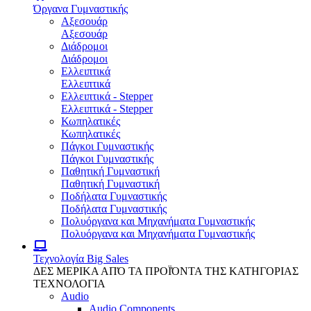
Όργανα Γυμναστικής
Αξεσουάρ
Αξεσουάρ
Διάδρομοι
Διάδρομοι
Ελλειπτικά
Ελλειπτικά
Ελλειπτικά - Stepper
Ελλειπτικά - Stepper
Κωπηλατικές
Κωπηλατικές
Πάγκοι Γυμναστικής
Πάγκοι Γυμναστικής
Παθητική Γυμναστική
Παθητική Γυμναστική
Ποδήλατα Γυμναστικής
Ποδήλατα Γυμναστικής
Πολυόργανα και Μηχανήματα Γυμναστικής
Πολυόργανα και Μηχανήματα Γυμναστικής
Τεχνολογία
Big Sales
ΔΕΣ ΜΕΡΙΚΑ ΑΠΌ ΤΑ ΠΡΟΪΌΝΤΑ ΤΗΣ ΚΑΤΗΓΟΡΙΑΣ
ΤΕΧΝΟΛΟΓΙΑ
Audio
Audio Components