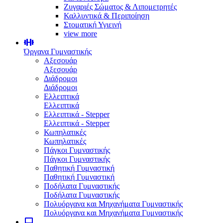
Ζυγαριές Σώματος & Λιπομετρητές
Καλλυντικά & Περιποίηση
Στοματική Υγιεινή
view more
Όργανα Γυμναστικής
Αξεσουάρ
Αξεσουάρ
Διάδρομοι
Διάδρομοι
Ελλειπτικά
Ελλειπτικά
Ελλειπτικά - Stepper
Ελλειπτικά - Stepper
Κωπηλατικές
Κωπηλατικές
Πάγκοι Γυμναστικής
Πάγκοι Γυμναστικής
Παθητική Γυμναστική
Παθητική Γυμναστική
Ποδήλατα Γυμναστικής
Ποδήλατα Γυμναστικής
Πολυόργανα και Μηχανήματα Γυμναστικής
Πολυόργανα και Μηχανήματα Γυμναστικής