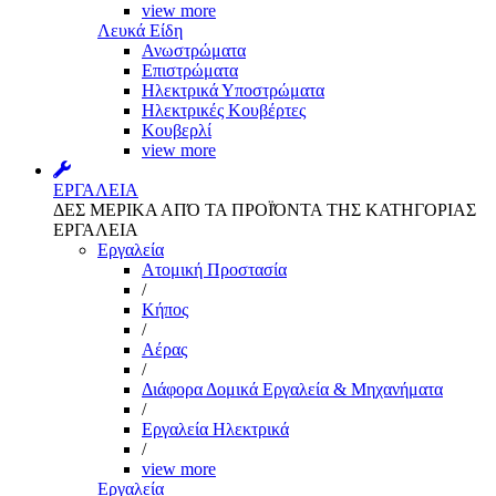
view more
Λευκά Είδη
Ανωστρώματα
Επιστρώματα
Ηλεκτρικά Υποστρώματα
Ηλεκτρικές Κουβέρτες
Κουβερλί
view more
ΕΡΓΑΛΕΙΑ
ΔΕΣ ΜΕΡΙΚΑ ΑΠΌ ΤΑ ΠΡΟΪΌΝΤΑ ΤΗΣ ΚΑΤΗΓΟΡΙΑΣ
ΕΡΓΑΛΕΙΑ
Εργαλεία
Aτομική Προστασία
/
Kήπος
/
Αέρας
/
Διάφορα Δομικά Εργαλεία & Μηχανήματα
/
Εργαλεία Ηλεκτρικά
/
view more
Εργαλεία