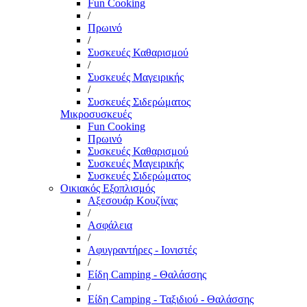
Fun Cooking
/
Πρωινό
/
Συσκευές Καθαρισμού
/
Συσκευές Μαγειρικής
/
Συσκευές Σιδερώματος
Μικροσυσκευές
Fun Cooking
Πρωινό
Συσκευές Καθαρισμού
Συσκευές Μαγειρικής
Συσκευές Σιδερώματος
Οικιακός Εξοπλισμός
Αξεσουάρ Κουζίνας
/
Ασφάλεια
/
Αφυγραντήρες - Ιονιστές
/
Είδη Camping - Θαλάσσης
/
Είδη Camping - Ταξιδιού - Θαλάσσης