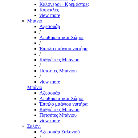
Καλόγεροι - Κρεμάστρες
Καρέκλες
view more
Μπάνιο
Αξεσουάρ
/
Αποθηκευτικοί Χώροι
/
Έπιπλο μπάνιου νιπτήρα
/
Καθρέπτες Μπάνιου
/
Πετσέτες Μπάνιου
/
view more
Μπάνιο
Αξεσουάρ
Αποθηκευτικοί Χώροι
Έπιπλο μπάνιου νιπτήρα
Καθρέπτες Μπάνιου
Πετσέτες Μπάνιου
view more
Σαλόνι
Αξεσουάρ Σαλονιού
/