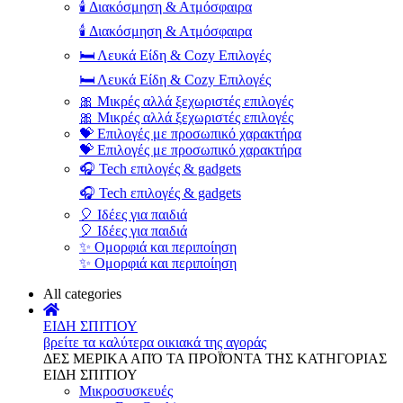
🕯️ Διακόσμηση & Ατμόσφαιρα
🕯️ Διακόσμηση & Ατμόσφαιρα
🛏️ Λευκά Είδη & Cozy Επιλογές
🛏️ Λευκά Είδη & Cozy Επιλογές
🎀 Μικρές αλλά ξεχωριστές επιλογές
🎀 Μικρές αλλά ξεχωριστές επιλογές
💝 Επιλογές με προσωπικό χαρακτήρα
💝 Επιλογές με προσωπικό χαρακτήρα
🎧 Tech επιλογές & gadgets
🎧 Tech επιλογές & gadgets
🎈 Ιδέες για παιδιά
🎈 Ιδέες για παιδιά
✨ Ομορφιά και περιποίηση
✨ Ομορφιά και περιποίηση
All categories
ΕΙΔΗ ΣΠΙΤΙΟΥ
βρείτε τα καλύτερα οικιακά της αγοράς
ΔΕΣ ΜΕΡΙΚΑ ΑΠΌ ΤΑ ΠΡΟΪΌΝΤΑ ΤΗΣ ΚΑΤΗΓΟΡΙΑΣ
ΕΙΔΗ ΣΠΙΤΙΟΥ
Μικροσυσκευές