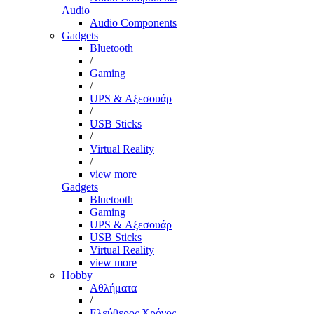
Audio
Audio Components
Gadgets
Bluetooth
/
Gaming
/
UPS & Αξεσουάρ
/
USB Sticks
/
Virtual Reality
/
view more
Gadgets
Bluetooth
Gaming
UPS & Αξεσουάρ
USB Sticks
Virtual Reality
view more
Hobby
Αθλήματα
/
Ελεύθερος Χρόνος