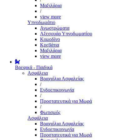
Μαξιλάρια
/
view more
Υπνοδωμάτιο
Ανωστρώματα
Αξεσουάρ Υπνοδωματίου
Κομοδίνο
Κρεβάτια
Μαξιλάρια
view more
Βρεφικά - Παιδικά
Ασφάλεια
Βραχιόλια Ασφαλείας
/
Ενδοεπικοινωνία
/
Προστατευτικά για Μωρά
/
Φωτισμός
Ασφάλεια
Βραχιόλια Ασφαλείας
Ενδοεπικοινωνία
Προστατευτικά για Μωρά