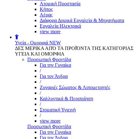
Aτομική Προστασία
Kήπος
Αέρας
Διάφορα Δομικά Εργαλεία & Μηχανήματα
Εργαλεία Ηλεκτρικά
view more
Υγεία - Ομορφιά
NEW
ΔΕΣ ΜΕΡΙΚΑ ΑΠΌ ΤΑ ΠΡΟΪΌΝΤΑ ΤΗΣ ΚΑΤΗΓΟΡΙΑΣ
ΥΓΕΙΑ ΚΑΙ ΟΜΟΡΦΙΑ
Προσωπική Φροντίδα
Για την Γυναίκα
/
Για τον Άνδρα
/
Ζυγαριές Σώματος & Λιπομετρητές
/
Καλλυντικά & Περιποίηση
/
Στοματική Υγιεινή
/
view more
Προσωπική Φροντίδα
Για την Γυναίκα
Για τον Άνδρα