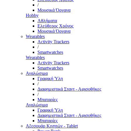
/
Μουσικά Όργανα
Hobby
Αθλήματα
Ελεύθερος Χρόνος
Μουσικά Όργανα
Wearables
Activity Trackers
/
Smartwatches
Wearables
Activity Trackers
Smartwatches
Αναλώσιμα
Γραφική Ύλη
/
Διαφημιστικά Σταντ - Αφισοθήκες
/
Μπαταρίες
Αναλώσιμα
Γραφική Ύλη
Διαφημιστικά Σταντ - Αφισοθήκες
Μπαταρίες
Αξεσουάρ Κινητών - Tablet