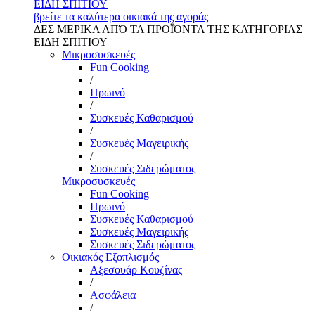
ΕΙΔΗ ΣΠΙΤΙΟΥ
βρείτε τα καλύτερα οικιακά της αγοράς
ΔΕΣ ΜΕΡΙΚΑ ΑΠΌ ΤΑ ΠΡΟΪΌΝΤΑ ΤΗΣ ΚΑΤΗΓΟΡΙΑΣ
ΕΙΔΗ ΣΠΙΤΙΟΥ
Μικροσυσκευές
Fun Cooking
/
Πρωινό
/
Συσκευές Καθαρισμού
/
Συσκευές Μαγειρικής
/
Συσκευές Σιδερώματος
Μικροσυσκευές
Fun Cooking
Πρωινό
Συσκευές Καθαρισμού
Συσκευές Μαγειρικής
Συσκευές Σιδερώματος
Οικιακός Εξοπλισμός
Αξεσουάρ Κουζίνας
/
Ασφάλεια
/