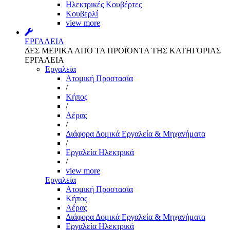
Ηλεκτρικές Κουβέρτες
Κουβερλί
view more
ΕΡΓΑΛΕΙΑ
ΔΕΣ ΜΕΡΙΚΑ ΑΠΌ ΤΑ ΠΡΟΪΌΝΤΑ ΤΗΣ ΚΑΤΗΓΟΡΙΑΣ
ΕΡΓΑΛΕΙΑ
Εργαλεία
Aτομική Προστασία
/
Kήπος
/
Αέρας
/
Διάφορα Δομικά Εργαλεία & Μηχανήματα
/
Εργαλεία Ηλεκτρικά
/
view more
Εργαλεία
Aτομική Προστασία
Kήπος
Αέρας
Διάφορα Δομικά Εργαλεία & Μηχανήματα
Εργαλεία Ηλεκτρικά