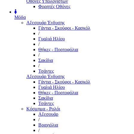
Οθόνες Υπολογιστών
Φορητές Οθόνες
Μόδα
Αξεσουάρ Ένδυσης
Γάντια - Σκούφοι - Κασκόλ
/
Γυαλιά Ηλίου
/
Θήκες - Πορτοφόλια
/
Σακίδια
/
Τσάντες
Αξεσουάρ Ένδυσης
Γάντια - Σκούφοι - Κασκόλ
Γυαλιά Ηλίου
Θήκες - Πορτοφόλια
Σακίδια
Τσάντες
Κόσμημα - Ρολόι
Αξεσουάρ
/
Βραχιόλια
/