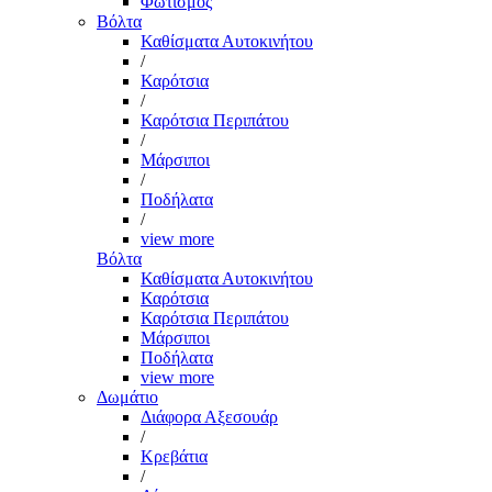
Φωτισμός
Βόλτα
Καθίσματα Αυτοκινήτου
/
Καρότσια
/
Καρότσια Περιπάτου
/
Μάρσιποι
/
Ποδήλατα
/
view more
Βόλτα
Καθίσματα Αυτοκινήτου
Καρότσια
Καρότσια Περιπάτου
Μάρσιποι
Ποδήλατα
view more
Δωμάτιο
Διάφορα Αξεσουάρ
/
Κρεβάτια
/