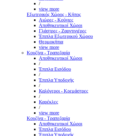
/
view more
Εξωτερικός Χώρος - Κήπος
Αιώρες - Κούνιες
Αποθηκευτικοί Χώροι
Γλάστρες - Ζαρντινιέρες
Έπιπλα Εξωτερικού Χώρου
Θερμοκήπια
view more
Κουζίνα - Τραπεζαρία
Αποθηκευτικοί Χώροι
/
Έπιπλα Εισόδου
/
Έπιπλα Υποδοχής
/
Καλόγεροι - Κρεμάστρες
/
Καρέκλες
/
view more
Κουζίνα - Τραπεζαρία
Αποθηκευτικοί Χώροι
Έπιπλα Εισόδου
Έπιπλα Υποδοχής