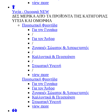
view more
Υγεία - Ομορφιά
NEW
ΔΕΣ ΜΕΡΙΚΑ ΑΠΌ ΤΑ ΠΡΟΪΌΝΤΑ ΤΗΣ ΚΑΤΗΓΟΡΙΑΣ
ΥΓΕΙΑ ΚΑΙ ΟΜΟΡΦΙΑ
Προσωπική Φροντίδα
Για την Γυναίκα
/
Για τον Άνδρα
/
Ζυγαριές Σώματος & Λιπομετρητές
/
Καλλυντικά & Περιποίηση
/
Στοματική Υγιεινή
/
view more
Προσωπική Φροντίδα
Για την Γυναίκα
Για τον Άνδρα
Ζυγαριές Σώματος & Λιπομετρητές
Καλλυντικά & Περιποίηση
Στοματική Υγιεινή
view more