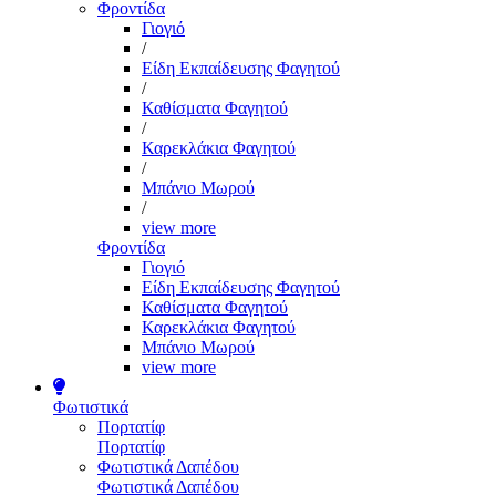
Φροντίδα
Γιογιό
/
Είδη Εκπαίδευσης Φαγητού
/
Καθίσματα Φαγητού
/
Καρεκλάκια Φαγητού
/
Μπάνιο Μωρού
/
view more
Φροντίδα
Γιογιό
Είδη Εκπαίδευσης Φαγητού
Καθίσματα Φαγητού
Καρεκλάκια Φαγητού
Μπάνιο Μωρού
view more
Φωτιστικά
Πορτατίφ
Πορτατίφ
Φωτιστικά Δαπέδου
Φωτιστικά Δαπέδου