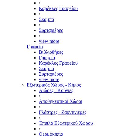
/
Καρέκλες Γραφείου
/
Σκαμπό
/
Συρταριέρες
/
view more
Γραφείο
Βιβλιοθήκες
Γραφεία
Καρέκλες Γραφείου
Σκαμπό
Συρταριέρες
view more
Εξωτερικός Χώρος - Κήπος
Αιώρες - Κούνιες
/
Αποθηκευτικοί Χώροι
/
Γλάστρες - Ζαρντινιέρες
/
Έπιπλα Εξωτερικού Χώρου
/
Θερμοκήπια