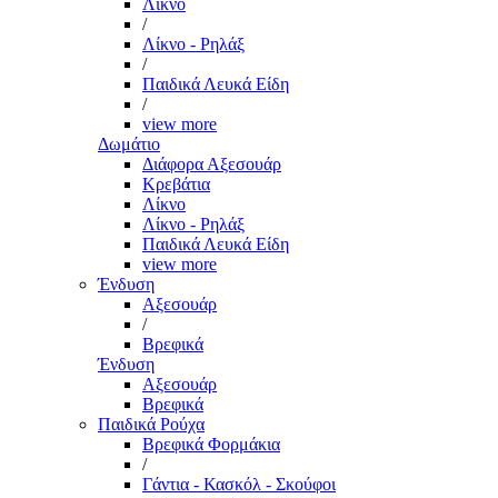
Λίκνο
/
Λίκνο - Ρηλάξ
/
Παιδικά Λευκά Είδη
/
view more
Δωμάτιο
Διάφορα Αξεσουάρ
Κρεβάτια
Λίκνο
Λίκνο - Ρηλάξ
Παιδικά Λευκά Είδη
view more
Ένδυση
Αξεσουάρ
/
Βρεφικά
Ένδυση
Αξεσουάρ
Βρεφικά
Παιδικά Ρούχα
Βρεφικά Φορμάκια
/
Γάντια - Κασκόλ - Σκούφοι