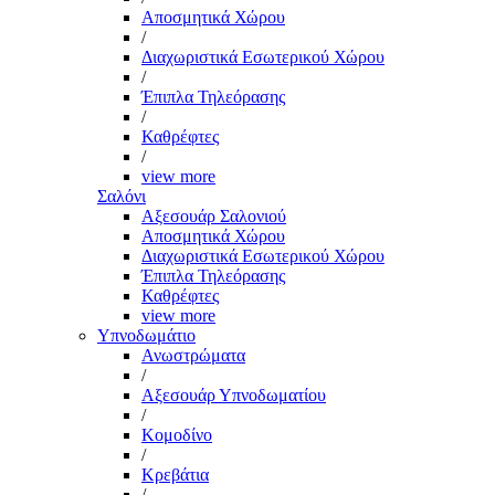
Αποσμητικά Χώρου
/
Διαχωριστικά Εσωτερικού Χώρου
/
Έπιπλα Τηλεόρασης
/
Καθρέφτες
/
view more
Σαλόνι
Αξεσουάρ Σαλονιού
Αποσμητικά Χώρου
Διαχωριστικά Εσωτερικού Χώρου
Έπιπλα Τηλεόρασης
Καθρέφτες
view more
Υπνοδωμάτιο
Ανωστρώματα
/
Αξεσουάρ Υπνοδωματίου
/
Κομοδίνο
/
Κρεβάτια
/