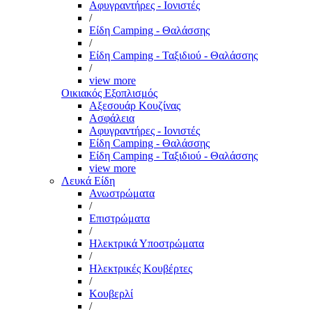
Αφυγραντήρες - Ιονιστές
/
Είδη Camping - Θαλάσσης
/
Είδη Camping - Ταξιδιού - Θαλάσσης
/
view more
Οικιακός Εξοπλισμός
Αξεσουάρ Κουζίνας
Ασφάλεια
Αφυγραντήρες - Ιονιστές
Είδη Camping - Θαλάσσης
Είδη Camping - Ταξιδιού - Θαλάσσης
view more
Λευκά Είδη
Ανωστρώματα
/
Επιστρώματα
/
Ηλεκτρικά Υποστρώματα
/
Ηλεκτρικές Κουβέρτες
/
Κουβερλί
/