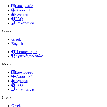
Επιστροφές
Αποστολή
Εγγύηση
FAQ
Επικοινωνία
Greek
Greek
English
Η εταιρεία μας
Κριτικές πελατών
Μενού
Επιστροφές
Αποστολή
Εγγύηση
FAQ
Επικοινωνία
Greek
Greek