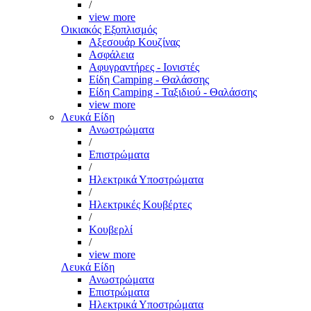
/
view more
Οικιακός Εξοπλισμός
Αξεσουάρ Κουζίνας
Ασφάλεια
Αφυγραντήρες - Ιονιστές
Είδη Camping - Θαλάσσης
Είδη Camping - Ταξιδιού - Θαλάσσης
view more
Λευκά Είδη
Ανωστρώματα
/
Επιστρώματα
/
Ηλεκτρικά Υποστρώματα
/
Ηλεκτρικές Κουβέρτες
/
Κουβερλί
/
view more
Λευκά Είδη
Ανωστρώματα
Επιστρώματα
Ηλεκτρικά Υποστρώματα