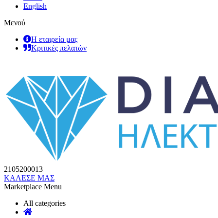
English
Μενού
Η εταιρεία μας
Κριτικές πελατών
2105200013
ΚΑΛΕΣΕ ΜΑΣ
Marketplace Menu
All categories