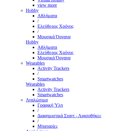
view more
Hobby
Αθλήματα
/
Ελεύθερος Χρόνος
/
Μουσικά Όργανα
Hobby
Αθλήματα
Ελεύθερος Χρόνος
Μουσικά Όργανα
Wearables
Activity Trackers
/
Smartwatches
Wearables
Activity Trackers
Smartwatches
Αναλώσιμα
Γραφική Ύλη
/
Διαφημιστικά Σταντ - Αφισοθήκες
/
Μπαταρίες