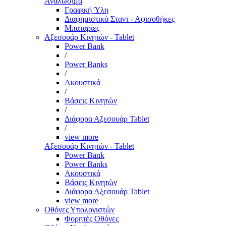
Αναλώσιμα
Γραφική Ύλη
Διαφημιστικά Σταντ - Αφισοθήκες
Μπαταρίες
Αξεσουάρ Κινητών - Tablet
Power Bank
/
Power Banks
/
Ακουστικά
/
Βάσεις Κινητών
/
Διάφορα Αξεσουάρ Tablet
/
view more
Αξεσουάρ Κινητών - Tablet
Power Bank
Power Banks
Ακουστικά
Βάσεις Κινητών
Διάφορα Αξεσουάρ Tablet
view more
Οθόνες Υπολογιστών
Φορητές Οθόνες