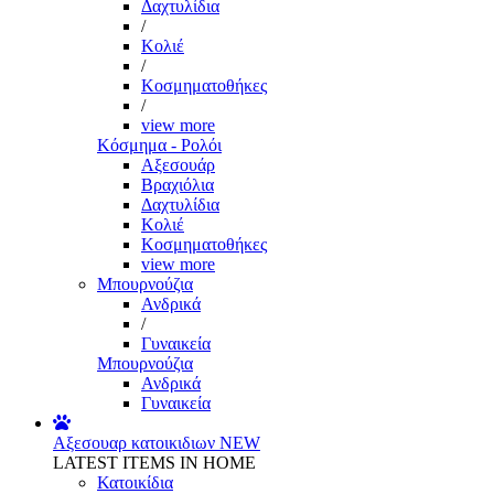
Δαχτυλίδια
/
Κολιέ
/
Κοσμηματοθήκες
/
view more
Κόσμημα - Ρολόι
Αξεσουάρ
Βραχιόλια
Δαχτυλίδια
Κολιέ
Κοσμηματοθήκες
view more
Μπουρνούζια
Ανδρικά
/
Γυναικεία
Μπουρνούζια
Ανδρικά
Γυναικεία
Αξεσουαρ κατοικιδιων
NEW
LATEST ITEMS IN HOME
Κατοικίδια