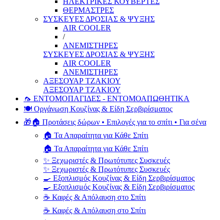
ΗΛΕΚΤΡΙΚΕΣ ΚΟΥΒΕΡΤΕΣ
ΘΕΡΜΑΣΤΡΕΣ
ΣΥΣΚΕΥΕΣ ΔΡΟΣΙΑΣ & ΨΥΞΗΣ
AIR COOLER
/
ΑΝΕΜΙΣΤΗΡΕΣ
ΣΥΣΚΕΥΕΣ ΔΡΟΣΙΑΣ & ΨΥΞΗΣ
AIR COOLER
ΑΝΕΜΙΣΤΗΡΕΣ
ΑΞΕΣΟΥΑΡ ΤΖΑΚΙΟΥ
ΑΞΕΣΟΥΑΡ ΤΖΑΚΙΟΥ
🦟 ΕΝΤΟΜΟΠΑΓΙΔΕΣ - ΕΝΤΟΜΟΑΠΩΘΗΤΙΚΑ
🍽️ Οργάνωση Κουζίνας & Είδη Σερβιρίσματος
🎁🏠 Προτάσεις δώρων • Επιλογές για το σπίτι • Για σένα
🏠 Τα Απαραίτητα για Κάθε Σπίτι
🏠 Τα Απαραίτητα για Κάθε Σπίτι
✨ Ξεχωριστές & Πρωτότυπες Συσκευές
✨ Ξεχωριστές & Πρωτότυπες Συσκευές
🍳 Εξοπλισμός Κουζίνας & Είδη Σερβιρίσματος
🍳 Εξοπλισμός Κουζίνας & Είδη Σερβιρίσματος
☕ Καφές & Απόλαυση στο Σπίτι
☕ Καφές & Απόλαυση στο Σπίτι