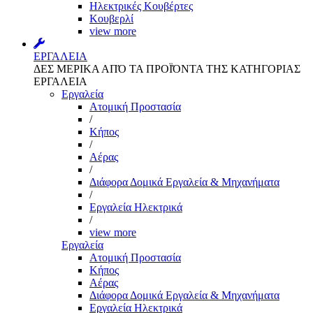
Ηλεκτρικές Κουβέρτες
Κουβερλί
view more
ΕΡΓΑΛΕΙΑ
ΔΕΣ ΜΕΡΙΚΑ ΑΠΌ ΤΑ ΠΡΟΪΌΝΤΑ ΤΗΣ ΚΑΤΗΓΟΡΙΑΣ
ΕΡΓΑΛΕΙΑ
Εργαλεία
Aτομική Προστασία
/
Kήπος
/
Αέρας
/
Διάφορα Δομικά Εργαλεία & Μηχανήματα
/
Εργαλεία Ηλεκτρικά
/
view more
Εργαλεία
Aτομική Προστασία
Kήπος
Αέρας
Διάφορα Δομικά Εργαλεία & Μηχανήματα
Εργαλεία Ηλεκτρικά