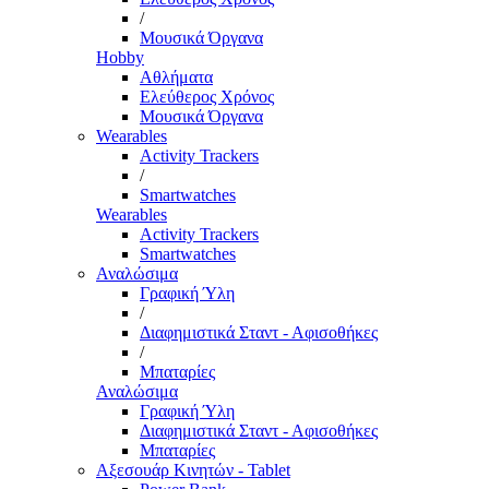
/
Μουσικά Όργανα
Hobby
Αθλήματα
Ελεύθερος Χρόνος
Μουσικά Όργανα
Wearables
Activity Trackers
/
Smartwatches
Wearables
Activity Trackers
Smartwatches
Αναλώσιμα
Γραφική Ύλη
/
Διαφημιστικά Σταντ - Αφισοθήκες
/
Μπαταρίες
Αναλώσιμα
Γραφική Ύλη
Διαφημιστικά Σταντ - Αφισοθήκες
Μπαταρίες
Αξεσουάρ Κινητών - Tablet