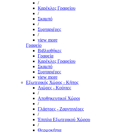
/
Καρέκλες Γραφείου
/
Σκαμπό
/
Συρταριέρες
/
view more
Γραφείο
Βιβλιοθήκες
Γραφεία
Καρέκλες Γραφείου
Σκαμπό
Συρταριέρες
view more
Εξωτερικός Χώρος - Κήπος
Αιώρες - Κούνιες
/
Αποθηκευτικοί Χώροι
/
Γλάστρες - Ζαρντινιέρες
/
Έπιπλα Εξωτερικού Χώρου
/
Θερμοκήπια