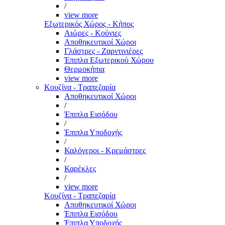
/
view more
Εξωτερικός Χώρος - Κήπος
Αιώρες - Κούνιες
Αποθηκευτικοί Χώροι
Γλάστρες - Ζαρντινιέρες
Έπιπλα Εξωτερικού Χώρου
Θερμοκήπια
view more
Κουζίνα - Τραπεζαρία
Αποθηκευτικοί Χώροι
/
Έπιπλα Εισόδου
/
Έπιπλα Υποδοχής
/
Καλόγεροι - Κρεμάστρες
/
Καρέκλες
/
view more
Κουζίνα - Τραπεζαρία
Αποθηκευτικοί Χώροι
Έπιπλα Εισόδου
Έπιπλα Υποδοχής