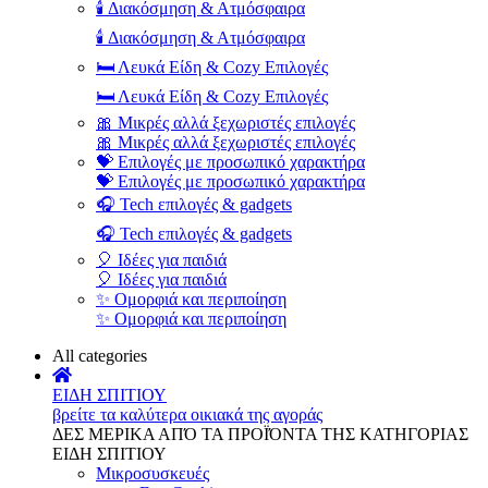
🕯️ Διακόσμηση & Ατμόσφαιρα
🕯️ Διακόσμηση & Ατμόσφαιρα
🛏️ Λευκά Είδη & Cozy Επιλογές
🛏️ Λευκά Είδη & Cozy Επιλογές
🎀 Μικρές αλλά ξεχωριστές επιλογές
🎀 Μικρές αλλά ξεχωριστές επιλογές
💝 Επιλογές με προσωπικό χαρακτήρα
💝 Επιλογές με προσωπικό χαρακτήρα
🎧 Tech επιλογές & gadgets
🎧 Tech επιλογές & gadgets
🎈 Ιδέες για παιδιά
🎈 Ιδέες για παιδιά
✨ Ομορφιά και περιποίηση
✨ Ομορφιά και περιποίηση
All categories
ΕΙΔΗ ΣΠΙΤΙΟΥ
βρείτε τα καλύτερα οικιακά της αγοράς
ΔΕΣ ΜΕΡΙΚΑ ΑΠΌ ΤΑ ΠΡΟΪΌΝΤΑ ΤΗΣ ΚΑΤΗΓΟΡΙΑΣ
ΕΙΔΗ ΣΠΙΤΙΟΥ
Μικροσυσκευές