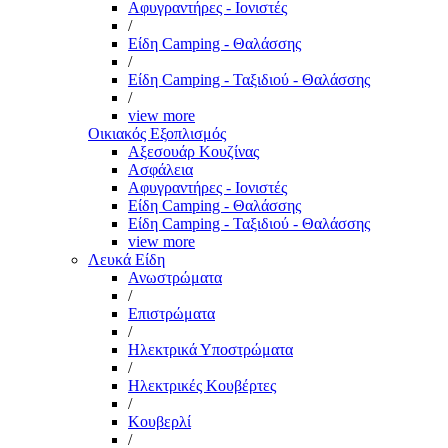
Αφυγραντήρες - Ιονιστές
/
Είδη Camping - Θαλάσσης
/
Είδη Camping - Ταξιδιού - Θαλάσσης
/
view more
Οικιακός Εξοπλισμός
Αξεσουάρ Κουζίνας
Ασφάλεια
Αφυγραντήρες - Ιονιστές
Είδη Camping - Θαλάσσης
Είδη Camping - Ταξιδιού - Θαλάσσης
view more
Λευκά Είδη
Ανωστρώματα
/
Επιστρώματα
/
Ηλεκτρικά Υποστρώματα
/
Ηλεκτρικές Κουβέρτες
/
Κουβερλί
/