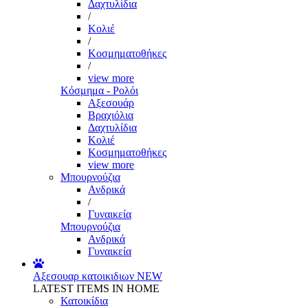
Δαχτυλίδια
/
Κολιέ
/
Κοσμηματοθήκες
/
view more
Κόσμημα - Ρολόι
Αξεσουάρ
Βραχιόλια
Δαχτυλίδια
Κολιέ
Κοσμηματοθήκες
view more
Μπουρνούζια
Ανδρικά
/
Γυναικεία
Μπουρνούζια
Ανδρικά
Γυναικεία
Αξεσουαρ κατοικιδιων
NEW
LATEST ITEMS IN HOME
Κατοικίδια