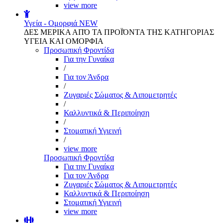
view more
Υγεία - Ομορφιά
NEW
ΔΕΣ ΜΕΡΙΚΑ ΑΠΌ ΤΑ ΠΡΟΪΌΝΤΑ ΤΗΣ ΚΑΤΗΓΟΡΙΑΣ
ΥΓΕΙΑ ΚΑΙ ΟΜΟΡΦΙΑ
Προσωπική Φροντίδα
Για την Γυναίκα
/
Για τον Άνδρα
/
Ζυγαριές Σώματος & Λιπομετρητές
/
Καλλυντικά & Περιποίηση
/
Στοματική Υγιεινή
/
view more
Προσωπική Φροντίδα
Για την Γυναίκα
Για τον Άνδρα
Ζυγαριές Σώματος & Λιπομετρητές
Καλλυντικά & Περιποίηση
Στοματική Υγιεινή
view more