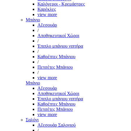
Καλόγεροι - Κρεμάστρες
Καρέκλες
view more
Μπάνιο
Αξεσουάρ
/
Αποθηκευτικοί Χώροι
/
Έπιπλο μπάνιου νιπτήρα
/
Καθρέπτες Μπάνιου
/
Πετσέτες Μπάνιου
/
view more
Μπάνιο
Αξεσουάρ
Αποθηκευτικοί Χώροι
Έπιπλο μπάνιου νιπτήρα
Καθρέπτες Μπάνιου
Πετσέτες Μπάνιου
view more
Σαλόνι
Αξεσουάρ Σαλονιού
/