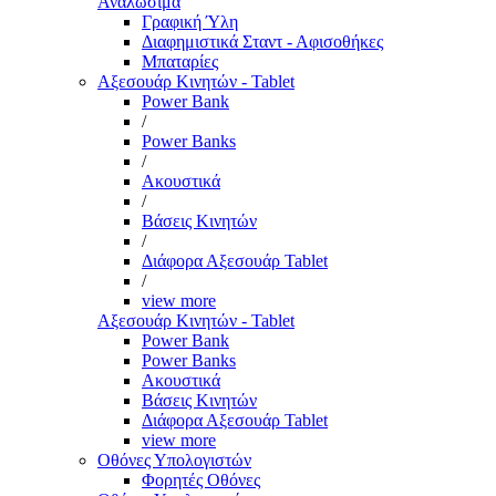
Αναλώσιμα
Γραφική Ύλη
Διαφημιστικά Σταντ - Αφισοθήκες
Μπαταρίες
Αξεσουάρ Κινητών - Tablet
Power Bank
/
Power Banks
/
Ακουστικά
/
Βάσεις Κινητών
/
Διάφορα Αξεσουάρ Tablet
/
view more
Αξεσουάρ Κινητών - Tablet
Power Bank
Power Banks
Ακουστικά
Βάσεις Κινητών
Διάφορα Αξεσουάρ Tablet
view more
Οθόνες Υπολογιστών
Φορητές Οθόνες