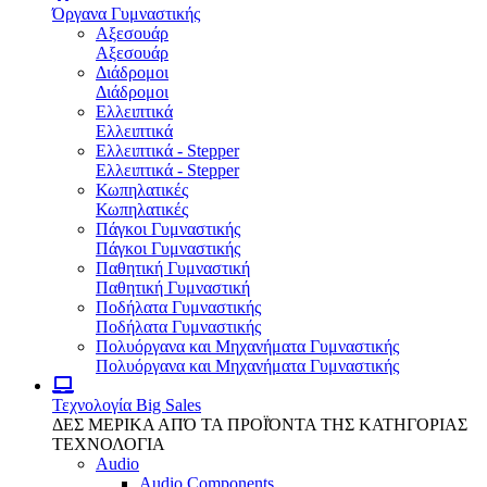
Όργανα Γυμναστικής
Αξεσουάρ
Αξεσουάρ
Διάδρομοι
Διάδρομοι
Ελλειπτικά
Ελλειπτικά
Ελλειπτικά - Stepper
Ελλειπτικά - Stepper
Κωπηλατικές
Κωπηλατικές
Πάγκοι Γυμναστικής
Πάγκοι Γυμναστικής
Παθητική Γυμναστική
Παθητική Γυμναστική
Ποδήλατα Γυμναστικής
Ποδήλατα Γυμναστικής
Πολυόργανα και Μηχανήματα Γυμναστικής
Πολυόργανα και Μηχανήματα Γυμναστικής
Τεχνολογία
Big Sales
ΔΕΣ ΜΕΡΙΚΑ ΑΠΌ ΤΑ ΠΡΟΪΌΝΤΑ ΤΗΣ ΚΑΤΗΓΟΡΙΑΣ
ΤΕΧΝΟΛΟΓΙΑ
Audio
Audio Components