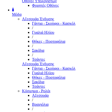
Οθόνες Υπολογιστών
Φορητές Οθόνες
Μόδα
Αξεσουάρ Ένδυσης
Γάντια - Σκούφοι - Κασκόλ
/
Γυαλιά Ηλίου
/
Θήκες - Πορτοφόλια
/
Σακίδια
/
Τσάντες
Αξεσουάρ Ένδυσης
Γάντια - Σκούφοι - Κασκόλ
Γυαλιά Ηλίου
Θήκες - Πορτοφόλια
Σακίδια
Τσάντες
Κόσμημα - Ρολόι
Αξεσουάρ
/
Βραχιόλια
/