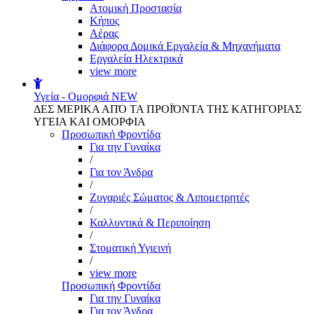
Aτομική Προστασία
Kήπος
Αέρας
Διάφορα Δομικά Εργαλεία & Μηχανήματα
Εργαλεία Ηλεκτρικά
view more
Υγεία - Ομορφιά
NEW
ΔΕΣ ΜΕΡΙΚΑ ΑΠΌ ΤΑ ΠΡΟΪΌΝΤΑ ΤΗΣ ΚΑΤΗΓΟΡΙΑΣ
ΥΓΕΙΑ ΚΑΙ ΟΜΟΡΦΙΑ
Προσωπική Φροντίδα
Για την Γυναίκα
/
Για τον Άνδρα
/
Ζυγαριές Σώματος & Λιπομετρητές
/
Καλλυντικά & Περιποίηση
/
Στοματική Υγιεινή
/
view more
Προσωπική Φροντίδα
Για την Γυναίκα
Για τον Άνδρα