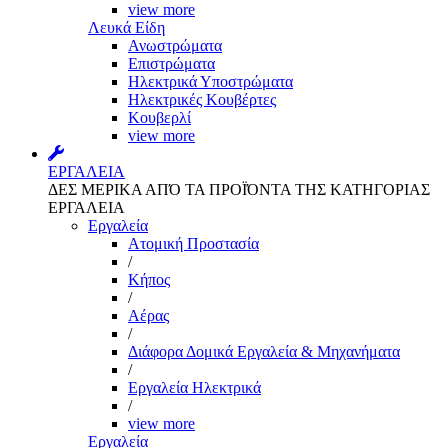
view more
Λευκά Είδη
Ανωστρώματα
Επιστρώματα
Ηλεκτρικά Υποστρώματα
Ηλεκτρικές Κουβέρτες
Κουβερλί
view more
ΕΡΓΑΛΕΙΑ
ΔΕΣ ΜΕΡΙΚΑ ΑΠΌ ΤΑ ΠΡΟΪΌΝΤΑ ΤΗΣ ΚΑΤΗΓΟΡΙΑΣ
ΕΡΓΑΛΕΙΑ
Εργαλεία
Aτομική Προστασία
/
Kήπος
/
Αέρας
/
Διάφορα Δομικά Εργαλεία & Μηχανήματα
/
Εργαλεία Ηλεκτρικά
/
view more
Εργαλεία