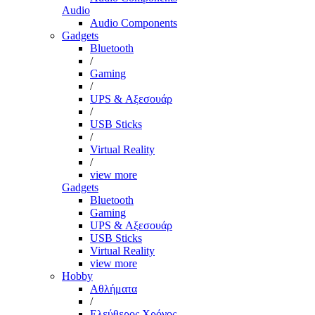
Audio
Audio Components
Gadgets
Bluetooth
/
Gaming
/
UPS & Αξεσουάρ
/
USB Sticks
/
Virtual Reality
/
view more
Gadgets
Bluetooth
Gaming
UPS & Αξεσουάρ
USB Sticks
Virtual Reality
view more
Hobby
Αθλήματα
/
Ελεύθερος Χρόνος