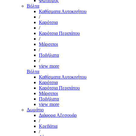
Φωτισμός
Βόλτα
Καθίσματα Αυτοκινήτου
/
Καρότσια
/
Καρότσια Περιπάτου
/
Μάρσιποι
/
Ποδήλατα
/
view more
Βόλτα
Καθίσματα Αυτοκινήτου
Καρότσια
Καρότσια Περιπάτου
Μάρσιποι
Ποδήλατα
view more
Δωμάτιο
Διάφορα Αξεσουάρ
/
Κρεβάτια
/