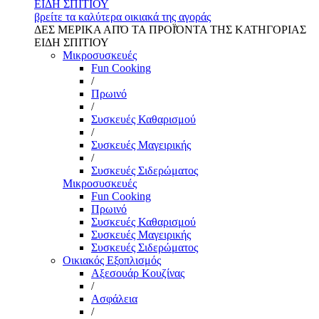
ΕΙΔΗ ΣΠΙΤΙΟΥ
βρείτε τα καλύτερα οικιακά της αγοράς
ΔΕΣ ΜΕΡΙΚΑ ΑΠΌ ΤΑ ΠΡΟΪΌΝΤΑ ΤΗΣ ΚΑΤΗΓΟΡΙΑΣ
ΕΙΔΗ ΣΠΙΤΙΟΥ
Μικροσυσκευές
Fun Cooking
/
Πρωινό
/
Συσκευές Καθαρισμού
/
Συσκευές Μαγειρικής
/
Συσκευές Σιδερώματος
Μικροσυσκευές
Fun Cooking
Πρωινό
Συσκευές Καθαρισμού
Συσκευές Μαγειρικής
Συσκευές Σιδερώματος
Οικιακός Εξοπλισμός
Αξεσουάρ Κουζίνας
/
Ασφάλεια
/