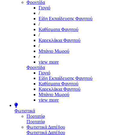
Φροντίδα
Γιογιό
/
Είδη Εκπαίδευσης Φαγητού
/
Καθίσματα Φαγητού
/
Καρεκλάκια Φαγητού
/
Μπάνιο Μωρού
/
view more
Φροντίδα
Γιογιό
Είδη Εκπαίδευσης Φαγητού
Καθίσματα Φαγητού
Καρεκλάκια Φαγητού
Μπάνιο Μωρού
view more
Φωτιστικά
Πορτατίφ
Πορτατίφ
Φωτιστικά Δαπέδου
Φωτιστικά Δαπέδου