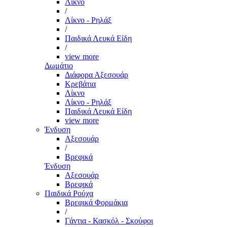
Λίκνο
/
Λίκνο - Ρηλάξ
/
Παιδικά Λευκά Είδη
/
view more
Δωμάτιο
Διάφορα Αξεσουάρ
Κρεβάτια
Λίκνο
Λίκνο - Ρηλάξ
Παιδικά Λευκά Είδη
view more
Ένδυση
Αξεσουάρ
/
Βρεφικά
Ένδυση
Αξεσουάρ
Βρεφικά
Παιδικά Ρούχα
Βρεφικά Φορμάκια
/
Γάντια - Κασκόλ - Σκούφοι