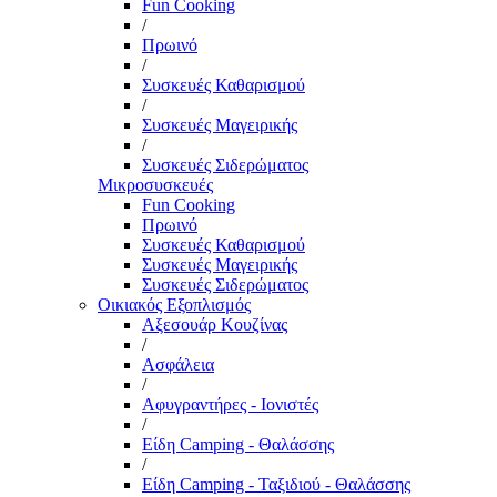
Fun Cooking
/
Πρωινό
/
Συσκευές Καθαρισμού
/
Συσκευές Μαγειρικής
/
Συσκευές Σιδερώματος
Μικροσυσκευές
Fun Cooking
Πρωινό
Συσκευές Καθαρισμού
Συσκευές Μαγειρικής
Συσκευές Σιδερώματος
Οικιακός Εξοπλισμός
Αξεσουάρ Κουζίνας
/
Ασφάλεια
/
Αφυγραντήρες - Ιονιστές
/
Είδη Camping - Θαλάσσης
/
Είδη Camping - Ταξιδιού - Θαλάσσης