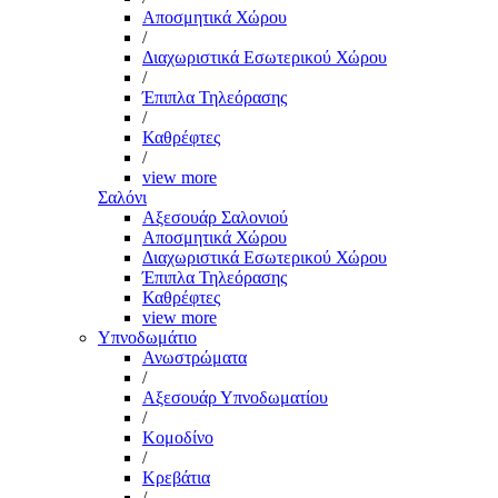
Αποσμητικά Χώρου
/
Διαχωριστικά Εσωτερικού Χώρου
/
Έπιπλα Τηλεόρασης
/
Καθρέφτες
/
view more
Σαλόνι
Αξεσουάρ Σαλονιού
Αποσμητικά Χώρου
Διαχωριστικά Εσωτερικού Χώρου
Έπιπλα Τηλεόρασης
Καθρέφτες
view more
Υπνοδωμάτιο
Ανωστρώματα
/
Αξεσουάρ Υπνοδωματίου
/
Κομοδίνο
/
Κρεβάτια
/