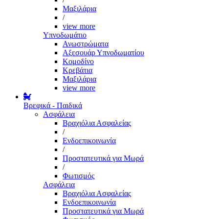
Μαξιλάρια
/
view more
Υπνοδωμάτιο
Ανωστρώματα
Αξεσουάρ Υπνοδωματίου
Κομοδίνο
Κρεβάτια
Μαξιλάρια
view more
Βρεφικά - Παιδικά
Ασφάλεια
Βραχιόλια Ασφαλείας
/
Ενδοεπικοινωνία
/
Προστατευτικά για Μωρά
/
Φωτισμός
Ασφάλεια
Βραχιόλια Ασφαλείας
Ενδοεπικοινωνία
Προστατευτικά για Μωρά