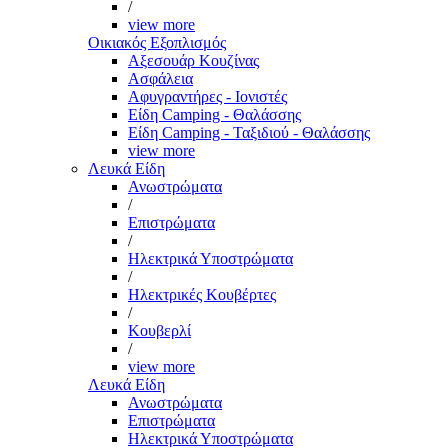
/
view more
Οικιακός Εξοπλισμός
Αξεσουάρ Κουζίνας
Ασφάλεια
Αφυγραντήρες - Ιονιστές
Είδη Camping - Θαλάσσης
Είδη Camping - Ταξιδιού - Θαλάσσης
view more
Λευκά Είδη
Ανωστρώματα
/
Επιστρώματα
/
Ηλεκτρικά Υποστρώματα
/
Ηλεκτρικές Κουβέρτες
/
Κουβερλί
/
view more
Λευκά Είδη
Ανωστρώματα
Επιστρώματα
Ηλεκτρικά Υποστρώματα