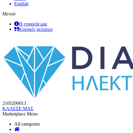
English
Μενού
Η εταιρεία μας
Κριτικές πελατών
2105200013
ΚΑΛΕΣΕ ΜΑΣ
Marketplace Menu
All categories