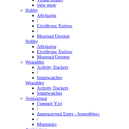
view more
Hobby
Αθλήματα
/
Ελεύθερος Χρόνος
/
Μουσικά Όργανα
Hobby
Αθλήματα
Ελεύθερος Χρόνος
Μουσικά Όργανα
Wearables
Activity Trackers
/
Smartwatches
Wearables
Activity Trackers
Smartwatches
Αναλώσιμα
Γραφική Ύλη
/
Διαφημιστικά Σταντ - Αφισοθήκες
/
Μπαταρίες