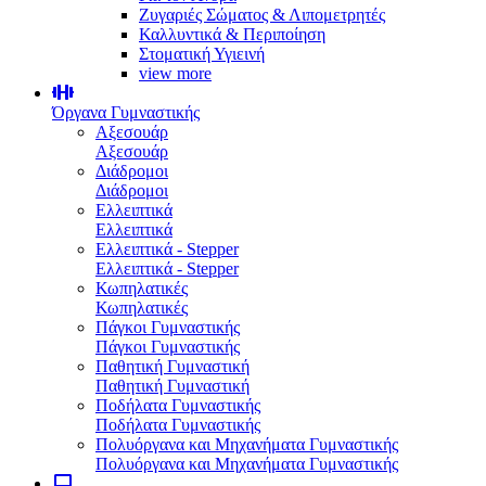
Ζυγαριές Σώματος & Λιπομετρητές
Καλλυντικά & Περιποίηση
Στοματική Υγιεινή
view more
Όργανα Γυμναστικής
Αξεσουάρ
Αξεσουάρ
Διάδρομοι
Διάδρομοι
Ελλειπτικά
Ελλειπτικά
Ελλειπτικά - Stepper
Ελλειπτικά - Stepper
Κωπηλατικές
Κωπηλατικές
Πάγκοι Γυμναστικής
Πάγκοι Γυμναστικής
Παθητική Γυμναστική
Παθητική Γυμναστική
Ποδήλατα Γυμναστικής
Ποδήλατα Γυμναστικής
Πολυόργανα και Μηχανήματα Γυμναστικής
Πολυόργανα και Μηχανήματα Γυμναστικής