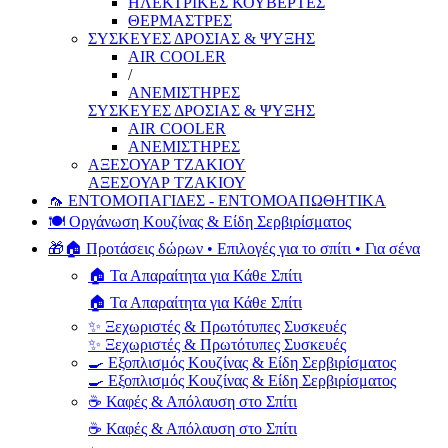
ΗΛΕΚΤΡΙΚΕΣ ΚΟΥΒΕΡΤΕΣ
ΘΕΡΜΑΣΤΡΕΣ
ΣΥΣΚΕΥΕΣ ΔΡΟΣΙΑΣ & ΨΥΞΗΣ
AIR COOLER
/
ΑΝΕΜΙΣΤΗΡΕΣ
ΣΥΣΚΕΥΕΣ ΔΡΟΣΙΑΣ & ΨΥΞΗΣ
AIR COOLER
ΑΝΕΜΙΣΤΗΡΕΣ
ΑΞΕΣΟΥΑΡ ΤΖΑΚΙΟΥ
ΑΞΕΣΟΥΑΡ ΤΖΑΚΙΟΥ
🦟 ΕΝΤΟΜΟΠΑΓΙΔΕΣ - ΕΝΤΟΜΟΑΠΩΘΗΤΙΚΑ
🍽️ Οργάνωση Κουζίνας & Είδη Σερβιρίσματος
🎁🏠 Προτάσεις δώρων • Επιλογές για το σπίτι • Για σένα
🏠 Τα Απαραίτητα για Κάθε Σπίτι
🏠 Τα Απαραίτητα για Κάθε Σπίτι
✨ Ξεχωριστές & Πρωτότυπες Συσκευές
✨ Ξεχωριστές & Πρωτότυπες Συσκευές
🍳 Εξοπλισμός Κουζίνας & Είδη Σερβιρίσματος
🍳 Εξοπλισμός Κουζίνας & Είδη Σερβιρίσματος
☕ Καφές & Απόλαυση στο Σπίτι
☕ Καφές & Απόλαυση στο Σπίτι