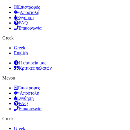
Επιστροφές
Αποστολή
Εγγύηση
FAQ
Επικοινωνία
Greek
Greek
English
Η εταιρεία μας
Κριτικές πελατών
Μενού
Επιστροφές
Αποστολή
Εγγύηση
FAQ
Επικοινωνία
Greek
Greek