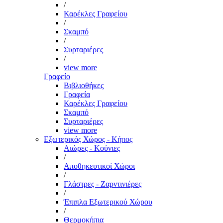
/
Καρέκλες Γραφείου
/
Σκαμπό
/
Συρταριέρες
/
view more
Γραφείο
Βιβλιοθήκες
Γραφεία
Καρέκλες Γραφείου
Σκαμπό
Συρταριέρες
view more
Εξωτερικός Χώρος - Κήπος
Αιώρες - Κούνιες
/
Αποθηκευτικοί Χώροι
/
Γλάστρες - Ζαρντινιέρες
/
Έπιπλα Εξωτερικού Χώρου
/
Θερμοκήπια