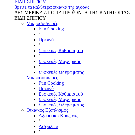
ΕΙΔΗ ΣΠΙΤΙΟΥ
βρείτε τα καλύτερα οικιακά της αγοράς
ΔΕΣ ΜΕΡΙΚΑ ΑΠΌ ΤΑ ΠΡΟΪΌΝΤΑ ΤΗΣ ΚΑΤΗΓΟΡΙΑΣ
ΕΙΔΗ ΣΠΙΤΙΟΥ
Μικροσυσκευές
Fun Cooking
/
Πρωινό
/
Συσκευές Καθαρισμού
/
Συσκευές Μαγειρικής
/
Συσκευές Σιδερώματος
Μικροσυσκευές
Fun Cooking
Πρωινό
Συσκευές Καθαρισμού
Συσκευές Μαγειρικής
Συσκευές Σιδερώματος
Οικιακός Εξοπλισμός
Αξεσουάρ Κουζίνας
/
Ασφάλεια
/