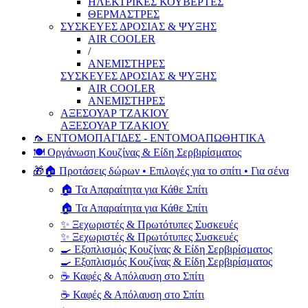
ΗΛΕΚΤΡΙΚΕΣ ΚΟΥΒΕΡΤΕΣ
ΘΕΡΜΑΣΤΡΕΣ
ΣΥΣΚΕΥΕΣ ΔΡΟΣΙΑΣ & ΨΥΞΗΣ
AIR COOLER
/
ΑΝΕΜΙΣΤΗΡΕΣ
ΣΥΣΚΕΥΕΣ ΔΡΟΣΙΑΣ & ΨΥΞΗΣ
AIR COOLER
ΑΝΕΜΙΣΤΗΡΕΣ
ΑΞΕΣΟΥΑΡ ΤΖΑΚΙΟΥ
ΑΞΕΣΟΥΑΡ ΤΖΑΚΙΟΥ
🦟 ΕΝΤΟΜΟΠΑΓΙΔΕΣ - ΕΝΤΟΜΟΑΠΩΘΗΤΙΚΑ
🍽️ Οργάνωση Κουζίνας & Είδη Σερβιρίσματος
🎁🏠 Προτάσεις δώρων • Επιλογές για το σπίτι • Για σένα
🏠 Τα Απαραίτητα για Κάθε Σπίτι
🏠 Τα Απαραίτητα για Κάθε Σπίτι
✨ Ξεχωριστές & Πρωτότυπες Συσκευές
✨ Ξεχωριστές & Πρωτότυπες Συσκευές
🍳 Εξοπλισμός Κουζίνας & Είδη Σερβιρίσματος
🍳 Εξοπλισμός Κουζίνας & Είδη Σερβιρίσματος
☕ Καφές & Απόλαυση στο Σπίτι
☕ Καφές & Απόλαυση στο Σπίτι