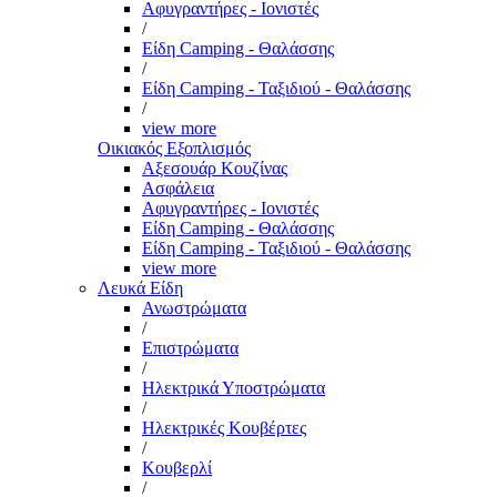
Αφυγραντήρες - Ιονιστές
/
Είδη Camping - Θαλάσσης
/
Είδη Camping - Ταξιδιού - Θαλάσσης
/
view more
Οικιακός Εξοπλισμός
Αξεσουάρ Κουζίνας
Ασφάλεια
Αφυγραντήρες - Ιονιστές
Είδη Camping - Θαλάσσης
Είδη Camping - Ταξιδιού - Θαλάσσης
view more
Λευκά Είδη
Ανωστρώματα
/
Επιστρώματα
/
Ηλεκτρικά Υποστρώματα
/
Ηλεκτρικές Κουβέρτες
/
Κουβερλί
/