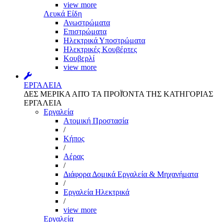
view more
Λευκά Είδη
Ανωστρώματα
Επιστρώματα
Ηλεκτρικά Υποστρώματα
Ηλεκτρικές Κουβέρτες
Κουβερλί
view more
ΕΡΓΑΛΕΙΑ
ΔΕΣ ΜΕΡΙΚΑ ΑΠΌ ΤΑ ΠΡΟΪΌΝΤΑ ΤΗΣ ΚΑΤΗΓΟΡΙΑΣ
ΕΡΓΑΛΕΙΑ
Εργαλεία
Aτομική Προστασία
/
Kήπος
/
Αέρας
/
Διάφορα Δομικά Εργαλεία & Μηχανήματα
/
Εργαλεία Ηλεκτρικά
/
view more
Εργαλεία