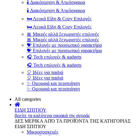
🕯️ Διακόσμηση & Ατμόσφαιρα
🕯️ Διακόσμηση & Ατμόσφαιρα
🛏️ Λευκά Είδη & Cozy Επιλογές
🛏️ Λευκά Είδη & Cozy Επιλογές
🎀 Μικρές αλλά ξεχωριστές επιλογές
🎀 Μικρές αλλά ξεχωριστές επιλογές
💝 Επιλογές με προσωπικό χαρακτήρα
💝 Επιλογές με προσωπικό χαρακτήρα
🎧 Tech επιλογές & gadgets
🎧 Tech επιλογές & gadgets
🎈 Ιδέες για παιδιά
🎈 Ιδέες για παιδιά
✨ Ομορφιά και περιποίηση
✨ Ομορφιά και περιποίηση
All categories
ΕΙΔΗ ΣΠΙΤΙΟΥ
βρείτε τα καλύτερα οικιακά της αγοράς
ΔΕΣ ΜΕΡΙΚΑ ΑΠΌ ΤΑ ΠΡΟΪΌΝΤΑ ΤΗΣ ΚΑΤΗΓΟΡΙΑΣ
ΕΙΔΗ ΣΠΙΤΙΟΥ
Μικροσυσκευές