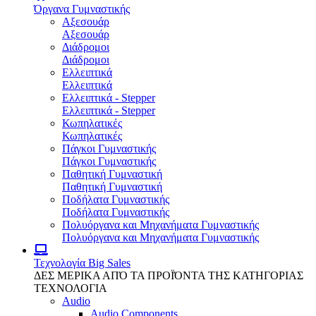
Όργανα Γυμναστικής
Αξεσουάρ
Αξεσουάρ
Διάδρομοι
Διάδρομοι
Ελλειπτικά
Ελλειπτικά
Ελλειπτικά - Stepper
Ελλειπτικά - Stepper
Κωπηλατικές
Κωπηλατικές
Πάγκοι Γυμναστικής
Πάγκοι Γυμναστικής
Παθητική Γυμναστική
Παθητική Γυμναστική
Ποδήλατα Γυμναστικής
Ποδήλατα Γυμναστικής
Πολυόργανα και Μηχανήματα Γυμναστικής
Πολυόργανα και Μηχανήματα Γυμναστικής
Τεχνολογία
Big Sales
ΔΕΣ ΜΕΡΙΚΑ ΑΠΌ ΤΑ ΠΡΟΪΌΝΤΑ ΤΗΣ ΚΑΤΗΓΟΡΙΑΣ
ΤΕΧΝΟΛΟΓΙΑ
Audio
Audio Components