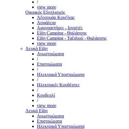
/
view more
Οικιακός Εξοπλισμός
Αξεσουάρ Κουζίνας
Ασφάλεια
Αφυγραντήρες - Ιονιστές
Είδη Camping - Θαλάσσης
Είδη Camping - Ταξιδιού - Θαλάσσης
view more
Λευκά Είδη
Ανωστρώματα
/
Επιστρώματα
/
Ηλεκτρικά Υποστρώματα
/
Ηλεκτρικές Κουβέρτες
/
Κουβερλί
/
view more
Λευκά Είδη
Ανωστρώματα
Επιστρώματα
Ηλεκτρικά Υποστρώματα