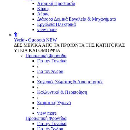
Aτομική Προστασία
Kήπος
Αέρας
Διάφορα Δομικά Εργαλεία & Μηχανήματα
Εργαλεία Ηλεκτρικά
view more
Υγεία - Ομορφιά
NEW
ΔΕΣ ΜΕΡΙΚΑ ΑΠΌ ΤΑ ΠΡΟΪΌΝΤΑ ΤΗΣ ΚΑΤΗΓΟΡΙΑΣ
ΥΓΕΙΑ ΚΑΙ ΟΜΟΡΦΙΑ
Προσωπική Φροντίδα
Για την Γυναίκα
/
Για τον Άνδρα
/
Ζυγαριές Σώματος & Λιπομετρητές
/
Καλλυντικά & Περιποίηση
/
Στοματική Υγιεινή
/
view more
Προσωπική Φροντίδα
Για την Γυναίκα
Για τον Άνδρα