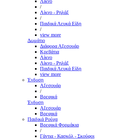
Λίκνο
/
Λίκνο - Ρηλάξ
/
Παιδικά Λευκά Είδη
/
view more
Δωμάτιο
Διάφορα Αξεσουάρ
Κρεβάτια
Λίκνο
Λίκνο - Ρηλάξ
Παιδικά Λευκά Είδη
view more
Ένδυση
Αξεσουάρ
/
Βρεφικά
Ένδυση
Αξεσουάρ
Βρεφικά
Παιδικά Ρούχα
Βρεφικά Φορμάκια
/
Γάντια - Κασκόλ - Σκούφοι