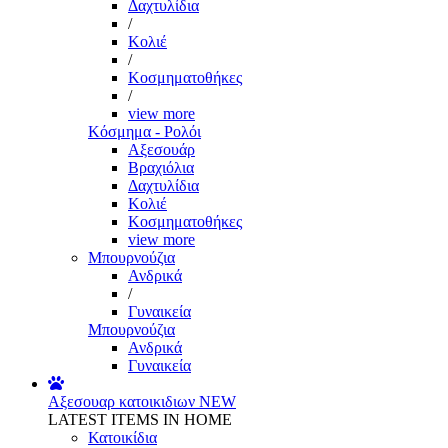
Δαχτυλίδια
/
Κολιέ
/
Κοσμηματοθήκες
/
view more
Κόσμημα - Ρολόι
Αξεσουάρ
Βραχιόλια
Δαχτυλίδια
Κολιέ
Κοσμηματοθήκες
view more
Μπουρνούζια
Ανδρικά
/
Γυναικεία
Μπουρνούζια
Ανδρικά
Γυναικεία
Αξεσουαρ κατοικιδιων
NEW
LATEST ITEMS IN HOME
Κατοικίδια