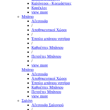
Καλόγεροι - Κρεμάστρες
Καρέκλες
view more
Μπάνιο
Αξεσουάρ
/
Αποθηκευτικοί Χώροι
/
Έπιπλο μπάνιου νιπτήρα
/
Καθρέπτες Μπάνιου
/
Πετσέτες Μπάνιου
/
view more
Μπάνιο
Αξεσουάρ
Αποθηκευτικοί Χώροι
Έπιπλο μπάνιου νιπτήρα
Καθρέπτες Μπάνιου
Πετσέτες Μπάνιου
view more
Σαλόνι
Αξεσουάρ Σαλονιού
/