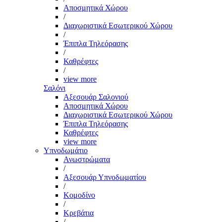
Αποσμητικά Χώρου
/
Διαχωριστικά Εσωτερικού Χώρου
/
Έπιπλα Τηλεόρασης
/
Καθρέφτες
/
view more
Σαλόνι
Αξεσουάρ Σαλονιού
Αποσμητικά Χώρου
Διαχωριστικά Εσωτερικού Χώρου
Έπιπλα Τηλεόρασης
Καθρέφτες
view more
Υπνοδωμάτιο
Ανωστρώματα
/
Αξεσουάρ Υπνοδωματίου
/
Κομοδίνο
/
Κρεβάτια
/