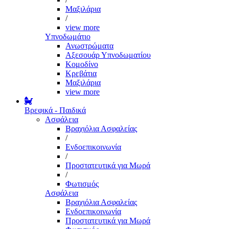
Μαξιλάρια
/
view more
Υπνοδωμάτιο
Ανωστρώματα
Αξεσουάρ Υπνοδωματίου
Κομοδίνο
Κρεβάτια
Μαξιλάρια
view more
Βρεφικά - Παιδικά
Ασφάλεια
Βραχιόλια Ασφαλείας
/
Ενδοεπικοινωνία
/
Προστατευτικά για Μωρά
/
Φωτισμός
Ασφάλεια
Βραχιόλια Ασφαλείας
Ενδοεπικοινωνία
Προστατευτικά για Μωρά