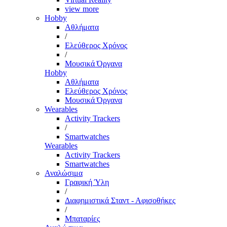
view more
Hobby
Αθλήματα
/
Ελεύθερος Χρόνος
/
Μουσικά Όργανα
Hobby
Αθλήματα
Ελεύθερος Χρόνος
Μουσικά Όργανα
Wearables
Activity Trackers
/
Smartwatches
Wearables
Activity Trackers
Smartwatches
Αναλώσιμα
Γραφική Ύλη
/
Διαφημιστικά Σταντ - Αφισοθήκες
/
Μπαταρίες