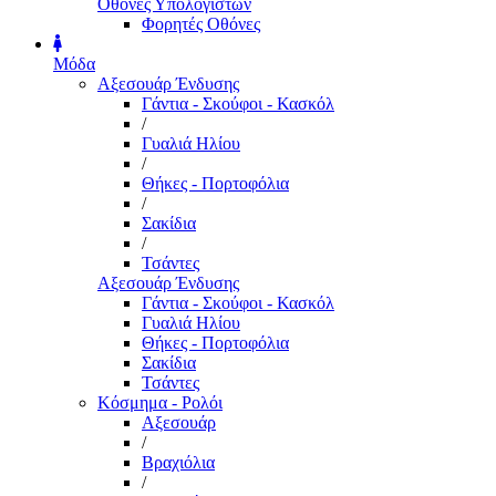
Οθόνες Υπολογιστών
Φορητές Οθόνες
Μόδα
Αξεσουάρ Ένδυσης
Γάντια - Σκούφοι - Κασκόλ
/
Γυαλιά Ηλίου
/
Θήκες - Πορτοφόλια
/
Σακίδια
/
Τσάντες
Αξεσουάρ Ένδυσης
Γάντια - Σκούφοι - Κασκόλ
Γυαλιά Ηλίου
Θήκες - Πορτοφόλια
Σακίδια
Τσάντες
Κόσμημα - Ρολόι
Αξεσουάρ
/
Βραχιόλια
/