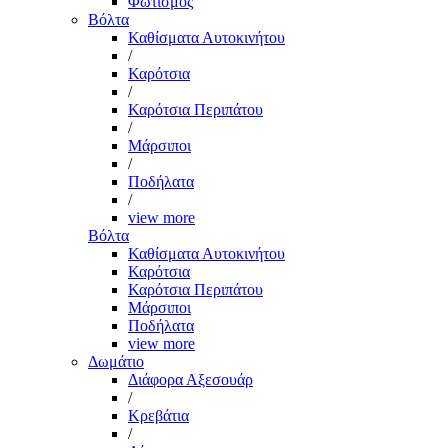
Φωτισμός
Βόλτα
Καθίσματα Αυτοκινήτου
/
Καρότσια
/
Καρότσια Περιπάτου
/
Μάρσιποι
/
Ποδήλατα
/
view more
Βόλτα
Καθίσματα Αυτοκινήτου
Καρότσια
Καρότσια Περιπάτου
Μάρσιποι
Ποδήλατα
view more
Δωμάτιο
Διάφορα Αξεσουάρ
/
Κρεβάτια
/