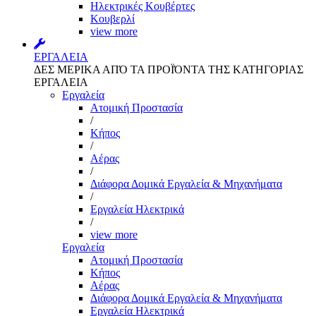
Ηλεκτρικές Κουβέρτες
Κουβερλί
view more
ΕΡΓΑΛΕΙΑ
ΔΕΣ ΜΕΡΙΚΑ ΑΠΌ ΤΑ ΠΡΟΪΌΝΤΑ ΤΗΣ ΚΑΤΗΓΟΡΙΑΣ
ΕΡΓΑΛΕΙΑ
Εργαλεία
Aτομική Προστασία
/
Kήπος
/
Αέρας
/
Διάφορα Δομικά Εργαλεία & Μηχανήματα
/
Εργαλεία Ηλεκτρικά
/
view more
Εργαλεία
Aτομική Προστασία
Kήπος
Αέρας
Διάφορα Δομικά Εργαλεία & Μηχανήματα
Εργαλεία Ηλεκτρικά