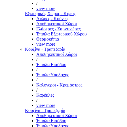
/
view more
Εξωτερικός Χώρος - Κήπος
Αιώρες - Κούνιες
Αποθηκευτικοί Χώροι
Γλάστρες - Ζαρντινιέρες
Έπιπλα Εξωτερικού Χώρου
Θερμοκήπια
view more
Κουζίνα - Τραπεζαρία
Αποθηκευτικοί Χώροι
/
Έπιπλα Εισόδου
/
Έπιπλα Υποδοχής
/
Καλόγεροι - Κρεμάστρες
/
Καρέκλες
/
view more
Κουζίνα - Τραπεζαρία
Αποθηκευτικοί Χώροι
Έπιπλα Εισόδου
Έπιπλα Υποδοχής