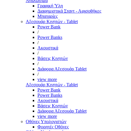
Αναλώσιμα
Γραφική Ύλη
Διαφημιστικά Σταντ - Αφισοθήκες
Μπαταρίες
Αξεσουάρ Κινητών - Tablet
Power Bank
/
Power Banks
/
Ακουστικά
/
Βάσεις Κινητών
/
Διάφορα Αξεσουάρ Tablet
/
view more
Αξεσουάρ Κινητών - Tablet
Power Bank
Power Banks
Ακουστικά
Βάσεις Κινητών
Διάφορα Αξεσουάρ Tablet
view more
Οθόνες Υπολογιστών
Φορητές Οθόνες