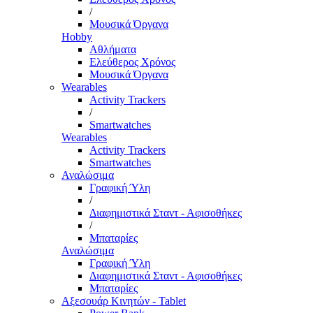
/
Μουσικά Όργανα
Hobby
Αθλήματα
Ελεύθερος Χρόνος
Μουσικά Όργανα
Wearables
Activity Trackers
/
Smartwatches
Wearables
Activity Trackers
Smartwatches
Αναλώσιμα
Γραφική Ύλη
/
Διαφημιστικά Σταντ - Αφισοθήκες
/
Μπαταρίες
Αναλώσιμα
Γραφική Ύλη
Διαφημιστικά Σταντ - Αφισοθήκες
Μπαταρίες
Αξεσουάρ Κινητών - Tablet