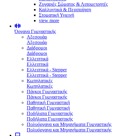
Ζυγαριές Σώματος & Λιπομετρητές
Καλλυντικά & Περιποίηση
Στοματική Υγιεινή
view more
Όργανα Γυμναστικής
Αξεσουάρ
Αξεσουάρ
Διάδρομοι
Διάδρομοι
Ελλειπτικά
Ελλειπτικά
Ελλειπτικά - Stepper
Ελλειπτικά - Stepper
Κωπηλατικές
Κωπηλατικές
Πάγκοι Γυμναστικής
Πάγκοι Γυμναστικής
Παθητική Γυμναστική
Παθητική Γυμναστική
Ποδήλατα Γυμναστικής
Ποδήλατα Γυμναστικής
Πολυόργανα και Μηχανήματα Γυμναστικής
Πολυόργανα και Μηχανήματα Γυμναστικής