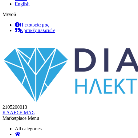
English
Μενού
Η εταιρεία μας
Κριτικές πελατών
2105200013
ΚΑΛΕΣΕ ΜΑΣ
Marketplace Menu
All categories