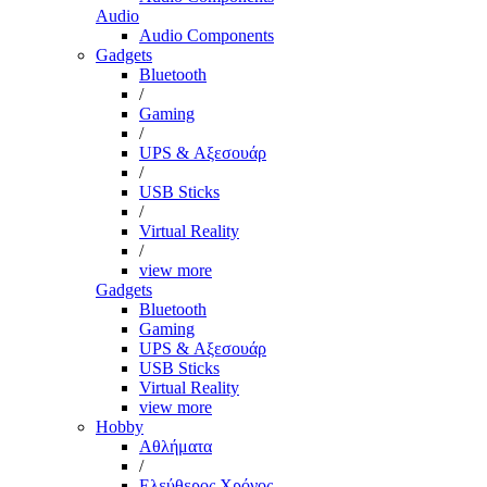
Audio
Audio Components
Gadgets
Bluetooth
/
Gaming
/
UPS & Αξεσουάρ
/
USB Sticks
/
Virtual Reality
/
view more
Gadgets
Bluetooth
Gaming
UPS & Αξεσουάρ
USB Sticks
Virtual Reality
view more
Hobby
Αθλήματα
/
Ελεύθερος Χρόνος