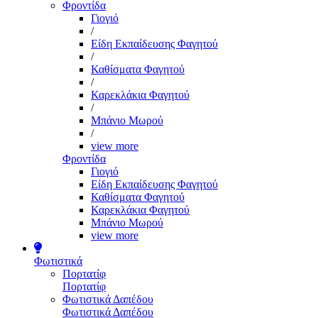
Φροντίδα
Γιογιό
/
Είδη Εκπαίδευσης Φαγητού
/
Καθίσματα Φαγητού
/
Καρεκλάκια Φαγητού
/
Μπάνιο Μωρού
/
view more
Φροντίδα
Γιογιό
Είδη Εκπαίδευσης Φαγητού
Καθίσματα Φαγητού
Καρεκλάκια Φαγητού
Μπάνιο Μωρού
view more
Φωτιστικά
Πορτατίφ
Πορτατίφ
Φωτιστικά Δαπέδου
Φωτιστικά Δαπέδου