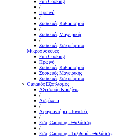
Fun Cooking
/
Πρωινό
/
Συσκευές Καθαρισμού
/
Συσκευές Μαγειρικής
/
Συσκευές Σιδερώματος
Μικροσυσκευές
Fun Cooking
Πρωινό
Συσκευές Καθαρισμού
Συσκευές Μαγειρικής
Συσκευές Σιδερώματος
Οικιακός Εξοπλισμός
Αξεσουάρ Κουζίνας
/
Ασφάλεια
/
Αφυγραντήρες - Ιονιστές
/
Είδη Camping - Θαλάσσης
/
Είδη Camping - Ταξιδιού - Θαλάσσης