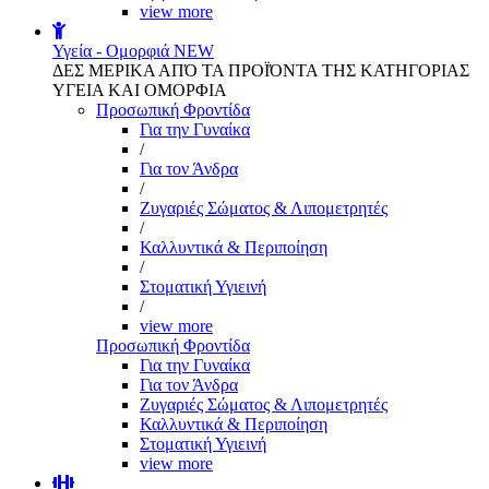
view more
Υγεία - Ομορφιά
NEW
ΔΕΣ ΜΕΡΙΚΑ ΑΠΌ ΤΑ ΠΡΟΪΌΝΤΑ ΤΗΣ ΚΑΤΗΓΟΡΙΑΣ
ΥΓΕΙΑ ΚΑΙ ΟΜΟΡΦΙΑ
Προσωπική Φροντίδα
Για την Γυναίκα
/
Για τον Άνδρα
/
Ζυγαριές Σώματος & Λιπομετρητές
/
Καλλυντικά & Περιποίηση
/
Στοματική Υγιεινή
/
view more
Προσωπική Φροντίδα
Για την Γυναίκα
Για τον Άνδρα
Ζυγαριές Σώματος & Λιπομετρητές
Καλλυντικά & Περιποίηση
Στοματική Υγιεινή
view more