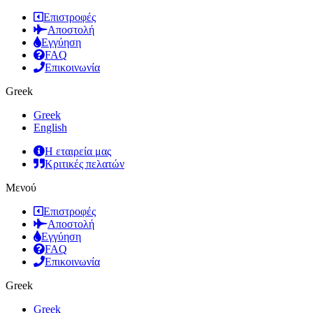
Επιστροφές
Αποστολή
Εγγύηση
FAQ
Επικοινωνία
Greek
Greek
English
Η εταιρεία μας
Κριτικές πελατών
Μενού
Επιστροφές
Αποστολή
Εγγύηση
FAQ
Επικοινωνία
Greek
Greek