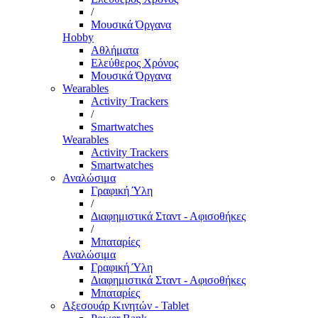
/
Μουσικά Όργανα
Hobby
Αθλήματα
Ελεύθερος Χρόνος
Μουσικά Όργανα
Wearables
Activity Trackers
/
Smartwatches
Wearables
Activity Trackers
Smartwatches
Αναλώσιμα
Γραφική Ύλη
/
Διαφημιστικά Σταντ - Αφισοθήκες
/
Μπαταρίες
Αναλώσιμα
Γραφική Ύλη
Διαφημιστικά Σταντ - Αφισοθήκες
Μπαταρίες
Αξεσουάρ Κινητών - Tablet