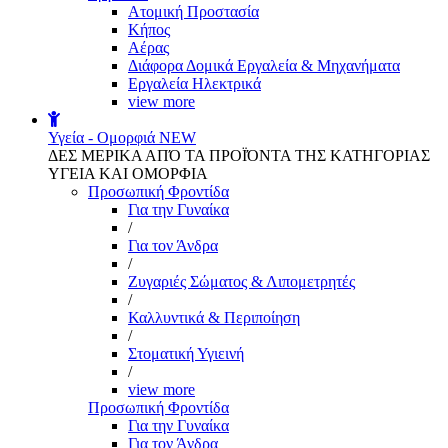
Aτομική Προστασία
Kήπος
Αέρας
Διάφορα Δομικά Εργαλεία & Μηχανήματα
Εργαλεία Ηλεκτρικά
view more
Υγεία - Ομορφιά
NEW
ΔΕΣ ΜΕΡΙΚΑ ΑΠΌ ΤΑ ΠΡΟΪΌΝΤΑ ΤΗΣ ΚΑΤΗΓΟΡΙΑΣ
ΥΓΕΙΑ ΚΑΙ ΟΜΟΡΦΙΑ
Προσωπική Φροντίδα
Για την Γυναίκα
/
Για τον Άνδρα
/
Ζυγαριές Σώματος & Λιπομετρητές
/
Καλλυντικά & Περιποίηση
/
Στοματική Υγιεινή
/
view more
Προσωπική Φροντίδα
Για την Γυναίκα
Για τον Άνδρα