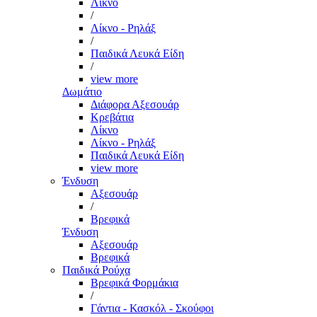
Λίκνο
/
Λίκνο - Ρηλάξ
/
Παιδικά Λευκά Είδη
/
view more
Δωμάτιο
Διάφορα Αξεσουάρ
Κρεβάτια
Λίκνο
Λίκνο - Ρηλάξ
Παιδικά Λευκά Είδη
view more
Ένδυση
Αξεσουάρ
/
Βρεφικά
Ένδυση
Αξεσουάρ
Βρεφικά
Παιδικά Ρούχα
Βρεφικά Φορμάκια
/
Γάντια - Κασκόλ - Σκούφοι