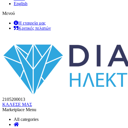
English
Μενού
Η εταιρεία μας
Κριτικές πελατών
2105200013
ΚΑΛΕΣΕ ΜΑΣ
Marketplace Menu
All categories