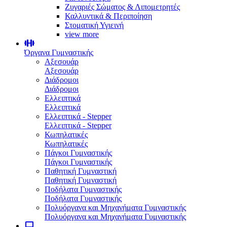
Ζυγαριές Σώματος & Λιπομετρητές
Καλλυντικά & Περιποίηση
Στοματική Υγιεινή
view more
Όργανα Γυμναστικής
Αξεσουάρ
Αξεσουάρ
Διάδρομοι
Διάδρομοι
Ελλειπτικά
Ελλειπτικά
Ελλειπτικά - Stepper
Ελλειπτικά - Stepper
Κωπηλατικές
Κωπηλατικές
Πάγκοι Γυμναστικής
Πάγκοι Γυμναστικής
Παθητική Γυμναστική
Παθητική Γυμναστική
Ποδήλατα Γυμναστικής
Ποδήλατα Γυμναστικής
Πολυόργανα και Μηχανήματα Γυμναστικής
Πολυόργανα και Μηχανήματα Γυμναστικής