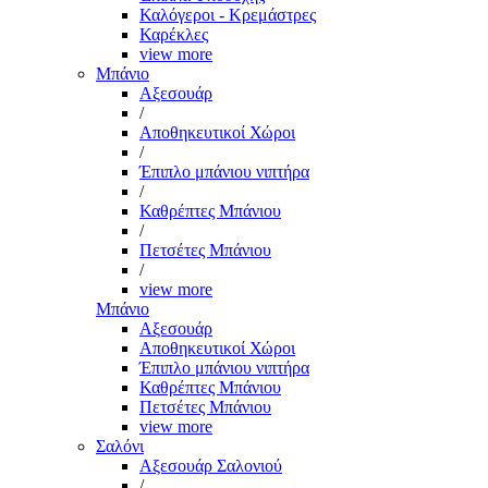
Καλόγεροι - Κρεμάστρες
Καρέκλες
view more
Μπάνιο
Αξεσουάρ
/
Αποθηκευτικοί Χώροι
/
Έπιπλο μπάνιου νιπτήρα
/
Καθρέπτες Μπάνιου
/
Πετσέτες Μπάνιου
/
view more
Μπάνιο
Αξεσουάρ
Αποθηκευτικοί Χώροι
Έπιπλο μπάνιου νιπτήρα
Καθρέπτες Μπάνιου
Πετσέτες Μπάνιου
view more
Σαλόνι
Αξεσουάρ Σαλονιού
/