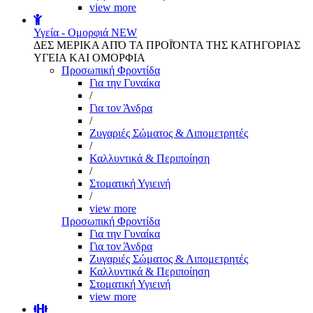
view more
Υγεία - Ομορφιά
NEW
ΔΕΣ ΜΕΡΙΚΑ ΑΠΌ ΤΑ ΠΡΟΪΌΝΤΑ ΤΗΣ ΚΑΤΗΓΟΡΙΑΣ
ΥΓΕΙΑ ΚΑΙ ΟΜΟΡΦΙΑ
Προσωπική Φροντίδα
Για την Γυναίκα
/
Για τον Άνδρα
/
Ζυγαριές Σώματος & Λιπομετρητές
/
Καλλυντικά & Περιποίηση
/
Στοματική Υγιεινή
/
view more
Προσωπική Φροντίδα
Για την Γυναίκα
Για τον Άνδρα
Ζυγαριές Σώματος & Λιπομετρητές
Καλλυντικά & Περιποίηση
Στοματική Υγιεινή
view more