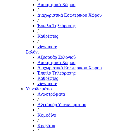
Αποσμητικά Χώρου
/
Διαχωριστικά Εσωτερικού Χώρου
/
Έπιπλα Τηλεόρασης
/
Καθρέφτες
/
view more
Σαλόνι
Αξεσουάρ Σαλονιού
Αποσμητικά Χώρου
Διαχωριστικά Εσωτερικού Χώρου
Έπιπλα Τηλεόρασης
Καθρέφτες
view more
Υπνοδωμάτιο
Ανωστρώματα
/
Αξεσουάρ Υπνοδωματίου
/
Κομοδίνο
/
Κρεβάτια
/