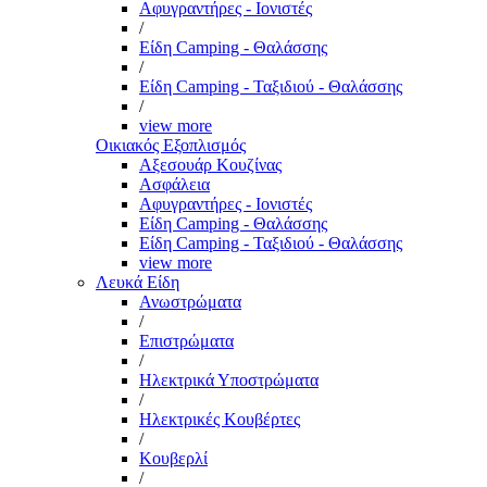
Αφυγραντήρες - Ιονιστές
/
Είδη Camping - Θαλάσσης
/
Είδη Camping - Ταξιδιού - Θαλάσσης
/
view more
Οικιακός Εξοπλισμός
Αξεσουάρ Κουζίνας
Ασφάλεια
Αφυγραντήρες - Ιονιστές
Είδη Camping - Θαλάσσης
Είδη Camping - Ταξιδιού - Θαλάσσης
view more
Λευκά Είδη
Ανωστρώματα
/
Επιστρώματα
/
Ηλεκτρικά Υποστρώματα
/
Ηλεκτρικές Κουβέρτες
/
Κουβερλί
/