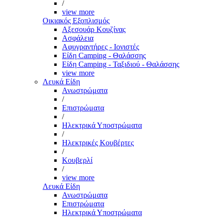
/
view more
Οικιακός Εξοπλισμός
Αξεσουάρ Κουζίνας
Ασφάλεια
Αφυγραντήρες - Ιονιστές
Είδη Camping - Θαλάσσης
Είδη Camping - Ταξιδιού - Θαλάσσης
view more
Λευκά Είδη
Ανωστρώματα
/
Επιστρώματα
/
Ηλεκτρικά Υποστρώματα
/
Ηλεκτρικές Κουβέρτες
/
Κουβερλί
/
view more
Λευκά Είδη
Ανωστρώματα
Επιστρώματα
Ηλεκτρικά Υποστρώματα