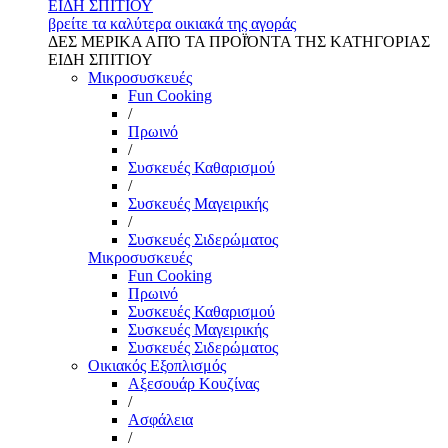
ΕΙΔΗ ΣΠΙΤΙΟΥ
βρείτε τα καλύτερα οικιακά της αγοράς
ΔΕΣ ΜΕΡΙΚΑ ΑΠΌ ΤΑ ΠΡΟΪΌΝΤΑ ΤΗΣ ΚΑΤΗΓΟΡΙΑΣ
ΕΙΔΗ ΣΠΙΤΙΟΥ
Μικροσυσκευές
Fun Cooking
/
Πρωινό
/
Συσκευές Καθαρισμού
/
Συσκευές Μαγειρικής
/
Συσκευές Σιδερώματος
Μικροσυσκευές
Fun Cooking
Πρωινό
Συσκευές Καθαρισμού
Συσκευές Μαγειρικής
Συσκευές Σιδερώματος
Οικιακός Εξοπλισμός
Αξεσουάρ Κουζίνας
/
Ασφάλεια
/