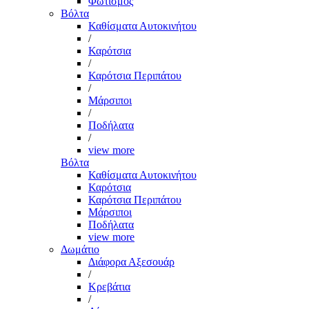
Φωτισμός
Βόλτα
Καθίσματα Αυτοκινήτου
/
Καρότσια
/
Καρότσια Περιπάτου
/
Μάρσιποι
/
Ποδήλατα
/
view more
Βόλτα
Καθίσματα Αυτοκινήτου
Καρότσια
Καρότσια Περιπάτου
Μάρσιποι
Ποδήλατα
view more
Δωμάτιο
Διάφορα Αξεσουάρ
/
Κρεβάτια
/