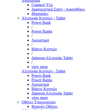
Αναλώσιμα
Γραφική Ύλη
Διαφημιστικά Σταντ - Αφισοθήκες
Μπαταρίες
Αξεσουάρ Κινητών - Tablet
Power Bank
/
Power Banks
/
Ακουστικά
/
Βάσεις Κινητών
/
Διάφορα Αξεσουάρ Tablet
/
view more
Αξεσουάρ Κινητών - Tablet
Power Bank
Power Banks
Ακουστικά
Βάσεις Κινητών
Διάφορα Αξεσουάρ Tablet
view more
Οθόνες Υπολογιστών
Φορητές Οθόνες