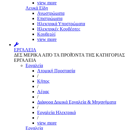
view more
Λευκά Είδη
Ανωστρώματα
Επιστρώματα
Ηλεκτρικά Υποστρώματα
Ηλεκτρικές Κουβέρτες
Κουβερλί
view more
ΕΡΓΑΛΕΙΑ
ΔΕΣ ΜΕΡΙΚΑ ΑΠΌ ΤΑ ΠΡΟΪΌΝΤΑ ΤΗΣ ΚΑΤΗΓΟΡΙΑΣ
ΕΡΓΑΛΕΙΑ
Εργαλεία
Aτομική Προστασία
/
Kήπος
/
Αέρας
/
Διάφορα Δομικά Εργαλεία & Μηχανήματα
/
Εργαλεία Ηλεκτρικά
/
view more
Εργαλεία