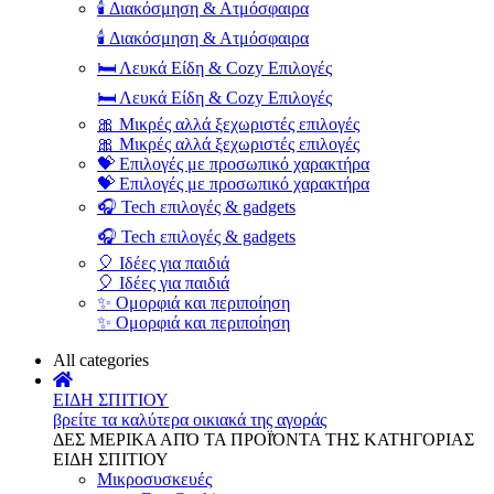
🕯️ Διακόσμηση & Ατμόσφαιρα
🕯️ Διακόσμηση & Ατμόσφαιρα
🛏️ Λευκά Είδη & Cozy Επιλογές
🛏️ Λευκά Είδη & Cozy Επιλογές
🎀 Μικρές αλλά ξεχωριστές επιλογές
🎀 Μικρές αλλά ξεχωριστές επιλογές
💝 Επιλογές με προσωπικό χαρακτήρα
💝 Επιλογές με προσωπικό χαρακτήρα
🎧 Tech επιλογές & gadgets
🎧 Tech επιλογές & gadgets
🎈 Ιδέες για παιδιά
🎈 Ιδέες για παιδιά
✨ Ομορφιά και περιποίηση
✨ Ομορφιά και περιποίηση
All categories
ΕΙΔΗ ΣΠΙΤΙΟΥ
βρείτε τα καλύτερα οικιακά της αγοράς
ΔΕΣ ΜΕΡΙΚΑ ΑΠΌ ΤΑ ΠΡΟΪΌΝΤΑ ΤΗΣ ΚΑΤΗΓΟΡΙΑΣ
ΕΙΔΗ ΣΠΙΤΙΟΥ
Μικροσυσκευές