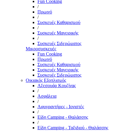
Fun Cooking
/
Πρωινό
/
Συσκευές Καθαρισμού
/
Συσκευές Μαγειρικής
/
Συσκευές Σιδερώματος
Μικροσυσκευές
Fun Cooking
Πρωινό
Συσκευές Καθαρισμού
Συσκευές Μαγειρικής
Συσκευές Σιδερώματος
Οικιακός Εξοπλισμός
Αξεσουάρ Κουζίνας
/
Ασφάλεια
/
Αφυγραντήρες - Ιονιστές
/
Είδη Camping - Θαλάσσης
/
Είδη Camping - Ταξιδιού - Θαλάσσης