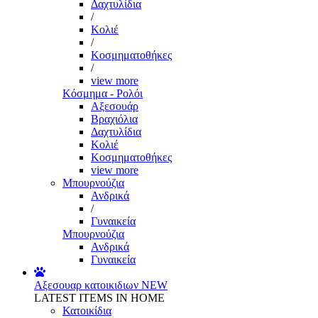
Δαχτυλίδια
/
Κολιέ
/
Κοσμηματοθήκες
/
view more
Κόσμημα - Ρολόι
Αξεσουάρ
Βραχιόλια
Δαχτυλίδια
Κολιέ
Κοσμηματοθήκες
view more
Μπουρνούζια
Ανδρικά
/
Γυναικεία
Μπουρνούζια
Ανδρικά
Γυναικεία
Αξεσουαρ κατοικιδιων
NEW
LATEST ITEMS IN HOME
Κατοικίδια