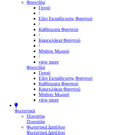
Φροντίδα
Γιογιό
/
Είδη Εκπαίδευσης Φαγητού
/
Καθίσματα Φαγητού
/
Καρεκλάκια Φαγητού
/
Μπάνιο Μωρού
/
view more
Φροντίδα
Γιογιό
Είδη Εκπαίδευσης Φαγητού
Καθίσματα Φαγητού
Καρεκλάκια Φαγητού
Μπάνιο Μωρού
view more
Φωτιστικά
Πορτατίφ
Πορτατίφ
Φωτιστικά Δαπέδου
Φωτιστικά Δαπέδου