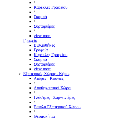
/
Καρέκλες Γραφείου
/
Σκαμπό
/
Συρταριέρες
/
view more
Γραφείο
Βιβλιοθήκες
Γραφεία
Καρέκλες Γραφείου
Σκαμπό
Συρταριέρες
view more
Εξωτερικός Χώρος - Κήπος
Αιώρες - Κούνιες
/
Αποθηκευτικοί Χώροι
/
Γλάστρες - Ζαρντινιέρες
/
Έπιπλα Εξωτερικού Χώρου
/
Θερμοκήπια