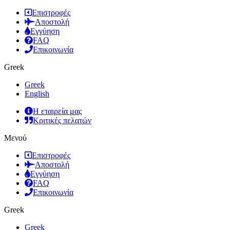
Επιστροφές
Αποστολή
Εγγύηση
FAQ
Επικοινωνία
Greek
Greek
English
Η εταιρεία μας
Κριτικές πελατών
Μενού
Επιστροφές
Αποστολή
Εγγύηση
FAQ
Επικοινωνία
Greek
Greek