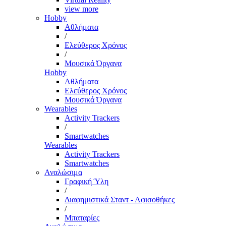
view more
Hobby
Αθλήματα
/
Ελεύθερος Χρόνος
/
Μουσικά Όργανα
Hobby
Αθλήματα
Ελεύθερος Χρόνος
Μουσικά Όργανα
Wearables
Activity Trackers
/
Smartwatches
Wearables
Activity Trackers
Smartwatches
Αναλώσιμα
Γραφική Ύλη
/
Διαφημιστικά Σταντ - Αφισοθήκες
/
Μπαταρίες