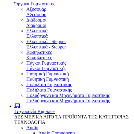
Όργανα Γυμναστικής
Αξεσουάρ
Αξεσουάρ
Διάδρομοι
Διάδρομοι
Ελλειπτικά
Ελλειπτικά
Ελλειπτικά - Stepper
Ελλειπτικά - Stepper
Κωπηλατικές
Κωπηλατικές
Πάγκοι Γυμναστικής
Πάγκοι Γυμναστικής
Παθητική Γυμναστική
Παθητική Γυμναστική
Ποδήλατα Γυμναστικής
Ποδήλατα Γυμναστικής
Πολυόργανα και Μηχανήματα Γυμναστικής
Πολυόργανα και Μηχανήματα Γυμναστικής
Τεχνολογία
Big Sales
ΔΕΣ ΜΕΡΙΚΑ ΑΠΌ ΤΑ ΠΡΟΪΌΝΤΑ ΤΗΣ ΚΑΤΗΓΟΡΙΑΣ
ΤΕΧΝΟΛΟΓΙΑ
Audio
Audio Components