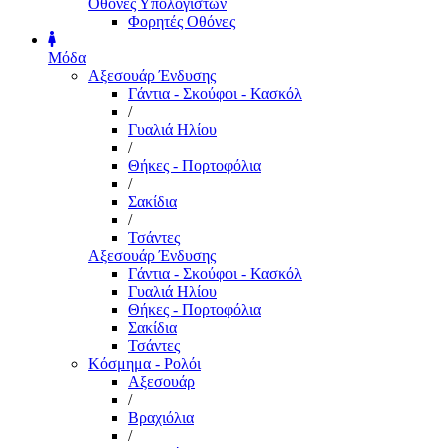
Οθόνες Υπολογιστών
Φορητές Οθόνες
Μόδα
Αξεσουάρ Ένδυσης
Γάντια - Σκούφοι - Κασκόλ
/
Γυαλιά Ηλίου
/
Θήκες - Πορτοφόλια
/
Σακίδια
/
Τσάντες
Αξεσουάρ Ένδυσης
Γάντια - Σκούφοι - Κασκόλ
Γυαλιά Ηλίου
Θήκες - Πορτοφόλια
Σακίδια
Τσάντες
Κόσμημα - Ρολόι
Αξεσουάρ
/
Βραχιόλια
/