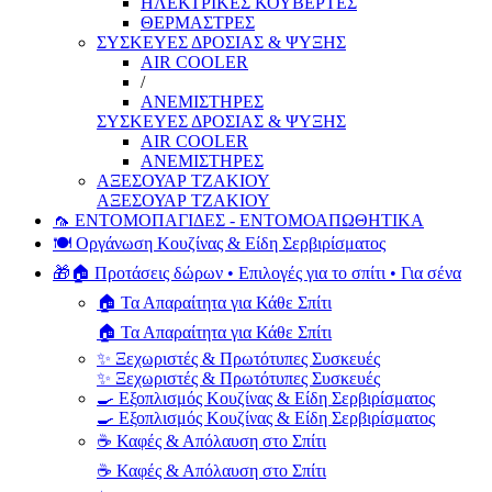
ΗΛΕΚΤΡΙΚΕΣ ΚΟΥΒΕΡΤΕΣ
ΘΕΡΜΑΣΤΡΕΣ
ΣΥΣΚΕΥΕΣ ΔΡΟΣΙΑΣ & ΨΥΞΗΣ
AIR COOLER
/
ΑΝΕΜΙΣΤΗΡΕΣ
ΣΥΣΚΕΥΕΣ ΔΡΟΣΙΑΣ & ΨΥΞΗΣ
AIR COOLER
ΑΝΕΜΙΣΤΗΡΕΣ
ΑΞΕΣΟΥΑΡ ΤΖΑΚΙΟΥ
ΑΞΕΣΟΥΑΡ ΤΖΑΚΙΟΥ
🦟 ΕΝΤΟΜΟΠΑΓΙΔΕΣ - ΕΝΤΟΜΟΑΠΩΘΗΤΙΚΑ
🍽️ Οργάνωση Κουζίνας & Είδη Σερβιρίσματος
🎁🏠 Προτάσεις δώρων • Επιλογές για το σπίτι • Για σένα
🏠 Τα Απαραίτητα για Κάθε Σπίτι
🏠 Τα Απαραίτητα για Κάθε Σπίτι
✨ Ξεχωριστές & Πρωτότυπες Συσκευές
✨ Ξεχωριστές & Πρωτότυπες Συσκευές
🍳 Εξοπλισμός Κουζίνας & Είδη Σερβιρίσματος
🍳 Εξοπλισμός Κουζίνας & Είδη Σερβιρίσματος
☕ Καφές & Απόλαυση στο Σπίτι
☕ Καφές & Απόλαυση στο Σπίτι