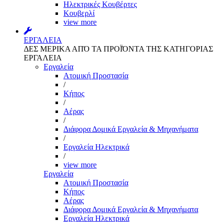
Ηλεκτρικές Κουβέρτες
Κουβερλί
view more
ΕΡΓΑΛΕΙΑ
ΔΕΣ ΜΕΡΙΚΑ ΑΠΌ ΤΑ ΠΡΟΪΌΝΤΑ ΤΗΣ ΚΑΤΗΓΟΡΙΑΣ
ΕΡΓΑΛΕΙΑ
Εργαλεία
Aτομική Προστασία
/
Kήπος
/
Αέρας
/
Διάφορα Δομικά Εργαλεία & Μηχανήματα
/
Εργαλεία Ηλεκτρικά
/
view more
Εργαλεία
Aτομική Προστασία
Kήπος
Αέρας
Διάφορα Δομικά Εργαλεία & Μηχανήματα
Εργαλεία Ηλεκτρικά