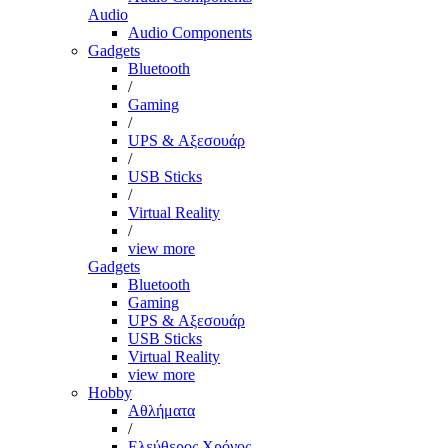
Audio
Audio Components
Gadgets
Bluetooth
/
Gaming
/
UPS & Αξεσουάρ
/
USB Sticks
/
Virtual Reality
/
view more
Gadgets
Bluetooth
Gaming
UPS & Αξεσουάρ
USB Sticks
Virtual Reality
view more
Hobby
Αθλήματα
/
Ελεύθερος Χρόνος