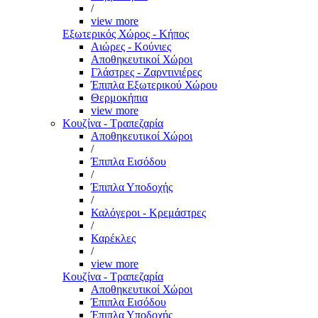
/
view more
Εξωτερικός Χώρος - Κήπος
Αιώρες - Κούνιες
Αποθηκευτικοί Χώροι
Γλάστρες - Ζαρντινιέρες
Έπιπλα Εξωτερικού Χώρου
Θερμοκήπια
view more
Κουζίνα - Τραπεζαρία
Αποθηκευτικοί Χώροι
/
Έπιπλα Εισόδου
/
Έπιπλα Υποδοχής
/
Καλόγεροι - Κρεμάστρες
/
Καρέκλες
/
view more
Κουζίνα - Τραπεζαρία
Αποθηκευτικοί Χώροι
Έπιπλα Εισόδου
Έπιπλα Υποδοχής