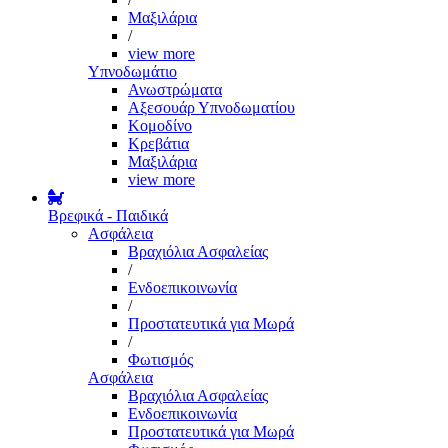
Μαξιλάρια
/
view more
Υπνοδωμάτιο
Ανωστρώματα
Αξεσουάρ Υπνοδωματίου
Κομοδίνο
Κρεβάτια
Μαξιλάρια
view more
Βρεφικά - Παιδικά
Ασφάλεια
Βραχιόλια Ασφαλείας
/
Ενδοεπικοινωνία
/
Προστατευτικά για Μωρά
/
Φωτισμός
Ασφάλεια
Βραχιόλια Ασφαλείας
Ενδοεπικοινωνία
Προστατευτικά για Μωρά