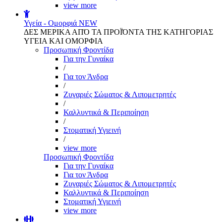
view more
Υγεία - Ομορφιά
NEW
ΔΕΣ ΜΕΡΙΚΑ ΑΠΌ ΤΑ ΠΡΟΪΌΝΤΑ ΤΗΣ ΚΑΤΗΓΟΡΙΑΣ
ΥΓΕΙΑ ΚΑΙ ΟΜΟΡΦΙΑ
Προσωπική Φροντίδα
Για την Γυναίκα
/
Για τον Άνδρα
/
Ζυγαριές Σώματος & Λιπομετρητές
/
Καλλυντικά & Περιποίηση
/
Στοματική Υγιεινή
/
view more
Προσωπική Φροντίδα
Για την Γυναίκα
Για τον Άνδρα
Ζυγαριές Σώματος & Λιπομετρητές
Καλλυντικά & Περιποίηση
Στοματική Υγιεινή
view more