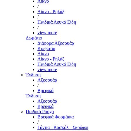
Λίκνο
/
Λίκνο - Ρηλάξ
/
Παιδικά Λευκά Είδη
/
view more
Δωμάτιο
Διάφορα Αξεσουάρ
Κρεβάτια
Λίκνο
Λίκνο - Ρηλάξ
Παιδικά Λευκά Είδη
view more
Ένδυση
Αξεσουάρ
/
Βρεφικά
Ένδυση
Αξεσουάρ
Βρεφικά
Παιδικά Ρούχα
Βρεφικά Φορμάκια
/
Γάντια - Κασκόλ - Σκούφοι