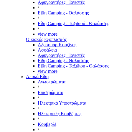
Αφυγραντήρες - Ιονιστές
/
Είδη Camping - Θαλάσσης
/
Είδη Camping - Ταξιδιού - Θαλάσσης
/
view more
Οικιακός Εξοπλισμός
Αξεσουάρ Κουζίνας
Ασφάλεια
Αφυγραντήρες - Ιονιστές
Είδη Camping - Θαλάσσης
Είδη Camping - Ταξιδιού - Θαλάσσης
view more
Λευκά Είδη
Ανωστρώματα
/
Επιστρώματα
/
Ηλεκτρικά Υποστρώματα
/
Ηλεκτρικές Κουβέρτες
/
Κουβερλί
/