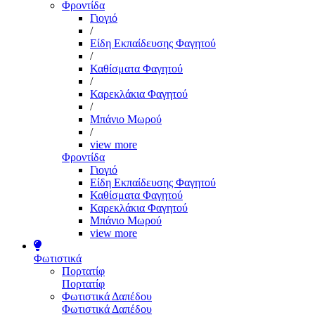
Φροντίδα
Γιογιό
/
Είδη Εκπαίδευσης Φαγητού
/
Καθίσματα Φαγητού
/
Καρεκλάκια Φαγητού
/
Μπάνιο Μωρού
/
view more
Φροντίδα
Γιογιό
Είδη Εκπαίδευσης Φαγητού
Καθίσματα Φαγητού
Καρεκλάκια Φαγητού
Μπάνιο Μωρού
view more
Φωτιστικά
Πορτατίφ
Πορτατίφ
Φωτιστικά Δαπέδου
Φωτιστικά Δαπέδου