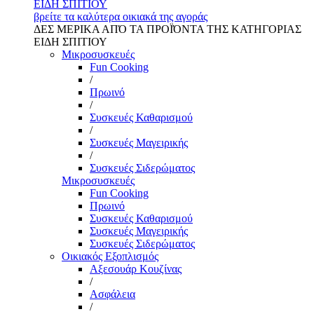
ΕΙΔΗ ΣΠΙΤΙΟΥ
βρείτε τα καλύτερα οικιακά της αγοράς
ΔΕΣ ΜΕΡΙΚΑ ΑΠΌ ΤΑ ΠΡΟΪΌΝΤΑ ΤΗΣ ΚΑΤΗΓΟΡΙΑΣ
ΕΙΔΗ ΣΠΙΤΙΟΥ
Μικροσυσκευές
Fun Cooking
/
Πρωινό
/
Συσκευές Καθαρισμού
/
Συσκευές Μαγειρικής
/
Συσκευές Σιδερώματος
Μικροσυσκευές
Fun Cooking
Πρωινό
Συσκευές Καθαρισμού
Συσκευές Μαγειρικής
Συσκευές Σιδερώματος
Οικιακός Εξοπλισμός
Αξεσουάρ Κουζίνας
/
Ασφάλεια
/