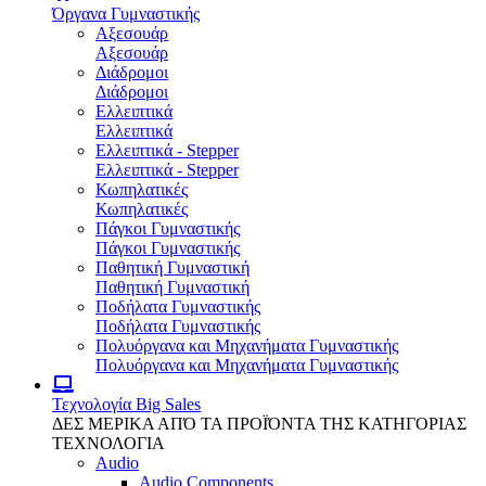
Όργανα Γυμναστικής
Αξεσουάρ
Αξεσουάρ
Διάδρομοι
Διάδρομοι
Ελλειπτικά
Ελλειπτικά
Ελλειπτικά - Stepper
Ελλειπτικά - Stepper
Κωπηλατικές
Κωπηλατικές
Πάγκοι Γυμναστικής
Πάγκοι Γυμναστικής
Παθητική Γυμναστική
Παθητική Γυμναστική
Ποδήλατα Γυμναστικής
Ποδήλατα Γυμναστικής
Πολυόργανα και Μηχανήματα Γυμναστικής
Πολυόργανα και Μηχανήματα Γυμναστικής
Τεχνολογία
Big Sales
ΔΕΣ ΜΕΡΙΚΑ ΑΠΌ ΤΑ ΠΡΟΪΌΝΤΑ ΤΗΣ ΚΑΤΗΓΟΡΙΑΣ
ΤΕΧΝΟΛΟΓΙΑ
Audio
Audio Components