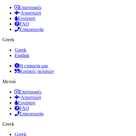
Επιστροφές
Αποστολή
Εγγύηση
FAQ
Επικοινωνία
Greek
Greek
English
Η εταιρεία μας
Κριτικές πελατών
Μενού
Επιστροφές
Αποστολή
Εγγύηση
FAQ
Επικοινωνία
Greek
Greek