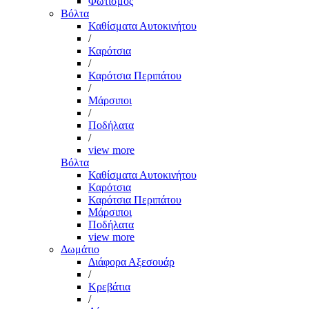
Φωτισμός
Βόλτα
Καθίσματα Αυτοκινήτου
/
Καρότσια
/
Καρότσια Περιπάτου
/
Μάρσιποι
/
Ποδήλατα
/
view more
Βόλτα
Καθίσματα Αυτοκινήτου
Καρότσια
Καρότσια Περιπάτου
Μάρσιποι
Ποδήλατα
view more
Δωμάτιο
Διάφορα Αξεσουάρ
/
Κρεβάτια
/