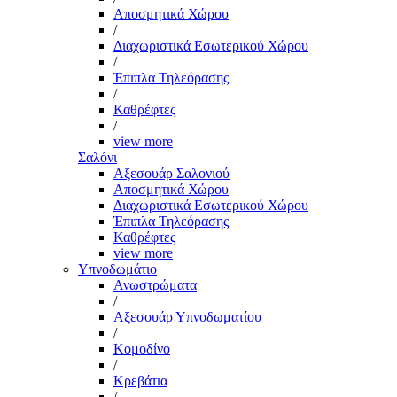
Αποσμητικά Χώρου
/
Διαχωριστικά Εσωτερικού Χώρου
/
Έπιπλα Τηλεόρασης
/
Καθρέφτες
/
view more
Σαλόνι
Αξεσουάρ Σαλονιού
Αποσμητικά Χώρου
Διαχωριστικά Εσωτερικού Χώρου
Έπιπλα Τηλεόρασης
Καθρέφτες
view more
Υπνοδωμάτιο
Ανωστρώματα
/
Αξεσουάρ Υπνοδωματίου
/
Κομοδίνο
/
Κρεβάτια
/