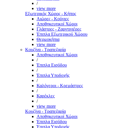
/
view more
Εξωτερικός Χώρος - Κήπος
Αιώρες - Κούνιες
Αποθηκευτικοί Χώροι
Γλάστρες - Ζαρντινιέρες
Έπιπλα Εξωτερικού Χώρου
Θερμοκήπια
view more
Κουζίνα - Τραπεζαρία
Αποθηκευτικοί Χώροι
/
Έπιπλα Εισόδου
/
Έπιπλα Υποδοχής
/
Καλόγεροι - Κρεμάστρες
/
Καρέκλες
/
view more
Κουζίνα - Τραπεζαρία
Αποθηκευτικοί Χώροι
Έπιπλα Εισόδου
Έπιπλα Υποδοχής