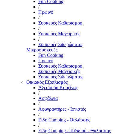
Fun Cooking
/
Πρωινό
/
Συσκευές Καθαρισμού
/
Συσκευές Μαγειρικής
/
Συσκευές Σιδερώματος
Μικροσυσκευές
Fun Cooking
Πρωινό
Συσκευές Καθαρισμού
Συσκευές Μαγειρικής
Συσκευές Σιδερώματος
Οικιακός Εξοπλισμός
Αξεσουάρ Κουζίνας
/
Ασφάλεια
/
Αφυγραντήρες - Ιονιστές
/
Είδη Camping - Θαλάσσης
/
Είδη Camping - Ταξιδιού - Θαλάσσης