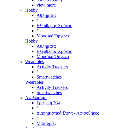
view more
Hobby
Αθλήματα
/
Ελεύθερος Χρόνος
/
Μουσικά Όργανα
Hobby
Αθλήματα
Ελεύθερος Χρόνος
Μουσικά Όργανα
Wearables
Activity Trackers
/
Smartwatches
Wearables
Activity Trackers
Smartwatches
Αναλώσιμα
Γραφική Ύλη
/
Διαφημιστικά Σταντ - Αφισοθήκες
/
Μπαταρίες