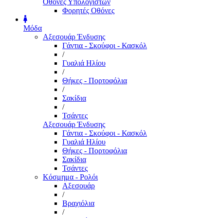
Οθόνες Υπολογιστών
Φορητές Οθόνες
Μόδα
Αξεσουάρ Ένδυσης
Γάντια - Σκούφοι - Κασκόλ
/
Γυαλιά Ηλίου
/
Θήκες - Πορτοφόλια
/
Σακίδια
/
Τσάντες
Αξεσουάρ Ένδυσης
Γάντια - Σκούφοι - Κασκόλ
Γυαλιά Ηλίου
Θήκες - Πορτοφόλια
Σακίδια
Τσάντες
Κόσμημα - Ρολόι
Αξεσουάρ
/
Βραχιόλια
/