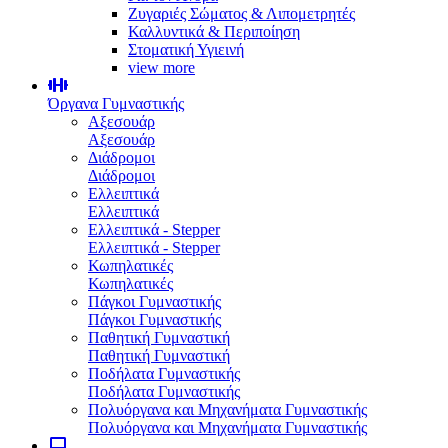
Ζυγαριές Σώματος & Λιπομετρητές
Καλλυντικά & Περιποίηση
Στοματική Υγιεινή
view more
Όργανα Γυμναστικής
Αξεσουάρ
Αξεσουάρ
Διάδρομοι
Διάδρομοι
Ελλειπτικά
Ελλειπτικά
Ελλειπτικά - Stepper
Ελλειπτικά - Stepper
Κωπηλατικές
Κωπηλατικές
Πάγκοι Γυμναστικής
Πάγκοι Γυμναστικής
Παθητική Γυμναστική
Παθητική Γυμναστική
Ποδήλατα Γυμναστικής
Ποδήλατα Γυμναστικής
Πολυόργανα και Μηχανήματα Γυμναστικής
Πολυόργανα και Μηχανήματα Γυμναστικής