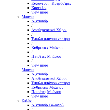
Καλόγεροι - Κρεμάστρες
Καρέκλες
view more
Μπάνιο
Αξεσουάρ
/
Αποθηκευτικοί Χώροι
/
Έπιπλο μπάνιου νιπτήρα
/
Καθρέπτες Μπάνιου
/
Πετσέτες Μπάνιου
/
view more
Μπάνιο
Αξεσουάρ
Αποθηκευτικοί Χώροι
Έπιπλο μπάνιου νιπτήρα
Καθρέπτες Μπάνιου
Πετσέτες Μπάνιου
view more
Σαλόνι
Αξεσουάρ Σαλονιού
/