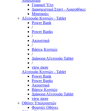
Αναλώσιμα
Γραφική Ύλη
Διαφημιστικά Σταντ - Αφισοθήκες
Μπαταρίες
Αξεσουάρ Κινητών - Tablet
Power Bank
/
Power Banks
/
Ακουστικά
/
Βάσεις Κινητών
/
Διάφορα Αξεσουάρ Tablet
/
view more
Αξεσουάρ Κινητών - Tablet
Power Bank
Power Banks
Ακουστικά
Βάσεις Κινητών
Διάφορα Αξεσουάρ Tablet
view more
Οθόνες Υπολογιστών
Φορητές Οθόνες