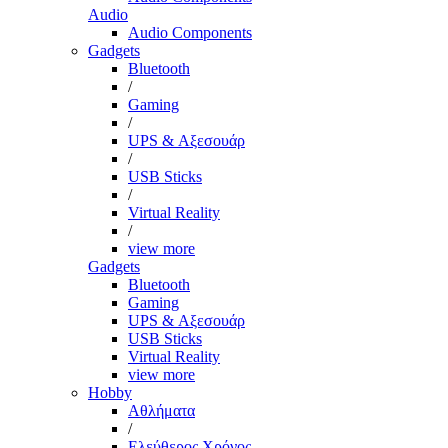
Audio
Audio Components
Gadgets
Bluetooth
/
Gaming
/
UPS & Αξεσουάρ
/
USB Sticks
/
Virtual Reality
/
view more
Gadgets
Bluetooth
Gaming
UPS & Αξεσουάρ
USB Sticks
Virtual Reality
view more
Hobby
Αθλήματα
/
Ελεύθερος Χρόνος