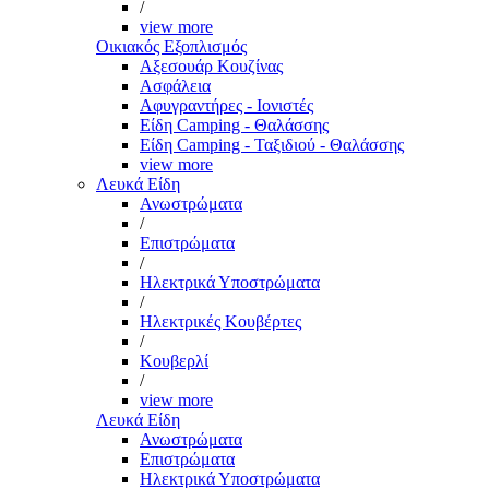
/
view more
Οικιακός Εξοπλισμός
Αξεσουάρ Κουζίνας
Ασφάλεια
Αφυγραντήρες - Ιονιστές
Είδη Camping - Θαλάσσης
Είδη Camping - Ταξιδιού - Θαλάσσης
view more
Λευκά Είδη
Ανωστρώματα
/
Επιστρώματα
/
Ηλεκτρικά Υποστρώματα
/
Ηλεκτρικές Κουβέρτες
/
Κουβερλί
/
view more
Λευκά Είδη
Ανωστρώματα
Επιστρώματα
Ηλεκτρικά Υποστρώματα