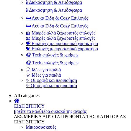
🕯️ Διακόσμηση & Ατμόσφαιρα
🕯️ Διακόσμηση & Ατμόσφαιρα
🛏️ Λευκά Είδη & Cozy Επιλογές
🛏️ Λευκά Είδη & Cozy Επιλογές
🎀 Μικρές αλλά ξεχωριστές επιλογές
🎀 Μικρές αλλά ξεχωριστές επιλογές
💝 Επιλογές με προσωπικό χαρακτήρα
💝 Επιλογές με προσωπικό χαρακτήρα
🎧 Tech επιλογές & gadgets
🎧 Tech επιλογές & gadgets
🎈 Ιδέες για παιδιά
🎈 Ιδέες για παιδιά
✨ Ομορφιά και περιποίηση
✨ Ομορφιά και περιποίηση
All categories
ΕΙΔΗ ΣΠΙΤΙΟΥ
βρείτε τα καλύτερα οικιακά της αγοράς
ΔΕΣ ΜΕΡΙΚΑ ΑΠΌ ΤΑ ΠΡΟΪΌΝΤΑ ΤΗΣ ΚΑΤΗΓΟΡΙΑΣ
ΕΙΔΗ ΣΠΙΤΙΟΥ
Μικροσυσκευές