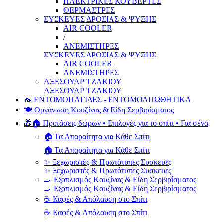
ΗΛΕΚΤΡΙΚΕΣ ΚΟΥΒΕΡΤΕΣ
ΘΕΡΜΑΣΤΡΕΣ
ΣΥΣΚΕΥΕΣ ΔΡΟΣΙΑΣ & ΨΥΞΗΣ
AIR COOLER
/
ΑΝΕΜΙΣΤΗΡΕΣ
ΣΥΣΚΕΥΕΣ ΔΡΟΣΙΑΣ & ΨΥΞΗΣ
AIR COOLER
ΑΝΕΜΙΣΤΗΡΕΣ
ΑΞΕΣΟΥΑΡ ΤΖΑΚΙΟΥ
ΑΞΕΣΟΥΑΡ ΤΖΑΚΙΟΥ
🦟 ΕΝΤΟΜΟΠΑΓΙΔΕΣ - ΕΝΤΟΜΟΑΠΩΘΗΤΙΚΑ
🍽️ Οργάνωση Κουζίνας & Είδη Σερβιρίσματος
🎁🏠 Προτάσεις δώρων • Επιλογές για το σπίτι • Για σένα
🏠 Τα Απαραίτητα για Κάθε Σπίτι
🏠 Τα Απαραίτητα για Κάθε Σπίτι
✨ Ξεχωριστές & Πρωτότυπες Συσκευές
✨ Ξεχωριστές & Πρωτότυπες Συσκευές
🍳 Εξοπλισμός Κουζίνας & Είδη Σερβιρίσματος
🍳 Εξοπλισμός Κουζίνας & Είδη Σερβιρίσματος
☕ Καφές & Απόλαυση στο Σπίτι
☕ Καφές & Απόλαυση στο Σπίτι