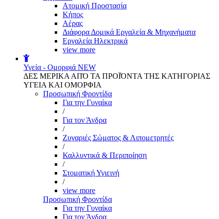
Aτομική Προστασία
Kήπος
Αέρας
Διάφορα Δομικά Εργαλεία & Μηχανήματα
Εργαλεία Ηλεκτρικά
view more
Υγεία - Ομορφιά
NEW
ΔΕΣ ΜΕΡΙΚΑ ΑΠΌ ΤΑ ΠΡΟΪΌΝΤΑ ΤΗΣ ΚΑΤΗΓΟΡΙΑΣ
ΥΓΕΙΑ ΚΑΙ ΟΜΟΡΦΙΑ
Προσωπική Φροντίδα
Για την Γυναίκα
/
Για τον Άνδρα
/
Ζυγαριές Σώματος & Λιπομετρητές
/
Καλλυντικά & Περιποίηση
/
Στοματική Υγιεινή
/
view more
Προσωπική Φροντίδα
Για την Γυναίκα
Για τον Άνδρα