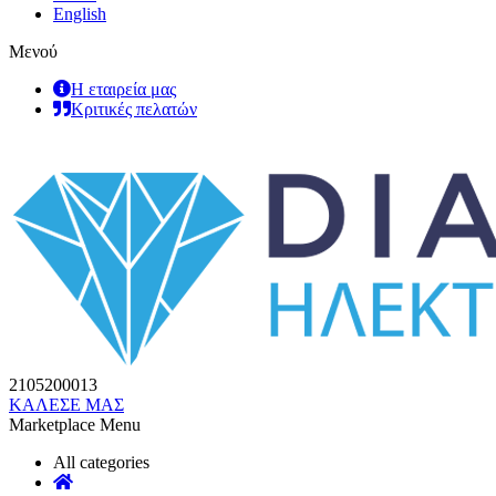
English
Μενού
Η εταιρεία μας
Κριτικές πελατών
2105200013
ΚΑΛΕΣΕ ΜΑΣ
Marketplace Menu
All categories