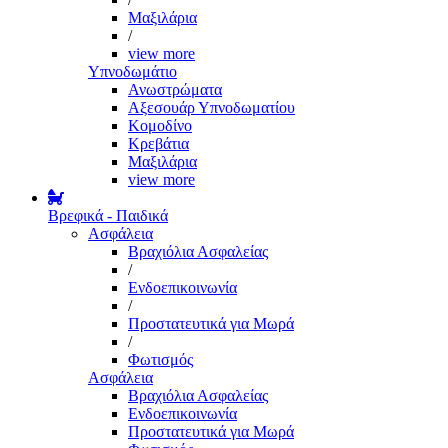
Μαξιλάρια
/
view more
Υπνοδωμάτιο
Ανωστρώματα
Αξεσουάρ Υπνοδωματίου
Κομοδίνο
Κρεβάτια
Μαξιλάρια
view more
Βρεφικά - Παιδικά
Ασφάλεια
Βραχιόλια Ασφαλείας
/
Ενδοεπικοινωνία
/
Προστατευτικά για Μωρά
/
Φωτισμός
Ασφάλεια
Βραχιόλια Ασφαλείας
Ενδοεπικοινωνία
Προστατευτικά για Μωρά