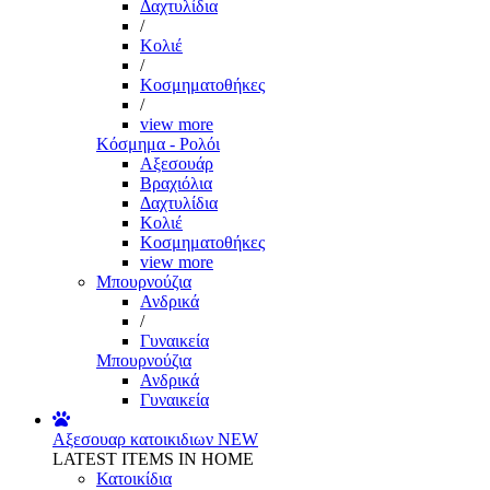
Δαχτυλίδια
/
Κολιέ
/
Κοσμηματοθήκες
/
view more
Κόσμημα - Ρολόι
Αξεσουάρ
Βραχιόλια
Δαχτυλίδια
Κολιέ
Κοσμηματοθήκες
view more
Μπουρνούζια
Ανδρικά
/
Γυναικεία
Μπουρνούζια
Ανδρικά
Γυναικεία
Αξεσουαρ κατοικιδιων
NEW
LATEST ITEMS IN HOME
Κατοικίδια