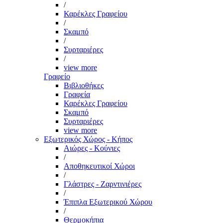
/
Καρέκλες Γραφείου
/
Σκαμπό
/
Συρταριέρες
/
view more
Γραφείο
Βιβλιοθήκες
Γραφεία
Καρέκλες Γραφείου
Σκαμπό
Συρταριέρες
view more
Εξωτερικός Χώρος - Κήπος
Αιώρες - Κούνιες
/
Αποθηκευτικοί Χώροι
/
Γλάστρες - Ζαρντινιέρες
/
Έπιπλα Εξωτερικού Χώρου
/
Θερμοκήπια