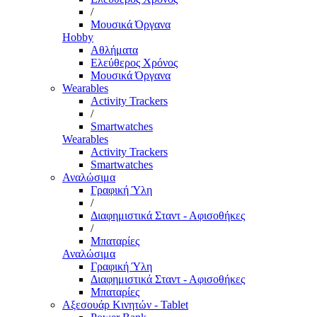
/
Μουσικά Όργανα
Hobby
Αθλήματα
Ελεύθερος Χρόνος
Μουσικά Όργανα
Wearables
Activity Trackers
/
Smartwatches
Wearables
Activity Trackers
Smartwatches
Αναλώσιμα
Γραφική Ύλη
/
Διαφημιστικά Σταντ - Αφισοθήκες
/
Μπαταρίες
Αναλώσιμα
Γραφική Ύλη
Διαφημιστικά Σταντ - Αφισοθήκες
Μπαταρίες
Αξεσουάρ Κινητών - Tablet