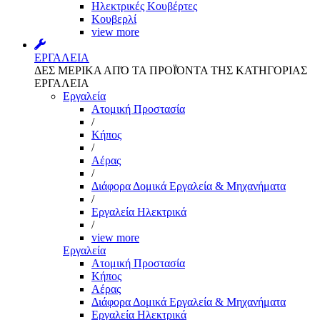
Ηλεκτρικές Κουβέρτες
Κουβερλί
view more
ΕΡΓΑΛΕΙΑ
ΔΕΣ ΜΕΡΙΚΑ ΑΠΌ ΤΑ ΠΡΟΪΌΝΤΑ ΤΗΣ ΚΑΤΗΓΟΡΙΑΣ
ΕΡΓΑΛΕΙΑ
Εργαλεία
Aτομική Προστασία
/
Kήπος
/
Αέρας
/
Διάφορα Δομικά Εργαλεία & Μηχανήματα
/
Εργαλεία Ηλεκτρικά
/
view more
Εργαλεία
Aτομική Προστασία
Kήπος
Αέρας
Διάφορα Δομικά Εργαλεία & Μηχανήματα
Εργαλεία Ηλεκτρικά