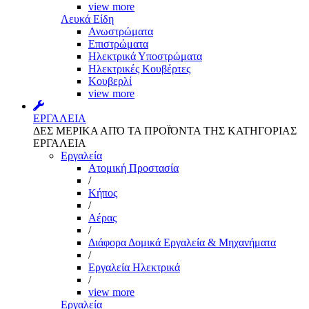
view more
Λευκά Είδη
Ανωστρώματα
Επιστρώματα
Ηλεκτρικά Υποστρώματα
Ηλεκτρικές Κουβέρτες
Κουβερλί
view more
ΕΡΓΑΛΕΙΑ
ΔΕΣ ΜΕΡΙΚΑ ΑΠΌ ΤΑ ΠΡΟΪΌΝΤΑ ΤΗΣ ΚΑΤΗΓΟΡΙΑΣ
ΕΡΓΑΛΕΙΑ
Εργαλεία
Aτομική Προστασία
/
Kήπος
/
Αέρας
/
Διάφορα Δομικά Εργαλεία & Μηχανήματα
/
Εργαλεία Ηλεκτρικά
/
view more
Εργαλεία