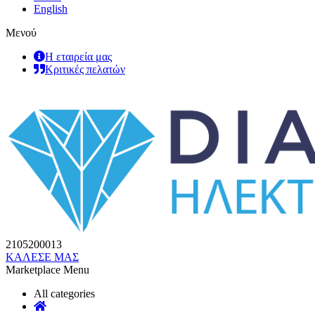
English
Μενού
Η εταιρεία μας
Κριτικές πελατών
2105200013
ΚΑΛΕΣΕ ΜΑΣ
Marketplace Menu
All categories