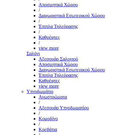
Αποσμητικά Χώρου
/
Διαχωριστικά Εσωτερικού Χώρου
/
Έπιπλα Τηλεόρασης
/
Καθρέφτες
/
view more
Σαλόνι
Αξεσουάρ Σαλονιού
Αποσμητικά Χώρου
Διαχωριστικά Εσωτερικού Χώρου
Έπιπλα Τηλεόρασης
Καθρέφτες
view more
Υπνοδωμάτιο
Ανωστρώματα
/
Αξεσουάρ Υπνοδωματίου
/
Κομοδίνο
/
Κρεβάτια
/