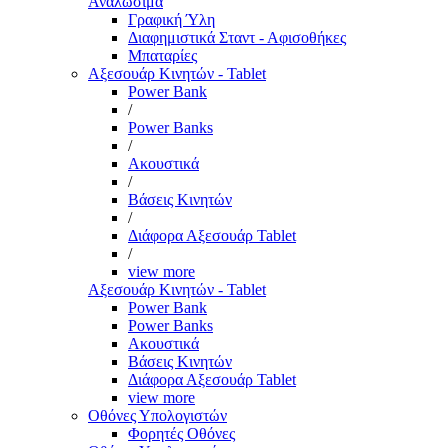
Αναλώσιμα
Γραφική Ύλη
Διαφημιστικά Σταντ - Αφισοθήκες
Μπαταρίες
Αξεσουάρ Κινητών - Tablet
Power Bank
/
Power Banks
/
Ακουστικά
/
Βάσεις Κινητών
/
Διάφορα Αξεσουάρ Tablet
/
view more
Αξεσουάρ Κινητών - Tablet
Power Bank
Power Banks
Ακουστικά
Βάσεις Κινητών
Διάφορα Αξεσουάρ Tablet
view more
Οθόνες Υπολογιστών
Φορητές Οθόνες