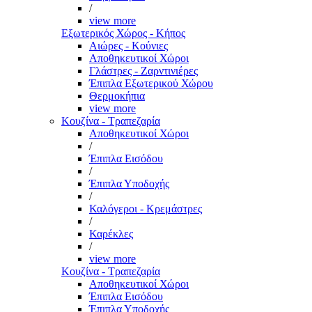
/
view more
Εξωτερικός Χώρος - Κήπος
Αιώρες - Κούνιες
Αποθηκευτικοί Χώροι
Γλάστρες - Ζαρντινιέρες
Έπιπλα Εξωτερικού Χώρου
Θερμοκήπια
view more
Κουζίνα - Τραπεζαρία
Αποθηκευτικοί Χώροι
/
Έπιπλα Εισόδου
/
Έπιπλα Υποδοχής
/
Καλόγεροι - Κρεμάστρες
/
Καρέκλες
/
view more
Κουζίνα - Τραπεζαρία
Αποθηκευτικοί Χώροι
Έπιπλα Εισόδου
Έπιπλα Υποδοχής