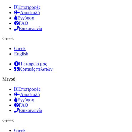
Επιστροφές
Αποστολή
Εγγύηση
FAQ
Επικοινωνία
Greek
Greek
English
Η εταιρεία μας
Κριτικές πελατών
Μενού
Επιστροφές
Αποστολή
Εγγύηση
FAQ
Επικοινωνία
Greek
Greek