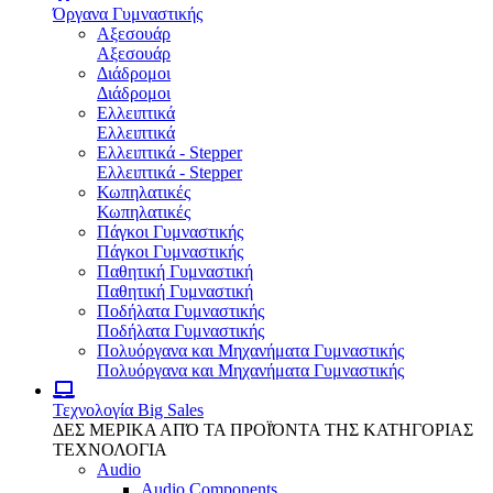
Όργανα Γυμναστικής
Αξεσουάρ
Αξεσουάρ
Διάδρομοι
Διάδρομοι
Ελλειπτικά
Ελλειπτικά
Ελλειπτικά - Stepper
Ελλειπτικά - Stepper
Κωπηλατικές
Κωπηλατικές
Πάγκοι Γυμναστικής
Πάγκοι Γυμναστικής
Παθητική Γυμναστική
Παθητική Γυμναστική
Ποδήλατα Γυμναστικής
Ποδήλατα Γυμναστικής
Πολυόργανα και Μηχανήματα Γυμναστικής
Πολυόργανα και Μηχανήματα Γυμναστικής
Τεχνολογία
Big Sales
ΔΕΣ ΜΕΡΙΚΑ ΑΠΌ ΤΑ ΠΡΟΪΌΝΤΑ ΤΗΣ ΚΑΤΗΓΟΡΙΑΣ
ΤΕΧΝΟΛΟΓΙΑ
Audio
Audio Components