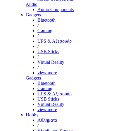
Audio
Audio Components
Gadgets
Bluetooth
/
Gaming
/
UPS & Αξεσουάρ
/
USB Sticks
/
Virtual Reality
/
view more
Gadgets
Bluetooth
Gaming
UPS & Αξεσουάρ
USB Sticks
Virtual Reality
view more
Hobby
Αθλήματα
/
Ελεύθερος Χρόνος