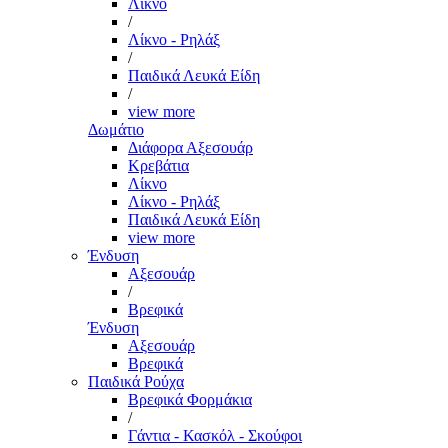
Λίκνο
/
Λίκνο - Ρηλάξ
/
Παιδικά Λευκά Είδη
/
view more
Δωμάτιο
Διάφορα Αξεσουάρ
Κρεβάτια
Λίκνο
Λίκνο - Ρηλάξ
Παιδικά Λευκά Είδη
view more
Ένδυση
Αξεσουάρ
/
Βρεφικά
Ένδυση
Αξεσουάρ
Βρεφικά
Παιδικά Ρούχα
Βρεφικά Φορμάκια
/
Γάντια - Κασκόλ - Σκούφοι