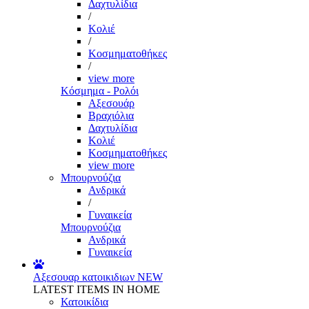
Δαχτυλίδια
/
Κολιέ
/
Κοσμηματοθήκες
/
view more
Κόσμημα - Ρολόι
Αξεσουάρ
Βραχιόλια
Δαχτυλίδια
Κολιέ
Κοσμηματοθήκες
view more
Μπουρνούζια
Ανδρικά
/
Γυναικεία
Μπουρνούζια
Ανδρικά
Γυναικεία
Αξεσουαρ κατοικιδιων
NEW
LATEST ITEMS IN HOME
Κατοικίδια