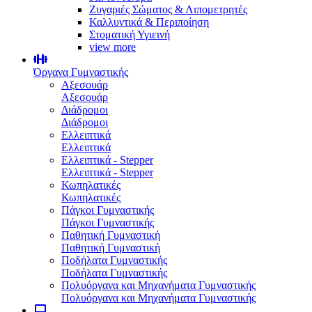
Ζυγαριές Σώματος & Λιπομετρητές
Καλλυντικά & Περιποίηση
Στοματική Υγιεινή
view more
Όργανα Γυμναστικής
Αξεσουάρ
Αξεσουάρ
Διάδρομοι
Διάδρομοι
Ελλειπτικά
Ελλειπτικά
Ελλειπτικά - Stepper
Ελλειπτικά - Stepper
Κωπηλατικές
Κωπηλατικές
Πάγκοι Γυμναστικής
Πάγκοι Γυμναστικής
Παθητική Γυμναστική
Παθητική Γυμναστική
Ποδήλατα Γυμναστικής
Ποδήλατα Γυμναστικής
Πολυόργανα και Μηχανήματα Γυμναστικής
Πολυόργανα και Μηχανήματα Γυμναστικής