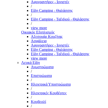
Αφυγραντήρες - Ιονιστές
/
Είδη Camping - Θαλάσσης
/
Είδη Camping - Ταξιδιού - Θαλάσσης
/
view more
Οικιακός Εξοπλισμός
Αξεσουάρ Κουζίνας
Ασφάλεια
Αφυγραντήρες - Ιονιστές
Είδη Camping - Θαλάσσης
Είδη Camping - Ταξιδιού - Θαλάσσης
view more
Λευκά Είδη
Ανωστρώματα
/
Επιστρώματα
/
Ηλεκτρικά Υποστρώματα
/
Ηλεκτρικές Κουβέρτες
/
Κουβερλί
/