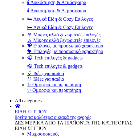
🕯️ Διακόσμηση & Ατμόσφαιρα
🕯️ Διακόσμηση & Ατμόσφαιρα
🛏️ Λευκά Είδη & Cozy Επιλογές
🛏️ Λευκά Είδη & Cozy Επιλογές
🎀 Μικρές αλλά ξεχωριστές επιλογές
🎀 Μικρές αλλά ξεχωριστές επιλογές
💝 Επιλογές με προσωπικό χαρακτήρα
💝 Επιλογές με προσωπικό χαρακτήρα
🎧 Tech επιλογές & gadgets
🎧 Tech επιλογές & gadgets
🎈 Ιδέες για παιδιά
🎈 Ιδέες για παιδιά
✨ Ομορφιά και περιποίηση
✨ Ομορφιά και περιποίηση
All categories
ΕΙΔΗ ΣΠΙΤΙΟΥ
βρείτε τα καλύτερα οικιακά της αγοράς
ΔΕΣ ΜΕΡΙΚΑ ΑΠΌ ΤΑ ΠΡΟΪΌΝΤΑ ΤΗΣ ΚΑΤΗΓΟΡΙΑΣ
ΕΙΔΗ ΣΠΙΤΙΟΥ
Μικροσυσκευές