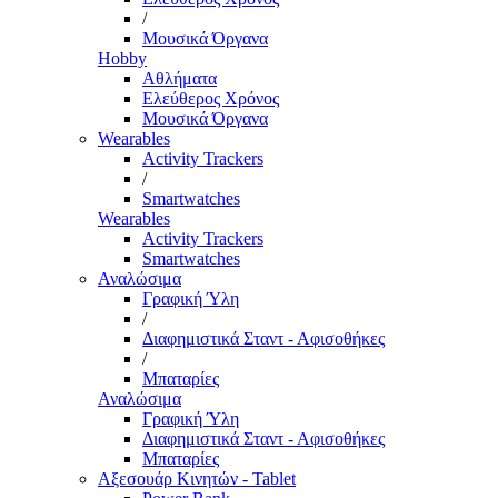
/
Μουσικά Όργανα
Hobby
Αθλήματα
Ελεύθερος Χρόνος
Μουσικά Όργανα
Wearables
Activity Trackers
/
Smartwatches
Wearables
Activity Trackers
Smartwatches
Αναλώσιμα
Γραφική Ύλη
/
Διαφημιστικά Σταντ - Αφισοθήκες
/
Μπαταρίες
Αναλώσιμα
Γραφική Ύλη
Διαφημιστικά Σταντ - Αφισοθήκες
Μπαταρίες
Αξεσουάρ Κινητών - Tablet