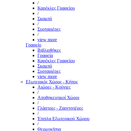
/
Καρέκλες Γραφείου
/
Σκαμπό
/
Συρταριέρες
/
view more
Γραφείο
Βιβλιοθήκες
Γραφεία
Καρέκλες Γραφείου
Σκαμπό
Συρταριέρες
view more
Εξωτερικός Χώρος - Κήπος
Αιώρες - Κούνιες
/
Αποθηκευτικοί Χώροι
/
Γλάστρες - Ζαρντινιέρες
/
Έπιπλα Εξωτερικού Χώρου
/
Θερμοκήπια