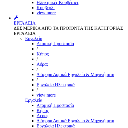
Ηλεκτρικές Κουβέρτες
Κουβερλί
view more
ΕΡΓΑΛΕΙΑ
ΔΕΣ ΜΕΡΙΚΑ ΑΠΌ ΤΑ ΠΡΟΪΌΝΤΑ ΤΗΣ ΚΑΤΗΓΟΡΙΑΣ
ΕΡΓΑΛΕΙΑ
Εργαλεία
Aτομική Προστασία
/
Kήπος
/
Αέρας
/
Διάφορα Δομικά Εργαλεία & Μηχανήματα
/
Εργαλεία Ηλεκτρικά
/
view more
Εργαλεία
Aτομική Προστασία
Kήπος
Αέρας
Διάφορα Δομικά Εργαλεία & Μηχανήματα
Εργαλεία Ηλεκτρικά