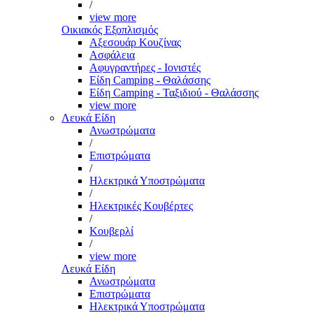
/
view more
Οικιακός Εξοπλισμός
Αξεσουάρ Κουζίνας
Ασφάλεια
Αφυγραντήρες - Ιονιστές
Είδη Camping - Θαλάσσης
Είδη Camping - Ταξιδιού - Θαλάσσης
view more
Λευκά Είδη
Ανωστρώματα
/
Επιστρώματα
/
Ηλεκτρικά Υποστρώματα
/
Ηλεκτρικές Κουβέρτες
/
Κουβερλί
/
view more
Λευκά Είδη
Ανωστρώματα
Επιστρώματα
Ηλεκτρικά Υποστρώματα