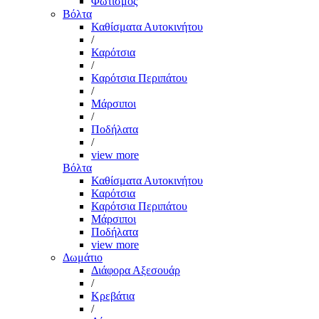
Φωτισμός
Βόλτα
Καθίσματα Αυτοκινήτου
/
Καρότσια
/
Καρότσια Περιπάτου
/
Μάρσιποι
/
Ποδήλατα
/
view more
Βόλτα
Καθίσματα Αυτοκινήτου
Καρότσια
Καρότσια Περιπάτου
Μάρσιποι
Ποδήλατα
view more
Δωμάτιο
Διάφορα Αξεσουάρ
/
Κρεβάτια
/