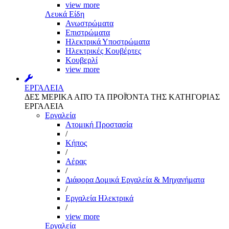
view more
Λευκά Είδη
Ανωστρώματα
Επιστρώματα
Ηλεκτρικά Υποστρώματα
Ηλεκτρικές Κουβέρτες
Κουβερλί
view more
ΕΡΓΑΛΕΙΑ
ΔΕΣ ΜΕΡΙΚΑ ΑΠΌ ΤΑ ΠΡΟΪΌΝΤΑ ΤΗΣ ΚΑΤΗΓΟΡΙΑΣ
ΕΡΓΑΛΕΙΑ
Εργαλεία
Aτομική Προστασία
/
Kήπος
/
Αέρας
/
Διάφορα Δομικά Εργαλεία & Μηχανήματα
/
Εργαλεία Ηλεκτρικά
/
view more
Εργαλεία