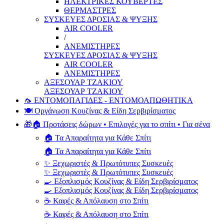
ΗΛΕΚΤΡΙΚΕΣ ΚΟΥΒΕΡΤΕΣ
ΘΕΡΜΑΣΤΡΕΣ
ΣΥΣΚΕΥΕΣ ΔΡΟΣΙΑΣ & ΨΥΞΗΣ
AIR COOLER
/
ΑΝΕΜΙΣΤΗΡΕΣ
ΣΥΣΚΕΥΕΣ ΔΡΟΣΙΑΣ & ΨΥΞΗΣ
AIR COOLER
ΑΝΕΜΙΣΤΗΡΕΣ
ΑΞΕΣΟΥΑΡ ΤΖΑΚΙΟΥ
ΑΞΕΣΟΥΑΡ ΤΖΑΚΙΟΥ
🦟 ΕΝΤΟΜΟΠΑΓΙΔΕΣ - ΕΝΤΟΜΟΑΠΩΘΗΤΙΚΑ
🍽️ Οργάνωση Κουζίνας & Είδη Σερβιρίσματος
🎁🏠 Προτάσεις δώρων • Επιλογές για το σπίτι • Για σένα
🏠 Τα Απαραίτητα για Κάθε Σπίτι
🏠 Τα Απαραίτητα για Κάθε Σπίτι
✨ Ξεχωριστές & Πρωτότυπες Συσκευές
✨ Ξεχωριστές & Πρωτότυπες Συσκευές
🍳 Εξοπλισμός Κουζίνας & Είδη Σερβιρίσματος
🍳 Εξοπλισμός Κουζίνας & Είδη Σερβιρίσματος
☕ Καφές & Απόλαυση στο Σπίτι
☕ Καφές & Απόλαυση στο Σπίτι