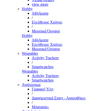
view more
Hobby
Αθλήματα
/
Ελεύθερος Χρόνος
/
Μουσικά Όργανα
Hobby
Αθλήματα
Ελεύθερος Χρόνος
Μουσικά Όργανα
Wearables
Activity Trackers
/
Smartwatches
Wearables
Activity Trackers
Smartwatches
Αναλώσιμα
Γραφική Ύλη
/
Διαφημιστικά Σταντ - Αφισοθήκες
/
Μπαταρίες