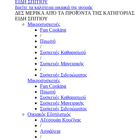
ΕΙΔΗ ΣΠΙΤΙΟΥ
βρείτε τα καλύτερα οικιακά της αγοράς
ΔΕΣ ΜΕΡΙΚΑ ΑΠΌ ΤΑ ΠΡΟΪΌΝΤΑ ΤΗΣ ΚΑΤΗΓΟΡΙΑΣ
ΕΙΔΗ ΣΠΙΤΙΟΥ
Μικροσυσκευές
Fun Cooking
/
Πρωινό
/
Συσκευές Καθαρισμού
/
Συσκευές Μαγειρικής
/
Συσκευές Σιδερώματος
Μικροσυσκευές
Fun Cooking
Πρωινό
Συσκευές Καθαρισμού
Συσκευές Μαγειρικής
Συσκευές Σιδερώματος
Οικιακός Εξοπλισμός
Αξεσουάρ Κουζίνας
/
Ασφάλεια
/