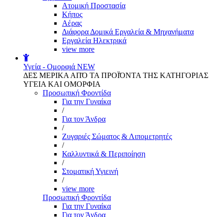
Aτομική Προστασία
Kήπος
Αέρας
Διάφορα Δομικά Εργαλεία & Μηχανήματα
Εργαλεία Ηλεκτρικά
view more
Υγεία - Ομορφιά
NEW
ΔΕΣ ΜΕΡΙΚΑ ΑΠΌ ΤΑ ΠΡΟΪΌΝΤΑ ΤΗΣ ΚΑΤΗΓΟΡΙΑΣ
ΥΓΕΙΑ ΚΑΙ ΟΜΟΡΦΙΑ
Προσωπική Φροντίδα
Για την Γυναίκα
/
Για τον Άνδρα
/
Ζυγαριές Σώματος & Λιπομετρητές
/
Καλλυντικά & Περιποίηση
/
Στοματική Υγιεινή
/
view more
Προσωπική Φροντίδα
Για την Γυναίκα
Για τον Άνδρα