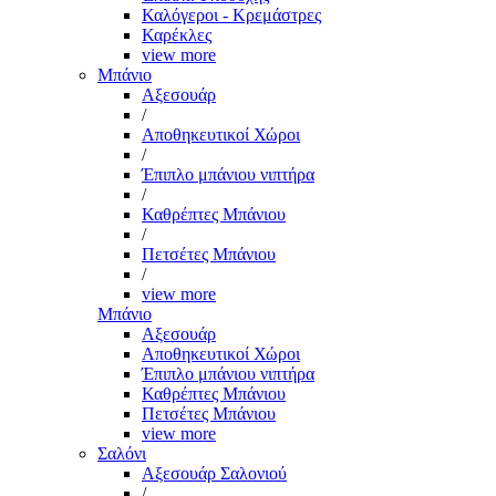
Καλόγεροι - Κρεμάστρες
Καρέκλες
view more
Μπάνιο
Αξεσουάρ
/
Αποθηκευτικοί Χώροι
/
Έπιπλο μπάνιου νιπτήρα
/
Καθρέπτες Μπάνιου
/
Πετσέτες Μπάνιου
/
view more
Μπάνιο
Αξεσουάρ
Αποθηκευτικοί Χώροι
Έπιπλο μπάνιου νιπτήρα
Καθρέπτες Μπάνιου
Πετσέτες Μπάνιου
view more
Σαλόνι
Αξεσουάρ Σαλονιού
/