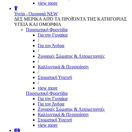
view more
Υγεία - Ομορφιά
NEW
ΔΕΣ ΜΕΡΙΚΑ ΑΠΌ ΤΑ ΠΡΟΪΌΝΤΑ ΤΗΣ ΚΑΤΗΓΟΡΙΑΣ
ΥΓΕΙΑ ΚΑΙ ΟΜΟΡΦΙΑ
Προσωπική Φροντίδα
Για την Γυναίκα
/
Για τον Άνδρα
/
Ζυγαριές Σώματος & Λιπομετρητές
/
Καλλυντικά & Περιποίηση
/
Στοματική Υγιεινή
/
view more
Προσωπική Φροντίδα
Για την Γυναίκα
Για τον Άνδρα
Ζυγαριές Σώματος & Λιπομετρητές
Καλλυντικά & Περιποίηση
Στοματική Υγιεινή
view more