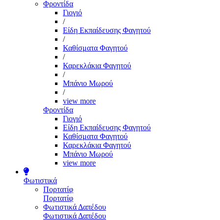
Φροντίδα
Γιογιό
/
Είδη Εκπαίδευσης Φαγητού
/
Καθίσματα Φαγητού
/
Καρεκλάκια Φαγητού
/
Μπάνιο Μωρού
/
view more
Φροντίδα
Γιογιό
Είδη Εκπαίδευσης Φαγητού
Καθίσματα Φαγητού
Καρεκλάκια Φαγητού
Μπάνιο Μωρού
view more
Φωτιστικά
Πορτατίφ
Πορτατίφ
Φωτιστικά Δαπέδου
Φωτιστικά Δαπέδου