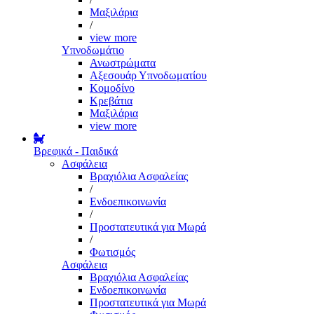
Μαξιλάρια
/
view more
Υπνοδωμάτιο
Ανωστρώματα
Αξεσουάρ Υπνοδωματίου
Κομοδίνο
Κρεβάτια
Μαξιλάρια
view more
Βρεφικά - Παιδικά
Ασφάλεια
Βραχιόλια Ασφαλείας
/
Ενδοεπικοινωνία
/
Προστατευτικά για Μωρά
/
Φωτισμός
Ασφάλεια
Βραχιόλια Ασφαλείας
Ενδοεπικοινωνία
Προστατευτικά για Μωρά