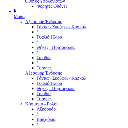
Οθόνες Υπολογιστών
Φορητές Οθόνες
Μόδα
Αξεσουάρ Ένδυσης
Γάντια - Σκούφοι - Κασκόλ
/
Γυαλιά Ηλίου
/
Θήκες - Πορτοφόλια
/
Σακίδια
/
Τσάντες
Αξεσουάρ Ένδυσης
Γάντια - Σκούφοι - Κασκόλ
Γυαλιά Ηλίου
Θήκες - Πορτοφόλια
Σακίδια
Τσάντες
Κόσμημα - Ρολόι
Αξεσουάρ
/
Βραχιόλια
/