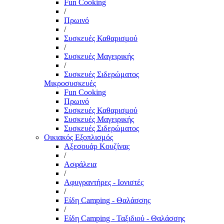
Fun Cooking
/
Πρωινό
/
Συσκευές Καθαρισμού
/
Συσκευές Μαγειρικής
/
Συσκευές Σιδερώματος
Μικροσυσκευές
Fun Cooking
Πρωινό
Συσκευές Καθαρισμού
Συσκευές Μαγειρικής
Συσκευές Σιδερώματος
Οικιακός Εξοπλισμός
Αξεσουάρ Κουζίνας
/
Ασφάλεια
/
Αφυγραντήρες - Ιονιστές
/
Είδη Camping - Θαλάσσης
/
Είδη Camping - Ταξιδιού - Θαλάσσης