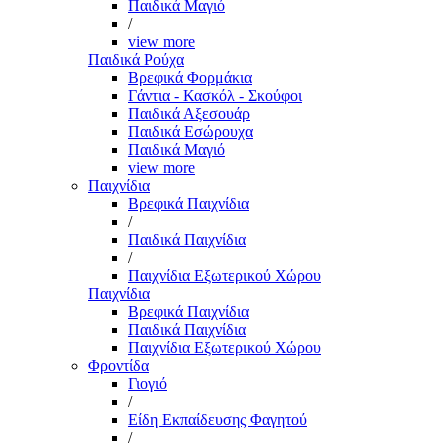
Παιδικά Μαγιό
/
view more
Παιδικά Ρούχα
Βρεφικά Φορμάκια
Γάντια - Κασκόλ - Σκούφοι
Παιδικά Αξεσουάρ
Παιδικά Εσώρουχα
Παιδικά Μαγιό
view more
Παιχνίδια
Βρεφικά Παιχνίδια
/
Παιδικά Παιχνίδια
/
Παιχνίδια Εξωτερικού Χώρου
Παιχνίδια
Βρεφικά Παιχνίδια
Παιδικά Παιχνίδια
Παιχνίδια Εξωτερικού Χώρου
Φροντίδα
Γιογιό
/
Είδη Εκπαίδευσης Φαγητού
/