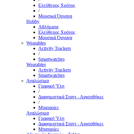
Ελεύθερος Χρόνος
/
Μουσικά Όργανα
Hobby
Αθλήματα
Ελεύθερος Χρόνος
Μουσικά Όργανα
Wearables
Activity Trackers
/
Smartwatches
Wearables
Activity Trackers
Smartwatches
Αναλώσιμα
Γραφική Ύλη
/
Διαφημιστικά Σταντ - Αφισοθήκες
/
Μπαταρίες
Αναλώσιμα
Γραφική Ύλη
Διαφημιστικά Σταντ - Αφισοθήκες
Μπαταρίες