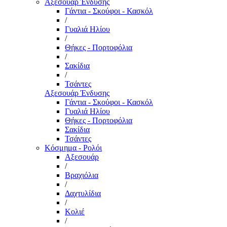
Αξεσουάρ Ένδυσης
Γάντια - Σκούφοι - Κασκόλ
/
Γυαλιά Ηλίου
/
Θήκες - Πορτοφόλια
/
Σακίδια
/
Τσάντες
Αξεσουάρ Ένδυσης
Γάντια - Σκούφοι - Κασκόλ
Γυαλιά Ηλίου
Θήκες - Πορτοφόλια
Σακίδια
Τσάντες
Κόσμημα - Ρολόι
Αξεσουάρ
/
Βραχιόλια
/
Δαχτυλίδια
/
Κολιέ
/