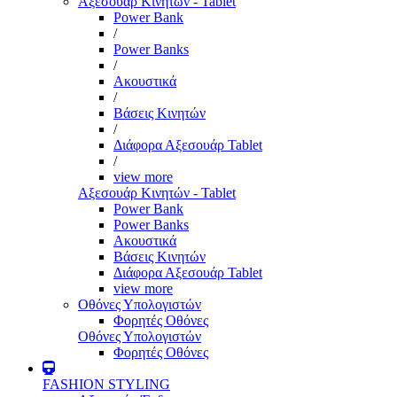
Αξεσουάρ Κινητών - Tablet
Power Bank
/
Power Banks
/
Ακουστικά
/
Βάσεις Κινητών
/
Διάφορα Αξεσουάρ Tablet
/
view more
Αξεσουάρ Κινητών - Tablet
Power Bank
Power Banks
Ακουστικά
Βάσεις Κινητών
Διάφορα Αξεσουάρ Tablet
view more
Οθόνες Υπολογιστών
Φορητές Οθόνες
Οθόνες Υπολογιστών
Φορητές Οθόνες
FASHION STYLING