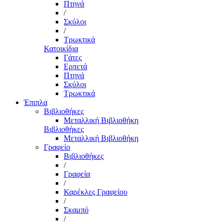
Πτηνά
/
Σκύλοι
/
Τρωκτικά
Κατοικίδια
Γάτες
Ερπετά
Πτηνά
Σκύλοι
Τρωκτικά
Έπιπλα
Βιβλιοθήκες
Μεταλλική Βιβλιοθήκη
Βιβλιοθήκες
Μεταλλική Βιβλιοθήκη
Γραφείο
Βιβλιοθήκες
/
Γραφεία
/
Καρέκλες Γραφείου
/
Σκαμπό
/