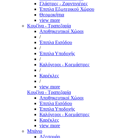
Γλάστρες - Ζαρντινιέρες
Έπιπλα Εξωτερικού Χώρου
Θερμοκήπια
view more
Κουζίνα - Τραπεζαρία
Αποθηκευτικοί Χώροι
/
Έπιπλα Εισόδου
/
Έπιπλα Υποδοχής
/
Καλόγεροι - Κρεμάστρες
/
Καρέκλες
/
view more
Κουζίνα - Τραπεζαρία
Αποθηκευτικοί Χώροι
Έπιπλα Εισόδου
Έπιπλα Υποδοχής
Καλόγεροι - Κρεμάστρες
Καρέκλες
view more
Μπάνιο
Αξεσουάρ