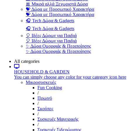
🎀 Μικρά αλλά Ξεχωριστά Δώρα
💝 Δώρα με Προσωπικό Χαρακτήρα
💝 Δώρα με Προσωπικό Χαρακτήρα
🎧 Tech Δώρα & Gadgets
🎧 Tech Δώρα & Gadgets
🎈 Ιδέες Δώρων για Παιδιά
🎈 Ιδέες Δώρων για Παιδιά
✨ Δώρα Ομορφιάς & Περιποίησης
✨ Δώρα Ομορφιάς & Περιποίησης
All categories
HOUSEHOLD & GARDEN
You can simply choose any color for your category icon here
Μικροσυσκευές
Fun Cooking
/
Πρωινό
/
Σκούπες
/
Συσκευές Μαγειρικής
/
Συσκευές Σιδερώματος