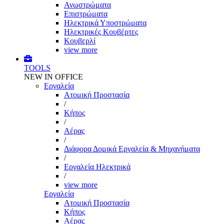
Ανωστρώματα
Επιστρώματα
Ηλεκτρικά Υποστρώματα
Ηλεκτρικές Κουβέρτες
Κουβερλί
view more
TOOLS
NEW IN OFFICE
Εργαλεία
Aτομική Προστασία
/
Kήπος
/
Αέρας
/
Διάφορα Δομικά Εργαλεία & Μηχανήματα
/
Εργαλεία Ηλεκτρικά
/
view more
Εργαλεία
Aτομική Προστασία
Kήπος
Αέρας