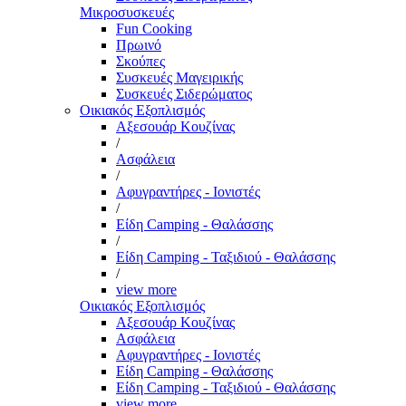
Μικροσυσκευές
Fun Cooking
Πρωινό
Σκούπες
Συσκευές Μαγειρικής
Συσκευές Σιδερώματος
Οικιακός Εξοπλισμός
Αξεσουάρ Κουζίνας
/
Ασφάλεια
/
Αφυγραντήρες - Ιονιστές
/
Είδη Camping - Θαλάσσης
/
Είδη Camping - Ταξιδιού - Θαλάσσης
/
view more
Οικιακός Εξοπλισμός
Αξεσουάρ Κουζίνας
Ασφάλεια
Αφυγραντήρες - Ιονιστές
Είδη Camping - Θαλάσσης
Είδη Camping - Ταξιδιού - Θαλάσσης
view more