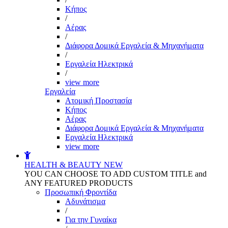
Kήπος
/
Αέρας
/
Διάφορα Δομικά Εργαλεία & Μηχανήματα
/
Εργαλεία Ηλεκτρικά
/
view more
Εργαλεία
Aτομική Προστασία
Kήπος
Αέρας
Διάφορα Δομικά Εργαλεία & Μηχανήματα
Εργαλεία Ηλεκτρικά
view more
HEALTH & BEAUTY
NEW
YOU CAN CHOOSE TO ADD CUSTOM TITLE and
ANY FEATURED PRODUCTS
Προσωπική Φροντίδα
Αδυνάτισμα
/
Για την Γυναίκα