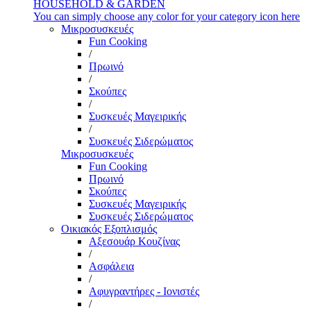
HOUSEHOLD & GARDEN
You can simply choose any color for your category icon here
Μικροσυσκευές
Fun Cooking
/
Πρωινό
/
Σκούπες
/
Συσκευές Μαγειρικής
/
Συσκευές Σιδερώματος
Μικροσυσκευές
Fun Cooking
Πρωινό
Σκούπες
Συσκευές Μαγειρικής
Συσκευές Σιδερώματος
Οικιακός Εξοπλισμός
Αξεσουάρ Κουζίνας
/
Ασφάλεια
/
Αφυγραντήρες - Ιονιστές
/