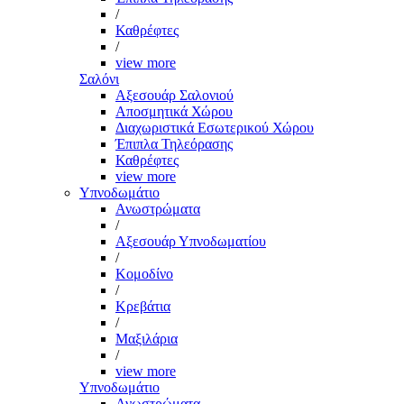
/
Καθρέφτες
/
view more
Σαλόνι
Αξεσουάρ Σαλονιού
Αποσμητικά Χώρου
Διαχωριστικά Εσωτερικού Χώρου
Έπιπλα Τηλεόρασης
Καθρέφτες
view more
Υπνοδωμάτιο
Ανωστρώματα
/
Αξεσουάρ Υπνοδωματίου
/
Κομοδίνο
/
Κρεβάτια
/
Μαξιλάρια
/
view more
Υπνοδωμάτιο
Ανωστρώματα