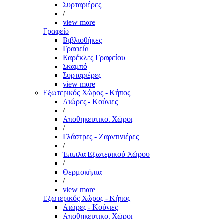
Συρταριέρες
/
view more
Γραφείο
Βιβλιοθήκες
Γραφεία
Καρέκλες Γραφείου
Σκαμπό
Συρταριέρες
view more
Εξωτερικός Χώρος - Κήπος
Αιώρες - Κούνιες
/
Αποθηκευτικοί Χώροι
/
Γλάστρες - Ζαρντινιέρες
/
Έπιπλα Εξωτερικού Χώρου
/
Θερμοκήπια
/
view more
Εξωτερικός Χώρος - Κήπος
Αιώρες - Κούνιες
Αποθηκευτικοί Χώροι