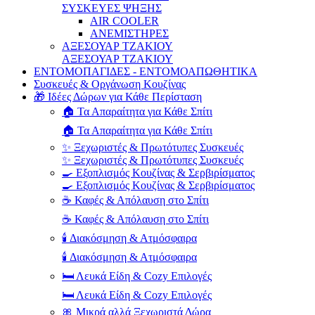
ΣΥΣΚΕΥΕΣ ΨΗΞΗΣ
AIR COOLER
ΑΝΕΜΙΣΤΗΡΕΣ
ΑΞΕΣΟΥΑΡ ΤΖΑΚΙΟΥ
ΑΞΕΣΟΥΑΡ ΤΖΑΚΙΟΥ
ΕΝΤΟΜΟΠΑΓΙΔΕΣ - ΕΝΤΟΜΟΑΠΩΘΗΤΙΚΑ
Συσκευές & Οργάνωση Κουζίνας
🎁 Ιδέες Δώρων για Κάθε Περίσταση
🏠 Τα Απαραίτητα για Κάθε Σπίτι
🏠 Τα Απαραίτητα για Κάθε Σπίτι
✨ Ξεχωριστές & Πρωτότυπες Συσκευές
✨ Ξεχωριστές & Πρωτότυπες Συσκευές
🍳 Εξοπλισμός Κουζίνας & Σερβιρίσματος
🍳 Εξοπλισμός Κουζίνας & Σερβιρίσματος
☕ Καφές & Απόλαυση στο Σπίτι
☕ Καφές & Απόλαυση στο Σπίτι
🕯️ Διακόσμηση & Ατμόσφαιρα
🕯️ Διακόσμηση & Ατμόσφαιρα
🛏️ Λευκά Είδη & Cozy Επιλογές
🛏️ Λευκά Είδη & Cozy Επιλογές
🎀 Μικρά αλλά Ξεχωριστά Δώρα