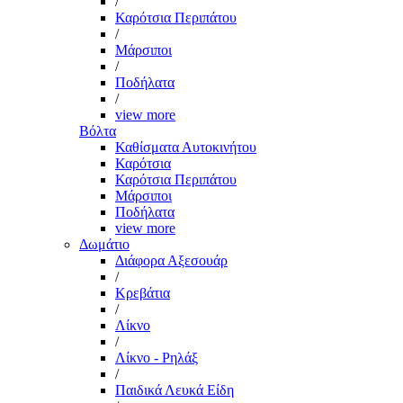
/
Καρότσια Περιπάτου
/
Μάρσιποι
/
Ποδήλατα
/
view more
Βόλτα
Καθίσματα Αυτοκινήτου
Καρότσια
Καρότσια Περιπάτου
Μάρσιποι
Ποδήλατα
view more
Δωμάτιο
Διάφορα Αξεσουάρ
/
Κρεβάτια
/
Λίκνο
/
Λίκνο - Ρηλάξ
/
Παιδικά Λευκά Είδη