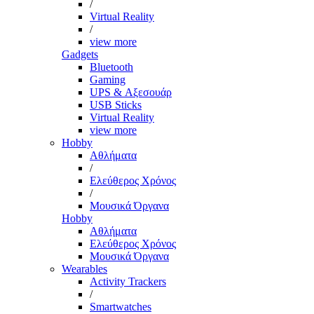
/
Virtual Reality
/
view more
Gadgets
Bluetooth
Gaming
UPS & Αξεσουάρ
USB Sticks
Virtual Reality
view more
Hobby
Αθλήματα
/
Ελεύθερος Χρόνος
/
Μουσικά Όργανα
Hobby
Αθλήματα
Ελεύθερος Χρόνος
Μουσικά Όργανα
Wearables
Activity Trackers
/
Smartwatches