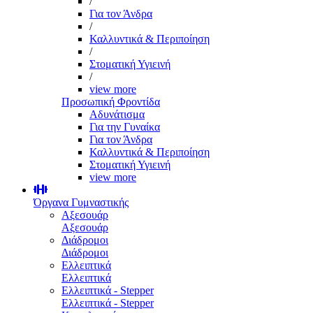
/
Για τον Άνδρα
/
Καλλυντικά & Περιποίηση
/
Στοματική Υγιεινή
/
view more
Προσωπική Φροντίδα
Αδυνάτισμα
Για την Γυναίκα
Για τον Άνδρα
Καλλυντικά & Περιποίηση
Στοματική Υγιεινή
view more
Όργανα Γυμναστικής
Αξεσουάρ
Αξεσουάρ
Διάδρομοι
Διάδρομοι
Ελλειπτικά
Ελλειπτικά
Ελλειπτικά - Stepper
Ελλειπτικά - Stepper