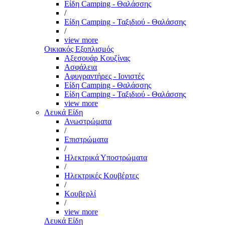
Είδη Camping - Θαλάσσης
/
Είδη Camping - Ταξιδιού - Θαλάσσης
/
view more
Οικιακός Εξοπλισμός
Αξεσουάρ Κουζίνας
Ασφάλεια
Αφυγραντήρες - Ιονιστές
Είδη Camping - Θαλάσσης
Είδη Camping - Ταξιδιού - Θαλάσσης
view more
Λευκά Είδη
Ανωστρώματα
/
Επιστρώματα
/
Ηλεκτρικά Υποστρώματα
/
Ηλεκτρικές Κουβέρτες
/
Κουβερλί
/
view more
Λευκά Είδη