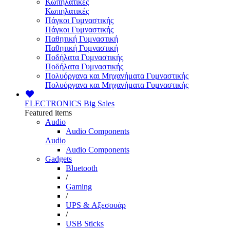
Κωπηλατικές
Κωπηλατικές
Πάγκοι Γυμναστικής
Πάγκοι Γυμναστικής
Παθητική Γυμναστική
Παθητική Γυμναστική
Ποδήλατα Γυμναστικής
Ποδήλατα Γυμναστικής
Πολυόργανα και Μηχανήματα Γυμναστικής
Πολυόργανα και Μηχανήματα Γυμναστικής
ELECTRONICS
Big Sales
Featured items
Audio
Audio Components
Audio
Audio Components
Gadgets
Bluetooth
/
Gaming
/
UPS & Αξεσουάρ
/
USB Sticks