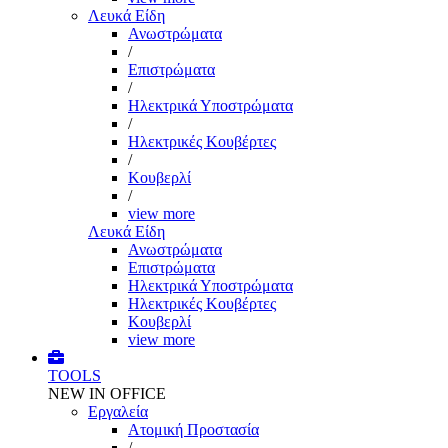
Λευκά Είδη
Ανωστρώματα
/
Επιστρώματα
/
Ηλεκτρικά Υποστρώματα
/
Ηλεκτρικές Κουβέρτες
/
Κουβερλί
/
view more
Λευκά Είδη
Ανωστρώματα
Επιστρώματα
Ηλεκτρικά Υποστρώματα
Ηλεκτρικές Κουβέρτες
Κουβερλί
view more
TOOLS
NEW IN OFFICE
Εργαλεία
Aτομική Προστασία
/