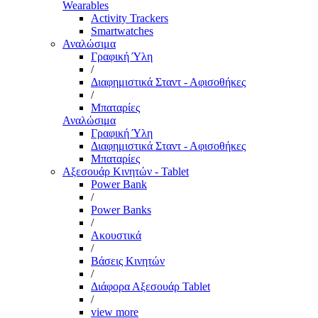
Wearables
Activity Trackers
Smartwatches
Αναλώσιμα
Γραφική Ύλη
/
Διαφημιστικά Σταντ - Αφισοθήκες
/
Μπαταρίες
Αναλώσιμα
Γραφική Ύλη
Διαφημιστικά Σταντ - Αφισοθήκες
Μπαταρίες
Αξεσουάρ Κινητών - Tablet
Power Bank
/
Power Banks
/
Ακουστικά
/
Βάσεις Κινητών
/
Διάφορα Αξεσουάρ Tablet
/
view more