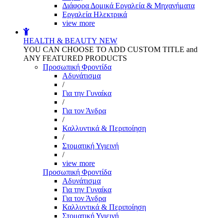
Διάφορα Δομικά Εργαλεία & Μηχανήματα
Εργαλεία Ηλεκτρικά
view more
HEALTH & BEAUTY
NEW
YOU CAN CHOOSE TO ADD CUSTOM TITLE and
ANY FEATURED PRODUCTS
Προσωπική Φροντίδα
Αδυνάτισμα
/
Για την Γυναίκα
/
Για τον Άνδρα
/
Καλλυντικά & Περιποίηση
/
Στοματική Υγιεινή
/
view more
Προσωπική Φροντίδα
Αδυνάτισμα
Για την Γυναίκα
Για τον Άνδρα
Καλλυντικά & Περιποίηση
Στοματική Υγιεινή