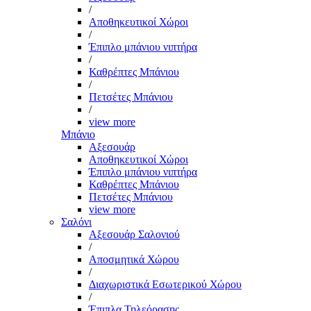
/
Αποθηκευτικοί Χώροι
/
Έπιπλο μπάνιου νιπτήρα
/
Καθρέπτες Μπάνιου
/
Πετσέτες Μπάνιου
/
view more
Μπάνιο
Αξεσουάρ
Αποθηκευτικοί Χώροι
Έπιπλο μπάνιου νιπτήρα
Καθρέπτες Μπάνιου
Πετσέτες Μπάνιου
view more
Σαλόνι
Αξεσουάρ Σαλονιού
/
Αποσμητικά Χώρου
/
Διαχωριστικά Εσωτερικού Χώρου
/
Έπιπλα Τηλεόρασης