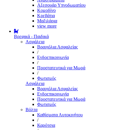
Αξεσουάρ Υπνοδωματίου
Κομοδίνο
Κρεβάτια
Μαξιλάρια
view more
Βρεφικά - Παιδικά
Ασφάλεια
Βραχιόλια Ασφαλείας
/
Ενδοεπικοινωνία
/
Προστατευτικά για Μωρά
/
Φωτισμός
Ασφάλεια
Βραχιόλια Ασφαλείας
Ενδοεπικοινωνία
Προστατευτικά για Μωρά
Φωτισμός
Βόλτα
Καθίσματα Αυτοκινήτου
/
Καρότσια