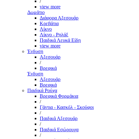
/
view more
Δωμάτιο
Διάφορα Αξεσουάρ
Κρεβάτια
Λίκνο
Λίκνο - Ρηλάξ
Παιδικά Λευκά Είδη
view more
Ένδυση
Αξεσουάρ
/
Βρεφικά
Ένδυση
Αξεσουάρ
Βρεφικά
Παιδικά Ρούχα
Βρεφικά Φορμάκια
/
Γάντια - Κασκόλ - Σκούφοι
/
Παιδικά Αξεσουάρ
/
Παιδικά Εσώρουχα
/