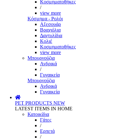
Κοσμηματοθήκες
/
view more
Κόσμημα - Ρολόι
Αξεσουάρ
Βραχιόλια
Δαχτυλίδια
Κολιέ
Κοσμηματοθήκες
view more
Μπουρνούζια
Ανδρικά
/
Γυναικεία
Μπουρνούζια
Ανδρικά
Γυναικεία
PET PRODUCTS
NEW
LATEST ITEMS IN HOME
Κατοικίδια
Γάτες
/
Ερπετά
/