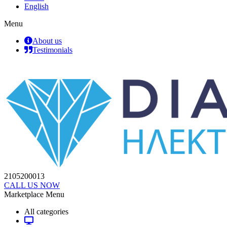
English
Menu
About us
Testimonials
2105200013
CALL US NOW
Marketplace Menu
All categories