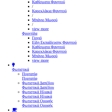
Καθίσματα Φαγητού
/
Καρεκλάκια Φαγητού
/
Μπάνιο Μωρού
/
view more
Φροντίδα
Γιογιό
Είδη Εκπαίδευσης Φαγητού
Καθίσματα Φαγητού
Καρεκλάκια Φαγητού
Μπάνιο Μωρού
view more
Φωτιστικά
Πορτατίφ
Πορτατίφ
Φωτιστικά Δαπέδου
Φωτιστικά Δαπέδου
Φωτιστικά Ηλιακά
Φωτιστικά Ηλιακά
Φωτιστικά Οροφής
Φωτιστικά Οροφής