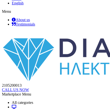
English
Menu
About us
Testimonials
2105200013
CALL US NOW
Marketplace Menu
All categories