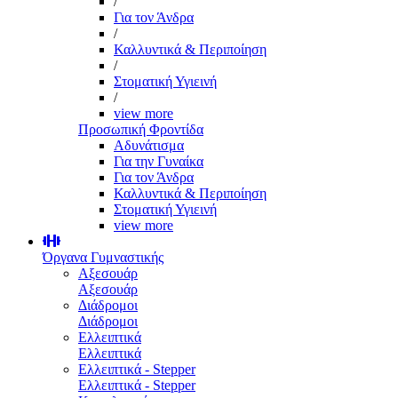
/
Για τον Άνδρα
/
Καλλυντικά & Περιποίηση
/
Στοματική Υγιεινή
/
view more
Προσωπική Φροντίδα
Αδυνάτισμα
Για την Γυναίκα
Για τον Άνδρα
Καλλυντικά & Περιποίηση
Στοματική Υγιεινή
view more
Όργανα Γυμναστικής
Αξεσουάρ
Αξεσουάρ
Διάδρομοι
Διάδρομοι
Ελλειπτικά
Ελλειπτικά
Ελλειπτικά - Stepper
Ελλειπτικά - Stepper