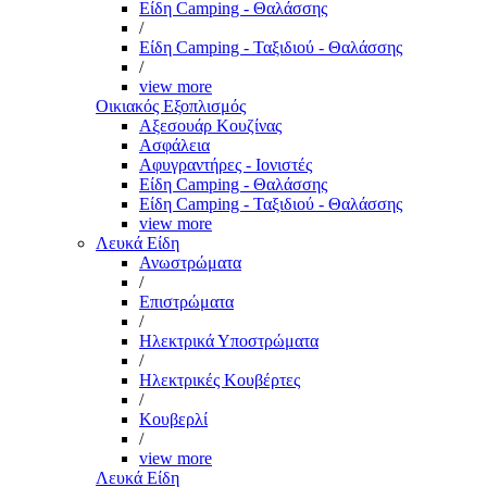
Είδη Camping - Θαλάσσης
/
Είδη Camping - Ταξιδιού - Θαλάσσης
/
view more
Οικιακός Εξοπλισμός
Αξεσουάρ Κουζίνας
Ασφάλεια
Αφυγραντήρες - Ιονιστές
Είδη Camping - Θαλάσσης
Είδη Camping - Ταξιδιού - Θαλάσσης
view more
Λευκά Είδη
Ανωστρώματα
/
Επιστρώματα
/
Ηλεκτρικά Υποστρώματα
/
Ηλεκτρικές Κουβέρτες
/
Κουβερλί
/
view more
Λευκά Είδη