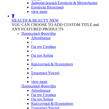
Διάφορα Δομικά Εργαλεία & Μηχανήματα
Εργαλεία Ηλεκτρικά
view more
HEALTH & BEAUTY
NEW
YOU CAN CHOOSE TO ADD CUSTOM TITLE and
ANY FEATURED PRODUCTS
Προσωπική Φροντίδα
Αδυνάτισμα
/
Για την Γυναίκα
/
Για τον Άνδρα
/
Καλλυντικά & Περιποίηση
/
Στοματική Υγιεινή
/
view more
Προσωπική Φροντίδα
Αδυνάτισμα
Για την Γυναίκα
Για τον Άνδρα
Καλλυντικά & Περιποίηση
Στοματική Υγιεινή