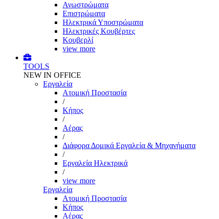
Ανωστρώματα
Επιστρώματα
Ηλεκτρικά Υποστρώματα
Ηλεκτρικές Κουβέρτες
Κουβερλί
view more
TOOLS
NEW IN OFFICE
Εργαλεία
Aτομική Προστασία
/
Kήπος
/
Αέρας
/
Διάφορα Δομικά Εργαλεία & Μηχανήματα
/
Εργαλεία Ηλεκτρικά
/
view more
Εργαλεία
Aτομική Προστασία
Kήπος
Αέρας