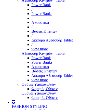
Αξεσουάρ Κινητών - Tablet
Power Bank
/
Power Banks
/
Ακουστικά
/
Βάσεις Κινητών
/
Διάφορα Αξεσουάρ Tablet
/
view more
Αξεσουάρ Κινητών - Tablet
Power Bank
Power Banks
Ακουστικά
Βάσεις Κινητών
Διάφορα Αξεσουάρ Tablet
view more
Οθόνες Υπολογιστών
Φορητές Οθόνες
Οθόνες Υπολογιστών
Φορητές Οθόνες
FASHION STYLING