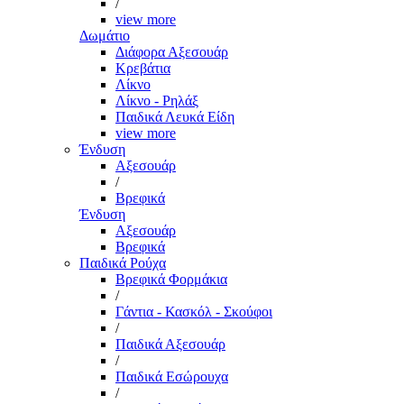
/
view more
Δωμάτιο
Διάφορα Αξεσουάρ
Κρεβάτια
Λίκνο
Λίκνο - Ρηλάξ
Παιδικά Λευκά Είδη
view more
Ένδυση
Αξεσουάρ
/
Βρεφικά
Ένδυση
Αξεσουάρ
Βρεφικά
Παιδικά Ρούχα
Βρεφικά Φορμάκια
/
Γάντια - Κασκόλ - Σκούφοι
/
Παιδικά Αξεσουάρ
/
Παιδικά Εσώρουχα
/