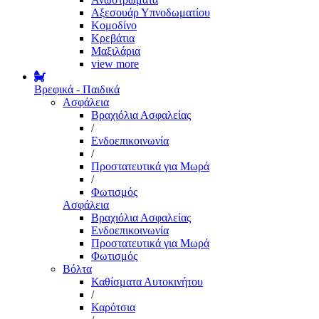
Αξεσουάρ Υπνοδωματίου
Κομοδίνο
Κρεβάτια
Μαξιλάρια
view more
Βρεφικά - Παιδικά
Ασφάλεια
Βραχιόλια Ασφαλείας
/
Ενδοεπικοινωνία
/
Προστατευτικά για Μωρά
/
Φωτισμός
Ασφάλεια
Βραχιόλια Ασφαλείας
Ενδοεπικοινωνία
Προστατευτικά για Μωρά
Φωτισμός
Βόλτα
Καθίσματα Αυτοκινήτου
/
Καρότσια