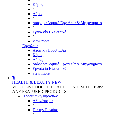
Kήπος
/
Αέρας
/
Διάφορα Δομικά Εργαλεία & Μηχανήματα
/
Εργαλεία Ηλεκτρικά
/
view more
Εργαλεία
Aτομική Προστασία
Kήπος
Αέρας
Διάφορα Δομικά Εργαλεία & Μηχανήματα
Εργαλεία Ηλεκτρικά
view more
HEALTH & BEAUTY
NEW
YOU CAN CHOOSE TO ADD CUSTOM TITLE and
ANY FEATURED PRODUCTS
Προσωπική Φροντίδα
Αδυνάτισμα
/
Για την Γυναίκα