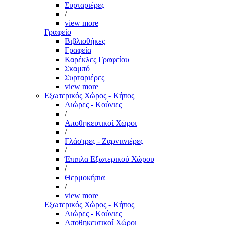
Συρταριέρες
/
view more
Γραφείο
Βιβλιοθήκες
Γραφεία
Καρέκλες Γραφείου
Σκαμπό
Συρταριέρες
view more
Εξωτερικός Χώρος - Κήπος
Αιώρες - Κούνιες
/
Αποθηκευτικοί Χώροι
/
Γλάστρες - Ζαρντινιέρες
/
Έπιπλα Εξωτερικού Χώρου
/
Θερμοκήπια
/
view more
Εξωτερικός Χώρος - Κήπος
Αιώρες - Κούνιες
Αποθηκευτικοί Χώροι