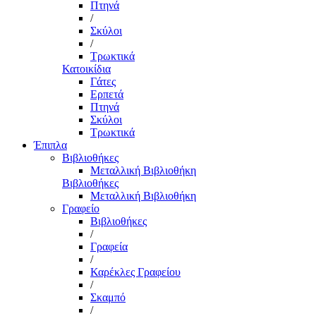
Πτηνά
/
Σκύλοι
/
Τρωκτικά
Κατοικίδια
Γάτες
Ερπετά
Πτηνά
Σκύλοι
Τρωκτικά
Έπιπλα
Βιβλιοθήκες
Μεταλλική Βιβλιοθήκη
Βιβλιοθήκες
Μεταλλική Βιβλιοθήκη
Γραφείο
Βιβλιοθήκες
/
Γραφεία
/
Καρέκλες Γραφείου
/
Σκαμπό
/