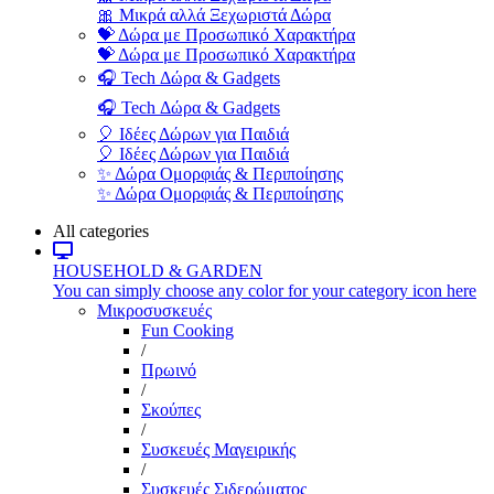
🎀 Μικρά αλλά Ξεχωριστά Δώρα
💝 Δώρα με Προσωπικό Χαρακτήρα
💝 Δώρα με Προσωπικό Χαρακτήρα
🎧 Tech Δώρα & Gadgets
🎧 Tech Δώρα & Gadgets
🎈 Ιδέες Δώρων για Παιδιά
🎈 Ιδέες Δώρων για Παιδιά
✨ Δώρα Ομορφιάς & Περιποίησης
✨ Δώρα Ομορφιάς & Περιποίησης
All categories
HOUSEHOLD & GARDEN
You can simply choose any color for your category icon here
Μικροσυσκευές
Fun Cooking
/
Πρωινό
/
Σκούπες
/
Συσκευές Μαγειρικής
/
Συσκευές Σιδερώματος