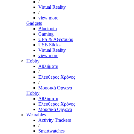
/
Virtual Reality
/
view more
Gadgets
Bluetooth
Gaming
UPS & Αξεσουάρ
USB Sticks
Virtual Reality
view more
Hobby
Αθλήματα
/
Ελεύθερος Χρόνος
/
Μουσικά Όργανα
Hobby
Αθλήματα
Ελεύθερος Χρόνος
Μουσικά Όργανα
Wearables
Activity Trackers
/
Smartwatches