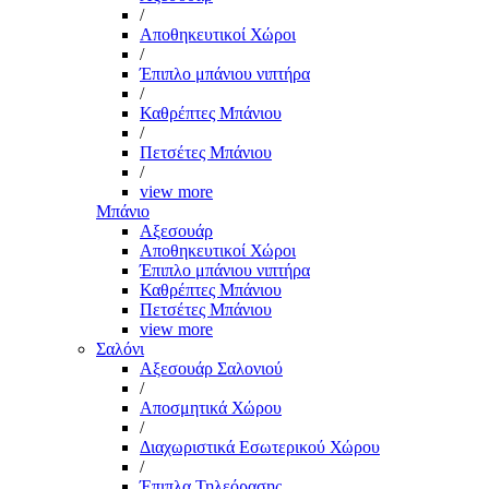
/
Αποθηκευτικοί Χώροι
/
Έπιπλο μπάνιου νιπτήρα
/
Καθρέπτες Μπάνιου
/
Πετσέτες Μπάνιου
/
view more
Μπάνιο
Αξεσουάρ
Αποθηκευτικοί Χώροι
Έπιπλο μπάνιου νιπτήρα
Καθρέπτες Μπάνιου
Πετσέτες Μπάνιου
view more
Σαλόνι
Αξεσουάρ Σαλονιού
/
Αποσμητικά Χώρου
/
Διαχωριστικά Εσωτερικού Χώρου
/
Έπιπλα Τηλεόρασης