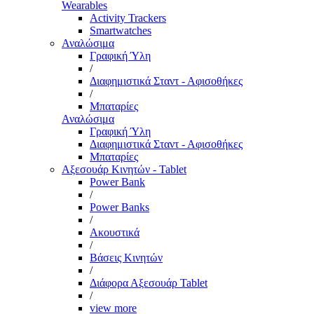
Wearables
Activity Trackers
Smartwatches
Αναλώσιμα
Γραφική Ύλη
/
Διαφημιστικά Σταντ - Αφισοθήκες
/
Μπαταρίες
Αναλώσιμα
Γραφική Ύλη
Διαφημιστικά Σταντ - Αφισοθήκες
Μπαταρίες
Αξεσουάρ Κινητών - Tablet
Power Bank
/
Power Banks
/
Ακουστικά
/
Βάσεις Κινητών
/
Διάφορα Αξεσουάρ Tablet
/
view more