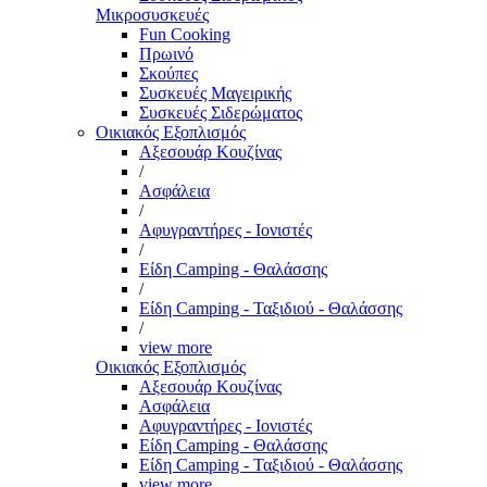
Μικροσυσκευές
Fun Cooking
Πρωινό
Σκούπες
Συσκευές Μαγειρικής
Συσκευές Σιδερώματος
Οικιακός Εξοπλισμός
Αξεσουάρ Κουζίνας
/
Ασφάλεια
/
Αφυγραντήρες - Ιονιστές
/
Είδη Camping - Θαλάσσης
/
Είδη Camping - Ταξιδιού - Θαλάσσης
/
view more
Οικιακός Εξοπλισμός
Αξεσουάρ Κουζίνας
Ασφάλεια
Αφυγραντήρες - Ιονιστές
Είδη Camping - Θαλάσσης
Είδη Camping - Ταξιδιού - Θαλάσσης
view more