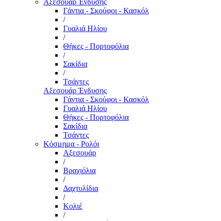
Αξεσουάρ Ένδυσης
Γάντια - Σκούφοι - Κασκόλ
/
Γυαλιά Ηλίου
/
Θήκες - Πορτοφόλια
/
Σακίδια
/
Τσάντες
Αξεσουάρ Ένδυσης
Γάντια - Σκούφοι - Κασκόλ
Γυαλιά Ηλίου
Θήκες - Πορτοφόλια
Σακίδια
Τσάντες
Κόσμημα - Ρολόι
Αξεσουάρ
/
Βραχιόλια
/
Δαχτυλίδια
/
Κολιέ
/