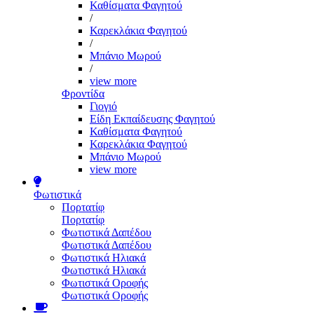
Καθίσματα Φαγητού
/
Καρεκλάκια Φαγητού
/
Μπάνιο Μωρού
/
view more
Φροντίδα
Γιογιό
Είδη Εκπαίδευσης Φαγητού
Καθίσματα Φαγητού
Καρεκλάκια Φαγητού
Μπάνιο Μωρού
view more
Φωτιστικά
Πορτατίφ
Πορτατίφ
Φωτιστικά Δαπέδου
Φωτιστικά Δαπέδου
Φωτιστικά Ηλιακά
Φωτιστικά Ηλιακά
Φωτιστικά Οροφής
Φωτιστικά Οροφής