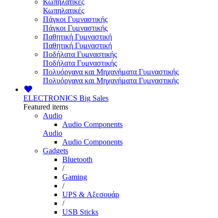
Κωπηλατικές
Κωπηλατικές
Πάγκοι Γυμναστικής
Πάγκοι Γυμναστικής
Παθητική Γυμναστική
Παθητική Γυμναστική
Ποδήλατα Γυμναστικής
Ποδήλατα Γυμναστικής
Πολυόργανα και Μηχανήματα Γυμναστικής
Πολυόργανα και Μηχανήματα Γυμναστικής
ELECTRONICS
Big Sales
Featured items
Audio
Audio Components
Audio
Audio Components
Gadgets
Bluetooth
/
Gaming
/
UPS & Αξεσουάρ
/
USB Sticks