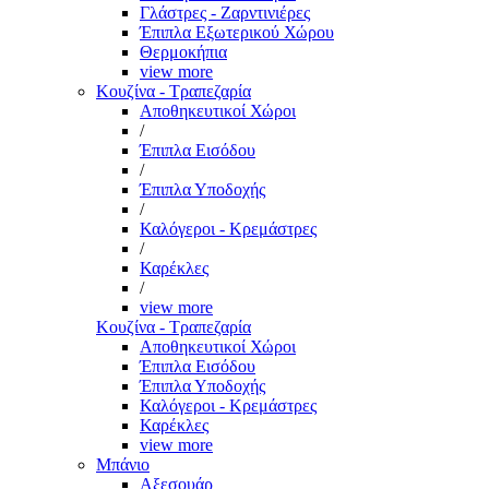
Γλάστρες - Ζαρντινιέρες
Έπιπλα Εξωτερικού Χώρου
Θερμοκήπια
view more
Κουζίνα - Τραπεζαρία
Αποθηκευτικοί Χώροι
/
Έπιπλα Εισόδου
/
Έπιπλα Υποδοχής
/
Καλόγεροι - Κρεμάστρες
/
Καρέκλες
/
view more
Κουζίνα - Τραπεζαρία
Αποθηκευτικοί Χώροι
Έπιπλα Εισόδου
Έπιπλα Υποδοχής
Καλόγεροι - Κρεμάστρες
Καρέκλες
view more
Μπάνιο
Αξεσουάρ