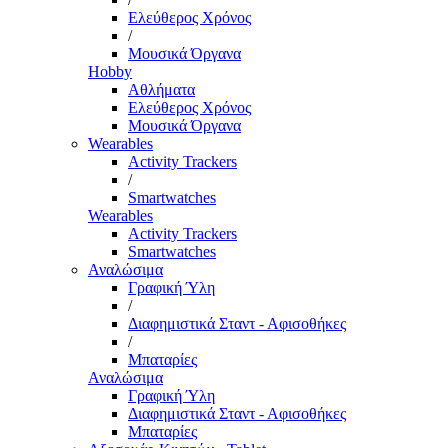
Ελεύθερος Χρόνος
/
Μουσικά Όργανα
Hobby
Αθλήματα
Ελεύθερος Χρόνος
Μουσικά Όργανα
Wearables
Activity Trackers
/
Smartwatches
Wearables
Activity Trackers
Smartwatches
Αναλώσιμα
Γραφική Ύλη
/
Διαφημιστικά Σταντ - Αφισοθήκες
/
Μπαταρίες
Αναλώσιμα
Γραφική Ύλη
Διαφημιστικά Σταντ - Αφισοθήκες
Μπαταρίες