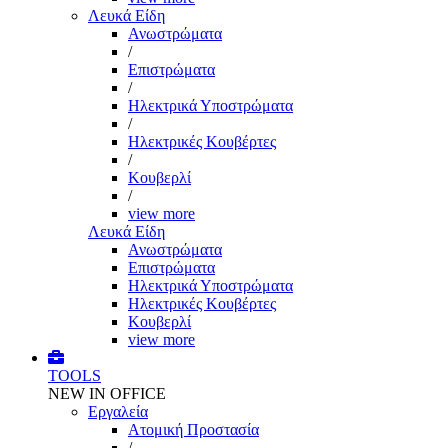
Λευκά Είδη
Ανωστρώματα
/
Επιστρώματα
/
Ηλεκτρικά Υποστρώματα
/
Ηλεκτρικές Κουβέρτες
/
Κουβερλί
/
view more
Λευκά Είδη
Ανωστρώματα
Επιστρώματα
Ηλεκτρικά Υποστρώματα
Ηλεκτρικές Κουβέρτες
Κουβερλί
view more
TOOLS
NEW IN OFFICE
Εργαλεία
Aτομική Προστασία
/