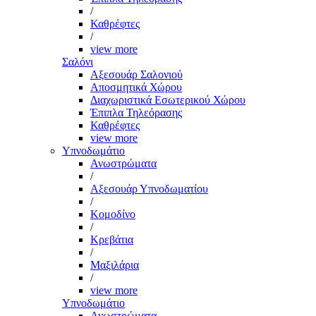
/
Καθρέφτες
/
view more
Σαλόνι
Αξεσουάρ Σαλονιού
Αποσμητικά Χώρου
Διαχωριστικά Εσωτερικού Χώρου
Έπιπλα Τηλεόρασης
Καθρέφτες
view more
Υπνοδωμάτιο
Ανωστρώματα
/
Αξεσουάρ Υπνοδωματίου
/
Κομοδίνο
/
Κρεβάτια
/
Μαξιλάρια
/
view more
Υπνοδωμάτιο
Ανωστρώματα