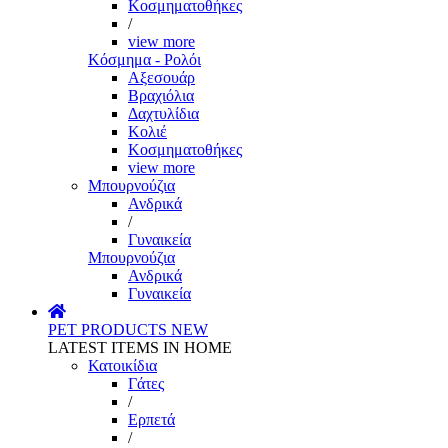
Κοσμηματοθήκες
/
view more
Κόσμημα - Ρολόι
Αξεσουάρ
Βραχιόλια
Δαχτυλίδια
Κολιέ
Κοσμηματοθήκες
view more
Μπουρνούζια
Ανδρικά
/
Γυναικεία
Μπουρνούζια
Ανδρικά
Γυναικεία
PET PRODUCTS
NEW
LATEST ITEMS IN HOME
Κατοικίδια
Γάτες
/
Ερπετά
/