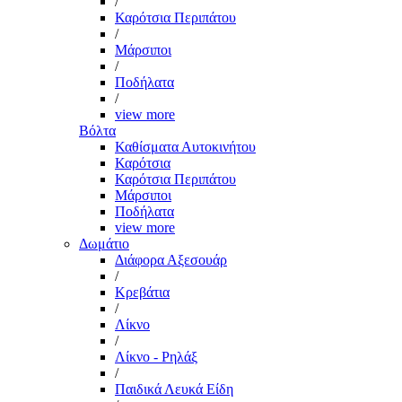
/
Καρότσια Περιπάτου
/
Μάρσιποι
/
Ποδήλατα
/
view more
Βόλτα
Καθίσματα Αυτοκινήτου
Καρότσια
Καρότσια Περιπάτου
Μάρσιποι
Ποδήλατα
view more
Δωμάτιο
Διάφορα Αξεσουάρ
/
Κρεβάτια
/
Λίκνο
/
Λίκνο - Ρηλάξ
/
Παιδικά Λευκά Είδη