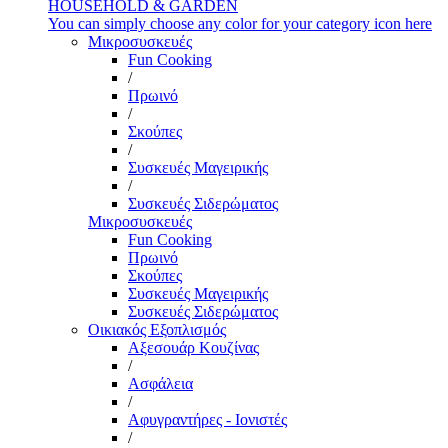
HOUSEHOLD & GARDEN
You can simply choose any color for your category icon here
Μικροσυσκευές
Fun Cooking
/
Πρωινό
/
Σκούπες
/
Συσκευές Μαγειρικής
/
Συσκευές Σιδερώματος
Μικροσυσκευές
Fun Cooking
Πρωινό
Σκούπες
Συσκευές Μαγειρικής
Συσκευές Σιδερώματος
Οικιακός Εξοπλισμός
Αξεσουάρ Κουζίνας
/
Ασφάλεια
/
Αφυγραντήρες - Ιονιστές
/