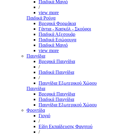
Παιδικά Μαγιό
/
view more
Παιδικά Ρούχα
Βρεφικά Φορμάκια
Γάντια - Κασκόλ - Σκούφοι
Παιδικά Αξεσουάρ
Παιδικά Εσώρουχα
Παιδικά Μαγιό
view more
Παιχνίδια
Βρεφικά Παιχνίδια
/
Παιδικά Παιχνίδια
/
Παιχνίδια Εξωτερικού Χώρου
Παιχνίδια
Βρεφικά Παιχνίδια
Παιδικά Παιχνίδια
Παιχνίδια Εξωτερικού Χώρου
Φροντίδα
Γιογιό
/
Είδη Εκπαίδευσης Φαγητού
/