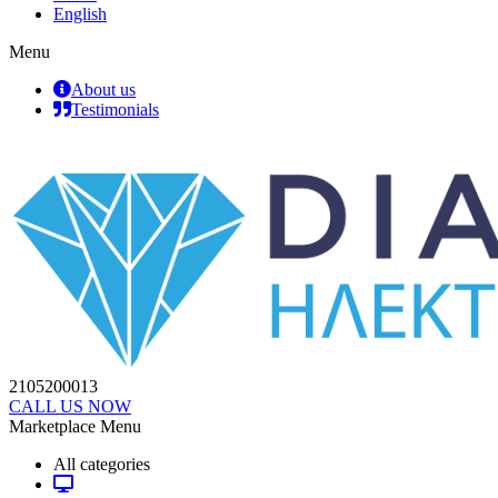
English
Menu
About us
Testimonials
2105200013
CALL US NOW
Marketplace Menu
All categories