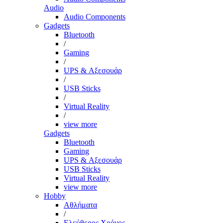
Audio
Audio Components
Gadgets
Bluetooth
/
Gaming
/
UPS & Αξεσουάρ
/
USB Sticks
/
Virtual Reality
/
view more
Gadgets
Bluetooth
Gaming
UPS & Αξεσουάρ
USB Sticks
Virtual Reality
view more
Hobby
Αθλήματα
/
Ελεύθερος Χρόνος