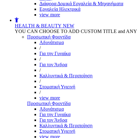
Διάφορα Δομικά Εργαλεία & Μηχανήματα
Εργαλεία Ηλεκτρικά
view more
HEALTH & BEAUTY
NEW
YOU CAN CHOOSE TO ADD CUSTOM TITLE and AN
Προσωπική Φροντίδα
Αδυνάτισμα
/
Για την Γυναίκα
/
Για τον Άνδρα
/
Καλλυντικά & Περιποίηση
/
Στοματική Υγιεινή
/
view more
Προσωπική Φροντίδα
Αδυνάτισμα
Για την Γυναίκα
Για τον Άνδρα
Καλλυντικά & Περιποίηση
Στοματική Υγιεινή
view more