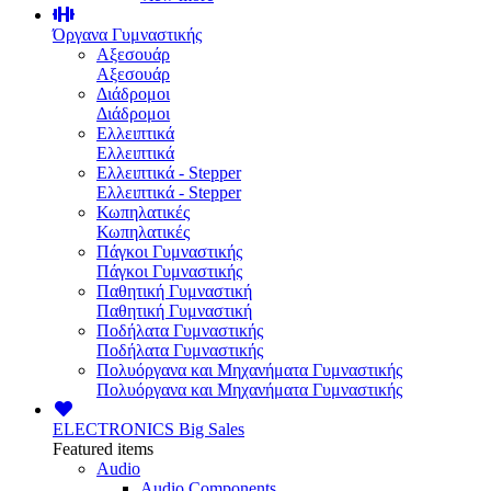
Όργανα Γυμναστικής
Αξεσουάρ
Αξεσουάρ
Διάδρομοι
Διάδρομοι
Ελλειπτικά
Ελλειπτικά
Ελλειπτικά - Stepper
Ελλειπτικά - Stepper
Κωπηλατικές
Κωπηλατικές
Πάγκοι Γυμναστικής
Πάγκοι Γυμναστικής
Παθητική Γυμναστική
Παθητική Γυμναστική
Ποδήλατα Γυμναστικής
Ποδήλατα Γυμναστικής
Πολυόργανα και Μηχανήματα Γυμναστικής
Πολυόργανα και Μηχανήματα Γυμναστικής
ELECTRONICS
Big Sales
Featured items
Audio
Audio Components