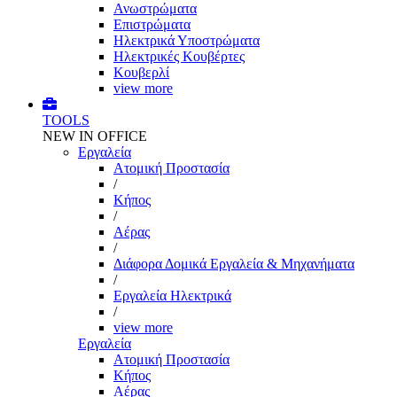
Ανωστρώματα
Επιστρώματα
Ηλεκτρικά Υποστρώματα
Ηλεκτρικές Κουβέρτες
Κουβερλί
view more
TOOLS
NEW IN OFFICE
Εργαλεία
Aτομική Προστασία
/
Kήπος
/
Αέρας
/
Διάφορα Δομικά Εργαλεία & Μηχανήματα
/
Εργαλεία Ηλεκτρικά
/
view more
Εργαλεία
Aτομική Προστασία
Kήπος
Αέρας