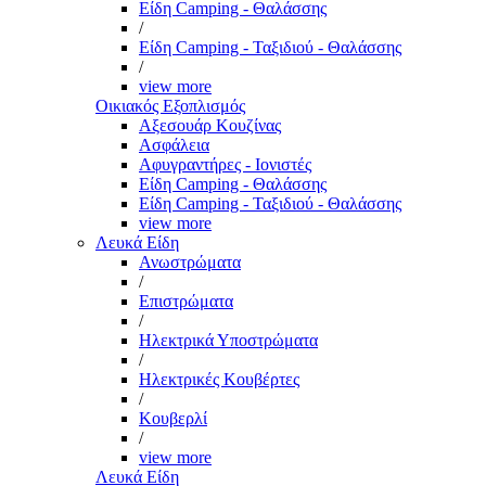
Είδη Camping - Θαλάσσης
/
Είδη Camping - Ταξιδιού - Θαλάσσης
/
view more
Οικιακός Εξοπλισμός
Αξεσουάρ Κουζίνας
Ασφάλεια
Αφυγραντήρες - Ιονιστές
Είδη Camping - Θαλάσσης
Είδη Camping - Ταξιδιού - Θαλάσσης
view more
Λευκά Είδη
Ανωστρώματα
/
Επιστρώματα
/
Ηλεκτρικά Υποστρώματα
/
Ηλεκτρικές Κουβέρτες
/
Κουβερλί
/
view more
Λευκά Είδη