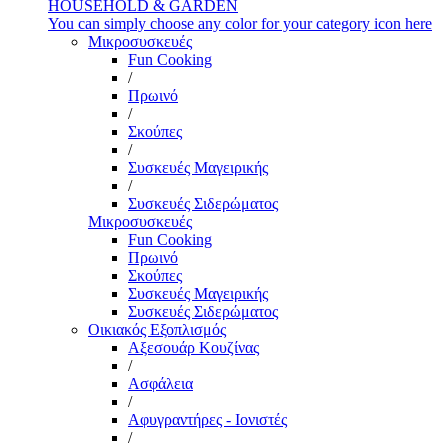
HOUSEHOLD & GARDEN
You can simply choose any color for your category icon here
Μικροσυσκευές
Fun Cooking
/
Πρωινό
/
Σκούπες
/
Συσκευές Μαγειρικής
/
Συσκευές Σιδερώματος
Μικροσυσκευές
Fun Cooking
Πρωινό
Σκούπες
Συσκευές Μαγειρικής
Συσκευές Σιδερώματος
Οικιακός Εξοπλισμός
Αξεσουάρ Κουζίνας
/
Ασφάλεια
/
Αφυγραντήρες - Ιονιστές
/