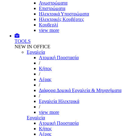
Ανωστρώματα
Επιστρώματα
Ηλεκτρικά Υποστρώματα
Ηλεκτρικές Κουβέρτες
Κουβερλί
view more
TOOLS
NEW IN OFFICE
Εργαλεία
Aτομική Προστασία
/
Kήπος
/
Αέρας
/
Διάφορα Δομικά Εργαλεία & Μηχανήματα
/
Εργαλεία Ηλεκτρικά
/
view more
Εργαλεία
Aτομική Προστασία
Kήπος
Αέρας