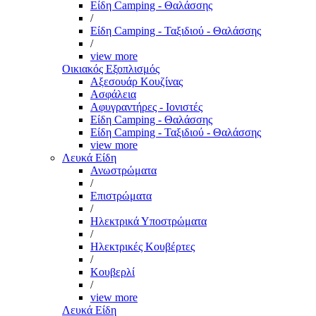
Είδη Camping - Θαλάσσης
/
Είδη Camping - Ταξιδιού - Θαλάσσης
/
view more
Οικιακός Εξοπλισμός
Αξεσουάρ Κουζίνας
Ασφάλεια
Αφυγραντήρες - Ιονιστές
Είδη Camping - Θαλάσσης
Είδη Camping - Ταξιδιού - Θαλάσσης
view more
Λευκά Είδη
Ανωστρώματα
/
Επιστρώματα
/
Ηλεκτρικά Υποστρώματα
/
Ηλεκτρικές Κουβέρτες
/
Κουβερλί
/
view more
Λευκά Είδη