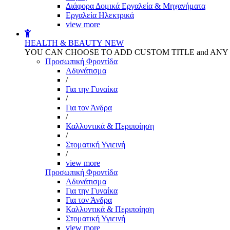
Διάφορα Δομικά Εργαλεία & Μηχανήματα
Εργαλεία Ηλεκτρικά
view more
HEALTH & BEAUTY
NEW
YOU CAN CHOOSE TO ADD CUSTOM TITLE and AN
Προσωπική Φροντίδα
Αδυνάτισμα
/
Για την Γυναίκα
/
Για τον Άνδρα
/
Καλλυντικά & Περιποίηση
/
Στοματική Υγιεινή
/
view more
Προσωπική Φροντίδα
Αδυνάτισμα
Για την Γυναίκα
Για τον Άνδρα
Καλλυντικά & Περιποίηση
Στοματική Υγιεινή
view more