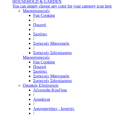
HOUSEHOLD & GARDEN
You can simply choose any color for your category icon here
Μικροσυσκευές
Fun Cooking
/
Πρωινό
/
Σκούπες
/
Συσκευές Μαγειρικής
/
Συσκευές Σιδερώματος
Μικροσυσκευές
Fun Cooking
Πρωινό
Σκούπες
Συσκευές Μαγειρικής
Συσκευές Σιδερώματος
Οικιακός Εξοπλισμός
Αξεσουάρ Κουζίνας
/
Ασφάλεια
/
Αφυγραντήρες - Ιονιστές
/