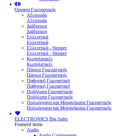
Όργανα Γυμναστικής
Αξεσουάρ
Αξεσουάρ
Διάδρομοι
Διάδρομοι
Ελλειπτικά
Ελλειπτικά
Ελλειπτικά - Stepper
Ελλειπτικά - Stepper
Κωπηλατικές
Κωπηλατικές
Πάγκοι Γυμναστικής
Πάγκοι Γυμναστικής
Παθητική Γυμναστική
Παθητική Γυμναστική
Ποδήλατα Γυμναστικής
Ποδήλατα Γυμναστικής
Πολυόργανα και Μηχανήματα Γυμναστικής
Πολυόργανα και Μηχανήματα Γυμναστικής
ELECTRONICS
Big Sales
Featured items
Audio
Audio Components