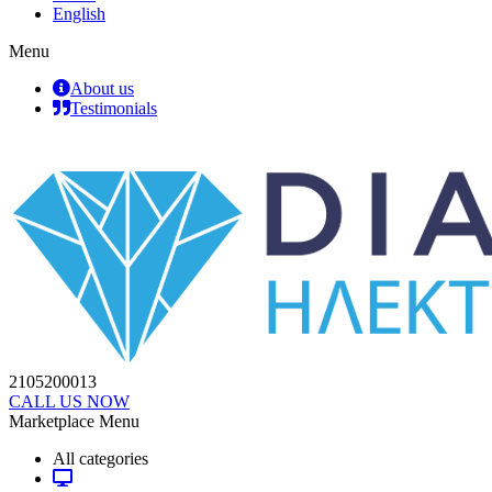
English
Menu
About us
Testimonials
2105200013
CALL US NOW
Marketplace Menu
All categories