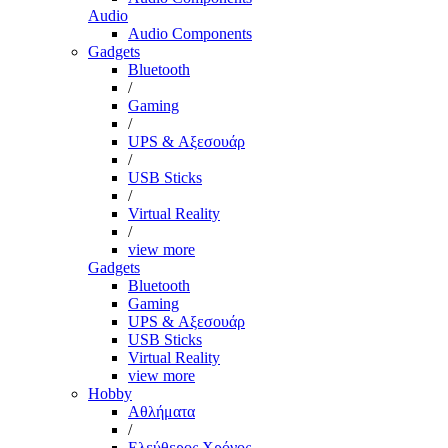
Audio
Audio Components
Gadgets
Bluetooth
/
Gaming
/
UPS & Αξεσουάρ
/
USB Sticks
/
Virtual Reality
/
view more
Gadgets
Bluetooth
Gaming
UPS & Αξεσουάρ
USB Sticks
Virtual Reality
view more
Hobby
Αθλήματα
/
Ελεύθερος Χρόνος