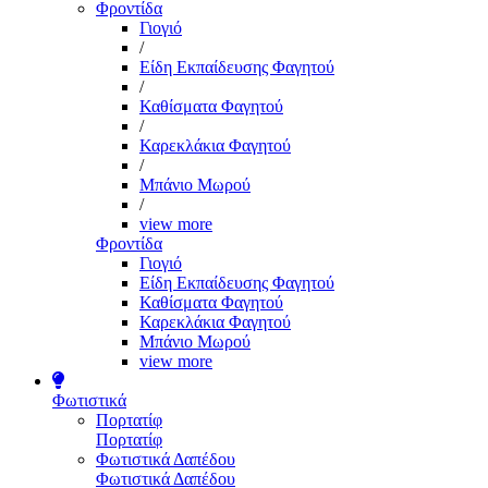
Φροντίδα
Γιογιό
/
Είδη Εκπαίδευσης Φαγητού
/
Καθίσματα Φαγητού
/
Καρεκλάκια Φαγητού
/
Μπάνιο Μωρού
/
view more
Φροντίδα
Γιογιό
Είδη Εκπαίδευσης Φαγητού
Καθίσματα Φαγητού
Καρεκλάκια Φαγητού
Μπάνιο Μωρού
view more
Φωτιστικά
Πορτατίφ
Πορτατίφ
Φωτιστικά Δαπέδου
Φωτιστικά Δαπέδου