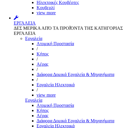
Ηλεκτρικές Κουβέρτες
Κουβερλί
view more
ΕΡΓΑΛΕΙΑ
ΔΕΣ ΜΕΡΙΚΑ ΑΠΌ ΤΑ ΠΡΟΪΌΝΤΑ ΤΗΣ ΚΑΤΗΓΟΡΙΑΣ
ΕΡΓΑΛΕΙΑ
Εργαλεία
Aτομική Προστασία
/
Kήπος
/
Αέρας
/
Διάφορα Δομικά Εργαλεία & Μηχανήματα
/
Εργαλεία Ηλεκτρικά
/
view more
Εργαλεία
Aτομική Προστασία
Kήπος
Αέρας
Διάφορα Δομικά Εργαλεία & Μηχανήματα
Εργαλεία Ηλεκτρικά