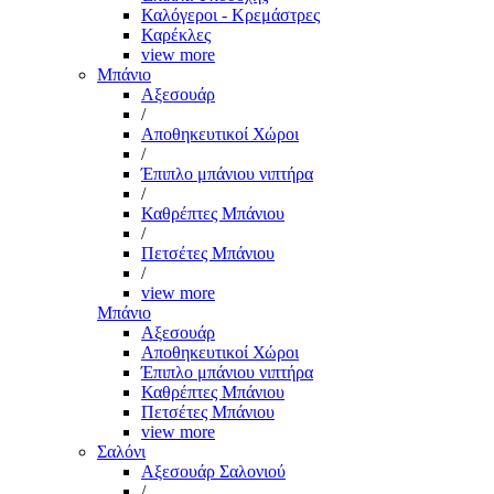
Καλόγεροι - Κρεμάστρες
Καρέκλες
view more
Μπάνιο
Αξεσουάρ
/
Αποθηκευτικοί Χώροι
/
Έπιπλο μπάνιου νιπτήρα
/
Καθρέπτες Μπάνιου
/
Πετσέτες Μπάνιου
/
view more
Μπάνιο
Αξεσουάρ
Αποθηκευτικοί Χώροι
Έπιπλο μπάνιου νιπτήρα
Καθρέπτες Μπάνιου
Πετσέτες Μπάνιου
view more
Σαλόνι
Αξεσουάρ Σαλονιού
/