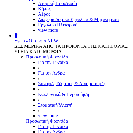
Aτομική Προστασία
Kήπος
Αέρας
Διάφορα Δομικά Εργαλεία & Μηχανήματα
Εργαλεία Ηλεκτρικά
view more
Υγεία - Ομορφιά
NEW
ΔΕΣ ΜΕΡΙΚΑ ΑΠΌ ΤΑ ΠΡΟΪΌΝΤΑ ΤΗΣ ΚΑΤΗΓΟΡΙΑΣ
ΥΓΕΙΑ ΚΑΙ ΟΜΟΡΦΙΑ
Προσωπική Φροντίδα
Για την Γυναίκα
/
Για τον Άνδρα
/
Ζυγαριές Σώματος & Λιπομετρητές
/
Καλλυντικά & Περιποίηση
/
Στοματική Υγιεινή
/
view more
Προσωπική Φροντίδα
Για την Γυναίκα
Για τον Άνδρα