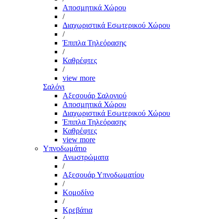
Αποσμητικά Χώρου
/
Διαχωριστικά Εσωτερικού Χώρου
/
Έπιπλα Τηλεόρασης
/
Καθρέφτες
/
view more
Σαλόνι
Αξεσουάρ Σαλονιού
Αποσμητικά Χώρου
Διαχωριστικά Εσωτερικού Χώρου
Έπιπλα Τηλεόρασης
Καθρέφτες
view more
Υπνοδωμάτιο
Ανωστρώματα
/
Αξεσουάρ Υπνοδωματίου
/
Κομοδίνο
/
Κρεβάτια
/