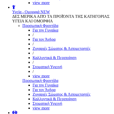
view more
Υγεία - Ομορφιά
NEW
ΔΕΣ ΜΕΡΙΚΑ ΑΠΌ ΤΑ ΠΡΟΪΌΝΤΑ ΤΗΣ ΚΑΤΗΓΟΡΙΑΣ
ΥΓΕΙΑ ΚΑΙ ΟΜΟΡΦΙΑ
Προσωπική Φροντίδα
Για την Γυναίκα
/
Για τον Άνδρα
/
Ζυγαριές Σώματος & Λιπομετρητές
/
Καλλυντικά & Περιποίηση
/
Στοματική Υγιεινή
/
view more
Προσωπική Φροντίδα
Για την Γυναίκα
Για τον Άνδρα
Ζυγαριές Σώματος & Λιπομετρητές
Καλλυντικά & Περιποίηση
Στοματική Υγιεινή
view more