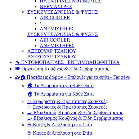
ΗΛΕΚΤΡΙΚΕΣ ΚΟΥΒΕΡΤΕΣ
ΘΕΡΜΑΣΤΡΕΣ
ΣΥΣΚΕΥΕΣ ΔΡΟΣΙΑΣ & ΨΥΞΗΣ
AIR COOLER
/
ΑΝΕΜΙΣΤΗΡΕΣ
ΣΥΣΚΕΥΕΣ ΔΡΟΣΙΑΣ & ΨΥΞΗΣ
AIR COOLER
ΑΝΕΜΙΣΤΗΡΕΣ
ΑΞΕΣΟΥΑΡ ΤΖΑΚΙΟΥ
ΑΞΕΣΟΥΑΡ ΤΖΑΚΙΟΥ
🦟 ΕΝΤΟΜΟΠΑΓΙΔΕΣ - ΕΝΤΟΜΟΑΠΩΘΗΤΙΚΑ
🍽️ Οργάνωση Κουζίνας & Είδη Σερβιρίσματος
🎁🏠 Προτάσεις δώρων • Επιλογές για το σπίτι • Για σένα
🏠 Τα Απαραίτητα για Κάθε Σπίτι
🏠 Τα Απαραίτητα για Κάθε Σπίτι
✨ Ξεχωριστές & Πρωτότυπες Συσκευές
✨ Ξεχωριστές & Πρωτότυπες Συσκευές
🍳 Εξοπλισμός Κουζίνας & Είδη Σερβιρίσματος
🍳 Εξοπλισμός Κουζίνας & Είδη Σερβιρίσματος
☕ Καφές & Απόλαυση στο Σπίτι
☕ Καφές & Απόλαυση στο Σπίτι