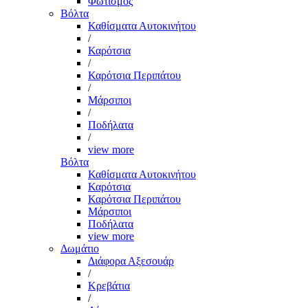
Φωτισμός
Βόλτα
Καθίσματα Αυτοκινήτου
/
Καρότσια
/
Καρότσια Περιπάτου
/
Μάρσιποι
/
Ποδήλατα
/
view more
Βόλτα
Καθίσματα Αυτοκινήτου
Καρότσια
Καρότσια Περιπάτου
Μάρσιποι
Ποδήλατα
view more
Δωμάτιο
Διάφορα Αξεσουάρ
/
Κρεβάτια
/