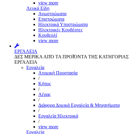
view more
Λευκά Είδη
Ανωστρώματα
Επιστρώματα
Ηλεκτρικά Υποστρώματα
Ηλεκτρικές Κουβέρτες
Κουβερλί
view more
ΕΡΓΑΛΕΙΑ
ΔΕΣ ΜΕΡΙΚΑ ΑΠΌ ΤΑ ΠΡΟΪΌΝΤΑ ΤΗΣ ΚΑΤΗΓΟΡΙΑΣ
ΕΡΓΑΛΕΙΑ
Εργαλεία
Aτομική Προστασία
/
Kήπος
/
Αέρας
/
Διάφορα Δομικά Εργαλεία & Μηχανήματα
/
Εργαλεία Ηλεκτρικά
/
view more
Εργαλεία