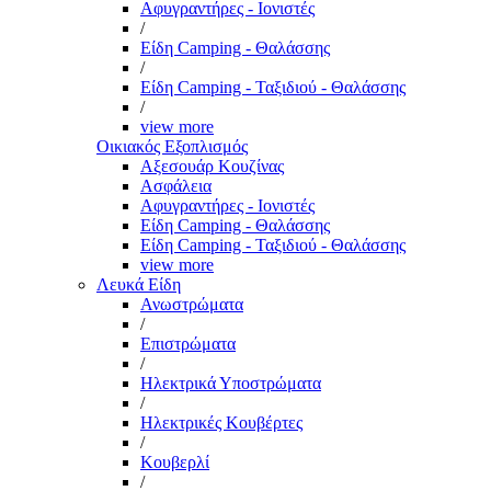
Αφυγραντήρες - Ιονιστές
/
Είδη Camping - Θαλάσσης
/
Είδη Camping - Ταξιδιού - Θαλάσσης
/
view more
Οικιακός Εξοπλισμός
Αξεσουάρ Κουζίνας
Ασφάλεια
Αφυγραντήρες - Ιονιστές
Είδη Camping - Θαλάσσης
Είδη Camping - Ταξιδιού - Θαλάσσης
view more
Λευκά Είδη
Ανωστρώματα
/
Επιστρώματα
/
Ηλεκτρικά Υποστρώματα
/
Ηλεκτρικές Κουβέρτες
/
Κουβερλί
/