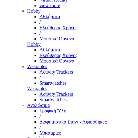
view more
Hobby
Αθλήματα
/
Ελεύθερος Χρόνος
/
Μουσικά Όργανα
Hobby
Αθλήματα
Ελεύθερος Χρόνος
Μουσικά Όργανα
Wearables
Activity Trackers
/
Smartwatches
Wearables
Activity Trackers
Smartwatches
Αναλώσιμα
Γραφική Ύλη
/
Διαφημιστικά Σταντ - Αφισοθήκες
/
Μπαταρίες