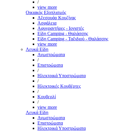
/
view more
Οικιακός Εξοπλισμός
Αξεσουάρ Κουζίνας
Ασφάλεια
Αφυγραντήρες - Ιονιστές
Είδη Camping - Θαλάσσης
Είδη Camping - Ταξιδιού - Θαλάσσης
view more
Λευκά Είδη
Ανωστρώματα
/
Επιστρώματα
/
Ηλεκτρικά Υποστρώματα
/
Ηλεκτρικές Κουβέρτες
/
Κουβερλί
/
view more
Λευκά Είδη
Ανωστρώματα
Επιστρώματα
Ηλεκτρικά Υποστρώματα