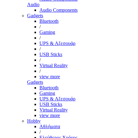
Audio
Audio Components
Gadgets
Bluetooth
/
Gaming
/
UPS & Αξεσουάρ
/
USB Sticks
/
Virtual Reality
/
view more
Gadgets
Bluetooth
Gaming
UPS & Αξεσουάρ
USB Sticks
Virtual Reality
view more
Hobby
Αθλήματα
/
Ελεύθερος Χρόνος