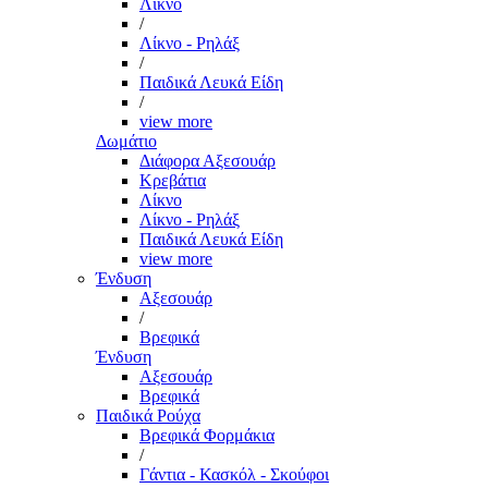
Λίκνο
/
Λίκνο - Ρηλάξ
/
Παιδικά Λευκά Είδη
/
view more
Δωμάτιο
Διάφορα Αξεσουάρ
Κρεβάτια
Λίκνο
Λίκνο - Ρηλάξ
Παιδικά Λευκά Είδη
view more
Ένδυση
Αξεσουάρ
/
Βρεφικά
Ένδυση
Αξεσουάρ
Βρεφικά
Παιδικά Ρούχα
Βρεφικά Φορμάκια
/
Γάντια - Κασκόλ - Σκούφοι