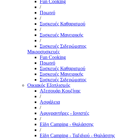
Fun Cooking
/
Πρωινό
/
Συσκευές Καθαρισμού
/
Συσκευές Μαγειρικής
/
Συσκευές Σιδερώματος
Μικροσυσκευές
Fun Cooking
Πρωινό
Συσκευές Καθαρισμού
Συσκευές Μαγειρικής
Συσκευές Σιδερώματος
Οικιακός Εξοπλισμός
Αξεσουάρ Κουζίνας
/
Ασφάλεια
/
Αφυγραντήρες - Ιονιστές
/
Είδη Camping - Θαλάσσης
/
Είδη Camping - Ταξιδιού - Θαλάσσης