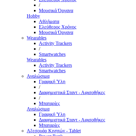
/
Μουσικά Όργανα
Hobby
Αθλήματα
Ελεύθερος Χρόνος
Μουσικά Όργανα
Wearables
Activity Trackers
/
Smartwatches
Wearables
Activity Trackers
Smartwatches
Αναλώσιμα
Γραφική Ύλη
/
Διαφημιστικά Σταντ - Αφισοθήκες
/
Μπαταρίες
Αναλώσιμα
Γραφική Ύλη
Διαφημιστικά Σταντ - Αφισοθήκες
Μπαταρίες
Αξεσουάρ Κινητών - Tablet