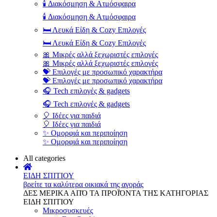
🕯️ Διακόσμηση & Ατμόσφαιρα
🕯️ Διακόσμηση & Ατμόσφαιρα
🛏️ Λευκά Είδη & Cozy Επιλογές
🛏️ Λευκά Είδη & Cozy Επιλογές
🎀 Μικρές αλλά ξεχωριστές επιλογές
🎀 Μικρές αλλά ξεχωριστές επιλογές
💝 Επιλογές με προσωπικό χαρακτήρα
💝 Επιλογές με προσωπικό χαρακτήρα
🎧 Tech επιλογές & gadgets
🎧 Tech επιλογές & gadgets
🎈 Ιδέες για παιδιά
🎈 Ιδέες για παιδιά
✨ Ομορφιά και περιποίηση
✨ Ομορφιά και περιποίηση
All categories
ΕΙΔΗ ΣΠΙΤΙΟΥ
βρείτε τα καλύτερα οικιακά της αγοράς
ΔΕΣ ΜΕΡΙΚΑ ΑΠΌ ΤΑ ΠΡΟΪΌΝΤΑ ΤΗΣ ΚΑΤΗΓΟΡΙΑΣ
ΕΙΔΗ ΣΠΙΤΙΟΥ
Μικροσυσκευές