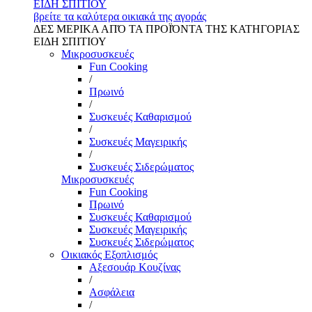
ΕΙΔΗ ΣΠΙΤΙΟΥ
βρείτε τα καλύτερα οικιακά της αγοράς
ΔΕΣ ΜΕΡΙΚΑ ΑΠΌ ΤΑ ΠΡΟΪΌΝΤΑ ΤΗΣ ΚΑΤΗΓΟΡΙΑΣ
ΕΙΔΗ ΣΠΙΤΙΟΥ
Μικροσυσκευές
Fun Cooking
/
Πρωινό
/
Συσκευές Καθαρισμού
/
Συσκευές Μαγειρικής
/
Συσκευές Σιδερώματος
Μικροσυσκευές
Fun Cooking
Πρωινό
Συσκευές Καθαρισμού
Συσκευές Μαγειρικής
Συσκευές Σιδερώματος
Οικιακός Εξοπλισμός
Αξεσουάρ Κουζίνας
/
Ασφάλεια
/