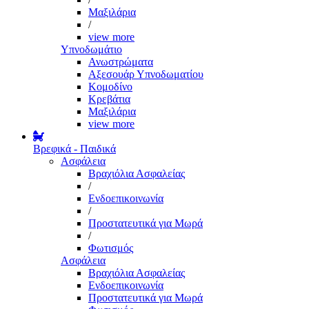
Μαξιλάρια
/
view more
Υπνοδωμάτιο
Ανωστρώματα
Αξεσουάρ Υπνοδωματίου
Κομοδίνο
Κρεβάτια
Μαξιλάρια
view more
Βρεφικά - Παιδικά
Ασφάλεια
Βραχιόλια Ασφαλείας
/
Ενδοεπικοινωνία
/
Προστατευτικά για Μωρά
/
Φωτισμός
Ασφάλεια
Βραχιόλια Ασφαλείας
Ενδοεπικοινωνία
Προστατευτικά για Μωρά