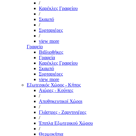
/
Καρέκλες Γραφείου
/
Σκαμπό
/
Συρταριέρες
/
view more
Γραφείο
Βιβλιοθήκες
Γραφεία
Καρέκλες Γραφείου
Σκαμπό
Συρταριέρες
view more
Εξωτερικός Χώρος - Κήπος
Αιώρες - Κούνιες
/
Αποθηκευτικοί Χώροι
/
Γλάστρες - Ζαρντινιέρες
/
Έπιπλα Εξωτερικού Χώρου
/
Θερμοκήπια