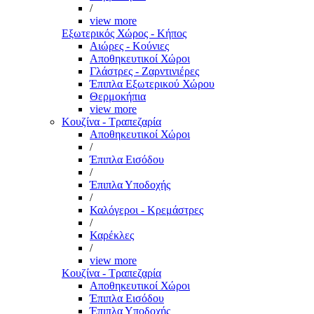
/
view more
Εξωτερικός Χώρος - Κήπος
Αιώρες - Κούνιες
Αποθηκευτικοί Χώροι
Γλάστρες - Ζαρντινιέρες
Έπιπλα Εξωτερικού Χώρου
Θερμοκήπια
view more
Κουζίνα - Τραπεζαρία
Αποθηκευτικοί Χώροι
/
Έπιπλα Εισόδου
/
Έπιπλα Υποδοχής
/
Καλόγεροι - Κρεμάστρες
/
Καρέκλες
/
view more
Κουζίνα - Τραπεζαρία
Αποθηκευτικοί Χώροι
Έπιπλα Εισόδου
Έπιπλα Υποδοχής