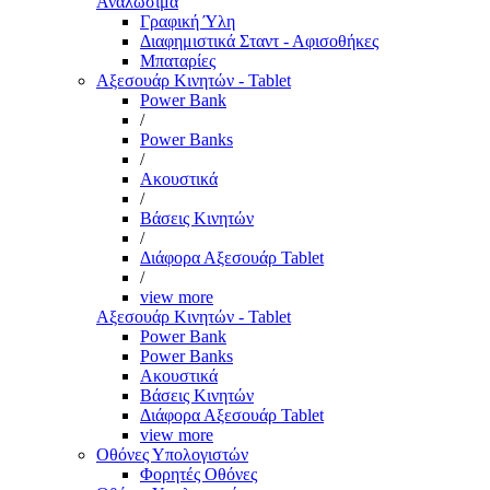
Αναλώσιμα
Γραφική Ύλη
Διαφημιστικά Σταντ - Αφισοθήκες
Μπαταρίες
Αξεσουάρ Κινητών - Tablet
Power Bank
/
Power Banks
/
Ακουστικά
/
Βάσεις Κινητών
/
Διάφορα Αξεσουάρ Tablet
/
view more
Αξεσουάρ Κινητών - Tablet
Power Bank
Power Banks
Ακουστικά
Βάσεις Κινητών
Διάφορα Αξεσουάρ Tablet
view more
Οθόνες Υπολογιστών
Φορητές Οθόνες