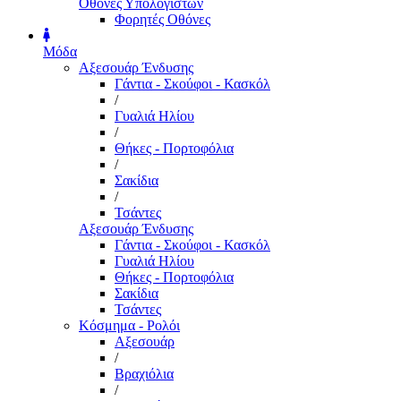
Οθόνες Υπολογιστών
Φορητές Οθόνες
Μόδα
Αξεσουάρ Ένδυσης
Γάντια - Σκούφοι - Κασκόλ
/
Γυαλιά Ηλίου
/
Θήκες - Πορτοφόλια
/
Σακίδια
/
Τσάντες
Αξεσουάρ Ένδυσης
Γάντια - Σκούφοι - Κασκόλ
Γυαλιά Ηλίου
Θήκες - Πορτοφόλια
Σακίδια
Τσάντες
Κόσμημα - Ρολόι
Αξεσουάρ
/
Βραχιόλια
/