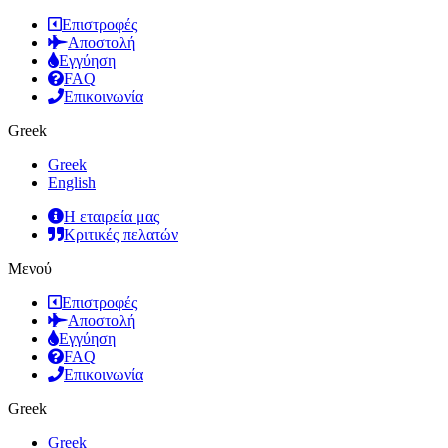
Επιστροφές
Αποστολή
Εγγύηση
FAQ
Επικοινωνία
Greek
Greek
English
Η εταιρεία μας
Κριτικές πελατών
Μενού
Επιστροφές
Αποστολή
Εγγύηση
FAQ
Επικοινωνία
Greek
Greek