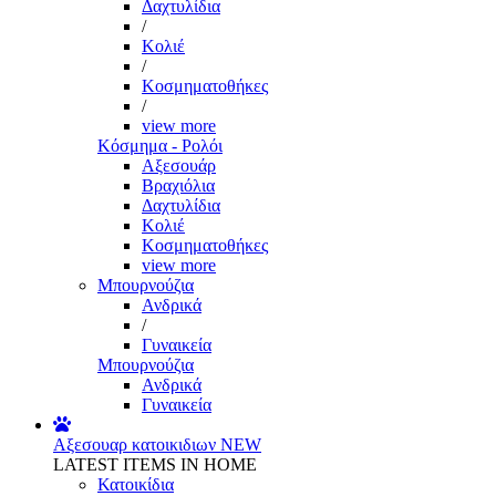
Δαχτυλίδια
/
Κολιέ
/
Κοσμηματοθήκες
/
view more
Κόσμημα - Ρολόι
Αξεσουάρ
Βραχιόλια
Δαχτυλίδια
Κολιέ
Κοσμηματοθήκες
view more
Μπουρνούζια
Ανδρικά
/
Γυναικεία
Μπουρνούζια
Ανδρικά
Γυναικεία
Αξεσουαρ κατοικιδιων
NEW
LATEST ITEMS IN HOME
Κατοικίδια