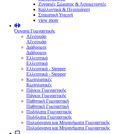
Ζυγαριές Σώματος & Λιπομετρητές
Καλλυντικά & Περιποίηση
Στοματική Υγιεινή
view more
Όργανα Γυμναστικής
Αξεσουάρ
Αξεσουάρ
Διάδρομοι
Διάδρομοι
Ελλειπτικά
Ελλειπτικά
Ελλειπτικά - Stepper
Ελλειπτικά - Stepper
Κωπηλατικές
Κωπηλατικές
Πάγκοι Γυμναστικής
Πάγκοι Γυμναστικής
Παθητική Γυμναστική
Παθητική Γυμναστική
Ποδήλατα Γυμναστικής
Ποδήλατα Γυμναστικής
Πολυόργανα και Μηχανήματα Γυμναστικής
Πολυόργανα και Μηχανήματα Γυμναστικής