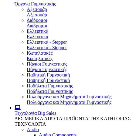
Όργανα Γυμναστικής
Αξεσουάρ
Αξεσουάρ
Διάδρομοι
Διάδρομοι
Ελλειπτικά
Ελλειπτικά
Ελλειπτικά - Stepper
Ελλειπτικά - Stepper
Κωπηλατικές
Κωπηλατικές
Πάγκοι Γυμναστικής
Πάγκοι Γυμναστικής
Παθητική Γυμναστική
Παθητική Γυμναστική
Ποδήλατα Γυμναστικής
Ποδήλατα Γυμναστικής
Πολυόργανα και Μηχανήματα Γυμναστικής
Πολυόργανα και Μηχανήματα Γυμναστικής
Τεχνολογία
Big Sales
ΔΕΣ ΜΕΡΙΚΑ ΑΠΌ ΤΑ ΠΡΟΪΌΝΤΑ ΤΗΣ ΚΑΤΗΓΟΡΙΑΣ
ΤΕΧΝΟΛΟΓΙΑ
Audio
Audio Components