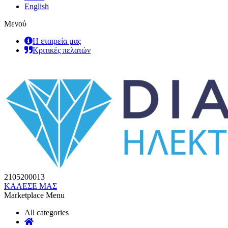
English
Μενού
Η εταιρεία μας
Κριτικές πελατών
2105200013
ΚΑΛΕΣΕ ΜΑΣ
Marketplace Menu
All categories