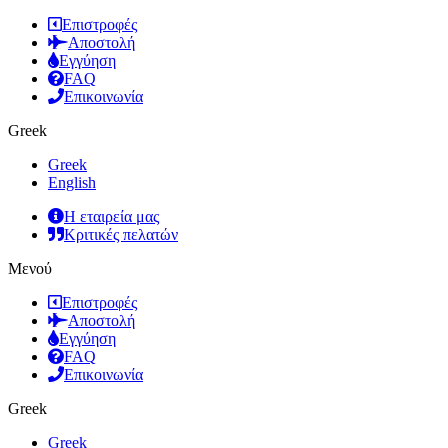
Επιστροφές
Αποστολή
Εγγύηση
FAQ
Επικοινωνία
Greek
Greek
English
Η εταιρεία μας
Κριτικές πελατών
Μενού
Επιστροφές
Αποστολή
Εγγύηση
FAQ
Επικοινωνία
Greek
Greek