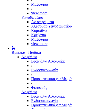
Μαξιλάρια
/
view more
Υπνοδωμάτιο
Ανωστρώματα
Αξεσουάρ Υπνοδωματίου
Κομοδίνο
Κρεβάτια
Μαξιλάρια
view more
Βρεφικά - Παιδικά
Ασφάλεια
Βραχιόλια Ασφαλείας
/
Ενδοεπικοινωνία
/
Προστατευτικά για Μωρά
/
Φωτισμός
Ασφάλεια
Βραχιόλια Ασφαλείας
Ενδοεπικοινωνία
Προστατευτικά για Μωρά