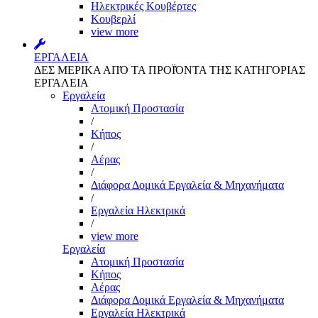
Ηλεκτρικές Κουβέρτες
Κουβερλί
view more
ΕΡΓΑΛΕΙΑ
ΔΕΣ ΜΕΡΙΚΑ ΑΠΌ ΤΑ ΠΡΟΪΌΝΤΑ ΤΗΣ ΚΑΤΗΓΟΡΙΑΣ
ΕΡΓΑΛΕΙΑ
Εργαλεία
Aτομική Προστασία
/
Kήπος
/
Αέρας
/
Διάφορα Δομικά Εργαλεία & Μηχανήματα
/
Εργαλεία Ηλεκτρικά
/
view more
Εργαλεία
Aτομική Προστασία
Kήπος
Αέρας
Διάφορα Δομικά Εργαλεία & Μηχανήματα
Εργαλεία Ηλεκτρικά