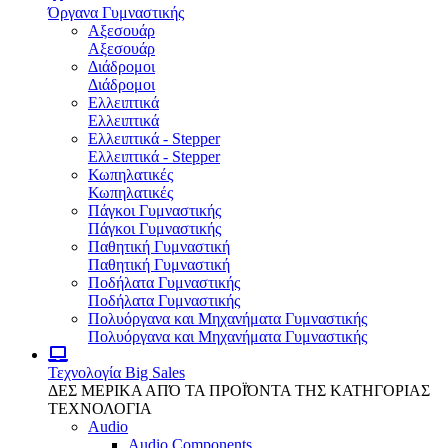
Όργανα Γυμναστικής
Αξεσουάρ
Αξεσουάρ
Διάδρομοι
Διάδρομοι
Ελλειπτικά
Ελλειπτικά
Ελλειπτικά - Stepper
Ελλειπτικά - Stepper
Κωπηλατικές
Κωπηλατικές
Πάγκοι Γυμναστικής
Πάγκοι Γυμναστικής
Παθητική Γυμναστική
Παθητική Γυμναστική
Ποδήλατα Γυμναστικής
Ποδήλατα Γυμναστικής
Πολυόργανα και Μηχανήματα Γυμναστικής
Πολυόργανα και Μηχανήματα Γυμναστικής
Τεχνολογία
Big Sales
ΔΕΣ ΜΕΡΙΚΑ ΑΠΌ ΤΑ ΠΡΟΪΌΝΤΑ ΤΗΣ ΚΑΤΗΓΟΡΙΑΣ
ΤΕΧΝΟΛΟΓΙΑ
Audio
Audio Components