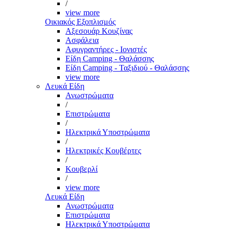
/
view more
Οικιακός Εξοπλισμός
Αξεσουάρ Κουζίνας
Ασφάλεια
Αφυγραντήρες - Ιονιστές
Είδη Camping - Θαλάσσης
Είδη Camping - Ταξιδιού - Θαλάσσης
view more
Λευκά Είδη
Ανωστρώματα
/
Επιστρώματα
/
Ηλεκτρικά Υποστρώματα
/
Ηλεκτρικές Κουβέρτες
/
Κουβερλί
/
view more
Λευκά Είδη
Ανωστρώματα
Επιστρώματα
Ηλεκτρικά Υποστρώματα