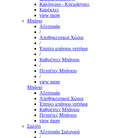
Καλόγεροι - Κρεμάστρες
Καρέκλες
view more
Μπάνιο
Αξεσουάρ
/
Αποθηκευτικοί Χώροι
/
Έπιπλο μπάνιου νιπτήρα
/
Καθρέπτες Μπάνιου
/
Πετσέτες Μπάνιου
/
view more
Μπάνιο
Αξεσουάρ
Αποθηκευτικοί Χώροι
Έπιπλο μπάνιου νιπτήρα
Καθρέπτες Μπάνιου
Πετσέτες Μπάνιου
view more
Σαλόνι
Αξεσουάρ Σαλονιού
/