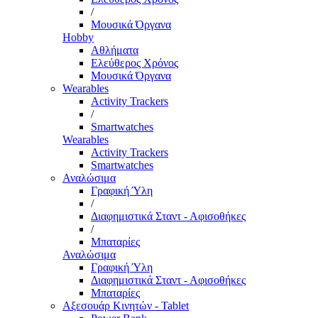
/
Μουσικά Όργανα
Hobby
Αθλήματα
Ελεύθερος Χρόνος
Μουσικά Όργανα
Wearables
Activity Trackers
/
Smartwatches
Wearables
Activity Trackers
Smartwatches
Αναλώσιμα
Γραφική Ύλη
/
Διαφημιστικά Σταντ - Αφισοθήκες
/
Μπαταρίες
Αναλώσιμα
Γραφική Ύλη
Διαφημιστικά Σταντ - Αφισοθήκες
Μπαταρίες
Αξεσουάρ Κινητών - Tablet