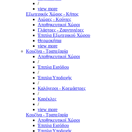
/
view more
Εξωτερικός Χώρος - Κήπος
Αιώρες - Κούνιες
Αποθηκευτικοί Χώροι
Γλάστρες - Ζαρντινιέρες
Έπιπλα Εξωτερικού Χώρου
Θερμοκήπια
view more
Κουζίνα - Τραπεζαρία
Αποθηκευτικοί Χώροι
/
Έπιπλα Εισόδου
/
Έπιπλα Υποδοχής
/
Καλόγεροι - Κρεμάστρες
/
Καρέκλες
/
view more
Κουζίνα - Τραπεζαρία
Αποθηκευτικοί Χώροι
Έπιπλα Εισόδου
Έπιπλα Υποδοχής