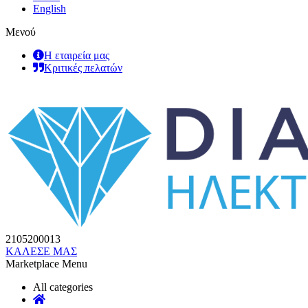
English
Μενού
Η εταιρεία μας
Κριτικές πελατών
2105200013
ΚΑΛΕΣΕ ΜΑΣ
Marketplace Menu
All categories