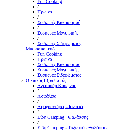
Fun Cooking
/
Πρωινό
/
Συσκευές Καθαρισμού
/
Συσκευές Μαγειρικής
/
Συσκευές Σιδερώματος
Μικροσυσκευές
Fun Cooking
Πρωινό
Συσκευές Καθαρισμού
Συσκευές Μαγειρικής
Συσκευές Σιδερώματος
Οικιακός Εξοπλισμός
Αξεσουάρ Κουζίνας
/
Ασφάλεια
/
Αφυγραντήρες - Ιονιστές
/
Είδη Camping - Θαλάσσης
/
Είδη Camping - Ταξιδιού - Θαλάσσης