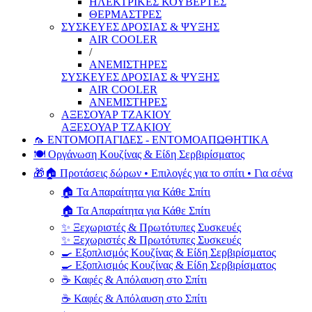
ΗΛΕΚΤΡΙΚΕΣ ΚΟΥΒΕΡΤΕΣ
ΘΕΡΜΑΣΤΡΕΣ
ΣΥΣΚΕΥΕΣ ΔΡΟΣΙΑΣ & ΨΥΞΗΣ
AIR COOLER
/
ΑΝΕΜΙΣΤΗΡΕΣ
ΣΥΣΚΕΥΕΣ ΔΡΟΣΙΑΣ & ΨΥΞΗΣ
AIR COOLER
ΑΝΕΜΙΣΤΗΡΕΣ
ΑΞΕΣΟΥΑΡ ΤΖΑΚΙΟΥ
ΑΞΕΣΟΥΑΡ ΤΖΑΚΙΟΥ
🦟 ΕΝΤΟΜΟΠΑΓΙΔΕΣ - ΕΝΤΟΜΟΑΠΩΘΗΤΙΚΑ
🍽️ Οργάνωση Κουζίνας & Είδη Σερβιρίσματος
🎁🏠 Προτάσεις δώρων • Επιλογές για το σπίτι • Για σένα
🏠 Τα Απαραίτητα για Κάθε Σπίτι
🏠 Τα Απαραίτητα για Κάθε Σπίτι
✨ Ξεχωριστές & Πρωτότυπες Συσκευές
✨ Ξεχωριστές & Πρωτότυπες Συσκευές
🍳 Εξοπλισμός Κουζίνας & Είδη Σερβιρίσματος
🍳 Εξοπλισμός Κουζίνας & Είδη Σερβιρίσματος
☕ Καφές & Απόλαυση στο Σπίτι
☕ Καφές & Απόλαυση στο Σπίτι