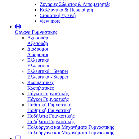
Ζυγαριές Σώματος & Λιπομετρητές
Καλλυντικά & Περιποίηση
Στοματική Υγιεινή
view more
Όργανα Γυμναστικής
Αξεσουάρ
Αξεσουάρ
Διάδρομοι
Διάδρομοι
Ελλειπτικά
Ελλειπτικά
Ελλειπτικά - Stepper
Ελλειπτικά - Stepper
Κωπηλατικές
Κωπηλατικές
Πάγκοι Γυμναστικής
Πάγκοι Γυμναστικής
Παθητική Γυμναστική
Παθητική Γυμναστική
Ποδήλατα Γυμναστικής
Ποδήλατα Γυμναστικής
Πολυόργανα και Μηχανήματα Γυμναστικής
Πολυόργανα και Μηχανήματα Γυμναστικής