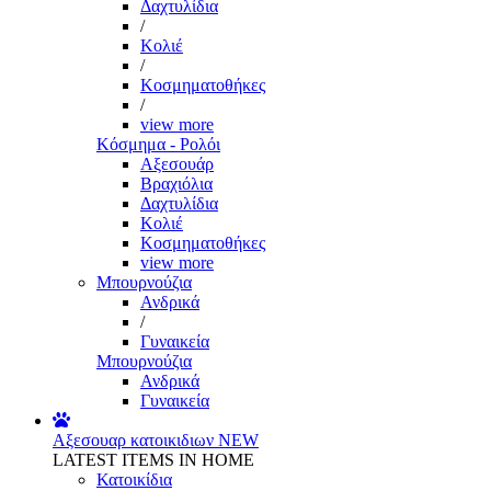
Δαχτυλίδια
/
Κολιέ
/
Κοσμηματοθήκες
/
view more
Κόσμημα - Ρολόι
Αξεσουάρ
Βραχιόλια
Δαχτυλίδια
Κολιέ
Κοσμηματοθήκες
view more
Μπουρνούζια
Ανδρικά
/
Γυναικεία
Μπουρνούζια
Ανδρικά
Γυναικεία
Αξεσουαρ κατοικιδιων
NEW
LATEST ITEMS IN HOME
Κατοικίδια