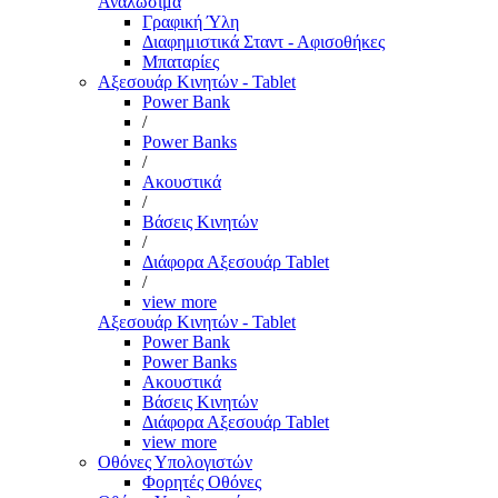
Αναλώσιμα
Γραφική Ύλη
Διαφημιστικά Σταντ - Αφισοθήκες
Μπαταρίες
Αξεσουάρ Κινητών - Tablet
Power Bank
/
Power Banks
/
Ακουστικά
/
Βάσεις Κινητών
/
Διάφορα Αξεσουάρ Tablet
/
view more
Αξεσουάρ Κινητών - Tablet
Power Bank
Power Banks
Ακουστικά
Βάσεις Κινητών
Διάφορα Αξεσουάρ Tablet
view more
Οθόνες Υπολογιστών
Φορητές Οθόνες