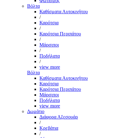
Φωτισμός
Βόλτα
Καθίσματα Αυτοκινήτου
/
Καρότσια
/
Καρότσια Περιπάτου
/
Μάρσιποι
/
Ποδήλατα
/
view more
Βόλτα
Καθίσματα Αυτοκινήτου
Καρότσια
Καρότσια Περιπάτου
Μάρσιποι
Ποδήλατα
view more
Δωμάτιο
Διάφορα Αξεσουάρ
/
Κρεβάτια
/