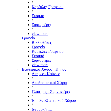
/
Καρέκλες Γραφείου
/
Σκαμπό
/
Συρταριέρες
/
view more
Γραφείο
Βιβλιοθήκες
Γραφεία
Καρέκλες Γραφείου
Σκαμπό
Συρταριέρες
view more
Εξωτερικός Χώρος - Κήπος
Αιώρες - Κούνιες
/
Αποθηκευτικοί Χώροι
/
Γλάστρες - Ζαρντινιέρες
/
Έπιπλα Εξωτερικού Χώρου
/
Θερμοκήπια