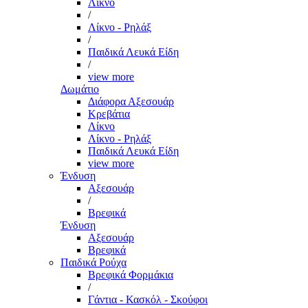
Λίκνο
/
Λίκνο - Ρηλάξ
/
Παιδικά Λευκά Είδη
/
view more
Δωμάτιο
Διάφορα Αξεσουάρ
Κρεβάτια
Λίκνο
Λίκνο - Ρηλάξ
Παιδικά Λευκά Είδη
view more
Ένδυση
Αξεσουάρ
/
Βρεφικά
Ένδυση
Αξεσουάρ
Βρεφικά
Παιδικά Ρούχα
Βρεφικά Φορμάκια
/
Γάντια - Κασκόλ - Σκούφοι