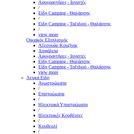
Αφυγραντήρες - Ιονιστές
/
Είδη Camping - Θαλάσσης
/
Είδη Camping - Ταξιδιού - Θαλάσσης
/
view more
Οικιακός Εξοπλισμός
Αξεσουάρ Κουζίνας
Ασφάλεια
Αφυγραντήρες - Ιονιστές
Είδη Camping - Θαλάσσης
Είδη Camping - Ταξιδιού - Θαλάσσης
view more
Λευκά Είδη
Ανωστρώματα
/
Επιστρώματα
/
Ηλεκτρικά Υποστρώματα
/
Ηλεκτρικές Κουβέρτες
/
Κουβερλί
/