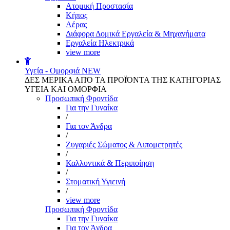
Aτομική Προστασία
Kήπος
Αέρας
Διάφορα Δομικά Εργαλεία & Μηχανήματα
Εργαλεία Ηλεκτρικά
view more
Υγεία - Ομορφιά
NEW
ΔΕΣ ΜΕΡΙΚΑ ΑΠΌ ΤΑ ΠΡΟΪΌΝΤΑ ΤΗΣ ΚΑΤΗΓΟΡΙΑΣ
ΥΓΕΙΑ ΚΑΙ ΟΜΟΡΦΙΑ
Προσωπική Φροντίδα
Για την Γυναίκα
/
Για τον Άνδρα
/
Ζυγαριές Σώματος & Λιπομετρητές
/
Καλλυντικά & Περιποίηση
/
Στοματική Υγιεινή
/
view more
Προσωπική Φροντίδα
Για την Γυναίκα
Για τον Άνδρα