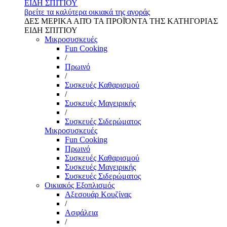
ΕΙΔΗ ΣΠΙΤΙΟΥ
βρείτε τα καλύτερα οικιακά της αγοράς
ΔΕΣ ΜΕΡΙΚΑ ΑΠΌ ΤΑ ΠΡΟΪΌΝΤΑ ΤΗΣ ΚΑΤΗΓΟΡΙΑΣ
ΕΙΔΗ ΣΠΙΤΙΟΥ
Μικροσυσκευές
Fun Cooking
/
Πρωινό
/
Συσκευές Καθαρισμού
/
Συσκευές Μαγειρικής
/
Συσκευές Σιδερώματος
Μικροσυσκευές
Fun Cooking
Πρωινό
Συσκευές Καθαρισμού
Συσκευές Μαγειρικής
Συσκευές Σιδερώματος
Οικιακός Εξοπλισμός
Αξεσουάρ Κουζίνας
/
Ασφάλεια
/