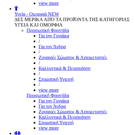
view more
Υγεία - Ομορφιά
NEW
ΔΕΣ ΜΕΡΙΚΑ ΑΠΌ ΤΑ ΠΡΟΪΌΝΤΑ ΤΗΣ ΚΑΤΗΓΟΡΙΑΣ
ΥΓΕΙΑ ΚΑΙ ΟΜΟΡΦΙΑ
Προσωπική Φροντίδα
Για την Γυναίκα
/
Για τον Άνδρα
/
Ζυγαριές Σώματος & Λιπομετρητές
/
Καλλυντικά & Περιποίηση
/
Στοματική Υγιεινή
/
view more
Προσωπική Φροντίδα
Για την Γυναίκα
Για τον Άνδρα
Ζυγαριές Σώματος & Λιπομετρητές
Καλλυντικά & Περιποίηση
Στοματική Υγιεινή
view more