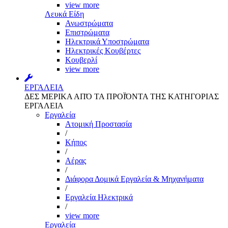
view more
Λευκά Είδη
Ανωστρώματα
Επιστρώματα
Ηλεκτρικά Υποστρώματα
Ηλεκτρικές Κουβέρτες
Κουβερλί
view more
ΕΡΓΑΛΕΙΑ
ΔΕΣ ΜΕΡΙΚΑ ΑΠΌ ΤΑ ΠΡΟΪΌΝΤΑ ΤΗΣ ΚΑΤΗΓΟΡΙΑΣ
ΕΡΓΑΛΕΙΑ
Εργαλεία
Aτομική Προστασία
/
Kήπος
/
Αέρας
/
Διάφορα Δομικά Εργαλεία & Μηχανήματα
/
Εργαλεία Ηλεκτρικά
/
view more
Εργαλεία