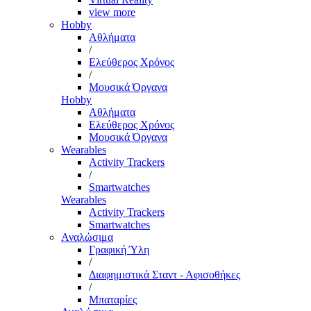
view more
Hobby
Αθλήματα
/
Ελεύθερος Χρόνος
/
Μουσικά Όργανα
Hobby
Αθλήματα
Ελεύθερος Χρόνος
Μουσικά Όργανα
Wearables
Activity Trackers
/
Smartwatches
Wearables
Activity Trackers
Smartwatches
Αναλώσιμα
Γραφική Ύλη
/
Διαφημιστικά Σταντ - Αφισοθήκες
/
Μπαταρίες