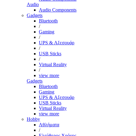
Audio
Audio Components
Gadgets
Bluetooth
/
Gaming
/
UPS & Αξεσουάρ
/
USB Sticks
/
Virtual Reality
/
view more
Gadgets
Bluetooth
Gaming
UPS & Αξεσουάρ
USB Sticks
Virtual Reality
view more
Hobby
Αθλήματα
/
Ελεύθερος Χρόνος