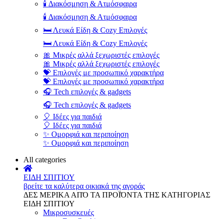
🕯️ Διακόσμηση & Ατμόσφαιρα
🕯️ Διακόσμηση & Ατμόσφαιρα
🛏️ Λευκά Είδη & Cozy Επιλογές
🛏️ Λευκά Είδη & Cozy Επιλογές
🎀 Μικρές αλλά ξεχωριστές επιλογές
🎀 Μικρές αλλά ξεχωριστές επιλογές
💝 Επιλογές με προσωπικό χαρακτήρα
💝 Επιλογές με προσωπικό χαρακτήρα
🎧 Tech επιλογές & gadgets
🎧 Tech επιλογές & gadgets
🎈 Ιδέες για παιδιά
🎈 Ιδέες για παιδιά
✨ Ομορφιά και περιποίηση
✨ Ομορφιά και περιποίηση
All categories
ΕΙΔΗ ΣΠΙΤΙΟΥ
βρείτε τα καλύτερα οικιακά της αγοράς
ΔΕΣ ΜΕΡΙΚΑ ΑΠΌ ΤΑ ΠΡΟΪΌΝΤΑ ΤΗΣ ΚΑΤΗΓΟΡΙΑΣ
ΕΙΔΗ ΣΠΙΤΙΟΥ
Μικροσυσκευές