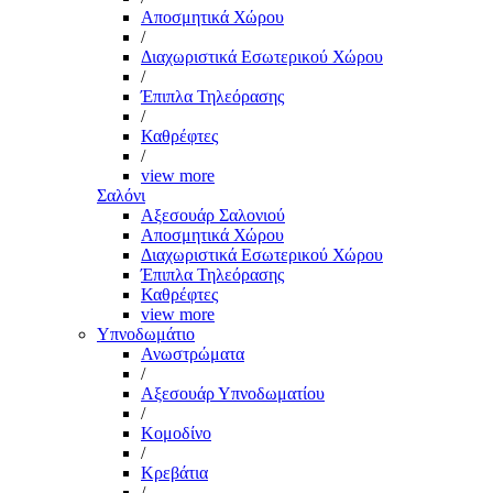
Αποσμητικά Χώρου
/
Διαχωριστικά Εσωτερικού Χώρου
/
Έπιπλα Τηλεόρασης
/
Καθρέφτες
/
view more
Σαλόνι
Αξεσουάρ Σαλονιού
Αποσμητικά Χώρου
Διαχωριστικά Εσωτερικού Χώρου
Έπιπλα Τηλεόρασης
Καθρέφτες
view more
Υπνοδωμάτιο
Ανωστρώματα
/
Αξεσουάρ Υπνοδωματίου
/
Κομοδίνο
/
Κρεβάτια
/