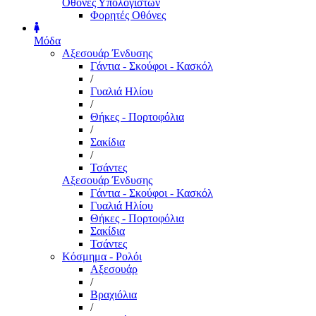
Οθόνες Υπολογιστών
Φορητές Οθόνες
Μόδα
Αξεσουάρ Ένδυσης
Γάντια - Σκούφοι - Κασκόλ
/
Γυαλιά Ηλίου
/
Θήκες - Πορτοφόλια
/
Σακίδια
/
Τσάντες
Αξεσουάρ Ένδυσης
Γάντια - Σκούφοι - Κασκόλ
Γυαλιά Ηλίου
Θήκες - Πορτοφόλια
Σακίδια
Τσάντες
Κόσμημα - Ρολόι
Αξεσουάρ
/
Βραχιόλια
/