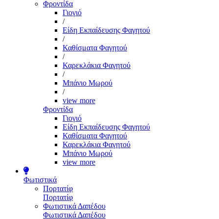
Φροντίδα
Γιογιό
/
Είδη Εκπαίδευσης Φαγητού
/
Καθίσματα Φαγητού
/
Καρεκλάκια Φαγητού
/
Μπάνιο Μωρού
/
view more
Φροντίδα
Γιογιό
Είδη Εκπαίδευσης Φαγητού
Καθίσματα Φαγητού
Καρεκλάκια Φαγητού
Μπάνιο Μωρού
view more
Φωτιστικά
Πορτατίφ
Πορτατίφ
Φωτιστικά Δαπέδου
Φωτιστικά Δαπέδου