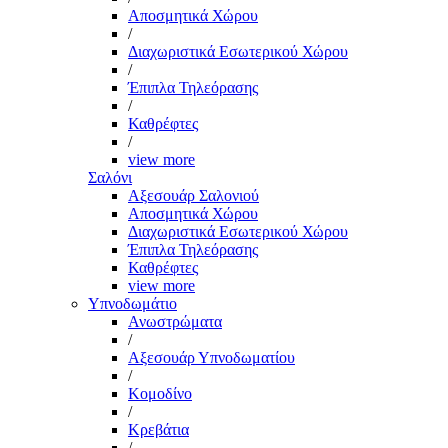
Αποσμητικά Χώρου
/
Διαχωριστικά Εσωτερικού Χώρου
/
Έπιπλα Τηλεόρασης
/
Καθρέφτες
/
view more
Σαλόνι
Αξεσουάρ Σαλονιού
Αποσμητικά Χώρου
Διαχωριστικά Εσωτερικού Χώρου
Έπιπλα Τηλεόρασης
Καθρέφτες
view more
Υπνοδωμάτιο
Ανωστρώματα
/
Αξεσουάρ Υπνοδωματίου
/
Κομοδίνο
/
Κρεβάτια
/