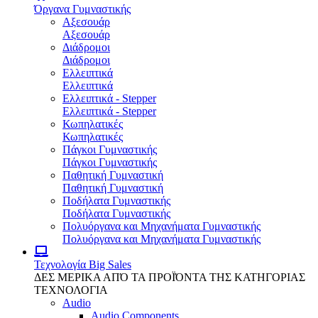
Όργανα Γυμναστικής
Αξεσουάρ
Αξεσουάρ
Διάδρομοι
Διάδρομοι
Ελλειπτικά
Ελλειπτικά
Ελλειπτικά - Stepper
Ελλειπτικά - Stepper
Κωπηλατικές
Κωπηλατικές
Πάγκοι Γυμναστικής
Πάγκοι Γυμναστικής
Παθητική Γυμναστική
Παθητική Γυμναστική
Ποδήλατα Γυμναστικής
Ποδήλατα Γυμναστικής
Πολυόργανα και Μηχανήματα Γυμναστικής
Πολυόργανα και Μηχανήματα Γυμναστικής
Τεχνολογία
Big Sales
ΔΕΣ ΜΕΡΙΚΑ ΑΠΌ ΤΑ ΠΡΟΪΌΝΤΑ ΤΗΣ ΚΑΤΗΓΟΡΙΑΣ
ΤΕΧΝΟΛΟΓΙΑ
Audio
Audio Components