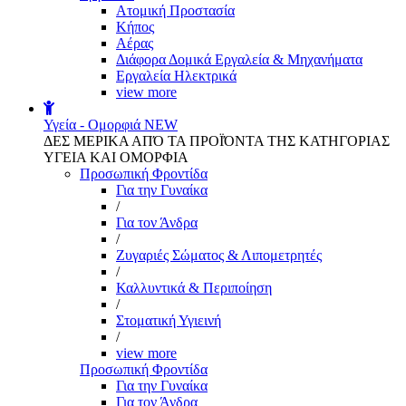
Aτομική Προστασία
Kήπος
Αέρας
Διάφορα Δομικά Εργαλεία & Μηχανήματα
Εργαλεία Ηλεκτρικά
view more
Υγεία - Ομορφιά
NEW
ΔΕΣ ΜΕΡΙΚΑ ΑΠΌ ΤΑ ΠΡΟΪΌΝΤΑ ΤΗΣ ΚΑΤΗΓΟΡΙΑΣ
ΥΓΕΙΑ ΚΑΙ ΟΜΟΡΦΙΑ
Προσωπική Φροντίδα
Για την Γυναίκα
/
Για τον Άνδρα
/
Ζυγαριές Σώματος & Λιπομετρητές
/
Καλλυντικά & Περιποίηση
/
Στοματική Υγιεινή
/
view more
Προσωπική Φροντίδα
Για την Γυναίκα
Για τον Άνδρα