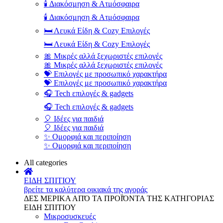
🕯️ Διακόσμηση & Ατμόσφαιρα
🕯️ Διακόσμηση & Ατμόσφαιρα
🛏️ Λευκά Είδη & Cozy Επιλογές
🛏️ Λευκά Είδη & Cozy Επιλογές
🎀 Μικρές αλλά ξεχωριστές επιλογές
🎀 Μικρές αλλά ξεχωριστές επιλογές
💝 Επιλογές με προσωπικό χαρακτήρα
💝 Επιλογές με προσωπικό χαρακτήρα
🎧 Tech επιλογές & gadgets
🎧 Tech επιλογές & gadgets
🎈 Ιδέες για παιδιά
🎈 Ιδέες για παιδιά
✨ Ομορφιά και περιποίηση
✨ Ομορφιά και περιποίηση
All categories
ΕΙΔΗ ΣΠΙΤΙΟΥ
βρείτε τα καλύτερα οικιακά της αγοράς
ΔΕΣ ΜΕΡΙΚΑ ΑΠΌ ΤΑ ΠΡΟΪΌΝΤΑ ΤΗΣ ΚΑΤΗΓΟΡΙΑΣ
ΕΙΔΗ ΣΠΙΤΙΟΥ
Μικροσυσκευές