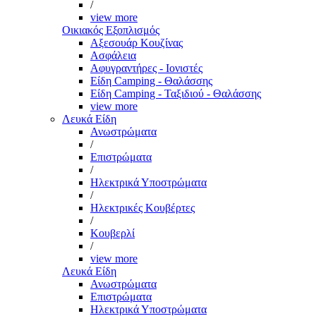
/
view more
Οικιακός Εξοπλισμός
Αξεσουάρ Κουζίνας
Ασφάλεια
Αφυγραντήρες - Ιονιστές
Είδη Camping - Θαλάσσης
Είδη Camping - Ταξιδιού - Θαλάσσης
view more
Λευκά Είδη
Ανωστρώματα
/
Επιστρώματα
/
Ηλεκτρικά Υποστρώματα
/
Ηλεκτρικές Κουβέρτες
/
Κουβερλί
/
view more
Λευκά Είδη
Ανωστρώματα
Επιστρώματα
Ηλεκτρικά Υποστρώματα