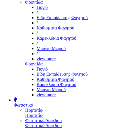
Φροντίδα
Γιογιό
/
Είδη Εκπαίδευσης Φαγητού
/
Καθίσματα Φαγητού
/
Καρεκλάκια Φαγητού
/
Μπάνιο Μωρού
/
view more
Φροντίδα
Γιογιό
Είδη Εκπαίδευσης Φαγητού
Καθίσματα Φαγητού
Καρεκλάκια Φαγητού
Μπάνιο Μωρού
view more
Φωτιστικά
Πορτατίφ
Πορτατίφ
Φωτιστικά Δαπέδου
Φωτιστικά Δαπέδου