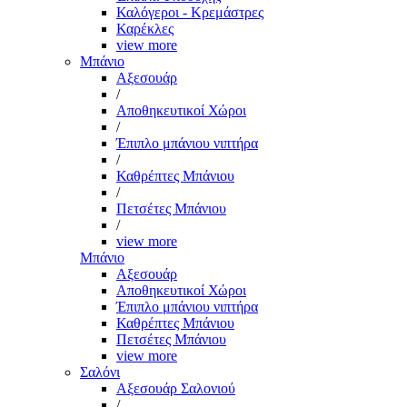
Καλόγεροι - Κρεμάστρες
Καρέκλες
view more
Μπάνιο
Αξεσουάρ
/
Αποθηκευτικοί Χώροι
/
Έπιπλο μπάνιου νιπτήρα
/
Καθρέπτες Μπάνιου
/
Πετσέτες Μπάνιου
/
view more
Μπάνιο
Αξεσουάρ
Αποθηκευτικοί Χώροι
Έπιπλο μπάνιου νιπτήρα
Καθρέπτες Μπάνιου
Πετσέτες Μπάνιου
view more
Σαλόνι
Αξεσουάρ Σαλονιού
/