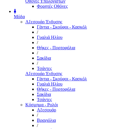
Οθόνες Υπολογιστών
Φορητές Οθόνες
Μόδα
Αξεσουάρ Ένδυσης
Γάντια - Σκούφοι - Κασκόλ
/
Γυαλιά Ηλίου
/
Θήκες - Πορτοφόλια
/
Σακίδια
/
Τσάντες
Αξεσουάρ Ένδυσης
Γάντια - Σκούφοι - Κασκόλ
Γυαλιά Ηλίου
Θήκες - Πορτοφόλια
Σακίδια
Τσάντες
Κόσμημα - Ρολόι
Αξεσουάρ
/
Βραχιόλια
/