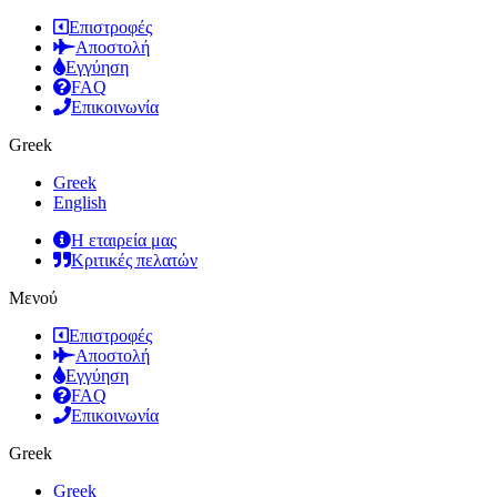
Επιστροφές
Αποστολή
Εγγύηση
FAQ
Επικοινωνία
Greek
Greek
English
Η εταιρεία μας
Κριτικές πελατών
Μενού
Επιστροφές
Αποστολή
Εγγύηση
FAQ
Επικοινωνία
Greek
Greek