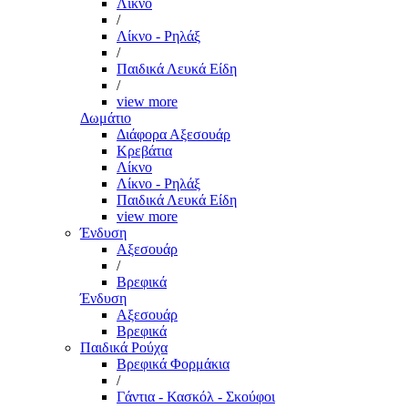
Λίκνο
/
Λίκνο - Ρηλάξ
/
Παιδικά Λευκά Είδη
/
view more
Δωμάτιο
Διάφορα Αξεσουάρ
Κρεβάτια
Λίκνο
Λίκνο - Ρηλάξ
Παιδικά Λευκά Είδη
view more
Ένδυση
Αξεσουάρ
/
Βρεφικά
Ένδυση
Αξεσουάρ
Βρεφικά
Παιδικά Ρούχα
Βρεφικά Φορμάκια
/
Γάντια - Κασκόλ - Σκούφοι