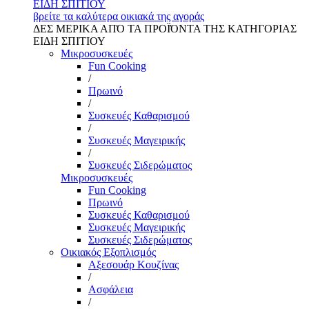
ΕΙΔΗ ΣΠΙΤΙΟΥ
βρείτε τα καλύτερα οικιακά της αγοράς
ΔΕΣ ΜΕΡΙΚΑ ΑΠΌ ΤΑ ΠΡΟΪΌΝΤΑ ΤΗΣ ΚΑΤΗΓΟΡΙΑΣ
ΕΙΔΗ ΣΠΙΤΙΟΥ
Μικροσυσκευές
Fun Cooking
/
Πρωινό
/
Συσκευές Καθαρισμού
/
Συσκευές Μαγειρικής
/
Συσκευές Σιδερώματος
Μικροσυσκευές
Fun Cooking
Πρωινό
Συσκευές Καθαρισμού
Συσκευές Μαγειρικής
Συσκευές Σιδερώματος
Οικιακός Εξοπλισμός
Αξεσουάρ Κουζίνας
/
Ασφάλεια
/