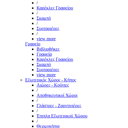
/
Καρέκλες Γραφείου
/
Σκαμπό
/
Συρταριέρες
/
view more
Γραφείο
Βιβλιοθήκες
Γραφεία
Καρέκλες Γραφείου
Σκαμπό
Συρταριέρες
view more
Εξωτερικός Χώρος - Κήπος
Αιώρες - Κούνιες
/
Αποθηκευτικοί Χώροι
/
Γλάστρες - Ζαρντινιέρες
/
Έπιπλα Εξωτερικού Χώρου
/
Θερμοκήπια