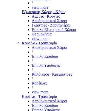
/
view more
Εξωτερικός Χώρος - Κήπος
Αιώρες - Κούνιες
Αποθηκευτικοί Χώροι
Γλάστρες - Ζαρντινιέρες
Έπιπλα Εξωτερικού Χώρου
Θερμοκήπια
view more
Κουζίνα - Τραπεζαρία
Αποθηκευτικοί Χώροι
/
Έπιπλα Εισόδου
/
Έπιπλα Υποδοχής
/
Καλόγεροι - Κρεμάστρες
/
Καρέκλες
/
view more
Κουζίνα - Τραπεζαρία
Αποθηκευτικοί Χώροι
Έπιπλα Εισόδου
Έπιπλα Υποδοχής