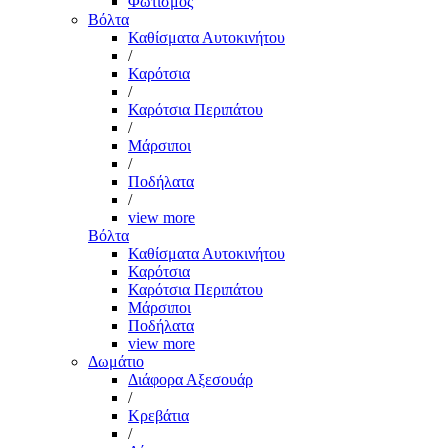
Φωτισμός
Βόλτα
Καθίσματα Αυτοκινήτου
/
Καρότσια
/
Καρότσια Περιπάτου
/
Μάρσιποι
/
Ποδήλατα
/
view more
Βόλτα
Καθίσματα Αυτοκινήτου
Καρότσια
Καρότσια Περιπάτου
Μάρσιποι
Ποδήλατα
view more
Δωμάτιο
Διάφορα Αξεσουάρ
/
Κρεβάτια
/