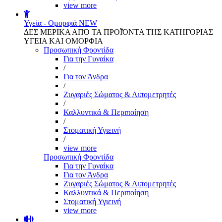
view more
Υγεία - Ομορφιά
NEW
ΔΕΣ ΜΕΡΙΚΑ ΑΠΌ ΤΑ ΠΡΟΪΌΝΤΑ ΤΗΣ ΚΑΤΗΓΟΡΙΑΣ
ΥΓΕΙΑ ΚΑΙ ΟΜΟΡΦΙΑ
Προσωπική Φροντίδα
Για την Γυναίκα
/
Για τον Άνδρα
/
Ζυγαριές Σώματος & Λιπομετρητές
/
Καλλυντικά & Περιποίηση
/
Στοματική Υγιεινή
/
view more
Προσωπική Φροντίδα
Για την Γυναίκα
Για τον Άνδρα
Ζυγαριές Σώματος & Λιπομετρητές
Καλλυντικά & Περιποίηση
Στοματική Υγιεινή
view more