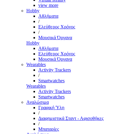
view more
Hobby
Αθλήματα
/
Ελεύθερος Χρόνος
/
Μουσικά Όργανα
Hobby
Αθλήματα
Ελεύθερος Χρόνος
Μουσικά Όργανα
Wearables
Activity Trackers
/
Smartwatches
Wearables
Activity Trackers
Smartwatches
Αναλώσιμα
Γραφική Ύλη
/
Διαφημιστικά Σταντ - Αφισοθήκες
/
Μπαταρίες