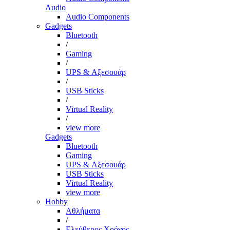
Audio
Audio Components
Gadgets
Bluetooth
/
Gaming
/
UPS & Αξεσουάρ
/
USB Sticks
/
Virtual Reality
/
view more
Gadgets
Bluetooth
Gaming
UPS & Αξεσουάρ
USB Sticks
Virtual Reality
view more
Hobby
Αθλήματα
/
Ελεύθερος Χρόνος