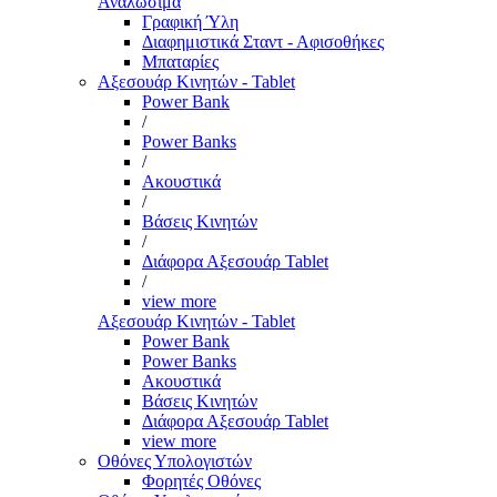
Αναλώσιμα
Γραφική Ύλη
Διαφημιστικά Σταντ - Αφισοθήκες
Μπαταρίες
Αξεσουάρ Κινητών - Tablet
Power Bank
/
Power Banks
/
Ακουστικά
/
Βάσεις Κινητών
/
Διάφορα Αξεσουάρ Tablet
/
view more
Αξεσουάρ Κινητών - Tablet
Power Bank
Power Banks
Ακουστικά
Βάσεις Κινητών
Διάφορα Αξεσουάρ Tablet
view more
Οθόνες Υπολογιστών
Φορητές Οθόνες