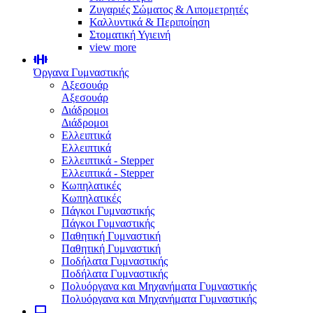
Ζυγαριές Σώματος & Λιπομετρητές
Καλλυντικά & Περιποίηση
Στοματική Υγιεινή
view more
Όργανα Γυμναστικής
Αξεσουάρ
Αξεσουάρ
Διάδρομοι
Διάδρομοι
Ελλειπτικά
Ελλειπτικά
Ελλειπτικά - Stepper
Ελλειπτικά - Stepper
Κωπηλατικές
Κωπηλατικές
Πάγκοι Γυμναστικής
Πάγκοι Γυμναστικής
Παθητική Γυμναστική
Παθητική Γυμναστική
Ποδήλατα Γυμναστικής
Ποδήλατα Γυμναστικής
Πολυόργανα και Μηχανήματα Γυμναστικής
Πολυόργανα και Μηχανήματα Γυμναστικής