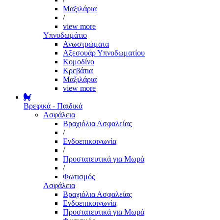
Μαξιλάρια
/
view more
Υπνοδωμάτιο
Ανωστρώματα
Αξεσουάρ Υπνοδωματίου
Κομοδίνο
Κρεβάτια
Μαξιλάρια
view more
Βρεφικά - Παιδικά
Ασφάλεια
Βραχιόλια Ασφαλείας
/
Ενδοεπικοινωνία
/
Προστατευτικά για Μωρά
/
Φωτισμός
Ασφάλεια
Βραχιόλια Ασφαλείας
Ενδοεπικοινωνία
Προστατευτικά για Μωρά