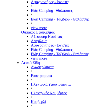
Αφυγραντήρες - Ιονιστές
/
Είδη Camping - Θαλάσσης
/
Είδη Camping - Ταξιδιού - Θαλάσσης
/
view more
Οικιακός Εξοπλισμός
Αξεσουάρ Κουζίνας
Ασφάλεια
Αφυγραντήρες - Ιονιστές
Είδη Camping - Θαλάσσης
Είδη Camping - Ταξιδιού - Θαλάσσης
view more
Λευκά Είδη
Ανωστρώματα
/
Επιστρώματα
/
Ηλεκτρικά Υποστρώματα
/
Ηλεκτρικές Κουβέρτες
/
Κουβερλί
/