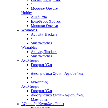
/
Μουσικά Όργανα
Hobby
Αθλήματα
Ελεύθερος Χρόνος
Μουσικά Όργανα
Wearables
Activity Trackers
/
Smartwatches
Wearables
Activity Trackers
Smartwatches
Αναλώσιμα
Γραφική Ύλη
/
Διαφημιστικά Σταντ - Αφισοθήκες
/
Μπαταρίες
Αναλώσιμα
Γραφική Ύλη
Διαφημιστικά Σταντ - Αφισοθήκες
Μπαταρίες
Αξεσουάρ Κινητών - Tablet