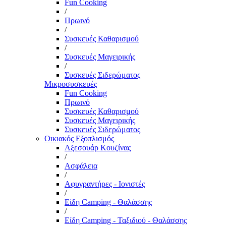
Fun Cooking
/
Πρωινό
/
Συσκευές Καθαρισμού
/
Συσκευές Μαγειρικής
/
Συσκευές Σιδερώματος
Μικροσυσκευές
Fun Cooking
Πρωινό
Συσκευές Καθαρισμού
Συσκευές Μαγειρικής
Συσκευές Σιδερώματος
Οικιακός Εξοπλισμός
Αξεσουάρ Κουζίνας
/
Ασφάλεια
/
Αφυγραντήρες - Ιονιστές
/
Είδη Camping - Θαλάσσης
/
Είδη Camping - Ταξιδιού - Θαλάσσης