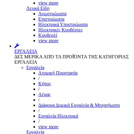
view more
Λευκά Είδη
Ανωστρώματα
Επιστρώματα
Ηλεκτρικά Υποστρώματα
Ηλεκτρικές Κουβέρτες
Κουβερλί
view more
ΕΡΓΑΛΕΙΑ
ΔΕΣ ΜΕΡΙΚΑ ΑΠΌ ΤΑ ΠΡΟΪΌΝΤΑ ΤΗΣ ΚΑΤΗΓΟΡΙΑΣ
ΕΡΓΑΛΕΙΑ
Εργαλεία
Aτομική Προστασία
/
Kήπος
/
Αέρας
/
Διάφορα Δομικά Εργαλεία & Μηχανήματα
/
Εργαλεία Ηλεκτρικά
/
view more
Εργαλεία