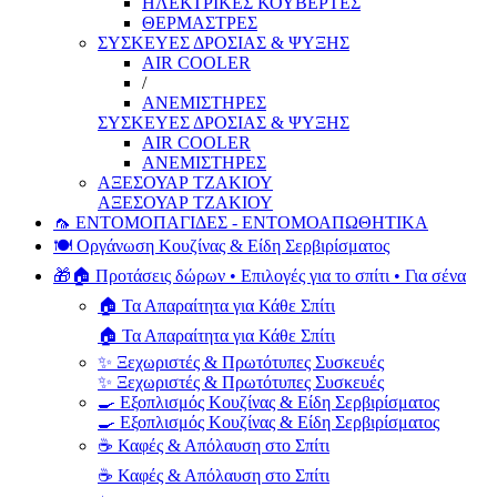
ΗΛΕΚΤΡΙΚΕΣ ΚΟΥΒΕΡΤΕΣ
ΘΕΡΜΑΣΤΡΕΣ
ΣΥΣΚΕΥΕΣ ΔΡΟΣΙΑΣ & ΨΥΞΗΣ
AIR COOLER
/
ΑΝΕΜΙΣΤΗΡΕΣ
ΣΥΣΚΕΥΕΣ ΔΡΟΣΙΑΣ & ΨΥΞΗΣ
AIR COOLER
ΑΝΕΜΙΣΤΗΡΕΣ
ΑΞΕΣΟΥΑΡ ΤΖΑΚΙΟΥ
ΑΞΕΣΟΥΑΡ ΤΖΑΚΙΟΥ
🦟 ΕΝΤΟΜΟΠΑΓΙΔΕΣ - ΕΝΤΟΜΟΑΠΩΘΗΤΙΚΑ
🍽️ Οργάνωση Κουζίνας & Είδη Σερβιρίσματος
🎁🏠 Προτάσεις δώρων • Επιλογές για το σπίτι • Για σένα
🏠 Τα Απαραίτητα για Κάθε Σπίτι
🏠 Τα Απαραίτητα για Κάθε Σπίτι
✨ Ξεχωριστές & Πρωτότυπες Συσκευές
✨ Ξεχωριστές & Πρωτότυπες Συσκευές
🍳 Εξοπλισμός Κουζίνας & Είδη Σερβιρίσματος
🍳 Εξοπλισμός Κουζίνας & Είδη Σερβιρίσματος
☕ Καφές & Απόλαυση στο Σπίτι
☕ Καφές & Απόλαυση στο Σπίτι