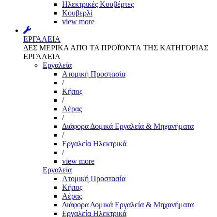
Ηλεκτρικές Κουβέρτες
Κουβερλί
view more
ΕΡΓΑΛΕΙΑ
ΔΕΣ ΜΕΡΙΚΑ ΑΠΌ ΤΑ ΠΡΟΪΌΝΤΑ ΤΗΣ ΚΑΤΗΓΟΡΙΑΣ
ΕΡΓΑΛΕΙΑ
Εργαλεία
Aτομική Προστασία
/
Kήπος
/
Αέρας
/
Διάφορα Δομικά Εργαλεία & Μηχανήματα
/
Εργαλεία Ηλεκτρικά
/
view more
Εργαλεία
Aτομική Προστασία
Kήπος
Αέρας
Διάφορα Δομικά Εργαλεία & Μηχανήματα
Εργαλεία Ηλεκτρικά