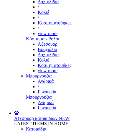
Δαχτυλίδια
/
Κολιέ
/
Κοσμηματοθήκες
/
view more
Κόσμημα - Ρολόι
Αξεσουάρ
Βραχιόλια
Δαχτυλίδια
Κολιέ
Κοσμηματοθήκες
view more
Μπουρνούζια
Ανδρικά
/
Γυναικεία
Μπουρνούζια
Ανδρικά
Γυναικεία
Αξεσουαρ κατοικιδιων
NEW
LATEST ITEMS IN HOME
Κατοικίδια