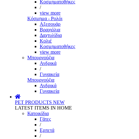
Κοσμηματοθήκες
/
view more
Κόσμημα - Ρολόι
Αξεσουάρ
Βραχιόλια
Δαχτυλίδια
Κολιέ
Κοσμηματοθήκες
view more
Μπουρνούζια
Ανδρικά
/
Γυναικεία
Μπουρνούζια
Ανδρικά
Γυναικεία
PET PRODUCTS
NEW
LATEST ITEMS IN HOME
Κατοικίδια
Γάτες
/
Ερπετά
/