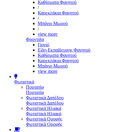
Καθίσματα Φαγητού
/
Καρεκλάκια Φαγητού
/
Μπάνιο Μωρού
/
view more
Φροντίδα
Γιογιό
Είδη Εκπαίδευσης Φαγητού
Καθίσματα Φαγητού
Καρεκλάκια Φαγητού
Μπάνιο Μωρού
view more
Φωτιστικά
Πορτατίφ
Πορτατίφ
Φωτιστικά Δαπέδου
Φωτιστικά Δαπέδου
Φωτιστικά Ηλιακά
Φωτιστικά Ηλιακά
Φωτιστικά Οροφής
Φωτιστικά Οροφής