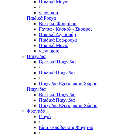
Παιδικά Μαγιό
/
view more
Παιδικά Ρούχα
Βρεφικά Φορμάκια
Γάντια - Κασκόλ - Σκούφοι
Παιδικά Αξεσουάρ
Παιδικά Εσώρουχα
Παιδικά Μαγιό
view more
Παιχνίδια
Βρεφικά Παιχνίδια
/
Παιδικά Παιχνίδια
/
Παιχνίδια Εξωτερικού Χώρου
Παιχνίδια
Βρεφικά Παιχνίδια
Παιδικά Παιχνίδια
Παιχνίδια Εξωτερικού Χώρου
Φροντίδα
Γιογιό
/
Είδη Εκπαίδευσης Φαγητού
/