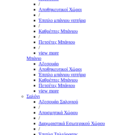
/
Αποθηκευτικοί Χώροι
/
Έπιπλο μπάνιου νιπτήρα
/
Καθρέπτες Μπάνιου
/
Πετσέτες Μπάνιου
/
view more
Μπάνιο
Αξεσουάρ
Αποθηκευτικοί Χώροι
Έπιπλο μπάνιου νιπτήρα
Καθρέπτες Μπάνιου
Πετσέτες Μπάνιου
view more
Σαλόνι
Αξεσουάρ Σαλονιού
/
Αποσμητικά Χώρου
/
Διαχωριστικά Εσωτερικού Χώρου
/
Έπιπλα Τηλεόρασης