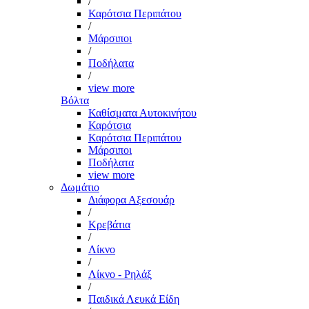
/
Καρότσια Περιπάτου
/
Μάρσιποι
/
Ποδήλατα
/
view more
Βόλτα
Καθίσματα Αυτοκινήτου
Καρότσια
Καρότσια Περιπάτου
Μάρσιποι
Ποδήλατα
view more
Δωμάτιο
Διάφορα Αξεσουάρ
/
Κρεβάτια
/
Λίκνο
/
Λίκνο - Ρηλάξ
/
Παιδικά Λευκά Είδη