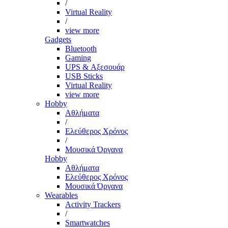
/
Virtual Reality
/
view more
Gadgets
Bluetooth
Gaming
UPS & Αξεσουάρ
USB Sticks
Virtual Reality
view more
Hobby
Αθλήματα
/
Ελεύθερος Χρόνος
/
Μουσικά Όργανα
Hobby
Αθλήματα
Ελεύθερος Χρόνος
Μουσικά Όργανα
Wearables
Activity Trackers
/
Smartwatches