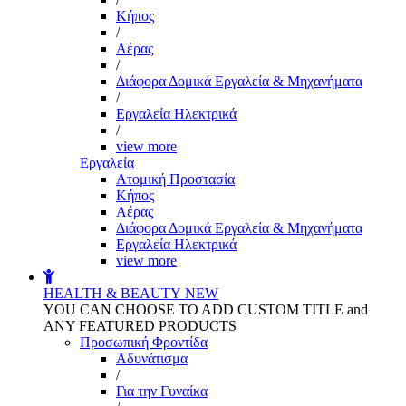
Kήπος
/
Αέρας
/
Διάφορα Δομικά Εργαλεία & Μηχανήματα
/
Εργαλεία Ηλεκτρικά
/
view more
Εργαλεία
Aτομική Προστασία
Kήπος
Αέρας
Διάφορα Δομικά Εργαλεία & Μηχανήματα
Εργαλεία Ηλεκτρικά
view more
HEALTH & BEAUTY
NEW
YOU CAN CHOOSE TO ADD CUSTOM TITLE and
ANY FEATURED PRODUCTS
Προσωπική Φροντίδα
Αδυνάτισμα
/
Για την Γυναίκα