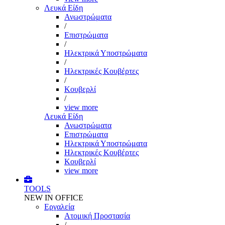
Λευκά Είδη
Ανωστρώματα
/
Επιστρώματα
/
Ηλεκτρικά Υποστρώματα
/
Ηλεκτρικές Κουβέρτες
/
Κουβερλί
/
view more
Λευκά Είδη
Ανωστρώματα
Επιστρώματα
Ηλεκτρικά Υποστρώματα
Ηλεκτρικές Κουβέρτες
Κουβερλί
view more
TOOLS
NEW IN OFFICE
Εργαλεία
Aτομική Προστασία
/