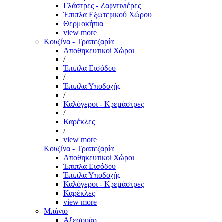
Γλάστρες - Ζαρντινιέρες
Έπιπλα Εξωτερικού Χώρου
Θερμοκήπια
view more
Κουζίνα - Τραπεζαρία
Αποθηκευτικοί Χώροι
/
Έπιπλα Εισόδου
/
Έπιπλα Υποδοχής
/
Καλόγεροι - Κρεμάστρες
/
Καρέκλες
/
view more
Κουζίνα - Τραπεζαρία
Αποθηκευτικοί Χώροι
Έπιπλα Εισόδου
Έπιπλα Υποδοχής
Καλόγεροι - Κρεμάστρες
Καρέκλες
view more
Μπάνιο
Αξεσουάρ