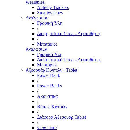
Wearables
Activity Trackers
Smartwatches
Αναλώσιμα
Γραφική Ύλη
/
Διαφημιστικά Σταντ - Αφισοθήκες
/
Μπαταρίες
Αναλώσιμα
Γραφική Ύλη
Διαφημιστικά Σταντ - Αφισοθήκες
Μπαταρίες
Αξεσουάρ Κινητών - Tablet
Power Bank
/
Power Banks
/
Ακουστικά
/
Βάσεις Κινητών
/
Διάφορα Αξεσουάρ Tablet
/
view more