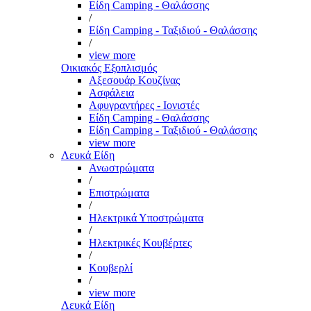
Είδη Camping - Θαλάσσης
/
Είδη Camping - Ταξιδιού - Θαλάσσης
/
view more
Οικιακός Εξοπλισμός
Αξεσουάρ Κουζίνας
Ασφάλεια
Αφυγραντήρες - Ιονιστές
Είδη Camping - Θαλάσσης
Είδη Camping - Ταξιδιού - Θαλάσσης
view more
Λευκά Είδη
Ανωστρώματα
/
Επιστρώματα
/
Ηλεκτρικά Υποστρώματα
/
Ηλεκτρικές Κουβέρτες
/
Κουβερλί
/
view more
Λευκά Είδη