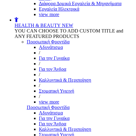
Διάφορα Δομικά Εργαλεία & Μηχανήματα
Εργαλεία Ηλεκτρικά
view more
HEALTH & BEAUTY
NEW
YOU CAN CHOOSE TO ADD CUSTOM TITLE and
ANY FEATURED PRODUCTS
Προσωπική Φροντίδα
Αδυνάτισμα
/
Για την Γυναίκα
/
Για τον Άνδρα
/
Καλλυντικά & Περιποίηση
/
Στοματική Υγιεινή
/
view more
Προσωπική Φροντίδα
Αδυνάτισμα
Για την Γυναίκα
Για τον Άνδρα
Καλλυντικά & Περιποίηση
Στοματική Υγιεινή