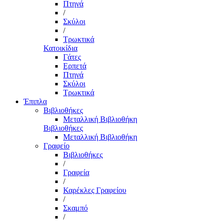
Πτηνά
/
Σκύλοι
/
Τρωκτικά
Κατοικίδια
Γάτες
Ερπετά
Πτηνά
Σκύλοι
Τρωκτικά
Έπιπλα
Βιβλιοθήκες
Μεταλλική Βιβλιοθήκη
Βιβλιοθήκες
Μεταλλική Βιβλιοθήκη
Γραφείο
Βιβλιοθήκες
/
Γραφεία
/
Καρέκλες Γραφείου
/
Σκαμπό
/