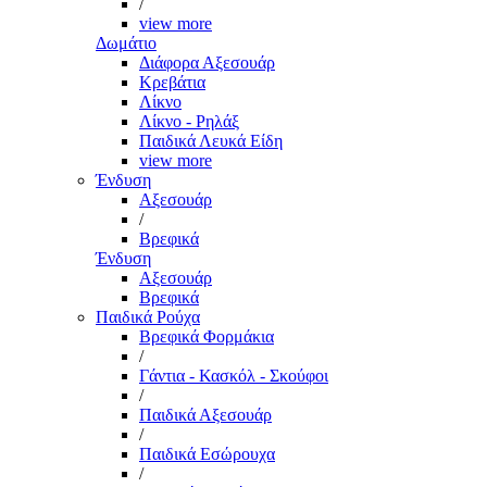
/
view more
Δωμάτιο
Διάφορα Αξεσουάρ
Κρεβάτια
Λίκνο
Λίκνο - Ρηλάξ
Παιδικά Λευκά Είδη
view more
Ένδυση
Αξεσουάρ
/
Βρεφικά
Ένδυση
Αξεσουάρ
Βρεφικά
Παιδικά Ρούχα
Βρεφικά Φορμάκια
/
Γάντια - Κασκόλ - Σκούφοι
/
Παιδικά Αξεσουάρ
/
Παιδικά Εσώρουχα
/