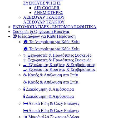
ΣΥΣΚΕΥΕΣ ΨΗΞΗΣ
AIR COOLER
ΑΝΕΜΙΣΤΗΡΕΣ
ΑΞΕΣΟΥΑΡ ΤΖΑΚΙΟΥ
ΑΞΕΣΟΥΑΡ ΤΖΑΚΙΟΥ
ΕΝΤΟΜΟΠΑΓΙΔΕΣ - ΕΝΤΟΜΟΑΠΩΘΗΤΙΚΑ
Συσκευές & Οργάνωση Κουζίνας
🎁 Ιδέες Δώρων για Κάθε Περίσταση
🏠 Τα Απαραίτητα για Κάθε Σπίτι
🏠 Τα Απαραίτητα για Κάθε Σπίτι
✨ Ξεχωριστές & Πρωτότυπες Συσκευές
✨ Ξεχωριστές & Πρωτότυπες Συσκευές
🍳 Εξοπλισμός Κουζίνας & Σερβιρίσματος
🍳 Εξοπλισμός Κουζίνας & Σερβιρίσματος
☕ Καφές & Απόλαυση στο Σπίτι
☕ Καφές & Απόλαυση στο Σπίτι
🕯️ Διακόσμηση & Ατμόσφαιρα
🕯️ Διακόσμηση & Ατμόσφαιρα
🛏️ Λευκά Είδη & Cozy Επιλογές
🛏️ Λευκά Είδη & Cozy Επιλογές
🎀 Μικρά αλλά Ξεχωριστά Δώρα