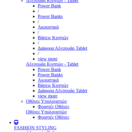
Αξεσουάρ Κινητών - Tablet
Power Bank
/
Power Banks
/
Ακουστικά
/
Βάσεις Κινητών
/
Διάφορα Αξεσουάρ Tablet
/
view more
Αξεσουάρ Κινητών - Tablet
Power Bank
Power Banks
Ακουστικά
Βάσεις Κινητών
Διάφορα Αξεσουάρ Tablet
view more
Οθόνες Υπολογιστών
Φορητές Οθόνες
Οθόνες Υπολογιστών
Φορητές Οθόνες
FASHION STYLING