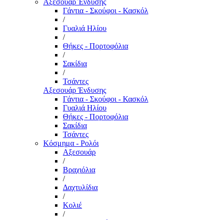
Αξεσουάρ Ένδυσης
Γάντια - Σκούφοι - Κασκόλ
/
Γυαλιά Ηλίου
/
Θήκες - Πορτοφόλια
/
Σακίδια
/
Τσάντες
Αξεσουάρ Ένδυσης
Γάντια - Σκούφοι - Κασκόλ
Γυαλιά Ηλίου
Θήκες - Πορτοφόλια
Σακίδια
Τσάντες
Κόσμημα - Ρολόι
Αξεσουάρ
/
Βραχιόλια
/
Δαχτυλίδια
/
Κολιέ
/