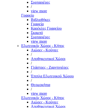
Συρταριέρες
/
view more
Γραφείο
Βιβλιοθήκες
Γραφεία
Καρέκλες Γραφείου
Σκαμπό
Συρταριέρες
view more
Εξωτερικός Χώρος - Κήπος
Αιώρες - Κούνιες
/
Αποθηκευτικοί Χώροι
/
Γλάστρες - Ζαρντινιέρες
/
Έπιπλα Εξωτερικού Χώρου
/
Θερμοκήπια
/
view more
Εξωτερικός Χώρος - Κήπος
Αιώρες - Κούνιες
Αποθηκευτικοί Χώροι