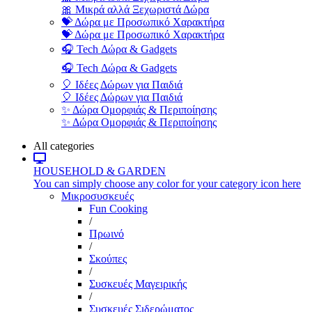
🎀 Μικρά αλλά Ξεχωριστά Δώρα
💝 Δώρα με Προσωπικό Χαρακτήρα
💝 Δώρα με Προσωπικό Χαρακτήρα
🎧 Tech Δώρα & Gadgets
🎧 Tech Δώρα & Gadgets
🎈 Ιδέες Δώρων για Παιδιά
🎈 Ιδέες Δώρων για Παιδιά
✨ Δώρα Ομορφιάς & Περιποίησης
✨ Δώρα Ομορφιάς & Περιποίησης
All categories
HOUSEHOLD & GARDEN
You can simply choose any color for your category icon here
Μικροσυσκευές
Fun Cooking
/
Πρωινό
/
Σκούπες
/
Συσκευές Μαγειρικής
/
Συσκευές Σιδερώματος