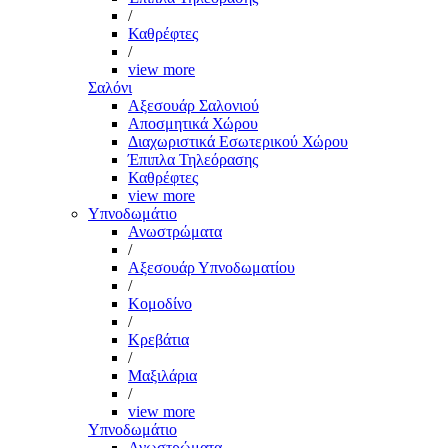
/
Καθρέφτες
/
view more
Σαλόνι
Αξεσουάρ Σαλονιού
Αποσμητικά Χώρου
Διαχωριστικά Εσωτερικού Χώρου
Έπιπλα Τηλεόρασης
Καθρέφτες
view more
Υπνοδωμάτιο
Ανωστρώματα
/
Αξεσουάρ Υπνοδωματίου
/
Κομοδίνο
/
Κρεβάτια
/
Μαξιλάρια
/
view more
Υπνοδωμάτιο
Ανωστρώματα