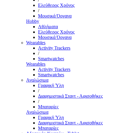
Ελεύθερος Χρόνος
/
Μουσικά Όργανα
Hobby
Αθλήματα
Ελεύθερος Χρόνος
Μουσικά Όργανα
Wearables
Activity Trackers
/
Smartwatches
Wearables
Activity Trackers
Smartwatches
Αναλώσιμα
Γραφική Ύλη
/
Διαφημιστικά Σταντ - Αφισοθήκες
/
Μπαταρίες
Αναλώσιμα
Γραφική Ύλη
Διαφημιστικά Σταντ - Αφισοθήκες
Μπαταρίες