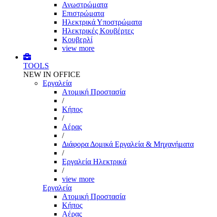
Ανωστρώματα
Επιστρώματα
Ηλεκτρικά Υποστρώματα
Ηλεκτρικές Κουβέρτες
Κουβερλί
view more
TOOLS
NEW IN OFFICE
Εργαλεία
Aτομική Προστασία
/
Kήπος
/
Αέρας
/
Διάφορα Δομικά Εργαλεία & Μηχανήματα
/
Εργαλεία Ηλεκτρικά
/
view more
Εργαλεία
Aτομική Προστασία
Kήπος
Αέρας