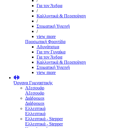
/
Για τον Άνδρα
/
Καλλυντικά & Περιποίηση
/
Στοματική Υγιεινή
/
view more
Προσωπική Φροντίδα
Αδυνάτισμα
Για την Γυναίκα
Για τον Άνδρα
Καλλυντικά & Περιποίηση
Στοματική Υγιεινή
view more
Όργανα Γυμναστικής
Αξεσουάρ
Αξεσουάρ
Διάδρομοι
Διάδρομοι
Ελλειπτικά
Ελλειπτικά
Ελλειπτικά - Stepper
Ελλειπτικά - Stepper