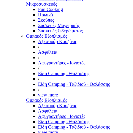
Μικροσυσκευές
Fun Cooking
Πρωινό
Σκούπες
Συσκευές Μαγειρικής
Συσκευές Σιδερώματος
Οικιακός Εξοπλισμός
Αξεσουάρ Κουζίνας
/
Ασφάλεια
/
Αφυγραντήρες - Ιονιστές
/
Είδη Camping - Θαλάσσης
/
Είδη Camping - Ταξιδιού - Θαλάσσης
/
view more
Οικιακός Εξοπλισμός
Αξεσουάρ Κουζίνας
Ασφάλεια
Αφυγραντήρες - Ιονιστές
Είδη Camping - Θαλάσσης
Είδη Camping - Ταξιδιού - Θαλάσσης
view more