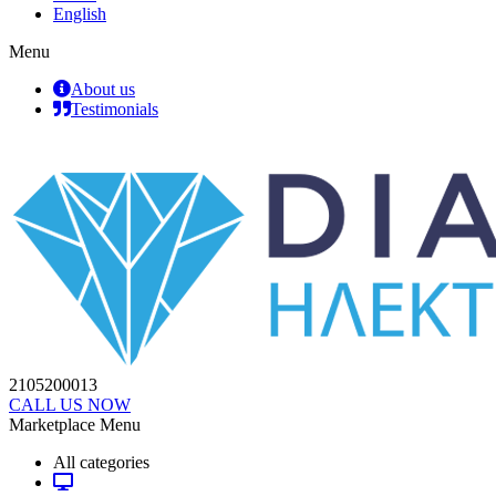
English
Menu
About us
Testimonials
2105200013
CALL US NOW
Marketplace Menu
All categories