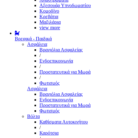
Αξεσουάρ Υπνοδωματίου
Κομοδίνο
Κρεβάτια
Μαξιλάρια
view more
Βρεφικά - Παιδικά
Ασφάλεια
Βραχιόλια Ασφαλείας
/
Ενδοεπικοινωνία
/
Προστατευτικά για Μωρά
/
Φωτισμός
Ασφάλεια
Βραχιόλια Ασφαλείας
Ενδοεπικοινωνία
Προστατευτικά για Μωρά
Φωτισμός
Βόλτα
Καθίσματα Αυτοκινήτου
/
Καρότσια