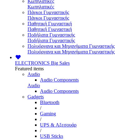
Κωπηλατικές
Κωπηλατικές
Πάγκοι Γυμναστικής
Πάγκοι Γυμναστικής
Παθητική Γυμναστική
Παθητική Γυμναστική
Ποδήλατα Γυμναστικής
Ποδήλατα Γυμναστικής
Πολυόργανα και Μηχανήματα Γυμναστικής
Πολυόργανα και Μηχανήματα Γυμναστικής
ELECTRONICS
Big Sales
Featured items
Audio
Audio Components
Audio
Audio Components
Gadgets
Bluetooth
/
Gaming
/
UPS & Αξεσουάρ
/
USB Sticks