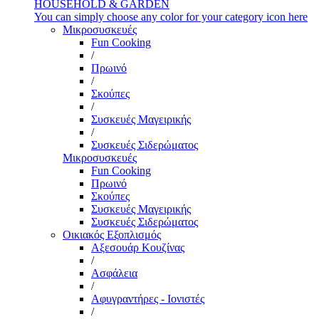
HOUSEHOLD & GARDEN
You can simply choose any color for your category icon here
Μικροσυσκευές
Fun Cooking
/
Πρωινό
/
Σκούπες
/
Συσκευές Μαγειρικής
/
Συσκευές Σιδερώματος
Μικροσυσκευές
Fun Cooking
Πρωινό
Σκούπες
Συσκευές Μαγειρικής
Συσκευές Σιδερώματος
Οικιακός Εξοπλισμός
Αξεσουάρ Κουζίνας
/
Ασφάλεια
/
Αφυγραντήρες - Ιονιστές
/