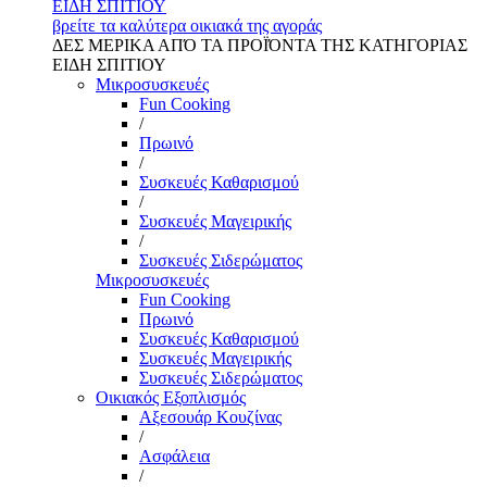
ΕΙΔΗ ΣΠΙΤΙΟΥ
βρείτε τα καλύτερα οικιακά της αγοράς
ΔΕΣ ΜΕΡΙΚΑ ΑΠΌ ΤΑ ΠΡΟΪΌΝΤΑ ΤΗΣ ΚΑΤΗΓΟΡΙΑΣ
ΕΙΔΗ ΣΠΙΤΙΟΥ
Μικροσυσκευές
Fun Cooking
/
Πρωινό
/
Συσκευές Καθαρισμού
/
Συσκευές Μαγειρικής
/
Συσκευές Σιδερώματος
Μικροσυσκευές
Fun Cooking
Πρωινό
Συσκευές Καθαρισμού
Συσκευές Μαγειρικής
Συσκευές Σιδερώματος
Οικιακός Εξοπλισμός
Αξεσουάρ Κουζίνας
/
Ασφάλεια
/