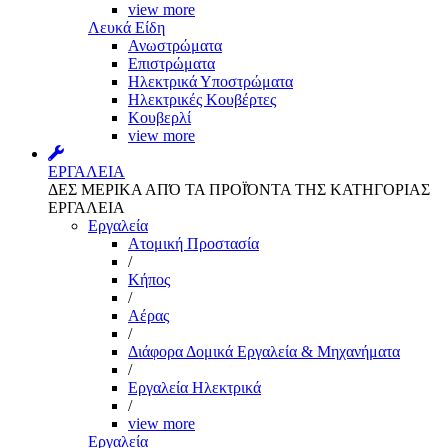
view more
Λευκά Είδη
Ανωστρώματα
Επιστρώματα
Ηλεκτρικά Υποστρώματα
Ηλεκτρικές Κουβέρτες
Κουβερλί
view more
ΕΡΓΑΛΕΙΑ
ΔΕΣ ΜΕΡΙΚΑ ΑΠΌ ΤΑ ΠΡΟΪΌΝΤΑ ΤΗΣ ΚΑΤΗΓΟΡΙΑΣ
ΕΡΓΑΛΕΙΑ
Εργαλεία
Aτομική Προστασία
/
Kήπος
/
Αέρας
/
Διάφορα Δομικά Εργαλεία & Μηχανήματα
/
Εργαλεία Ηλεκτρικά
/
view more
Εργαλεία