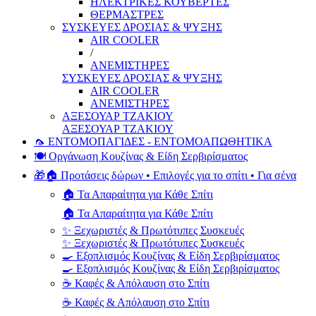
ΗΛΕΚΤΡΙΚΕΣ ΚΟΥΒΕΡΤΕΣ
ΘΕΡΜΑΣΤΡΕΣ
ΣΥΣΚΕΥΕΣ ΔΡΟΣΙΑΣ & ΨΥΞΗΣ
AIR COOLER
/
ΑΝΕΜΙΣΤΗΡΕΣ
ΣΥΣΚΕΥΕΣ ΔΡΟΣΙΑΣ & ΨΥΞΗΣ
AIR COOLER
ΑΝΕΜΙΣΤΗΡΕΣ
ΑΞΕΣΟΥΑΡ ΤΖΑΚΙΟΥ
ΑΞΕΣΟΥΑΡ ΤΖΑΚΙΟΥ
🦟 ΕΝΤΟΜΟΠΑΓΙΔΕΣ - ΕΝΤΟΜΟΑΠΩΘΗΤΙΚΑ
🍽️ Οργάνωση Κουζίνας & Είδη Σερβιρίσματος
🎁🏠 Προτάσεις δώρων • Επιλογές για το σπίτι • Για σένα
🏠 Τα Απαραίτητα για Κάθε Σπίτι
🏠 Τα Απαραίτητα για Κάθε Σπίτι
✨ Ξεχωριστές & Πρωτότυπες Συσκευές
✨ Ξεχωριστές & Πρωτότυπες Συσκευές
🍳 Εξοπλισμός Κουζίνας & Είδη Σερβιρίσματος
🍳 Εξοπλισμός Κουζίνας & Είδη Σερβιρίσματος
☕ Καφές & Απόλαυση στο Σπίτι
☕ Καφές & Απόλαυση στο Σπίτι