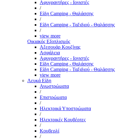
Αφυγραντήρες - Ιονιστές
/
Είδη Camping - Θαλάσσης
/
Είδη Camping - Ταξιδιού - Θαλάσσης
/
view more
Οικιακός Εξοπλισμός
Αξεσουάρ Κουζίνας
Ασφάλεια
Αφυγραντήρες - Ιονιστές
Είδη Camping - Θαλάσσης
Είδη Camping - Ταξιδιού - Θαλάσσης
view more
Λευκά Είδη
Ανωστρώματα
/
Επιστρώματα
/
Ηλεκτρικά Υποστρώματα
/
Ηλεκτρικές Κουβέρτες
/
Κουβερλί
/