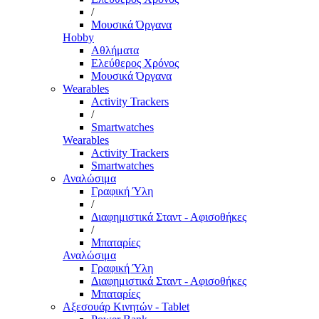
/
Μουσικά Όργανα
Hobby
Αθλήματα
Ελεύθερος Χρόνος
Μουσικά Όργανα
Wearables
Activity Trackers
/
Smartwatches
Wearables
Activity Trackers
Smartwatches
Αναλώσιμα
Γραφική Ύλη
/
Διαφημιστικά Σταντ - Αφισοθήκες
/
Μπαταρίες
Αναλώσιμα
Γραφική Ύλη
Διαφημιστικά Σταντ - Αφισοθήκες
Μπαταρίες
Αξεσουάρ Κινητών - Tablet