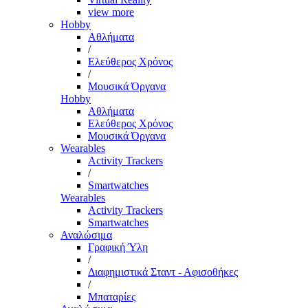
view more
Hobby
Αθλήματα
/
Ελεύθερος Χρόνος
/
Μουσικά Όργανα
Hobby
Αθλήματα
Ελεύθερος Χρόνος
Μουσικά Όργανα
Wearables
Activity Trackers
/
Smartwatches
Wearables
Activity Trackers
Smartwatches
Αναλώσιμα
Γραφική Ύλη
/
Διαφημιστικά Σταντ - Αφισοθήκες
/
Μπαταρίες