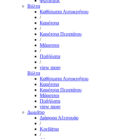
Φωτισμός
Βόλτα
Καθίσματα Αυτοκινήτου
/
Καρότσια
/
Καρότσια Περιπάτου
/
Μάρσιποι
/
Ποδήλατα
/
view more
Βόλτα
Καθίσματα Αυτοκινήτου
Καρότσια
Καρότσια Περιπάτου
Μάρσιποι
Ποδήλατα
view more
Δωμάτιο
Διάφορα Αξεσουάρ
/
Κρεβάτια
/