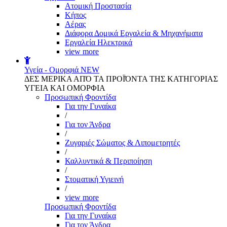
Aτομική Προστασία
Kήπος
Αέρας
Διάφορα Δομικά Εργαλεία & Μηχανήματα
Εργαλεία Ηλεκτρικά
view more
Υγεία - Ομορφιά
NEW
ΔΕΣ ΜΕΡΙΚΑ ΑΠΌ ΤΑ ΠΡΟΪΌΝΤΑ ΤΗΣ ΚΑΤΗΓΟΡΙΑΣ
ΥΓΕΙΑ ΚΑΙ ΟΜΟΡΦΙΑ
Προσωπική Φροντίδα
Για την Γυναίκα
/
Για τον Άνδρα
/
Ζυγαριές Σώματος & Λιπομετρητές
/
Καλλυντικά & Περιποίηση
/
Στοματική Υγιεινή
/
view more
Προσωπική Φροντίδα
Για την Γυναίκα
Για τον Άνδρα