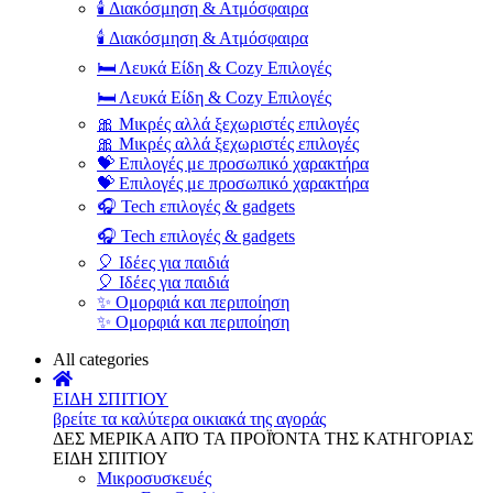
🕯️ Διακόσμηση & Ατμόσφαιρα
🕯️ Διακόσμηση & Ατμόσφαιρα
🛏️ Λευκά Είδη & Cozy Επιλογές
🛏️ Λευκά Είδη & Cozy Επιλογές
🎀 Μικρές αλλά ξεχωριστές επιλογές
🎀 Μικρές αλλά ξεχωριστές επιλογές
💝 Επιλογές με προσωπικό χαρακτήρα
💝 Επιλογές με προσωπικό χαρακτήρα
🎧 Tech επιλογές & gadgets
🎧 Tech επιλογές & gadgets
🎈 Ιδέες για παιδιά
🎈 Ιδέες για παιδιά
✨ Ομορφιά και περιποίηση
✨ Ομορφιά και περιποίηση
All categories
ΕΙΔΗ ΣΠΙΤΙΟΥ
βρείτε τα καλύτερα οικιακά της αγοράς
ΔΕΣ ΜΕΡΙΚΑ ΑΠΌ ΤΑ ΠΡΟΪΌΝΤΑ ΤΗΣ ΚΑΤΗΓΟΡΙΑΣ
ΕΙΔΗ ΣΠΙΤΙΟΥ
Μικροσυσκευές