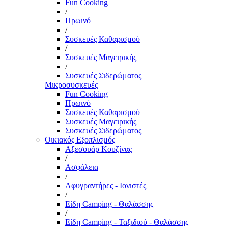
Fun Cooking
/
Πρωινό
/
Συσκευές Καθαρισμού
/
Συσκευές Μαγειρικής
/
Συσκευές Σιδερώματος
Μικροσυσκευές
Fun Cooking
Πρωινό
Συσκευές Καθαρισμού
Συσκευές Μαγειρικής
Συσκευές Σιδερώματος
Οικιακός Εξοπλισμός
Αξεσουάρ Κουζίνας
/
Ασφάλεια
/
Αφυγραντήρες - Ιονιστές
/
Είδη Camping - Θαλάσσης
/
Είδη Camping - Ταξιδιού - Θαλάσσης