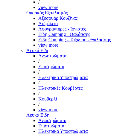
/
view more
Οικιακός Εξοπλισμός
Αξεσουάρ Κουζίνας
Ασφάλεια
Αφυγραντήρες - Ιονιστές
Είδη Camping - Θαλάσσης
Είδη Camping - Ταξιδιού - Θαλάσσης
view more
Λευκά Είδη
Ανωστρώματα
/
Επιστρώματα
/
Ηλεκτρικά Υποστρώματα
/
Ηλεκτρικές Κουβέρτες
/
Κουβερλί
/
view more
Λευκά Είδη
Ανωστρώματα
Επιστρώματα
Ηλεκτρικά Υποστρώματα