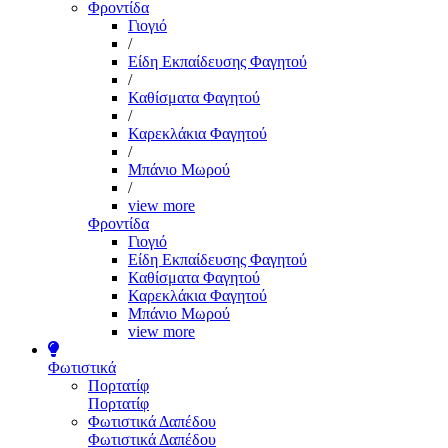
Φροντίδα
Γιογιό
/
Είδη Εκπαίδευσης Φαγητού
/
Καθίσματα Φαγητού
/
Καρεκλάκια Φαγητού
/
Μπάνιο Μωρού
/
view more
Φροντίδα
Γιογιό
Είδη Εκπαίδευσης Φαγητού
Καθίσματα Φαγητού
Καρεκλάκια Φαγητού
Μπάνιο Μωρού
view more
Φωτιστικά
Πορτατίφ
Πορτατίφ
Φωτιστικά Δαπέδου
Φωτιστικά Δαπέδου