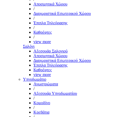
Αποσμητικά Χώρου
/
Διαχωριστικά Εσωτερικού Χώρου
/
Έπιπλα Τηλεόρασης
/
Καθρέφτες
/
view more
Σαλόνι
Αξεσουάρ Σαλονιού
Αποσμητικά Χώρου
Διαχωριστικά Εσωτερικού Χώρου
Έπιπλα Τηλεόρασης
Καθρέφτες
view more
Υπνοδωμάτιο
Ανωστρώματα
/
Αξεσουάρ Υπνοδωματίου
/
Κομοδίνο
/
Κρεβάτια
/