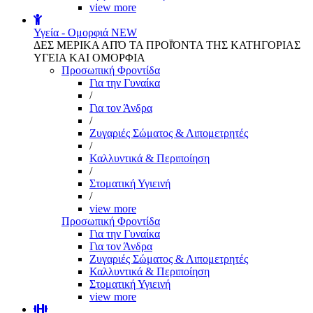
view more
Υγεία - Ομορφιά
NEW
ΔΕΣ ΜΕΡΙΚΑ ΑΠΌ ΤΑ ΠΡΟΪΌΝΤΑ ΤΗΣ ΚΑΤΗΓΟΡΙΑΣ
ΥΓΕΙΑ ΚΑΙ ΟΜΟΡΦΙΑ
Προσωπική Φροντίδα
Για την Γυναίκα
/
Για τον Άνδρα
/
Ζυγαριές Σώματος & Λιπομετρητές
/
Καλλυντικά & Περιποίηση
/
Στοματική Υγιεινή
/
view more
Προσωπική Φροντίδα
Για την Γυναίκα
Για τον Άνδρα
Ζυγαριές Σώματος & Λιπομετρητές
Καλλυντικά & Περιποίηση
Στοματική Υγιεινή
view more