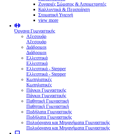
Ζυγαριές Σώματος & Λιπομετρητές
Καλλυντικά & Περιποίηση
Στοματική Υγιεινή
view more
Όργανα Γυμναστικής
Αξεσουάρ
Αξεσουάρ
Διάδρομοι
Διάδρομοι
Ελλειπτικά
Ελλειπτικά
Ελλειπτικά - Stepper
Ελλειπτικά - Stepper
Κωπηλατικές
Κωπηλατικές
Πάγκοι Γυμναστικής
Πάγκοι Γυμναστικής
Παθητική Γυμναστική
Παθητική Γυμναστική
Ποδήλατα Γυμναστικής
Ποδήλατα Γυμναστικής
Πολυόργανα και Μηχανήματα Γυμναστικής
Πολυόργανα και Μηχανήματα Γυμναστικής