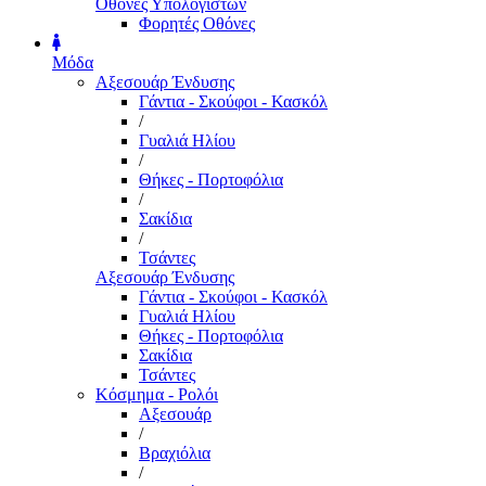
Οθόνες Υπολογιστών
Φορητές Οθόνες
Μόδα
Αξεσουάρ Ένδυσης
Γάντια - Σκούφοι - Κασκόλ
/
Γυαλιά Ηλίου
/
Θήκες - Πορτοφόλια
/
Σακίδια
/
Τσάντες
Αξεσουάρ Ένδυσης
Γάντια - Σκούφοι - Κασκόλ
Γυαλιά Ηλίου
Θήκες - Πορτοφόλια
Σακίδια
Τσάντες
Κόσμημα - Ρολόι
Αξεσουάρ
/
Βραχιόλια
/