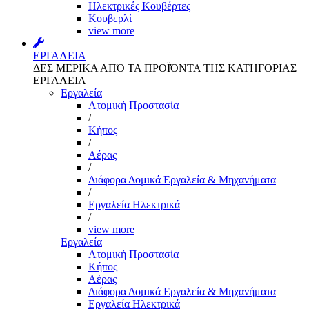
Ηλεκτρικές Κουβέρτες
Κουβερλί
view more
ΕΡΓΑΛΕΙΑ
ΔΕΣ ΜΕΡΙΚΑ ΑΠΌ ΤΑ ΠΡΟΪΌΝΤΑ ΤΗΣ ΚΑΤΗΓΟΡΙΑΣ
ΕΡΓΑΛΕΙΑ
Εργαλεία
Aτομική Προστασία
/
Kήπος
/
Αέρας
/
Διάφορα Δομικά Εργαλεία & Μηχανήματα
/
Εργαλεία Ηλεκτρικά
/
view more
Εργαλεία
Aτομική Προστασία
Kήπος
Αέρας
Διάφορα Δομικά Εργαλεία & Μηχανήματα
Εργαλεία Ηλεκτρικά