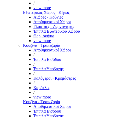
/
view more
Εξωτερικός Χώρος - Κήπος
Αιώρες - Κούνιες
Αποθηκευτικοί Χώροι
Γλάστρες - Ζαρντινιέρες
Έπιπλα Εξωτερικού Χώρου
Θερμοκήπια
view more
Κουζίνα - Τραπεζαρία
Αποθηκευτικοί Χώροι
/
Έπιπλα Εισόδου
/
Έπιπλα Υποδοχής
/
Καλόγεροι - Κρεμάστρες
/
Καρέκλες
/
view more
Κουζίνα - Τραπεζαρία
Αποθηκευτικοί Χώροι
Έπιπλα Εισόδου
Έπιπλα Υποδοχής