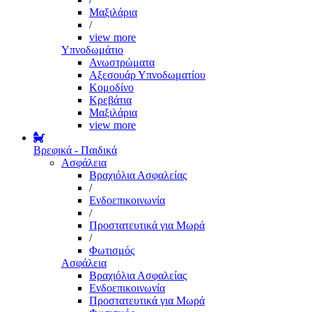
Μαξιλάρια
/
view more
Υπνοδωμάτιο
Ανωστρώματα
Αξεσουάρ Υπνοδωματίου
Κομοδίνο
Κρεβάτια
Μαξιλάρια
view more
Βρεφικά - Παιδικά
Ασφάλεια
Βραχιόλια Ασφαλείας
/
Ενδοεπικοινωνία
/
Προστατευτικά για Μωρά
/
Φωτισμός
Ασφάλεια
Βραχιόλια Ασφαλείας
Ενδοεπικοινωνία
Προστατευτικά για Μωρά