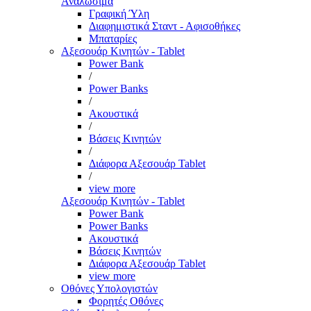
Αναλώσιμα
Γραφική Ύλη
Διαφημιστικά Σταντ - Αφισοθήκες
Μπαταρίες
Αξεσουάρ Κινητών - Tablet
Power Bank
/
Power Banks
/
Ακουστικά
/
Βάσεις Κινητών
/
Διάφορα Αξεσουάρ Tablet
/
view more
Αξεσουάρ Κινητών - Tablet
Power Bank
Power Banks
Ακουστικά
Βάσεις Κινητών
Διάφορα Αξεσουάρ Tablet
view more
Οθόνες Υπολογιστών
Φορητές Οθόνες