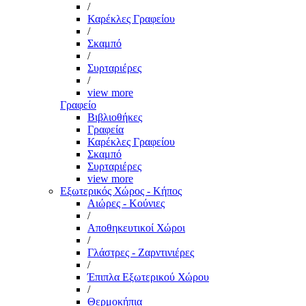
/
Καρέκλες Γραφείου
/
Σκαμπό
/
Συρταριέρες
/
view more
Γραφείο
Βιβλιοθήκες
Γραφεία
Καρέκλες Γραφείου
Σκαμπό
Συρταριέρες
view more
Εξωτερικός Χώρος - Κήπος
Αιώρες - Κούνιες
/
Αποθηκευτικοί Χώροι
/
Γλάστρες - Ζαρντινιέρες
/
Έπιπλα Εξωτερικού Χώρου
/
Θερμοκήπια