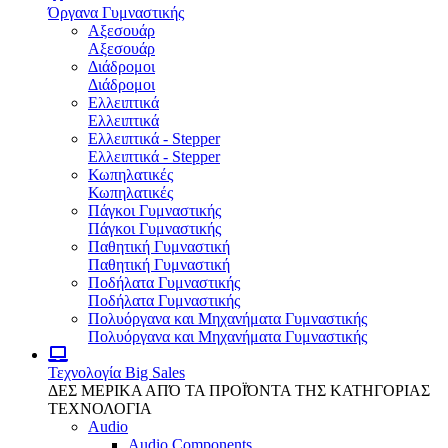
Όργανα Γυμναστικής
Αξεσουάρ
Αξεσουάρ
Διάδρομοι
Διάδρομοι
Ελλειπτικά
Ελλειπτικά
Ελλειπτικά - Stepper
Ελλειπτικά - Stepper
Κωπηλατικές
Κωπηλατικές
Πάγκοι Γυμναστικής
Πάγκοι Γυμναστικής
Παθητική Γυμναστική
Παθητική Γυμναστική
Ποδήλατα Γυμναστικής
Ποδήλατα Γυμναστικής
Πολυόργανα και Μηχανήματα Γυμναστικής
Πολυόργανα και Μηχανήματα Γυμναστικής
Τεχνολογία
Big Sales
ΔΕΣ ΜΕΡΙΚΑ ΑΠΌ ΤΑ ΠΡΟΪΌΝΤΑ ΤΗΣ ΚΑΤΗΓΟΡΙΑΣ
ΤΕΧΝΟΛΟΓΙΑ
Audio
Audio Components