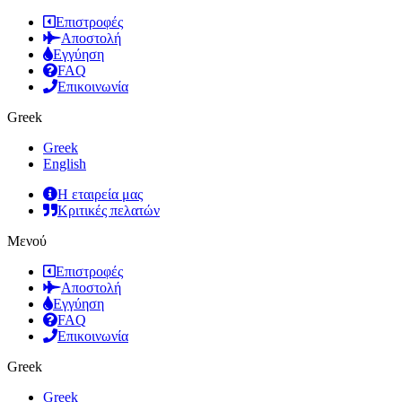
Επιστροφές
Αποστολή
Εγγύηση
FAQ
Επικοινωνία
Greek
Greek
English
Η εταιρεία μας
Κριτικές πελατών
Μενού
Επιστροφές
Αποστολή
Εγγύηση
FAQ
Επικοινωνία
Greek
Greek