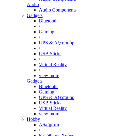
Audio
Audio Components
Gadgets
Bluetooth
/
Gaming
/
UPS & Αξεσουάρ
/
USB Sticks
/
Virtual Reality
/
view more
Gadgets
Bluetooth
Gaming
UPS & Αξεσουάρ
USB Sticks
Virtual Reality
view more
Hobby
Αθλήματα
/
Ελεύθερος Χρόνος