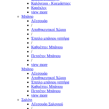
Καλόγεροι - Κρεμάστρες
Καρέκλες
view more
Μπάνιο
Αξεσουάρ
/
Αποθηκευτικοί Χώροι
/
Έπιπλο μπάνιου νιπτήρα
/
Καθρέπτες Μπάνιου
/
Πετσέτες Μπάνιου
/
view more
Μπάνιο
Αξεσουάρ
Αποθηκευτικοί Χώροι
Έπιπλο μπάνιου νιπτήρα
Καθρέπτες Μπάνιου
Πετσέτες Μπάνιου
view more
Σαλόνι
Αξεσουάρ Σαλονιού
/