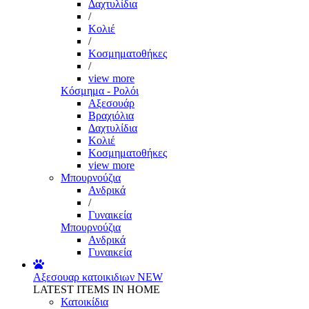
Δαχτυλίδια
/
Κολιέ
/
Κοσμηματοθήκες
/
view more
Κόσμημα - Ρολόι
Αξεσουάρ
Βραχιόλια
Δαχτυλίδια
Κολιέ
Κοσμηματοθήκες
view more
Μπουρνούζια
Ανδρικά
/
Γυναικεία
Μπουρνούζια
Ανδρικά
Γυναικεία
Αξεσουαρ κατοικιδιων
NEW
LATEST ITEMS IN HOME
Κατοικίδια