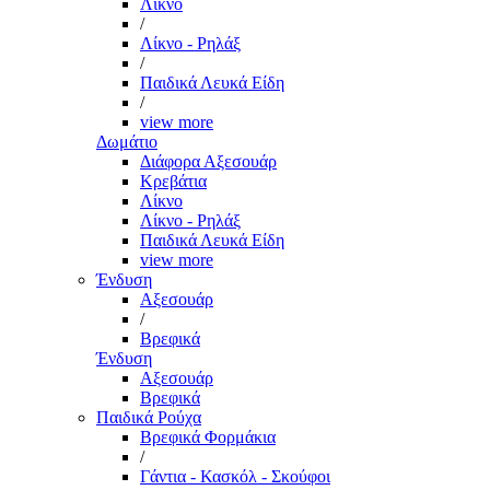
Λίκνο
/
Λίκνο - Ρηλάξ
/
Παιδικά Λευκά Είδη
/
view more
Δωμάτιο
Διάφορα Αξεσουάρ
Κρεβάτια
Λίκνο
Λίκνο - Ρηλάξ
Παιδικά Λευκά Είδη
view more
Ένδυση
Αξεσουάρ
/
Βρεφικά
Ένδυση
Αξεσουάρ
Βρεφικά
Παιδικά Ρούχα
Βρεφικά Φορμάκια
/
Γάντια - Κασκόλ - Σκούφοι