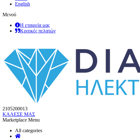
English
Μενού
Η εταιρεία μας
Κριτικές πελατών
2105200013
ΚΑΛΕΣΕ ΜΑΣ
Marketplace Menu
All categories