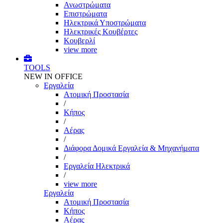
Ανωστρώματα
Επιστρώματα
Ηλεκτρικά Υποστρώματα
Ηλεκτρικές Κουβέρτες
Κουβερλί
view more
TOOLS
NEW IN OFFICE
Εργαλεία
Aτομική Προστασία
/
Kήπος
/
Αέρας
/
Διάφορα Δομικά Εργαλεία & Μηχανήματα
/
Εργαλεία Ηλεκτρικά
/
view more
Εργαλεία
Aτομική Προστασία
Kήπος
Αέρας