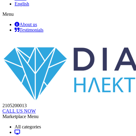
English
Menu
About us
Testimonials
2105200013
CALL US NOW
Marketplace Menu
All categories