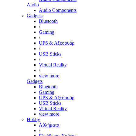
Audio
Audio Components
Gadgets
Bluetooth
/
Gaming
/
UPS & Αξεσουάρ
/
USB Sticks
/
Virtual Reality
/
view more
Gadgets
Bluetooth
Gaming
UPS & Αξεσουάρ
USB Sticks
Virtual Reality
view more
Hobby
Αθλήματα
/
Ελεύθερος Χρόνος