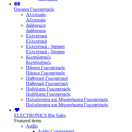
Όργανα Γυμναστικής
Αξεσουάρ
Αξεσουάρ
Διάδρομοι
Διάδρομοι
Ελλειπτικά
Ελλειπτικά
Ελλειπτικά - Stepper
Ελλειπτικά - Stepper
Κωπηλατικές
Κωπηλατικές
Πάγκοι Γυμναστικής
Πάγκοι Γυμναστικής
Παθητική Γυμναστική
Παθητική Γυμναστική
Ποδήλατα Γυμναστικής
Ποδήλατα Γυμναστικής
Πολυόργανα και Μηχανήματα Γυμναστικής
Πολυόργανα και Μηχανήματα Γυμναστικής
ELECTRONICS
Big Sales
Featured items
Audio
Audio Components