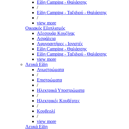
Είδη Camping - Θαλάσσης
/
Είδη Camping - Ταξιδιού - Θαλάσσης
/
view more
Οικιακός Εξοπλισμός
Αξεσουάρ Κουζίνας
Ασφάλεια
Αφυγραντήρες - Ιονιστές
Είδη Camping - Θαλάσσης
Είδη Camping - Ταξιδιού - Θαλάσσης
view more
Λευκά Είδη
Ανωστρώματα
/
Επιστρώματα
/
Ηλεκτρικά Υποστρώματα
/
Ηλεκτρικές Κουβέρτες
/
Κουβερλί
/
view more
Λευκά Είδη