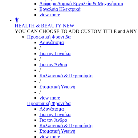
Διάφορα Δομικά Εργαλεία & Μηχανήματα
Εργαλεία Ηλεκτρικά
view more
HEALTH & BEAUTY
NEW
YOU CAN CHOOSE TO ADD CUSTOM TITLE and AN
Προσωπική Φροντίδα
Αδυνάτισμα
/
Για την Γυναίκα
/
Για τον Άνδρα
/
Καλλυντικά & Περιποίηση
/
Στοματική Υγιεινή
/
view more
Προσωπική Φροντίδα
Αδυνάτισμα
Για την Γυναίκα
Για τον Άνδρα
Καλλυντικά & Περιποίηση
Στοματική Υγιεινή
view more