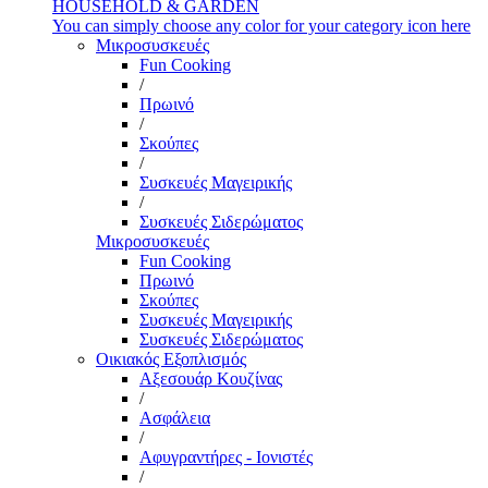
HOUSEHOLD & GARDEN
You can simply choose any color for your category icon here
Μικροσυσκευές
Fun Cooking
/
Πρωινό
/
Σκούπες
/
Συσκευές Μαγειρικής
/
Συσκευές Σιδερώματος
Μικροσυσκευές
Fun Cooking
Πρωινό
Σκούπες
Συσκευές Μαγειρικής
Συσκευές Σιδερώματος
Οικιακός Εξοπλισμός
Αξεσουάρ Κουζίνας
/
Ασφάλεια
/
Αφυγραντήρες - Ιονιστές
/