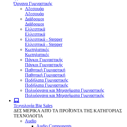
Όργανα Γυμναστικής
Αξεσουάρ
Αξεσουάρ
Διάδρομοι
Διάδρομοι
Ελλειπτικά
Ελλειπτικά
Ελλειπτικά - Stepper
Ελλειπτικά - Stepper
Κωπηλατικές
Κωπηλατικές
Πάγκοι Γυμναστικής
Πάγκοι Γυμναστικής
Παθητική Γυμναστική
Παθητική Γυμναστική
Ποδήλατα Γυμναστικής
Ποδήλατα Γυμναστικής
Πολυόργανα και Μηχανήματα Γυμναστικής
Πολυόργανα και Μηχανήματα Γυμναστικής
Τεχνολογία
Big Sales
ΔΕΣ ΜΕΡΙΚΑ ΑΠΌ ΤΑ ΠΡΟΪΌΝΤΑ ΤΗΣ ΚΑΤΗΓΟΡΙΑΣ
ΤΕΧΝΟΛΟΓΙΑ
Audio
Audio Components