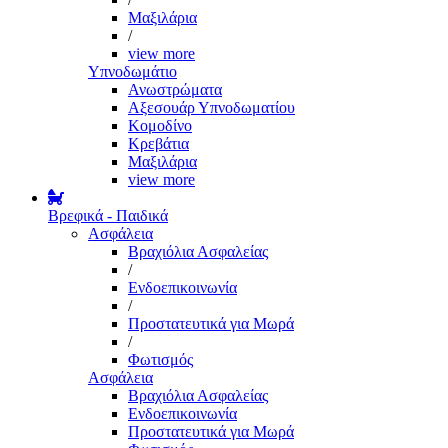
Μαξιλάρια
/
view more
Υπνοδωμάτιο
Ανωστρώματα
Αξεσουάρ Υπνοδωματίου
Κομοδίνο
Κρεβάτια
Μαξιλάρια
view more
Βρεφικά - Παιδικά
Ασφάλεια
Βραχιόλια Ασφαλείας
/
Ενδοεπικοινωνία
/
Προστατευτικά για Μωρά
/
Φωτισμός
Ασφάλεια
Βραχιόλια Ασφαλείας
Ενδοεπικοινωνία
Προστατευτικά για Μωρά