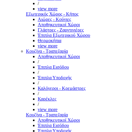
/
view more
Εξωτερικός Χώρος - Κήπος
Αιώρες - Κούνιες
Αποθηκευτικοί Χώροι
Γλάστρες - Ζαρντινιέρες
Έπιπλα Εξωτερικού Χώρου
Θερμοκήπια
view more
Κουζίνα - Τραπεζαρία
Αποθηκευτικοί Χώροι
/
Έπιπλα Εισόδου
/
Έπιπλα Υποδοχής
/
Καλόγεροι - Κρεμάστρες
/
Καρέκλες
/
view more
Κουζίνα - Τραπεζαρία
Αποθηκευτικοί Χώροι
Έπιπλα Εισόδου
Έπιπλα Υποδοχής