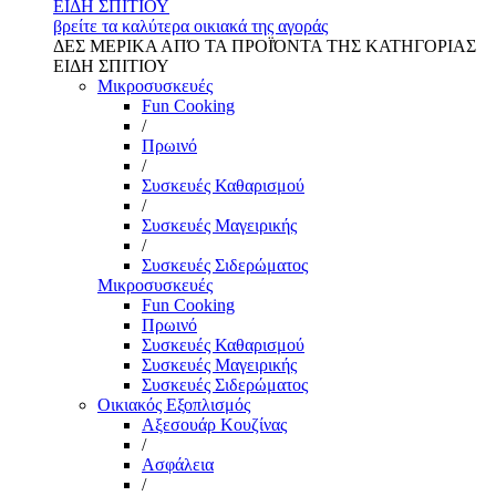
ΕΙΔΗ ΣΠΙΤΙΟΥ
βρείτε τα καλύτερα οικιακά της αγοράς
ΔΕΣ ΜΕΡΙΚΑ ΑΠΌ ΤΑ ΠΡΟΪΌΝΤΑ ΤΗΣ ΚΑΤΗΓΟΡΙΑΣ
ΕΙΔΗ ΣΠΙΤΙΟΥ
Μικροσυσκευές
Fun Cooking
/
Πρωινό
/
Συσκευές Καθαρισμού
/
Συσκευές Μαγειρικής
/
Συσκευές Σιδερώματος
Μικροσυσκευές
Fun Cooking
Πρωινό
Συσκευές Καθαρισμού
Συσκευές Μαγειρικής
Συσκευές Σιδερώματος
Οικιακός Εξοπλισμός
Αξεσουάρ Κουζίνας
/
Ασφάλεια
/