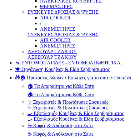
ΗΛΕΚΤΡΙΚΕΣ ΚΟΥΒΕΡΤΕΣ
ΘΕΡΜΑΣΤΡΕΣ
ΣΥΣΚΕΥΕΣ ΔΡΟΣΙΑΣ & ΨΥΞΗΣ
AIR COOLER
/
ΑΝΕΜΙΣΤΗΡΕΣ
ΣΥΣΚΕΥΕΣ ΔΡΟΣΙΑΣ & ΨΥΞΗΣ
AIR COOLER
ΑΝΕΜΙΣΤΗΡΕΣ
ΑΞΕΣΟΥΑΡ ΤΖΑΚΙΟΥ
ΑΞΕΣΟΥΑΡ ΤΖΑΚΙΟΥ
🦟 ΕΝΤΟΜΟΠΑΓΙΔΕΣ - ΕΝΤΟΜΟΑΠΩΘΗΤΙΚΑ
🍽️ Οργάνωση Κουζίνας & Είδη Σερβιρίσματος
🎁🏠 Προτάσεις δώρων • Επιλογές για το σπίτι • Για σένα
🏠 Τα Απαραίτητα για Κάθε Σπίτι
🏠 Τα Απαραίτητα για Κάθε Σπίτι
✨ Ξεχωριστές & Πρωτότυπες Συσκευές
✨ Ξεχωριστές & Πρωτότυπες Συσκευές
🍳 Εξοπλισμός Κουζίνας & Είδη Σερβιρίσματος
🍳 Εξοπλισμός Κουζίνας & Είδη Σερβιρίσματος
☕ Καφές & Απόλαυση στο Σπίτι
☕ Καφές & Απόλαυση στο Σπίτι