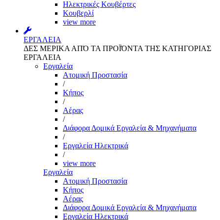
Ηλεκτρικές Κουβέρτες
Κουβερλί
view more
ΕΡΓΑΛΕΙΑ
ΔΕΣ ΜΕΡΙΚΑ ΑΠΌ ΤΑ ΠΡΟΪΌΝΤΑ ΤΗΣ ΚΑΤΗΓΟΡΙΑΣ
ΕΡΓΑΛΕΙΑ
Εργαλεία
Aτομική Προστασία
/
Kήπος
/
Αέρας
/
Διάφορα Δομικά Εργαλεία & Μηχανήματα
/
Εργαλεία Ηλεκτρικά
/
view more
Εργαλεία
Aτομική Προστασία
Kήπος
Αέρας
Διάφορα Δομικά Εργαλεία & Μηχανήματα
Εργαλεία Ηλεκτρικά