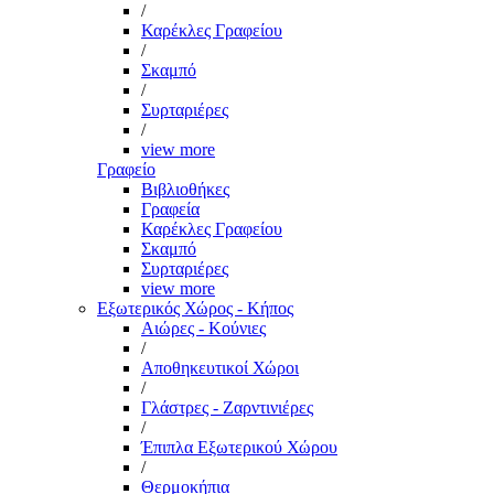
/
Καρέκλες Γραφείου
/
Σκαμπό
/
Συρταριέρες
/
view more
Γραφείο
Βιβλιοθήκες
Γραφεία
Καρέκλες Γραφείου
Σκαμπό
Συρταριέρες
view more
Εξωτερικός Χώρος - Κήπος
Αιώρες - Κούνιες
/
Αποθηκευτικοί Χώροι
/
Γλάστρες - Ζαρντινιέρες
/
Έπιπλα Εξωτερικού Χώρου
/
Θερμοκήπια