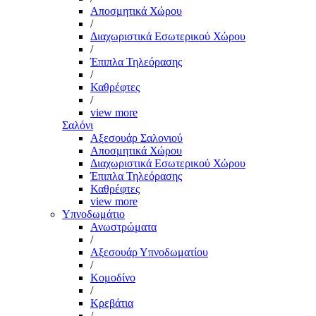
Αποσμητικά Χώρου
/
Διαχωριστικά Εσωτερικού Χώρου
/
Έπιπλα Τηλεόρασης
/
Καθρέφτες
/
view more
Σαλόνι
Αξεσουάρ Σαλονιού
Αποσμητικά Χώρου
Διαχωριστικά Εσωτερικού Χώρου
Έπιπλα Τηλεόρασης
Καθρέφτες
view more
Υπνοδωμάτιο
Ανωστρώματα
/
Αξεσουάρ Υπνοδωματίου
/
Κομοδίνο
/
Κρεβάτια
/