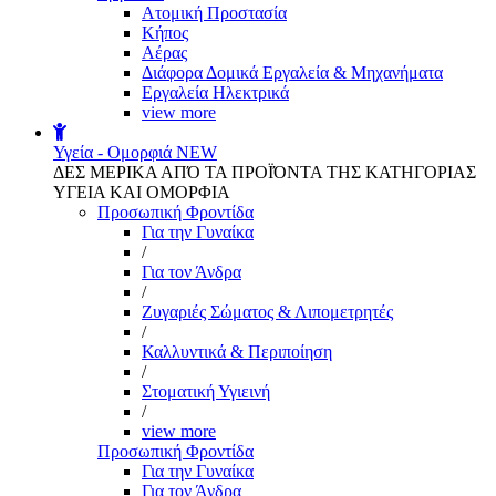
Aτομική Προστασία
Kήπος
Αέρας
Διάφορα Δομικά Εργαλεία & Μηχανήματα
Εργαλεία Ηλεκτρικά
view more
Υγεία - Ομορφιά
NEW
ΔΕΣ ΜΕΡΙΚΑ ΑΠΌ ΤΑ ΠΡΟΪΌΝΤΑ ΤΗΣ ΚΑΤΗΓΟΡΙΑΣ
ΥΓΕΙΑ ΚΑΙ ΟΜΟΡΦΙΑ
Προσωπική Φροντίδα
Για την Γυναίκα
/
Για τον Άνδρα
/
Ζυγαριές Σώματος & Λιπομετρητές
/
Καλλυντικά & Περιποίηση
/
Στοματική Υγιεινή
/
view more
Προσωπική Φροντίδα
Για την Γυναίκα
Για τον Άνδρα