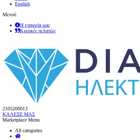
English
Μενού
Η εταιρεία μας
Κριτικές πελατών
2105200013
ΚΑΛΕΣΕ ΜΑΣ
Marketplace Menu
All categories