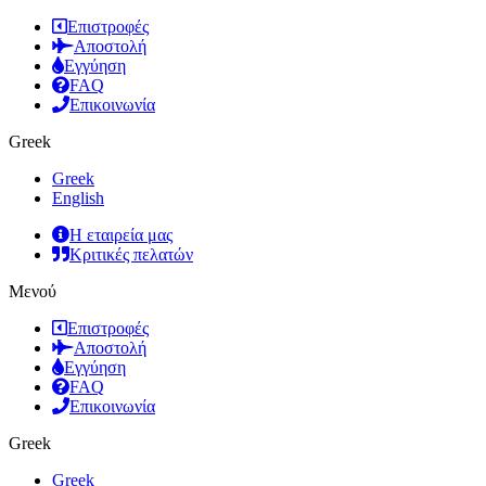
Επιστροφές
Αποστολή
Εγγύηση
FAQ
Επικοινωνία
Greek
Greek
English
Η εταιρεία μας
Κριτικές πελατών
Μενού
Επιστροφές
Αποστολή
Εγγύηση
FAQ
Επικοινωνία
Greek
Greek