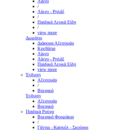
Λίκνο
/
Λίκνο - Ρηλάξ
/
Παιδικά Λευκά Είδη
/
view more
Δωμάτιο
Διάφορα Αξεσουάρ
Κρεβάτια
Λίκνο
Λίκνο - Ρηλάξ
Παιδικά Λευκά Είδη
view more
Ένδυση
Αξεσουάρ
/
Βρεφικά
Ένδυση
Αξεσουάρ
Βρεφικά
Παιδικά Ρούχα
Βρεφικά Φορμάκια
/
Γάντια - Κασκόλ - Σκούφοι