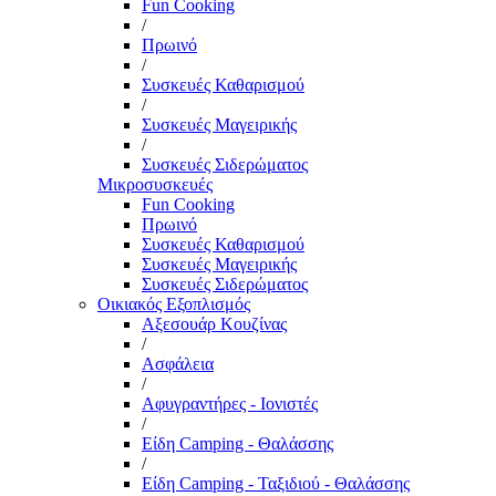
Fun Cooking
/
Πρωινό
/
Συσκευές Καθαρισμού
/
Συσκευές Μαγειρικής
/
Συσκευές Σιδερώματος
Μικροσυσκευές
Fun Cooking
Πρωινό
Συσκευές Καθαρισμού
Συσκευές Μαγειρικής
Συσκευές Σιδερώματος
Οικιακός Εξοπλισμός
Αξεσουάρ Κουζίνας
/
Ασφάλεια
/
Αφυγραντήρες - Ιονιστές
/
Είδη Camping - Θαλάσσης
/
Είδη Camping - Ταξιδιού - Θαλάσσης