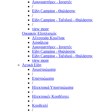
Αφυγραντήρες - Ιονιστές
/
Είδη Camping - Θαλάσσης
/
Είδη Camping - Ταξιδιού - Θαλάσσης
/
view more
Οικιακός Εξοπλισμός
Αξεσουάρ Κουζίνας
Ασφάλεια
Αφυγραντήρες - Ιονιστές
Είδη Camping - Θαλάσσης
Είδη Camping - Ταξιδιού - Θαλάσσης
view more
Λευκά Είδη
Ανωστρώματα
/
Επιστρώματα
/
Ηλεκτρικά Υποστρώματα
/
Ηλεκτρικές Κουβέρτες
/
Κουβερλί
/