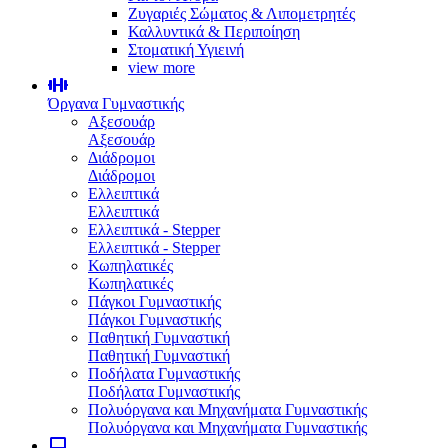
Ζυγαριές Σώματος & Λιπομετρητές
Καλλυντικά & Περιποίηση
Στοματική Υγιεινή
view more
Όργανα Γυμναστικής
Αξεσουάρ
Αξεσουάρ
Διάδρομοι
Διάδρομοι
Ελλειπτικά
Ελλειπτικά
Ελλειπτικά - Stepper
Ελλειπτικά - Stepper
Κωπηλατικές
Κωπηλατικές
Πάγκοι Γυμναστικής
Πάγκοι Γυμναστικής
Παθητική Γυμναστική
Παθητική Γυμναστική
Ποδήλατα Γυμναστικής
Ποδήλατα Γυμναστικής
Πολυόργανα και Μηχανήματα Γυμναστικής
Πολυόργανα και Μηχανήματα Γυμναστικής