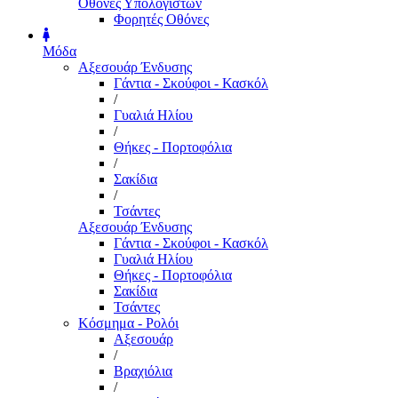
Οθόνες Υπολογιστών
Φορητές Οθόνες
Μόδα
Αξεσουάρ Ένδυσης
Γάντια - Σκούφοι - Κασκόλ
/
Γυαλιά Ηλίου
/
Θήκες - Πορτοφόλια
/
Σακίδια
/
Τσάντες
Αξεσουάρ Ένδυσης
Γάντια - Σκούφοι - Κασκόλ
Γυαλιά Ηλίου
Θήκες - Πορτοφόλια
Σακίδια
Τσάντες
Κόσμημα - Ρολόι
Αξεσουάρ
/
Βραχιόλια
/