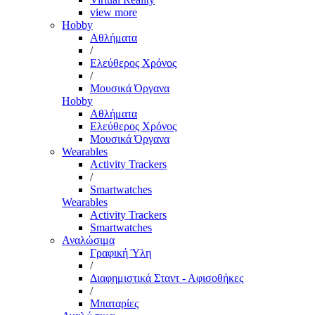
view more
Hobby
Αθλήματα
/
Ελεύθερος Χρόνος
/
Μουσικά Όργανα
Hobby
Αθλήματα
Ελεύθερος Χρόνος
Μουσικά Όργανα
Wearables
Activity Trackers
/
Smartwatches
Wearables
Activity Trackers
Smartwatches
Αναλώσιμα
Γραφική Ύλη
/
Διαφημιστικά Σταντ - Αφισοθήκες
/
Μπαταρίες