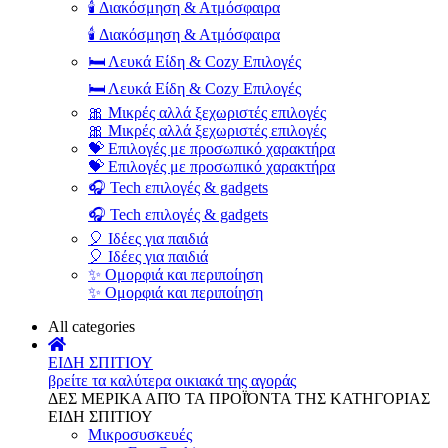
🕯️ Διακόσμηση & Ατμόσφαιρα
🕯️ Διακόσμηση & Ατμόσφαιρα
🛏️ Λευκά Είδη & Cozy Επιλογές
🛏️ Λευκά Είδη & Cozy Επιλογές
🎀 Μικρές αλλά ξεχωριστές επιλογές
🎀 Μικρές αλλά ξεχωριστές επιλογές
💝 Επιλογές με προσωπικό χαρακτήρα
💝 Επιλογές με προσωπικό χαρακτήρα
🎧 Tech επιλογές & gadgets
🎧 Tech επιλογές & gadgets
🎈 Ιδέες για παιδιά
🎈 Ιδέες για παιδιά
✨ Ομορφιά και περιποίηση
✨ Ομορφιά και περιποίηση
All categories
ΕΙΔΗ ΣΠΙΤΙΟΥ
βρείτε τα καλύτερα οικιακά της αγοράς
ΔΕΣ ΜΕΡΙΚΑ ΑΠΌ ΤΑ ΠΡΟΪΌΝΤΑ ΤΗΣ ΚΑΤΗΓΟΡΙΑΣ
ΕΙΔΗ ΣΠΙΤΙΟΥ
Μικροσυσκευές