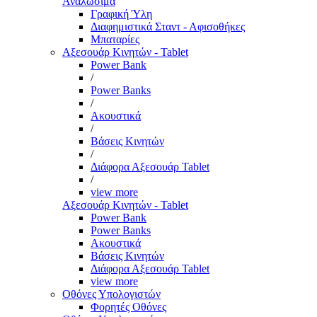
Αναλώσιμα
Γραφική Ύλη
Διαφημιστικά Σταντ - Αφισοθήκες
Μπαταρίες
Αξεσουάρ Κινητών - Tablet
Power Bank
/
Power Banks
/
Ακουστικά
/
Βάσεις Κινητών
/
Διάφορα Αξεσουάρ Tablet
/
view more
Αξεσουάρ Κινητών - Tablet
Power Bank
Power Banks
Ακουστικά
Βάσεις Κινητών
Διάφορα Αξεσουάρ Tablet
view more
Οθόνες Υπολογιστών
Φορητές Οθόνες