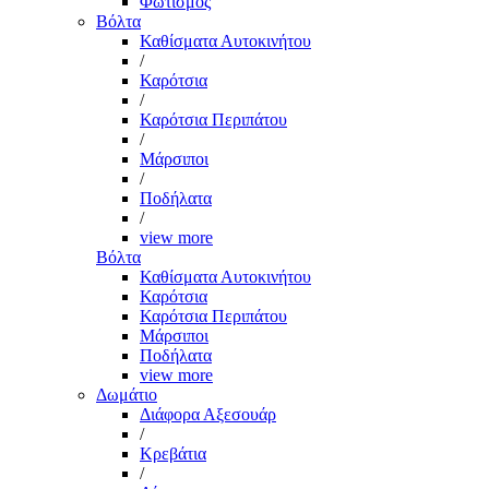
Φωτισμός
Βόλτα
Καθίσματα Αυτοκινήτου
/
Καρότσια
/
Καρότσια Περιπάτου
/
Μάρσιποι
/
Ποδήλατα
/
view more
Βόλτα
Καθίσματα Αυτοκινήτου
Καρότσια
Καρότσια Περιπάτου
Μάρσιποι
Ποδήλατα
view more
Δωμάτιο
Διάφορα Αξεσουάρ
/
Κρεβάτια
/