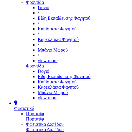
Φροντίδα
Γιογιό
/
Είδη Εκπαίδευσης Φαγητού
/
Καθίσματα Φαγητού
/
Καρεκλάκια Φαγητού
/
Μπάνιο Μωρού
/
view more
Φροντίδα
Γιογιό
Είδη Εκπαίδευσης Φαγητού
Καθίσματα Φαγητού
Καρεκλάκια Φαγητού
Μπάνιο Μωρού
view more
Φωτιστικά
Πορτατίφ
Πορτατίφ
Φωτιστικά Δαπέδου
Φωτιστικά Δαπέδου