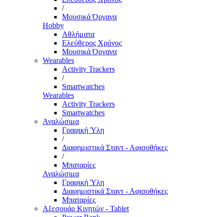
/
Μουσικά Όργανα
Hobby
Αθλήματα
Ελεύθερος Χρόνος
Μουσικά Όργανα
Wearables
Activity Trackers
/
Smartwatches
Wearables
Activity Trackers
Smartwatches
Αναλώσιμα
Γραφική Ύλη
/
Διαφημιστικά Σταντ - Αφισοθήκες
/
Μπαταρίες
Αναλώσιμα
Γραφική Ύλη
Διαφημιστικά Σταντ - Αφισοθήκες
Μπαταρίες
Αξεσουάρ Κινητών - Tablet