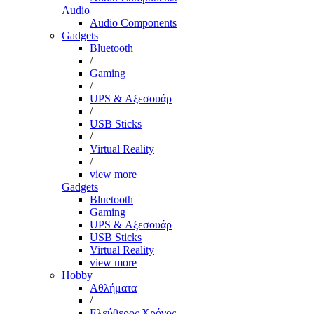
Audio
Audio Components
Gadgets
Bluetooth
/
Gaming
/
UPS & Αξεσουάρ
/
USB Sticks
/
Virtual Reality
/
view more
Gadgets
Bluetooth
Gaming
UPS & Αξεσουάρ
USB Sticks
Virtual Reality
view more
Hobby
Αθλήματα
/
Ελεύθερος Χρόνος