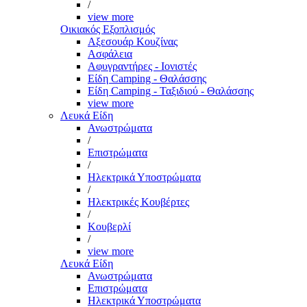
/
view more
Οικιακός Εξοπλισμός
Αξεσουάρ Κουζίνας
Ασφάλεια
Αφυγραντήρες - Ιονιστές
Είδη Camping - Θαλάσσης
Είδη Camping - Ταξιδιού - Θαλάσσης
view more
Λευκά Είδη
Ανωστρώματα
/
Επιστρώματα
/
Ηλεκτρικά Υποστρώματα
/
Ηλεκτρικές Κουβέρτες
/
Κουβερλί
/
view more
Λευκά Είδη
Ανωστρώματα
Επιστρώματα
Ηλεκτρικά Υποστρώματα