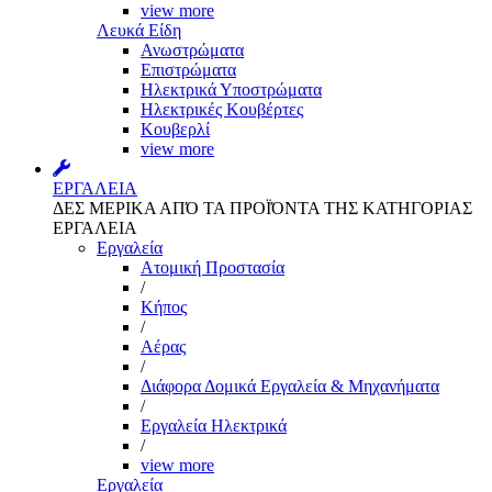
view more
Λευκά Είδη
Ανωστρώματα
Επιστρώματα
Ηλεκτρικά Υποστρώματα
Ηλεκτρικές Κουβέρτες
Κουβερλί
view more
ΕΡΓΑΛΕΙΑ
ΔΕΣ ΜΕΡΙΚΑ ΑΠΌ ΤΑ ΠΡΟΪΌΝΤΑ ΤΗΣ ΚΑΤΗΓΟΡΙΑΣ
ΕΡΓΑΛΕΙΑ
Εργαλεία
Aτομική Προστασία
/
Kήπος
/
Αέρας
/
Διάφορα Δομικά Εργαλεία & Μηχανήματα
/
Εργαλεία Ηλεκτρικά
/
view more
Εργαλεία