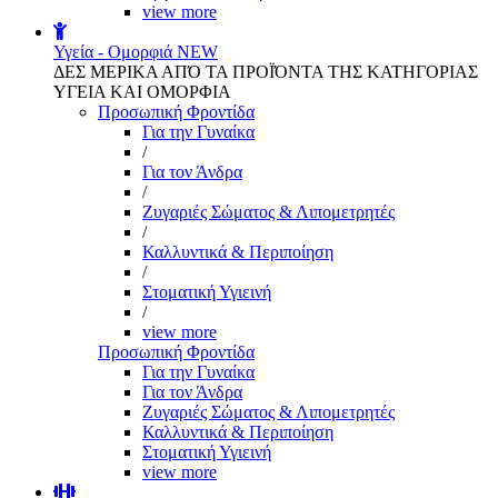
view more
Υγεία - Ομορφιά
NEW
ΔΕΣ ΜΕΡΙΚΑ ΑΠΌ ΤΑ ΠΡΟΪΌΝΤΑ ΤΗΣ ΚΑΤΗΓΟΡΙΑΣ
ΥΓΕΙΑ ΚΑΙ ΟΜΟΡΦΙΑ
Προσωπική Φροντίδα
Για την Γυναίκα
/
Για τον Άνδρα
/
Ζυγαριές Σώματος & Λιπομετρητές
/
Καλλυντικά & Περιποίηση
/
Στοματική Υγιεινή
/
view more
Προσωπική Φροντίδα
Για την Γυναίκα
Για τον Άνδρα
Ζυγαριές Σώματος & Λιπομετρητές
Καλλυντικά & Περιποίηση
Στοματική Υγιεινή
view more