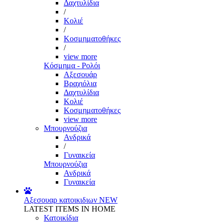
Δαχτυλίδια
/
Κολιέ
/
Κοσμηματοθήκες
/
view more
Κόσμημα - Ρολόι
Αξεσουάρ
Βραχιόλια
Δαχτυλίδια
Κολιέ
Κοσμηματοθήκες
view more
Μπουρνούζια
Ανδρικά
/
Γυναικεία
Μπουρνούζια
Ανδρικά
Γυναικεία
Αξεσουαρ κατοικιδιων
NEW
LATEST ITEMS IN HOME
Κατοικίδια