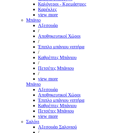
Καλόγεροι - Κρεμάστρες
Καρέκλες
view more
Μπάνιο
Αξεσουάρ
/
Αποθηκευτικοί Χώροι
/
Έπιπλο μπάνιου νιπτήρα
/
Καθρέπτες Μπάνιου
/
Πετσέτες Μπάνιου
/
view more
Μπάνιο
Αξεσουάρ
Αποθηκευτικοί Χώροι
Έπιπλο μπάνιου νιπτήρα
Καθρέπτες Μπάνιου
Πετσέτες Μπάνιου
view more
Σαλόνι
Αξεσουάρ Σαλονιού
/