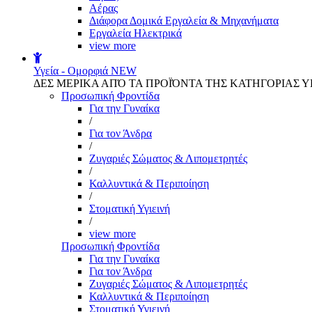
Αέρας
Διάφορα Δομικά Εργαλεία & Μηχανήματα
Εργαλεία Ηλεκτρικά
view more
Υγεία - Ομορφιά
NEW
ΔΕΣ ΜΕΡΙΚΑ ΑΠΌ ΤΑ ΠΡΟΪΌΝΤΑ ΤΗΣ ΚΑΤΗΓΟΡΙΑΣ Υ
Προσωπική Φροντίδα
Για την Γυναίκα
/
Για τον Άνδρα
/
Ζυγαριές Σώματος & Λιπομετρητές
/
Καλλυντικά & Περιποίηση
/
Στοματική Υγιεινή
/
view more
Προσωπική Φροντίδα
Για την Γυναίκα
Για τον Άνδρα
Ζυγαριές Σώματος & Λιπομετρητές
Καλλυντικά & Περιποίηση
Στοματική Υγιεινή