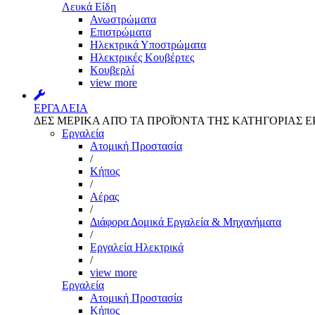
Λευκά Είδη
Ανωστρώματα
Επιστρώματα
Ηλεκτρικά Υποστρώματα
Ηλεκτρικές Κουβέρτες
Κουβερλί
view more
ΕΡΓΑΛΕΙΑ
ΔΕΣ ΜΕΡΙΚΑ ΑΠΌ ΤΑ ΠΡΟΪΌΝΤΑ ΤΗΣ ΚΑΤΗΓΟΡΙΑΣ Ε
Εργαλεία
Aτομική Προστασία
/
Kήπος
/
Αέρας
/
Διάφορα Δομικά Εργαλεία & Μηχανήματα
/
Εργαλεία Ηλεκτρικά
/
view more
Εργαλεία
Aτομική Προστασία
Kήπος