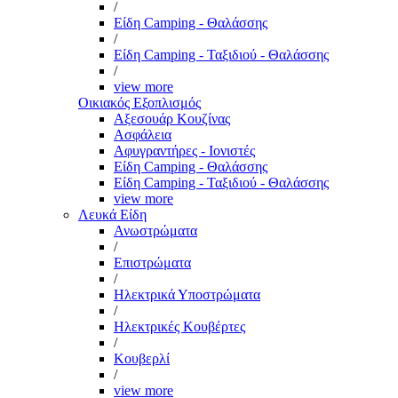
/
Είδη Camping - Θαλάσσης
/
Είδη Camping - Ταξιδιού - Θαλάσσης
/
view more
Οικιακός Εξοπλισμός
Αξεσουάρ Κουζίνας
Ασφάλεια
Αφυγραντήρες - Ιονιστές
Είδη Camping - Θαλάσσης
Είδη Camping - Ταξιδιού - Θαλάσσης
view more
Λευκά Είδη
Ανωστρώματα
/
Επιστρώματα
/
Ηλεκτρικά Υποστρώματα
/
Ηλεκτρικές Κουβέρτες
/
Κουβερλί
/
view more