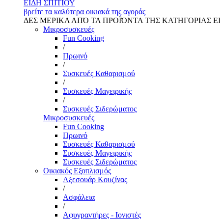
ΕΙΔΗ ΣΠΙΤΙΟΥ
βρείτε τα καλύτερα οικιακά της αγοράς
ΔΕΣ ΜΕΡΙΚΑ ΑΠΌ ΤΑ ΠΡΟΪΌΝΤΑ ΤΗΣ ΚΑΤΗΓΟΡΙΑΣ Ε
Μικροσυσκευές
Fun Cooking
/
Πρωινό
/
Συσκευές Καθαρισμού
/
Συσκευές Μαγειρικής
/
Συσκευές Σιδερώματος
Μικροσυσκευές
Fun Cooking
Πρωινό
Συσκευές Καθαρισμού
Συσκευές Μαγειρικής
Συσκευές Σιδερώματος
Οικιακός Εξοπλισμός
Αξεσουάρ Κουζίνας
/
Ασφάλεια
/
Αφυγραντήρες - Ιονιστές