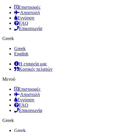
Επιστροφές
Αποστολή
Εγγύηση
FAQ
Επικοινωνία
Greek
Greek
English
Η εταιρεία μας
Κριτικές πελατών
Μενού
Επιστροφές
Αποστολή
Εγγύηση
FAQ
Επικοινωνία
Greek
Greek