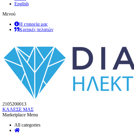
English
Μενού
Η εταιρεία μας
Κριτικές πελατών
2105200013
ΚΑΛΕΣΕ ΜΑΣ
Marketplace Menu
All categories