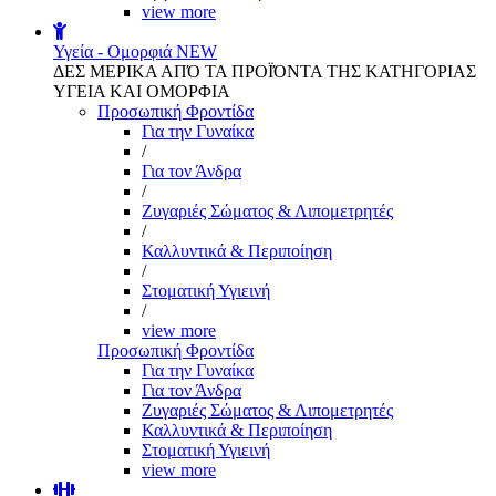
view more
Υγεία - Ομορφιά
NEW
ΔΕΣ ΜΕΡΙΚΑ ΑΠΌ ΤΑ ΠΡΟΪΌΝΤΑ ΤΗΣ ΚΑΤΗΓΟΡΙΑΣ
ΥΓΕΙΑ ΚΑΙ ΟΜΟΡΦΙΑ
Προσωπική Φροντίδα
Για την Γυναίκα
/
Για τον Άνδρα
/
Ζυγαριές Σώματος & Λιπομετρητές
/
Καλλυντικά & Περιποίηση
/
Στοματική Υγιεινή
/
view more
Προσωπική Φροντίδα
Για την Γυναίκα
Για τον Άνδρα
Ζυγαριές Σώματος & Λιπομετρητές
Καλλυντικά & Περιποίηση
Στοματική Υγιεινή
view more