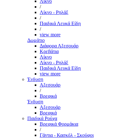
Λίκνο
/
Λίκνο - Ρηλάξ
/
Παιδικά Λευκά Είδη
/
view more
Δωμάτιο
Διάφορα Αξεσουάρ
Κρεβάτια
Λίκνο
Λίκνο - Ρηλάξ
Παιδικά Λευκά Είδη
view more
Ένδυση
Αξεσουάρ
/
Βρεφικά
Ένδυση
Αξεσουάρ
Βρεφικά
Παιδικά Ρούχα
Βρεφικά Φορμάκια
/
Γάντια - Κασκόλ - Σκούφοι