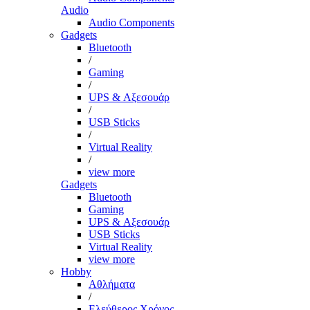
Audio
Audio Components
Gadgets
Bluetooth
/
Gaming
/
UPS & Αξεσουάρ
/
USB Sticks
/
Virtual Reality
/
view more
Gadgets
Bluetooth
Gaming
UPS & Αξεσουάρ
USB Sticks
Virtual Reality
view more
Hobby
Αθλήματα
/
Ελεύθερος Χρόνος