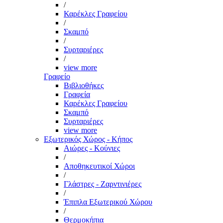
/
Καρέκλες Γραφείου
/
Σκαμπό
/
Συρταριέρες
/
view more
Γραφείο
Βιβλιοθήκες
Γραφεία
Καρέκλες Γραφείου
Σκαμπό
Συρταριέρες
view more
Εξωτερικός Χώρος - Κήπος
Αιώρες - Κούνιες
/
Αποθηκευτικοί Χώροι
/
Γλάστρες - Ζαρντινιέρες
/
Έπιπλα Εξωτερικού Χώρου
/
Θερμοκήπια