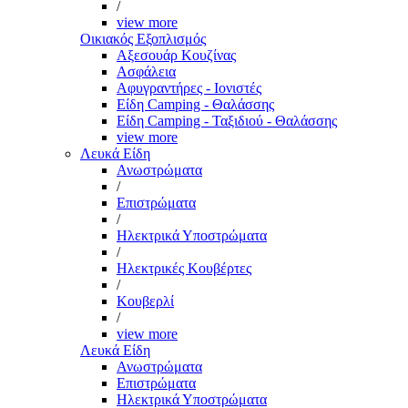
/
view more
Οικιακός Εξοπλισμός
Αξεσουάρ Κουζίνας
Ασφάλεια
Αφυγραντήρες - Ιονιστές
Είδη Camping - Θαλάσσης
Είδη Camping - Ταξιδιού - Θαλάσσης
view more
Λευκά Είδη
Ανωστρώματα
/
Επιστρώματα
/
Ηλεκτρικά Υποστρώματα
/
Ηλεκτρικές Κουβέρτες
/
Κουβερλί
/
view more
Λευκά Είδη
Ανωστρώματα
Επιστρώματα
Ηλεκτρικά Υποστρώματα