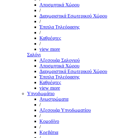
Αποσμητικά Χώρου
/
Διαχωριστικά Εσωτερικού Χώρου
/
Έπιπλα Τηλεόρασης
/
Καθρέφτες
/
view more
Σαλόνι
Αξεσουάρ Σαλονιού
Αποσμητικά Χώρου
Διαχωριστικά Εσωτερικού Χώρου
Έπιπλα Τηλεόρασης
Καθρέφτες
view more
Υπνοδωμάτιο
Ανωστρώματα
/
Αξεσουάρ Υπνοδωματίου
/
Κομοδίνο
/
Κρεβάτια
/