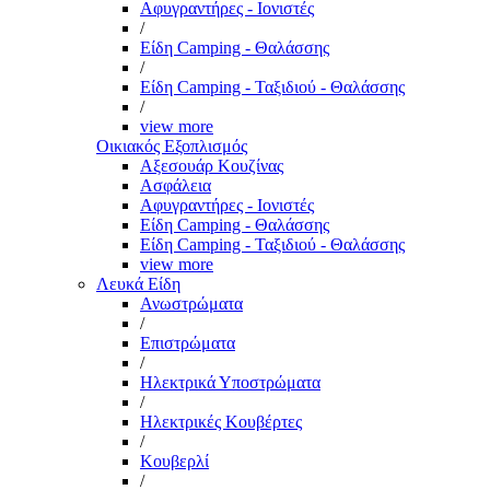
Αφυγραντήρες - Ιονιστές
/
Είδη Camping - Θαλάσσης
/
Είδη Camping - Ταξιδιού - Θαλάσσης
/
view more
Οικιακός Εξοπλισμός
Αξεσουάρ Κουζίνας
Ασφάλεια
Αφυγραντήρες - Ιονιστές
Είδη Camping - Θαλάσσης
Είδη Camping - Ταξιδιού - Θαλάσσης
view more
Λευκά Είδη
Ανωστρώματα
/
Επιστρώματα
/
Ηλεκτρικά Υποστρώματα
/
Ηλεκτρικές Κουβέρτες
/
Κουβερλί
/