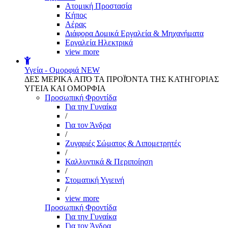
Aτομική Προστασία
Kήπος
Αέρας
Διάφορα Δομικά Εργαλεία & Μηχανήματα
Εργαλεία Ηλεκτρικά
view more
Υγεία - Ομορφιά
NEW
ΔΕΣ ΜΕΡΙΚΑ ΑΠΌ ΤΑ ΠΡΟΪΌΝΤΑ ΤΗΣ ΚΑΤΗΓΟΡΙΑΣ
ΥΓΕΙΑ ΚΑΙ ΟΜΟΡΦΙΑ
Προσωπική Φροντίδα
Για την Γυναίκα
/
Για τον Άνδρα
/
Ζυγαριές Σώματος & Λιπομετρητές
/
Καλλυντικά & Περιποίηση
/
Στοματική Υγιεινή
/
view more
Προσωπική Φροντίδα
Για την Γυναίκα
Για τον Άνδρα