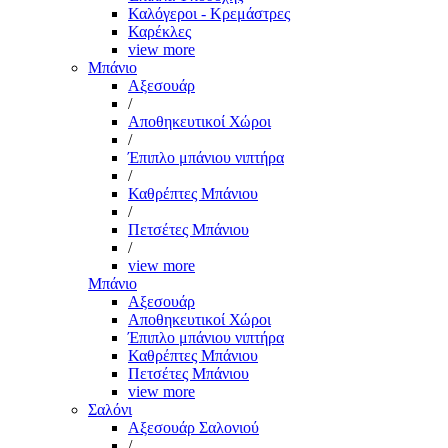
Καλόγεροι - Κρεμάστρες
Καρέκλες
view more
Μπάνιο
Αξεσουάρ
/
Αποθηκευτικοί Χώροι
/
Έπιπλο μπάνιου νιπτήρα
/
Καθρέπτες Μπάνιου
/
Πετσέτες Μπάνιου
/
view more
Μπάνιο
Αξεσουάρ
Αποθηκευτικοί Χώροι
Έπιπλο μπάνιου νιπτήρα
Καθρέπτες Μπάνιου
Πετσέτες Μπάνιου
view more
Σαλόνι
Αξεσουάρ Σαλονιού
/