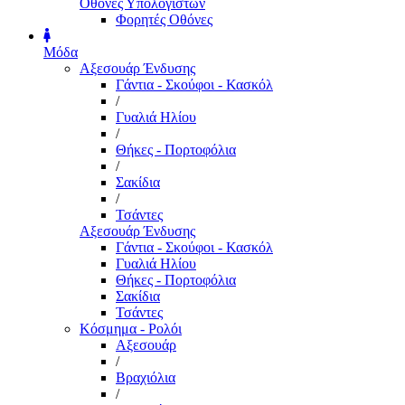
Οθόνες Υπολογιστών
Φορητές Οθόνες
Μόδα
Αξεσουάρ Ένδυσης
Γάντια - Σκούφοι - Κασκόλ
/
Γυαλιά Ηλίου
/
Θήκες - Πορτοφόλια
/
Σακίδια
/
Τσάντες
Αξεσουάρ Ένδυσης
Γάντια - Σκούφοι - Κασκόλ
Γυαλιά Ηλίου
Θήκες - Πορτοφόλια
Σακίδια
Τσάντες
Κόσμημα - Ρολόι
Αξεσουάρ
/
Βραχιόλια
/