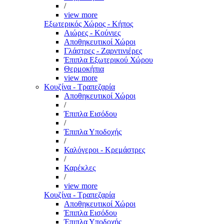
/
view more
Εξωτερικός Χώρος - Κήπος
Αιώρες - Κούνιες
Αποθηκευτικοί Χώροι
Γλάστρες - Ζαρντινιέρες
Έπιπλα Εξωτερικού Χώρου
Θερμοκήπια
view more
Κουζίνα - Τραπεζαρία
Αποθηκευτικοί Χώροι
/
Έπιπλα Εισόδου
/
Έπιπλα Υποδοχής
/
Καλόγεροι - Κρεμάστρες
/
Καρέκλες
/
view more
Κουζίνα - Τραπεζαρία
Αποθηκευτικοί Χώροι
Έπιπλα Εισόδου
Έπιπλα Υποδοχής