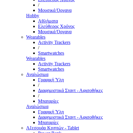
/
Μουσικά Όργανα
Hobby
Αθλήματα
Ελεύθερος Χρόνος
Μουσικά Όργανα
Wearables
Activity Trackers
/
Smartwatches
Wearables
Activity Trackers
Smartwatches
Αναλώσιμα
Γραφική Ύλη
/
Διαφημιστικά Σταντ - Αφισοθήκες
/
Μπαταρίες
Αναλώσιμα
Γραφική Ύλη
Διαφημιστικά Σταντ - Αφισοθήκες
Μπαταρίες
Αξεσουάρ Κινητών - Tablet