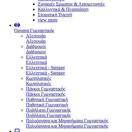
Ζυγαριές Σώματος & Λιπομετρητές
Καλλυντικά & Περιποίηση
Στοματική Υγιεινή
view more
Όργανα Γυμναστικής
Αξεσουάρ
Αξεσουάρ
Διάδρομοι
Διάδρομοι
Ελλειπτικά
Ελλειπτικά
Ελλειπτικά - Stepper
Ελλειπτικά - Stepper
Κωπηλατικές
Κωπηλατικές
Πάγκοι Γυμναστικής
Πάγκοι Γυμναστικής
Παθητική Γυμναστική
Παθητική Γυμναστική
Ποδήλατα Γυμναστικής
Ποδήλατα Γυμναστικής
Πολυόργανα και Μηχανήματα Γυμναστικής
Πολυόργανα και Μηχανήματα Γυμναστικής