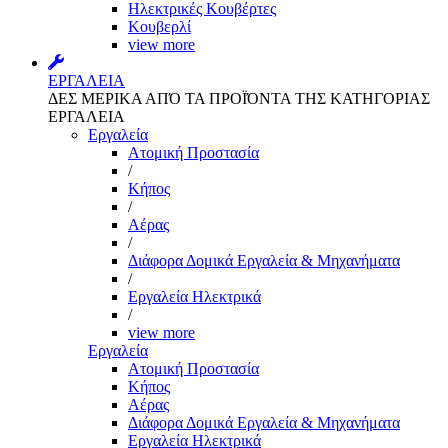
Ηλεκτρικές Κουβέρτες
Κουβερλί
view more
ΕΡΓΑΛΕΙΑ
ΔΕΣ ΜΕΡΙΚΑ ΑΠΌ ΤΑ ΠΡΟΪΌΝΤΑ ΤΗΣ ΚΑΤΗΓΟΡΙΑΣ
ΕΡΓΑΛΕΙΑ
Εργαλεία
Aτομική Προστασία
/
Kήπος
/
Αέρας
/
Διάφορα Δομικά Εργαλεία & Μηχανήματα
/
Εργαλεία Ηλεκτρικά
/
view more
Εργαλεία
Aτομική Προστασία
Kήπος
Αέρας
Διάφορα Δομικά Εργαλεία & Μηχανήματα
Εργαλεία Ηλεκτρικά