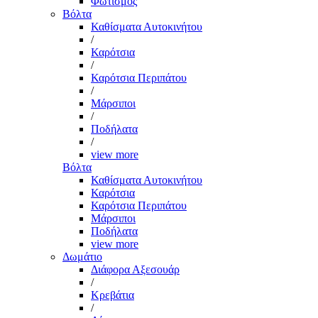
Φωτισμός
Βόλτα
Καθίσματα Αυτοκινήτου
/
Καρότσια
/
Καρότσια Περιπάτου
/
Μάρσιποι
/
Ποδήλατα
/
view more
Βόλτα
Καθίσματα Αυτοκινήτου
Καρότσια
Καρότσια Περιπάτου
Μάρσιποι
Ποδήλατα
view more
Δωμάτιο
Διάφορα Αξεσουάρ
/
Κρεβάτια
/