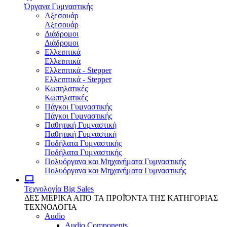
Όργανα Γυμναστικής
Αξεσουάρ
Αξεσουάρ
Διάδρομοι
Διάδρομοι
Ελλειπτικά
Ελλειπτικά
Ελλειπτικά - Stepper
Ελλειπτικά - Stepper
Κωπηλατικές
Κωπηλατικές
Πάγκοι Γυμναστικής
Πάγκοι Γυμναστικής
Παθητική Γυμναστική
Παθητική Γυμναστική
Ποδήλατα Γυμναστικής
Ποδήλατα Γυμναστικής
Πολυόργανα και Μηχανήματα Γυμναστικής
Πολυόργανα και Μηχανήματα Γυμναστικής
Τεχνολογία
Big Sales
ΔΕΣ ΜΕΡΙΚΑ ΑΠΌ ΤΑ ΠΡΟΪΌΝΤΑ ΤΗΣ ΚΑΤΗΓΟΡΙΑΣ
ΤΕΧΝΟΛΟΓΙΑ
Audio
Audio Components