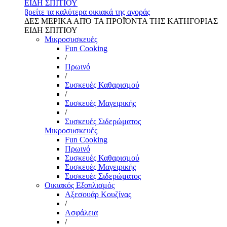
ΕΙΔΗ ΣΠΙΤΙΟΥ
βρείτε τα καλύτερα οικιακά της αγοράς
ΔΕΣ ΜΕΡΙΚΑ ΑΠΌ ΤΑ ΠΡΟΪΌΝΤΑ ΤΗΣ ΚΑΤΗΓΟΡΙΑΣ
ΕΙΔΗ ΣΠΙΤΙΟΥ
Μικροσυσκευές
Fun Cooking
/
Πρωινό
/
Συσκευές Καθαρισμού
/
Συσκευές Μαγειρικής
/
Συσκευές Σιδερώματος
Μικροσυσκευές
Fun Cooking
Πρωινό
Συσκευές Καθαρισμού
Συσκευές Μαγειρικής
Συσκευές Σιδερώματος
Οικιακός Εξοπλισμός
Αξεσουάρ Κουζίνας
/
Ασφάλεια
/