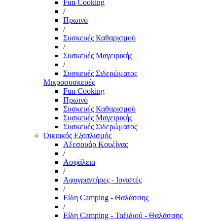
Fun Cooking
/
Πρωινό
/
Συσκευές Καθαρισμού
/
Συσκευές Μαγειρικής
/
Συσκευές Σιδερώματος
Μικροσυσκευές
Fun Cooking
Πρωινό
Συσκευές Καθαρισμού
Συσκευές Μαγειρικής
Συσκευές Σιδερώματος
Οικιακός Εξοπλισμός
Αξεσουάρ Κουζίνας
/
Ασφάλεια
/
Αφυγραντήρες - Ιονιστές
/
Είδη Camping - Θαλάσσης
/
Είδη Camping - Ταξιδιού - Θαλάσσης