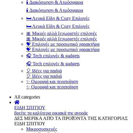
🕯️ Διακόσμηση & Ατμόσφαιρα
🕯️ Διακόσμηση & Ατμόσφαιρα
🛏️ Λευκά Είδη & Cozy Επιλογές
🛏️ Λευκά Είδη & Cozy Επιλογές
🎀 Μικρές αλλά ξεχωριστές επιλογές
🎀 Μικρές αλλά ξεχωριστές επιλογές
💝 Επιλογές με προσωπικό χαρακτήρα
💝 Επιλογές με προσωπικό χαρακτήρα
🎧 Tech επιλογές & gadgets
🎧 Tech επιλογές & gadgets
🎈 Ιδέες για παιδιά
🎈 Ιδέες για παιδιά
✨ Ομορφιά και περιποίηση
✨ Ομορφιά και περιποίηση
All categories
ΕΙΔΗ ΣΠΙΤΙΟΥ
βρείτε τα καλύτερα οικιακά της αγοράς
ΔΕΣ ΜΕΡΙΚΑ ΑΠΌ ΤΑ ΠΡΟΪΌΝΤΑ ΤΗΣ ΚΑΤΗΓΟΡΙΑΣ
ΕΙΔΗ ΣΠΙΤΙΟΥ
Μικροσυσκευές