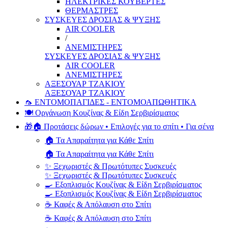
ΗΛΕΚΤΡΙΚΕΣ ΚΟΥΒΕΡΤΕΣ
ΘΕΡΜΑΣΤΡΕΣ
ΣΥΣΚΕΥΕΣ ΔΡΟΣΙΑΣ & ΨΥΞΗΣ
AIR COOLER
/
ΑΝΕΜΙΣΤΗΡΕΣ
ΣΥΣΚΕΥΕΣ ΔΡΟΣΙΑΣ & ΨΥΞΗΣ
AIR COOLER
ΑΝΕΜΙΣΤΗΡΕΣ
ΑΞΕΣΟΥΑΡ ΤΖΑΚΙΟΥ
ΑΞΕΣΟΥΑΡ ΤΖΑΚΙΟΥ
🦟 ΕΝΤΟΜΟΠΑΓΙΔΕΣ - ΕΝΤΟΜΟΑΠΩΘΗΤΙΚΑ
🍽️ Οργάνωση Κουζίνας & Είδη Σερβιρίσματος
🎁🏠 Προτάσεις δώρων • Επιλογές για το σπίτι • Για σένα
🏠 Τα Απαραίτητα για Κάθε Σπίτι
🏠 Τα Απαραίτητα για Κάθε Σπίτι
✨ Ξεχωριστές & Πρωτότυπες Συσκευές
✨ Ξεχωριστές & Πρωτότυπες Συσκευές
🍳 Εξοπλισμός Κουζίνας & Είδη Σερβιρίσματος
🍳 Εξοπλισμός Κουζίνας & Είδη Σερβιρίσματος
☕ Καφές & Απόλαυση στο Σπίτι
☕ Καφές & Απόλαυση στο Σπίτι