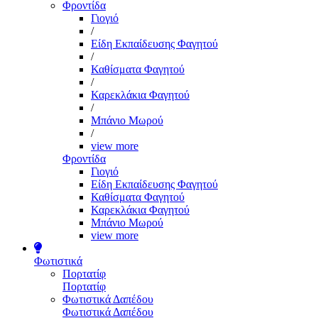
Φροντίδα
Γιογιό
/
Είδη Εκπαίδευσης Φαγητού
/
Καθίσματα Φαγητού
/
Καρεκλάκια Φαγητού
/
Μπάνιο Μωρού
/
view more
Φροντίδα
Γιογιό
Είδη Εκπαίδευσης Φαγητού
Καθίσματα Φαγητού
Καρεκλάκια Φαγητού
Μπάνιο Μωρού
view more
Φωτιστικά
Πορτατίφ
Πορτατίφ
Φωτιστικά Δαπέδου
Φωτιστικά Δαπέδου