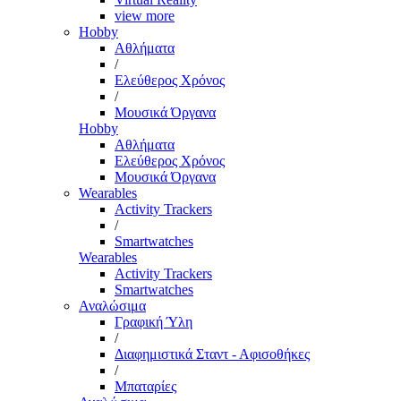
view more
Hobby
Αθλήματα
/
Ελεύθερος Χρόνος
/
Μουσικά Όργανα
Hobby
Αθλήματα
Ελεύθερος Χρόνος
Μουσικά Όργανα
Wearables
Activity Trackers
/
Smartwatches
Wearables
Activity Trackers
Smartwatches
Αναλώσιμα
Γραφική Ύλη
/
Διαφημιστικά Σταντ - Αφισοθήκες
/
Μπαταρίες