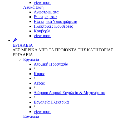
view more
Λευκά Είδη
Ανωστρώματα
Επιστρώματα
Ηλεκτρικά Υποστρώματα
Ηλεκτρικές Κουβέρτες
Κουβερλί
view more
ΕΡΓΑΛΕΙΑ
ΔΕΣ ΜΕΡΙΚΑ ΑΠΌ ΤΑ ΠΡΟΪΌΝΤΑ ΤΗΣ ΚΑΤΗΓΟΡΙΑΣ
ΕΡΓΑΛΕΙΑ
Εργαλεία
Aτομική Προστασία
/
Kήπος
/
Αέρας
/
Διάφορα Δομικά Εργαλεία & Μηχανήματα
/
Εργαλεία Ηλεκτρικά
/
view more
Εργαλεία