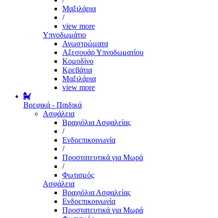
Μαξιλάρια
/
view more
Υπνοδωμάτιο
Ανωστρώματα
Αξεσουάρ Υπνοδωματίου
Κομοδίνο
Κρεβάτια
Μαξιλάρια
view more
Βρεφικά - Παιδικά
Ασφάλεια
Βραχιόλια Ασφαλείας
/
Ενδοεπικοινωνία
/
Προστατευτικά για Μωρά
/
Φωτισμός
Ασφάλεια
Βραχιόλια Ασφαλείας
Ενδοεπικοινωνία
Προστατευτικά για Μωρά