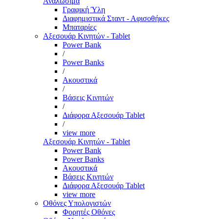
Αναλώσιμα
Γραφική Ύλη
Διαφημιστικά Σταντ - Αφισοθήκες
Μπαταρίες
Αξεσουάρ Κινητών - Tablet
Power Bank
/
Power Banks
/
Ακουστικά
/
Βάσεις Κινητών
/
Διάφορα Αξεσουάρ Tablet
/
view more
Αξεσουάρ Κινητών - Tablet
Power Bank
Power Banks
Ακουστικά
Βάσεις Κινητών
Διάφορα Αξεσουάρ Tablet
view more
Οθόνες Υπολογιστών
Φορητές Οθόνες