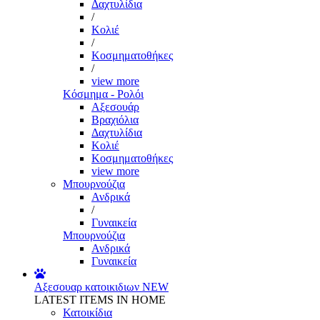
Δαχτυλίδια
/
Κολιέ
/
Κοσμηματοθήκες
/
view more
Κόσμημα - Ρολόι
Αξεσουάρ
Βραχιόλια
Δαχτυλίδια
Κολιέ
Κοσμηματοθήκες
view more
Μπουρνούζια
Ανδρικά
/
Γυναικεία
Μπουρνούζια
Ανδρικά
Γυναικεία
Αξεσουαρ κατοικιδιων
NEW
LATEST ITEMS IN HOME
Κατοικίδια