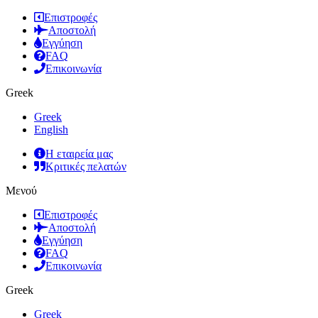
Επιστροφές
Αποστολή
Εγγύηση
FAQ
Επικοινωνία
Greek
Greek
English
Η εταιρεία μας
Κριτικές πελατών
Μενού
Επιστροφές
Αποστολή
Εγγύηση
FAQ
Επικοινωνία
Greek
Greek