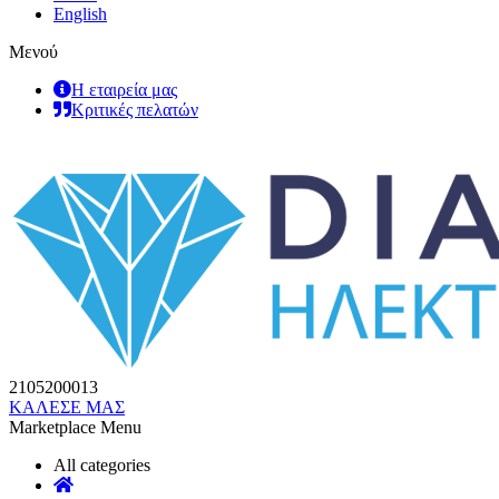
English
Μενού
Η εταιρεία μας
Κριτικές πελατών
2105200013
ΚΑΛΕΣΕ ΜΑΣ
Marketplace Menu
All categories