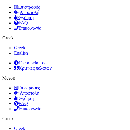
Επιστροφές
Αποστολή
Εγγύηση
FAQ
Επικοινωνία
Greek
Greek
English
Η εταιρεία μας
Κριτικές πελατών
Μενού
Επιστροφές
Αποστολή
Εγγύηση
FAQ
Επικοινωνία
Greek
Greek