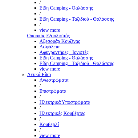
/
Είδη Camping - Θαλάσσης
/
Είδη Camping - Ταξιδιού - Θαλάσσης
/
view more
Οικιακός Εξοπλισμός
Αξεσουάρ Κουζίνας
Ασφάλεια
Αφυγραντήρες - Ιονιστές
Είδη Camping - Θαλάσσης
Είδη Camping - Ταξιδιού - Θαλάσσης
view more
Λευκά Είδη
Ανωστρώματα
/
Επιστρώματα
/
Ηλεκτρικά Υποστρώματα
/
Ηλεκτρικές Κουβέρτες
/
Κουβερλί
/
view more