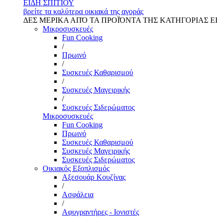
ΕΙΔΗ ΣΠΙΤΙΟΥ
βρείτε τα καλύτερα οικιακά της αγοράς
ΔΕΣ ΜΕΡΙΚΑ ΑΠΌ ΤΑ ΠΡΟΪΌΝΤΑ ΤΗΣ ΚΑΤΗΓΟΡΙΑΣ Ε
Μικροσυσκευές
Fun Cooking
/
Πρωινό
/
Συσκευές Καθαρισμού
/
Συσκευές Μαγειρικής
/
Συσκευές Σιδερώματος
Μικροσυσκευές
Fun Cooking
Πρωινό
Συσκευές Καθαρισμού
Συσκευές Μαγειρικής
Συσκευές Σιδερώματος
Οικιακός Εξοπλισμός
Αξεσουάρ Κουζίνας
/
Ασφάλεια
/
Αφυγραντήρες - Ιονιστές