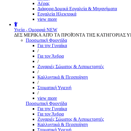
Αέρας
Διάφορα Δομικά Εργαλεία & Μηχανήματα
Εργαλεία Ηλεκτρικά
view more
Υγεία - Ομορφιά
NEW
ΔΕΣ ΜΕΡΙΚΑ ΑΠΌ ΤΑ ΠΡΟΪΌΝΤΑ ΤΗΣ ΚΑΤΗΓΟΡΙΑΣ Υ
Προσωπική Φροντίδα
Για την Γυναίκα
/
Για τον Άνδρα
/
Ζυγαριές Σώματος & Λιπομετρητές
/
Καλλυντικά & Περιποίηση
/
Στοματική Υγιεινή
/
view more
Προσωπική Φροντίδα
Για την Γυναίκα
Για τον Άνδρα
Ζυγαριές Σώματος & Λιπομετρητές
Καλλυντικά & Περιποίηση
Στοματική Υγιεινή