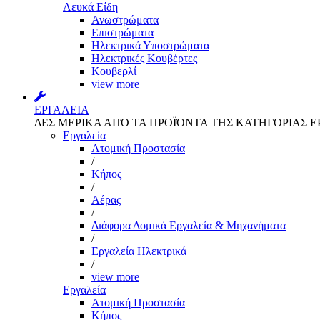
Λευκά Είδη
Ανωστρώματα
Επιστρώματα
Ηλεκτρικά Υποστρώματα
Ηλεκτρικές Κουβέρτες
Κουβερλί
view more
ΕΡΓΑΛΕΙΑ
ΔΕΣ ΜΕΡΙΚΑ ΑΠΌ ΤΑ ΠΡΟΪΌΝΤΑ ΤΗΣ ΚΑΤΗΓΟΡΙΑΣ Ε
Εργαλεία
Aτομική Προστασία
/
Kήπος
/
Αέρας
/
Διάφορα Δομικά Εργαλεία & Μηχανήματα
/
Εργαλεία Ηλεκτρικά
/
view more
Εργαλεία
Aτομική Προστασία
Kήπος