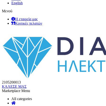
English
Μενού
Η εταιρεία μας
Κριτικές πελατών
2105200013
ΚΑΛΕΣΕ ΜΑΣ
Marketplace Menu
All categories