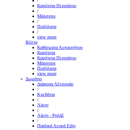
/
Καρότσια Περιπάτου
/
Μάρσιποι
/
Ποδήλατα
/
view more
Βόλτα
Καθίσματα Αυτοκινήτου
Καρότσια
Καρότσια Περιπάτου
Μάρσιποι
Ποδήλατα
view more
Δωμάτιο
Διάφορα Αξεσουάρ
/
Κρεβάτια
/
Λίκνο
/
Λίκνο - Ρηλάξ
/
Παιδικά Λευκά Είδη