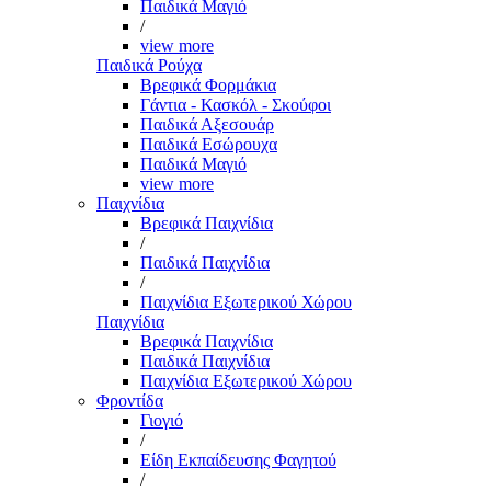
Παιδικά Μαγιό
/
view more
Παιδικά Ρούχα
Βρεφικά Φορμάκια
Γάντια - Κασκόλ - Σκούφοι
Παιδικά Αξεσουάρ
Παιδικά Εσώρουχα
Παιδικά Μαγιό
view more
Παιχνίδια
Βρεφικά Παιχνίδια
/
Παιδικά Παιχνίδια
/
Παιχνίδια Εξωτερικού Χώρου
Παιχνίδια
Βρεφικά Παιχνίδια
Παιδικά Παιχνίδια
Παιχνίδια Εξωτερικού Χώρου
Φροντίδα
Γιογιό
/
Είδη Εκπαίδευσης Φαγητού
/