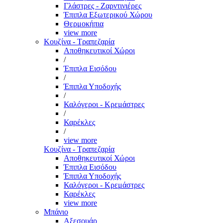
Γλάστρες - Ζαρντινιέρες
Έπιπλα Εξωτερικού Χώρου
Θερμοκήπια
view more
Κουζίνα - Τραπεζαρία
Αποθηκευτικοί Χώροι
/
Έπιπλα Εισόδου
/
Έπιπλα Υποδοχής
/
Καλόγεροι - Κρεμάστρες
/
Καρέκλες
/
view more
Κουζίνα - Τραπεζαρία
Αποθηκευτικοί Χώροι
Έπιπλα Εισόδου
Έπιπλα Υποδοχής
Καλόγεροι - Κρεμάστρες
Καρέκλες
view more
Μπάνιο
Αξεσουάρ