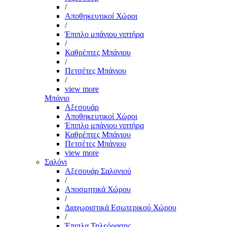
/
Αποθηκευτικοί Χώροι
/
Έπιπλο μπάνιου νιπτήρα
/
Καθρέπτες Μπάνιου
/
Πετσέτες Μπάνιου
/
view more
Μπάνιο
Αξεσουάρ
Αποθηκευτικοί Χώροι
Έπιπλο μπάνιου νιπτήρα
Καθρέπτες Μπάνιου
Πετσέτες Μπάνιου
view more
Σαλόνι
Αξεσουάρ Σαλονιού
/
Αποσμητικά Χώρου
/
Διαχωριστικά Εσωτερικού Χώρου
/
Έπιπλα Τηλεόρασης