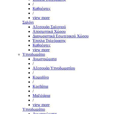
/
Καθρέφτες
/
view more
Σαλόνι
Αξεσουάρ Σαλονιού
Αποσμητικά Χώρου
Διαχωριστικά Εσωτερικού Χώρου
Έπιπλα Τηλεόρασης
Καθρέφτες
view more
Υπνοδωμάτιο
Ανωστρώματα
/
Αξεσουάρ Υπνοδωματίου
/
Κομοδίνο
/
Κρεβάτια
/
Μαξιλάρια
/
view more
Υπνοδωμάτιο
Ανωστρώματα