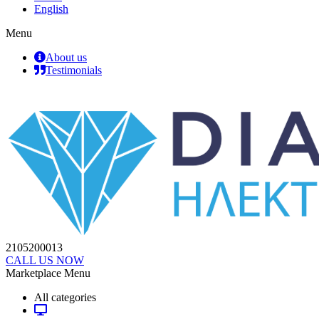
English
Menu
About us
Testimonials
2105200013
CALL US NOW
Marketplace Menu
All categories