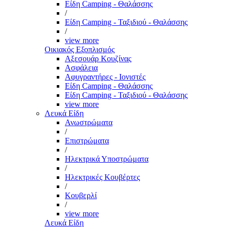
Είδη Camping - Θαλάσσης
/
Είδη Camping - Ταξιδιού - Θαλάσσης
/
view more
Οικιακός Εξοπλισμός
Αξεσουάρ Κουζίνας
Ασφάλεια
Αφυγραντήρες - Ιονιστές
Είδη Camping - Θαλάσσης
Είδη Camping - Ταξιδιού - Θαλάσσης
view more
Λευκά Είδη
Ανωστρώματα
/
Επιστρώματα
/
Ηλεκτρικά Υποστρώματα
/
Ηλεκτρικές Κουβέρτες
/
Κουβερλί
/
view more
Λευκά Είδη