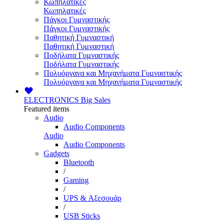
Κωπηλατικές
Κωπηλατικές
Πάγκοι Γυμναστικής
Πάγκοι Γυμναστικής
Παθητική Γυμναστική
Παθητική Γυμναστική
Ποδήλατα Γυμναστικής
Ποδήλατα Γυμναστικής
Πολυόργανα και Μηχανήματα Γυμναστικής
Πολυόργανα και Μηχανήματα Γυμναστικής
ELECTRONICS
Big Sales
Featured items
Audio
Audio Components
Audio
Audio Components
Gadgets
Bluetooth
/
Gaming
/
UPS & Αξεσουάρ
/
USB Sticks