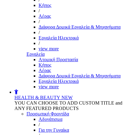
Kήπος
/
Αέρας
/
Διάφορα Δομικά Εργαλεία & Μηχανήματα
/
Εργαλεία Ηλεκτρικά
/
view more
Εργαλεία
Aτομική Προστασία
Kήπος
Αέρας
Διάφορα Δομικά Εργαλεία & Μηχανήματα
Εργαλεία Ηλεκτρικά
view more
HEALTH & BEAUTY
NEW
YOU CAN CHOOSE TO ADD CUSTOM TITLE and
ANY FEATURED PRODUCTS
Προσωπική Φροντίδα
Αδυνάτισμα
/
Για την Γυναίκα