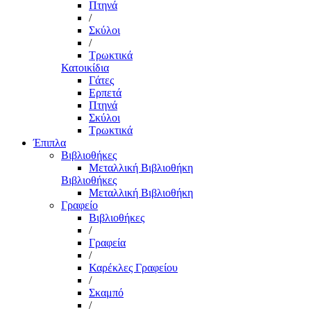
Πτηνά
/
Σκύλοι
/
Τρωκτικά
Κατοικίδια
Γάτες
Ερπετά
Πτηνά
Σκύλοι
Τρωκτικά
Έπιπλα
Βιβλιοθήκες
Μεταλλική Βιβλιοθήκη
Βιβλιοθήκες
Μεταλλική Βιβλιοθήκη
Γραφείο
Βιβλιοθήκες
/
Γραφεία
/
Καρέκλες Γραφείου
/
Σκαμπό
/