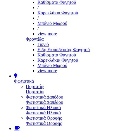
Καθίσματα Φαγητού
/
Καρεκλάκια Φαγητού
/
Μπάνιο Μωρού
/
view more
Φροντίδα
Γιογιό
Είδη Εκπαίδευσης Φαγητού
Καθίσματα Φαγητού
Καρεκλάκια Φαγητού
Μπάνιο Μωρού
view more
Φωτιστικά
Πορτατίφ
Πορτατίφ
Φωτιστικά Δαπέδου
Φωτιστικά Δαπέδου
Φωτιστικά Ηλιακά
Φωτιστικά Ηλιακά
Φωτιστικά Οροφής
Φωτιστικά Οροφής