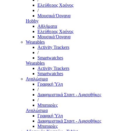
Ελεύθερος Χρόνος
/
Μουσικά Όργανα
Hobby
Αθλήματα
Ελεύθερος Χρόνος
Μουσικά Όργανα
Wearables
Activity Trackers
/
Smartwatches
Wearables
Activity Trackers
Smartwatches
Αναλώσιμα
Γραφική Ύλη
/
Διαφημιστικά Σταντ - Αφισοθήκες
/
Μπαταρίες
Αναλώσιμα
Γραφική Ύλη
Διαφημιστικά Σταντ - Αφισοθήκες
Μπαταρίες