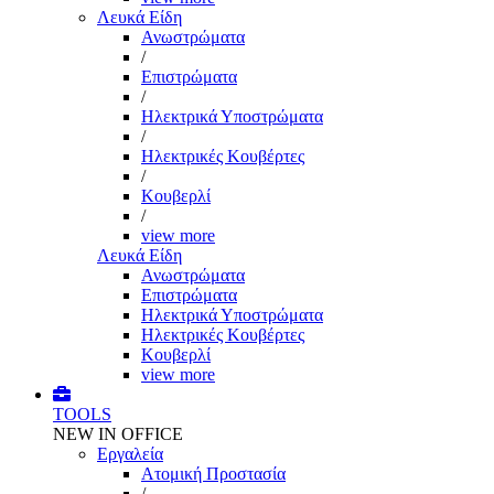
Λευκά Είδη
Ανωστρώματα
/
Επιστρώματα
/
Ηλεκτρικά Υποστρώματα
/
Ηλεκτρικές Κουβέρτες
/
Κουβερλί
/
view more
Λευκά Είδη
Ανωστρώματα
Επιστρώματα
Ηλεκτρικά Υποστρώματα
Ηλεκτρικές Κουβέρτες
Κουβερλί
view more
TOOLS
NEW IN OFFICE
Εργαλεία
Aτομική Προστασία
/