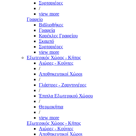
Συρταριέρες
/
view more
Γραφείο
Βιβλιοθήκες
Γραφεία
Καρέκλες Γραφείου
Σκαμπό
Συρταριέρες
view more
Εξωτερικός Χώρος - Κήπος
Αιώρες - Κούνιες
/
Αποθηκευτικοί Χώροι
/
Γλάστρες - Ζαρντινιέρες
/
Έπιπλα Εξωτερικού Χώρου
/
Θερμοκήπια
/
view more
Εξωτερικός Χώρος - Κήπος
Αιώρες - Κούνιες
Αποθηκευτικοί Χώροι