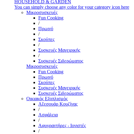
HOUSEHOLD & GARDEN
You can simply choose any color for your category icon here
Μικροσυσκευές
Fun Cooking
/
Πρωινό
/
Σκούπες
/
Συσκευές Μαγειρικής
/
Συσκευές Σιδερώματος
Μικροσυσκευές
Fun Cooking
Πρωινό
Σκούπες
Συσκευές Μαγειρικής
Συσκευές Σιδερώματος
Οικιακός Εξοπλισμός
Αξεσουάρ Κουζίνας
/
Ασφάλεια
/
Αφυγραντήρες - Ιονιστές
/