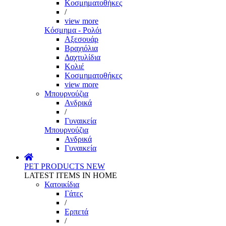
Κοσμηματοθήκες
/
view more
Κόσμημα - Ρολόι
Αξεσουάρ
Βραχιόλια
Δαχτυλίδια
Κολιέ
Κοσμηματοθήκες
view more
Μπουρνούζια
Ανδρικά
/
Γυναικεία
Μπουρνούζια
Ανδρικά
Γυναικεία
PET PRODUCTS
NEW
LATEST ITEMS IN HOME
Κατοικίδια
Γάτες
/
Ερπετά
/