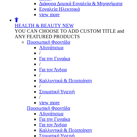
Διάφορα Δομικά Εργαλεία & Μηχανήματα
Εργαλεία Ηλεκτρικά
view more
HEALTH & BEAUTY
NEW
YOU CAN CHOOSE TO ADD CUSTOM TITLE and
ANY FEATURED PRODUCTS
Προσωπική Φροντίδα
Αδυνάτισμα
/
Για την Γυναίκα
/
Για τον Άνδρα
/
Καλλυντικά & Περιποίηση
/
Στοματική Υγιεινή
/
view more
Προσωπική Φροντίδα
Αδυνάτισμα
Για την Γυναίκα
Για τον Άνδρα
Καλλυντικά & Περιποίηση
Στοματική Υγιεινή