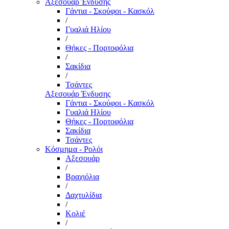
Αξεσουάρ Ένδυσης
Γάντια - Σκούφοι - Κασκόλ
/
Γυαλιά Ηλίου
/
Θήκες - Πορτοφόλια
/
Σακίδια
/
Τσάντες
Αξεσουάρ Ένδυσης
Γάντια - Σκούφοι - Κασκόλ
Γυαλιά Ηλίου
Θήκες - Πορτοφόλια
Σακίδια
Τσάντες
Κόσμημα - Ρολόι
Αξεσουάρ
/
Βραχιόλια
/
Δαχτυλίδια
/
Κολιέ
/