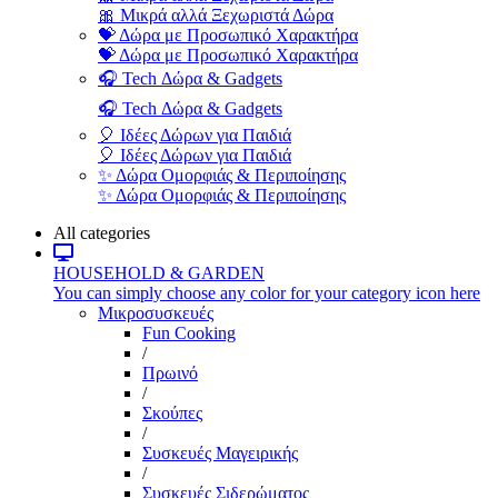
🎀 Μικρά αλλά Ξεχωριστά Δώρα
💝 Δώρα με Προσωπικό Χαρακτήρα
💝 Δώρα με Προσωπικό Χαρακτήρα
🎧 Tech Δώρα & Gadgets
🎧 Tech Δώρα & Gadgets
🎈 Ιδέες Δώρων για Παιδιά
🎈 Ιδέες Δώρων για Παιδιά
✨ Δώρα Ομορφιάς & Περιποίησης
✨ Δώρα Ομορφιάς & Περιποίησης
All categories
HOUSEHOLD & GARDEN
You can simply choose any color for your category icon here
Μικροσυσκευές
Fun Cooking
/
Πρωινό
/
Σκούπες
/
Συσκευές Μαγειρικής
/
Συσκευές Σιδερώματος