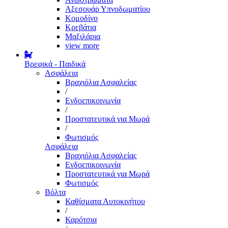
Αξεσουάρ Υπνοδωματίου
Κομοδίνο
Κρεβάτια
Μαξιλάρια
view more
Βρεφικά - Παιδικά
Ασφάλεια
Βραχιόλια Ασφαλείας
/
Ενδοεπικοινωνία
/
Προστατευτικά για Μωρά
/
Φωτισμός
Ασφάλεια
Βραχιόλια Ασφαλείας
Ενδοεπικοινωνία
Προστατευτικά για Μωρά
Φωτισμός
Βόλτα
Καθίσματα Αυτοκινήτου
/
Καρότσια