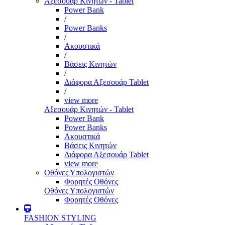
Αξεσουάρ Κινητών - Tablet
Power Bank
/
Power Banks
/
Ακουστικά
/
Βάσεις Κινητών
/
Διάφορα Αξεσουάρ Tablet
/
view more
Αξεσουάρ Κινητών - Tablet
Power Bank
Power Banks
Ακουστικά
Βάσεις Κινητών
Διάφορα Αξεσουάρ Tablet
view more
Οθόνες Υπολογιστών
Φορητές Οθόνες
Οθόνες Υπολογιστών
Φορητές Οθόνες
FASHION STYLING