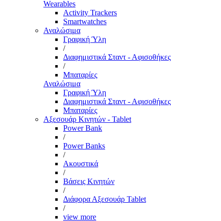
Wearables
Activity Trackers
Smartwatches
Αναλώσιμα
Γραφική Ύλη
/
Διαφημιστικά Σταντ - Αφισοθήκες
/
Μπαταρίες
Αναλώσιμα
Γραφική Ύλη
Διαφημιστικά Σταντ - Αφισοθήκες
Μπαταρίες
Αξεσουάρ Κινητών - Tablet
Power Bank
/
Power Banks
/
Ακουστικά
/
Βάσεις Κινητών
/
Διάφορα Αξεσουάρ Tablet
/
view more