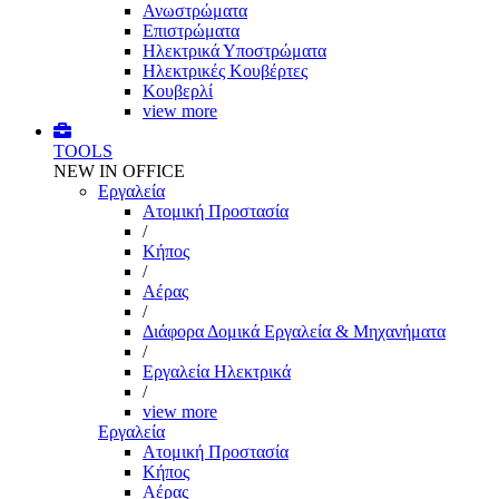
Ανωστρώματα
Επιστρώματα
Ηλεκτρικά Υποστρώματα
Ηλεκτρικές Κουβέρτες
Κουβερλί
view more
TOOLS
NEW IN OFFICE
Εργαλεία
Aτομική Προστασία
/
Kήπος
/
Αέρας
/
Διάφορα Δομικά Εργαλεία & Μηχανήματα
/
Εργαλεία Ηλεκτρικά
/
view more
Εργαλεία
Aτομική Προστασία
Kήπος
Αέρας