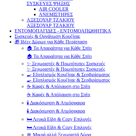
ΣΥΣΚΕΥΕΣ ΨΗΞΗΣ
AIR COOLER
ΑΝΕΜΙΣΤΗΡΕΣ
ΑΞΕΣΟΥΑΡ ΤΖΑΚΙΟΥ
ΑΞΕΣΟΥΑΡ ΤΖΑΚΙΟΥ
ΕΝΤΟΜΟΠΑΓΙΔΕΣ - ΕΝΤΟΜΟΑΠΩΘΗΤΙΚΑ
Συσκευές & Οργάνωση Κουζίνας
🎁 Ιδέες Δώρων για Κάθε Περίσταση
🏠 Τα Απαραίτητα για Κάθε Σπίτι
🏠 Τα Απαραίτητα για Κάθε Σπίτι
✨ Ξεχωριστές & Πρωτότυπες Συσκευές
✨ Ξεχωριστές & Πρωτότυπες Συσκευές
🍳 Εξοπλισμός Κουζίνας & Σερβιρίσματος
🍳 Εξοπλισμός Κουζίνας & Σερβιρίσματος
☕ Καφές & Απόλαυση στο Σπίτι
☕ Καφές & Απόλαυση στο Σπίτι
🕯️ Διακόσμηση & Ατμόσφαιρα
🕯️ Διακόσμηση & Ατμόσφαιρα
🛏️ Λευκά Είδη & Cozy Επιλογές
🛏️ Λευκά Είδη & Cozy Επιλογές
🎀 Μικρά αλλά Ξεχωριστά Δώρα