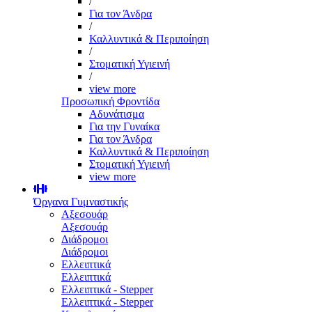
/
Για τον Άνδρα
/
Καλλυντικά & Περιποίηση
/
Στοματική Υγιεινή
/
view more
Προσωπική Φροντίδα
Αδυνάτισμα
Για την Γυναίκα
Για τον Άνδρα
Καλλυντικά & Περιποίηση
Στοματική Υγιεινή
view more
Όργανα Γυμναστικής
Αξεσουάρ
Αξεσουάρ
Διάδρομοι
Διάδρομοι
Ελλειπτικά
Ελλειπτικά
Ελλειπτικά - Stepper
Ελλειπτικά - Stepper