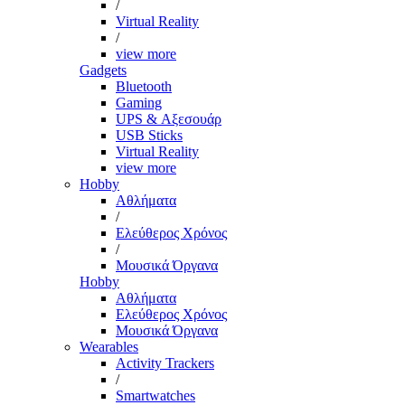
/
Virtual Reality
/
view more
Gadgets
Bluetooth
Gaming
UPS & Αξεσουάρ
USB Sticks
Virtual Reality
view more
Hobby
Αθλήματα
/
Ελεύθερος Χρόνος
/
Μουσικά Όργανα
Hobby
Αθλήματα
Ελεύθερος Χρόνος
Μουσικά Όργανα
Wearables
Activity Trackers
/
Smartwatches