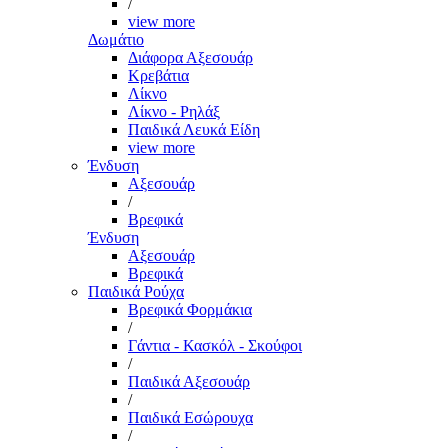
/
view more
Δωμάτιο
Διάφορα Αξεσουάρ
Κρεβάτια
Λίκνο
Λίκνο - Ρηλάξ
Παιδικά Λευκά Είδη
view more
Ένδυση
Αξεσουάρ
/
Βρεφικά
Ένδυση
Αξεσουάρ
Βρεφικά
Παιδικά Ρούχα
Βρεφικά Φορμάκια
/
Γάντια - Κασκόλ - Σκούφοι
/
Παιδικά Αξεσουάρ
/
Παιδικά Εσώρουχα
/