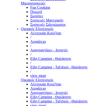
Μικροσυσκευές
Fun Cooking
Πρωινό
Σκούπες
Συσκευές Μαγειρικής
Συσκευές Σιδερώματος
Οικιακός Εξοπλισμός
Αξεσουάρ Κουζίνας
/
Ασφάλεια
/
Αφυγραντήρες - Ιονιστές
/
Είδη Camping - Θαλάσσης
/
Είδη Camping - Ταξιδιού - Θαλάσσης
/
view more
Οικιακός Εξοπλισμός
Αξεσουάρ Κουζίνας
Ασφάλεια
Αφυγραντήρες - Ιονιστές
Είδη Camping - Θαλάσσης
Είδη Camping - Ταξιδιού - Θαλάσσης
view more