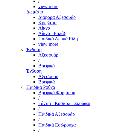
/
view more
Δωμάτιο
Διάφορα Αξεσουάρ
Κρεβάτια
Λίκνο
Λίκνο - Ρηλάξ
Παιδικά Λευκά Είδη
view more
Ένδυση
Αξεσουάρ
/
Βρεφικά
Ένδυση
Αξεσουάρ
Βρεφικά
Παιδικά Ρούχα
Βρεφικά Φορμάκια
/
Γάντια - Κασκόλ - Σκούφοι
/
Παιδικά Αξεσουάρ
/
Παιδικά Εσώρουχα
/