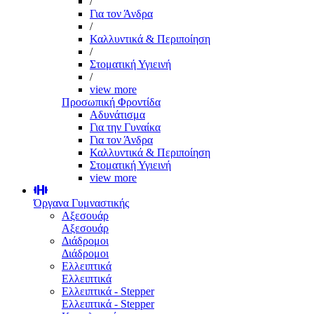
/
Για τον Άνδρα
/
Καλλυντικά & Περιποίηση
/
Στοματική Υγιεινή
/
view more
Προσωπική Φροντίδα
Αδυνάτισμα
Για την Γυναίκα
Για τον Άνδρα
Καλλυντικά & Περιποίηση
Στοματική Υγιεινή
view more
Όργανα Γυμναστικής
Αξεσουάρ
Αξεσουάρ
Διάδρομοι
Διάδρομοι
Ελλειπτικά
Ελλειπτικά
Ελλειπτικά - Stepper
Ελλειπτικά - Stepper