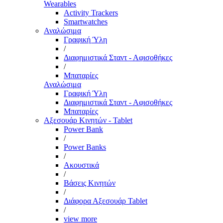
Wearables
Activity Trackers
Smartwatches
Αναλώσιμα
Γραφική Ύλη
/
Διαφημιστικά Σταντ - Αφισοθήκες
/
Μπαταρίες
Αναλώσιμα
Γραφική Ύλη
Διαφημιστικά Σταντ - Αφισοθήκες
Μπαταρίες
Αξεσουάρ Κινητών - Tablet
Power Bank
/
Power Banks
/
Ακουστικά
/
Βάσεις Κινητών
/
Διάφορα Αξεσουάρ Tablet
/
view more