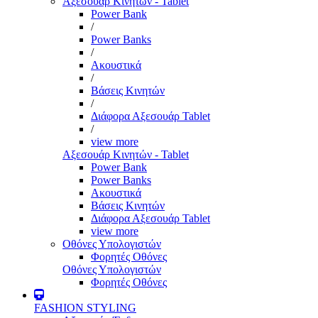
Αξεσουάρ Κινητών - Tablet
Power Bank
/
Power Banks
/
Ακουστικά
/
Βάσεις Κινητών
/
Διάφορα Αξεσουάρ Tablet
/
view more
Αξεσουάρ Κινητών - Tablet
Power Bank
Power Banks
Ακουστικά
Βάσεις Κινητών
Διάφορα Αξεσουάρ Tablet
view more
Οθόνες Υπολογιστών
Φορητές Οθόνες
Οθόνες Υπολογιστών
Φορητές Οθόνες
FASHION STYLING