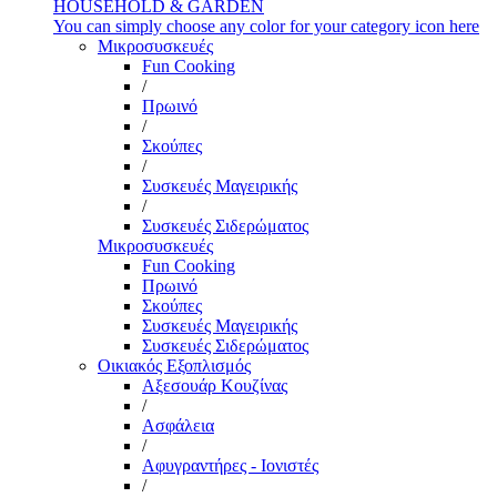
HOUSEHOLD & GARDEN
You can simply choose any color for your category icon here
Μικροσυσκευές
Fun Cooking
/
Πρωινό
/
Σκούπες
/
Συσκευές Μαγειρικής
/
Συσκευές Σιδερώματος
Μικροσυσκευές
Fun Cooking
Πρωινό
Σκούπες
Συσκευές Μαγειρικής
Συσκευές Σιδερώματος
Οικιακός Εξοπλισμός
Αξεσουάρ Κουζίνας
/
Ασφάλεια
/
Αφυγραντήρες - Ιονιστές
/