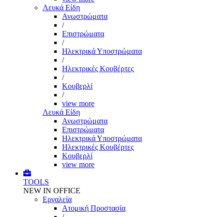
Λευκά Είδη
Ανωστρώματα
/
Επιστρώματα
/
Ηλεκτρικά Υποστρώματα
/
Ηλεκτρικές Κουβέρτες
/
Κουβερλί
/
view more
Λευκά Είδη
Ανωστρώματα
Επιστρώματα
Ηλεκτρικά Υποστρώματα
Ηλεκτρικές Κουβέρτες
Κουβερλί
view more
TOOLS
NEW IN OFFICE
Εργαλεία
Aτομική Προστασία
/