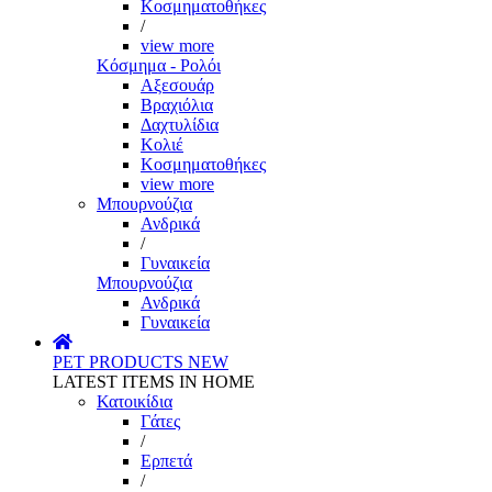
Κοσμηματοθήκες
/
view more
Κόσμημα - Ρολόι
Αξεσουάρ
Βραχιόλια
Δαχτυλίδια
Κολιέ
Κοσμηματοθήκες
view more
Μπουρνούζια
Ανδρικά
/
Γυναικεία
Μπουρνούζια
Ανδρικά
Γυναικεία
PET PRODUCTS
NEW
LATEST ITEMS IN HOME
Κατοικίδια
Γάτες
/
Ερπετά
/