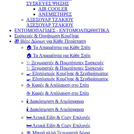
ΣΥΣΚΕΥΕΣ ΨΗΞΗΣ
AIR COOLER
ΑΝΕΜΙΣΤΗΡΕΣ
ΑΞΕΣΟΥΑΡ ΤΖΑΚΙΟΥ
ΑΞΕΣΟΥΑΡ ΤΖΑΚΙΟΥ
ΕΝΤΟΜΟΠΑΓΙΔΕΣ - ΕΝΤΟΜΟΑΠΩΘΗΤΙΚΑ
Συσκευές & Οργάνωση Κουζίνας
🎁 Ιδέες Δώρων για Κάθε Περίσταση
🏠 Τα Απαραίτητα για Κάθε Σπίτι
🏠 Τα Απαραίτητα για Κάθε Σπίτι
✨ Ξεχωριστές & Πρωτότυπες Συσκευές
✨ Ξεχωριστές & Πρωτότυπες Συσκευές
🍳 Εξοπλισμός Κουζίνας & Σερβιρίσματος
🍳 Εξοπλισμός Κουζίνας & Σερβιρίσματος
☕ Καφές & Απόλαυση στο Σπίτι
☕ Καφές & Απόλαυση στο Σπίτι
🕯️ Διακόσμηση & Ατμόσφαιρα
🕯️ Διακόσμηση & Ατμόσφαιρα
🛏️ Λευκά Είδη & Cozy Επιλογές
🛏️ Λευκά Είδη & Cozy Επιλογές
🎀 Μικρά αλλά Ξεχωριστά Δώρα