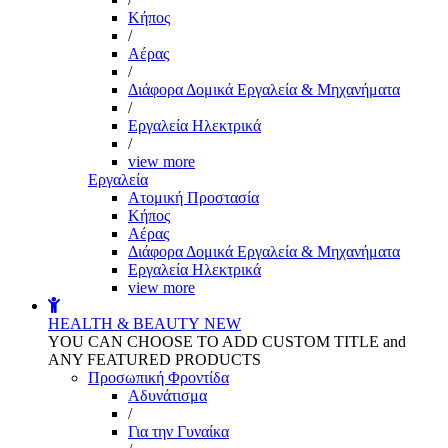
Kήπος
/
Αέρας
/
Διάφορα Δομικά Εργαλεία & Μηχανήματα
/
Εργαλεία Ηλεκτρικά
/
view more
Εργαλεία
Aτομική Προστασία
Kήπος
Αέρας
Διάφορα Δομικά Εργαλεία & Μηχανήματα
Εργαλεία Ηλεκτρικά
view more
HEALTH & BEAUTY
NEW
YOU CAN CHOOSE TO ADD CUSTOM TITLE and
ANY FEATURED PRODUCTS
Προσωπική Φροντίδα
Αδυνάτισμα
/
Για την Γυναίκα