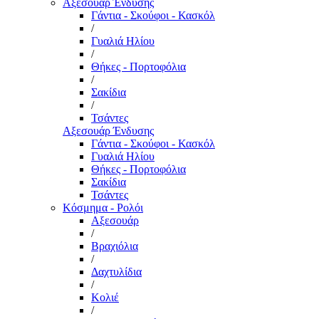
Αξεσουάρ Ένδυσης
Γάντια - Σκούφοι - Κασκόλ
/
Γυαλιά Ηλίου
/
Θήκες - Πορτοφόλια
/
Σακίδια
/
Τσάντες
Αξεσουάρ Ένδυσης
Γάντια - Σκούφοι - Κασκόλ
Γυαλιά Ηλίου
Θήκες - Πορτοφόλια
Σακίδια
Τσάντες
Κόσμημα - Ρολόι
Αξεσουάρ
/
Βραχιόλια
/
Δαχτυλίδια
/
Κολιέ
/