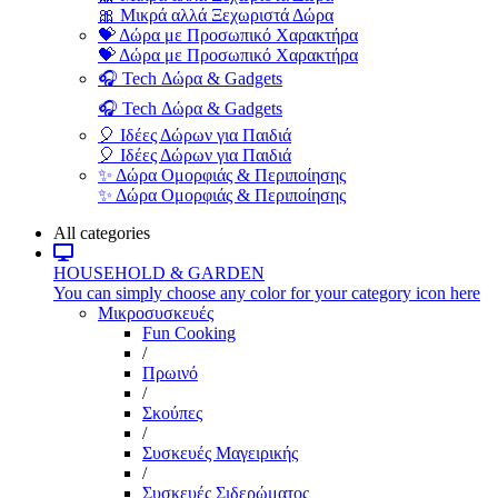
🎀 Μικρά αλλά Ξεχωριστά Δώρα
💝 Δώρα με Προσωπικό Χαρακτήρα
💝 Δώρα με Προσωπικό Χαρακτήρα
🎧 Tech Δώρα & Gadgets
🎧 Tech Δώρα & Gadgets
🎈 Ιδέες Δώρων για Παιδιά
🎈 Ιδέες Δώρων για Παιδιά
✨ Δώρα Ομορφιάς & Περιποίησης
✨ Δώρα Ομορφιάς & Περιποίησης
All categories
HOUSEHOLD & GARDEN
You can simply choose any color for your category icon here
Μικροσυσκευές
Fun Cooking
/
Πρωινό
/
Σκούπες
/
Συσκευές Μαγειρικής
/
Συσκευές Σιδερώματος