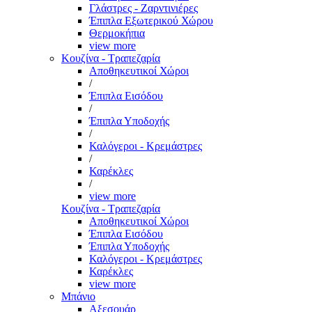
Γλάστρες - Ζαρντινιέρες
Έπιπλα Εξωτερικού Χώρου
Θερμοκήπια
view more
Κουζίνα - Τραπεζαρία
Αποθηκευτικοί Χώροι
/
Έπιπλα Εισόδου
/
Έπιπλα Υποδοχής
/
Καλόγεροι - Κρεμάστρες
/
Καρέκλες
/
view more
Κουζίνα - Τραπεζαρία
Αποθηκευτικοί Χώροι
Έπιπλα Εισόδου
Έπιπλα Υποδοχής
Καλόγεροι - Κρεμάστρες
Καρέκλες
view more
Μπάνιο
Αξεσουάρ