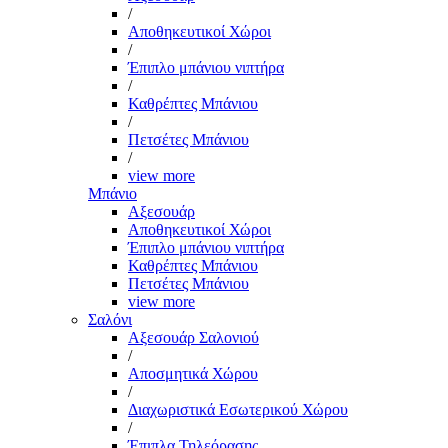
/
Αποθηκευτικοί Χώροι
/
Έπιπλο μπάνιου νιπτήρα
/
Καθρέπτες Μπάνιου
/
Πετσέτες Μπάνιου
/
view more
Μπάνιο
Αξεσουάρ
Αποθηκευτικοί Χώροι
Έπιπλο μπάνιου νιπτήρα
Καθρέπτες Μπάνιου
Πετσέτες Μπάνιου
view more
Σαλόνι
Αξεσουάρ Σαλονιού
/
Αποσμητικά Χώρου
/
Διαχωριστικά Εσωτερικού Χώρου
/
Έπιπλα Τηλεόρασης