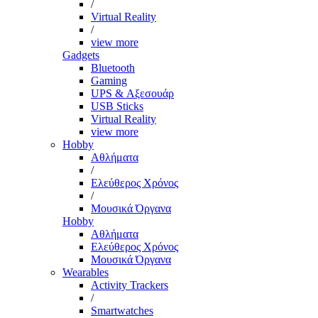
/
Virtual Reality
/
view more
Gadgets
Bluetooth
Gaming
UPS & Αξεσουάρ
USB Sticks
Virtual Reality
view more
Hobby
Αθλήματα
/
Ελεύθερος Χρόνος
/
Μουσικά Όργανα
Hobby
Αθλήματα
Ελεύθερος Χρόνος
Μουσικά Όργανα
Wearables
Activity Trackers
/
Smartwatches