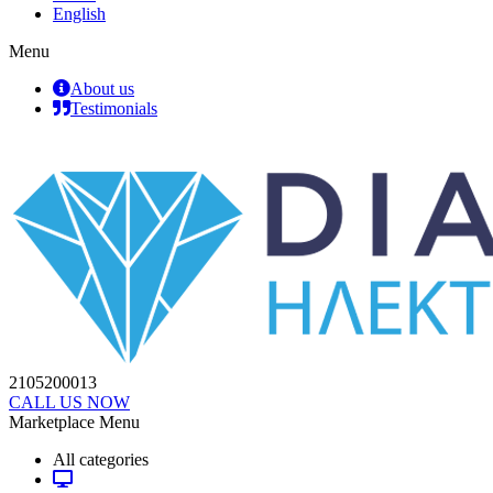
English
Menu
About us
Testimonials
2105200013
CALL US NOW
Marketplace Menu
All categories