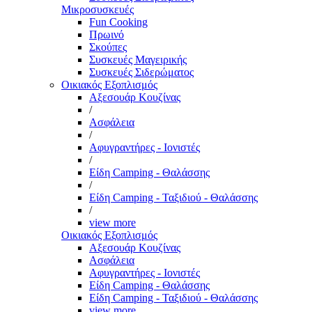
Μικροσυσκευές
Fun Cooking
Πρωινό
Σκούπες
Συσκευές Μαγειρικής
Συσκευές Σιδερώματος
Οικιακός Εξοπλισμός
Αξεσουάρ Κουζίνας
/
Ασφάλεια
/
Αφυγραντήρες - Ιονιστές
/
Είδη Camping - Θαλάσσης
/
Είδη Camping - Ταξιδιού - Θαλάσσης
/
view more
Οικιακός Εξοπλισμός
Αξεσουάρ Κουζίνας
Ασφάλεια
Αφυγραντήρες - Ιονιστές
Είδη Camping - Θαλάσσης
Είδη Camping - Ταξιδιού - Θαλάσσης
view more