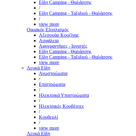
Είδη Camping - Θαλάσσης
/
Είδη Camping - Ταξιδιού - Θαλάσσης
/
view more
Οικιακός Εξοπλισμός
Αξεσουάρ Κουζίνας
Ασφάλεια
Αφυγραντήρες - Ιονιστές
Είδη Camping - Θαλάσσης
Είδη Camping - Ταξιδιού - Θαλάσσης
view more
Λευκά Είδη
Ανωστρώματα
/
Επιστρώματα
/
Ηλεκτρικά Υποστρώματα
/
Ηλεκτρικές Κουβέρτες
/
Κουβερλί
/
view more
Λευκά Είδη