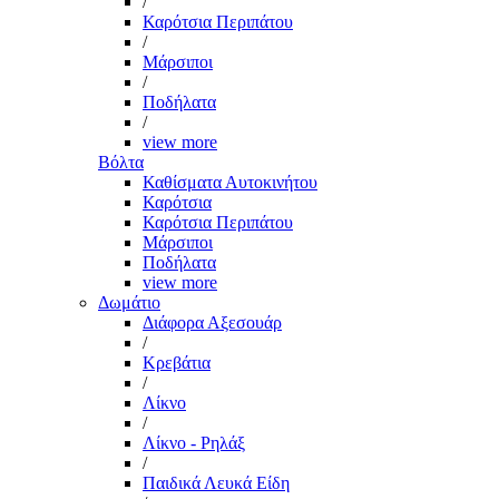
/
Καρότσια Περιπάτου
/
Μάρσιποι
/
Ποδήλατα
/
view more
Βόλτα
Καθίσματα Αυτοκινήτου
Καρότσια
Καρότσια Περιπάτου
Μάρσιποι
Ποδήλατα
view more
Δωμάτιο
Διάφορα Αξεσουάρ
/
Κρεβάτια
/
Λίκνο
/
Λίκνο - Ρηλάξ
/
Παιδικά Λευκά Είδη