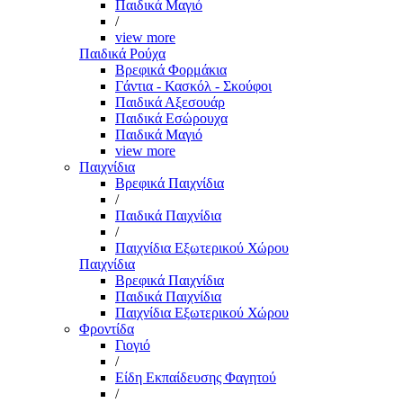
Παιδικά Μαγιό
/
view more
Παιδικά Ρούχα
Βρεφικά Φορμάκια
Γάντια - Κασκόλ - Σκούφοι
Παιδικά Αξεσουάρ
Παιδικά Εσώρουχα
Παιδικά Μαγιό
view more
Παιχνίδια
Βρεφικά Παιχνίδια
/
Παιδικά Παιχνίδια
/
Παιχνίδια Εξωτερικού Χώρου
Παιχνίδια
Βρεφικά Παιχνίδια
Παιδικά Παιχνίδια
Παιχνίδια Εξωτερικού Χώρου
Φροντίδα
Γιογιό
/
Είδη Εκπαίδευσης Φαγητού
/