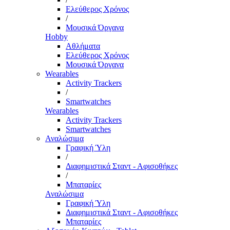
Ελεύθερος Χρόνος
/
Μουσικά Όργανα
Hobby
Αθλήματα
Ελεύθερος Χρόνος
Μουσικά Όργανα
Wearables
Activity Trackers
/
Smartwatches
Wearables
Activity Trackers
Smartwatches
Αναλώσιμα
Γραφική Ύλη
/
Διαφημιστικά Σταντ - Αφισοθήκες
/
Μπαταρίες
Αναλώσιμα
Γραφική Ύλη
Διαφημιστικά Σταντ - Αφισοθήκες
Μπαταρίες