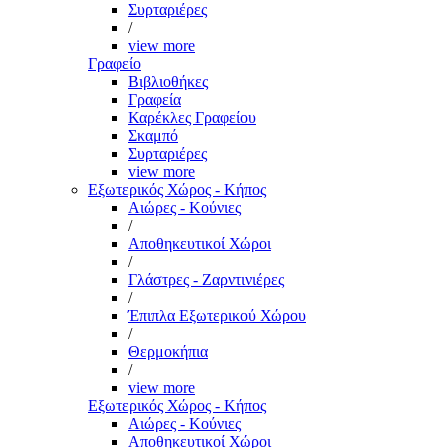
Συρταριέρες
/
view more
Γραφείο
Βιβλιοθήκες
Γραφεία
Καρέκλες Γραφείου
Σκαμπό
Συρταριέρες
view more
Εξωτερικός Χώρος - Κήπος
Αιώρες - Κούνιες
/
Αποθηκευτικοί Χώροι
/
Γλάστρες - Ζαρντινιέρες
/
Έπιπλα Εξωτερικού Χώρου
/
Θερμοκήπια
/
view more
Εξωτερικός Χώρος - Κήπος
Αιώρες - Κούνιες
Αποθηκευτικοί Χώροι