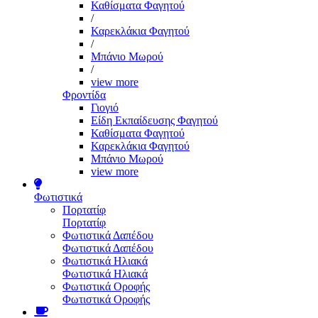
Καθίσματα Φαγητού
/
Καρεκλάκια Φαγητού
/
Μπάνιο Μωρού
/
view more
Φροντίδα
Γιογιό
Είδη Εκπαίδευσης Φαγητού
Καθίσματα Φαγητού
Καρεκλάκια Φαγητού
Μπάνιο Μωρού
view more
Φωτιστικά
Πορτατίφ
Πορτατίφ
Φωτιστικά Δαπέδου
Φωτιστικά Δαπέδου
Φωτιστικά Ηλιακά
Φωτιστικά Ηλιακά
Φωτιστικά Οροφής
Φωτιστικά Οροφής