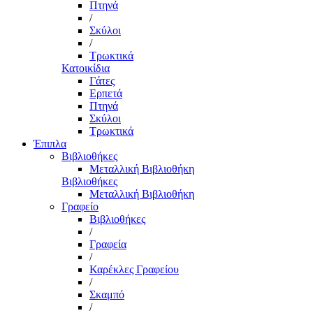
Πτηνά
/
Σκύλοι
/
Τρωκτικά
Κατοικίδια
Γάτες
Ερπετά
Πτηνά
Σκύλοι
Τρωκτικά
Έπιπλα
Βιβλιοθήκες
Μεταλλική Βιβλιοθήκη
Βιβλιοθήκες
Μεταλλική Βιβλιοθήκη
Γραφείο
Βιβλιοθήκες
/
Γραφεία
/
Καρέκλες Γραφείου
/
Σκαμπό
/