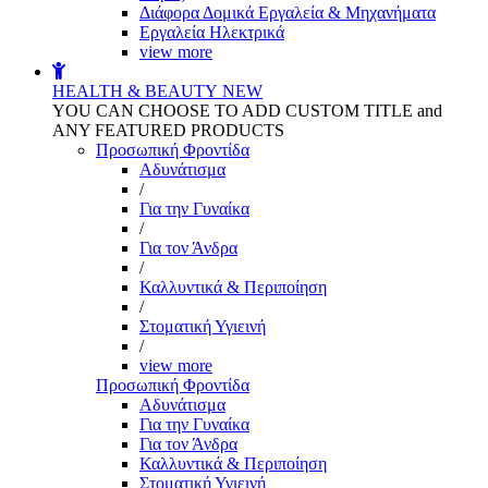
Διάφορα Δομικά Εργαλεία & Μηχανήματα
Εργαλεία Ηλεκτρικά
view more
HEALTH & BEAUTY
NEW
YOU CAN CHOOSE TO ADD CUSTOM TITLE and
ANY FEATURED PRODUCTS
Προσωπική Φροντίδα
Αδυνάτισμα
/
Για την Γυναίκα
/
Για τον Άνδρα
/
Καλλυντικά & Περιποίηση
/
Στοματική Υγιεινή
/
view more
Προσωπική Φροντίδα
Αδυνάτισμα
Για την Γυναίκα
Για τον Άνδρα
Καλλυντικά & Περιποίηση
Στοματική Υγιεινή