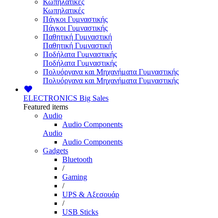
Κωπηλατικές
Κωπηλατικές
Πάγκοι Γυμναστικής
Πάγκοι Γυμναστικής
Παθητική Γυμναστική
Παθητική Γυμναστική
Ποδήλατα Γυμναστικής
Ποδήλατα Γυμναστικής
Πολυόργανα και Μηχανήματα Γυμναστικής
Πολυόργανα και Μηχανήματα Γυμναστικής
ELECTRONICS
Big Sales
Featured items
Audio
Audio Components
Audio
Audio Components
Gadgets
Bluetooth
/
Gaming
/
UPS & Αξεσουάρ
/
USB Sticks