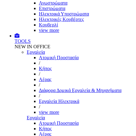
Ανωστρώματα
Επιστρώματα
Ηλεκτρικά Υποστρώματα
Ηλεκτρικές Κουβέρτες
Κουβερλί
view more
TOOLS
NEW IN OFFICE
Εργαλεία
Aτομική Προστασία
/
Kήπος
/
Αέρας
/
Διάφορα Δομικά Εργαλεία & Μηχανήματα
/
Εργαλεία Ηλεκτρικά
/
view more
Εργαλεία
Aτομική Προστασία
Kήπος
Αέρας