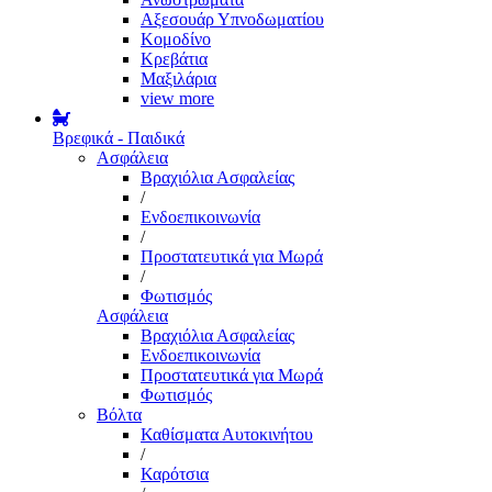
Αξεσουάρ Υπνοδωματίου
Κομοδίνο
Κρεβάτια
Μαξιλάρια
view more
Βρεφικά - Παιδικά
Ασφάλεια
Βραχιόλια Ασφαλείας
/
Ενδοεπικοινωνία
/
Προστατευτικά για Μωρά
/
Φωτισμός
Ασφάλεια
Βραχιόλια Ασφαλείας
Ενδοεπικοινωνία
Προστατευτικά για Μωρά
Φωτισμός
Βόλτα
Καθίσματα Αυτοκινήτου
/
Καρότσια