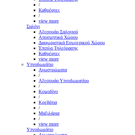
/
Καθρέφτες
/
view more
Σαλόνι
Αξεσουάρ Σαλονιού
Αποσμητικά Χώρου
Διαχωριστικά Εσωτερικού Χώρου
Έπιπλα Τηλεόρασης
Καθρέφτες
view more
Υπνοδωμάτιο
Ανωστρώματα
/
Αξεσουάρ Υπνοδωματίου
/
Κομοδίνο
/
Κρεβάτια
/
Μαξιλάρια
/
view more
Υπνοδωμάτιο
Ανωστρώματα