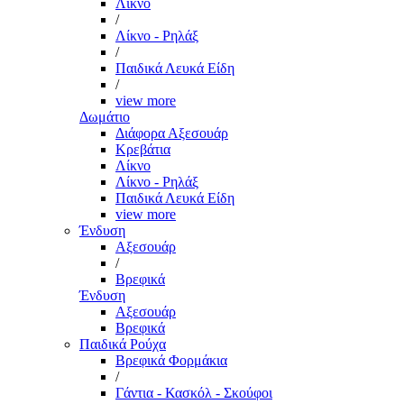
Λίκνο
/
Λίκνο - Ρηλάξ
/
Παιδικά Λευκά Είδη
/
view more
Δωμάτιο
Διάφορα Αξεσουάρ
Κρεβάτια
Λίκνο
Λίκνο - Ρηλάξ
Παιδικά Λευκά Είδη
view more
Ένδυση
Αξεσουάρ
/
Βρεφικά
Ένδυση
Αξεσουάρ
Βρεφικά
Παιδικά Ρούχα
Βρεφικά Φορμάκια
/
Γάντια - Κασκόλ - Σκούφοι