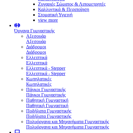
Ζυγαριές Σώματος & Λιπομετρητές
Καλλυντικά & Περιποίηση
Στοματική Υγιεινή
view more
Όργανα Γυμναστικής
Αξεσουάρ
Αξεσουάρ
Διάδρομοι
Διάδρομοι
Ελλειπτικά
Ελλειπτικά
Ελλειπτικά - Stepper
Ελλειπτικά - Stepper
Κωπηλατικές
Κωπηλατικές
Πάγκοι Γυμναστικής
Πάγκοι Γυμναστικής
Παθητική Γυμναστική
Παθητική Γυμναστική
Ποδήλατα Γυμναστικής
Ποδήλατα Γυμναστικής
Πολυόργανα και Μηχανήματα Γυμναστικής
Πολυόργανα και Μηχανήματα Γυμναστικής