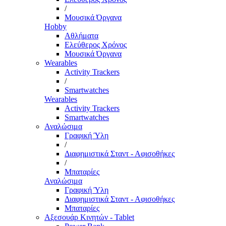
/
Μουσικά Όργανα
Hobby
Αθλήματα
Ελεύθερος Χρόνος
Μουσικά Όργανα
Wearables
Activity Trackers
/
Smartwatches
Wearables
Activity Trackers
Smartwatches
Αναλώσιμα
Γραφική Ύλη
/
Διαφημιστικά Σταντ - Αφισοθήκες
/
Μπαταρίες
Αναλώσιμα
Γραφική Ύλη
Διαφημιστικά Σταντ - Αφισοθήκες
Μπαταρίες
Αξεσουάρ Κινητών - Tablet