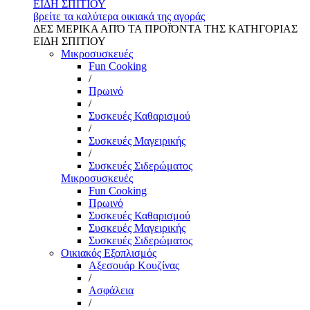
ΕΙΔΗ ΣΠΙΤΙΟΥ
βρείτε τα καλύτερα οικιακά της αγοράς
ΔΕΣ ΜΕΡΙΚΑ ΑΠΌ ΤΑ ΠΡΟΪΌΝΤΑ ΤΗΣ ΚΑΤΗΓΟΡΙΑΣ
ΕΙΔΗ ΣΠΙΤΙΟΥ
Μικροσυσκευές
Fun Cooking
/
Πρωινό
/
Συσκευές Καθαρισμού
/
Συσκευές Μαγειρικής
/
Συσκευές Σιδερώματος
Μικροσυσκευές
Fun Cooking
Πρωινό
Συσκευές Καθαρισμού
Συσκευές Μαγειρικής
Συσκευές Σιδερώματος
Οικιακός Εξοπλισμός
Αξεσουάρ Κουζίνας
/
Ασφάλεια
/