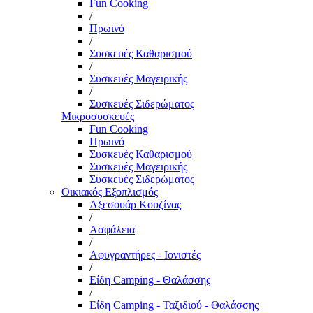
Fun Cooking
/
Πρωινό
/
Συσκευές Καθαρισμού
/
Συσκευές Μαγειρικής
/
Συσκευές Σιδερώματος
Μικροσυσκευές
Fun Cooking
Πρωινό
Συσκευές Καθαρισμού
Συσκευές Μαγειρικής
Συσκευές Σιδερώματος
Οικιακός Εξοπλισμός
Αξεσουάρ Κουζίνας
/
Ασφάλεια
/
Αφυγραντήρες - Ιονιστές
/
Είδη Camping - Θαλάσσης
/
Είδη Camping - Ταξιδιού - Θαλάσσης