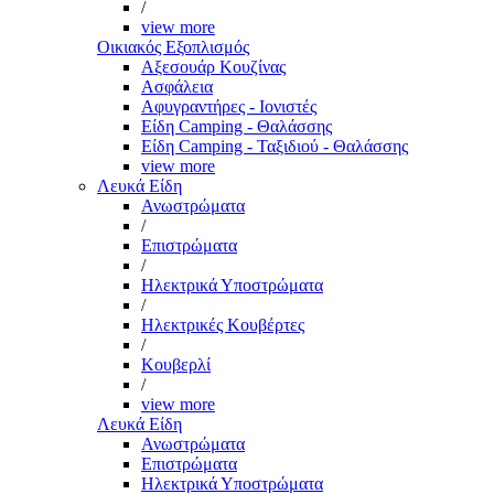
/
view more
Οικιακός Εξοπλισμός
Αξεσουάρ Κουζίνας
Ασφάλεια
Αφυγραντήρες - Ιονιστές
Είδη Camping - Θαλάσσης
Είδη Camping - Ταξιδιού - Θαλάσσης
view more
Λευκά Είδη
Ανωστρώματα
/
Επιστρώματα
/
Ηλεκτρικά Υποστρώματα
/
Ηλεκτρικές Κουβέρτες
/
Κουβερλί
/
view more
Λευκά Είδη
Ανωστρώματα
Επιστρώματα
Ηλεκτρικά Υποστρώματα