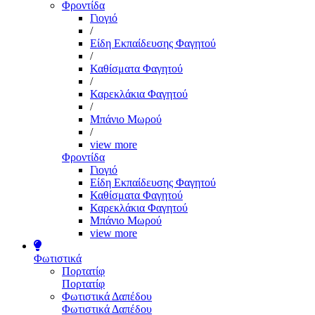
Φροντίδα
Γιογιό
/
Είδη Εκπαίδευσης Φαγητού
/
Καθίσματα Φαγητού
/
Καρεκλάκια Φαγητού
/
Μπάνιο Μωρού
/
view more
Φροντίδα
Γιογιό
Είδη Εκπαίδευσης Φαγητού
Καθίσματα Φαγητού
Καρεκλάκια Φαγητού
Μπάνιο Μωρού
view more
Φωτιστικά
Πορτατίφ
Πορτατίφ
Φωτιστικά Δαπέδου
Φωτιστικά Δαπέδου