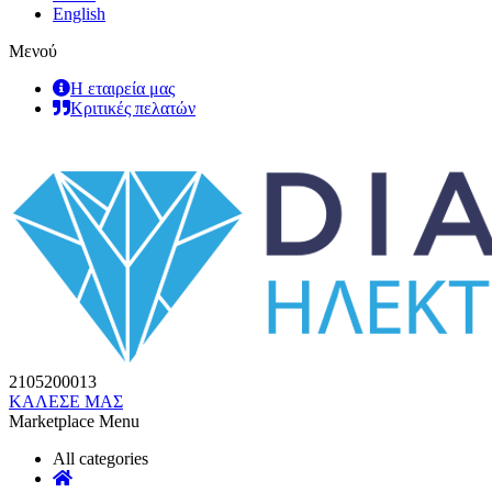
English
Μενού
Η εταιρεία μας
Κριτικές πελατών
2105200013
ΚΑΛΕΣΕ ΜΑΣ
Marketplace Menu
All categories