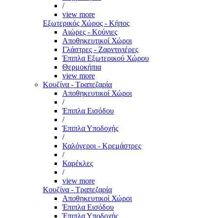
/
view more
Εξωτερικός Χώρος - Κήπος
Αιώρες - Κούνιες
Αποθηκευτικοί Χώροι
Γλάστρες - Ζαρντινιέρες
Έπιπλα Εξωτερικού Χώρου
Θερμοκήπια
view more
Κουζίνα - Τραπεζαρία
Αποθηκευτικοί Χώροι
/
Έπιπλα Εισόδου
/
Έπιπλα Υποδοχής
/
Καλόγεροι - Κρεμάστρες
/
Καρέκλες
/
view more
Κουζίνα - Τραπεζαρία
Αποθηκευτικοί Χώροι
Έπιπλα Εισόδου
Έπιπλα Υποδοχής