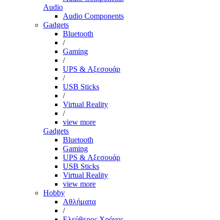
Audio
Audio Components
Gadgets
Bluetooth
/
Gaming
/
UPS & Αξεσουάρ
/
USB Sticks
/
Virtual Reality
/
view more
Gadgets
Bluetooth
Gaming
UPS & Αξεσουάρ
USB Sticks
Virtual Reality
view more
Hobby
Αθλήματα
/
Ελεύθερος Χρόνος