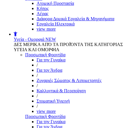
Aτομική Προστασία
Kήπος
Αέρας
Διάφορα Δομικά Εργαλεία & Μηχανήματα
Εργαλεία Ηλεκτρικά
view more
Υγεία - Ομορφιά
NEW
ΔΕΣ ΜΕΡΙΚΑ ΑΠΌ ΤΑ ΠΡΟΪΌΝΤΑ ΤΗΣ ΚΑΤΗΓΟΡΙΑΣ
ΥΓΕΙΑ ΚΑΙ ΟΜΟΡΦΙΑ
Προσωπική Φροντίδα
Για την Γυναίκα
/
Για τον Άνδρα
/
Ζυγαριές Σώματος & Λιπομετρητές
/
Καλλυντικά & Περιποίηση
/
Στοματική Υγιεινή
/
view more
Προσωπική Φροντίδα
Για την Γυναίκα
Για τον Άνδρα