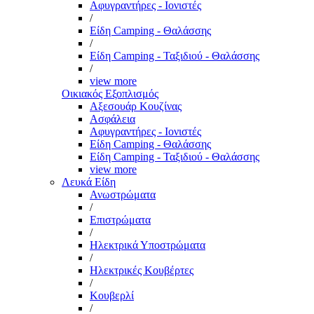
Αφυγραντήρες - Ιονιστές
/
Είδη Camping - Θαλάσσης
/
Είδη Camping - Ταξιδιού - Θαλάσσης
/
view more
Οικιακός Εξοπλισμός
Αξεσουάρ Κουζίνας
Ασφάλεια
Αφυγραντήρες - Ιονιστές
Είδη Camping - Θαλάσσης
Είδη Camping - Ταξιδιού - Θαλάσσης
view more
Λευκά Είδη
Ανωστρώματα
/
Επιστρώματα
/
Ηλεκτρικά Υποστρώματα
/
Ηλεκτρικές Κουβέρτες
/
Κουβερλί
/