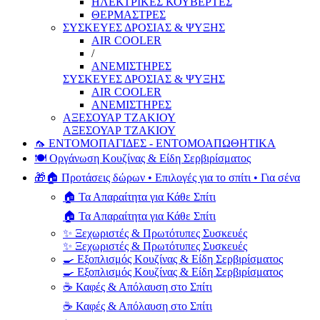
ΗΛΕΚΤΡΙΚΕΣ ΚΟΥΒΕΡΤΕΣ
ΘΕΡΜΑΣΤΡΕΣ
ΣΥΣΚΕΥΕΣ ΔΡΟΣΙΑΣ & ΨΥΞΗΣ
AIR COOLER
/
ΑΝΕΜΙΣΤΗΡΕΣ
ΣΥΣΚΕΥΕΣ ΔΡΟΣΙΑΣ & ΨΥΞΗΣ
AIR COOLER
ΑΝΕΜΙΣΤΗΡΕΣ
ΑΞΕΣΟΥΑΡ ΤΖΑΚΙΟΥ
ΑΞΕΣΟΥΑΡ ΤΖΑΚΙΟΥ
🦟 ΕΝΤΟΜΟΠΑΓΙΔΕΣ - ΕΝΤΟΜΟΑΠΩΘΗΤΙΚΑ
🍽️ Οργάνωση Κουζίνας & Είδη Σερβιρίσματος
🎁🏠 Προτάσεις δώρων • Επιλογές για το σπίτι • Για σένα
🏠 Τα Απαραίτητα για Κάθε Σπίτι
🏠 Τα Απαραίτητα για Κάθε Σπίτι
✨ Ξεχωριστές & Πρωτότυπες Συσκευές
✨ Ξεχωριστές & Πρωτότυπες Συσκευές
🍳 Εξοπλισμός Κουζίνας & Είδη Σερβιρίσματος
🍳 Εξοπλισμός Κουζίνας & Είδη Σερβιρίσματος
☕ Καφές & Απόλαυση στο Σπίτι
☕ Καφές & Απόλαυση στο Σπίτι