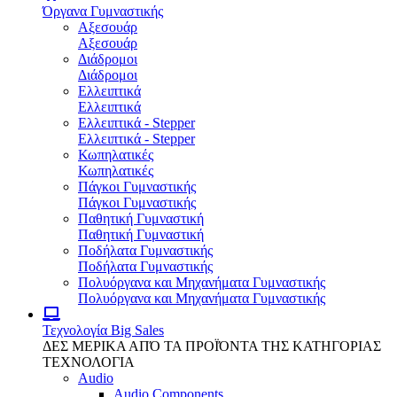
Όργανα Γυμναστικής
Αξεσουάρ
Αξεσουάρ
Διάδρομοι
Διάδρομοι
Ελλειπτικά
Ελλειπτικά
Ελλειπτικά - Stepper
Ελλειπτικά - Stepper
Κωπηλατικές
Κωπηλατικές
Πάγκοι Γυμναστικής
Πάγκοι Γυμναστικής
Παθητική Γυμναστική
Παθητική Γυμναστική
Ποδήλατα Γυμναστικής
Ποδήλατα Γυμναστικής
Πολυόργανα και Μηχανήματα Γυμναστικής
Πολυόργανα και Μηχανήματα Γυμναστικής
Τεχνολογία
Big Sales
ΔΕΣ ΜΕΡΙΚΑ ΑΠΌ ΤΑ ΠΡΟΪΌΝΤΑ ΤΗΣ ΚΑΤΗΓΟΡΙΑΣ
ΤΕΧΝΟΛΟΓΙΑ
Audio
Audio Components