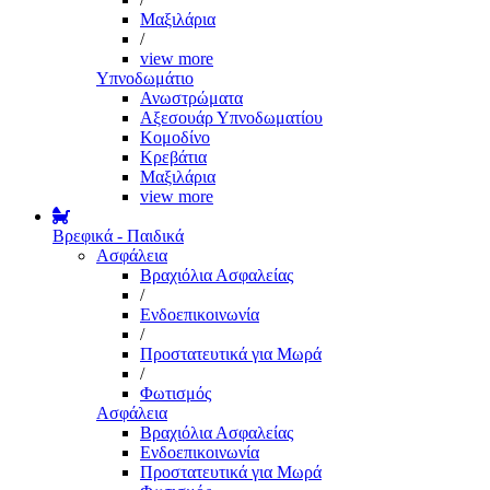
Μαξιλάρια
/
view more
Υπνοδωμάτιο
Ανωστρώματα
Αξεσουάρ Υπνοδωματίου
Κομοδίνο
Κρεβάτια
Μαξιλάρια
view more
Βρεφικά - Παιδικά
Ασφάλεια
Βραχιόλια Ασφαλείας
/
Ενδοεπικοινωνία
/
Προστατευτικά για Μωρά
/
Φωτισμός
Ασφάλεια
Βραχιόλια Ασφαλείας
Ενδοεπικοινωνία
Προστατευτικά για Μωρά