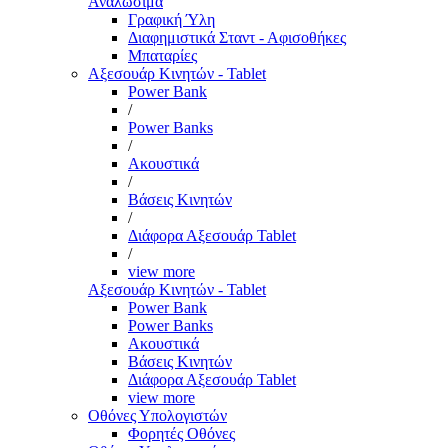
Αναλώσιμα
Γραφική Ύλη
Διαφημιστικά Σταντ - Αφισοθήκες
Μπαταρίες
Αξεσουάρ Κινητών - Tablet
Power Bank
/
Power Banks
/
Ακουστικά
/
Βάσεις Κινητών
/
Διάφορα Αξεσουάρ Tablet
/
view more
Αξεσουάρ Κινητών - Tablet
Power Bank
Power Banks
Ακουστικά
Βάσεις Κινητών
Διάφορα Αξεσουάρ Tablet
view more
Οθόνες Υπολογιστών
Φορητές Οθόνες