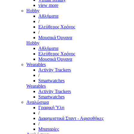
view more
Hobby
Αθλήματα
/
Ελεύθερος Χρόνος
/
Μουσικά Όργανα
Hobby
Αθλήματα
Ελεύθερος Χρόνος
Μουσικά Όργανα
Wearables
Activity Trackers
/
Smartwatches
Wearables
Activity Trackers
Smartwatches
Αναλώσιμα
Γραφική Ύλη
/
Διαφημιστικά Σταντ - Αφισοθήκες
/
Μπαταρίες