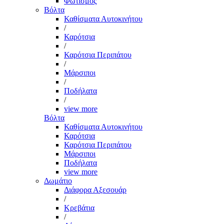
Φωτισμός
Βόλτα
Καθίσματα Αυτοκινήτου
/
Καρότσια
/
Καρότσια Περιπάτου
/
Μάρσιποι
/
Ποδήλατα
/
view more
Βόλτα
Καθίσματα Αυτοκινήτου
Καρότσια
Καρότσια Περιπάτου
Μάρσιποι
Ποδήλατα
view more
Δωμάτιο
Διάφορα Αξεσουάρ
/
Κρεβάτια
/