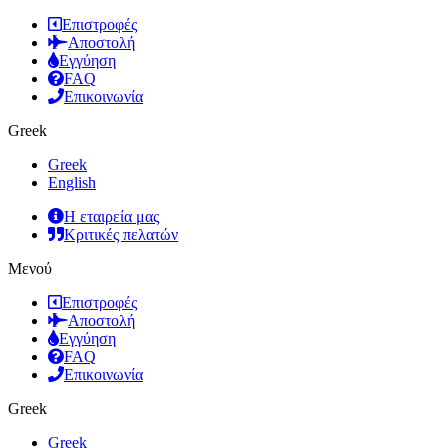
Επιστροφές
Αποστολή
Εγγύηση
FAQ
Επικοινωνία
Greek
Greek
English
Η εταιρεία μας
Κριτικές πελατών
Μενού
Επιστροφές
Αποστολή
Εγγύηση
FAQ
Επικοινωνία
Greek
Greek