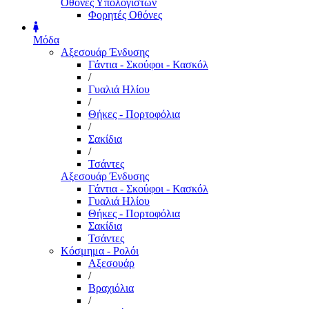
Οθόνες Υπολογιστών
Φορητές Οθόνες
Μόδα
Αξεσουάρ Ένδυσης
Γάντια - Σκούφοι - Κασκόλ
/
Γυαλιά Ηλίου
/
Θήκες - Πορτοφόλια
/
Σακίδια
/
Τσάντες
Αξεσουάρ Ένδυσης
Γάντια - Σκούφοι - Κασκόλ
Γυαλιά Ηλίου
Θήκες - Πορτοφόλια
Σακίδια
Τσάντες
Κόσμημα - Ρολόι
Αξεσουάρ
/
Βραχιόλια
/