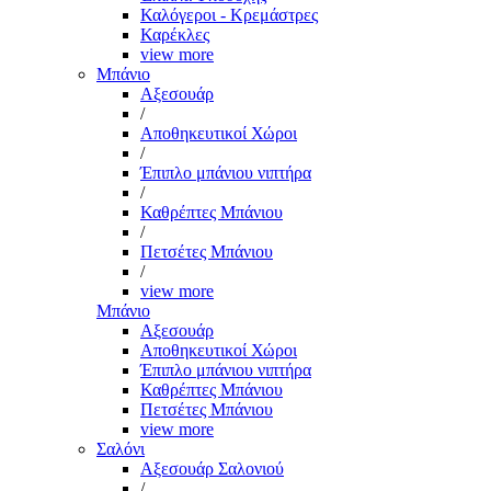
Καλόγεροι - Κρεμάστρες
Καρέκλες
view more
Μπάνιο
Αξεσουάρ
/
Αποθηκευτικοί Χώροι
/
Έπιπλο μπάνιου νιπτήρα
/
Καθρέπτες Μπάνιου
/
Πετσέτες Μπάνιου
/
view more
Μπάνιο
Αξεσουάρ
Αποθηκευτικοί Χώροι
Έπιπλο μπάνιου νιπτήρα
Καθρέπτες Μπάνιου
Πετσέτες Μπάνιου
view more
Σαλόνι
Αξεσουάρ Σαλονιού
/