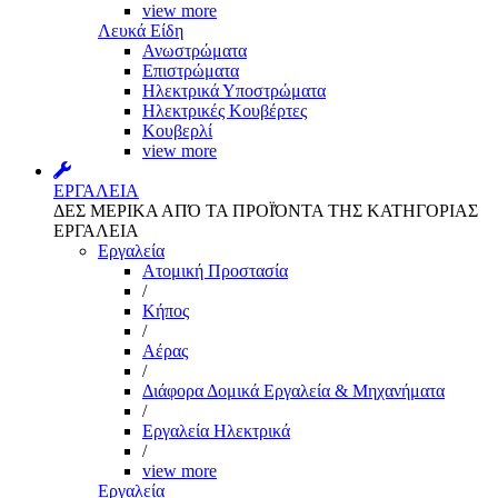
view more
Λευκά Είδη
Ανωστρώματα
Επιστρώματα
Ηλεκτρικά Υποστρώματα
Ηλεκτρικές Κουβέρτες
Κουβερλί
view more
ΕΡΓΑΛΕΙΑ
ΔΕΣ ΜΕΡΙΚΑ ΑΠΌ ΤΑ ΠΡΟΪΌΝΤΑ ΤΗΣ ΚΑΤΗΓΟΡΙΑΣ
ΕΡΓΑΛΕΙΑ
Εργαλεία
Aτομική Προστασία
/
Kήπος
/
Αέρας
/
Διάφορα Δομικά Εργαλεία & Μηχανήματα
/
Εργαλεία Ηλεκτρικά
/
view more
Εργαλεία