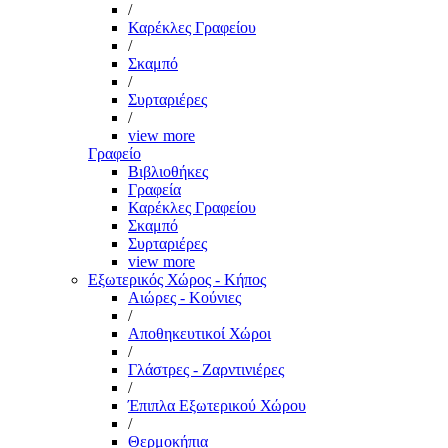
/
Καρέκλες Γραφείου
/
Σκαμπό
/
Συρταριέρες
/
view more
Γραφείο
Βιβλιοθήκες
Γραφεία
Καρέκλες Γραφείου
Σκαμπό
Συρταριέρες
view more
Εξωτερικός Χώρος - Κήπος
Αιώρες - Κούνιες
/
Αποθηκευτικοί Χώροι
/
Γλάστρες - Ζαρντινιέρες
/
Έπιπλα Εξωτερικού Χώρου
/
Θερμοκήπια