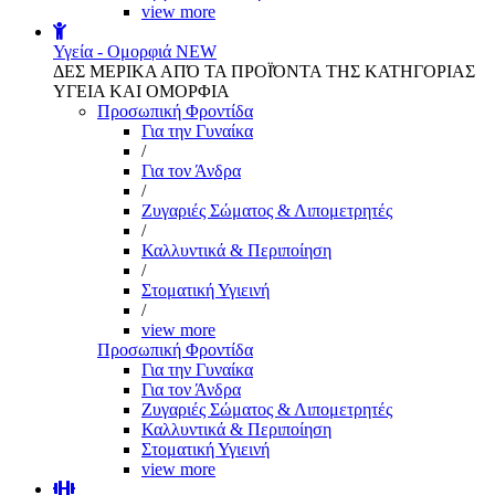
view more
Υγεία - Ομορφιά
NEW
ΔΕΣ ΜΕΡΙΚΑ ΑΠΌ ΤΑ ΠΡΟΪΌΝΤΑ ΤΗΣ ΚΑΤΗΓΟΡΙΑΣ
ΥΓΕΙΑ ΚΑΙ ΟΜΟΡΦΙΑ
Προσωπική Φροντίδα
Για την Γυναίκα
/
Για τον Άνδρα
/
Ζυγαριές Σώματος & Λιπομετρητές
/
Καλλυντικά & Περιποίηση
/
Στοματική Υγιεινή
/
view more
Προσωπική Φροντίδα
Για την Γυναίκα
Για τον Άνδρα
Ζυγαριές Σώματος & Λιπομετρητές
Καλλυντικά & Περιποίηση
Στοματική Υγιεινή
view more