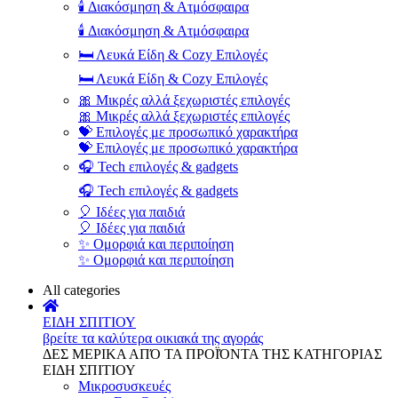
🕯️ Διακόσμηση & Ατμόσφαιρα
🕯️ Διακόσμηση & Ατμόσφαιρα
🛏️ Λευκά Είδη & Cozy Επιλογές
🛏️ Λευκά Είδη & Cozy Επιλογές
🎀 Μικρές αλλά ξεχωριστές επιλογές
🎀 Μικρές αλλά ξεχωριστές επιλογές
💝 Επιλογές με προσωπικό χαρακτήρα
💝 Επιλογές με προσωπικό χαρακτήρα
🎧 Tech επιλογές & gadgets
🎧 Tech επιλογές & gadgets
🎈 Ιδέες για παιδιά
🎈 Ιδέες για παιδιά
✨ Ομορφιά και περιποίηση
✨ Ομορφιά και περιποίηση
All categories
ΕΙΔΗ ΣΠΙΤΙΟΥ
βρείτε τα καλύτερα οικιακά της αγοράς
ΔΕΣ ΜΕΡΙΚΑ ΑΠΌ ΤΑ ΠΡΟΪΌΝΤΑ ΤΗΣ ΚΑΤΗΓΟΡΙΑΣ
ΕΙΔΗ ΣΠΙΤΙΟΥ
Μικροσυσκευές