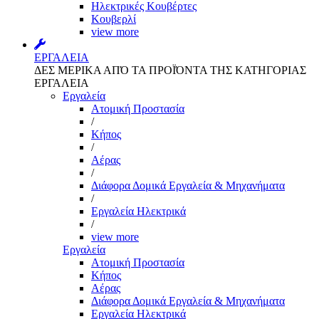
Ηλεκτρικές Κουβέρτες
Κουβερλί
view more
ΕΡΓΑΛΕΙΑ
ΔΕΣ ΜΕΡΙΚΑ ΑΠΌ ΤΑ ΠΡΟΪΌΝΤΑ ΤΗΣ ΚΑΤΗΓΟΡΙΑΣ
ΕΡΓΑΛΕΙΑ
Εργαλεία
Aτομική Προστασία
/
Kήπος
/
Αέρας
/
Διάφορα Δομικά Εργαλεία & Μηχανήματα
/
Εργαλεία Ηλεκτρικά
/
view more
Εργαλεία
Aτομική Προστασία
Kήπος
Αέρας
Διάφορα Δομικά Εργαλεία & Μηχανήματα
Εργαλεία Ηλεκτρικά