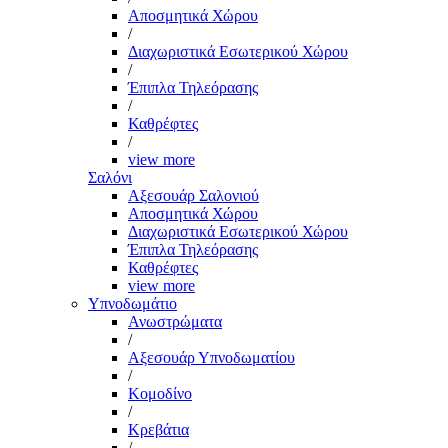
Αποσμητικά Χώρου
/
Διαχωριστικά Εσωτερικού Χώρου
/
Έπιπλα Τηλεόρασης
/
Καθρέφτες
/
view more
Σαλόνι
Αξεσουάρ Σαλονιού
Αποσμητικά Χώρου
Διαχωριστικά Εσωτερικού Χώρου
Έπιπλα Τηλεόρασης
Καθρέφτες
view more
Υπνοδωμάτιο
Ανωστρώματα
/
Αξεσουάρ Υπνοδωματίου
/
Κομοδίνο
/
Κρεβάτια
/