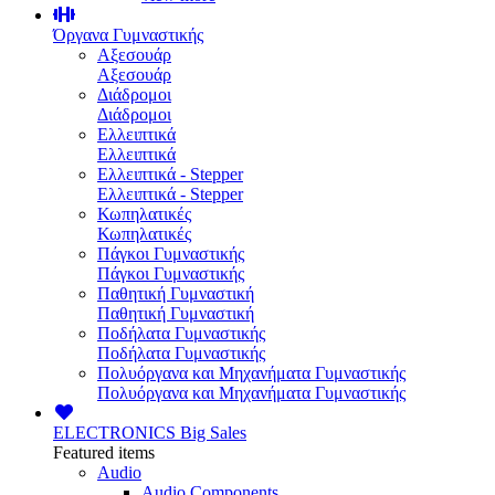
Όργανα Γυμναστικής
Αξεσουάρ
Αξεσουάρ
Διάδρομοι
Διάδρομοι
Ελλειπτικά
Ελλειπτικά
Ελλειπτικά - Stepper
Ελλειπτικά - Stepper
Κωπηλατικές
Κωπηλατικές
Πάγκοι Γυμναστικής
Πάγκοι Γυμναστικής
Παθητική Γυμναστική
Παθητική Γυμναστική
Ποδήλατα Γυμναστικής
Ποδήλατα Γυμναστικής
Πολυόργανα και Μηχανήματα Γυμναστικής
Πολυόργανα και Μηχανήματα Γυμναστικής
ELECTRONICS
Big Sales
Featured items
Audio
Audio Components