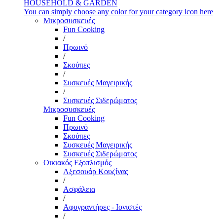
HOUSEHOLD & GARDEN
You can simply choose any color for your category icon here
Μικροσυσκευές
Fun Cooking
/
Πρωινό
/
Σκούπες
/
Συσκευές Μαγειρικής
/
Συσκευές Σιδερώματος
Μικροσυσκευές
Fun Cooking
Πρωινό
Σκούπες
Συσκευές Μαγειρικής
Συσκευές Σιδερώματος
Οικιακός Εξοπλισμός
Αξεσουάρ Κουζίνας
/
Ασφάλεια
/
Αφυγραντήρες - Ιονιστές
/