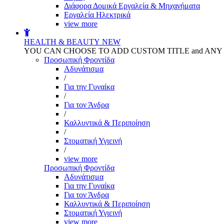
Διάφορα Δομικά Εργαλεία & Μηχανήματα
Εργαλεία Ηλεκτρικά
view more
HEALTH & BEAUTY
NEW
YOU CAN CHOOSE TO ADD CUSTOM TITLE and AN
Προσωπική Φροντίδα
Αδυνάτισμα
/
Για την Γυναίκα
/
Για τον Άνδρα
/
Καλλυντικά & Περιποίηση
/
Στοματική Υγιεινή
/
view more
Προσωπική Φροντίδα
Αδυνάτισμα
Για την Γυναίκα
Για τον Άνδρα
Καλλυντικά & Περιποίηση
Στοματική Υγιεινή
view more