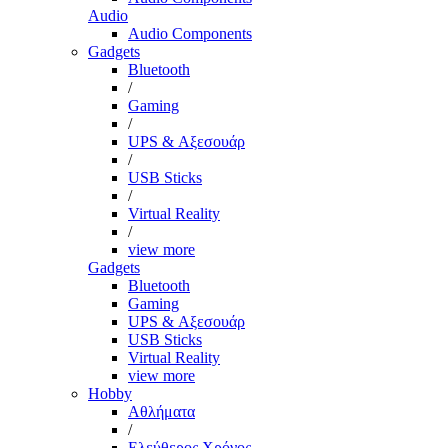
Audio
Audio Components
Gadgets
Bluetooth
/
Gaming
/
UPS & Αξεσουάρ
/
USB Sticks
/
Virtual Reality
/
view more
Gadgets
Bluetooth
Gaming
UPS & Αξεσουάρ
USB Sticks
Virtual Reality
view more
Hobby
Αθλήματα
/
Ελεύθερος Χρόνος