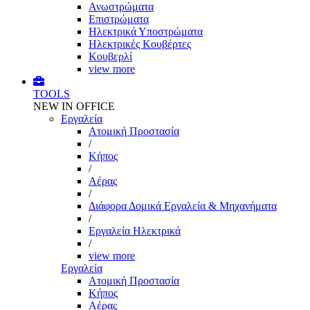
Ανωστρώματα
Επιστρώματα
Ηλεκτρικά Υποστρώματα
Ηλεκτρικές Κουβέρτες
Κουβερλί
view more
TOOLS
NEW IN OFFICE
Εργαλεία
Aτομική Προστασία
/
Kήπος
/
Αέρας
/
Διάφορα Δομικά Εργαλεία & Μηχανήματα
/
Εργαλεία Ηλεκτρικά
/
view more
Εργαλεία
Aτομική Προστασία
Kήπος
Αέρας