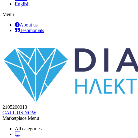
English
Menu
About us
Testimonials
2105200013
CALL US NOW
Marketplace Menu
All categories