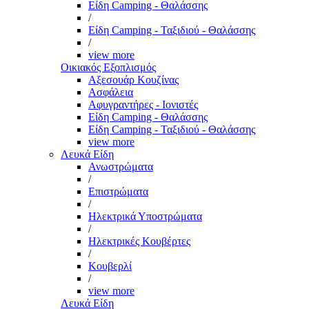
Είδη Camping - Θαλάσσης
/
Είδη Camping - Ταξιδιού - Θαλάσσης
/
view more
Οικιακός Εξοπλισμός
Αξεσουάρ Κουζίνας
Ασφάλεια
Αφυγραντήρες - Ιονιστές
Είδη Camping - Θαλάσσης
Είδη Camping - Ταξιδιού - Θαλάσσης
view more
Λευκά Είδη
Ανωστρώματα
/
Επιστρώματα
/
Ηλεκτρικά Υποστρώματα
/
Ηλεκτρικές Κουβέρτες
/
Κουβερλί
/
view more
Λευκά Είδη