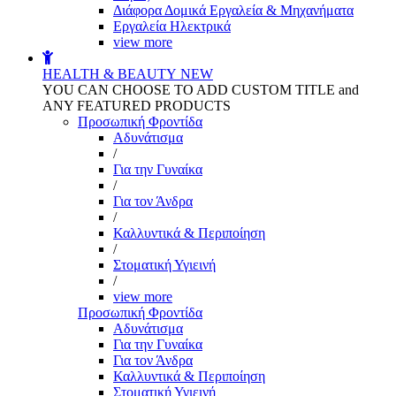
Διάφορα Δομικά Εργαλεία & Μηχανήματα
Εργαλεία Ηλεκτρικά
view more
HEALTH & BEAUTY
NEW
YOU CAN CHOOSE TO ADD CUSTOM TITLE and
ANY FEATURED PRODUCTS
Προσωπική Φροντίδα
Αδυνάτισμα
/
Για την Γυναίκα
/
Για τον Άνδρα
/
Καλλυντικά & Περιποίηση
/
Στοματική Υγιεινή
/
view more
Προσωπική Φροντίδα
Αδυνάτισμα
Για την Γυναίκα
Για τον Άνδρα
Καλλυντικά & Περιποίηση
Στοματική Υγιεινή