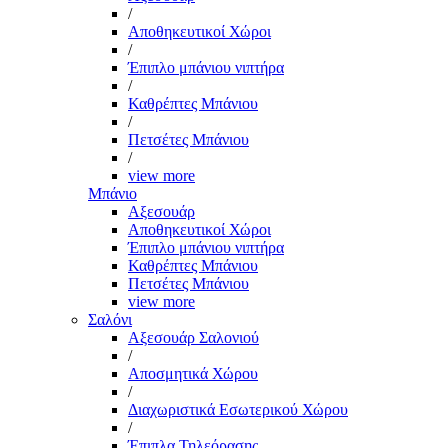
/
Αποθηκευτικοί Χώροι
/
Έπιπλο μπάνιου νιπτήρα
/
Καθρέπτες Μπάνιου
/
Πετσέτες Μπάνιου
/
view more
Μπάνιο
Αξεσουάρ
Αποθηκευτικοί Χώροι
Έπιπλο μπάνιου νιπτήρα
Καθρέπτες Μπάνιου
Πετσέτες Μπάνιου
view more
Σαλόνι
Αξεσουάρ Σαλονιού
/
Αποσμητικά Χώρου
/
Διαχωριστικά Εσωτερικού Χώρου
/
Έπιπλα Τηλεόρασης