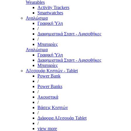
Wearables
Activity Trackers
Smartwatches
Αναλώσιμα
Γραφική Ύλη
/
Διαφημιστικά Σταντ - Αφισοθήκες
/
Μπαταρίες
Αναλώσιμα
Γραφική Ύλη
Διαφημιστικά Σταντ - Αφισοθήκες
Μπαταρίες
Αξεσουάρ Κινητών - Tablet
Power Bank
/
Power Banks
/
Ακουστικά
/
Βάσεις Κινητών
/
Διάφορα Αξεσουάρ Tablet
/
view more