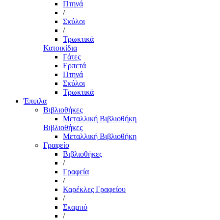
Πτηνά
/
Σκύλοι
/
Τρωκτικά
Κατοικίδια
Γάτες
Ερπετά
Πτηνά
Σκύλοι
Τρωκτικά
Έπιπλα
Βιβλιοθήκες
Μεταλλική Βιβλιοθήκη
Βιβλιοθήκες
Μεταλλική Βιβλιοθήκη
Γραφείο
Βιβλιοθήκες
/
Γραφεία
/
Καρέκλες Γραφείου
/
Σκαμπό
/