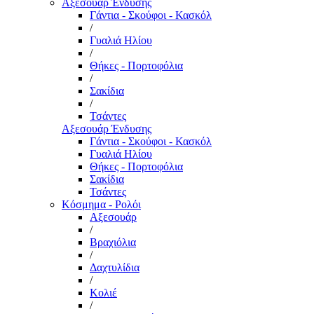
Αξεσουάρ Ένδυσης
Γάντια - Σκούφοι - Κασκόλ
/
Γυαλιά Ηλίου
/
Θήκες - Πορτοφόλια
/
Σακίδια
/
Τσάντες
Αξεσουάρ Ένδυσης
Γάντια - Σκούφοι - Κασκόλ
Γυαλιά Ηλίου
Θήκες - Πορτοφόλια
Σακίδια
Τσάντες
Κόσμημα - Ρολόι
Αξεσουάρ
/
Βραχιόλια
/
Δαχτυλίδια
/
Κολιέ
/