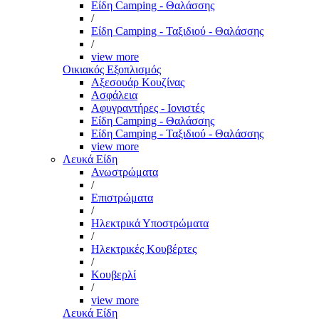
Είδη Camping - Θαλάσσης
/
Είδη Camping - Ταξιδιού - Θαλάσσης
/
view more
Οικιακός Εξοπλισμός
Αξεσουάρ Κουζίνας
Ασφάλεια
Αφυγραντήρες - Ιονιστές
Είδη Camping - Θαλάσσης
Είδη Camping - Ταξιδιού - Θαλάσσης
view more
Λευκά Είδη
Ανωστρώματα
/
Επιστρώματα
/
Ηλεκτρικά Υποστρώματα
/
Ηλεκτρικές Κουβέρτες
/
Κουβερλί
/
view more
Λευκά Είδη