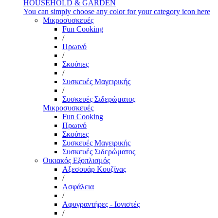
HOUSEHOLD & GARDEN
You can simply choose any color for your category icon here
Μικροσυσκευές
Fun Cooking
/
Πρωινό
/
Σκούπες
/
Συσκευές Μαγειρικής
/
Συσκευές Σιδερώματος
Μικροσυσκευές
Fun Cooking
Πρωινό
Σκούπες
Συσκευές Μαγειρικής
Συσκευές Σιδερώματος
Οικιακός Εξοπλισμός
Αξεσουάρ Κουζίνας
/
Ασφάλεια
/
Αφυγραντήρες - Ιονιστές
/