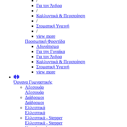
/
Για τον Άνδρα
/
Καλλυντικά & Περιποίηση
/
Στοματική Υγιεινή
/
view more
Προσωπική Φροντίδα
Αδυνάτισμα
Για την Γυναίκα
Για τον Άνδρα
Καλλυντικά & Περιποίηση
Στοματική Υγιεινή
view more
Όργανα Γυμναστικής
Αξεσουάρ
Αξεσουάρ
Διάδρομοι
Διάδρομοι
Ελλειπτικά
Ελλειπτικά
Ελλειπτικά - Stepper
Ελλειπτικά - Stepper