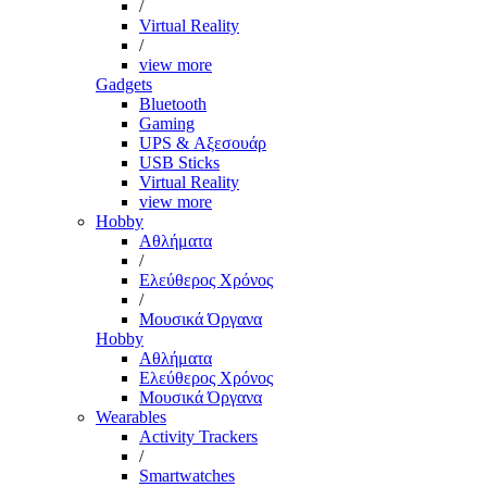
/
Virtual Reality
/
view more
Gadgets
Bluetooth
Gaming
UPS & Αξεσουάρ
USB Sticks
Virtual Reality
view more
Hobby
Αθλήματα
/
Ελεύθερος Χρόνος
/
Μουσικά Όργανα
Hobby
Αθλήματα
Ελεύθερος Χρόνος
Μουσικά Όργανα
Wearables
Activity Trackers
/
Smartwatches