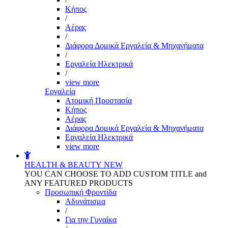
Kήπος
/
Αέρας
/
Διάφορα Δομικά Εργαλεία & Μηχανήματα
/
Εργαλεία Ηλεκτρικά
/
view more
Εργαλεία
Aτομική Προστασία
Kήπος
Αέρας
Διάφορα Δομικά Εργαλεία & Μηχανήματα
Εργαλεία Ηλεκτρικά
view more
HEALTH & BEAUTY
NEW
YOU CAN CHOOSE TO ADD CUSTOM TITLE and
ANY FEATURED PRODUCTS
Προσωπική Φροντίδα
Αδυνάτισμα
/
Για την Γυναίκα