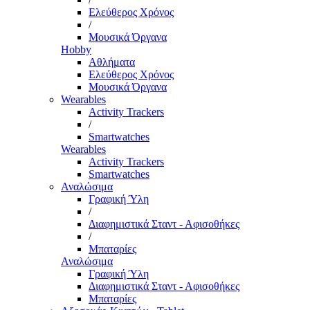
Ελεύθερος Χρόνος
/
Μουσικά Όργανα
Hobby
Αθλήματα
Ελεύθερος Χρόνος
Μουσικά Όργανα
Wearables
Activity Trackers
/
Smartwatches
Wearables
Activity Trackers
Smartwatches
Αναλώσιμα
Γραφική Ύλη
/
Διαφημιστικά Σταντ - Αφισοθήκες
/
Μπαταρίες
Αναλώσιμα
Γραφική Ύλη
Διαφημιστικά Σταντ - Αφισοθήκες
Μπαταρίες