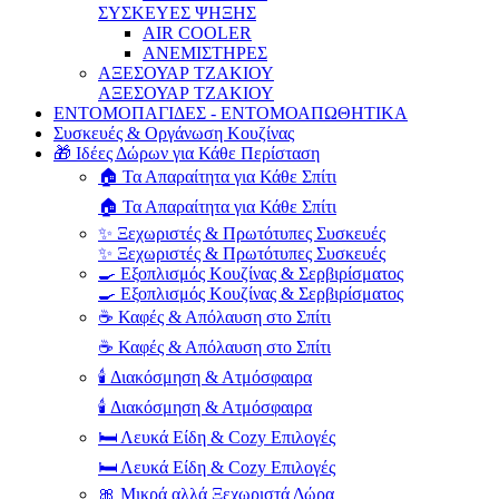
ΣΥΣΚΕΥΕΣ ΨΗΞΗΣ
AIR COOLER
ΑΝΕΜΙΣΤΗΡΕΣ
ΑΞΕΣΟΥΑΡ ΤΖΑΚΙΟΥ
ΑΞΕΣΟΥΑΡ ΤΖΑΚΙΟΥ
ΕΝΤΟΜΟΠΑΓΙΔΕΣ - ΕΝΤΟΜΟΑΠΩΘΗΤΙΚΑ
Συσκευές & Οργάνωση Κουζίνας
🎁 Ιδέες Δώρων για Κάθε Περίσταση
🏠 Τα Απαραίτητα για Κάθε Σπίτι
🏠 Τα Απαραίτητα για Κάθε Σπίτι
✨ Ξεχωριστές & Πρωτότυπες Συσκευές
✨ Ξεχωριστές & Πρωτότυπες Συσκευές
🍳 Εξοπλισμός Κουζίνας & Σερβιρίσματος
🍳 Εξοπλισμός Κουζίνας & Σερβιρίσματος
☕ Καφές & Απόλαυση στο Σπίτι
☕ Καφές & Απόλαυση στο Σπίτι
🕯️ Διακόσμηση & Ατμόσφαιρα
🕯️ Διακόσμηση & Ατμόσφαιρα
🛏️ Λευκά Είδη & Cozy Επιλογές
🛏️ Λευκά Είδη & Cozy Επιλογές
🎀 Μικρά αλλά Ξεχωριστά Δώρα