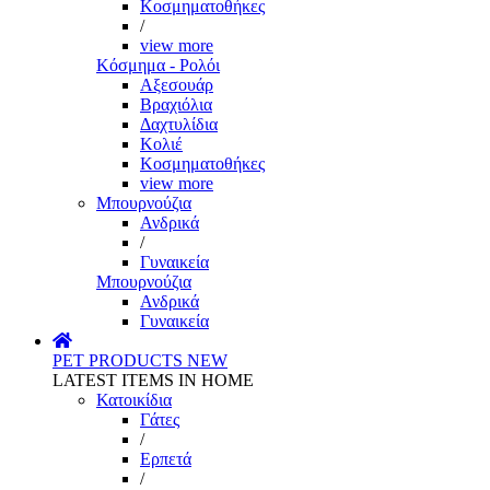
Κοσμηματοθήκες
/
view more
Κόσμημα - Ρολόι
Αξεσουάρ
Βραχιόλια
Δαχτυλίδια
Κολιέ
Κοσμηματοθήκες
view more
Μπουρνούζια
Ανδρικά
/
Γυναικεία
Μπουρνούζια
Ανδρικά
Γυναικεία
PET PRODUCTS
NEW
LATEST ITEMS IN HOME
Κατοικίδια
Γάτες
/
Ερπετά
/