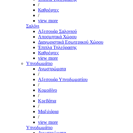
/
Καθρέφτες
/
view more
Σαλόνι
Αξεσουάρ Σαλονιού
Αποσμητικά Χώρου
Διαχωριστικά Εσωτερικού Χώρου
Έπιπλα Τηλεόρασης
Καθρέφτες
view more
Υπνοδωμάτιο
Ανωστρώματα
/
Αξεσουάρ Υπνοδωματίου
/
Κομοδίνο
/
Κρεβάτια
/
Μαξιλάρια
/
view more
Υπνοδωμάτιο
Ανωστρώματα