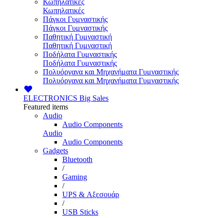
Κωπηλατικές
Κωπηλατικές
Πάγκοι Γυμναστικής
Πάγκοι Γυμναστικής
Παθητική Γυμναστική
Παθητική Γυμναστική
Ποδήλατα Γυμναστικής
Ποδήλατα Γυμναστικής
Πολυόργανα και Μηχανήματα Γυμναστικής
Πολυόργανα και Μηχανήματα Γυμναστικής
ELECTRONICS
Big Sales
Featured items
Audio
Audio Components
Audio
Audio Components
Gadgets
Bluetooth
/
Gaming
/
UPS & Αξεσουάρ
/
USB Sticks