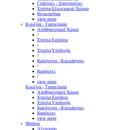
Γλάστρες - Ζαρντινιέρες
Έπιπλα Εξωτερικού Χώρου
Θερμοκήπια
view more
Κουζίνα - Τραπεζαρία
Αποθηκευτικοί Χώροι
/
Έπιπλα Εισόδου
/
Έπιπλα Υποδοχής
/
Καλόγεροι - Κρεμάστρες
/
Καρέκλες
/
view more
Κουζίνα - Τραπεζαρία
Αποθηκευτικοί Χώροι
Έπιπλα Εισόδου
Έπιπλα Υποδοχής
Καλόγεροι - Κρεμάστρες
Καρέκλες
view more
Μπάνιο
Αξεσουάρ