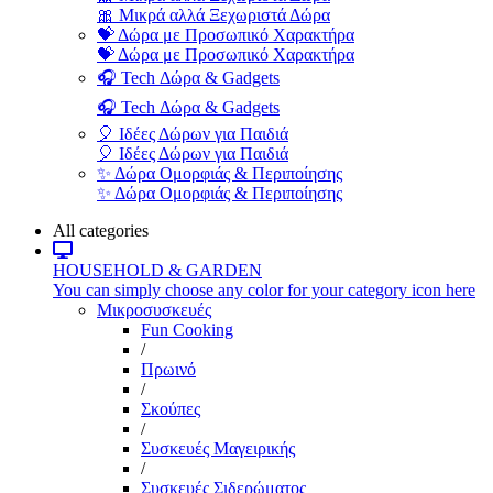
🎀 Μικρά αλλά Ξεχωριστά Δώρα
💝 Δώρα με Προσωπικό Χαρακτήρα
💝 Δώρα με Προσωπικό Χαρακτήρα
🎧 Tech Δώρα & Gadgets
🎧 Tech Δώρα & Gadgets
🎈 Ιδέες Δώρων για Παιδιά
🎈 Ιδέες Δώρων για Παιδιά
✨ Δώρα Ομορφιάς & Περιποίησης
✨ Δώρα Ομορφιάς & Περιποίησης
All categories
HOUSEHOLD & GARDEN
You can simply choose any color for your category icon here
Μικροσυσκευές
Fun Cooking
/
Πρωινό
/
Σκούπες
/
Συσκευές Μαγειρικής
/
Συσκευές Σιδερώματος