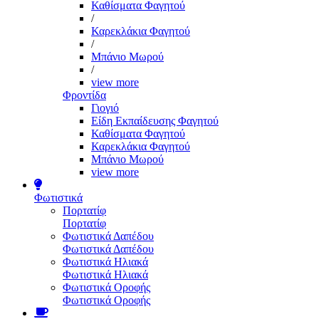
Καθίσματα Φαγητού
/
Καρεκλάκια Φαγητού
/
Μπάνιο Μωρού
/
view more
Φροντίδα
Γιογιό
Είδη Εκπαίδευσης Φαγητού
Καθίσματα Φαγητού
Καρεκλάκια Φαγητού
Μπάνιο Μωρού
view more
Φωτιστικά
Πορτατίφ
Πορτατίφ
Φωτιστικά Δαπέδου
Φωτιστικά Δαπέδου
Φωτιστικά Ηλιακά
Φωτιστικά Ηλιακά
Φωτιστικά Οροφής
Φωτιστικά Οροφής