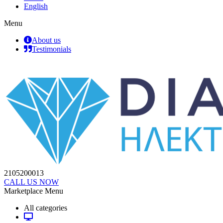
English
Menu
About us
Testimonials
2105200013
CALL US NOW
Marketplace Menu
All categories