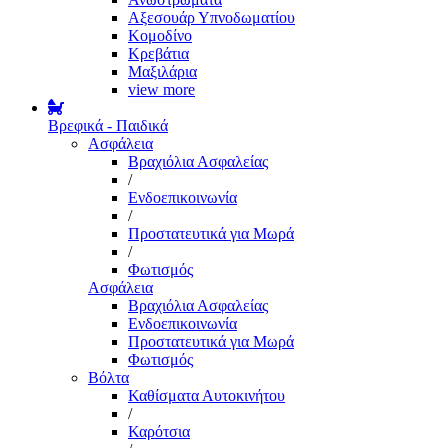
Αξεσουάρ Υπνοδωματίου
Κομοδίνο
Κρεβάτια
Μαξιλάρια
view more
Βρεφικά - Παιδικά
Ασφάλεια
Βραχιόλια Ασφαλείας
/
Ενδοεπικοινωνία
/
Προστατευτικά για Μωρά
/
Φωτισμός
Ασφάλεια
Βραχιόλια Ασφαλείας
Ενδοεπικοινωνία
Προστατευτικά για Μωρά
Φωτισμός
Βόλτα
Καθίσματα Αυτοκινήτου
/
Καρότσια