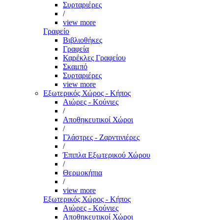
Συρταριέρες
/
view more
Γραφείο
Βιβλιοθήκες
Γραφεία
Καρέκλες Γραφείου
Σκαμπό
Συρταριέρες
view more
Εξωτερικός Χώρος - Κήπος
Αιώρες - Κούνιες
/
Αποθηκευτικοί Χώροι
/
Γλάστρες - Ζαρντινιέρες
/
Έπιπλα Εξωτερικού Χώρου
/
Θερμοκήπια
/
view more
Εξωτερικός Χώρος - Κήπος
Αιώρες - Κούνιες
Αποθηκευτικοί Χώροι