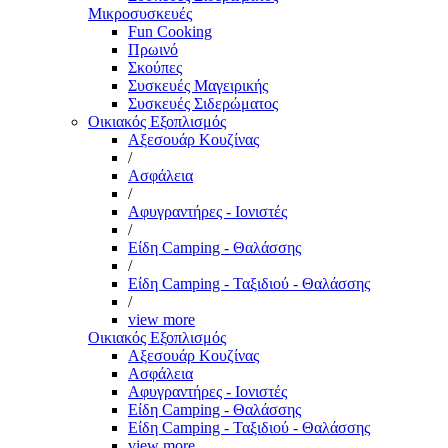
Μικροσυσκευές
Fun Cooking
Πρωινό
Σκούπες
Συσκευές Μαγειρικής
Συσκευές Σιδερώματος
Οικιακός Εξοπλισμός
Αξεσουάρ Κουζίνας
/
Ασφάλεια
/
Αφυγραντήρες - Ιονιστές
/
Είδη Camping - Θαλάσσης
/
Είδη Camping - Ταξιδιού - Θαλάσσης
/
view more
Οικιακός Εξοπλισμός
Αξεσουάρ Κουζίνας
Ασφάλεια
Αφυγραντήρες - Ιονιστές
Είδη Camping - Θαλάσσης
Είδη Camping - Ταξιδιού - Θαλάσσης
view more