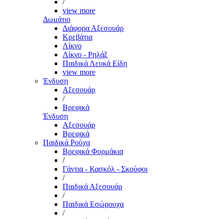
/
view more
Δωμάτιο
Διάφορα Αξεσουάρ
Κρεβάτια
Λίκνο
Λίκνο - Ρηλάξ
Παιδικά Λευκά Είδη
view more
Ένδυση
Αξεσουάρ
/
Βρεφικά
Ένδυση
Αξεσουάρ
Βρεφικά
Παιδικά Ρούχα
Βρεφικά Φορμάκια
/
Γάντια - Κασκόλ - Σκούφοι
/
Παιδικά Αξεσουάρ
/
Παιδικά Εσώρουχα
/