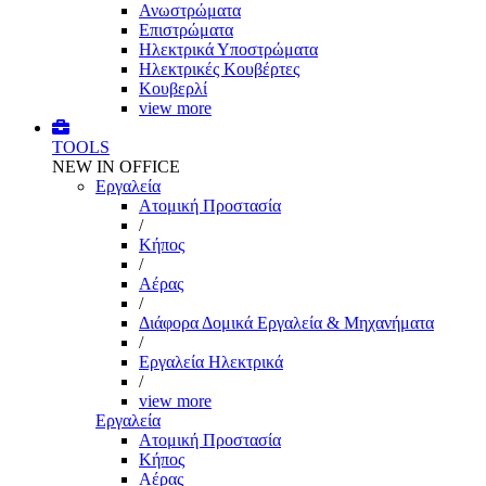
Ανωστρώματα
Επιστρώματα
Ηλεκτρικά Υποστρώματα
Ηλεκτρικές Κουβέρτες
Κουβερλί
view more
TOOLS
NEW IN OFFICE
Εργαλεία
Aτομική Προστασία
/
Kήπος
/
Αέρας
/
Διάφορα Δομικά Εργαλεία & Μηχανήματα
/
Εργαλεία Ηλεκτρικά
/
view more
Εργαλεία
Aτομική Προστασία
Kήπος
Αέρας