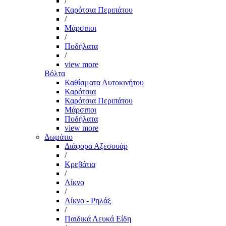
/
Καρότσια Περιπάτου
/
Μάρσιποι
/
Ποδήλατα
/
view more
Βόλτα
Καθίσματα Αυτοκινήτου
Καρότσια
Καρότσια Περιπάτου
Μάρσιποι
Ποδήλατα
view more
Δωμάτιο
Διάφορα Αξεσουάρ
/
Κρεβάτια
/
Λίκνο
/
Λίκνο - Ρηλάξ
/
Παιδικά Λευκά Είδη