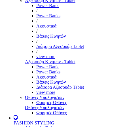
Αξεσουάρ Κινητών - Tablet
Power Bank
/
Power Banks
/
Ακουστικά
/
Βάσεις Κινητών
/
Διάφορα Αξεσουάρ Tablet
/
view more
Αξεσουάρ Κινητών - Tablet
Power Bank
Power Banks
Ακουστικά
Βάσεις Κινητών
Διάφορα Αξεσουάρ Tablet
view more
Οθόνες Υπολογιστών
Φορητές Οθόνες
Οθόνες Υπολογιστών
Φορητές Οθόνες
FASHION STYLING