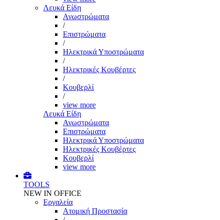
Λευκά Είδη
Ανωστρώματα
/
Επιστρώματα
/
Ηλεκτρικά Υποστρώματα
/
Ηλεκτρικές Κουβέρτες
/
Κουβερλί
/
view more
Λευκά Είδη
Ανωστρώματα
Επιστρώματα
Ηλεκτρικά Υποστρώματα
Ηλεκτρικές Κουβέρτες
Κουβερλί
view more
TOOLS
NEW IN OFFICE
Εργαλεία
Aτομική Προστασία
/