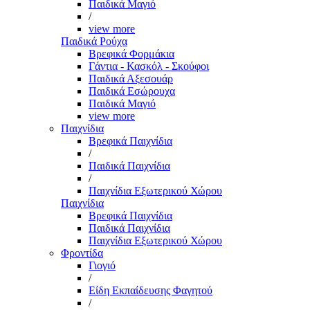
Παιδικά Μαγιό
/
view more
Παιδικά Ρούχα
Βρεφικά Φορμάκια
Γάντια - Κασκόλ - Σκούφοι
Παιδικά Αξεσουάρ
Παιδικά Εσώρουχα
Παιδικά Μαγιό
view more
Παιχνίδια
Βρεφικά Παιχνίδια
/
Παιδικά Παιχνίδια
/
Παιχνίδια Εξωτερικού Χώρου
Παιχνίδια
Βρεφικά Παιχνίδια
Παιδικά Παιχνίδια
Παιχνίδια Εξωτερικού Χώρου
Φροντίδα
Γιογιό
/
Είδη Εκπαίδευσης Φαγητού
/