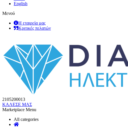
English
Μενού
Η εταιρεία μας
Κριτικές πελατών
2105200013
ΚΑΛΕΣΕ ΜΑΣ
Marketplace Menu
All categories