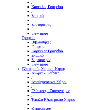
/
Καρέκλες Γραφείου
/
Σκαμπό
/
Συρταριέρες
/
view more
Γραφείο
Βιβλιοθήκες
Γραφεία
Καρέκλες Γραφείου
Σκαμπό
Συρταριέρες
view more
Εξωτερικός Χώρος - Κήπος
Αιώρες - Κούνιες
/
Αποθηκευτικοί Χώροι
/
Γλάστρες - Ζαρντινιέρες
/
Έπιπλα Εξωτερικού Χώρου
/
Θερμοκήπια