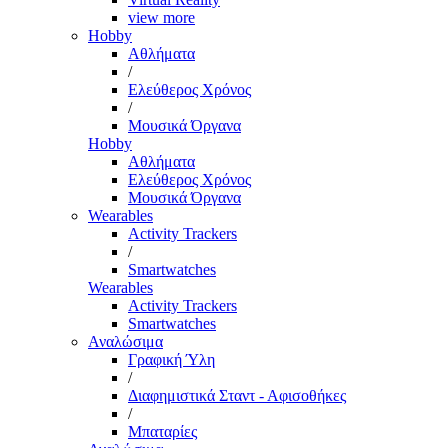
view more
Hobby
Αθλήματα
/
Ελεύθερος Χρόνος
/
Μουσικά Όργανα
Hobby
Αθλήματα
Ελεύθερος Χρόνος
Μουσικά Όργανα
Wearables
Activity Trackers
/
Smartwatches
Wearables
Activity Trackers
Smartwatches
Αναλώσιμα
Γραφική Ύλη
/
Διαφημιστικά Σταντ - Αφισοθήκες
/
Μπαταρίες