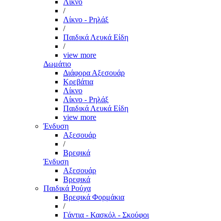
Λίκνο
/
Λίκνο - Ρηλάξ
/
Παιδικά Λευκά Είδη
/
view more
Δωμάτιο
Διάφορα Αξεσουάρ
Κρεβάτια
Λίκνο
Λίκνο - Ρηλάξ
Παιδικά Λευκά Είδη
view more
Ένδυση
Αξεσουάρ
/
Βρεφικά
Ένδυση
Αξεσουάρ
Βρεφικά
Παιδικά Ρούχα
Βρεφικά Φορμάκια
/
Γάντια - Κασκόλ - Σκούφοι