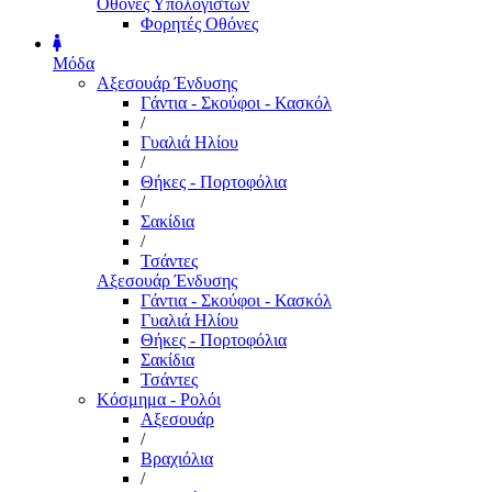
Οθόνες Υπολογιστών
Φορητές Οθόνες
Μόδα
Αξεσουάρ Ένδυσης
Γάντια - Σκούφοι - Κασκόλ
/
Γυαλιά Ηλίου
/
Θήκες - Πορτοφόλια
/
Σακίδια
/
Τσάντες
Αξεσουάρ Ένδυσης
Γάντια - Σκούφοι - Κασκόλ
Γυαλιά Ηλίου
Θήκες - Πορτοφόλια
Σακίδια
Τσάντες
Κόσμημα - Ρολόι
Αξεσουάρ
/
Βραχιόλια
/