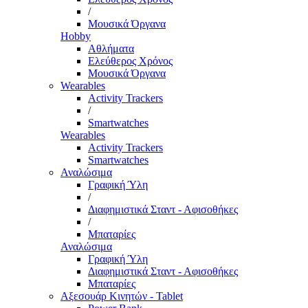
/
Μουσικά Όργανα
Hobby
Αθλήματα
Ελεύθερος Χρόνος
Μουσικά Όργανα
Wearables
Activity Trackers
/
Smartwatches
Wearables
Activity Trackers
Smartwatches
Αναλώσιμα
Γραφική Ύλη
/
Διαφημιστικά Σταντ - Αφισοθήκες
/
Μπαταρίες
Αναλώσιμα
Γραφική Ύλη
Διαφημιστικά Σταντ - Αφισοθήκες
Μπαταρίες
Αξεσουάρ Κινητών - Tablet