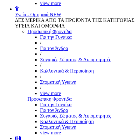
view more
Υγεία - Ομορφιά
NEW
ΔΕΣ ΜΕΡΙΚΑ ΑΠΌ ΤΑ ΠΡΟΪΌΝΤΑ ΤΗΣ ΚΑΤΗΓΟΡΙΑΣ
ΥΓΕΙΑ ΚΑΙ ΟΜΟΡΦΙΑ
Προσωπική Φροντίδα
Για την Γυναίκα
/
Για τον Άνδρα
/
Ζυγαριές Σώματος & Λιπομετρητές
/
Καλλυντικά & Περιποίηση
/
Στοματική Υγιεινή
/
view more
Προσωπική Φροντίδα
Για την Γυναίκα
Για τον Άνδρα
Ζυγαριές Σώματος & Λιπομετρητές
Καλλυντικά & Περιποίηση
Στοματική Υγιεινή
view more