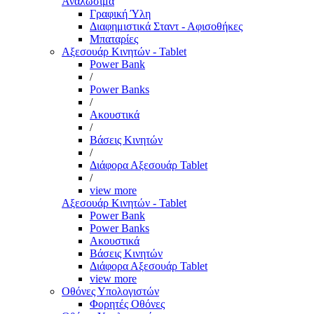
Αναλώσιμα
Γραφική Ύλη
Διαφημιστικά Σταντ - Αφισοθήκες
Μπαταρίες
Αξεσουάρ Κινητών - Tablet
Power Bank
/
Power Banks
/
Ακουστικά
/
Βάσεις Κινητών
/
Διάφορα Αξεσουάρ Tablet
/
view more
Αξεσουάρ Κινητών - Tablet
Power Bank
Power Banks
Ακουστικά
Βάσεις Κινητών
Διάφορα Αξεσουάρ Tablet
view more
Οθόνες Υπολογιστών
Φορητές Οθόνες