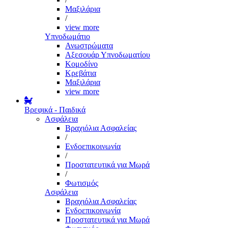
Μαξιλάρια
/
view more
Υπνοδωμάτιο
Ανωστρώματα
Αξεσουάρ Υπνοδωματίου
Κομοδίνο
Κρεβάτια
Μαξιλάρια
view more
Βρεφικά - Παιδικά
Ασφάλεια
Βραχιόλια Ασφαλείας
/
Ενδοεπικοινωνία
/
Προστατευτικά για Μωρά
/
Φωτισμός
Ασφάλεια
Βραχιόλια Ασφαλείας
Ενδοεπικοινωνία
Προστατευτικά για Μωρά