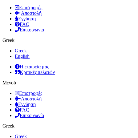
Επιστροφές
Αποστολή
Εγγύηση
FAQ
Επικοινωνία
Greek
Greek
English
Η εταιρεία μας
Κριτικές πελατών
Μενού
Επιστροφές
Αποστολή
Εγγύηση
FAQ
Επικοινωνία
Greek
Greek