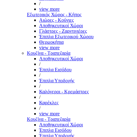
/
view more
Εξωτερικός Χώρος - Κήπος
Αιώρες - Κούνιες
Αποθηκευτικοί Χώροι
Γλάστρες - Ζαρντινιέρες
Έπιπλα Εξωτερικού Χώρου
Θερμοκήπια
view more
Κουζίνα - Τραπεζαρία
Αποθηκευτικοί Χώροι
/
Έπιπλα Εισόδου
/
Έπιπλα Υποδοχής
/
Καλόγεροι - Κρεμάστρες
/
Καρέκλες
/
view more
Κουζίνα - Τραπεζαρία
Αποθηκευτικοί Χώροι
Έπιπλα Εισόδου
Έπιπλα Υποδοχής