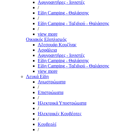
Αφυγραντήρες - Ιονιστές
/
Είδη Camping - Θαλάσσης
/
Είδη Camping - Ταξιδιού - Θαλάσσης
/
view more
Οικιακός Εξοπλισμός
Αξεσουάρ Κουζίνας
Ασφάλεια
Αφυγραντήρες - Ιονιστές
Είδη Camping - Θαλάσσης
Είδη Camping - Ταξιδιού - Θαλάσσης
view more
Λευκά Είδη
Ανωστρώματα
/
Επιστρώματα
/
Ηλεκτρικά Υποστρώματα
/
Ηλεκτρικές Κουβέρτες
/
Κουβερλί
/