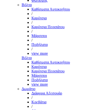
Φωτισμός
Βόλτα
Καθίσματα Αυτοκινήτου
/
Καρότσια
/
Καρότσια Περιπάτου
/
Μάρσιποι
/
Ποδήλατα
/
view more
Βόλτα
Καθίσματα Αυτοκινήτου
Καρότσια
Καρότσια Περιπάτου
Μάρσιποι
Ποδήλατα
view more
Δωμάτιο
Διάφορα Αξεσουάρ
/
Κρεβάτια
/