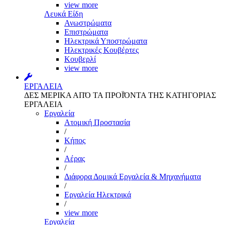
view more
Λευκά Είδη
Ανωστρώματα
Επιστρώματα
Ηλεκτρικά Υποστρώματα
Ηλεκτρικές Κουβέρτες
Κουβερλί
view more
ΕΡΓΑΛΕΙΑ
ΔΕΣ ΜΕΡΙΚΑ ΑΠΌ ΤΑ ΠΡΟΪΌΝΤΑ ΤΗΣ ΚΑΤΗΓΟΡΙΑΣ
ΕΡΓΑΛΕΙΑ
Εργαλεία
Aτομική Προστασία
/
Kήπος
/
Αέρας
/
Διάφορα Δομικά Εργαλεία & Μηχανήματα
/
Εργαλεία Ηλεκτρικά
/
view more
Εργαλεία