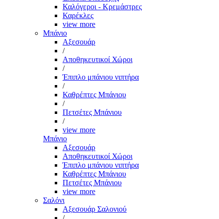
Καλόγεροι - Κρεμάστρες
Καρέκλες
view more
Μπάνιο
Αξεσουάρ
/
Αποθηκευτικοί Χώροι
/
Έπιπλο μπάνιου νιπτήρα
/
Καθρέπτες Μπάνιου
/
Πετσέτες Μπάνιου
/
view more
Μπάνιο
Αξεσουάρ
Αποθηκευτικοί Χώροι
Έπιπλο μπάνιου νιπτήρα
Καθρέπτες Μπάνιου
Πετσέτες Μπάνιου
view more
Σαλόνι
Αξεσουάρ Σαλονιού
/