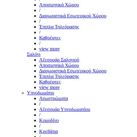
Αποσμητικά Χώρου
/
Διαχωριστικά Εσωτερικού Χώρου
/
Έπιπλα Τηλεόρασης
/
Καθρέφτες
/
view more
Σαλόνι
Αξεσουάρ Σαλονιού
Αποσμητικά Χώρου
Διαχωριστικά Εσωτερικού Χώρου
Έπιπλα Τηλεόρασης
Καθρέφτες
view more
Υπνοδωμάτιο
Ανωστρώματα
/
Αξεσουάρ Υπνοδωματίου
/
Κομοδίνο
/
Κρεβάτια
/