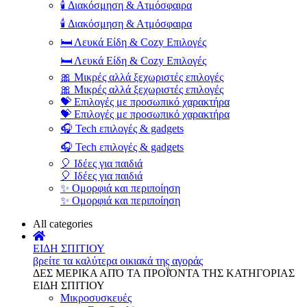
🕯️ Διακόσμηση & Ατμόσφαιρα
🕯️ Διακόσμηση & Ατμόσφαιρα
🛏️ Λευκά Είδη & Cozy Επιλογές
🛏️ Λευκά Είδη & Cozy Επιλογές
🎀 Μικρές αλλά ξεχωριστές επιλογές
🎀 Μικρές αλλά ξεχωριστές επιλογές
💝 Επιλογές με προσωπικό χαρακτήρα
💝 Επιλογές με προσωπικό χαρακτήρα
🎧 Tech επιλογές & gadgets
🎧 Tech επιλογές & gadgets
🎈 Ιδέες για παιδιά
🎈 Ιδέες για παιδιά
✨ Ομορφιά και περιποίηση
✨ Ομορφιά και περιποίηση
All categories
ΕΙΔΗ ΣΠΙΤΙΟΥ
βρείτε τα καλύτερα οικιακά της αγοράς
ΔΕΣ ΜΕΡΙΚΑ ΑΠΌ ΤΑ ΠΡΟΪΌΝΤΑ ΤΗΣ ΚΑΤΗΓΟΡΙΑΣ
ΕΙΔΗ ΣΠΙΤΙΟΥ
Μικροσυσκευές