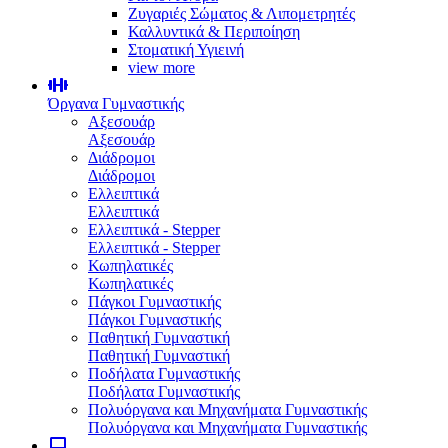
Ζυγαριές Σώματος & Λιπομετρητές
Καλλυντικά & Περιποίηση
Στοματική Υγιεινή
view more
Όργανα Γυμναστικής
Αξεσουάρ
Αξεσουάρ
Διάδρομοι
Διάδρομοι
Ελλειπτικά
Ελλειπτικά
Ελλειπτικά - Stepper
Ελλειπτικά - Stepper
Κωπηλατικές
Κωπηλατικές
Πάγκοι Γυμναστικής
Πάγκοι Γυμναστικής
Παθητική Γυμναστική
Παθητική Γυμναστική
Ποδήλατα Γυμναστικής
Ποδήλατα Γυμναστικής
Πολυόργανα και Μηχανήματα Γυμναστικής
Πολυόργανα και Μηχανήματα Γυμναστικής