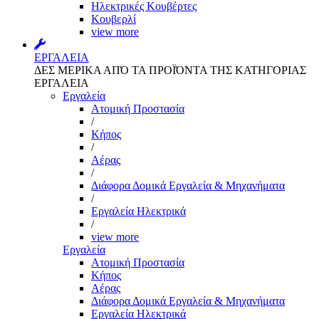
Ηλεκτρικές Κουβέρτες
Κουβερλί
view more
ΕΡΓΑΛΕΙΑ
ΔΕΣ ΜΕΡΙΚΑ ΑΠΌ ΤΑ ΠΡΟΪΌΝΤΑ ΤΗΣ ΚΑΤΗΓΟΡΙΑΣ
ΕΡΓΑΛΕΙΑ
Εργαλεία
Aτομική Προστασία
/
Kήπος
/
Αέρας
/
Διάφορα Δομικά Εργαλεία & Μηχανήματα
/
Εργαλεία Ηλεκτρικά
/
view more
Εργαλεία
Aτομική Προστασία
Kήπος
Αέρας
Διάφορα Δομικά Εργαλεία & Μηχανήματα
Εργαλεία Ηλεκτρικά