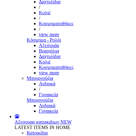
Δαχτυλίδια
/
Κολιέ
/
Κοσμηματοθήκες
/
view more
Κόσμημα - Ρολόι
Αξεσουάρ
Βραχιόλια
Δαχτυλίδια
Κολιέ
Κοσμηματοθήκες
view more
Μπουρνούζια
Ανδρικά
/
Γυναικεία
Μπουρνούζια
Ανδρικά
Γυναικεία
Αξεσουαρ κατοικιδιων
NEW
LATEST ITEMS IN HOME
Κατοικίδια