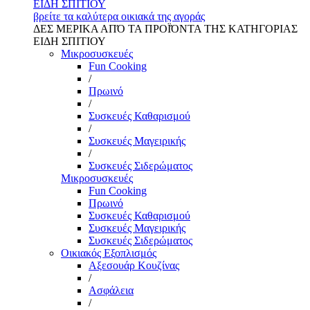
ΕΙΔΗ ΣΠΙΤΙΟΥ
βρείτε τα καλύτερα οικιακά της αγοράς
ΔΕΣ ΜΕΡΙΚΑ ΑΠΌ ΤΑ ΠΡΟΪΌΝΤΑ ΤΗΣ ΚΑΤΗΓΟΡΙΑΣ
ΕΙΔΗ ΣΠΙΤΙΟΥ
Μικροσυσκευές
Fun Cooking
/
Πρωινό
/
Συσκευές Καθαρισμού
/
Συσκευές Μαγειρικής
/
Συσκευές Σιδερώματος
Μικροσυσκευές
Fun Cooking
Πρωινό
Συσκευές Καθαρισμού
Συσκευές Μαγειρικής
Συσκευές Σιδερώματος
Οικιακός Εξοπλισμός
Αξεσουάρ Κουζίνας
/
Ασφάλεια
/