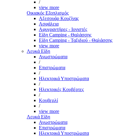
/
view more
Οικιακός Εξοπλισμός
Αξεσουάρ Κουζίνας
Ασφάλεια
Αφυγραντήρες - Ιονιστές
Είδη Camping - Θαλάσσης
Είδη Camping - Ταξιδιού - Θαλάσσης
view more
Λευκά Είδη
Ανωστρώματα
/
Επιστρώματα
/
Ηλεκτρικά Υποστρώματα
/
Ηλεκτρικές Κουβέρτες
/
Κουβερλί
/
view more
Λευκά Είδη
Ανωστρώματα
Επιστρώματα
Ηλεκτρικά Υποστρώματα