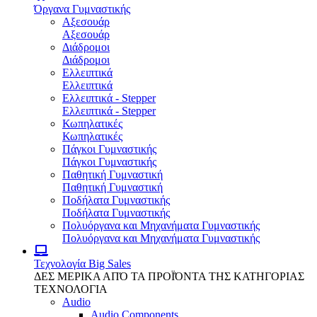
Όργανα Γυμναστικής
Αξεσουάρ
Αξεσουάρ
Διάδρομοι
Διάδρομοι
Ελλειπτικά
Ελλειπτικά
Ελλειπτικά - Stepper
Ελλειπτικά - Stepper
Κωπηλατικές
Κωπηλατικές
Πάγκοι Γυμναστικής
Πάγκοι Γυμναστικής
Παθητική Γυμναστική
Παθητική Γυμναστική
Ποδήλατα Γυμναστικής
Ποδήλατα Γυμναστικής
Πολυόργανα και Μηχανήματα Γυμναστικής
Πολυόργανα και Μηχανήματα Γυμναστικής
Τεχνολογία
Big Sales
ΔΕΣ ΜΕΡΙΚΑ ΑΠΌ ΤΑ ΠΡΟΪΌΝΤΑ ΤΗΣ ΚΑΤΗΓΟΡΙΑΣ
ΤΕΧΝΟΛΟΓΙΑ
Audio
Audio Components