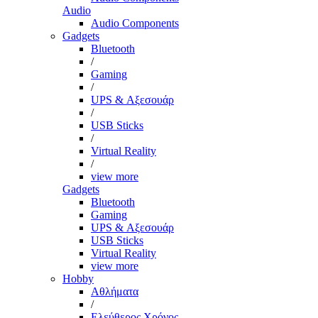
Audio
Audio Components
Gadgets
Bluetooth
/
Gaming
/
UPS & Αξεσουάρ
/
USB Sticks
/
Virtual Reality
/
view more
Gadgets
Bluetooth
Gaming
UPS & Αξεσουάρ
USB Sticks
Virtual Reality
view more
Hobby
Αθλήματα
/
Ελεύθερος Χρόνος