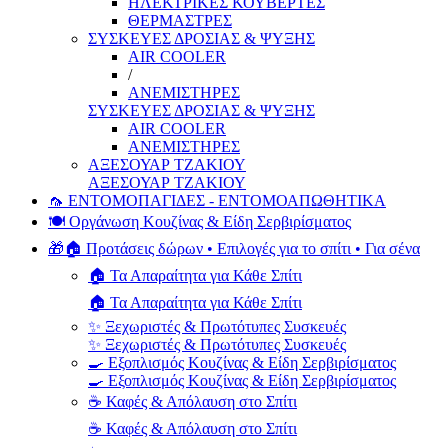
ΗΛΕΚΤΡΙΚΕΣ ΚΟΥΒΕΡΤΕΣ
ΘΕΡΜΑΣΤΡΕΣ
ΣΥΣΚΕΥΕΣ ΔΡΟΣΙΑΣ & ΨΥΞΗΣ
AIR COOLER
/
ΑΝΕΜΙΣΤΗΡΕΣ
ΣΥΣΚΕΥΕΣ ΔΡΟΣΙΑΣ & ΨΥΞΗΣ
AIR COOLER
ΑΝΕΜΙΣΤΗΡΕΣ
ΑΞΕΣΟΥΑΡ ΤΖΑΚΙΟΥ
ΑΞΕΣΟΥΑΡ ΤΖΑΚΙΟΥ
🦟 ΕΝΤΟΜΟΠΑΓΙΔΕΣ - ΕΝΤΟΜΟΑΠΩΘΗΤΙΚΑ
🍽️ Οργάνωση Κουζίνας & Είδη Σερβιρίσματος
🎁🏠 Προτάσεις δώρων • Επιλογές για το σπίτι • Για σένα
🏠 Τα Απαραίτητα για Κάθε Σπίτι
🏠 Τα Απαραίτητα για Κάθε Σπίτι
✨ Ξεχωριστές & Πρωτότυπες Συσκευές
✨ Ξεχωριστές & Πρωτότυπες Συσκευές
🍳 Εξοπλισμός Κουζίνας & Είδη Σερβιρίσματος
🍳 Εξοπλισμός Κουζίνας & Είδη Σερβιρίσματος
☕ Καφές & Απόλαυση στο Σπίτι
☕ Καφές & Απόλαυση στο Σπίτι