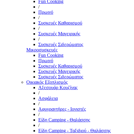
Fun Cooking
/
Πρωινό
/
Συσκευές Καθαρισμού
/
Συσκευές Μαγειρικής
/
Συσκευές Σιδερώματος
Μικροσυσκευές
Fun Cooking
Πρωινό
Συσκευές Καθαρισμού
Συσκευές Μαγειρικής
Συσκευές Σιδερώματος
Οικιακός Εξοπλισμός
Αξεσουάρ Κουζίνας
/
Ασφάλεια
/
Αφυγραντήρες - Ιονιστές
/
Είδη Camping - Θαλάσσης
/
Είδη Camping - Ταξιδιού - Θαλάσσης