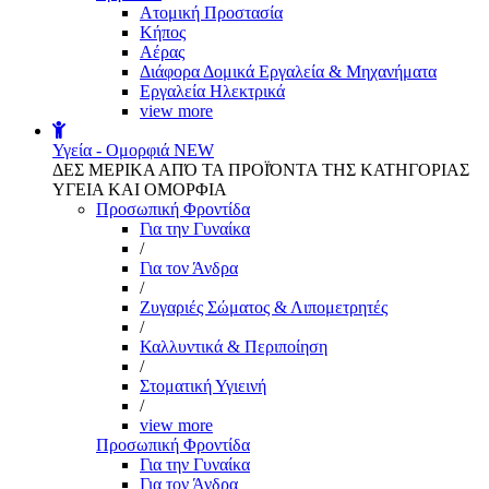
Aτομική Προστασία
Kήπος
Αέρας
Διάφορα Δομικά Εργαλεία & Μηχανήματα
Εργαλεία Ηλεκτρικά
view more
Υγεία - Ομορφιά
NEW
ΔΕΣ ΜΕΡΙΚΑ ΑΠΌ ΤΑ ΠΡΟΪΌΝΤΑ ΤΗΣ ΚΑΤΗΓΟΡΙΑΣ
ΥΓΕΙΑ ΚΑΙ ΟΜΟΡΦΙΑ
Προσωπική Φροντίδα
Για την Γυναίκα
/
Για τον Άνδρα
/
Ζυγαριές Σώματος & Λιπομετρητές
/
Καλλυντικά & Περιποίηση
/
Στοματική Υγιεινή
/
view more
Προσωπική Φροντίδα
Για την Γυναίκα
Για τον Άνδρα