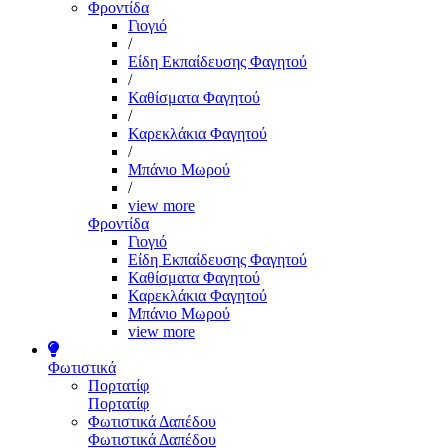
Φροντίδα
Γιογιό
/
Είδη Εκπαίδευσης Φαγητού
/
Καθίσματα Φαγητού
/
Καρεκλάκια Φαγητού
/
Μπάνιο Μωρού
/
view more
Φροντίδα
Γιογιό
Είδη Εκπαίδευσης Φαγητού
Καθίσματα Φαγητού
Καρεκλάκια Φαγητού
Μπάνιο Μωρού
view more
Φωτιστικά
Πορτατίφ
Πορτατίφ
Φωτιστικά Δαπέδου
Φωτιστικά Δαπέδου