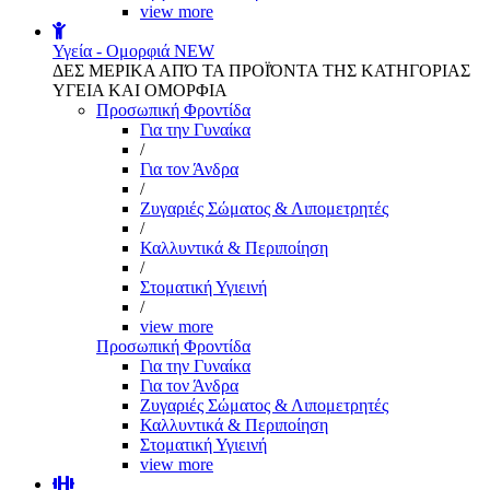
view more
Υγεία - Ομορφιά
NEW
ΔΕΣ ΜΕΡΙΚΑ ΑΠΌ ΤΑ ΠΡΟΪΌΝΤΑ ΤΗΣ ΚΑΤΗΓΟΡΙΑΣ
ΥΓΕΙΑ ΚΑΙ ΟΜΟΡΦΙΑ
Προσωπική Φροντίδα
Για την Γυναίκα
/
Για τον Άνδρα
/
Ζυγαριές Σώματος & Λιπομετρητές
/
Καλλυντικά & Περιποίηση
/
Στοματική Υγιεινή
/
view more
Προσωπική Φροντίδα
Για την Γυναίκα
Για τον Άνδρα
Ζυγαριές Σώματος & Λιπομετρητές
Καλλυντικά & Περιποίηση
Στοματική Υγιεινή
view more