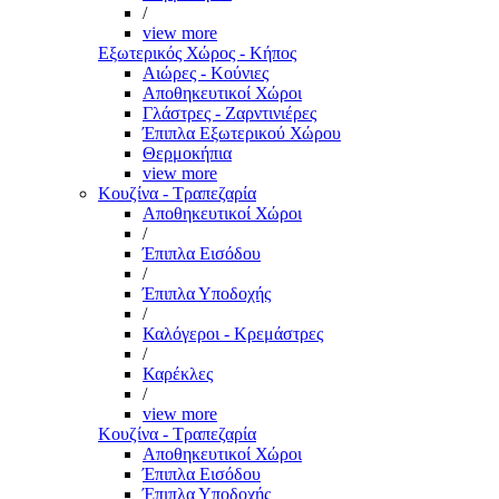
/
view more
Εξωτερικός Χώρος - Κήπος
Αιώρες - Κούνιες
Αποθηκευτικοί Χώροι
Γλάστρες - Ζαρντινιέρες
Έπιπλα Εξωτερικού Χώρου
Θερμοκήπια
view more
Κουζίνα - Τραπεζαρία
Αποθηκευτικοί Χώροι
/
Έπιπλα Εισόδου
/
Έπιπλα Υποδοχής
/
Καλόγεροι - Κρεμάστρες
/
Καρέκλες
/
view more
Κουζίνα - Τραπεζαρία
Αποθηκευτικοί Χώροι
Έπιπλα Εισόδου
Έπιπλα Υποδοχής