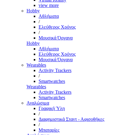
view more
Hobby
Αθλήματα
/
Ελεύθερος Χρόνος
/
Μουσικά Όργανα
Hobby
Αθλήματα
Ελεύθερος Χρόνος
Μουσικά Όργανα
Wearables
Activity Trackers
/
Smartwatches
Wearables
Activity Trackers
Smartwatches
Αναλώσιμα
Γραφική Ύλη
/
Διαφημιστικά Σταντ - Αφισοθήκες
/
Μπαταρίες