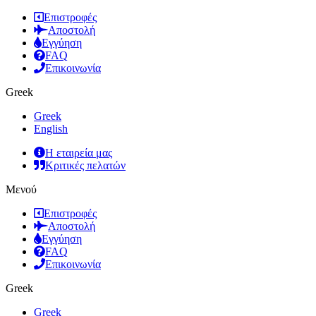
Επιστροφές
Αποστολή
Εγγύηση
FAQ
Επικοινωνία
Greek
Greek
English
Η εταιρεία μας
Κριτικές πελατών
Μενού
Επιστροφές
Αποστολή
Εγγύηση
FAQ
Επικοινωνία
Greek
Greek