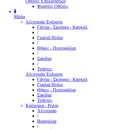
Οθόνες Υπολογιστών
Φορητές Οθόνες
Μόδα
Αξεσουάρ Ένδυσης
Γάντια - Σκούφοι - Κασκόλ
/
Γυαλιά Ηλίου
/
Θήκες - Πορτοφόλια
/
Σακίδια
/
Τσάντες
Αξεσουάρ Ένδυσης
Γάντια - Σκούφοι - Κασκόλ
Γυαλιά Ηλίου
Θήκες - Πορτοφόλια
Σακίδια
Τσάντες
Κόσμημα - Ρολόι
Αξεσουάρ
/
Βραχιόλια
/