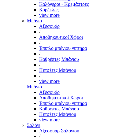
Καλόγεροι - Κρεμάστρες
Καρέκλες
view more
Μπάνιο
Αξεσουάρ
/
Αποθηκευτικοί Χώροι
/
Έπιπλο μπάνιου νιπτήρα
/
Καθρέπτες Μπάνιου
/
Πετσέτες Μπάνιου
/
view more
Μπάνιο
Αξεσουάρ
Αποθηκευτικοί Χώροι
Έπιπλο μπάνιου νιπτήρα
Καθρέπτες Μπάνιου
Πετσέτες Μπάνιου
view more
Σαλόνι
Αξεσουάρ Σαλονιού
/