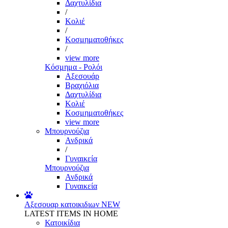
Δαχτυλίδια
/
Κολιέ
/
Κοσμηματοθήκες
/
view more
Κόσμημα - Ρολόι
Αξεσουάρ
Βραχιόλια
Δαχτυλίδια
Κολιέ
Κοσμηματοθήκες
view more
Μπουρνούζια
Ανδρικά
/
Γυναικεία
Μπουρνούζια
Ανδρικά
Γυναικεία
Αξεσουαρ κατοικιδιων
NEW
LATEST ITEMS IN HOME
Κατοικίδια