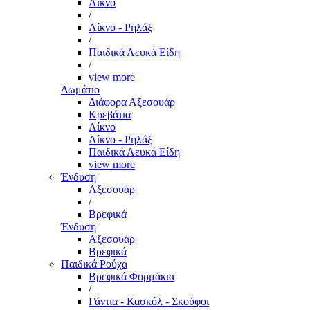
Λίκνο
/
Λίκνο - Ρηλάξ
/
Παιδικά Λευκά Είδη
/
view more
Δωμάτιο
Διάφορα Αξεσουάρ
Κρεβάτια
Λίκνο
Λίκνο - Ρηλάξ
Παιδικά Λευκά Είδη
view more
Ένδυση
Αξεσουάρ
/
Βρεφικά
Ένδυση
Αξεσουάρ
Βρεφικά
Παιδικά Ρούχα
Βρεφικά Φορμάκια
/
Γάντια - Κασκόλ - Σκούφοι