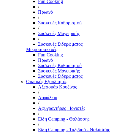
Fun Cooking
/
Πρωινό
/
Συσκευές Καθαρισμού
/
Συσκευές Μαγειρικής
/
Συσκευές Σιδερώματος
Μικροσυσκευές
Fun Cooking
Πρωινό
Συσκευές Καθαρισμού
Συσκευές Μαγειρικής
Συσκευές Σιδερώματος
Οικιακός Εξοπλισμός
Αξεσουάρ Κουζίνας
/
Ασφάλεια
/
Αφυγραντήρες - Ιονιστές
/
Είδη Camping - Θαλάσσης
/
Είδη Camping - Ταξιδιού - Θαλάσσης