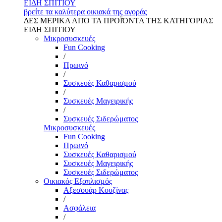
ΕΙΔΗ ΣΠΙΤΙΟΥ
βρείτε τα καλύτερα οικιακά της αγοράς
ΔΕΣ ΜΕΡΙΚΑ ΑΠΌ ΤΑ ΠΡΟΪΌΝΤΑ ΤΗΣ ΚΑΤΗΓΟΡΙΑΣ
ΕΙΔΗ ΣΠΙΤΙΟΥ
Μικροσυσκευές
Fun Cooking
/
Πρωινό
/
Συσκευές Καθαρισμού
/
Συσκευές Μαγειρικής
/
Συσκευές Σιδερώματος
Μικροσυσκευές
Fun Cooking
Πρωινό
Συσκευές Καθαρισμού
Συσκευές Μαγειρικής
Συσκευές Σιδερώματος
Οικιακός Εξοπλισμός
Αξεσουάρ Κουζίνας
/
Ασφάλεια
/