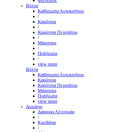
Φωτισμός
Βόλτα
Καθίσματα Αυτοκινήτου
/
Καρότσια
/
Καρότσια Περιπάτου
/
Μάρσιποι
/
Ποδήλατα
/
view more
Βόλτα
Καθίσματα Αυτοκινήτου
Καρότσια
Καρότσια Περιπάτου
Μάρσιποι
Ποδήλατα
view more
Δωμάτιο
Διάφορα Αξεσουάρ
/
Κρεβάτια
/