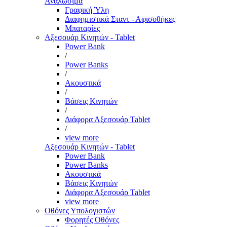
Αναλώσιμα
Γραφική Ύλη
Διαφημιστικά Σταντ - Αφισοθήκες
Μπαταρίες
Αξεσουάρ Κινητών - Tablet
Power Bank
/
Power Banks
/
Ακουστικά
/
Βάσεις Κινητών
/
Διάφορα Αξεσουάρ Tablet
/
view more
Αξεσουάρ Κινητών - Tablet
Power Bank
Power Banks
Ακουστικά
Βάσεις Κινητών
Διάφορα Αξεσουάρ Tablet
view more
Οθόνες Υπολογιστών
Φορητές Οθόνες