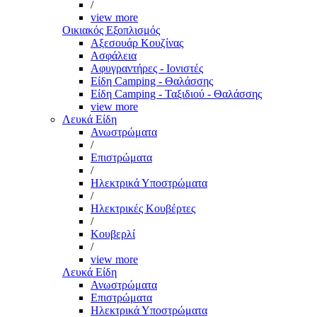
/
view more
Οικιακός Εξοπλισμός
Αξεσουάρ Κουζίνας
Ασφάλεια
Αφυγραντήρες - Ιονιστές
Είδη Camping - Θαλάσσης
Είδη Camping - Ταξιδιού - Θαλάσσης
view more
Λευκά Είδη
Ανωστρώματα
/
Επιστρώματα
/
Ηλεκτρικά Υποστρώματα
/
Ηλεκτρικές Κουβέρτες
/
Κουβερλί
/
view more
Λευκά Είδη
Ανωστρώματα
Επιστρώματα
Ηλεκτρικά Υποστρώματα