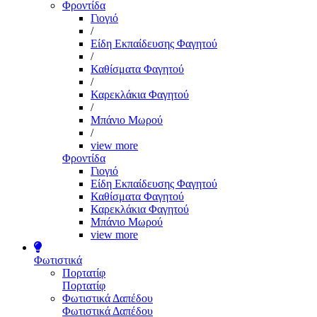
Φροντίδα
Γιογιό
/
Είδη Εκπαίδευσης Φαγητού
/
Καθίσματα Φαγητού
/
Καρεκλάκια Φαγητού
/
Μπάνιο Μωρού
/
view more
Φροντίδα
Γιογιό
Είδη Εκπαίδευσης Φαγητού
Καθίσματα Φαγητού
Καρεκλάκια Φαγητού
Μπάνιο Μωρού
view more
Φωτιστικά
Πορτατίφ
Πορτατίφ
Φωτιστικά Δαπέδου
Φωτιστικά Δαπέδου