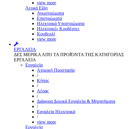
view more
Λευκά Είδη
Ανωστρώματα
Επιστρώματα
Ηλεκτρικά Υποστρώματα
Ηλεκτρικές Κουβέρτες
Κουβερλί
view more
ΕΡΓΑΛΕΙΑ
ΔΕΣ ΜΕΡΙΚΑ ΑΠΌ ΤΑ ΠΡΟΪΌΝΤΑ ΤΗΣ ΚΑΤΗΓΟΡΙΑΣ
ΕΡΓΑΛΕΙΑ
Εργαλεία
Aτομική Προστασία
/
Kήπος
/
Αέρας
/
Διάφορα Δομικά Εργαλεία & Μηχανήματα
/
Εργαλεία Ηλεκτρικά
/
view more
Εργαλεία