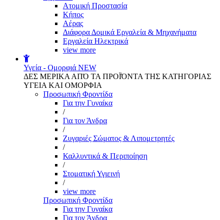
Aτομική Προστασία
Kήπος
Αέρας
Διάφορα Δομικά Εργαλεία & Μηχανήματα
Εργαλεία Ηλεκτρικά
view more
Υγεία - Ομορφιά
NEW
ΔΕΣ ΜΕΡΙΚΑ ΑΠΌ ΤΑ ΠΡΟΪΌΝΤΑ ΤΗΣ ΚΑΤΗΓΟΡΙΑΣ
ΥΓΕΙΑ ΚΑΙ ΟΜΟΡΦΙΑ
Προσωπική Φροντίδα
Για την Γυναίκα
/
Για τον Άνδρα
/
Ζυγαριές Σώματος & Λιπομετρητές
/
Καλλυντικά & Περιποίηση
/
Στοματική Υγιεινή
/
view more
Προσωπική Φροντίδα
Για την Γυναίκα
Για τον Άνδρα