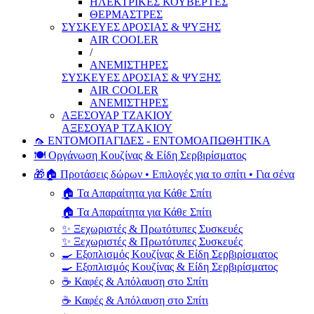
ΗΛΕΚΤΡΙΚΕΣ ΚΟΥΒΕΡΤΕΣ
ΘΕΡΜΑΣΤΡΕΣ
ΣΥΣΚΕΥΕΣ ΔΡΟΣΙΑΣ & ΨΥΞΗΣ
AIR COOLER
/
ΑΝΕΜΙΣΤΗΡΕΣ
ΣΥΣΚΕΥΕΣ ΔΡΟΣΙΑΣ & ΨΥΞΗΣ
AIR COOLER
ΑΝΕΜΙΣΤΗΡΕΣ
ΑΞΕΣΟΥΑΡ ΤΖΑΚΙΟΥ
ΑΞΕΣΟΥΑΡ ΤΖΑΚΙΟΥ
🦟 ΕΝΤΟΜΟΠΑΓΙΔΕΣ - ΕΝΤΟΜΟΑΠΩΘΗΤΙΚΑ
🍽️ Οργάνωση Κουζίνας & Είδη Σερβιρίσματος
🎁🏠 Προτάσεις δώρων • Επιλογές για το σπίτι • Για σένα
🏠 Τα Απαραίτητα για Κάθε Σπίτι
🏠 Τα Απαραίτητα για Κάθε Σπίτι
✨ Ξεχωριστές & Πρωτότυπες Συσκευές
✨ Ξεχωριστές & Πρωτότυπες Συσκευές
🍳 Εξοπλισμός Κουζίνας & Είδη Σερβιρίσματος
🍳 Εξοπλισμός Κουζίνας & Είδη Σερβιρίσματος
☕ Καφές & Απόλαυση στο Σπίτι
☕ Καφές & Απόλαυση στο Σπίτι