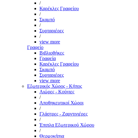
/
Καρέκλες Γραφείου
/
Σκαμπό
/
Συρταριέρες
/
view more
Γραφείο
Βιβλιοθήκες
Γραφεία
Καρέκλες Γραφείου
Σκαμπό
Συρταριέρες
view more
Εξωτερικός Χώρος - Κήπος
Αιώρες - Κούνιες
/
Αποθηκευτικοί Χώροι
/
Γλάστρες - Ζαρντινιέρες
/
Έπιπλα Εξωτερικού Χώρου
/
Θερμοκήπια