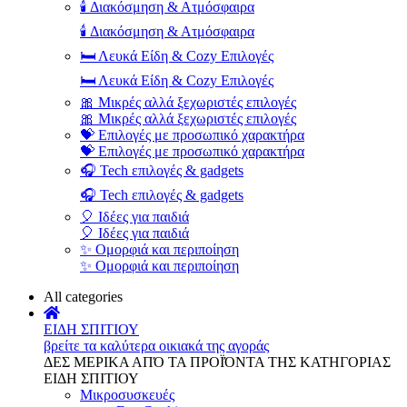
🕯️ Διακόσμηση & Ατμόσφαιρα
🕯️ Διακόσμηση & Ατμόσφαιρα
🛏️ Λευκά Είδη & Cozy Επιλογές
🛏️ Λευκά Είδη & Cozy Επιλογές
🎀 Μικρές αλλά ξεχωριστές επιλογές
🎀 Μικρές αλλά ξεχωριστές επιλογές
💝 Επιλογές με προσωπικό χαρακτήρα
💝 Επιλογές με προσωπικό χαρακτήρα
🎧 Tech επιλογές & gadgets
🎧 Tech επιλογές & gadgets
🎈 Ιδέες για παιδιά
🎈 Ιδέες για παιδιά
✨ Ομορφιά και περιποίηση
✨ Ομορφιά και περιποίηση
All categories
ΕΙΔΗ ΣΠΙΤΙΟΥ
βρείτε τα καλύτερα οικιακά της αγοράς
ΔΕΣ ΜΕΡΙΚΑ ΑΠΌ ΤΑ ΠΡΟΪΌΝΤΑ ΤΗΣ ΚΑΤΗΓΟΡΙΑΣ
ΕΙΔΗ ΣΠΙΤΙΟΥ
Μικροσυσκευές