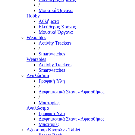
/
Μουσικά Όργανα
Hobby
Αθλήματα
Ελεύθερος Χρόνος
Μουσικά Όργανα
Wearables
Activity Trackers
/
Smartwatches
Wearables
Activity Trackers
Smartwatches
Αναλώσιμα
Γραφική Ύλη
/
Διαφημιστικά Σταντ - Αφισοθήκες
/
Μπαταρίες
Αναλώσιμα
Γραφική Ύλη
Διαφημιστικά Σταντ - Αφισοθήκες
Μπαταρίες
Αξεσουάρ Κινητών - Tablet