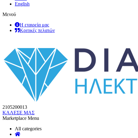
English
Μενού
Η εταιρεία μας
Κριτικές πελατών
2105200013
ΚΑΛΕΣΕ ΜΑΣ
Marketplace Menu
All categories