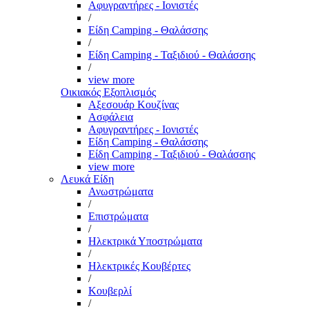
Αφυγραντήρες - Ιονιστές
/
Είδη Camping - Θαλάσσης
/
Είδη Camping - Ταξιδιού - Θαλάσσης
/
view more
Οικιακός Εξοπλισμός
Αξεσουάρ Κουζίνας
Ασφάλεια
Αφυγραντήρες - Ιονιστές
Είδη Camping - Θαλάσσης
Είδη Camping - Ταξιδιού - Θαλάσσης
view more
Λευκά Είδη
Ανωστρώματα
/
Επιστρώματα
/
Ηλεκτρικά Υποστρώματα
/
Ηλεκτρικές Κουβέρτες
/
Κουβερλί
/