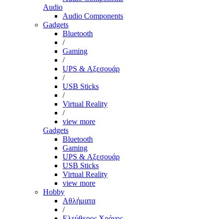
Audio
Audio Components
Gadgets
Bluetooth
/
Gaming
/
UPS & Αξεσουάρ
/
USB Sticks
/
Virtual Reality
/
view more
Gadgets
Bluetooth
Gaming
UPS & Αξεσουάρ
USB Sticks
Virtual Reality
view more
Hobby
Αθλήματα
/
Ελεύθερος Χρόνος