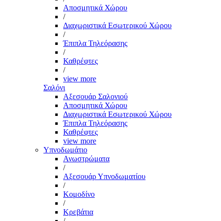
Αποσμητικά Χώρου
/
Διαχωριστικά Εσωτερικού Χώρου
/
Έπιπλα Τηλεόρασης
/
Καθρέφτες
/
view more
Σαλόνι
Αξεσουάρ Σαλονιού
Αποσμητικά Χώρου
Διαχωριστικά Εσωτερικού Χώρου
Έπιπλα Τηλεόρασης
Καθρέφτες
view more
Υπνοδωμάτιο
Ανωστρώματα
/
Αξεσουάρ Υπνοδωματίου
/
Κομοδίνο
/
Κρεβάτια
/