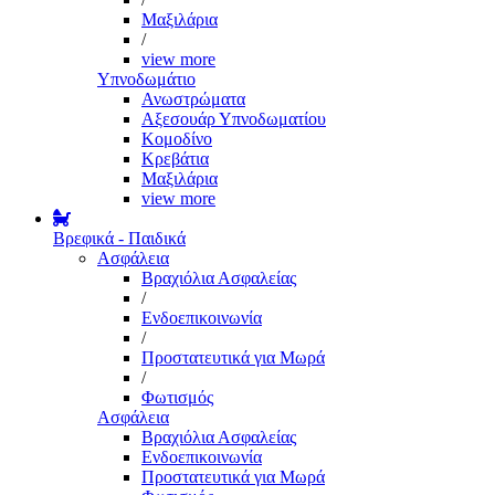
Μαξιλάρια
/
view more
Υπνοδωμάτιο
Ανωστρώματα
Αξεσουάρ Υπνοδωματίου
Κομοδίνο
Κρεβάτια
Μαξιλάρια
view more
Βρεφικά - Παιδικά
Ασφάλεια
Βραχιόλια Ασφαλείας
/
Ενδοεπικοινωνία
/
Προστατευτικά για Μωρά
/
Φωτισμός
Ασφάλεια
Βραχιόλια Ασφαλείας
Ενδοεπικοινωνία
Προστατευτικά για Μωρά