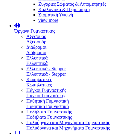
Ζυγαριές Σώματος & Λιπομετρητές
Καλλυντικά & Περιποίηση
Στοματική Υγιεινή
view more
Όργανα Γυμναστικής
Αξεσουάρ
Αξεσουάρ
Διάδρομοι
Διάδρομοι
Ελλειπτικά
Ελλειπτικά
Ελλειπτικά - Stepper
Ελλειπτικά - Stepper
Κωπηλατικές
Κωπηλατικές
Πάγκοι Γυμναστικής
Πάγκοι Γυμναστικής
Παθητική Γυμναστική
Παθητική Γυμναστική
Ποδήλατα Γυμναστικής
Ποδήλατα Γυμναστικής
Πολυόργανα και Μηχανήματα Γυμναστικής
Πολυόργανα και Μηχανήματα Γυμναστικής