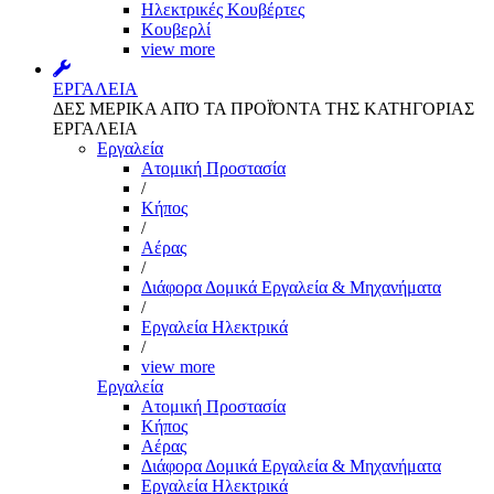
Ηλεκτρικές Κουβέρτες
Κουβερλί
view more
ΕΡΓΑΛΕΙΑ
ΔΕΣ ΜΕΡΙΚΑ ΑΠΌ ΤΑ ΠΡΟΪΌΝΤΑ ΤΗΣ ΚΑΤΗΓΟΡΙΑΣ
ΕΡΓΑΛΕΙΑ
Εργαλεία
Aτομική Προστασία
/
Kήπος
/
Αέρας
/
Διάφορα Δομικά Εργαλεία & Μηχανήματα
/
Εργαλεία Ηλεκτρικά
/
view more
Εργαλεία
Aτομική Προστασία
Kήπος
Αέρας
Διάφορα Δομικά Εργαλεία & Μηχανήματα
Εργαλεία Ηλεκτρικά