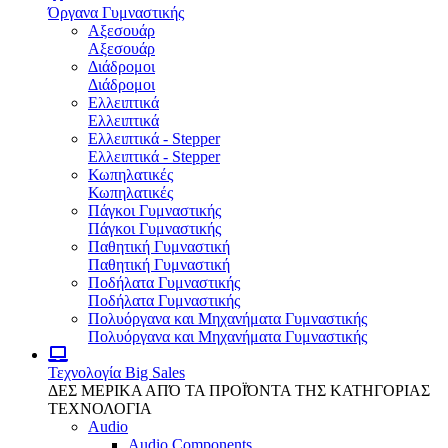
Όργανα Γυμναστικής
Αξεσουάρ
Αξεσουάρ
Διάδρομοι
Διάδρομοι
Ελλειπτικά
Ελλειπτικά
Ελλειπτικά - Stepper
Ελλειπτικά - Stepper
Κωπηλατικές
Κωπηλατικές
Πάγκοι Γυμναστικής
Πάγκοι Γυμναστικής
Παθητική Γυμναστική
Παθητική Γυμναστική
Ποδήλατα Γυμναστικής
Ποδήλατα Γυμναστικής
Πολυόργανα και Μηχανήματα Γυμναστικής
Πολυόργανα και Μηχανήματα Γυμναστικής
Τεχνολογία
Big Sales
ΔΕΣ ΜΕΡΙΚΑ ΑΠΌ ΤΑ ΠΡΟΪΌΝΤΑ ΤΗΣ ΚΑΤΗΓΟΡΙΑΣ
ΤΕΧΝΟΛΟΓΙΑ
Audio
Audio Components