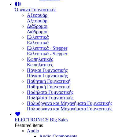
Όργανα Γυμναστικής
Αξεσουάρ
Αξεσουάρ
Διάδρομοι
Διάδρομοι
Ελλειπτικά
Ελλειπτικά
Ελλειπτικά - Stepper
Ελλειπτικά - Stepper
Κωπηλατικές
Κωπηλατικές
Πάγκοι Γυμναστικής
Πάγκοι Γυμναστικής
Παθητική Γυμναστική
Παθητική Γυμναστική
Ποδήλατα Γυμναστικής
Ποδήλατα Γυμναστικής
Πολυόργανα και Μηχανήματα Γυμναστικής
Πολυόργανα και Μηχανήματα Γυμναστικής
ELECTRONICS
Big Sales
Featured items
Audio
Audio Components