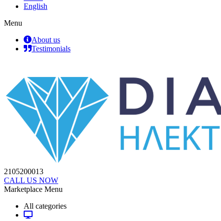
English
Menu
About us
Testimonials
2105200013
CALL US NOW
Marketplace Menu
All categories