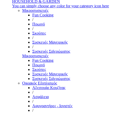
HOUSEHOLD & GARDEN
You can simply choose any color for your category icon here
Μικροσυσκευές
Fun Cooking
/
Πρωινό
/
Σκούπες
/
Συσκευές Μαγειρικής
/
Συσκευές Σιδερώματος
Μικροσυσκευές
Fun Cooking
Πρωινό
Σκούπες
Συσκευές Μαγειρικής
Συσκευές Σιδερώματος
Οικιακός Εξοπλισμός
Αξεσουάρ Κουζίνας
/
Ασφάλεια
/
Αφυγραντήρες - Ιονιστές
/