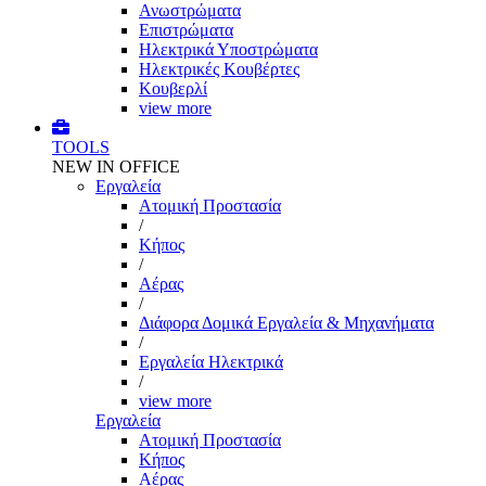
Ανωστρώματα
Επιστρώματα
Ηλεκτρικά Υποστρώματα
Ηλεκτρικές Κουβέρτες
Κουβερλί
view more
TOOLS
NEW IN OFFICE
Εργαλεία
Aτομική Προστασία
/
Kήπος
/
Αέρας
/
Διάφορα Δομικά Εργαλεία & Μηχανήματα
/
Εργαλεία Ηλεκτρικά
/
view more
Εργαλεία
Aτομική Προστασία
Kήπος
Αέρας