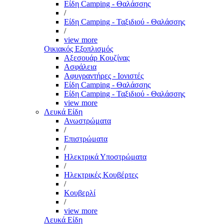
Είδη Camping - Θαλάσσης
/
Είδη Camping - Ταξιδιού - Θαλάσσης
/
view more
Οικιακός Εξοπλισμός
Αξεσουάρ Κουζίνας
Ασφάλεια
Αφυγραντήρες - Ιονιστές
Είδη Camping - Θαλάσσης
Είδη Camping - Ταξιδιού - Θαλάσσης
view more
Λευκά Είδη
Ανωστρώματα
/
Επιστρώματα
/
Ηλεκτρικά Υποστρώματα
/
Ηλεκτρικές Κουβέρτες
/
Κουβερλί
/
view more
Λευκά Είδη