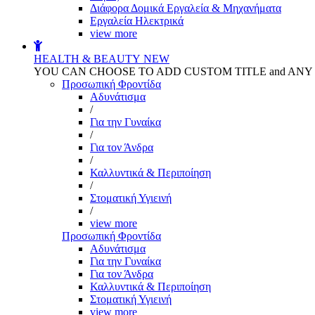
Διάφορα Δομικά Εργαλεία & Μηχανήματα
Εργαλεία Ηλεκτρικά
view more
HEALTH & BEAUTY
NEW
YOU CAN CHOOSE TO ADD CUSTOM TITLE and AN
Προσωπική Φροντίδα
Αδυνάτισμα
/
Για την Γυναίκα
/
Για τον Άνδρα
/
Καλλυντικά & Περιποίηση
/
Στοματική Υγιεινή
/
view more
Προσωπική Φροντίδα
Αδυνάτισμα
Για την Γυναίκα
Για τον Άνδρα
Καλλυντικά & Περιποίηση
Στοματική Υγιεινή
view more