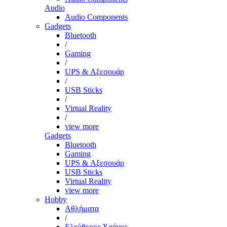
Audio
Audio Components
Gadgets
Bluetooth
/
Gaming
/
UPS & Αξεσουάρ
/
USB Sticks
/
Virtual Reality
/
view more
Gadgets
Bluetooth
Gaming
UPS & Αξεσουάρ
USB Sticks
Virtual Reality
view more
Hobby
Αθλήματα
/
Ελεύθερος Χρόνος